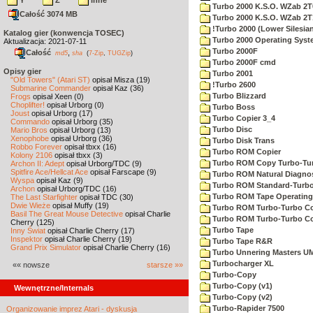
Y
Z
inne
Turbo 2000 K.S.O. WZab 2T
Całość 3074 MB
Turbo 2000 K.S.O. WZab 2T
!Turbo 2000 (Lower Silesia
Katalog gier (konwencja TOSEC)
Turbo 2000 Operating Sys
Aktualizacja: 2021-07-11
Turbo 2000F
Całość
,
md5
sha
(
7-Zip
,
TUGZip
)
Turbo 2000F cmd
Opisy gier
Turbo 2001
"Old Towers" (Atari ST)
opisał Misza (19)
!Turbo 2600
Submarine Commander
opisał Kaz (36)
Turbo Blizzard
Frogs
opisał Xeen (0)
Choplifter!
opisał Urborg (0)
Turbo Boss
Joust
opisał Urborg (17)
Turbo Copier 3_4
Commando
opisał Urborg (35)
Turbo Disc
Mario Bros
opisał Urborg (13)
Xenophobe
opisał Urborg (36)
Turbo Disk Trans
Robbo Forever
opisał tbxx (16)
Turbo ROM Copier
Kolony 2106
opisał tbxx (3)
Turbo ROM Copy Turbo-Tu
Archon II: Adept
opisał Urborg/TDC (9)
Spitfire Ace/Hellcat Ace
opisał Farscape (9)
Turbo ROM Natural Diagnos
Wyspa
opisał Kaz (9)
Turbo ROM Standard-Turb
Archon
opisał Urborg/TDC (16)
Turbo ROM Tape Operating
The Last Starfighter
opisał TDC (30)
Dwie Wieże
opisał Muffy (19)
Turbo ROM Turbo-Turbo C
Basil The Great Mouse Detective
opisał Charlie
Turbo ROM Turbo-Turbo 
Cherry (125)
Turbo Tape
Inny Świat
opisał Charlie Cherry (17)
Inspektor
opisał Charlie Cherry (19)
Turbo Tape R&R
Grand Prix Simulator
opisał Charlie Cherry (16)
Turbo Unnering Masters U
Turbocharger XL
«« nowsze
starsze »»
Turbo-Copy
Turbo-Copy (v1)
Wewnętrzne/Internals
Turbo-Copy (v2)
Turbo-Rapider 7500
Organizowanie imprez Atari - dyskusja