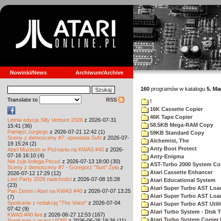
Nowinki/News
Archiwum/Archive
160
programów w katalogu
5. M
Translate to
RSS
!
16K Cassette Copier
46K Tape Copier
Letnia edycja Silly Venture 2026
z 2026-07-31
58.5KB Mega-RAM Copy
15:41 (36)
Pamięci Jurgiego
z 2026-07-21 12:42 (1)
59KB Standard Copy
Sceny z demosceny #7: opowiada SuN
z 2026-07-
Alchemist, The
19 15:24 (2)
Anty Boot Protect
Atari Muzeum w Poznaniu na KWAS #40
z 2026-
07-16 16:10 (4)
Anty-Enigma
Nie żyje kolega Pecuś
z 2026-07-13 18:00 (30)
AST-Turbo 2000 System Co
Sceny z demosceny #7 - Grzegorz "Sun" Żyła
z
Atari Cassette Enhancer
2026-07-12 17:29 (12)
Lost Party 2026 nadchodzi
z 2026-07-08 15:28
Atari Educational System
(23)
Atari Super Turbo AST Loa
Pan Zenon i Atari na KWAS #40
z 2026-07-07 13:25
Atari Super Turbo AST Loa
(7)
Spotkanie z redakcją "The Voice"
z 2026-07-04
Atari Super Turbo AST Utili
07:42 (9)
Atari Turbo System - Disk 
KWAS #40 live
z 2026-06-27 12:53 (167)
Atari Turbo System Copier 
Spotkanie z grupą USSR
z 2026-06-26 19:36 (11)