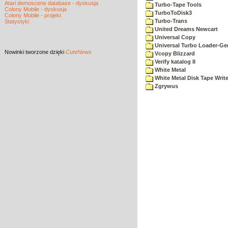
Atari demoscene database - dyskusja
Turbo-Tape Tools
Colony Mobile - dyskusja
TurboToDisk3
Colony Mobile - projekt
Turbo-Trans
Statystyki
United Dreams Newcart
Universal Copy
Universal Turbo Loader-Ge
Nowinki
tworzone dzięki
CuteNews
Vcopy Blizzard
Verify katalog II
White Metal
White Metal Disk Tape Write
Zgrywus