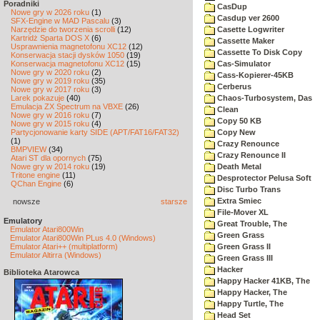
Poradniki
CasDup
Nowe gry w 2026 roku
(1)
Casdup ver 2600
SFX-Engine w MAD Pascalu
(3)
Narzędzie do tworzenia scrolli
(12)
Casette Logwriter
Kartridż Sparta DOS X
(6)
Cassette Maker
Usprawnienia magnetofonu XC12
(12)
Cassette To Disk Copy
Konserwacja stacji dysków 1050
(19)
Konserwacja magnetofonu XC12
(15)
Cas-Simulator
Nowe gry w 2020 roku
(2)
Cass-Kopierer-45KB
Nowe gry w 2019 roku
(35)
Cerberus
Nowe gry w 2017 roku
(3)
Larek pokazuje
(40)
Chaos-Turbosystem, Das
Emulacja ZX Spectrum na VBXE
(26)
Clean
Nowe gry w 2016 roku
(7)
Copy 50 KB
Nowe gry w 2015 roku
(4)
Partycjonowanie karty SIDE (APT/FAT16/FAT32)
Copy New
(1)
Crazy Renounce
BMPVIEW
(34)
Crazy Renounce II
Atari ST dla opornych
(75)
Nowe gry w 2014 roku
(19)
Death Metal
Tritone engine
(11)
Desprotector Pelusa Soft
QChan Engine
(6)
Disc Turbo Trans
Extra Smiec
nowsze
starsze
File-Mover XL
Emulatory
Great Trouble, The
Emulator Atari800Win
Green Grass
Emulator Atari800Win PLus 4.0 (Windows)
Emulator Atari++ (multiplatform)
Green Grass II
Emulator Altirra (Windows)
Green Grass III
Hacker
Biblioteka Atarowca
Happy Hacker 41KB, The
Happy Hacker, The
Happy Turtle, The
Head Set