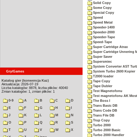
Solid Copy
Some Copy
Special Copy
Speed
Speed Metal
Speeder-1400
Speeder-2000
Speeder-Tape
Speed-Tape
Super Cartridge Atrax
Super Cartridge Unnering 
Super Saver
Supersmiec
System Converter AST Tur
Gry/Games
System Turbo 2600 Kopier
T2000 loader
Katalog gier (konwencja Kaz)
Tape Copy
Aktualizacja: 2026-07-19
Tape Dubler
Liczba katalogów: 8878, liczba plików: 40040
Test Magnetofonu
Zmian katalogów: 1, zmian plików: 1
Test magnetofonu AK Mos
0-9
A
B
C
D
The Boss I
Trans Basic DB
E
F
G
H
I
Trans Code DB
J
K
L
M
N
Trans File DB
Trup Copy
O
P
Q
R
S
Turbo 2000
T
U
V
W
X
Turbo 2000 Basic
Turbo 2000 Handler