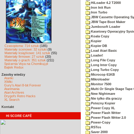
HiLoader 4.2 T2000
Iron Init Run
Iron Turbo
JBW Cassette Operating S
JBW Tape Boot Maker
Jumbosoft Loader
Kasetowy Operacyjny Sys
Koala Copy
Kopier
Czasopisma: 714 sztuk
(185)
Kopier DB
Materiały scenowe: 32 sztuki
(9)
Load Atari Basic
Materiały książkowe: 141 sztuk
(55)
Loader!
Materiały firmowe: 27 sztuk
(20)
Materiały o grach: 351 sztuk
(211)
Long File Copy
Spiżarnia Voya na Chomikuj.pl
Long Inter Copy
Bajtek Redux
Long Turbo Copy
Zasoby wiedzy
Microcop 61KB
Atariki
Mikroloader
XWiki
Monitor 7500
Gury's Atari 8-bit Forever
Atarimania
Multi Or Single Stage Tape
Atari Archives
New Nightmare
Drygol's Retro Hacks
Nie tylko dla graczy
XL Search
Potezny Kopier
Kontakt
Power Copy XL
Power Flash Writer
HI SCORE CAFÉ
Power Flash Writer 2.0
Power-Copy
RSTos
Saver 2000