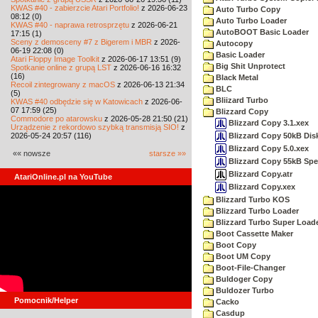
KWAS #40 - zabierzcie Atari Portfolio!
z 2026-06-23
Auto Turbo Copy
08:12 (0)
Auto Turbo Loader
KWAS #40 - naprawa retrosprzętu
z 2026-06-21
AutoBOOT Basic Loader
17:15 (1)
Sceny z demosceny #7 z Bigerem i MBR
z 2026-
Autocopy
06-19 22:08 (0)
Basic Loader
Atari Floppy Image Toolkit
z 2026-06-17 13:51 (9)
Big Shit Unprotect
Spotkanie online z grupą LST
z 2026-06-16 16:32
(16)
Black Metal
Recoil zintegrowany z macOS
z 2026-06-13 21:34
BLC
(5)
Bliizard Turbo
KWAS #40 odbędzie się w Katowicach
z 2026-06-
07 17:59 (25)
Blizzard Copy
Commodore po atarowsku
z 2026-05-28 21:50 (21)
Blizzard Copy 3.1.xex
Urządzenie z rekordowo szybką transmisją SIO!
z
Blizzard Copy 50kB Disk
2026-05-24 20:57 (116)
Blizzard Copy 5.0.xex
«« nowsze
starsze »»
Blizzard Copy 55kB Spec
Blizzard Copy.atr
AtariOnline.pl na YouTube
Blizzard Copy.xex
Blizzard Turbo KOS
Blizzard Turbo Loader
Blizzard Turbo Super Load
Boot Cassette Maker
Boot Copy
Boot UM Copy
Boot-File-Changer
Buldoger Copy
Buldozer Turbo
Pomocnik/Helper
Cacko
Casdup