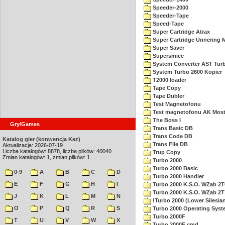
Speeder-2000
Speeder-Tape
Speed-Tape
Super Cartridge Atrax
Super Cartridge Unnering 
Super Saver
Supersmiec
System Converter AST Tur
System Turbo 2600 Kopier
T2000 loader
Tape Copy
Tape Dubler
Test Magnetofonu
Test magnetofonu AK Mos
The Boss I
Gry/Games
Trans Basic DB
Trans Code DB
Katalog gier (konwencja Kaz)
Trans File DB
Aktualizacja: 2026-07-19
Liczba katalogów: 8878, liczba plików: 40040
Trup Copy
Zmian katalogów: 1, zmian plików: 1
Turbo 2000
Turbo 2000 Basic
0-9
A
B
C
D
Turbo 2000 Handler
E
F
G
H
I
Turbo 2000 K.S.O. WZab 2T
Turbo 2000 K.S.O. WZab 2T
J
K
L
M
N
!Turbo 2000 (Lower Silesia
O
P
Q
R
S
Turbo 2000 Operating Sys
Turbo 2000F
T
U
V
W
X
Turbo 2000F cmd