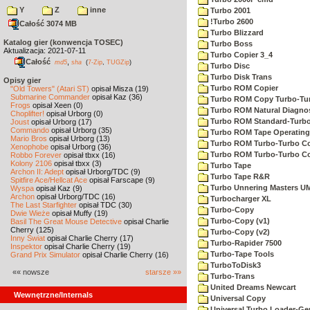
Y
Z
inne
Turbo 2001
!Turbo 2600
Całość 3074 MB
Turbo Blizzard
Katalog gier (konwencja TOSEC)
Turbo Boss
Aktualizacja: 2021-07-11
Turbo Copier 3_4
Całość
,
md5
sha
(
7-Zip
,
TUGZip
)
Turbo Disc
Turbo Disk Trans
Opisy gier
Turbo ROM Copier
"Old Towers" (Atari ST)
opisał Misza (19)
Submarine Commander
opisał Kaz (36)
Turbo ROM Copy Turbo-Tu
Frogs
opisał Xeen (0)
Turbo ROM Natural Diagnos
Choplifter!
opisał Urborg (0)
Turbo ROM Standard-Turb
Joust
opisał Urborg (17)
Commando
opisał Urborg (35)
Turbo ROM Tape Operating
Mario Bros
opisał Urborg (13)
Turbo ROM Turbo-Turbo C
Xenophobe
opisał Urborg (36)
Turbo ROM Turbo-Turbo 
Robbo Forever
opisał tbxx (16)
Kolony 2106
opisał tbxx (3)
Turbo Tape
Archon II: Adept
opisał Urborg/TDC (9)
Turbo Tape R&R
Spitfire Ace/Hellcat Ace
opisał Farscape (9)
Turbo Unnering Masters U
Wyspa
opisał Kaz (9)
Archon
opisał Urborg/TDC (16)
Turbocharger XL
The Last Starfighter
opisał TDC (30)
Turbo-Copy
Dwie Wieże
opisał Muffy (19)
Turbo-Copy (v1)
Basil The Great Mouse Detective
opisał Charlie
Cherry (125)
Turbo-Copy (v2)
Inny Świat
opisał Charlie Cherry (17)
Turbo-Rapider 7500
Inspektor
opisał Charlie Cherry (19)
Turbo-Tape Tools
Grand Prix Simulator
opisał Charlie Cherry (16)
TurboToDisk3
«« nowsze
starsze »»
Turbo-Trans
United Dreams Newcart
Wewnętrzne/Internals
Universal Copy
Universal Turbo Loader-Ge