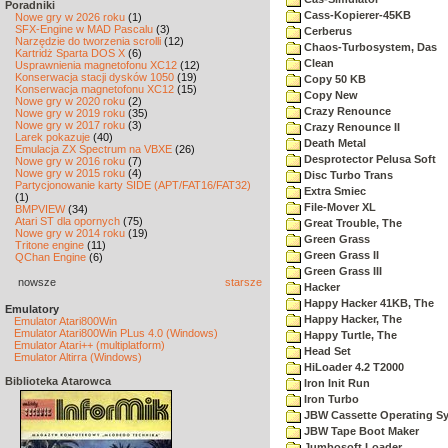
Poradniki
Cass-Kopierer-45KB
Nowe gry w 2026 roku
(1)
SFX-Engine w MAD Pascalu
(3)
Cerberus
Narzędzie do tworzenia scrolli
(12)
Chaos-Turbosystem, Das
Kartridż Sparta DOS X
(6)
Clean
Usprawnienia magnetofonu XC12
(12)
Konserwacja stacji dysków 1050
(19)
Copy 50 KB
Konserwacja magnetofonu XC12
(15)
Copy New
Nowe gry w 2020 roku
(2)
Crazy Renounce
Nowe gry w 2019 roku
(35)
Nowe gry w 2017 roku
(3)
Crazy Renounce II
Larek pokazuje
(40)
Death Metal
Emulacja ZX Spectrum na VBXE
(26)
Desprotector Pelusa Soft
Nowe gry w 2016 roku
(7)
Nowe gry w 2015 roku
(4)
Disc Turbo Trans
Partycjonowanie karty SIDE (APT/FAT16/FAT32)
Extra Smiec
(1)
File-Mover XL
BMPVIEW
(34)
Atari ST dla opornych
(75)
Great Trouble, The
Nowe gry w 2014 roku
(19)
Green Grass
Tritone engine
(11)
Green Grass II
QChan Engine
(6)
Green Grass III
nowsze
starsze
Hacker
Happy Hacker 41KB, The
Emulatory
Happy Hacker, The
Emulator Atari800Win
Emulator Atari800Win PLus 4.0 (Windows)
Happy Turtle, The
Emulator Atari++ (multiplatform)
Head Set
Emulator Altirra (Windows)
HiLoader 4.2 T2000
Biblioteka Atarowca
Iron Init Run
Iron Turbo
JBW Cassette Operating S
JBW Tape Boot Maker
Jumbosoft Loader