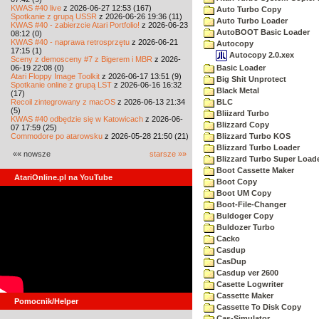
KWAS #40 live
z 2026-06-27 12:53 (167)
Auto Turbo Copy
Spotkanie z grupą USSR
z 2026-06-26 19:36 (11)
Auto Turbo Loader
KWAS #40 - zabierzcie Atari Portfolio!
z 2026-06-23
AutoBOOT Basic Loader
08:12 (0)
KWAS #40 - naprawa retrosprzętu
z 2026-06-21
Autocopy
17:15 (1)
Autocopy 2.0.xex
Sceny z demosceny #7 z Bigerem i MBR
z 2026-
06-19 22:08 (0)
Basic Loader
Atari Floppy Image Toolkit
z 2026-06-17 13:51 (9)
Big Shit Unprotect
Spotkanie online z grupą LST
z 2026-06-16 16:32
Black Metal
(17)
Recoil zintegrowany z macOS
z 2026-06-13 21:34
BLC
(5)
Bliizard Turbo
KWAS #40 odbędzie się w Katowicach
z 2026-06-
Blizzard Copy
07 17:59 (25)
Commodore po atarowsku
z 2026-05-28 21:50 (21)
Blizzard Turbo KOS
Blizzard Turbo Loader
«« nowsze
starsze »»
Blizzard Turbo Super Load
Boot Cassette Maker
AtariOnline.pl na YouTube
Boot Copy
Boot UM Copy
Boot-File-Changer
Buldoger Copy
Buldozer Turbo
Cacko
Casdup
CasDup
Casdup ver 2600
Casette Logwriter
Cassette Maker
Pomocnik/Helper
Cassette To Disk Copy
Cas-Simulator