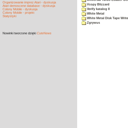
Organizowanie imprez Atari - dyskusja
Vcopy Blizzard
Atari demoscene database - dyskusja
Verify katalog II
Colony Mobile - dyskusja
Colony Mobile - projekt
White Metal
Statystyki
White Metal Disk Tape Write
Zgrywus
Nowinki
tworzone dzięki
CuteNews