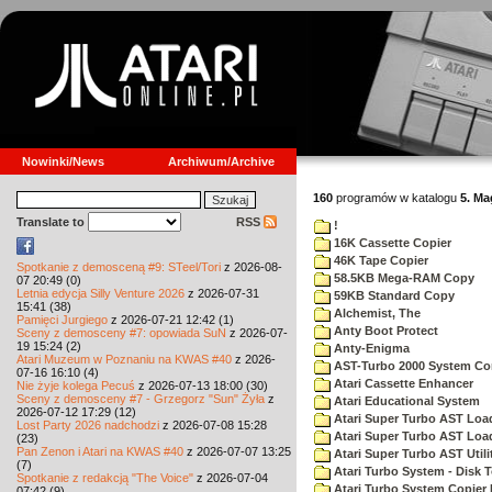
Nowinki/News
Archiwum/Archive
160
programów w katalogu
5. M
Translate to
RSS
!
16K Cassette Copier
46K Tape Copier
Spotkanie z demosceną #9: STeel/Tori
z 2026-08-
58.5KB Mega-RAM Copy
07 20:49 (0)
Letnia edycja Silly Venture 2026
z 2026-07-31
59KB Standard Copy
15:41 (38)
Alchemist, The
Pamięci Jurgiego
z 2026-07-21 12:42 (1)
Anty Boot Protect
Sceny z demosceny #7: opowiada SuN
z 2026-07-
19 15:24 (2)
Anty-Enigma
Atari Muzeum w Poznaniu na KWAS #40
z 2026-
AST-Turbo 2000 System Co
07-16 16:10 (4)
Atari Cassette Enhancer
Nie żyje kolega Pecuś
z 2026-07-13 18:00 (30)
Sceny z demosceny #7 - Grzegorz "Sun" Żyła
z
Atari Educational System
2026-07-12 17:29 (12)
Atari Super Turbo AST Loa
Lost Party 2026 nadchodzi
z 2026-07-08 15:28
Atari Super Turbo AST Loa
(23)
Pan Zenon i Atari na KWAS #40
z 2026-07-07 13:25
Atari Super Turbo AST Utili
(7)
Atari Turbo System - Disk 
Spotkanie z redakcją "The Voice"
z 2026-07-04
Atari Turbo System Copier 
07:42 (9)