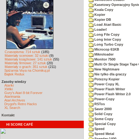
Kasetowy Operacyjny Sys
Koala Copy
Kopier
Kopier DB
Load Atari Basic
Loader!
Long File Copy
Long Inter Copy
Long Turbo Copy
Microcop 61KB
Czasopisma: 714 sztuk
(185)
Mikroloader
Materiały scenowe: 32 sztuki
(9)
Materiały książkowe: 141 sztuk
(55)
Monitor 7500
Materiały firmowe: 27 sztuk
(20)
Multi Or Single Stage Tape
Materiały o grach: 351 sztuk
(211)
New Nightmare
Spiżarnia Voya na Chomikuj.pl
Bajtek Redux
Nie tylko dla graczy
Potezny Kopier
Zasoby wiedzy
Power Copy XL
Atariki
XWiki
Power Flash Writer
Gury's Atari 8-bit Forever
Power Flash Writer 2.0
Atarimania
Power-Copy
Atari Archives
Drygol's Retro Hacks
RSTos
XL Search
Saver 2000
Solid Copy
Kontakt
Some Copy
Special Copy
HI SCORE CAFÉ
Speed
Speed Metal
Speeder-1400