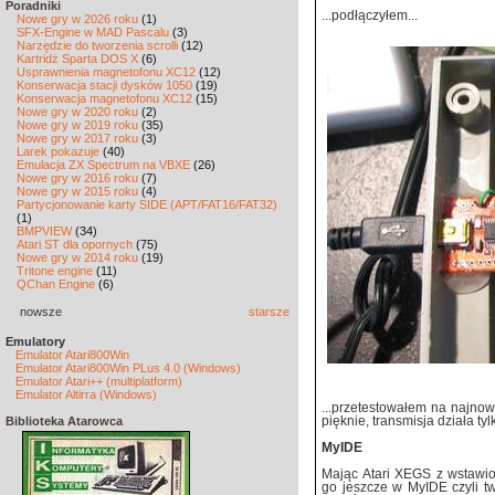
Poradniki
...podłączyłem...
Nowe gry w 2026 roku
(1)
SFX-Engine w MAD Pascalu
(3)
Narzędzie do tworzenia scrolli
(12)
Kartridż Sparta DOS X
(6)
Usprawnienia magnetofonu XC12
(12)
Konserwacja stacji dysków 1050
(19)
Konserwacja magnetofonu XC12
(15)
Nowe gry w 2020 roku
(2)
Nowe gry w 2019 roku
(35)
Nowe gry w 2017 roku
(3)
Larek pokazuje
(40)
Emulacja ZX Spectrum na VBXE
(26)
Nowe gry w 2016 roku
(7)
Nowe gry w 2015 roku
(4)
Partycjonowanie karty SIDE (APT/FAT16/FAT32)
(1)
BMPVIEW
(34)
Atari ST dla opornych
(75)
Nowe gry w 2014 roku
(19)
Tritone engine
(11)
QChan Engine
(6)
nowsze
starsze
Emulatory
Emulator Atari800Win
Emulator Atari800Win PLus 4.0 (Windows)
Emulator Atari++ (multiplatform)
Emulator Altirra (Windows)
...przetestowałem na najnow
Biblioteka Atarowca
pięknie, transmisja działa tyl
MyIDE
Mając Atari XEGS z wstaw
go jeszcze w MyIDE czyli t