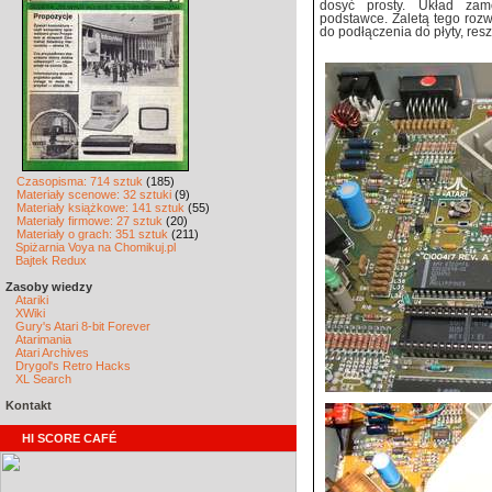
dosyć prosty. Układ za
podstawce. Zaletą tego rozwi
do podłączenia do płyty, res
Czasopisma: 714 sztuk
(185)
Materiały scenowe: 32 sztuki
(9)
Materiały książkowe: 141 sztuk
(55)
Materiały firmowe: 27 sztuk
(20)
Materiały o grach: 351 sztuk
(211)
Spiżarnia Voya na Chomikuj.pl
Bajtek Redux
Zasoby wiedzy
Atariki
XWiki
Gury's Atari 8-bit Forever
Atarimania
Atari Archives
Drygol's Retro Hacks
XL Search
Kontakt
HI SCORE CAFÉ