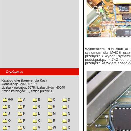
Wymieniłem ROM Atari XE
systemem dla MyIDE oraz
przełącznik wyboru system
podciągający 4,7kΩ do pl
przełącznika zwierającego d
Gry/Games
Katalog gier (konwencja Kaz)
Aktualizacja: 2026-07-19
Liczba katalogów: 8878, liczba plików: 40040
Zmian katalogów: 1, zmian plików: 1
0-9
A
B
C
D
E
F
G
H
I
J
K
L
M
N
O
P
Q
R
S
T
U
V
W
X