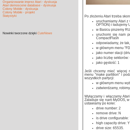
Organizowanie imprez Atari - dyskusja
Atari demoscene database - dyskusja
Colony Mobile - dyskusja
Colony Mobile - projekt
Statystyki
Po złożeniu Atari trzeba sk
uruchamiamy Atari z
OPTION) i ładujemy 
w Basicu piszemy R
Nowinki
tworzone dzięki
CuteNews
uruchomi się nam pr
CompactFlash
odpowiadamy, że tak,
w głównym menu "FDI
jako numer stacji (d
jako liczbę sektorów
jako gęstość: 1
Jeśli chcemy mieć więcej n
menu "make partition" i po
wszystkich partycji:
w głównym menu wybi
zatwierdzamy, robimy
Wyłączamy i włączamy Atari
Załaduje się nam MyDOS, w 
ustawiamy po kolei:
drive number: 2
remove drive: N
is drive configurable:
high capacity drive: Y
drive size: 65535.