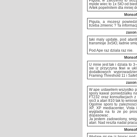
Pigula, w zalozeniu to sio
myide wiec to 1x SIO od bied
Artek popelnilem dla mniej
Monsof
Pigula, a mozesz powiedzi
trzeba zmienic ? Ta informa
zaxon
taki maly update, pod atar
transmisje 3xSIO, ładnie smi
Pod Ape raz dziala raz nie.
Monsof
U mnie jest tak i dziala to 
sie iz przyczyna tkwi w uk
dodatkowych wyprowadzien
Framing Threshold 11 i Safet
zaxon
W ape ustawilem wszystko po 
spory kawal poniedzialku n
FT232 oraz konsultacjach z 
sio3 a atari 810 tak to wnio
Ogolnie sporo tu zaleznosci
XP, XP mediacenter, Vista 
wyglada na to ze po pros
dopasowac .
Ja jestem zadowolony, smiga
atari. Nad reszta nadal pracu
Monsof
Wydaje mi sie iz biorac pod 