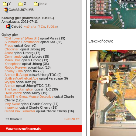
Y
Z
inne
Całość 3074 MB
Katalog gier (konwencja TOSEC)
Aktualizacja: 2021-07-11
Całość
,
md5
sha
(
7-Zip
,
TUGZip
)
Opisy gier
"Old Towers" (Atari ST)
opisał Misza (19)
Efekt końcowy:
Submarine Commander
opisał Kaz (36)
Frogs
opisał Xeen (0)
Choplifter!
opisał Urborg (0)
Joust
opisał Urborg (17)
Commando
opisał Urborg (35)
Mario Bros
opisał Urborg (13)
Xenophobe
opisał Urborg (36)
Robbo Forever
opisał tbxx (16)
Kolony 2106
opisał tbxx (3)
Archon II: Adept
opisał Urborg/TDC (9)
Spitfire Ace/Hellcat Ace
opisał Farscape (9)
Wyspa
opisał Kaz (9)
Archon
opisał Urborg/TDC (16)
The Last Starfighter
opisał TDC (30)
Dwie Wieże
opisał Muffy (19)
Basil The Great Mouse Detective
opisał Charlie
Cherry (125)
Inny Świat
opisał Charlie Cherry (17)
Inspektor
opisał Charlie Cherry (19)
Grand Prix Simulator
opisał Charlie Cherry (16)
«« nowsze
starsze »»
Wewnętrzne/Internals