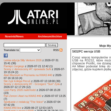
Nowinki/News
Archiwum/Archive
Moje My
Translate to
RSS
SIO2PC wersja USB
Coraz więcej komputerów ni
Letnia edycja Silly Venture 2026
z 2026-07-31
USB na RS232, które możn
15:41 (36)
chipsecie Prolific, nie dział
Pamięci Jurgiego
z 2026-07-21 12:42 (1)
AA Miker podesłał linkę d
Sceny z demosceny #7: opowiada SuN
z 2026-07-
zdjęcia), gdzie kupiłem płytkę
19 15:24 (2)
Atari Muzeum w Poznaniu na KWAS #40
z 2026-
07-16 16:10 (4)
Nie żyje kolega Pecuś
z 2026-07-13 18:00 (30)
Sceny z demosceny #7 - Grzegorz "Sun" Żyła
z
2026-07-12 17:29 (12)
Lost Party 2026 nadchodzi
z 2026-07-08 15:28
(23)
Pan Zenon i Atari na KWAS #40
z 2026-07-07 13:25
(7)
Spotkanie z redakcją "The Voice"
z 2026-07-04
07:42 (9)
KWAS #40 live
z 2026-06-27 12:53 (167)
Spotkanie z grupą USSR
z 2026-06-26 19:36 (11)