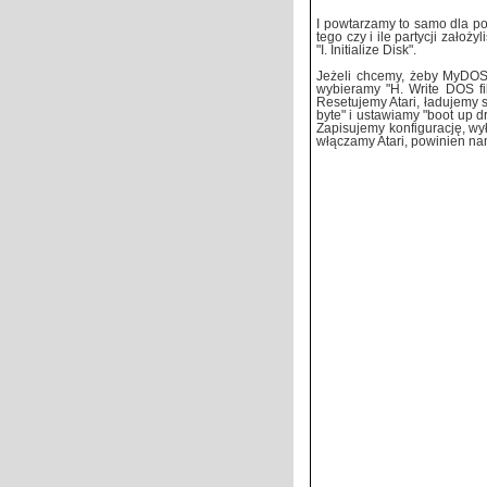
I powtarzamy to samo dla po
tego czy i ile partycji założ
"I. Initialize Disk".
Jeżeli chcemy, żeby MyDOS 
wybieramy "H. Write DOS fi
Resetujemy Atari, ładujemy 
byte" i ustawiamy "boot up d
Zapisujemy konfigurację, w
włączamy Atari, powinien n