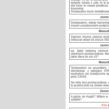
wogole dziala z usb, to to j
dla mnie to nawet predkosc 
transmisji.
Dodawales moze dodatkowa d
zaxon
Dodawalem, wtedy transmisj
innymi urzadzeniami podpina
Monsof
Zawsze mozna zalozyc przelo
odlaczal uklad od zlacza SI
zaxon
ee, takie siekierą robion
zbednych przelacznikow. Mon
jakie stery do sio x3?
Monsof
Testowalem na wszystkim,
zbootowac z jakiegos ATR'
wyzbylem sie praktycznie sp
gola 130XE.
No niby bez przelacznikow, 
to przelocznik na chwile obe
Zaxon
A gdzie do Anglii? Witam 
sztabik?
Kaz
@