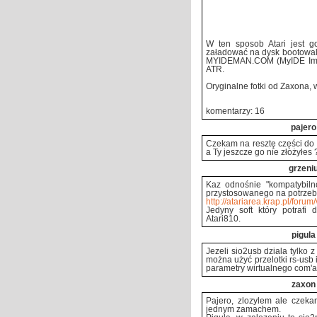
W ten sposob Atari jest 
załadować na dysk bootowal
MYIDEMAN.COM (MyIDE Imag
ATR.
Oryginalne fotki od Zaxona,
komentarzy: 16
pajero
Czekam na resztę części do I
a Ty jeszcze go nie złożyłes 
grzeni
Kaz odnośnie "kompatybil
przystosowanego na potrzeby 
http://atariarea.krap.pl/forum/
Jedyny soft który potrafi
Atari810.
pigula
Jezeli sio2usb dziala tylko 
można użyć przelotki rs-usb 
parametry wirtualnego com'a
zaxon
Pajero, zlozylem ale czek
jednym zamachem.