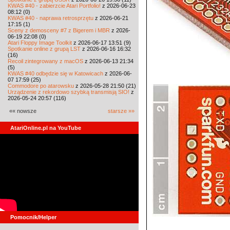
KWAS #40 - zabierzcie Atari Portfolio!
z 2026-06-23
08:12 (0)
KWAS #40 - naprawa retrosprzętu
z 2026-06-21
17:15 (1)
Sceny z demosceny #7 z Bigerem i MBR
z 2026-
06-19 22:08 (0)
Atari Floppy Image Toolkit
z 2026-06-17 13:51 (9)
Spotkanie online z grupą LST
z 2026-06-16 16:32
(16)
Recoil zintegrowany z macOS
z 2026-06-13 21:34
(5)
KWAS #40 odbędzie się w Katowicach
z 2026-06-
07 17:59 (25)
Commodore po atarowsku
z 2026-05-28 21:50 (21)
Urządzenie z rekordowo szybką transmisją SIO!
z
2026-05-24 20:57 (116)
«« nowsze
starsze »»
AtariOnline.pl na YouTube
Pomocnik/Helper