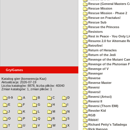
Rescue (General Masters C
Rescue Mission
Rescue Mission - Phase 2
Rescue on Fractalus!
Rescue Sub
Rescue the Princess
Resistors
Rest in Peace - You Only L
Resurex 2.0 for Alternate R
Retrofire!
Return of Heracles
Return of the Jedi
Revenge of the Mutant Ca
Revenge of the Plutonian F
Revenge of V
Gry/Games
Revenger
Reverse
Katalog gier (konwencja Kaz)
Aktualizacja: 2026-07-19
Reverse Master
Liczba katalogów: 8878, liczba plików: 40040
Reversi
Zmian katalogów: 1, zmian plików: 1
Reversi!
Reversi (Artsci)
0-9
A
B
C
D
Reversi II
E
F
G
H
I
Reversi (Thorn EMI)
Revoler Kid
J
K
L
M
N
RGB
O
P
Q
R
S
Ribbit!
Richard Petty's Talladega
T
U
V
W
X
Rick Hanson