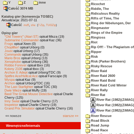
Y
Z
inne
Ricochet
Całość 3074 MB
Riddle, The
Ridiculous Reality
Katalog gier (konwencja TOSEC)
Rifts of Time, The
Aktualizacja: 2021-07-11
Ring der Nibelungen, Der
Całość
,
md5
sha
(
7-Zip
,
TUGZip
)
Ringmaster
Rings of the Empire
Opisy gier
"Old Towers" (Atari ST)
opisał Misza (19)
Ringtoss
Submarine Commander
opisał Kaz (36)
Riot
Frogs
opisał Xeen (0)
Rip Off! - The Plagiarism o
Choplifter!
opisał Urborg (0)
Joust
opisał Urborg (17)
Ripper
Commando
opisał Urborg (35)
Risk
Mario Bros
opisał Urborg (13)
Risk (Parker Brothers)
Xenophobe
opisał Urborg (36)
Robbo Forever
opisał tbxx (16)
Risky Rescue
Kolony 2106
opisał tbxx (3)
River Raid
Archon II: Adept
opisał Urborg/TDC (9)
River Raid 2600
Spitfire Ace/Hellcat Ace
opisał Farscape (9)
Wyspa
opisał Kaz (9)
River Raid Bold
Archon
opisał Urborg/TDC (16)
River Raid Cold Winter
The Last Starfighter
opisał TDC (30)
River Rally
Dwie Wieże
opisał Muffy (19)
Basil The Great Mouse Detective
opisał Charlie
River Rat
Cherry (125)
River Rat (1982)(ZiMAG)
Inny Świat
opisał Charlie Cherry (17)
Inspektor
opisał Charlie Cherry (19)
River Rat (1982)(ZiMAG)(
Grand Prix Simulator
opisał Charlie Cherry (16)
River Rat (1982)(ZiMAG
«« nowsze
starsze »»
River Rescue
Road Block
Road Jump
Wewnętrzne/Internals
Road Race