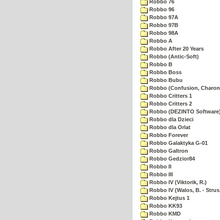
Robbo 76
Robbo 96
Robbo 97A
Robbo 97B
Robbo 98A
Robbo A
Robbo After 20 Years
Robbo (Antic-Soft)
Robbo B
Robbo Boss
Robbo Bubu
Robbo (Confusion, Charon
Robbo Critters 1
Robbo Critters 2
Robbo (DEZINTO Software
Robbo dla Dzieci
Robbo dla Orlat
Robbo Forever
Robbo Galaktyka G-01
Robbo Galtron
Robbo Gedzior84
Robbo II
Robbo III
Robbo IV (Viktorik, R.)
Robbo IV (Walos, B. - Strus,
Robbo Kejtus 1
Robbo KK93
Robbo KMD