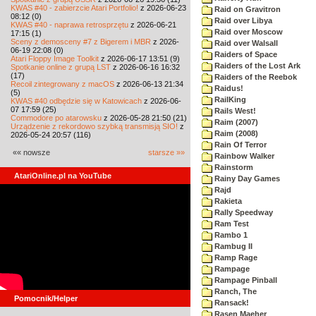
KWAS #40 - zabierzcie Atari Portfolio!
z 2026-06-23
Raid on Gravitron
08:12 (0)
Raid over Libya
KWAS #40 - naprawa retrosprzętu
z 2026-06-21
Raid over Moscow
17:15 (1)
Sceny z demosceny #7 z Bigerem i MBR
z 2026-
Raid over Walsall
06-19 22:08 (0)
Raiders of Space
Atari Floppy Image Toolkit
z 2026-06-17 13:51 (9)
Raiders of the Lost Ark
Spotkanie online z grupą LST
z 2026-06-16 16:32
(17)
Raiders of the Reebok
Recoil zintegrowany z macOS
z 2026-06-13 21:34
Raidus!
(5)
RailKing
KWAS #40 odbędzie się w Katowicach
z 2026-06-
07 17:59 (25)
Rails West!
Commodore po atarowsku
z 2026-05-28 21:50 (21)
Raim (2007)
Urządzenie z rekordowo szybką transmisją SIO!
z
Raim (2008)
2026-05-24 20:57 (116)
Rain Of Terror
«« nowsze
starsze »»
Rainbow Walker
Rainstorm
AtariOnline.pl na YouTube
Rainy Day Games
Rajd
Rakieta
Rally Speedway
Ram Test
Rambo 1
Rambug II
Ramp Rage
Rampage
Rampage Pinball
Ranch, The
Pomocnik/Helper
Ransack!
Rasen Maeher