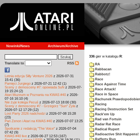
Nowinki/News
Archiwum/Archive
336
gier w katalogu
R
:
Translate to
RSS
RA
Rabbacan
Rabbotz!
Letnia edycja Silly Venture 2026
z 2026-07-31
Race
15:41 (36)
Pamięci Jurgiego
z 2026-07-21 12:42 (1)
Race Against Time
Sceny z demosceny #7: opowiada SuN
z 2026-07-
Race Attack!
19 15:24 (2)
Race in Space
Atari Muzeum w Poznaniu na KWAS #40
z 2026-
07-16 16:10 (4)
Rachunek Prawdopodobie
Nie żyje kolega Pecuś
z 2026-07-13 18:00 (30)
Racing
Sceny z demosceny #7 - Grzegorz "Sun" Żyła
z
Racing Destruction Set
2026-07-12 17:29 (12)
Lost Party 2026 nadchodzi
z 2026-07-08 15:28
Rack'em Up
(23)
Rad van Fortuin
Pan Zenon i Atari na KWAS #40
z 2026-07-07 13:25
Radar Rat Race
(7)
Spotkanie z redakcją "The Voice"
z 2026-07-04
Radical Rupert
07:42 (9)
Radioactive Shit Happens!
KWAS #40 live
z 2026-06-27 12:53 (167)
Rafferty Run
Spotkanie z grupą USSR
z 2026-06-26 19:36 (11)