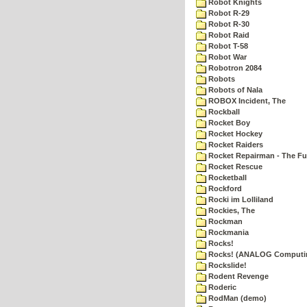
Robot Knights
Robot R-29
Robot R-30
Robot Raid
Robot T-58
Robot War
Robotron 2084
Robots
Robots of Nala
ROBOX Incident, The
Rockball
Rocket Boy
Rocket Hockey
Rocket Raiders
Rocket Repairman - The Fu
Rocket Rescue
Rocketball
Rockford
Rocki im Lolliland
Rockies, The
Rockman
Rockmania
Rocks!
Rocks! (ANALOG Computi
Rockslide!
Rodent Revenge
Roderic
RodMan (demo)