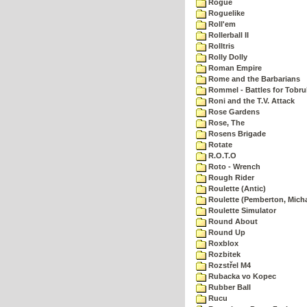
Rogue
Roguelike
Roll'em
Rollerball II
Rolltris
Rolly Dolly
Roman Empire
Rome and the Barbarians
Rommel - Battles for Tobru
Roni and the T.V. Attack
Rose Gardens
Rose, The
Rosens Brigade
Rotate
R.O.T.O
Roto - Wrench
Rough Rider
Roulette (Antic)
Roulette (Pemberton, Micha
Roulette Simulator
Round About
Round Up
Roxblox
Rozbitek
Rozstřel M4
Rubacka vo Kopec
Rubber Ball
Rucu