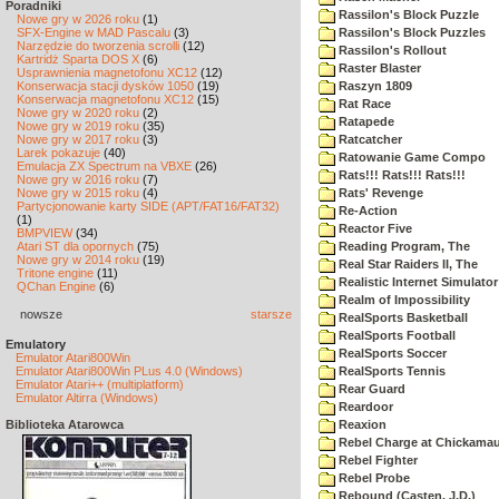
Poradniki
Rassilon's Block Puzzle
Nowe gry w 2026 roku
(1)
SFX-Engine w MAD Pascalu
(3)
Rassilon's Block Puzzles
Narzędzie do tworzenia scrolli
(12)
Rassilon's Rollout
Kartridż Sparta DOS X
(6)
Raster Blaster
Usprawnienia magnetofonu XC12
(12)
Konserwacja stacji dysków 1050
(19)
Raszyn 1809
Konserwacja magnetofonu XC12
(15)
Rat Race
Nowe gry w 2020 roku
(2)
Ratapede
Nowe gry w 2019 roku
(35)
Nowe gry w 2017 roku
(3)
Ratcatcher
Larek pokazuje
(40)
Ratowanie Game Compo
Emulacja ZX Spectrum na VBXE
(26)
Rats!!! Rats!!! Rats!!!
Nowe gry w 2016 roku
(7)
Nowe gry w 2015 roku
(4)
Rats' Revenge
Partycjonowanie karty SIDE (APT/FAT16/FAT32)
Re-Action
(1)
Reactor Five
BMPVIEW
(34)
Atari ST dla opornych
(75)
Reading Program, The
Nowe gry w 2014 roku
(19)
Real Star Raiders II, The
Tritone engine
(11)
Realistic Internet Simulator
QChan Engine
(6)
Realm of Impossibility
nowsze
starsze
RealSports Basketball
RealSports Football
Emulatory
RealSports Soccer
Emulator Atari800Win
Emulator Atari800Win PLus 4.0 (Windows)
RealSports Tennis
Emulator Atari++ (multiplatform)
Rear Guard
Emulator Altirra (Windows)
Reardoor
Biblioteka Atarowca
Reaxion
Rebel Charge at Chickama
Rebel Fighter
Rebel Probe
Rebound (Casten, J.D.)