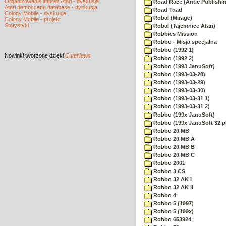
Organizowanie imprez Atari - dyskusja
Road Race (Antic Publishi
Atari demoscene database - dyskusja
Road Toad
Colony Mobile - dyskusja
Robal (Mirage)
Colony Mobile - projekt
Statystyki
Robal (Tajemnice Atari)
Robbies Mission
Robbo - Misja specjalna
Robbo (1992 1)
Nowinki
tworzone dzięki
CuteNews
Robbo (1992 2)
Robbo (1993 JanuSoft)
Robbo (1993-03-28)
Robbo (1993-03-29)
Robbo (1993-03-30)
Robbo (1993-03-31 1)
Robbo (1993-03-31 2)
Robbo (199x JanuSoft)
Robbo (199x JanuSoft 32 p
Robbo 20 MB
Robbo 20 MB A
Robbo 20 MB B
Robbo 20 MB C
Robbo 2001
Robbo 3 CS
Robbo 32 AK I
Robbo 32 AK II
Robbo 4
Robbo 5 (1997)
Robbo 5 (199x)
Robbo 653924