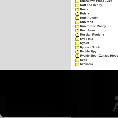
Ruczajowa Proza Zycia
Ruff and Reddy
Ruins
Ruleta
Rum Runner
Run for It
Run for the Money
Rush Hour
Russian Roulette
Ryba piła
Rycerz
Rycerz i Smok
Rychle Sipy
Rychle Sipy - Zahada Hlov
Rzad
Rzekotka