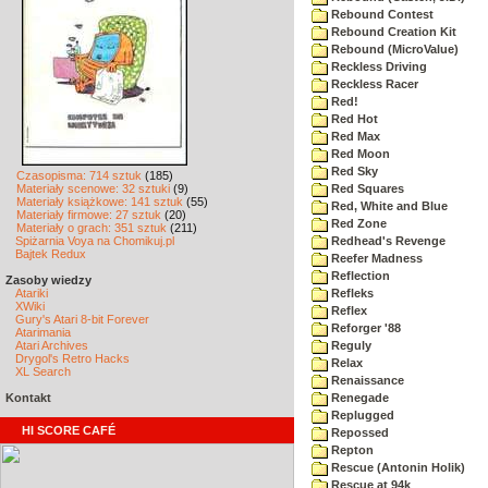
Rebound Contest
Rebound Creation Kit
Rebound (MicroValue)
Reckless Driving
Reckless Racer
Red!
Red Hot
Red Max
Red Moon
Red Sky
Czasopisma: 714 sztuk
(185)
Materiały scenowe: 32 sztuki
(9)
Red Squares
Materiały książkowe: 141 sztuk
(55)
Red, White and Blue
Materiały firmowe: 27 sztuk
(20)
Red Zone
Materiały o grach: 351 sztuk
(211)
Spiżarnia Voya na Chomikuj.pl
Redhead's Revenge
Bajtek Redux
Reefer Madness
Reflection
Zasoby wiedzy
Atariki
Refleks
XWiki
Reflex
Gury's Atari 8-bit Forever
Reforger '88
Atarimania
Atari Archives
Reguly
Drygol's Retro Hacks
Relax
XL Search
Renaissance
Kontakt
Renegade
Replugged
HI SCORE CAFÉ
Repossed
Repton
Rescue (Antonin Holik)
Rescue at 94k