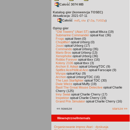
Całość 3074 MB
Katalog gier (konwencja TOSEC)
Aktualizacja: 2021-07-11
Całość
,
md5
sha
(
7-Zip
,
TUGZip
)
Opisy gier
"Old Towers" (Atari ST)
opisał Misza (19)
Submarine Commander
opisał Kaz (36)
Frogs
opisał Xeen (0)
Choplifter!
opisał Urborg (0)
Joust
opisał Urborg (17)
Commando
opisał Urborg (35)
Mario Bros
opisał Urborg (13)
Xenophobe
opisał Urborg (36)
Robbo Forever
opisał tbxx (16)
Kolony 2106
opisał tbxx (3)
Archon II: Adept
opisał Urborg/TDC (9)
Spitfire Ace/Hellcat Ace
opisał Farscape (9)
Wyspa
opisał Kaz (9)
Archon
opisał Urborg/TDC (16)
The Last Starfighter
opisał TDC (30)
Dwie Wieże
opisał Muffy (19)
Basil The Great Mouse Detective
opisał Charlie
Cherry (125)
Inny Świat
opisał Charlie Cherry (17)
Inspektor
opisał Charlie Cherry (19)
Grand Prix Simulator
opisał Charlie Cherry (16)
«« nowsze
starsze »»
Wewnętrzne/Internals
Organizowanie imprez Atari - dyskusja