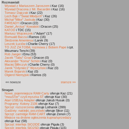
Rozmawiali
Wywiad z Mariuszem Jaroszem
i Kaz (16)
Wywiad Dracona z Mr. Bacardim
i Kaz (16)
Tomasz Dajczak
i Kaz (22)
Lech Bąk i "Świat Młodych"
i Kaz (26)
Michał "Mike" Jaskuła
i Kaz (30)
F#READY
i Dracon (22)
Daniel „Arctus” Kowalski
i Dracon (25)
KATOD
i TDC (15)
Mariusz Wojcieszek
i "Adam" (17)
Romuald Bacza
i Ramos (16)
Śledzenie Amentesa
i Larek (9)
Leszek Łuciów
i Charlie Cherry (17)
TO JUŻ ZA TOBĄ: rozmowa z Bobem Pape
i cpt.
Misumaru Tenchi (39)
Rob Jaeger
i Emu (53)
Jacek "Tabu" Grad
i Dracon (0)
Alexander "Koma" Schön
i Kaz (0)
Maciej Ślifirczyk
i Charlie Cherry (0)
Jarek "Odyniec1" Wyszyński
i Kaz (0)
Marek Bojarski
i Kaz (0)
Olgierd Niemyjski
i Ramos (0)
«« nowsze
starsze »»
Stragan
Nowe, pojemniejsze RAM-Carty
oferuje Kaz (21)
"mouSTer" czyli myszka ST
oferuje Kaz (30)
Atari USBJoy Adapter
oferuje Jakub Husak (0)
Programy: Kolony 2106
oferuje Kaz (7)
Sprzęt: rozszerzenia
oferuje Lotharek (399)
Gadżety: naklejki, pocztówki
oferuje Sikor (11)
Sprzęt: cartridge RAM-CART
oferuje Zenon (7)
Miejsce na drobne ogłoszenia kupna/sprzedaży
oferuje Kaz (58)
Sprzęt: interfejs SIO2IDE
oferuje Piguła (3)
Sprzęt: interfejs SIO2SD
oferuje Piguła (115)