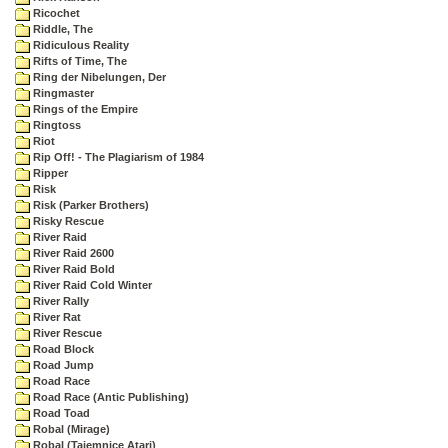
Ricochet
Riddle, The
Ridiculous Reality
Rifts of Time, The
Ring der Nibelungen, Der
Ringmaster
Rings of the Empire
Ringtoss
Riot
Rip Off! - The Plagiarism of 1984
Ripper
Risk
Risk (Parker Brothers)
Risky Rescue
River Raid
River Raid 2600
River Raid Bold
River Raid Cold Winter
River Rally
River Rat
River Rescue
Road Block
Road Jump
Road Race
Road Race (Antic Publishing)
Road Toad
Robal (Mirage)
Robal (Tajemnice Atari)