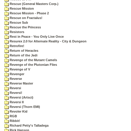
Rescue (General Masters Corp.)
Rescue Mission
Rescue Mission - Phase 2
Rescue on Fractalus!
Rescue Sub
Rescue the Princess
Resistors
Rest in Peace - You Only Live Once
Resurex 2.0 for Alternate Reality - City & Dungeon
Retrofire!
Return of Heracles
Return of the Jedi
Revenge of the Mutant Camels
Revenge of the Plutonian Flies
Revenge of V
Revenger
Reverse
Reverse Master
Reversi
Reversi!
Reversi (Artsci)
Reversi II
Reversi (Thorn EMI)
Revoler Kid
RGB
Ribbit!
Richard Petty's Talladega
Rick Hanson