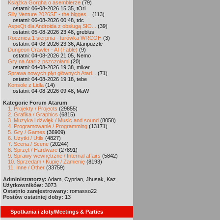
Książka Gorgha o asemblerze
(79)
ostatni: 06-08-2026 15:35, tOri
Silly Venture 2026SE - the bigges...
(113)
ostatni: 06-08-2026 00:48, tdc
AspeQt dla Androida z obsługą SIO...
(39)
ostatni: 05-08-2026 23:48, greblus
Rocznica 1 sierpnia - turówka WRCOH
(3)
ostatni: 04-08-2026 23:36, Ataripuzzle
Dungeon Crawler - AI (Fable)
(9)
ostatni: 04-08-2026 21:05, Nemo
Gry na Atari z pszczołami
(20)
ostatni: 04-08-2026 19:38, miker
Sprawa nowych płyt głównych Atari...
(71)
ostatni: 04-08-2026 19:18, tebe
Konsole z Lidla
(14)
ostatni: 04-08-2026 09:48, MaW
Kategorie Forum Atarum
1. Projekty / Projects
(29855)
2. Grafika / Graphics
(6815)
3. Muzyka i dźwięk / Music and sound
(8058)
4. Programowanie / Programming
(13171)
5. Gry / Games
(36909)
6. Użytki / Utils
(4827)
7. Scena / Scene
(20244)
8. Sprzęt / Hardware
(27891)
9. Sprawy wewnętrzne / Internal affairs
(5842)
10. Sprzedam / Kupię / Zamienię
(8193)
11. Inne / Other
(33759)
Administratorzy:
Adam, Cyprian, Jhusak, Kaz
Użytkowników:
3073
Ostatnio zarejestrowany:
romasso22
Postów ostatniej doby:
13
Spotkania i zloty/Meetings & Parties