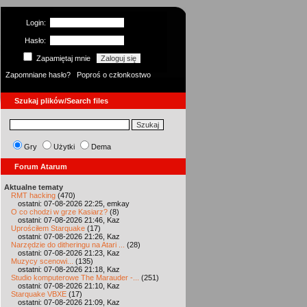
Login:
Hasło:
Zapamiętaj mnie
Zapomniane hasło?
Poproś o członkostwo
Szukaj plików/Search files
Gry
Użytki
Dema
Forum Atarum
Aktualne tematy
RMT hacking
(470)
ostatni: 07-08-2026 22:25, emkay
O co chodzi w grze Kasiarz?
(8)
ostatni: 07-08-2026 21:46, Kaz
Uprościłem Starquake
(17)
ostatni: 07-08-2026 21:26, Kaz
Narzędzie do ditheringu na Atari ...
(28)
ostatni: 07-08-2026 21:23, Kaz
Muzycy scenowi...
(135)
ostatni: 07-08-2026 21:18, Kaz
Studio komputerowe The Marauder -...
(251)
ostatni: 07-08-2026 21:10, Kaz
Starquake VBXE
(17)
ostatni: 07-08-2026 21:09, Kaz