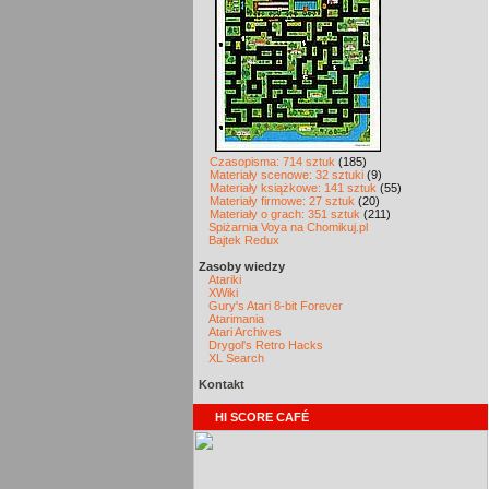
Czasopisma: 714 sztuk
(185)
Materiały scenowe: 32 sztuki
(9)
Materiały książkowe: 141 sztuk
(55)
Materiały firmowe: 27 sztuk
(20)
Materiały o grach: 351 sztuk
(211)
Spiżarnia Voya na Chomikuj.pl
Bajtek Redux
Zasoby wiedzy
Atariki
XWiki
Gury's Atari 8-bit Forever
Atarimania
Atari Archives
Drygol's Retro Hacks
XL Search
Kontakt
HI SCORE CAFÉ