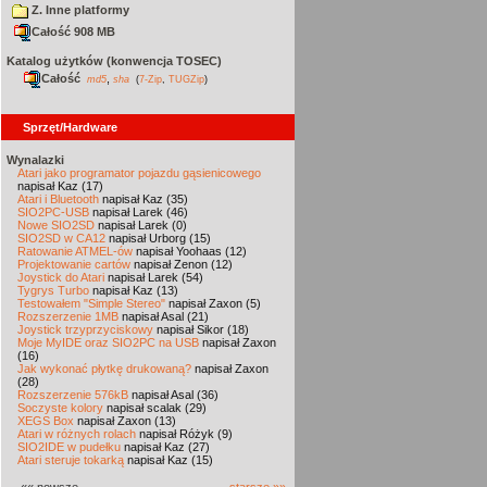
Z. Inne platformy
Całość 908 MB
Katalog użytków (konwencja TOSEC)
Całość
,
md5
sha
(
7-Zip
,
TUGZip
)
Sprzęt/Hardware
Wynalazki
Atari jako programator pojazdu gąsienicowego
napisał Kaz (17)
Atari i Bluetooth
napisał Kaz (35)
SIO2PC-USB
napisał Larek (46)
Nowe SIO2SD
napisał Larek (0)
SIO2SD w CA12
napisał Urborg (15)
Ratowanie ATMEL-ów
napisał Yoohaas (12)
Projektowanie cartów
napisał Zenon (12)
Joystick do Atari
napisał Larek (54)
Tygrys Turbo
napisał Kaz (13)
Testowałem "Simple Stereo"
napisał Zaxon (5)
Rozszerzenie 1MB
napisał Asal (21)
Joystick trzyprzyciskowy
napisał Sikor (18)
Moje MyIDE oraz SIO2PC na USB
napisał Zaxon
(16)
Jak wykonać płytkę drukowaną?
napisał Zaxon
(28)
Rozszerzenie 576kB
napisał Asal (36)
Soczyste kolory
napisał scalak (29)
XEGS Box
napisał Zaxon (13)
Atari w różnych rolach
napisał Różyk (9)
SIO2IDE w pudełku
napisał Kaz (27)
Atari steruje tokarką
napisał Kaz (15)