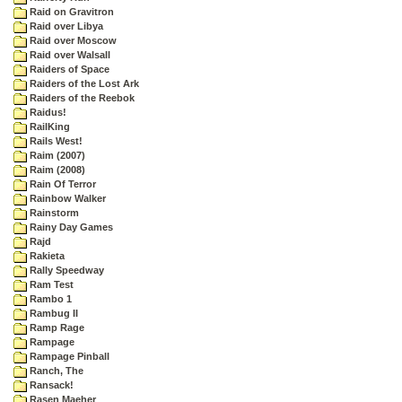
Raid on Gravitron
Raid over Libya
Raid over Moscow
Raid over Walsall
Raiders of Space
Raiders of the Lost Ark
Raiders of the Reebok
Raidus!
RailKing
Rails West!
Raim (2007)
Raim (2008)
Rain Of Terror
Rainbow Walker
Rainstorm
Rainy Day Games
Rajd
Rakieta
Rally Speedway
Ram Test
Rambo 1
Rambug II
Ramp Rage
Rampage
Rampage Pinball
Ranch, The
Ransack!
Rasen Maeher