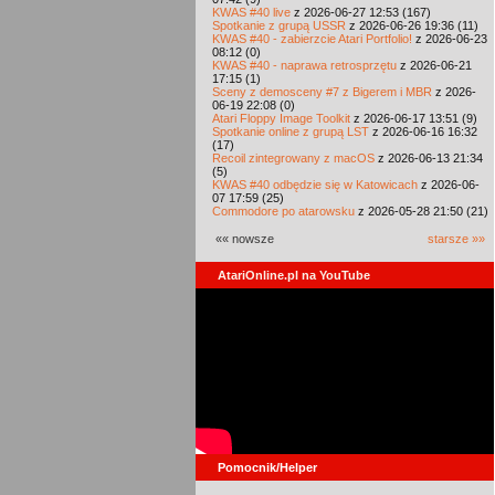
KWAS #40 live
z 2026-06-27 12:53 (167)
Spotkanie z grupą USSR
z 2026-06-26 19:36 (11)
KWAS #40 - zabierzcie Atari Portfolio!
z 2026-06-23
08:12 (0)
KWAS #40 - naprawa retrosprzętu
z 2026-06-21
17:15 (1)
Sceny z demosceny #7 z Bigerem i MBR
z 2026-
06-19 22:08 (0)
Atari Floppy Image Toolkit
z 2026-06-17 13:51 (9)
Spotkanie online z grupą LST
z 2026-06-16 16:32
(17)
Recoil zintegrowany z macOS
z 2026-06-13 21:34
(5)
KWAS #40 odbędzie się w Katowicach
z 2026-06-
07 17:59 (25)
Commodore po atarowsku
z 2026-05-28 21:50 (21)
«« nowsze
starsze »»
AtariOnline.pl na YouTube
Pomocnik/Helper