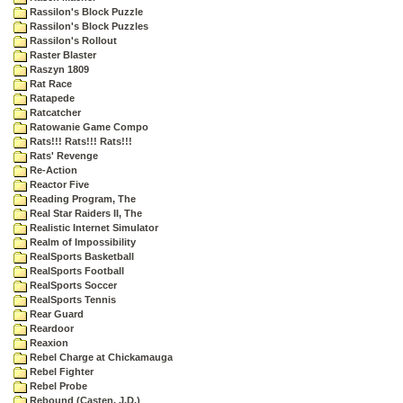
Rassilon's Block Puzzle
Rassilon's Block Puzzles
Rassilon's Rollout
Raster Blaster
Raszyn 1809
Rat Race
Ratapede
Ratcatcher
Ratowanie Game Compo
Rats!!! Rats!!! Rats!!!
Rats' Revenge
Re-Action
Reactor Five
Reading Program, The
Real Star Raiders II, The
Realistic Internet Simulator
Realm of Impossibility
RealSports Basketball
RealSports Football
RealSports Soccer
RealSports Tennis
Rear Guard
Reardoor
Reaxion
Rebel Charge at Chickamauga
Rebel Fighter
Rebel Probe
Rebound (Casten, J.D.)