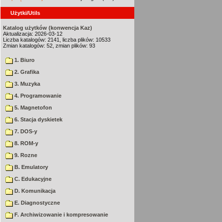
Użytki/Utils
Katalog użytków (konwencja Kaz)
Aktualizacja: 2026-03-12
Liczba katalogów: 2141, liczba plików: 10533
Zmian katalogów: 52, zmian plików: 93
1. Biuro
2. Grafika
3. Muzyka
4. Programowanie
5. Magnetofon
6. Stacja dyskietek
7. DOS-y
8. ROM-y
9. Rozne
B. Emulatory
C. Edukacyjne
D. Komunikacja
E. Diagnostyczne
F. Archiwizowanie i kompresowanie