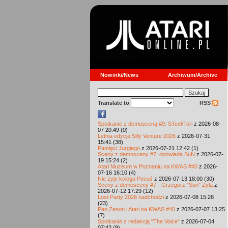
Nowinki/News
Archiwum/Archive
Translate to
RSS
Spotkanie z demosceną #9: STeel/Tori
z 2026-08-
07 20:49 (0)
Letnia edycja Silly Venture 2026
z 2026-07-31
15:41 (38)
Pamięci Jurgiego
z 2026-07-21 12:42 (1)
Sceny z demosceny #7: opowiada SuN
z 2026-07-
19 15:24 (2)
Atari Muzeum w Poznaniu na KWAS #40
z 2026-
07-16 16:10 (4)
Nie żyje kolega Pecuś
z 2026-07-13 18:00 (30)
Sceny z demosceny #7 - Grzegorz "Sun" Żyła
z
2026-07-12 17:29 (12)
Lost Party 2026 nadchodzi
z 2026-07-08 15:28
(23)
Pan Zenon i Atari na KWAS #40
z 2026-07-07 13:25
(7)
Spotkanie z redakcją "The Voice"
z 2026-07-04
07:42 (9)