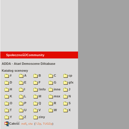
Społeczność/Community
ADDA - Atari Demoscene DAtabase
Katalog scenowy
#
A
B
C
cp
D
E
F
G
gfx
H
I
!info
inne
J
K
L
M
msx
N
O
P
Q
R
S
T
U
V
W
X
Y
Z
ziny
Całość
,
md5
sha
(
7-Zip
,
TUGZip
)