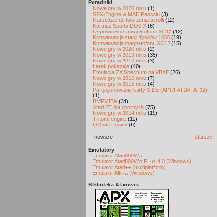
Poradniki
Nowe gry w 2026 roku
(1)
SFX-Engine w MAD Pascalu
(3)
Narzędzie do tworzenia scrolli
(12)
Kartridż Sparta DOS X
(6)
Usprawnienia magnetofonu XC12
(12)
Konserwacja stacji dysków 1050
(19)
Konserwacja magnetofonu XC12
(15)
Nowe gry w 2020 roku
(2)
Nowe gry w 2019 roku
(35)
Nowe gry w 2017 roku
(3)
Larek pokazuje
(40)
Emulacja ZX Spectrum na VBXE
(26)
Nowe gry w 2016 roku
(7)
Nowe gry w 2015 roku
(4)
Partycjonowanie karty SIDE (APT/FAT16/FAT32)
(1)
BMPVIEW
(34)
Atari ST dla opornych
(75)
Nowe gry w 2014 roku
(19)
Tritone engine
(11)
QChan Engine
(6)
nowsze
starsze
Emulatory
Emulator Atari800Win
Emulator Atari800Win PLus 4.0 (Windows)
Emulator Atari++ (multiplatform)
Emulator Altirra (Windows)
Biblioteka Atarowca