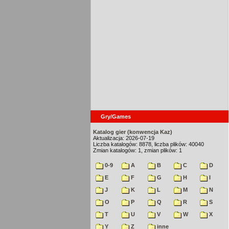
Gry/Games
Katalog gier (konwencja Kaz)
Aktualizacja: 2026-07-19
Liczba katalogów: 8878, liczba plików: 40040
Zmian katalogów: 1, zmian plików: 1
0-9
A
B
C
D
E
F
G
H
I
J
K
L
M
N
O
P
Q
R
S
T
U
V
W
X
Y
Z
inne