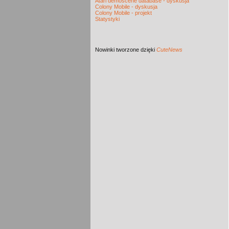
Atari demoscene database - dyskusja
Colony Mobile - dyskusja
Colony Mobile - projekt
Statystyki
Nowinki
tworzone dzięki
CuteNews