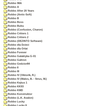
Robbo 98A
Robbo A
Robbo After 20 Years
Robbo (Antic-Soft)
Robbo B
Robbo Boss
Robbo Bubu
Robbo (Confusion, Charon)
Robbo Critters 1
Robbo Critters 2
Robbo (DEZINTO Software)
Robbo dla Dzieci
Robbo dla Orlat
Robbo Forever
Robbo Galaktyka G-01
Robbo Galtron
Robbo Gedzior84
Robbo II
Robbo III
Robbo IV (Viktorik, R.)
Robbo IV (Walos, B. - Strus, W.)
Robbo Kejtus 1
Robbo KK93
Robbo KMD
Robbo Konstruktor
Robbo (L.K. Avalon)
Robbo Lucky
Robbo Lucky II