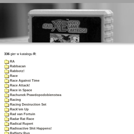
336
gier w katalogu
R
:
RA
Rabbacan
Rabbotz!
Race
Race Against Time
Race Attack!
Race in Space
Rachunek Prawdopodobienstwa
Racing
Racing Destruction Set
Rack'em Up
Rad van Fortuin
Radar Rat Race
Radical Rupert
Radioactive Shit Happens!
Rafferty Run