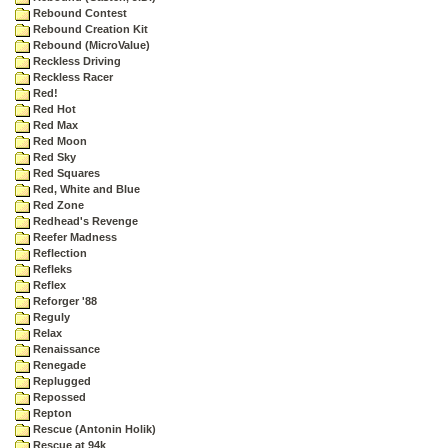
Rebound Contest
Rebound Creation Kit
Rebound (MicroValue)
Reckless Driving
Reckless Racer
Red!
Red Hot
Red Max
Red Moon
Red Sky
Red Squares
Red, White and Blue
Red Zone
Redhead's Revenge
Reefer Madness
Reflection
Refleks
Reflex
Reforger '88
Reguly
Relax
Renaissance
Renegade
Replugged
Repossed
Repton
Rescue (Antonin Holik)
Rescue at 94k