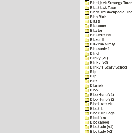
Blackjack Strategy Tutor
Blackjack Tutor
Blade Of Blackpoole, The
Blah Blah
Blast!
Blastcom
Blaster
Blastermind
Blazer II
Blekitne Nimfy
Blesounie 1
Blind
Blinky (v1)
Blinky (v2)
Blinky's Scary School
Blip
Blip!
Blitz
Blizniak
Blob
Blob Hunt (v1)
Blob Hunt (v2)
Block Attack
Block It
Block On Legs
Block'em
Blockaboo!
Blockade (v1)
Blockade (v2)