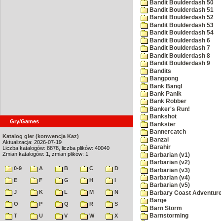
Bandit Boulderdash 50
Bandit Boulderdash 51
Bandit Boulderdash 52
Bandit Boulderdash 53
Bandit Boulderdash 54
Bandit Boulderdash 6
Bandit Boulderdash 7
Bandit Boulderdash 8
Bandit Boulderdash 9
Bandits
Bangpong
Bank Bang!
Bank Panik
Bank Robber
Banker's Run!
Bankshot
Gry/Games
Bankster
Bannercatch
Katalog gier (konwencja Kaz)
Banzai
Aktualizacja: 2026-07-19
Barahir
Liczba katalogów: 8878, liczba plików: 40040
Zmian katalogów: 1, zmian plików: 1
Barbarian (v1)
Barbarian (v2)
0-9
A
B
C
D
Barbarian (v3)
Barbarian (v4)
E
F
G
H
I
Barbarian (v5)
J
K
L
M
N
Barbary Coast Adventur
Barge
O
P
Q
R
S
Barn Storm
T
U
V
W
X
Barnstorming