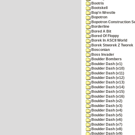
Bootris
Bootskell
Bop'n Wrestle
Bopotron
Bopotron Construction S
Borderline
Bored A Bit
Bored Of Floppy
Borek In ASCII World
Borek Stworek Z Tworek
Bosconian
Boss Invader
Boulder Bombers
Boulder Dash (v1)
Boulder Dash (v10)
Boulder Dash (v11)
Boulder Dash (v12)
Boulder Dash (v13)
Boulder Dash (v14)
Boulder Dash (v15)
Boulder Dash (v16)
Boulder Dash (v2)
Boulder Dash (v3)
Boulder Dash (v4)
Boulder Dash (v5)
Boulder Dash (v6)
Boulder Dash (v7)
Boulder Dash (v8)
Boulder Dash (v9)