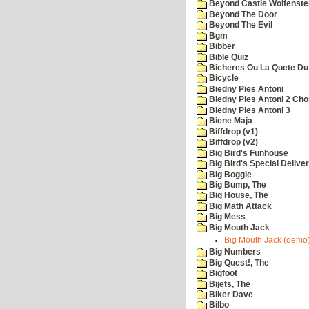
Beyond Castle Wolfenste
Beyond The Door
Beyond The Evil
Bgm
Bibber
Bible Quiz
Bicheres Ou La Quete Du
Bicycle
Biedny Pies Antoni
Biedny Pies Antoni 2 Cho
Biedny Pies Antoni 3
Biene Maja
Biffdrop (v1)
Biffdrop (v2)
Big Bird's Funhouse
Big Bird's Special Delive
Big Boggle
Big Bump, The
Big House, The
Big Math Attack
Big Mess
Big Mouth Jack
Big Mouth Jack (demo
Big Numbers
Big Quest!, The
Bigfoot
Bijets, The
Biker Dave
Bilbo