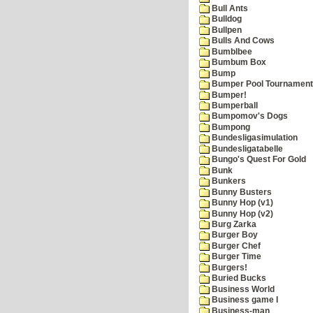
Bull Ants
Bulldog
Bullpen
Bulls And Cows
Bumblbee
Bumbum Box
Bump
Bumper Pool Tournament
Bumper!
Bumperball
Bumpomov's Dogs
Bumpong
Bundesligasimulation
Bundesligatabelle
Bungo's Quest For Gold
Bunk
Bunkers
Bunny Busters
Bunny Hop (v1)
Bunny Hop (v2)
Burg Zarka
Burger Boy
Burger Chef
Burger Time
Burgers!
Buried Bucks
Business World
Business game I
Business-man