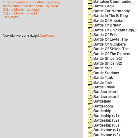
Battalion Commander
Organizowanie imprez Atari - dyskusja
Atari demoscene database - dyskusja
Battle Eagle
Colony Mobile - dyskusja
Battle For Normandy
Colony Mobile - projekt
Battle In The B Ring
Statystyki
Battle Of Antietam
Battle Of Britain
Battle Of Chickamauga, 
Battle Of Eris
Nowinki
tworzone dzięki
CuteNews
Battle Of Leyte, The
Battle Of Numbers
Battle Of Shiloh, The
Battle Of The Planets
Battle Ships (v1)
Battle Ships (v2)
Battle Star
Battle Stations
Battle Tank
Battle Trek
Battle Trivial
Battlecruiser I
Battlecruiser II
Battlefield
Battleroom
Battleship
Battleship (v1)
Battleship (v2)
Battleship (v3)
Battlezone (v1)
Battlezone (v2)