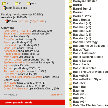
Barnyard Blaster
Y
Z
inne
Barrel
Całość 3074 MB
Barrel Jump!
Barrier
Katalog gier (konwencja TOSEC)
Barrier Battle
Aktualizacja: 2021-07-11
Base Hunter
Całość
,
md5
sha
(
7-Zip
,
TUGZip
)
Baseball (v1)
Baseball (v2)
Opisy gier
"Old Towers" (Atari ST)
opisał Misza (19)
Baseball (v3)
Submarine Commander
opisał Kaz (36)
Baseball (v4)
Frogs
opisał Xeen (0)
Baseball (v5)
Choplifter!
opisał Urborg (0)
Baseball Strategy
Joust
opisał Urborg (17)
Commando
opisał Urborg (35)
Basements Of Bellevue, 
Mario Bros
opisał Urborg (13)
Bases' War
Xenophobe
opisał Urborg (36)
Basic Arithmetic
Robbo Forever
opisał tbxx (16)
Kolony 2106
opisał tbxx (3)
Basic Building Blocks
Archon II: Adept
opisał Urborg/TDC (9)
Basic Burger
Spitfire Ace/Hellcat Ace
opisał Farscape (9)
Basic Facts
Wyspa
opisał Kaz (9)
Basic Helicopter
Archon
opisał Urborg/TDC (16)
The Last Starfighter
opisał TDC (30)
Basil The Great Mouse De
Dwie Wieże
opisał Muffy (19)
Basketball
Basil The Great Mouse Detective
opisał Charlie
Basketball Pro Style
Cherry (125)
Inny Świat
opisał Charlie Cherry (17)
Bat Pack
Inspektor
opisał Charlie Cherry (19)
Bat'n Ball
Grand Prix Simulator
opisał Charlie Cherry (16)
Batman
Bats (v1)
«« nowsze
starsze »»
Bats (v2)
Bats (v3)
Wewnętrzne/Internals
Bats The Electric Vampi