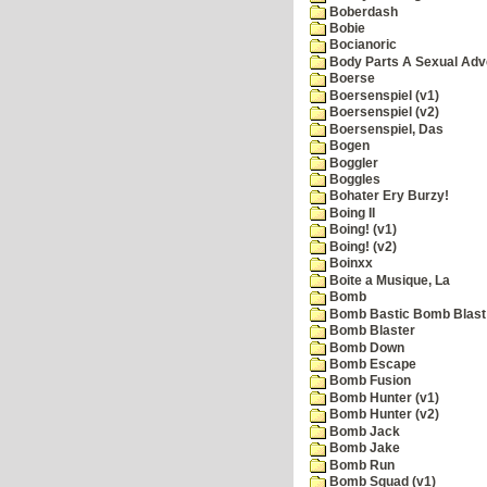
Boberdash
Bobie
Bocianoric
Body Parts A Sexual Adv
Boerse
Boersenspiel (v1)
Boersenspiel (v2)
Boersenspiel, Das
Bogen
Boggler
Boggles
Bohater Ery Burzy!
Boing II
Boing! (v1)
Boing! (v2)
Boinxx
Boite a Musique, La
Bomb
Bomb Bastic Bomb Blast 
Bomb Blaster
Bomb Down
Bomb Escape
Bomb Fusion
Bomb Hunter (v1)
Bomb Hunter (v2)
Bomb Jack
Bomb Jake
Bomb Run
Bomb Squad (v1)