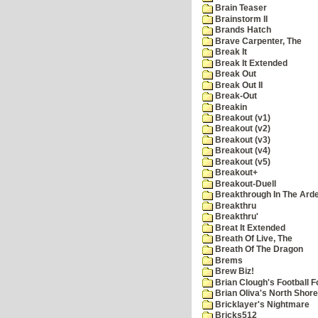
Brain Teaser
Brainstorm II
Brands Hatch
Brave Carpenter, The
Break It
Break It Extended
Break Out
Break Out II
Break-Out
Breakin
Breakout (v1)
Breakout (v2)
Breakout (v3)
Breakout (v4)
Breakout (v5)
Breakout+
Breakout-Duell
Breakthrough In The Ard
Breakthru
Breakthru'
Breat It Extended
Breath Of Live, The
Breath Of The Dragon
Brems
Brew Biz!
Brian Clough's Football F
Brian Oliva's North Shore
Bricklayer's Nightmare
Bricks512