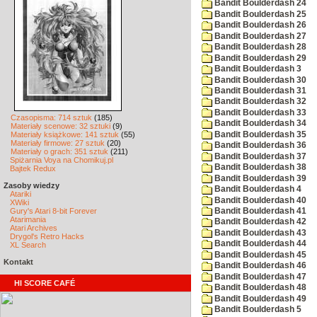
Bandit Boulderdash 24
Bandit Boulderdash 25
Bandit Boulderdash 26
Bandit Boulderdash 27
Bandit Boulderdash 28
Bandit Boulderdash 29
Bandit Boulderdash 3
Bandit Boulderdash 30
Bandit Boulderdash 31
Bandit Boulderdash 32
Bandit Boulderdash 33
Czasopisma: 714 sztuk
(185)
Bandit Boulderdash 34
Materiały scenowe: 32 sztuki
(9)
Bandit Boulderdash 35
Materiały książkowe: 141 sztuk
(55)
Materiały firmowe: 27 sztuk
(20)
Bandit Boulderdash 36
Materiały o grach: 351 sztuk
(211)
Bandit Boulderdash 37
Spiżarnia Voya na Chomikuj.pl
Bandit Boulderdash 38
Bajtek Redux
Bandit Boulderdash 39
Zasoby wiedzy
Bandit Boulderdash 4
Atariki
Bandit Boulderdash 40
XWiki
Gury's Atari 8-bit Forever
Bandit Boulderdash 41
Atarimania
Bandit Boulderdash 42
Atari Archives
Bandit Boulderdash 43
Drygol's Retro Hacks
Bandit Boulderdash 44
XL Search
Bandit Boulderdash 45
Kontakt
Bandit Boulderdash 46
Bandit Boulderdash 47
HI SCORE CAFÉ
Bandit Boulderdash 48
Bandit Boulderdash 49
Bandit Boulderdash 5