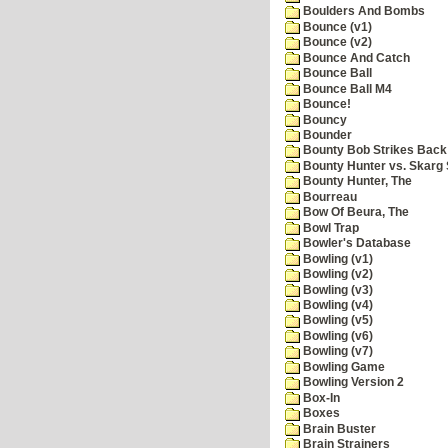
Boulders And Bombs
Bounce (v1)
Bounce (v2)
Bounce And Catch
Bounce Ball
Bounce Ball M4
Bounce!
Bouncy
Bounder
Bounty Bob Strikes Back
Bounty Hunter vs. Skarg S
Bounty Hunter, The
Bourreau
Bow Of Beura, The
Bowl Trap
Bowler's Database
Bowling (v1)
Bowling (v2)
Bowling (v3)
Bowling (v4)
Bowling (v5)
Bowling (v6)
Bowling (v7)
Bowling Game
Bowling Version 2
Box-In
Boxes
Brain Buster
Brain Strainers