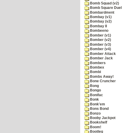
Bomb Squad (v2)
Bomb Square Duel
Bombardment
Bombay (v1)
Bombay (v2)
Bombay II
Bombeeno
Bomber (v1)
Bomber (v2)
Bomber (v3)
Bomber (v4)
Bomber Attack
Bomber Jack
Bombers
Bombex
Bombi
Bombs Away!
Bone Cruncher
Bong
Bongo
Bonifac
Bonk
Bonk'em
Bons Bond
Bonzo
Booby Jackpot
Bookshelf
Boom!
Bootleg