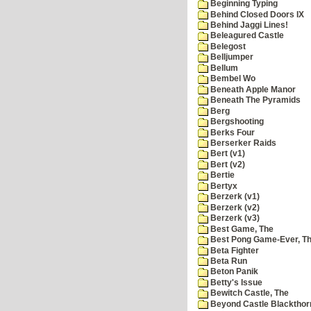
Beginning Typing
Behind Closed Doors IX
Behind Jaggi Lines!
Beleagured Castle
Belegost
Belljumper
Bellum
Bembel Wo
Beneath Apple Manor
Beneath The Pyramids
Berg
Bergshooting
Berks Four
Berserker Raids
Bert (v1)
Bert (v2)
Bertie
Bertyx
Berzerk (v1)
Berzerk (v2)
Berzerk (v3)
Best Game, The
Best Pong Game-Ever, T
Beta Fighter
Beta Run
Beton Panik
Betty's Issue
Bewitch Castle, The
Beyond Castle Blackthor