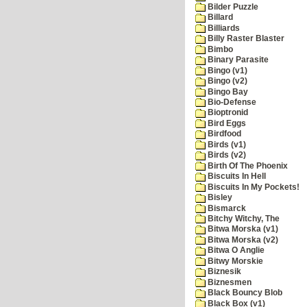
Bilder Puzzle
Billard
Billiards
Billy Raster Blaster
Bimbo
Binary Parasite
Bingo (v1)
Bingo (v2)
Bingo Bay
Bio-Defense
Bioptronid
Bird Eggs
Birdfood
Birds (v1)
Birds (v2)
Birth Of The Phoenix
Biscuits In Hell
Biscuits In My Pockets!
Bisley
Bismarck
Bitchy Witchy, The
Bitwa Morska (v1)
Bitwa Morska (v2)
Bitwa O Anglie
Bitwy Morskie
Biznesik
Biznesmen
Black Bouncy Blob
Black Box (v1)