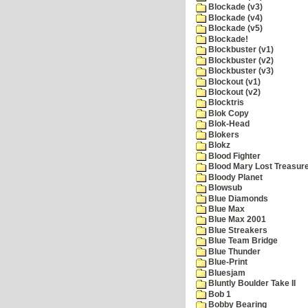
Blockade (v3)
Blockade (v4)
Blockade (v5)
Blockade!
Blockbuster (v1)
Blockbuster (v2)
Blockbuster (v3)
Blockout (v1)
Blockout (v2)
Blocktris
Blok Copy
Blok-Head
Blokers
Blokz
Blood Fighter
Blood Mary Lost Treasur
Bloody Planet
Blowsub
Blue Diamonds
Blue Max
Blue Max 2001
Blue Streakers
Blue Team Bridge
Blue Thunder
Blue-Print
Bluesjam
Bluntly Boulder Take II
Bob 1
Bobby Bearing