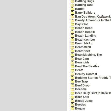
Battling Bugs
Battling Tank
Battlot
Batty Builders
Bau Des Atom-Kraftwerk
Bawdy Adventure In The 
Bay Pilot
Beach Head
Beach Head II
Beach Landing
Beachcomber
Beam Me Up
Beamatron
Beamrider
Bean Machine, The
Bear Jam
Beastoids
Beat The Beatles
Beata
Beauty Contest
Bedtime Stories Freddy Th
Bee Trap
Beef Drop
Beehive
Beer Belly Burt In Brew B
Beer Shot
Beetle Juice
Beetles
Beggar