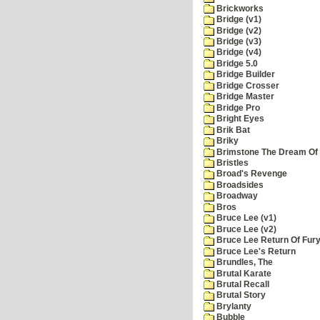
Brickworks
Bridge (v1)
Bridge (v2)
Bridge (v3)
Bridge (v4)
Bridge 5.0
Bridge Builder
Bridge Crosser
Bridge Master
Bridge Pro
Bright Eyes
Brik Bat
Briky
Brimstone The Dream Of
Bristles
Broad's Revenge
Broadsides
Broadway
Bros
Bruce Lee (v1)
Bruce Lee (v2)
Bruce Lee Return Of Fur
Bruce Lee's Return
Brundles, The
Brutal Karate
Brutal Recall
Brutal Story
Brylanty
Bubble