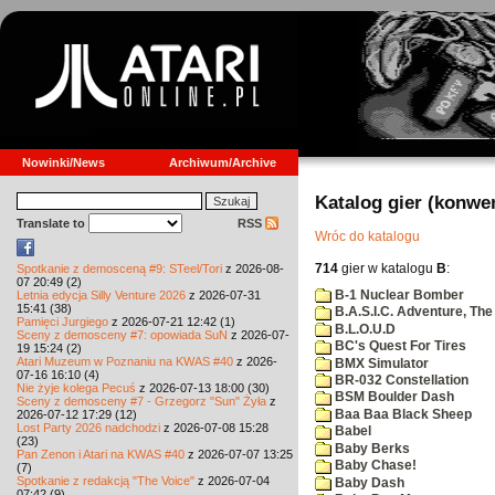
Nowinki/News
Archiwum/Archive
Katalog gier (konwe
Translate to
RSS
Wróc do katalogu
714
gier w katalogu
B
:
Spotkanie z demosceną #9: STeel/Tori
z 2026-08-
07 20:49 (2)
B-1 Nuclear Bomber
Letnia edycja Silly Venture 2026
z 2026-07-31
15:41 (38)
B.A.S.I.C. Adventure, The
Pamięci Jurgiego
z 2026-07-21 12:42 (1)
B.L.O.U.D
Sceny z demosceny #7: opowiada SuN
z 2026-07-
BC's Quest For Tires
19 15:24 (2)
Atari Muzeum w Poznaniu na KWAS #40
z 2026-
BMX Simulator
07-16 16:10 (4)
BR-032 Constellation
Nie żyje kolega Pecuś
z 2026-07-13 18:00 (30)
BSM Boulder Dash
Sceny z demosceny #7 - Grzegorz "Sun" Żyła
z
Baa Baa Black Sheep
2026-07-12 17:29 (12)
Lost Party 2026 nadchodzi
z 2026-07-08 15:28
Babel
(23)
Baby Berks
Pan Zenon i Atari na KWAS #40
z 2026-07-07 13:25
Baby Chase!
(7)
Spotkanie z redakcją "The Voice"
z 2026-07-04
Baby Dash
07:42 (9)