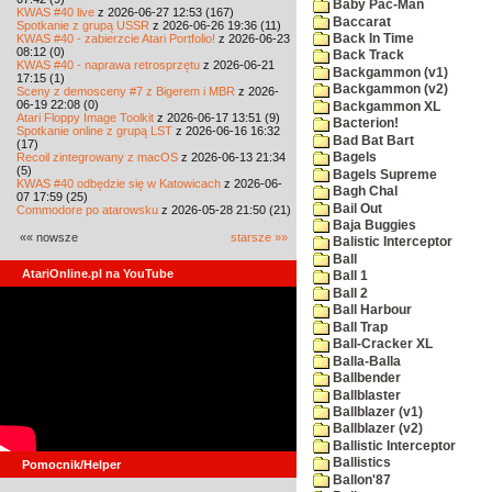
Baby Pac-Man
KWAS #40 live
z 2026-06-27 12:53 (167)
Baccarat
Spotkanie z grupą USSR
z 2026-06-26 19:36 (11)
KWAS #40 - zabierzcie Atari Portfolio!
z 2026-06-23
Back In Time
08:12 (0)
Back Track
KWAS #40 - naprawa retrosprzętu
z 2026-06-21
Backgammon (v1)
17:15 (1)
Backgammon (v2)
Sceny z demosceny #7 z Bigerem i MBR
z 2026-
06-19 22:08 (0)
Backgammon XL
Atari Floppy Image Toolkit
z 2026-06-17 13:51 (9)
Bacterion!
Spotkanie online z grupą LST
z 2026-06-16 16:32
Bad Bat Bart
(17)
Recoil zintegrowany z macOS
z 2026-06-13 21:34
Bagels
(5)
Bagels Supreme
KWAS #40 odbędzie się w Katowicach
z 2026-06-
Bagh Chal
07 17:59 (25)
Bail Out
Commodore po atarowsku
z 2026-05-28 21:50 (21)
Baja Buggies
«« nowsze
starsze »»
Balistic Interceptor
Ball
AtariOnline.pl na YouTube
Ball 1
Ball 2
Ball Harbour
Ball Trap
Ball-Cracker XL
Balla-Balla
Ballbender
Ballblaster
Ballblazer (v1)
Ballblazer (v2)
Ballistic Interceptor
Ballistics
Pomocnik/Helper
Ballon'87