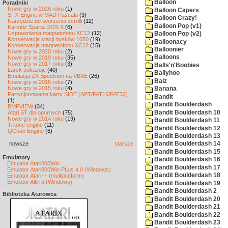
Balloon
Poradniki
Nowe gry w 2026 roku
(1)
Balloon Capers
SFX-Engine w MAD Pascalu
(3)
Balloon Crazy!
Narzędzie do tworzenia scrolli
(12)
Balloon Pop (v1)
Kartridż Sparta DOS X
(6)
Usprawnienia magnetofonu XC12
(12)
Balloon Pop (v2)
Konserwacja stacji dysków 1050
(19)
Balloonacy
Konserwacja magnetofonu XC12
(15)
Balloonier
Nowe gry w 2020 roku
(2)
Balloons
Nowe gry w 2019 roku
(35)
Nowe gry w 2017 roku
(3)
Balls'n'Boobies
Larek pokazuje
(40)
Ballyhoo
Emulacja ZX Spectrum na VBXE
(26)
Balz
Nowe gry w 2016 roku
(7)
Nowe gry w 2015 roku
(4)
Banana
Partycjonowanie karty SIDE (APT/FAT16/FAT32)
Bandit
(1)
Bandit Boulderdash
BMPVIEW
(34)
Bandit Boulderdash 10
Atari ST dla opornych
(75)
Nowe gry w 2014 roku
(19)
Bandit Boulderdash 11
Tritone engine
(11)
Bandit Boulderdash 12
QChan Engine
(6)
Bandit Boulderdash 13
nowsze
starsze
Bandit Boulderdash 14
Bandit Boulderdash 15
Emulatory
Bandit Boulderdash 16
Emulator Atari800Win
Bandit Boulderdash 17
Emulator Atari800Win PLus 4.0 (Windows)
Bandit Boulderdash 18
Emulator Atari++ (multiplatform)
Emulator Altirra (Windows)
Bandit Boulderdash 19
Bandit Boulderdash 2
Biblioteka Atarowca
Bandit Boulderdash 20
Bandit Boulderdash 21
Bandit Boulderdash 22
Bandit Boulderdash 23