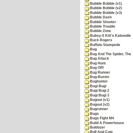
Bubble Bobble (v1)
Bubble Bobble (v2)
Bubble Bobble (v3)
Bubble Dash
Bubble Shooter
Bubble Trouble
Bubble Zone
Bubsy-0 Kitt'n Kaboodle
Buck Rogers
Buffalo Stampede
Bug
Bug And The Spider, The
Bug Attack
Bug Hunt
Bug Off!
Bug Runner
Bug-Buster
Bughunter
Bugi Bugi
Bugi Bugi 2
Bugi Bugi 3
Bugout (v1)
Bugout (v2)
Bugrunner
Bugs
Bugs Fight M4
Build A Powerhouse
Buldozer
Bull And Cow