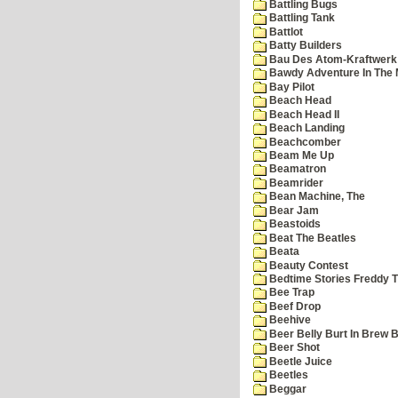
Battling Bugs
Battling Tank
Battlot
Batty Builders
Bau Des Atom-Kraftwerk
Bawdy Adventure In The 
Bay Pilot
Beach Head
Beach Head II
Beach Landing
Beachcomber
Beam Me Up
Beamatron
Beamrider
Bean Machine, The
Bear Jam
Beastoids
Beat The Beatles
Beata
Beauty Contest
Bedtime Stories Freddy Th
Bee Trap
Beef Drop
Beehive
Beer Belly Burt In Brew B
Beer Shot
Beetle Juice
Beetles
Beggar