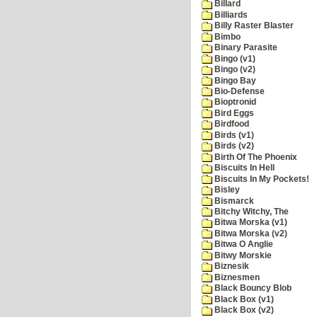
Billard
Billiards
Billy Raster Blaster
Bimbo
Binary Parasite
Bingo (v1)
Bingo (v2)
Bingo Bay
Bio-Defense
Bioptronid
Bird Eggs
Birdfood
Birds (v1)
Birds (v2)
Birth Of The Phoenix
Biscuits In Hell
Biscuits In My Pockets!
Bisley
Bismarck
Bitchy Witchy, The
Bitwa Morska (v1)
Bitwa Morska (v2)
Bitwa O Anglie
Bitwy Morskie
Biznesik
Biznesmen
Black Bouncy Blob
Black Box (v1)
Black Box (v2)