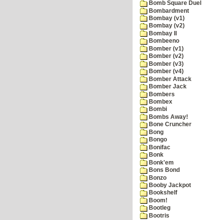
Bomb Square Duel
Bombardment
Bombay (v1)
Bombay (v2)
Bombay II
Bombeeno
Bomber (v1)
Bomber (v2)
Bomber (v3)
Bomber (v4)
Bomber Attack
Bomber Jack
Bombers
Bombex
Bombi
Bombs Away!
Bone Cruncher
Bong
Bongo
Bonifac
Bonk
Bonk'em
Bons Bond
Bonzo
Booby Jackpot
Bookshelf
Boom!
Bootleg
Bootris