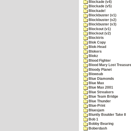
Blockade (v4)
Blockade (v5)
Blockade!
Blockbuster (v1)
Blockbuster (v2)
Blockbuster (v3)
Blockout (v1)
Blockout (v2)
Blocktris
Blok Copy
Blok-Head
Blokers
Blokz
Blood Fighter
Blood Mary Lost Treasur
Bloody Planet
Blowsub
Blue Diamonds
Blue Max
Blue Max 2001
Blue Streakers
Blue Team Bridge
Blue Thunder
Blue-Print
Bluesjam
Bluntly Boulder Take II
Bob 1
Bobby Bearing
Boberdash