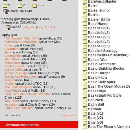
Barnyard Blaster
Y
Z
inne
Barrel
Barrel Jump!
Całość 3074 MB
Barrier
Katalog gier (konwencja TOSEC)
Barrier Battle
Aktualizacja: 2021-07-11
Base Hunter
Całość
,
md5
sha
(
7-Zip
,
TUGZip
)
Baseball (v1)
Baseball (v2)
Opisy gier
Baseball (v3)
"Old Towers" (Atari ST)
opisał Misza (19)
Baseball (v4)
Submarine Commander
opisał Kaz (36)
Frogs
opisał Xeen (0)
Baseball (v5)
Choplifter!
opisał Urborg (0)
Baseball Strategy
Joust
opisał Urborg (17)
Basements Of Bellevue, 
Commando
opisał Urborg (35)
Mario Bros
opisał Urborg (13)
Bases' War
Xenophobe
opisał Urborg (36)
Basic Arithmetic
Robbo Forever
opisał tbxx (16)
Basic Building Blocks
Kolony 2106
opisał tbxx (3)
Basic Burger
Archon II: Adept
opisał Urborg/TDC (9)
Spitfire Ace/Hellcat Ace
opisał Farscape (9)
Basic Facts
Wyspa
opisał Kaz (9)
Basic Helicopter
Archon
opisał Urborg/TDC (16)
Basil The Great Mouse De
The Last Starfighter
opisał TDC (30)
Dwie Wieże
opisał Muffy (19)
Basketball
Basil The Great Mouse Detective
opisał Charlie
Basketball Pro Style
Cherry (125)
Bat Pack
Inny Świat
opisał Charlie Cherry (17)
Inspektor
opisał Charlie Cherry (19)
Bat'n Ball
Grand Prix Simulator
opisał Charlie Cherry (16)
Batman
Bats (v1)
«« nowsze
starsze »»
Bats (v2)
Bats (v3)
Wewnętrzne/Internals
Bats The Electric Vampi