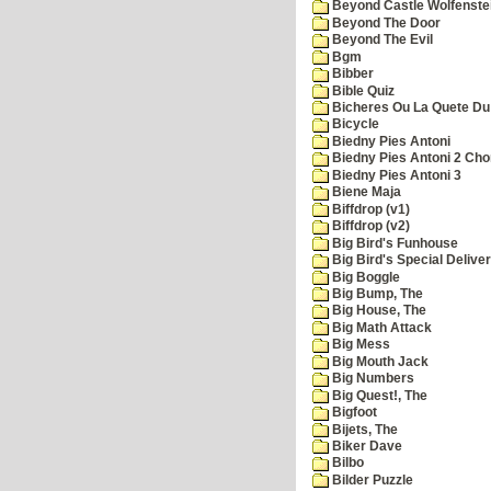
Beyond Castle Wolfenste
Beyond The Door
Beyond The Evil
Bgm
Bibber
Bible Quiz
Bicheres Ou La Quete Du
Bicycle
Biedny Pies Antoni
Biedny Pies Antoni 2 Cho
Biedny Pies Antoni 3
Biene Maja
Biffdrop (v1)
Biffdrop (v2)
Big Bird's Funhouse
Big Bird's Special Delive
Big Boggle
Big Bump, The
Big House, The
Big Math Attack
Big Mess
Big Mouth Jack
Big Numbers
Big Quest!, The
Bigfoot
Bijets, The
Biker Dave
Bilbo
Bilder Puzzle