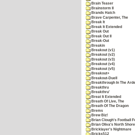
Brain Teaser
Brainstorm II
Brands Hatch
Brave Carpenter, The
Break It
Break It Extended
Break Out
Break Out II
Break-Out
Breakin
Breakout (v1)
Breakout (v2)
Breakout (v3)
Breakout (v4)
Breakout (v5)
Breakout+
Breakout-Duell
Breakthrough In The Ard
Breakthru
Breakthru'
Breat It Extended
Breath Of Live, The
Breath Of The Dragon
Brems
Brew Biz!
Brian Clough's Football F
Brian Oliva's North Shore
Bricklayer's Nightmare
Bricks512