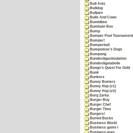
Bull Ants
Bulldog
Bullpen
Bulls And Cows
Bumblbee
Bumbum Box
Bump
Bumper Pool Tournament
Bumper!
Bumperball
Bumpomov's Dogs
Bumpong
Bundesligasimulation
Bundesligatabelle
Bungo's Quest For Gold
Bunk
Bunkers
Bunny Busters
Bunny Hop (v1)
Bunny Hop (v2)
Burg Zarka
Burger Boy
Burger Chef
Burger Time
Burgers!
Buried Bucks
Business World
Business game I
Business-man