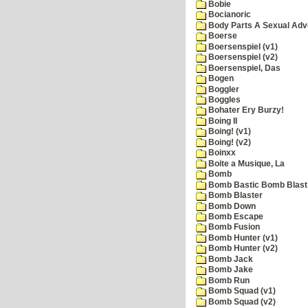
Bobie
Bocianoric
Body Parts A Sexual Adv
Boerse
Boersenspiel (v1)
Boersenspiel (v2)
Boersenspiel, Das
Bogen
Boggler
Boggles
Bohater Ery Burzy!
Boing II
Boing! (v1)
Boing! (v2)
Boinxx
Boite a Musique, La
Bomb
Bomb Bastic Bomb Blast 
Bomb Blaster
Bomb Down
Bomb Escape
Bomb Fusion
Bomb Hunter (v1)
Bomb Hunter (v2)
Bomb Jack
Bomb Jake
Bomb Run
Bomb Squad (v1)
Bomb Squad (v2)