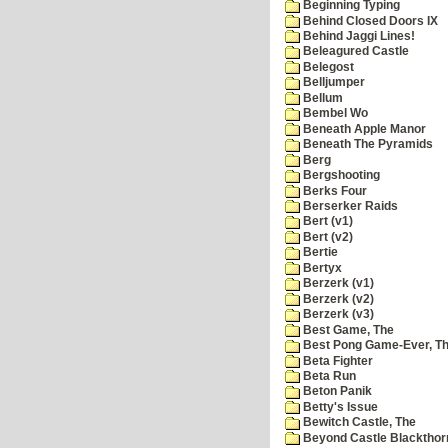
Beginning Typing
Behind Closed Doors IX
Behind Jaggi Lines!
Beleagured Castle
Belegost
Belljumper
Bellum
Bembel Wo
Beneath Apple Manor
Beneath The Pyramids
Berg
Bergshooting
Berks Four
Berserker Raids
Bert (v1)
Bert (v2)
Bertie
Bertyx
Berzerk (v1)
Berzerk (v2)
Berzerk (v3)
Best Game, The
Best Pong Game-Ever, T
Beta Fighter
Beta Run
Beton Panik
Betty's Issue
Bewitch Castle, The
Beyond Castle Blackthor