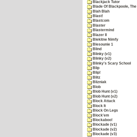
Blackjack Tutor
Blade Of Blackpoole, The
Blah Blah
Blast!
Blastcom
Blaster
Blastermind
Blazer II
Blekitne Nimfy
Blesounie 1
Blind
Blinky (v1)
Blinky (v2)
Blinky's Scary School
Blip
Blip!
Blitz
Blizniak
Blob
Blob Hunt (v1)
Blob Hunt (v2)
Block Attack
Block It
Block On Legs
Block'em
Blockaboo!
Blockade (v1)
Blockade (v2)
Blockade (v3)