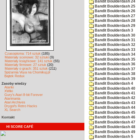
Bandit Boulderdash 24
Bandit Boulderdash 25
Bandit Boulderdash 26
Bandit Boulderdash 27
Bandit Boulderdash 28
Bandit Boulderdash 29
Bandit Boulderdash 3
Bandit Boulderdash 30
Bandit Boulderdash 31
Bandit Boulderdash 32
Bandit Boulderdash 33
Czasopisma: 714 sztuk
(185)
Bandit Boulderdash 34
Materiały scenowe: 32 sztuki
(9)
Bandit Boulderdash 35
Materiały książkowe: 141 sztuk
(55)
Bandit Boulderdash 36
Materiały firmowe: 27 sztuk
(20)
Materiały o grach: 351 sztuk
(211)
Bandit Boulderdash 37
Spiżarnia Voya na Chomikuj.pl
Bandit Boulderdash 38
Bajtek Redux
Bandit Boulderdash 39
Zasoby wiedzy
Bandit Boulderdash 4
Atariki
Bandit Boulderdash 40
XWiki
Bandit Boulderdash 41
Gury's Atari 8-bit Forever
Bandit Boulderdash 42
Atarimania
Atari Archives
Bandit Boulderdash 43
Drygol's Retro Hacks
Bandit Boulderdash 44
XL Search
Bandit Boulderdash 45
Kontakt
Bandit Boulderdash 46
Bandit Boulderdash 47
HI SCORE CAFÉ
Bandit Boulderdash 48
Bandit Boulderdash 49
Bandit Boulderdash 5