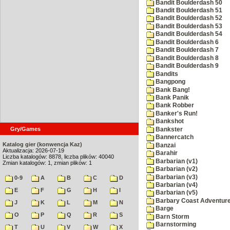
Bandit Boulderdash 50
Bandit Boulderdash 51
Bandit Boulderdash 52
Bandit Boulderdash 53
Bandit Boulderdash 54
Bandit Boulderdash 6
Bandit Boulderdash 7
Bandit Boulderdash 8
Bandit Boulderdash 9
Bandits
Bangpong
Bank Bang!
Bank Panik
Bank Robber
Banker's Run!
Bankshot
Gry/Games
Bankster
Bannercatch
Katalog gier (konwencja Kaz)
Banzai
Aktualizacja: 2026-07-19
Barahir
Liczba katalogów: 8878, liczba plików: 40040
Barbarian (v1)
Zmian katalogów: 1, zmian plików: 1
Barbarian (v2)
Barbarian (v3)
0-9
A
B
C
D
Barbarian (v4)
E
F
G
H
I
Barbarian (v5)
Barbary Coast Adventur
J
K
L
M
N
Barge
O
P
Q
R
S
Barn Storm
Barnstorming
T
U
V
W
X