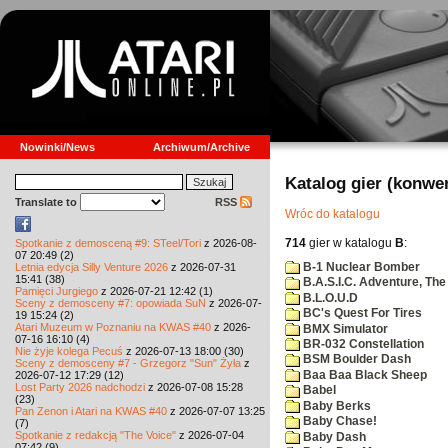
Nowinki/News
Archiwum/Archive
Katalog gier (konwe
Translate to
RSS
Wróc do katalogu
714
gier w katalogu
B
:
Spotkanie z demosceną #9: STeel/Tori
z 2026-08-
07 20:49 (2)
B-1 Nuclear Bomber
Letnia edycja Silly Venture 2026
z 2026-07-31
15:41 (38)
B.A.S.I.C. Adventure, The
Pamięci Jurgiego
z 2026-07-21 12:42 (1)
B.L.O.U.D
Sceny z demosceny #7: opowiada SuN
z 2026-07-
BC's Quest For Tires
19 15:24 (2)
Atari Muzeum w Poznaniu na KWAS #40
z 2026-
BMX Simulator
07-16 16:10 (4)
BR-032 Constellation
Nie żyje kolega Pecuś
z 2026-07-13 18:00 (30)
BSM Boulder Dash
Sceny z demosceny #7 - Grzegorz "Sun" Żyła
z
Baa Baa Black Sheep
2026-07-12 17:29 (12)
Lost Party 2026 nadchodzi
z 2026-07-08 15:28
Babel
(23)
Baby Berks
Pan Zenon i Atari na KWAS #40
z 2026-07-07 13:25
Baby Chase!
(7)
Spotkanie z redakcją "The Voice"
z 2026-07-04
Baby Dash
07:42 (9)