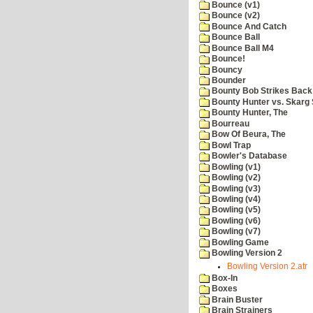
Bounce (v1)
Bounce (v2)
Bounce And Catch
Bounce Ball
Bounce Ball M4
Bounce!
Bouncy
Bounder
Bounty Bob Strikes Back
Bounty Hunter vs. Skarg S
Bounty Hunter, The
Bourreau
Bow Of Beura, The
Bowl Trap
Bowler's Database
Bowling (v1)
Bowling (v2)
Bowling (v3)
Bowling (v4)
Bowling (v5)
Bowling (v6)
Bowling (v7)
Bowling Game
Bowling Version 2
Bowling Version 2.atr
Box-In
Boxes
Brain Buster
Brain Strainers