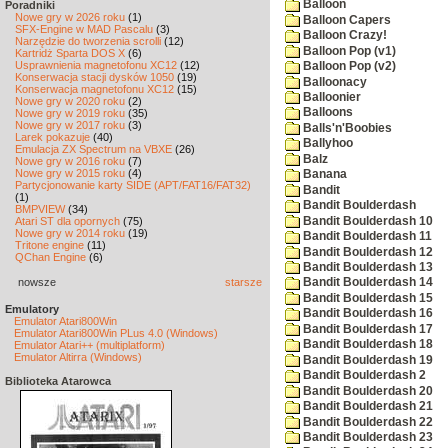
Balloon
Poradniki
Nowe gry w 2026 roku
(1)
Balloon Capers
SFX-Engine w MAD Pascalu
(3)
Balloon Crazy!
Narzędzie do tworzenia scrolli
(12)
Balloon Pop (v1)
Kartridż Sparta DOS X
(6)
Usprawnienia magnetofonu XC12
(12)
Balloon Pop (v2)
Konserwacja stacji dysków 1050
(19)
Balloonacy
Konserwacja magnetofonu XC12
(15)
Balloonier
Nowe gry w 2020 roku
(2)
Balloons
Nowe gry w 2019 roku
(35)
Nowe gry w 2017 roku
(3)
Balls'n'Boobies
Larek pokazuje
(40)
Ballyhoo
Emulacja ZX Spectrum na VBXE
(26)
Balz
Nowe gry w 2016 roku
(7)
Nowe gry w 2015 roku
(4)
Banana
Partycjonowanie karty SIDE (APT/FAT16/FAT32)
Bandit
(1)
Bandit Boulderdash
BMPVIEW
(34)
Bandit Boulderdash 10
Atari ST dla opornych
(75)
Nowe gry w 2014 roku
(19)
Bandit Boulderdash 11
Tritone engine
(11)
Bandit Boulderdash 12
QChan Engine
(6)
Bandit Boulderdash 13
nowsze
starsze
Bandit Boulderdash 14
Bandit Boulderdash 15
Emulatory
Bandit Boulderdash 16
Emulator Atari800Win
Bandit Boulderdash 17
Emulator Atari800Win PLus 4.0 (Windows)
Bandit Boulderdash 18
Emulator Atari++ (multiplatform)
Emulator Altirra (Windows)
Bandit Boulderdash 19
Bandit Boulderdash 2
Biblioteka Atarowca
Bandit Boulderdash 20
Bandit Boulderdash 21
Bandit Boulderdash 22
Bandit Boulderdash 23