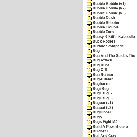
Bubble Bobble (v1)
Bubble Bobble (v2)
Bubble Bobble (v3)
Bubble Dash
Bubble Shooter
Bubble Trouble
Bubble Zone
Bubsy-0 Kitt'n Kaboodle
Buck Rogers
Buffalo Stampede
Bug
Bug And The Spider, The
Bug Attack
Bug Hunt
Bug Off!
Bug Runner
Bug-Buster
Bughunter
Bugi Bugi
Bugi Bugi 2
Bugi Bugi 3
Bugout (v1)
Bugout (v2)
Bugrunner
Bugs
Bugs Fight M4
Build A Powerhouse
Buldozer
Bull And Cow