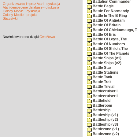
Battalion Commander
Organizowanie imprez Atari - dyskusja
Battle Eagle
Atari demoscene database - dyskusja
Battle For Normandy
Colony Mobile - dyskusja
Colony Mobile - projekt
Battle In The B Ring
Statystyki
Battle Of Antietam
Battle Of Britain
Battle Of Chickamauga, 
Battle Of Eris
Nowinki
tworzone dzięki
CuteNews
Battle Of Leyte, The
Battle Of Numbers
Battle Of Shiloh, The
Battle Of The Planets
Battle Ships (v1)
Battle Ships (v2)
Battle Star
Battle Stations
Battle Tank
Battle Trek
Battle Trivial
Battlecruiser I
Battlecruiser II
Battlefield
Battleroom
Battleship
Battleship (v1)
Battleship (v2)
Battleship (v3)
Battlezone (v1)
Battlezone (v2)