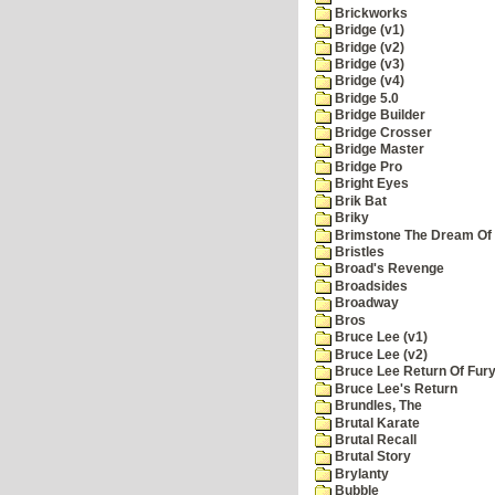
Brickworks
Bridge (v1)
Bridge (v2)
Bridge (v3)
Bridge (v4)
Bridge 5.0
Bridge Builder
Bridge Crosser
Bridge Master
Bridge Pro
Bright Eyes
Brik Bat
Briky
Brimstone The Dream Of
Bristles
Broad's Revenge
Broadsides
Broadway
Bros
Bruce Lee (v1)
Bruce Lee (v2)
Bruce Lee Return Of Fur
Bruce Lee's Return
Brundles, The
Brutal Karate
Brutal Recall
Brutal Story
Brylanty
Bubble