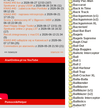
Baby Pac-Man
KWAS #40 live
z 2026-06-27 12:53 (167)
Baccarat
Spotkanie z grupą USSR
z 2026-06-26 19:36 (11)
KWAS #40 - zabierzcie Atari Portfolio!
z 2026-06-23
Back In Time
08:12 (0)
Back Track
KWAS #40 - naprawa retrosprzętu
z 2026-06-21
Backgammon (v1)
17:15 (1)
Backgammon (v2)
Sceny z demosceny #7 z Bigerem i MBR
z 2026-
06-19 22:08 (0)
Backgammon XL
Atari Floppy Image Toolkit
z 2026-06-17 13:51 (9)
Bacterion!
Spotkanie online z grupą LST
z 2026-06-16 16:32
Bad Bat Bart
(17)
Recoil zintegrowany z macOS
z 2026-06-13 21:34
Bagels
(5)
Bagels Supreme
KWAS #40 odbędzie się w Katowicach
z 2026-06-
Bagh Chal
07 17:59 (25)
Bail Out
Commodore po atarowsku
z 2026-05-28 21:50 (21)
Baja Buggies
«« nowsze
starsze »»
Balistic Interceptor
Ball
AtariOnline.pl na YouTube
Ball 1
Ball 2
Ball Harbour
Ball Trap
Ball-Cracker XL
Balla-Balla
Ballbender
Ballblaster
Ballblazer (v1)
Ballblazer (v2)
Ballistic Interceptor
Ballistics
Pomocnik/Helper
Ballon'87