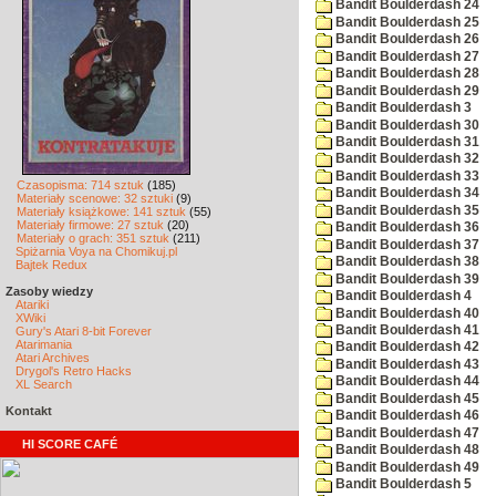
Bandit Boulderdash 24
Bandit Boulderdash 25
Bandit Boulderdash 26
Bandit Boulderdash 27
Bandit Boulderdash 28
Bandit Boulderdash 29
Bandit Boulderdash 3
Bandit Boulderdash 30
Bandit Boulderdash 31
Bandit Boulderdash 32
Bandit Boulderdash 33
Czasopisma: 714 sztuk
(185)
Bandit Boulderdash 34
Materiały scenowe: 32 sztuki
(9)
Bandit Boulderdash 35
Materiały książkowe: 141 sztuk
(55)
Materiały firmowe: 27 sztuk
(20)
Bandit Boulderdash 36
Materiały o grach: 351 sztuk
(211)
Bandit Boulderdash 37
Spiżarnia Voya na Chomikuj.pl
Bandit Boulderdash 38
Bajtek Redux
Bandit Boulderdash 39
Zasoby wiedzy
Bandit Boulderdash 4
Atariki
Bandit Boulderdash 40
XWiki
Bandit Boulderdash 41
Gury's Atari 8-bit Forever
Atarimania
Bandit Boulderdash 42
Atari Archives
Bandit Boulderdash 43
Drygol's Retro Hacks
Bandit Boulderdash 44
XL Search
Bandit Boulderdash 45
Kontakt
Bandit Boulderdash 46
Bandit Boulderdash 47
HI SCORE CAFÉ
Bandit Boulderdash 48
Bandit Boulderdash 49
Bandit Boulderdash 5