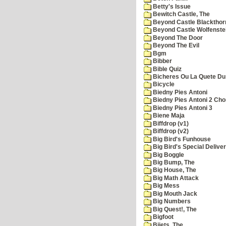
Betty's Issue
Bewitch Castle, The
Beyond Castle Blackthor
Beyond Castle Wolfenste
Beyond The Door
Beyond The Evil
Bgm
Bibber
Bible Quiz
Bicheres Ou La Quete Du
Bicycle
Biedny Pies Antoni
Biedny Pies Antoni 2 Cho
Biedny Pies Antoni 3
Biene Maja
Biffdrop (v1)
Biffdrop (v2)
Big Bird's Funhouse
Big Bird's Special Delive
Big Boggle
Big Bump, The
Big House, The
Big Math Attack
Big Mess
Big Mouth Jack
Big Numbers
Big Quest!, The
Bigfoot
Bijets, The