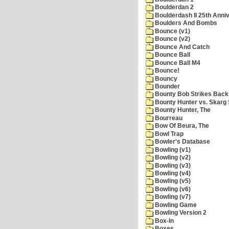
Boulderdan 2
Boulderdash II 25th Anni
Boulders And Bombs
Bounce (v1)
Bounce (v2)
Bounce And Catch
Bounce Ball
Bounce Ball M4
Bounce!
Bouncy
Bounder
Bounty Bob Strikes Back
Bounty Hunter vs. Skarg S
Bounty Hunter, The
Bourreau
Bow Of Beura, The
Bowl Trap
Bowler's Database
Bowling (v1)
Bowling (v2)
Bowling (v3)
Bowling (v4)
Bowling (v5)
Bowling (v6)
Bowling (v7)
Bowling Game
Bowling Version 2
Box-In
Boxes