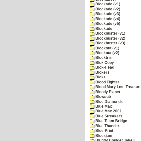
Blockade (v1)
Blockade (v2)
Blockade (v3)
Blockade (v4)
Blockade (v5)
Blockade!
Blockbuster (v1)
Blockbuster (v2)
Blockbuster (v3)
Blockout (v1)
Blockout (v2)
Blocktris
Blok Copy
Blok-Head
Blokers
Blokz
Blood Fighter
Blood Mary Lost Treasur
Bloody Planet
Blowsub
Blue Diamonds
Blue Max
Blue Max 2001
Blue Streakers
Blue Team Bridge
Blue Thunder
Blue-Print
Bluesjam
Bluntly Boulder Take II