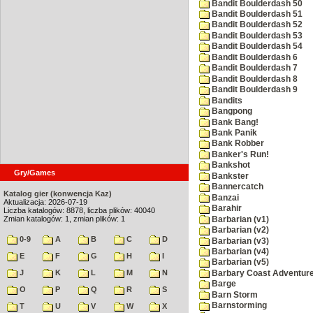
Bandit Boulderdash 50
Bandit Boulderdash 51
Bandit Boulderdash 52
Bandit Boulderdash 53
Bandit Boulderdash 54
Bandit Boulderdash 6
Bandit Boulderdash 7
Bandit Boulderdash 8
Bandit Boulderdash 9
Bandits
Bangpong
Bank Bang!
Bank Panik
Bank Robber
Banker's Run!
Bankshot
Gry/Games
Bankster
Bannercatch
Katalog gier (konwencja Kaz)
Banzai
Aktualizacja: 2026-07-19
Barahir
Liczba katalogów: 8878, liczba plików: 40040
Zmian katalogów: 1, zmian plików: 1
Barbarian (v1)
Barbarian (v2)
0-9
A
B
C
D
Barbarian (v3)
Barbarian (v4)
E
F
G
H
I
Barbarian (v5)
J
K
L
M
N
Barbary Coast Adventur
Barge
O
P
Q
R
S
Barn Storm
Barnstorming
T
U
V
W
X