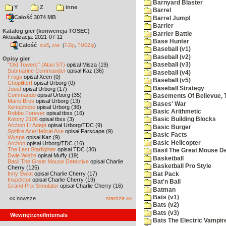
Barnyard Blaster
Y
Z
inne
Barrel
Całość 3074 MB
Barrel Jump!
Barrier
Katalog gier (konwencja TOSEC)
Barrier Battle
Aktualizacja: 2021-07-11
Base Hunter
Całość
,
md5
sha
(
7-Zip
,
TUGZip
)
Baseball (v1)
Baseball (v2)
Opisy gier
"Old Towers" (Atari ST)
opisał Misza (19)
Baseball (v3)
Submarine Commander
opisał Kaz (36)
Baseball (v4)
Frogs
opisał Xeen (0)
Baseball (v5)
Choplifter!
opisał Urborg (0)
Baseball Strategy
Joust
opisał Urborg (17)
Commando
opisał Urborg (35)
Basements Of Bellevue, 
Mario Bros
opisał Urborg (13)
Bases' War
Xenophobe
opisał Urborg (36)
Basic Arithmetic
Robbo Forever
opisał tbxx (16)
Kolony 2106
opisał tbxx (3)
Basic Building Blocks
Archon II: Adept
opisał Urborg/TDC (9)
Basic Burger
Spitfire Ace/Hellcat Ace
opisał Farscape (9)
Basic Facts
Wyspa
opisał Kaz (9)
Basic Helicopter
Archon
opisał Urborg/TDC (16)
The Last Starfighter
opisał TDC (30)
Basil The Great Mouse De
Dwie Wieże
opisał Muffy (19)
Basketball
Basil The Great Mouse Detective
opisał Charlie
Basketball Pro Style
Cherry (125)
Inny Świat
opisał Charlie Cherry (17)
Bat Pack
Inspektor
opisał Charlie Cherry (19)
Bat'n Ball
Grand Prix Simulator
opisał Charlie Cherry (16)
Batman
Bats (v1)
«« nowsze
starsze »»
Bats (v2)
Bats (v3)
Wewnętrzne/Internals
Bats The Electric Vampi