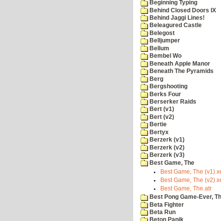
Beginning Typing
Behind Closed Doors IX
Behind Jaggi Lines!
Beleagured Castle
Belegost
Belljumper
Bellum
Bembel Wo
Beneath Apple Manor
Beneath The Pyramids
Berg
Bergshooting
Berks Four
Berserker Raids
Bert (v1)
Bert (v2)
Bertie
Bertyx
Berzerk (v1)
Berzerk (v2)
Berzerk (v3)
Best Game, The
Best Game, The (v1).x
Best Game, The (v2).x
Best Game, The.atr
Best Pong Game-Ever, T
Beta Fighter
Beta Run
Beton Panik