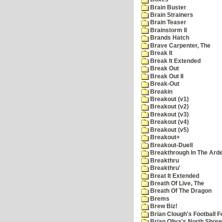
Brain Buster
Brain Strainers
Brain Teaser
Brainstorm II
Brands Hatch
Brave Carpenter, The
Break It
Break It Extended
Break Out
Break Out II
Break-Out
Breakin
Breakout (v1)
Breakout (v2)
Breakout (v3)
Breakout (v4)
Breakout (v5)
Breakout+
Breakout-Duell
Breakthrough In The Ard
Breakthru
Breakthru'
Breat It Extended
Breath Of Live, The
Breath Of The Dragon
Brems
Brew Biz!
Brian Clough's Football F
Brian Oliva's North Shore