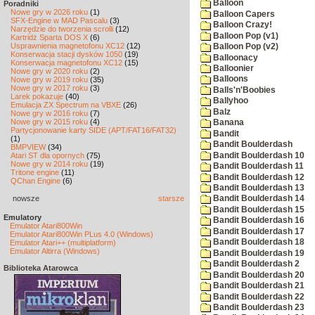
Balloon
Poradniki
Nowe gry w 2026 roku
(1)
Balloon Capers
SFX-Engine w MAD Pascalu
(3)
Balloon Crazy!
Narzędzie do tworzenia scrolli
(12)
Balloon Pop (v1)
Kartridż Sparta DOS X
(6)
Usprawnienia magnetofonu XC12
(12)
Balloon Pop (v2)
Konserwacja stacji dysków 1050
(19)
Balloonacy
Konserwacja magnetofonu XC12
(15)
Balloonier
Nowe gry w 2020 roku
(2)
Balloons
Nowe gry w 2019 roku
(35)
Nowe gry w 2017 roku
(3)
Balls'n'Boobies
Larek pokazuje
(40)
Ballyhoo
Emulacja ZX Spectrum na VBXE
(26)
Balz
Nowe gry w 2016 roku
(7)
Nowe gry w 2015 roku
(4)
Banana
Partycjonowanie karty SIDE (APT/FAT16/FAT32)
Bandit
(1)
Bandit Boulderdash
BMPVIEW
(34)
Bandit Boulderdash 10
Atari ST dla opornych
(75)
Nowe gry w 2014 roku
(19)
Bandit Boulderdash 11
Tritone engine
(11)
Bandit Boulderdash 12
QChan Engine
(6)
Bandit Boulderdash 13
nowsze
starsze
Bandit Boulderdash 14
Bandit Boulderdash 15
Emulatory
Bandit Boulderdash 16
Emulator Atari800Win
Bandit Boulderdash 17
Emulator Atari800Win PLus 4.0 (Windows)
Bandit Boulderdash 18
Emulator Atari++ (multiplatform)
Emulator Altirra (Windows)
Bandit Boulderdash 19
Bandit Boulderdash 2
Biblioteka Atarowca
Bandit Boulderdash 20
Bandit Boulderdash 21
Bandit Boulderdash 22
Bandit Boulderdash 23