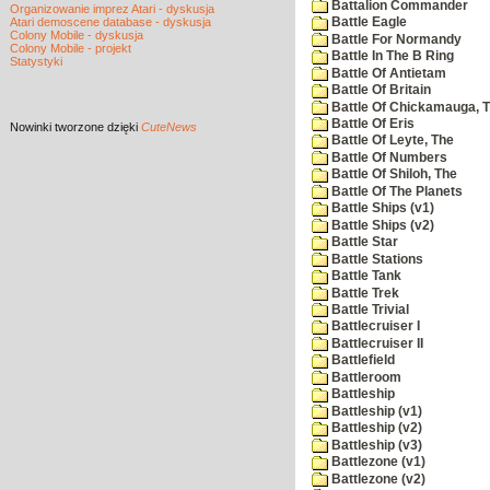
Battalion Commander
Organizowanie imprez Atari - dyskusja
Atari demoscene database - dyskusja
Battle Eagle
Colony Mobile - dyskusja
Battle For Normandy
Colony Mobile - projekt
Battle In The B Ring
Statystyki
Battle Of Antietam
Battle Of Britain
Battle Of Chickamauga, 
Battle Of Eris
Nowinki
tworzone dzięki
CuteNews
Battle Of Leyte, The
Battle Of Numbers
Battle Of Shiloh, The
Battle Of The Planets
Battle Ships (v1)
Battle Ships (v2)
Battle Star
Battle Stations
Battle Tank
Battle Trek
Battle Trivial
Battlecruiser I
Battlecruiser II
Battlefield
Battleroom
Battleship
Battleship (v1)
Battleship (v2)
Battleship (v3)
Battlezone (v1)
Battlezone (v2)