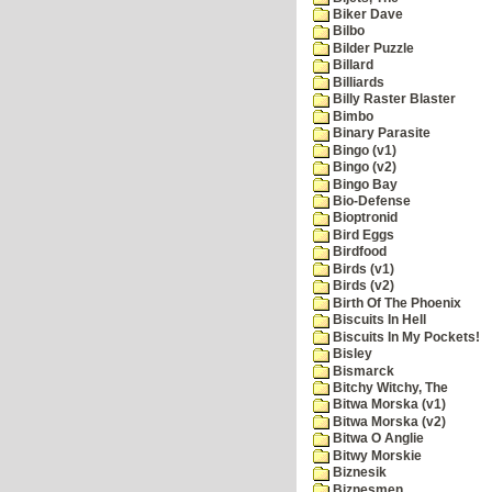
Biker Dave
Bilbo
Bilder Puzzle
Billard
Billiards
Billy Raster Blaster
Bimbo
Binary Parasite
Bingo (v1)
Bingo (v2)
Bingo Bay
Bio-Defense
Bioptronid
Bird Eggs
Birdfood
Birds (v1)
Birds (v2)
Birth Of The Phoenix
Biscuits In Hell
Biscuits In My Pockets!
Bisley
Bismarck
Bitchy Witchy, The
Bitwa Morska (v1)
Bitwa Morska (v2)
Bitwa O Anglie
Bitwy Morskie
Biznesik
Biznesmen