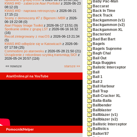
Baby Pac-Man
KWAS #40 - zabierzcie Atari Portfolio!
z 2026-06-23
Baccarat
08:12 (0)
KWAS #40 - naprawa retrosprzętu
z 2026-06-21
Back In Time
17:15 (1)
Back Track
Sceny z demosceny #7 z Bigerem i MBR
z 2026-
Backgammon (v1)
06-19 22:08 (0)
Backgammon (v2)
Atari Floppy Image Toolkit
z 2026-06-17 13:51 (9)
Spotkanie online z grupą LST
z 2026-06-16 16:32
Backgammon XL
(16)
Bacterion!
Recoil zintegrowany z macOS
z 2026-06-13 21:34
Bad Bat Bart
(5)
KWAS #40 odbędzie się w Katowicach
z 2026-06-
Bagels
07 17:59 (25)
Bagels Supreme
Commodore po atarowsku
z 2026-05-28 21:50 (21)
Bagh Chal
Urządzenie z rekordowo szybką transmisją SIO!
z
Bail Out
2026-05-24 20:57 (116)
Baja Buggies
«« nowsze
starsze »»
Balistic Interceptor
Ball
AtariOnline.pl na YouTube
Ball 1
Ball 2
Ball Harbour
Ball Trap
Ball-Cracker XL
Balla-Balla
Ballbender
Ballblaster
Ballblazer (v1)
Ballblazer (v2)
Ballistic Interceptor
Ballistics
Pomocnik/Helper
Ballon'87