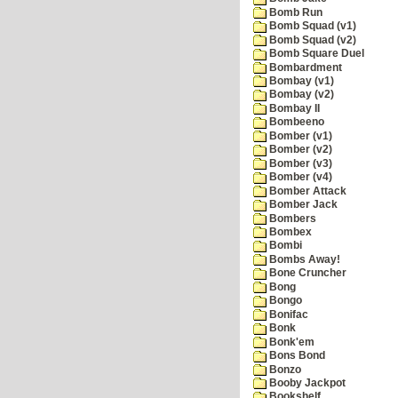
Bomb Run
Bomb Squad (v1)
Bomb Squad (v2)
Bomb Square Duel
Bombardment
Bombay (v1)
Bombay (v2)
Bombay II
Bombeeno
Bomber (v1)
Bomber (v2)
Bomber (v3)
Bomber (v4)
Bomber Attack
Bomber Jack
Bombers
Bombex
Bombi
Bombs Away!
Bone Cruncher
Bong
Bongo
Bonifac
Bonk
Bonk'em
Bons Bond
Bonzo
Booby Jackpot
Bookshelf