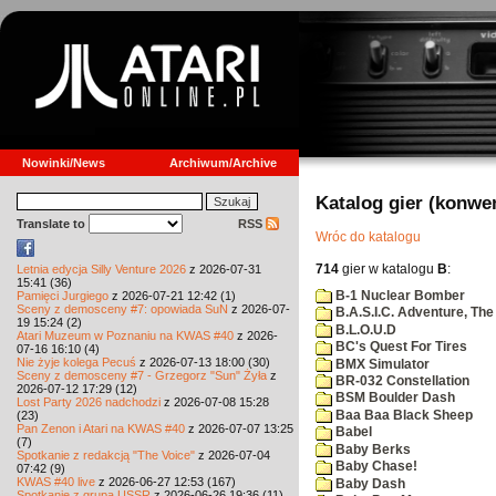
Nowinki/News
Archiwum/Archive
Katalog gier (konwe
Translate to
RSS
Wróc do katalogu
714
gier w katalogu
B
:
Letnia edycja Silly Venture 2026
z 2026-07-31
15:41 (36)
B-1 Nuclear Bomber
Pamięci Jurgiego
z 2026-07-21 12:42 (1)
Sceny z demosceny #7: opowiada SuN
z 2026-07-
B.A.S.I.C. Adventure, The
19 15:24 (2)
B.L.O.U.D
Atari Muzeum w Poznaniu na KWAS #40
z 2026-
BC's Quest For Tires
07-16 16:10 (4)
Nie żyje kolega Pecuś
z 2026-07-13 18:00 (30)
BMX Simulator
Sceny z demosceny #7 - Grzegorz "Sun" Żyła
z
BR-032 Constellation
2026-07-12 17:29 (12)
BSM Boulder Dash
Lost Party 2026 nadchodzi
z 2026-07-08 15:28
Baa Baa Black Sheep
(23)
Pan Zenon i Atari na KWAS #40
z 2026-07-07 13:25
Babel
(7)
Baby Berks
Spotkanie z redakcją "The Voice"
z 2026-07-04
Baby Chase!
07:42 (9)
KWAS #40 live
z 2026-06-27 12:53 (167)
Baby Dash
Spotkanie z grupą USSR
z 2026-06-26 19:36 (11)