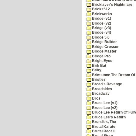
Bricklayer's Nightmare
Bricks512
Brickworks
Bridge (v1)
Bridge (v2)
Bridge (v3)
Bridge (v4)
Bridge 5.0
Bridge Builder
Bridge Crosser
Bridge Master
Bridge Pro
Bright Eyes
Brik Bat
Briky
Brimstone The Dream Of
Bristles
Broad's Revenge
Broadsides
Broadway
Bros
Bruce Lee (v1)
Bruce Lee (v2)
Bruce Lee Return Of Fur
Bruce Lee's Return
Brundles, The
Brutal Karate
Brutal Recall
Brutal Story