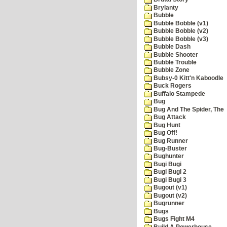
Brylanty
Bubble
Bubble Bobble (v1)
Bubble Bobble (v2)
Bubble Bobble (v3)
Bubble Dash
Bubble Shooter
Bubble Trouble
Bubble Zone
Bubsy-0 Kitt'n Kaboodle
Buck Rogers
Buffalo Stampede
Bug
Bug And The Spider, The
Bug Attack
Bug Hunt
Bug Off!
Bug Runner
Bug-Buster
Bughunter
Bugi Bugi
Bugi Bugi 2
Bugi Bugi 3
Bugout (v1)
Bugout (v2)
Bugrunner
Bugs
Bugs Fight M4
Build A Powerhouse