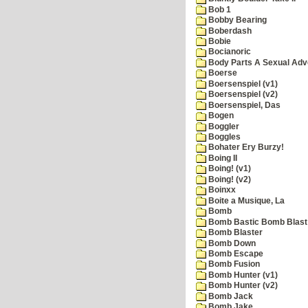
Bob 1
Bobby Bearing
Boberdash
Bobie
Bocianoric
Body Parts A Sexual Adv
Boerse
Boersenspiel (v1)
Boersenspiel (v2)
Boersenspiel, Das
Bogen
Boggler
Boggles
Bohater Ery Burzy!
Boing II
Boing! (v1)
Boing! (v2)
Boinxx
Boite a Musique, La
Bomb
Bomb Bastic Bomb Blast 
Bomb Blaster
Bomb Down
Bomb Escape
Bomb Fusion
Bomb Hunter (v1)
Bomb Hunter (v2)
Bomb Jack
Bomb Jake