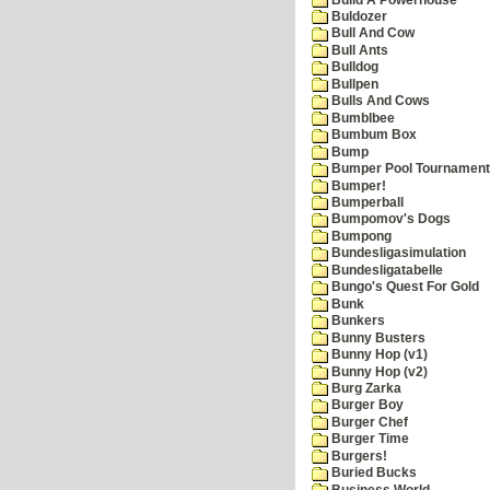
Buldozer
Bull And Cow
Bull Ants
Bulldog
Bullpen
Bulls And Cows
Bumblbee
Bumbum Box
Bump
Bumper Pool Tournament
Bumper!
Bumperball
Bumpomov's Dogs
Bumpong
Bundesligasimulation
Bundesligatabelle
Bungo's Quest For Gold
Bunk
Bunkers
Bunny Busters
Bunny Hop (v1)
Bunny Hop (v2)
Burg Zarka
Burger Boy
Burger Chef
Burger Time
Burgers!
Buried Bucks
Business World