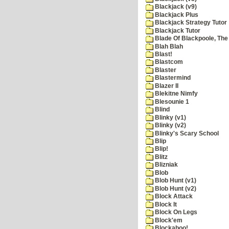
Blackjack (v9)
Blackjack Plus
Blackjack Strategy Tutor
Blackjack Tutor
Blade Of Blackpoole, The
Blah Blah
Blast!
Blastcom
Blaster
Blastermind
Blazer II
Blekitne Nimfy
Blesounie 1
Blind
Blinky (v1)
Blinky (v2)
Blinky's Scary School
Blip
Blip!
Blitz
Blizniak
Blob
Blob Hunt (v1)
Blob Hunt (v2)
Block Attack
Block It
Block On Legs
Block'em
Blockaboo!