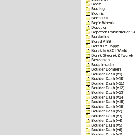
Boom!
Bootleg
Bootris
Bootskell
Bop'n Wrestle
Bopotron
Bopotron Construction S
Borderline
Bored A Bit
Bored Of Floppy
Borek In ASCII World
Borek Stworek Z Tworek
Bosconian
Boss Invader
Boulder Bombers
Boulder Dash (v1)
Boulder Dash (v10)
Boulder Dash (v11)
Boulder Dash (v12)
Boulder Dash (v13)
Boulder Dash (v14)
Boulder Dash (v15)
Boulder Dash (v16)
Boulder Dash (v2)
Boulder Dash (v3)
Boulder Dash (v4)
Boulder Dash (v5)
Boulder Dash (v6)
Boulder Dash (v7)