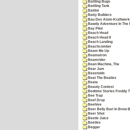
Battling Bugs
Battling Tank
Battlot
Batty Builders
Bau Des Atom-Kraftwerk
Bawdy Adventure In The 
Bay Pilot
Beach Head
Beach Head II
Beach Landing
Beachcomber
Beam Me Up
Beamatron
Beamrider
Bean Machine, The
Bear Jam
Beastoids
Beat The Beatles
Beata
Beauty Contest
Bedtime Stories Freddy Th
Bee Trap
Beef Drop
Beehive
Beer Belly Burt In Brew B
Beer Shot
Beetle Juice
Beetles
Beggar