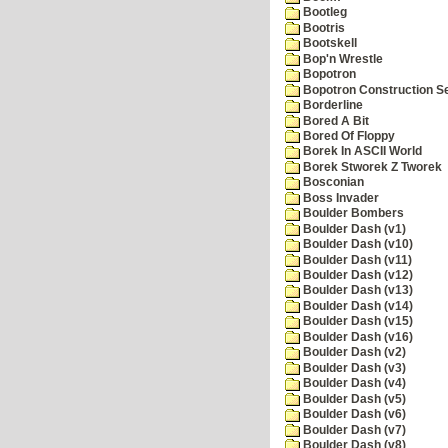
Bootleg
Bootris
Bootskell
Bop'n Wrestle
Bopotron
Bopotron Construction S
Borderline
Bored A Bit
Bored Of Floppy
Borek In ASCII World
Borek Stworek Z Tworek
Bosconian
Boss Invader
Boulder Bombers
Boulder Dash (v1)
Boulder Dash (v10)
Boulder Dash (v11)
Boulder Dash (v12)
Boulder Dash (v13)
Boulder Dash (v14)
Boulder Dash (v15)
Boulder Dash (v16)
Boulder Dash (v2)
Boulder Dash (v3)
Boulder Dash (v4)
Boulder Dash (v5)
Boulder Dash (v6)
Boulder Dash (v7)
Boulder Dash (v8)