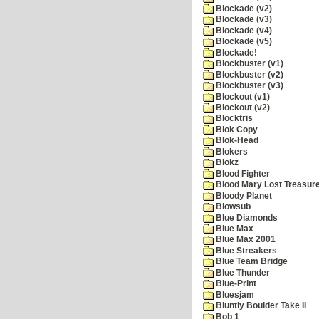
Blockade (v2)
Blockade (v3)
Blockade (v4)
Blockade (v5)
Blockade!
Blockbuster (v1)
Blockbuster (v2)
Blockbuster (v3)
Blockout (v1)
Blockout (v2)
Blocktris
Blok Copy
Blok-Head
Blokers
Blokz
Blood Fighter
Blood Mary Lost Treasur
Bloody Planet
Blowsub
Blue Diamonds
Blue Max
Blue Max 2001
Blue Streakers
Blue Team Bridge
Blue Thunder
Blue-Print
Bluesjam
Bluntly Boulder Take II
Bob 1