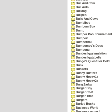
Bull And Cow
Bull Ants
Bulldog
Bullpen
Bulls And Cows
Bumblbee
Bumbum Box
Bump
Bumper Pool Tournament
Bumper!
Bumperball
Bumpomov's Dogs
Bumpong
Bundesligasimulation
Bundesligatabelle
Bungo's Quest For Gold
Bunk
Bunkers
Bunny Busters
Bunny Hop (v1)
Bunny Hop (v2)
Burg Zarka
Burger Boy
Burger Chef
Burger Time
Burgers!
Buried Bucks
Business World
Business game I