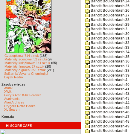
Bandit Boulderdash 24
Bandit Boulderdash 25
Bandit Boulderdash 26
Bandit Boulderdash 27
Bandit Boulderdash 28
Bandit Boulderdash 29
Bandit Boulderdash 3
Bandit Boulderdash 30
Bandit Boulderdash 31
Bandit Boulderdash 32
Bandit Boulderdash 33
Bandit Boulderdash 34
Czasopisma: 714 sztuk
(185)
Bandit Boulderdash 35
Materiały scenowe: 32 sztuki
(9)
Bandit Boulderdash 36
Materiały książkowe: 141 sztuk
(55)
Bandit Boulderdash 37
Materiały firmowe: 27 sztuk
(20)
Materiały o grach: 351 sztuk
(211)
Bandit Boulderdash 38
Spiżarnia Voya na Chomikuj.pl
Bandit Boulderdash 39
Bajtek Redux
Bandit Boulderdash 4
Zasoby wiedzy
Bandit Boulderdash 40
Atariki
Bandit Boulderdash 41
XWiki
Bandit Boulderdash 42
Gury's Atari 8-bit Forever
Bandit Boulderdash 43
Atarimania
Atari Archives
Bandit Boulderdash 44
Drygol's Retro Hacks
Bandit Boulderdash 45
XL Search
Bandit Boulderdash 46
Kontakt
Bandit Boulderdash 47
Bandit Boulderdash 48
HI SCORE CAFÉ
Bandit Boulderdash 49
Bandit Boulderdash 5