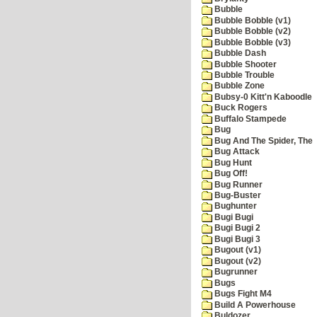
Bubble
Bubble Bobble (v1)
Bubble Bobble (v2)
Bubble Bobble (v3)
Bubble Dash
Bubble Shooter
Bubble Trouble
Bubble Zone
Bubsy-0 Kitt'n Kaboodle
Buck Rogers
Buffalo Stampede
Bug
Bug And The Spider, The
Bug Attack
Bug Hunt
Bug Off!
Bug Runner
Bug-Buster
Bughunter
Bugi Bugi
Bugi Bugi 2
Bugi Bugi 3
Bugout (v1)
Bugout (v2)
Bugrunner
Bugs
Bugs Fight M4
Build A Powerhouse
Buldozer