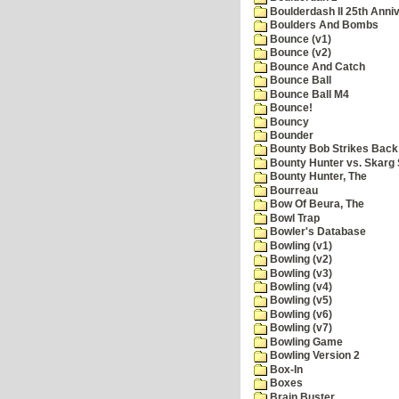
Boulderdash II 25th Anni
Boulders And Bombs
Bounce (v1)
Bounce (v2)
Bounce And Catch
Bounce Ball
Bounce Ball M4
Bounce!
Bouncy
Bounder
Bounty Bob Strikes Back
Bounty Hunter vs. Skarg S
Bounty Hunter, The
Bourreau
Bow Of Beura, The
Bowl Trap
Bowler's Database
Bowling (v1)
Bowling (v2)
Bowling (v3)
Bowling (v4)
Bowling (v5)
Bowling (v6)
Bowling (v7)
Bowling Game
Bowling Version 2
Box-In
Boxes
Brain Buster