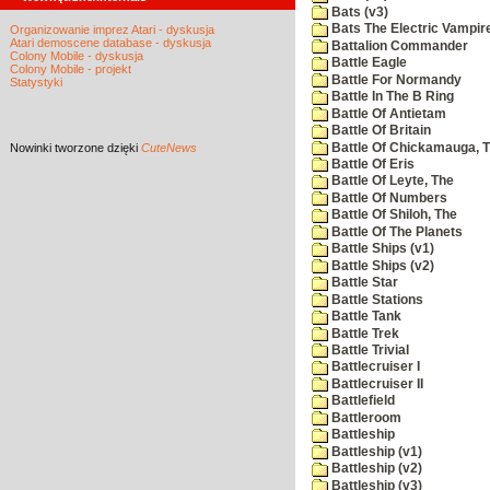
Bats (v3)
Bats The Electric Vampi
Organizowanie imprez Atari - dyskusja
Atari demoscene database - dyskusja
Battalion Commander
Colony Mobile - dyskusja
Battle Eagle
Colony Mobile - projekt
Battle For Normandy
Statystyki
Battle In The B Ring
Battle Of Antietam
Battle Of Britain
Battle Of Chickamauga, 
Nowinki
tworzone dzięki
CuteNews
Battle Of Eris
Battle Of Leyte, The
Battle Of Numbers
Battle Of Shiloh, The
Battle Of The Planets
Battle Ships (v1)
Battle Ships (v2)
Battle Star
Battle Stations
Battle Tank
Battle Trek
Battle Trivial
Battlecruiser I
Battlecruiser II
Battlefield
Battleroom
Battleship
Battleship (v1)
Battleship (v2)
Battleship (v3)