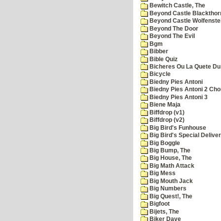
Bewitch Castle, The
Beyond Castle Blackthor
Beyond Castle Wolfenste
Beyond The Door
Beyond The Evil
Bgm
Bibber
Bible Quiz
Bicheres Ou La Quete Du
Bicycle
Biedny Pies Antoni
Biedny Pies Antoni 2 Cho
Biedny Pies Antoni 3
Biene Maja
Biffdrop (v1)
Biffdrop (v2)
Big Bird's Funhouse
Big Bird's Special Delive
Big Boggle
Big Bump, The
Big House, The
Big Math Attack
Big Mess
Big Mouth Jack
Big Numbers
Big Quest!, The
Bigfoot
Bijets, The
Biker Dave