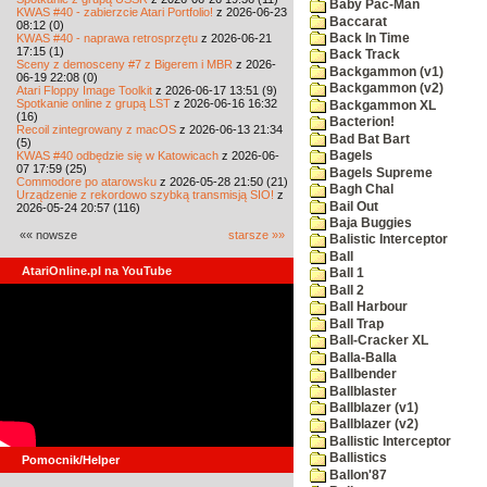
Baby Pac-Man
KWAS #40 - zabierzcie Atari Portfolio!
z 2026-06-23
Baccarat
08:12 (0)
KWAS #40 - naprawa retrosprzętu
z 2026-06-21
Back In Time
17:15 (1)
Back Track
Sceny z demosceny #7 z Bigerem i MBR
z 2026-
Backgammon (v1)
06-19 22:08 (0)
Backgammon (v2)
Atari Floppy Image Toolkit
z 2026-06-17 13:51 (9)
Spotkanie online z grupą LST
z 2026-06-16 16:32
Backgammon XL
(16)
Bacterion!
Recoil zintegrowany z macOS
z 2026-06-13 21:34
Bad Bat Bart
(5)
KWAS #40 odbędzie się w Katowicach
z 2026-06-
Bagels
07 17:59 (25)
Bagels Supreme
Commodore po atarowsku
z 2026-05-28 21:50 (21)
Bagh Chal
Urządzenie z rekordowo szybką transmisją SIO!
z
Bail Out
2026-05-24 20:57 (116)
Baja Buggies
«« nowsze
starsze »»
Balistic Interceptor
Ball
AtariOnline.pl na YouTube
Ball 1
Ball 2
Ball Harbour
Ball Trap
Ball-Cracker XL
Balla-Balla
Ballbender
Ballblaster
Ballblazer (v1)
Ballblazer (v2)
Ballistic Interceptor
Ballistics
Pomocnik/Helper
Ballon'87