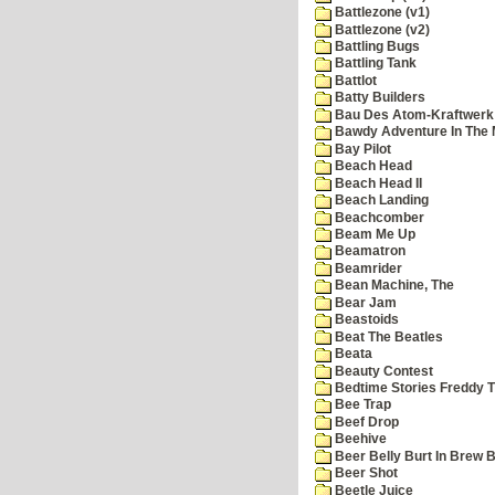
Battlezone (v1)
Battlezone (v2)
Battling Bugs
Battling Tank
Battlot
Batty Builders
Bau Des Atom-Kraftwerk
Bawdy Adventure In The 
Bay Pilot
Beach Head
Beach Head II
Beach Landing
Beachcomber
Beam Me Up
Beamatron
Beamrider
Bean Machine, The
Bear Jam
Beastoids
Beat The Beatles
Beata
Beauty Contest
Bedtime Stories Freddy Th
Bee Trap
Beef Drop
Beehive
Beer Belly Burt In Brew B
Beer Shot
Beetle Juice