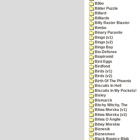
Bilbo
Bilder Puzzle
Billard
Billiards
Billy Raster Blaster
Bimbo
Binary Parasite
Bingo (v1)
Bingo (v2)
Bingo Bay
Bio-Defense
Bioptronid
Bird Eggs
Birdfood
Birds (v1)
Birds (v2)
Birth Of The Phoenix
Biscuits In Hell
Biscuits In My Pockets!
Bisley
Bismarck
Bitchy Witchy, The
Bitwa Morska (v1)
Bitwa Morska (v2)
Bitwa O Anglie
Bitwy Morskie
Biznesik
Biznesmen
Black Bouncy Blob