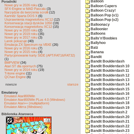
Balloon
Poradniki
Nowe gry w 2026 roku
(1)
Balloon Capers
SFX-Engine w MAD Pascalu
(3)
Balloon Crazy!
Narzędzie do tworzenia scrolli
(12)
Balloon Pop (v1)
Kartridż Sparta DOS X
(6)
Usprawnienia magnetofonu XC12
(12)
Balloon Pop (v2)
Konserwacja stacji dysków 1050
(19)
Balloonacy
Konserwacja magnetofonu XC12
(15)
Balloonier
Nowe gry w 2020 roku
(2)
Balloons
Nowe gry w 2019 roku
(35)
Nowe gry w 2017 roku
(3)
Balls'n'Boobies
Larek pokazuje
(40)
Ballyhoo
Emulacja ZX Spectrum na VBXE
(26)
Balz
Nowe gry w 2016 roku
(7)
Nowe gry w 2015 roku
(4)
Banana
Partycjonowanie karty SIDE (APT/FAT16/FAT32)
Bandit
(1)
Bandit Boulderdash
BMPVIEW
(34)
Bandit Boulderdash 10
Atari ST dla opornych
(75)
Nowe gry w 2014 roku
(19)
Bandit Boulderdash 11
Tritone engine
(11)
Bandit Boulderdash 12
QChan Engine
(6)
Bandit Boulderdash 13
nowsze
starsze
Bandit Boulderdash 14
Bandit Boulderdash 15
Emulatory
Bandit Boulderdash 16
Emulator Atari800Win
Bandit Boulderdash 17
Emulator Atari800Win PLus 4.0 (Windows)
Bandit Boulderdash 18
Emulator Atari++ (multiplatform)
Emulator Altirra (Windows)
Bandit Boulderdash 19
Bandit Boulderdash 2
Biblioteka Atarowca
Bandit Boulderdash 20
Bandit Boulderdash 21
Bandit Boulderdash 22
Bandit Boulderdash 23