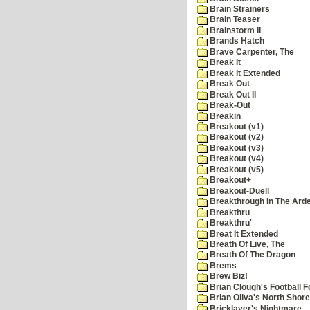
Brain Strainers
Brain Teaser
Brainstorm II
Brands Hatch
Brave Carpenter, The
Break It
Break It Extended
Break Out
Break Out II
Break-Out
Breakin
Breakout (v1)
Breakout (v2)
Breakout (v3)
Breakout (v4)
Breakout (v5)
Breakout+
Breakout-Duell
Breakthrough In The Ard
Breakthru
Breakthru'
Breat It Extended
Breath Of Live, The
Breath Of The Dragon
Brems
Brew Biz!
Brian Clough's Football F
Brian Oliva's North Shore
Bricklayer's Nightmare