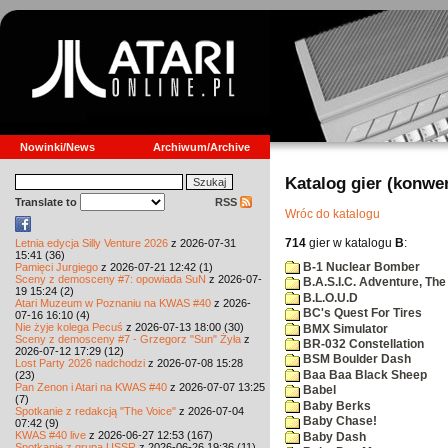
Nowinki/News
Archiwum/Archive
Katalog gier (konwe
Translate to
RSS
Wróc do katalogu
714
gier w katalogu
B
:
Letnia edycja Silly Venture 2026
z 2026-07-31
15:41 (36)
B-1 Nuclear Bomber
Pamięci Jurgiego
z 2026-07-21 12:42 (1)
Sceny z demosceny #7: opowiada SuN
z 2026-07-
B.A.S.I.C. Adventure, The
19 15:24 (2)
B.L.O.U.D
Atari Muzeum w Poznaniu na KWAS #40
z 2026-
BC's Quest For Tires
07-16 16:10 (4)
Nie żyje kolega Pecuś
z 2026-07-13 18:00 (30)
BMX Simulator
Sceny z demosceny #7 - Grzegorz "Sun" Żyła
z
BR-032 Constellation
2026-07-12 17:29 (12)
BSM Boulder Dash
Lost Party 2026 nadchodzi
z 2026-07-08 15:28
Baa Baa Black Sheep
(23)
Pan Zenon i Atari na KWAS #40
z 2026-07-07 13:25
Babel
(7)
Baby Berks
Spotkanie z redakcją "The Voice"
z 2026-07-04
Baby Chase!
07:42 (9)
KWAS #40 live
z 2026-06-27 12:53 (167)
Baby Dash
Spotkanie z grupą USSR
z 2026-06-26 19:36 (11)