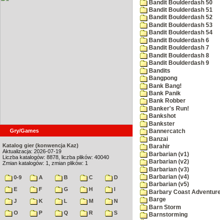
Bandit Boulderdash 50
Bandit Boulderdash 51
Bandit Boulderdash 52
Bandit Boulderdash 53
Bandit Boulderdash 54
Bandit Boulderdash 6
Bandit Boulderdash 7
Bandit Boulderdash 8
Bandit Boulderdash 9
Bandits
Bangpong
Bank Bang!
Bank Panik
Bank Robber
Banker's Run!
Bankshot
Bankster
Gry/Games
Bannercatch
Banzai
Katalog gier (konwencja Kaz)
Barahir
Aktualizacja: 2026-07-19
Barbarian (v1)
Liczba katalogów: 8878, liczba plików: 40040
Barbarian (v2)
Zmian katalogów: 1, zmian plików: 1
Barbarian (v3)
Barbarian (v4)
0-9
A
B
C
D
Barbarian (v5)
E
F
G
H
I
Barbary Coast Adventur
Barge
J
K
L
M
N
Barn Storm
O
P
Q
R
S
Barnstorming