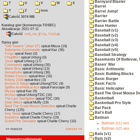
Barnyard Blaster
T
U
V
W
X
Barrel
Y
Z
inne
Barrel Jump!
Barrier
Całość 3074 MB
Barrier Battle
Katalog gier (konwencja TOSEC)
Base Hunter
Aktualizacja: 2021-07-11
Baseball (v1)
Całość
,
md5
sha
(
7-Zip
,
TUGZip
)
Baseball (v2)
Baseball (v3)
Opisy gier
Baseball (v4)
"Old Towers" (Atari ST)
opisał Misza (19)
Submarine Commander
opisał Kaz (36)
Baseball (v5)
Frogs
opisał Xeen (0)
Baseball Strategy
Choplifter!
opisał Urborg (0)
Basements Of Bellevue, 
Joust
opisał Urborg (17)
Bases' War
Commando
opisał Urborg (35)
Mario Bros
opisał Urborg (13)
Basic Arithmetic
Xenophobe
opisał Urborg (36)
Basic Building Blocks
Robbo Forever
opisał tbxx (16)
Basic Burger
Kolony 2106
opisał tbxx (3)
Archon II: Adept
opisał Urborg/TDC (9)
Basic Facts
Spitfire Ace/Hellcat Ace
opisał Farscape (9)
Basic Helicopter
Wyspa
opisał Kaz (9)
Basil The Great Mouse De
Archon
opisał Urborg/TDC (16)
Basketball
The Last Starfighter
opisał TDC (30)
Dwie Wieże
opisał Muffy (19)
Basketball Pro Style
Basil The Great Mouse Detective
opisał Charlie
Bat Pack
Cherry (125)
Bat'n Ball
Inny Świat
opisał Charlie Cherry (17)
Inspektor
opisał Charlie Cherry (19)
Batman
Grand Prix Simulator
opisał Charlie Cherry (16)
Batman (v1).xex
Batman (v2).xex
«« nowsze
starsze »»
Bats (v1)
Bats (v2)
Wewnętrzne/Internals