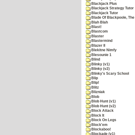
Blackjack Plus
Blackjack Strategy Tutor
Blackjack Tutor
Blade Of Blackpoole, The
Blah Blah
Blast!
Blastcom
Blaster
Blastermind
Blazer II
Blekitne Nimfy
Blesounie 1
Blind
Blinky (v1)
Blinky (v2)
Blinky's Scary School
Blip
Blip!
Blitz
Blizniak
Blob
Blob Hunt (v1)
Blob Hunt (v2)
Block Attack
Block It
Block On Legs
Block'em
Blockaboo!
Blockade (v1)