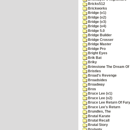
Bricks512
Brickworks
Bridge (v1)
Bridge (v2)
Bridge (v3)
Bridge (v4)
Bridge 5.0
Bridge Builder
Bridge Crosser
Bridge Master
Bridge Pro
Bright Eyes
Brik Bat
Briky
Brimstone The Dream Of
Bristles
Broad's Revenge
Broadsides
Broadway
Bros
Bruce Lee (v1)
Bruce Lee (v2)
Bruce Lee Return Of Fur
Bruce Lee's Return
Brundles, The
Brutal Karate
Brutal Recall
Brutal Story
Brylanty