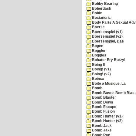
Bobby Bearing
Boberdash
Bobie
Bocianoric
Body Parts A Sexual Adv
Boerse
Boersenspiel (v1)
Boersenspiel (v2)
Boersenspiel, Das
Bogen
Boggler
Boggles
Bohater Ery Burzy!
Boing II
Boing! (v1)
Boing! (v2)
Boinxx
Boite a Musique, La
Bomb
Bomb Bastic Bomb Blast 
Bomb Blaster
Bomb Down
Bomb Escape
Bomb Fusion
Bomb Hunter (v1)
Bomb Hunter (v2)
Bomb Jack
Bomb Jake
Bomb Run