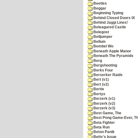
Beetles
Beggar
Beginning Typing
Behind Closed Doors IX
Behind Jaggi Lines!
Beleagured Castle
Belegost
Belljumper
Bellum
Bembel Wo
Beneath Apple Manor
Beneath The Pyramids
Berg
Bergshooting
Berks Four
Berserker Raids
Bert (v1)
Bert (v2)
Bertie
Bertyx
Berzerk (v1)
Berzerk (v2)
Berzerk (v3)
Best Game, The
Best Pong Game-Ever, T
Beta Fighter
Beta Run
Beton Panik
Betty's Issue