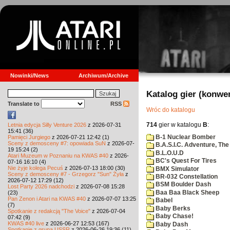
Nowinki/News
Archiwum/Archive
Katalog gier (konwe
Translate to
RSS
Wróc do katalogu
714
gier w katalogu
B
:
Letnia edycja Silly Venture 2026
z 2026-07-31
15:41 (36)
B-1 Nuclear Bomber
Pamięci Jurgiego
z 2026-07-21 12:42 (1)
Sceny z demosceny #7: opowiada SuN
z 2026-07-
B.A.S.I.C. Adventure, The
19 15:24 (2)
B.L.O.U.D
Atari Muzeum w Poznaniu na KWAS #40
z 2026-
BC's Quest For Tires
07-16 16:10 (4)
Nie żyje kolega Pecuś
z 2026-07-13 18:00 (30)
BMX Simulator
Sceny z demosceny #7 - Grzegorz "Sun" Żyła
z
BR-032 Constellation
2026-07-12 17:29 (12)
BSM Boulder Dash
Lost Party 2026 nadchodzi
z 2026-07-08 15:28
Baa Baa Black Sheep
(23)
Pan Zenon i Atari na KWAS #40
z 2026-07-07 13:25
Babel
(7)
Baby Berks
Spotkanie z redakcją "The Voice"
z 2026-07-04
Baby Chase!
07:42 (9)
KWAS #40 live
z 2026-06-27 12:53 (167)
Baby Dash
Spotkanie z grupą USSR
z 2026-06-26 19:36 (11)