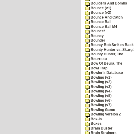
Boulders And Bombs
Bounce (v1)
Bounce (v2)
Bounce And Catch
Bounce Ball
Bounce Ball M4
Bounce!
Bouncy
Bounder
Bounty Bob Strikes Back
Bounty Hunter vs. Skarg S
Bounty Hunter, The
Bourreau
Bow Of Beura, The
Bowl Trap
Bowler's Database
Bowling (v1)
Bowling (v2)
Bowling (v3)
Bowling (v4)
Bowling (v5)
Bowling (v6)
Bowling (v7)
Bowling Game
Bowling Version 2
Box-In
Boxes
Brain Buster
Brain Strainers