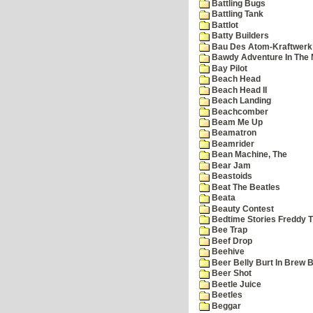
Battling Bugs
Battling Tank
Battlot
Batty Builders
Bau Des Atom-Kraftwerk
Bawdy Adventure In The 
Bay Pilot
Beach Head
Beach Head II
Beach Landing
Beachcomber
Beam Me Up
Beamatron
Beamrider
Bean Machine, The
Bear Jam
Beastoids
Beat The Beatles
Beata
Beauty Contest
Bedtime Stories Freddy Th
Bee Trap
Beef Drop
Beehive
Beer Belly Burt In Brew B
Beer Shot
Beetle Juice
Beetles
Beggar