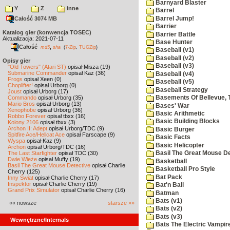
Barnyard Blaster
Y
Z
inne
Barrel
Barrel Jump!
Całość 3074 MB
Barrier
Katalog gier (konwencja TOSEC)
Barrier Battle
Aktualizacja: 2021-07-11
Base Hunter
Całość
,
md5
sha
(
7-Zip
,
TUGZip
)
Baseball (v1)
Baseball (v2)
Opisy gier
Baseball (v3)
"Old Towers" (Atari ST)
opisał Misza (19)
Submarine Commander
opisał Kaz (36)
Baseball (v4)
Frogs
opisał Xeen (0)
Baseball (v5)
Choplifter!
opisał Urborg (0)
Baseball Strategy
Joust
opisał Urborg (17)
Commando
opisał Urborg (35)
Basements Of Bellevue, 
Mario Bros
opisał Urborg (13)
Bases' War
Xenophobe
opisał Urborg (36)
Basic Arithmetic
Robbo Forever
opisał tbxx (16)
Basic Building Blocks
Kolony 2106
opisał tbxx (3)
Archon II: Adept
opisał Urborg/TDC (9)
Basic Burger
Spitfire Ace/Hellcat Ace
opisał Farscape (9)
Basic Facts
Wyspa
opisał Kaz (9)
Basic Helicopter
Archon
opisał Urborg/TDC (16)
The Last Starfighter
opisał TDC (30)
Basil The Great Mouse De
Dwie Wieże
opisał Muffy (19)
Basketball
Basil The Great Mouse Detective
opisał Charlie
Basketball Pro Style
Cherry (125)
Bat Pack
Inny Świat
opisał Charlie Cherry (17)
Inspektor
opisał Charlie Cherry (19)
Bat'n Ball
Grand Prix Simulator
opisał Charlie Cherry (16)
Batman
Bats (v1)
«« nowsze
starsze »»
Bats (v2)
Bats (v3)
Wewnętrzne/Internals
Bats The Electric Vampi