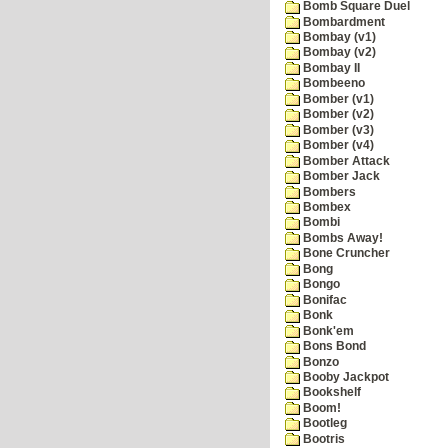
Bomb Square Duel
Bombardment
Bombay (v1)
Bombay (v2)
Bombay II
Bombeeno
Bomber (v1)
Bomber (v2)
Bomber (v3)
Bomber (v4)
Bomber Attack
Bomber Jack
Bombers
Bombex
Bombi
Bombs Away!
Bone Cruncher
Bong
Bongo
Bonifac
Bonk
Bonk'em
Bons Bond
Bonzo
Booby Jackpot
Bookshelf
Boom!
Bootleg
Bootris