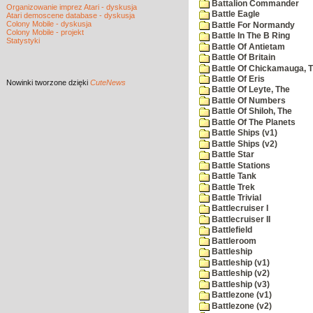
Battalion Commander
Organizowanie imprez Atari - dyskusja
Battle Eagle
Atari demoscene database - dyskusja
Colony Mobile - dyskusja
Battle For Normandy
Colony Mobile - projekt
Battle In The B Ring
Statystyki
Battle Of Antietam
Battle Of Britain
Battle Of Chickamauga, 
Battle Of Eris
Nowinki
tworzone dzięki
CuteNews
Battle Of Leyte, The
Battle Of Numbers
Battle Of Shiloh, The
Battle Of The Planets
Battle Ships (v1)
Battle Ships (v2)
Battle Star
Battle Stations
Battle Tank
Battle Trek
Battle Trivial
Battlecruiser I
Battlecruiser II
Battlefield
Battleroom
Battleship
Battleship (v1)
Battleship (v2)
Battleship (v3)
Battlezone (v1)
Battlezone (v2)