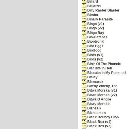
Billard
Billiards
Billy Raster Blaster
Bimbo
Binary Parasite
Bingo (v1)
Bingo (v2)
Bingo Bay
Bio-Defense
Bioptronid
Bird Eggs
Birdfood
Birds (v1)
Birds (v2)
Birth Of The Phoenix
Biscuits In Hell
Biscuits In My Pockets!
Bisley
Bismarck
Bitchy Witchy, The
Bitwa Morska (v1)
Bitwa Morska (v2)
Bitwa O Anglie
Bitwy Morskie
Biznesik
Biznesmen
Black Bouncy Blob
Black Box (v1)
Black Box (v2)