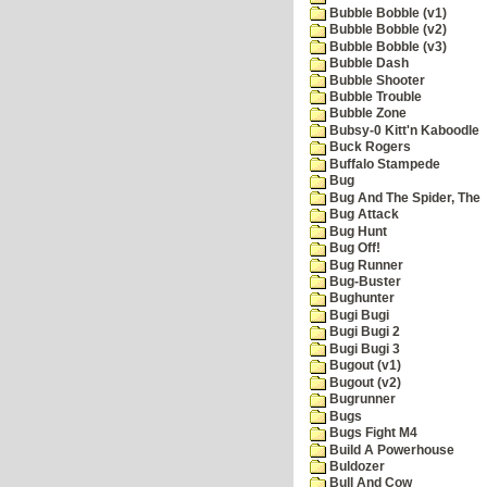
Bubble Bobble (v1)
Bubble Bobble (v2)
Bubble Bobble (v3)
Bubble Dash
Bubble Shooter
Bubble Trouble
Bubble Zone
Bubsy-0 Kitt'n Kaboodle
Buck Rogers
Buffalo Stampede
Bug
Bug And The Spider, The
Bug Attack
Bug Hunt
Bug Off!
Bug Runner
Bug-Buster
Bughunter
Bugi Bugi
Bugi Bugi 2
Bugi Bugi 3
Bugout (v1)
Bugout (v2)
Bugrunner
Bugs
Bugs Fight M4
Build A Powerhouse
Buldozer
Bull And Cow