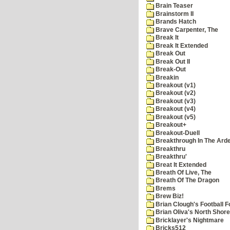
Brain Teaser
Brainstorm II
Brands Hatch
Brave Carpenter, The
Break It
Break It Extended
Break Out
Break Out II
Break-Out
Breakin
Breakout (v1)
Breakout (v2)
Breakout (v3)
Breakout (v4)
Breakout (v5)
Breakout+
Breakout-Duell
Breakthrough In The Ard
Breakthru
Breakthru'
Breat It Extended
Breath Of Live, The
Breath Of The Dragon
Brems
Brew Biz!
Brian Clough's Football F
Brian Oliva's North Shore
Bricklayer's Nightmare
Bricks512