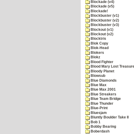
Blockade (v4)
Blockade (v5)
Blockade!
Blockbuster (v1)
Blockbuster (v2)
Blockbuster (v3)
Blockout (v1)
Blockout (v2)
Blocktris
Blok Copy
Blok-Head
Blokers
Blokz
Blood Fighter
Blood Mary Lost Treasur
Bloody Planet
Blowsub
Blue Diamonds
Blue Max
Blue Max 2001
Blue Streakers
Blue Team Bridge
Blue Thunder
Blue-Print
Bluesjam
Bluntly Boulder Take II
Bob 1
Bobby Bearing
Boberdash