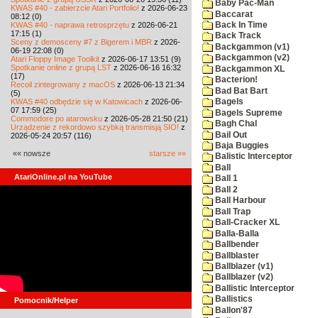
Baby Pac-Man
KWAS #40 - zabierzcie Atari Portfolio!
z 2026-06-23
Baccarat
08:12 (0)
KWAS #40 - naprawa retrosprzętu
z 2026-06-21
Back In Time
17:15 (1)
Back Track
Sceny z demosceny #7 z Bigerem i MBR
z 2026-
Backgammon (v1)
06-19 22:08 (0)
Backgammon (v2)
Atari Floppy Image Toolkit
z 2026-06-17 13:51 (9)
Spotkanie online z grupą LST
z 2026-06-16 16:32
Backgammon XL
(17)
Bacterion!
Recoil zintegrowany z macOS
z 2026-06-13 21:34
Bad Bat Bart
(5)
KWAS #40 odbędzie się w Katowicach
z 2026-06-
Bagels
07 17:59 (25)
Bagels Supreme
Commodore po atarowsku
z 2026-05-28 21:50 (21)
Bagh Chal
Urządzenie z rekordowo szybką transmisją SIO!
z
Bail Out
2026-05-24 20:57 (116)
Baja Buggies
«« nowsze
starsze »»
Balistic Interceptor
Ball
AtariOnline.pl na YouTube
Ball 1
Ball 2
Ball Harbour
Ball Trap
Ball-Cracker XL
Balla-Balla
Ballbender
Ballblaster
Ballblazer (v1)
Ballblazer (v2)
Ballistic Interceptor
Ballistics
Pomocnik/Helper
Ballon'87