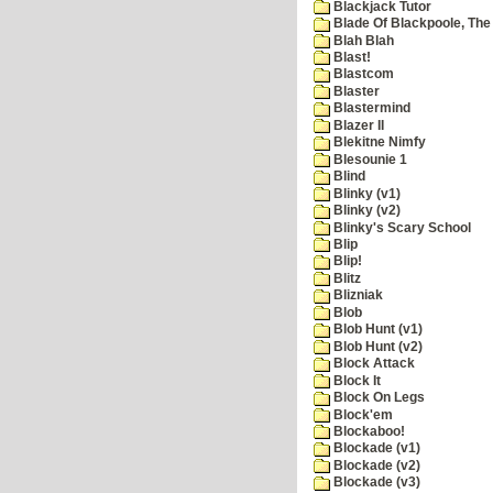
Blackjack Tutor
Blade Of Blackpoole, The
Blah Blah
Blast!
Blastcom
Blaster
Blastermind
Blazer II
Blekitne Nimfy
Blesounie 1
Blind
Blinky (v1)
Blinky (v2)
Blinky's Scary School
Blip
Blip!
Blitz
Blizniak
Blob
Blob Hunt (v1)
Blob Hunt (v2)
Block Attack
Block It
Block On Legs
Block'em
Blockaboo!
Blockade (v1)
Blockade (v2)
Blockade (v3)