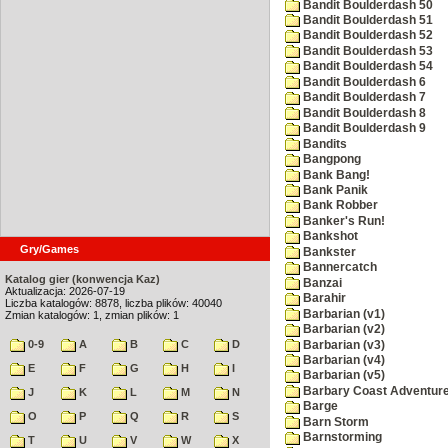
Bandit Boulderdash 50
Bandit Boulderdash 51
Bandit Boulderdash 52
Bandit Boulderdash 53
Bandit Boulderdash 54
Bandit Boulderdash 6
Bandit Boulderdash 7
Bandit Boulderdash 8
Bandit Boulderdash 9
Bandits
Bangpong
Bank Bang!
Bank Panik
Bank Robber
Banker's Run!
Bankshot
Gry/Games
Bankster
Bannercatch
Katalog gier (konwencja Kaz)
Banzai
Aktualizacja: 2026-07-19
Barahir
Liczba katalogów: 8878, liczba plików: 40040
Barbarian (v1)
Zmian katalogów: 1, zmian plików: 1
Barbarian (v2)
0-9
A
B
C
D
Barbarian (v3)
Barbarian (v4)
E
F
G
H
I
Barbarian (v5)
Barbary Coast Adventur
J
K
L
M
N
Barge
O
P
Q
R
S
Barn Storm
Barnstorming
T
U
V
W
X