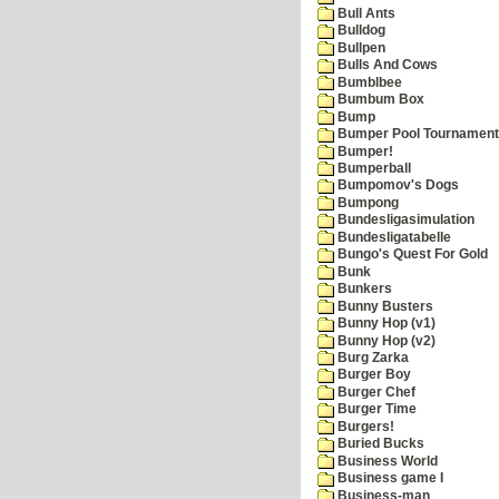
Bull Ants
Bulldog
Bullpen
Bulls And Cows
Bumblbee
Bumbum Box
Bump
Bumper Pool Tournament
Bumper!
Bumperball
Bumpomov's Dogs
Bumpong
Bundesligasimulation
Bundesligatabelle
Bungo's Quest For Gold
Bunk
Bunkers
Bunny Busters
Bunny Hop (v1)
Bunny Hop (v2)
Burg Zarka
Burger Boy
Burger Chef
Burger Time
Burgers!
Buried Bucks
Business World
Business game I
Business-man