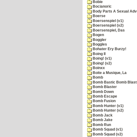
Bobie
Bocianoric
Body Parts A Sexual Adv
Boerse
Boersenspiel (v1)
Boersenspiel (v2)
Boersenspiel, Das
Bogen
Boggler
Boggles
Bohater Ery Burzy!
Boing II
Boing! (v1)
Boing! (v2)
Boinxx
Boite a Musique, La
Bomb
Bomb Bastic Bomb Blast 
Bomb Blaster
Bomb Down
Bomb Escape
Bomb Fusion
Bomb Hunter (v1)
Bomb Hunter (v2)
Bomb Jack
Bomb Jake
Bomb Run
Bomb Squad (v1)
Bomb Squad (v2)