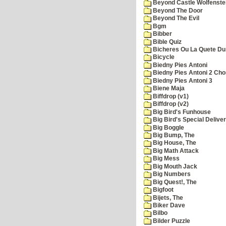
Beyond Castle Wolfenste
Beyond The Door
Beyond The Evil
Bgm
Bibber
Bible Quiz
Bicheres Ou La Quete Du
Bicycle
Biedny Pies Antoni
Biedny Pies Antoni 2 Cho
Biedny Pies Antoni 3
Biene Maja
Biffdrop (v1)
Biffdrop (v2)
Big Bird's Funhouse
Big Bird's Special Delive
Big Boggle
Big Bump, The
Big House, The
Big Math Attack
Big Mess
Big Mouth Jack
Big Numbers
Big Quest!, The
Bigfoot
Bijets, The
Biker Dave
Bilbo
Bilder Puzzle