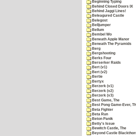
Beginning Typing
Behind Closed Doors IX
Behind Jaggi Lines!
Beleagured Castle
Belegost
Belljumper
Bellum
Bembel Wo
Beneath Apple Manor
Beneath The Pyramids
Berg
Bergshooting
Berks Four
Berserker Raids
Bert (v1)
Bert (v2)
Bertie
Bertyx
Berzerk (v1)
Berzerk (v2)
Berzerk (v3)
Best Game, The
Best Pong Game-Ever, T
Beta Fighter
Beta Run
Beton Panik
Betty's Issue
Bewitch Castle, The
Beyond Castle Blackthor