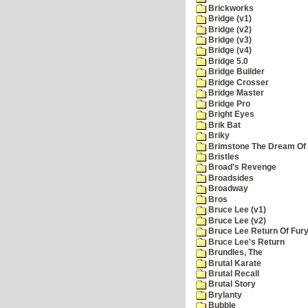
Brickworks
Bridge (v1)
Bridge (v2)
Bridge (v3)
Bridge (v4)
Bridge 5.0
Bridge Builder
Bridge Crosser
Bridge Master
Bridge Pro
Bright Eyes
Brik Bat
Briky
Brimstone The Dream Of
Bristles
Broad's Revenge
Broadsides
Broadway
Bros
Bruce Lee (v1)
Bruce Lee (v2)
Bruce Lee Return Of Fur
Bruce Lee's Return
Brundles, The
Brutal Karate
Brutal Recall
Brutal Story
Brylanty
Bubble