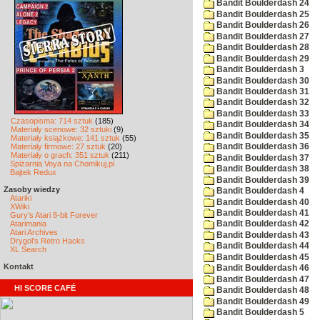
Bandit Boulderdash 24
Bandit Boulderdash 25
Bandit Boulderdash 26
Bandit Boulderdash 27
Bandit Boulderdash 28
Bandit Boulderdash 29
Bandit Boulderdash 3
Bandit Boulderdash 30
Bandit Boulderdash 31
Bandit Boulderdash 32
Bandit Boulderdash 33
Czasopisma: 714 sztuk
(185)
Bandit Boulderdash 34
Materiały scenowe: 32 sztuki
(9)
Bandit Boulderdash 35
Materiały książkowe: 141 sztuk
(55)
Materiały firmowe: 27 sztuk
(20)
Bandit Boulderdash 36
Materiały o grach: 351 sztuk
(211)
Bandit Boulderdash 37
Spiżarnia Voya na Chomikuj.pl
Bandit Boulderdash 38
Bajtek Redux
Bandit Boulderdash 39
Zasoby wiedzy
Bandit Boulderdash 4
Atariki
Bandit Boulderdash 40
XWiki
Bandit Boulderdash 41
Gury's Atari 8-bit Forever
Atarimania
Bandit Boulderdash 42
Atari Archives
Bandit Boulderdash 43
Drygol's Retro Hacks
Bandit Boulderdash 44
XL Search
Bandit Boulderdash 45
Kontakt
Bandit Boulderdash 46
Bandit Boulderdash 47
HI SCORE CAFÉ
Bandit Boulderdash 48
Bandit Boulderdash 49
Bandit Boulderdash 5