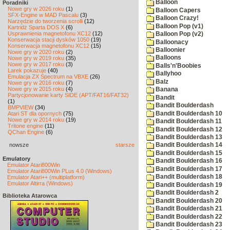
Balloon
Poradniki
Nowe gry w 2026 roku
(1)
Balloon Capers
SFX-Engine w MAD Pascalu
(3)
Balloon Crazy!
Narzędzie do tworzenia scrolli
(12)
Balloon Pop (v1)
Kartridż Sparta DOS X
(6)
Usprawnienia magnetofonu XC12
(12)
Balloon Pop (v2)
Konserwacja stacji dysków 1050
(19)
Balloonacy
Konserwacja magnetofonu XC12
(15)
Balloonier
Nowe gry w 2020 roku
(2)
Balloons
Nowe gry w 2019 roku
(35)
Nowe gry w 2017 roku
(3)
Balls'n'Boobies
Larek pokazuje
(40)
Ballyhoo
Emulacja ZX Spectrum na VBXE
(26)
Balz
Nowe gry w 2016 roku
(7)
Nowe gry w 2015 roku
(4)
Banana
Partycjonowanie karty SIDE (APT/FAT16/FAT32)
Bandit
(1)
Bandit Boulderdash
BMPVIEW
(34)
Bandit Boulderdash 10
Atari ST dla opornych
(75)
Nowe gry w 2014 roku
(19)
Bandit Boulderdash 11
Tritone engine
(11)
Bandit Boulderdash 12
QChan Engine
(6)
Bandit Boulderdash 13
nowsze
starsze
Bandit Boulderdash 14
Bandit Boulderdash 15
Emulatory
Bandit Boulderdash 16
Emulator Atari800Win
Bandit Boulderdash 17
Emulator Atari800Win PLus 4.0 (Windows)
Bandit Boulderdash 18
Emulator Atari++ (multiplatform)
Emulator Altirra (Windows)
Bandit Boulderdash 19
Bandit Boulderdash 2
Biblioteka Atarowca
Bandit Boulderdash 20
Bandit Boulderdash 21
Bandit Boulderdash 22
Bandit Boulderdash 23