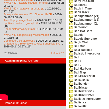
Baby Pac-Man
KWAS #40 - zabierzcie Atari Portfolio!
z 2026-06-23
Baccarat
08:12 (0)
KWAS #40 - naprawa retrosprzętu
z 2026-06-21
Back In Time
17:15 (1)
Back Track
Sceny z demosceny #7 z Bigerem i MBR
z 2026-
Backgammon (v1)
06-19 22:08 (0)
Backgammon (v2)
Atari Floppy Image Toolkit
z 2026-06-17 13:51 (9)
Spotkanie online z grupą LST
z 2026-06-16 16:32
Backgammon XL
(16)
Bacterion!
Recoil zintegrowany z macOS
z 2026-06-13 21:34
Bad Bat Bart
(5)
KWAS #40 odbędzie się w Katowicach
z 2026-06-
Bagels
07 17:59 (25)
Bagels Supreme
Commodore po atarowsku
z 2026-05-28 21:50 (21)
Bagh Chal
Urządzenie z rekordowo szybką transmisją SIO!
z
Bail Out
2026-05-24 20:57 (116)
Baja Buggies
«« nowsze
starsze »»
Balistic Interceptor
Ball
AtariOnline.pl na YouTube
Ball 1
Ball 2
Ball Harbour
Ball Trap
Ball-Cracker XL
Balla-Balla
Ballbender
Ballblaster
Ballblazer (v1)
Ballblazer (v2)
Ballistic Interceptor
Ballistics
Pomocnik/Helper
Ballon'87