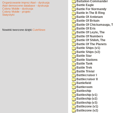
Battalion Commander
Organizowanie imprez Atari - dyskusja
Battle Eagle
Atari demoscene database - dyskusja
Colony Mobile - dyskusja
Battle For Normandy
Colony Mobile - projekt
Battle In The B Ring
Statystyki
Battle Of Antietam
Battle Of Britain
Battle Of Chickamauga, 
Battle Of Eris
Nowinki
tworzone dzięki
CuteNews
Battle Of Leyte, The
Battle Of Numbers
Battle Of Shiloh, The
Battle Of The Planets
Battle Ships (v1)
Battle Ships (v2)
Battle Star
Battle Stations
Battle Tank
Battle Trek
Battle Trivial
Battlecruiser I
Battlecruiser II
Battlefield
Battleroom
Battleship
Battleship (v1)
Battleship (v2)
Battleship (v3)
Battlezone (v1)
Battlezone (v2)