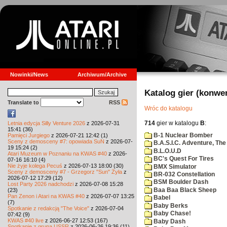
Nowinki/News
Archiwum/Archive
Katalog gier (konwe
Translate to
RSS
Wróc do katalogu
714
gier w katalogu
B
:
Letnia edycja Silly Venture 2026
z 2026-07-31
15:41 (36)
B-1 Nuclear Bomber
Pamięci Jurgiego
z 2026-07-21 12:42 (1)
Sceny z demosceny #7: opowiada SuN
z 2026-07-
B.A.S.I.C. Adventure, The
19 15:24 (2)
B.L.O.U.D
Atari Muzeum w Poznaniu na KWAS #40
z 2026-
BC's Quest For Tires
07-16 16:10 (4)
Nie żyje kolega Pecuś
z 2026-07-13 18:00 (30)
BMX Simulator
Sceny z demosceny #7 - Grzegorz "Sun" Żyła
z
BR-032 Constellation
2026-07-12 17:29 (12)
BSM Boulder Dash
Lost Party 2026 nadchodzi
z 2026-07-08 15:28
Baa Baa Black Sheep
(23)
Pan Zenon i Atari na KWAS #40
z 2026-07-07 13:25
Babel
(7)
Baby Berks
Spotkanie z redakcją "The Voice"
z 2026-07-04
Baby Chase!
07:42 (9)
KWAS #40 live
z 2026-06-27 12:53 (167)
Baby Dash
Spotkanie z grupą USSR
z 2026-06-26 19:36 (11)