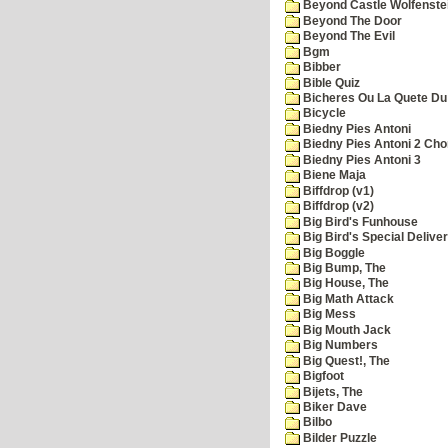
Beyond Castle Wolfenste
Beyond The Door
Beyond The Evil
Bgm
Bibber
Bible Quiz
Bicheres Ou La Quete Du
Bicycle
Biedny Pies Antoni
Biedny Pies Antoni 2 Cho
Biedny Pies Antoni 3
Biene Maja
Biffdrop (v1)
Biffdrop (v2)
Big Bird's Funhouse
Big Bird's Special Delive
Big Boggle
Big Bump, The
Big House, The
Big Math Attack
Big Mess
Big Mouth Jack
Big Numbers
Big Quest!, The
Bigfoot
Bijets, The
Biker Dave
Bilbo
Bilder Puzzle