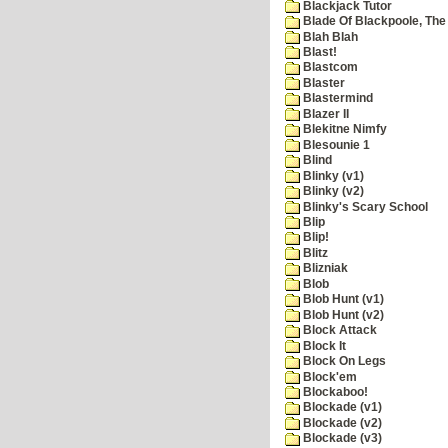
Blackjack Tutor
Blade Of Blackpoole, The
Blah Blah
Blast!
Blastcom
Blaster
Blastermind
Blazer II
Blekitne Nimfy
Blesounie 1
Blind
Blinky (v1)
Blinky (v2)
Blinky's Scary School
Blip
Blip!
Blitz
Blizniak
Blob
Blob Hunt (v1)
Blob Hunt (v2)
Block Attack
Block It
Block On Legs
Block'em
Blockaboo!
Blockade (v1)
Blockade (v2)
Blockade (v3)