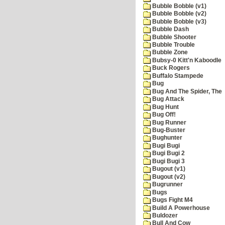
Bubble Bobble (v1)
Bubble Bobble (v2)
Bubble Bobble (v3)
Bubble Dash
Bubble Shooter
Bubble Trouble
Bubble Zone
Bubsy-0 Kitt'n Kaboodle
Buck Rogers
Buffalo Stampede
Bug
Bug And The Spider, The
Bug Attack
Bug Hunt
Bug Off!
Bug Runner
Bug-Buster
Bughunter
Bugi Bugi
Bugi Bugi 2
Bugi Bugi 3
Bugout (v1)
Bugout (v2)
Bugrunner
Bugs
Bugs Fight M4
Build A Powerhouse
Buldozer
Bull And Cow