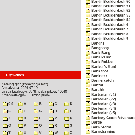
Bandit Boulderdash 50
Bandit Boulderdash 51
Bandit Boulderdash 52
Bandit Boulderdash 53
Bandit Boulderdash 54
Bandit Boulderdash 6
Bandit Boulderdash 7
Bandit Boulderdash 8
Bandit Boulderdash 9
Bandits
Bangpong
Bank Bang!
Bank Panik
Bank Robber
Banker's Run!
Bankshot
Gry/Games
Bankster
Bannercatch
Katalog gier (konwencja Kaz)
Banzai
Aktualizacja: 2026-07-19
Barahir
Liczba katalogów: 8878, liczba plików: 40040
Barbarian (v1)
Zmian katalogów: 1, zmian plików: 1
Barbarian (v2)
0-9
A
B
C
D
Barbarian (v3)
Barbarian (v4)
E
F
G
H
I
Barbarian (v5)
Barbary Coast Adventur
J
K
L
M
N
Barge
O
P
Q
R
S
Barn Storm
Barnstorming
T
U
V
W
X