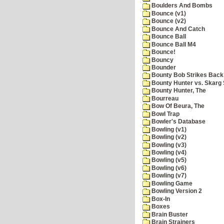
Boulders And Bombs
Bounce (v1)
Bounce (v2)
Bounce And Catch
Bounce Ball
Bounce Ball M4
Bounce!
Bouncy
Bounder
Bounty Bob Strikes Back
Bounty Hunter vs. Skarg S
Bounty Hunter, The
Bourreau
Bow Of Beura, The
Bowl Trap
Bowler's Database
Bowling (v1)
Bowling (v2)
Bowling (v3)
Bowling (v4)
Bowling (v5)
Bowling (v6)
Bowling (v7)
Bowling Game
Bowling Version 2
Box-In
Boxes
Brain Buster
Brain Strainers