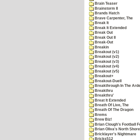
Brain Teaser
Brainstorm II
Brands Hatch
Brave Carpenter, The
Break It
Break It Extended
Break Out
Break Out II
Break-Out
Breakin
Breakout (v1)
Breakout (v2)
Breakout (v3)
Breakout (v4)
Breakout (v5)
Breakout+
Breakout-Duell
Breakthrough In The Ard
Breakthru
Breakthru'
Breat It Extended
Breath Of Live, The
Breath Of The Dragon
Brems
Brew Biz!
Brian Clough's Football F
Brian Oliva's North Shore
Bricklayer's Nightmare
Bricks512