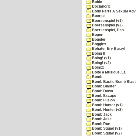
Bobie
Bocianoric
Body Parts A Sexual Adv
Boerse
Boersenspiel (v1)
Boersenspiel (v2)
Boersenspiel, Das
Bogen
Boggler
Boggles
Bohater Ery Burzy!
Boing II
Boing! (v1)
Boing! (v2)
Boinxx
Boite a Musique, La
Bomb
Bomb Bastic Bomb Blast 
Bomb Blaster
Bomb Down
Bomb Escape
Bomb Fusion
Bomb Hunter (v1)
Bomb Hunter (v2)
Bomb Jack
Bomb Jake
Bomb Run
Bomb Squad (v1)
Bomb Squad (v2)