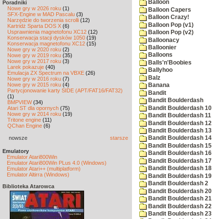
Balloon
Poradniki
Nowe gry w 2026 roku
(1)
Balloon Capers
SFX-Engine w MAD Pascalu
(3)
Balloon Crazy!
Narzędzie do tworzenia scrolli
(12)
Balloon Pop (v1)
Kartridż Sparta DOS X
(6)
Usprawnienia magnetofonu XC12
(12)
Balloon Pop (v2)
Konserwacja stacji dysków 1050
(19)
Balloonacy
Konserwacja magnetofonu XC12
(15)
Balloonier
Nowe gry w 2020 roku
(2)
Balloons
Nowe gry w 2019 roku
(35)
Nowe gry w 2017 roku
(3)
Balls'n'Boobies
Larek pokazuje
(40)
Ballyhoo
Emulacja ZX Spectrum na VBXE
(26)
Balz
Nowe gry w 2016 roku
(7)
Nowe gry w 2015 roku
(4)
Banana
Partycjonowanie karty SIDE (APT/FAT16/FAT32)
Bandit
(1)
Bandit Boulderdash
BMPVIEW
(34)
Bandit Boulderdash 10
Atari ST dla opornych
(75)
Nowe gry w 2014 roku
(19)
Bandit Boulderdash 11
Tritone engine
(11)
Bandit Boulderdash 12
QChan Engine
(6)
Bandit Boulderdash 13
nowsze
starsze
Bandit Boulderdash 14
Bandit Boulderdash 15
Emulatory
Bandit Boulderdash 16
Emulator Atari800Win
Bandit Boulderdash 17
Emulator Atari800Win PLus 4.0 (Windows)
Bandit Boulderdash 18
Emulator Atari++ (multiplatform)
Emulator Altirra (Windows)
Bandit Boulderdash 19
Bandit Boulderdash 2
Biblioteka Atarowca
Bandit Boulderdash 20
Bandit Boulderdash 21
Bandit Boulderdash 22
Bandit Boulderdash 23