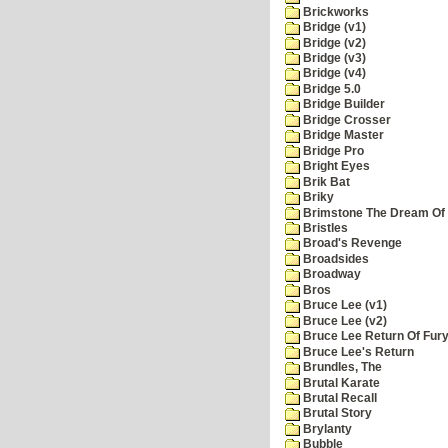
Brickworks
Bridge (v1)
Bridge (v2)
Bridge (v3)
Bridge (v4)
Bridge 5.0
Bridge Builder
Bridge Crosser
Bridge Master
Bridge Pro
Bright Eyes
Brik Bat
Briky
Brimstone The Dream Of
Bristles
Broad's Revenge
Broadsides
Broadway
Bros
Bruce Lee (v1)
Bruce Lee (v2)
Bruce Lee Return Of Fur
Bruce Lee's Return
Brundles, The
Brutal Karate
Brutal Recall
Brutal Story
Brylanty
Bubble