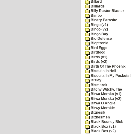
Billard
Billiards
Billy Raster Blaster
Bimbo
Binary Parasite
Bingo (v1)
Bingo (v2)
Bingo Bay
Bio-Defense
Bioptronid
Bird Eggs
Birdfood
Birds (v1)
Birds (v2)
Birth Of The Phoenix
Biscuits In Hell
Biscuits In My Pockets!
Bisley
Bismarck
Bitchy Witchy, The
Bitwa Morska (v1)
Bitwa Morska (v2)
Bitwa O Anglie
Bitwy Morskie
Biznesik
Biznesmen
Black Bouncy Blob
Black Box (v1)
Black Box (v2)