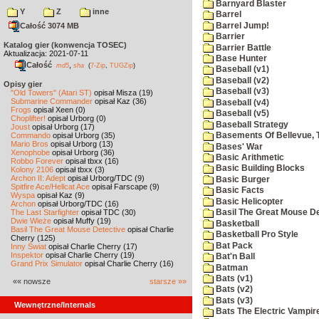
Barnyard Blaster
Y
Z
inne
Barrel
Barrel Jump!
Całość 3074 MB
Barrier
Katalog gier (konwencja TOSEC)
Barrier Battle
Aktualizacja: 2021-07-11
Base Hunter
Całość
,
md5
sha
(
7-Zip
,
TUGZip
)
Baseball (v1)
Baseball (v2)
Opisy gier
Baseball (v3)
"Old Towers" (Atari ST)
opisał Misza (19)
Submarine Commander
opisał Kaz (36)
Baseball (v4)
Frogs
opisał Xeen (0)
Baseball (v5)
Choplifter!
opisał Urborg (0)
Baseball Strategy
Joust
opisał Urborg (17)
Commando
opisał Urborg (35)
Basements Of Bellevue, 
Mario Bros
opisał Urborg (13)
Bases' War
Xenophobe
opisał Urborg (36)
Basic Arithmetic
Robbo Forever
opisał tbxx (16)
Basic Building Blocks
Kolony 2106
opisał tbxx (3)
Archon II: Adept
opisał Urborg/TDC (9)
Basic Burger
Spitfire Ace/Hellcat Ace
opisał Farscape (9)
Basic Facts
Wyspa
opisał Kaz (9)
Basic Helicopter
Archon
opisał Urborg/TDC (16)
The Last Starfighter
opisał TDC (30)
Basil The Great Mouse De
Dwie Wieże
opisał Muffy (19)
Basketball
Basil The Great Mouse Detective
opisał Charlie
Basketball Pro Style
Cherry (125)
Bat Pack
Inny Świat
opisał Charlie Cherry (17)
Inspektor
opisał Charlie Cherry (19)
Bat'n Ball
Grand Prix Simulator
opisał Charlie Cherry (16)
Batman
Bats (v1)
«« nowsze
starsze »»
Bats (v2)
Bats (v3)
Wewnętrzne/Internals
Bats The Electric Vampi