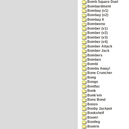
Bomb Square Duel
Bombardment
Bombay (v1)
Bombay (v2)
Bombay II
Bombeeno
Bomber (v1)
Bomber (v2)
Bomber (v3)
Bomber (v4)
Bomber Attack
Bomber Jack
Bombers
Bombex
Bombi
Bombs Away!
Bone Cruncher
Bong
Bongo
Bonifac
Bonk
Bonk'em
Bons Bond
Bonzo
Booby Jackpot
Bookshelf
Boom!
Bootleg
Bootris