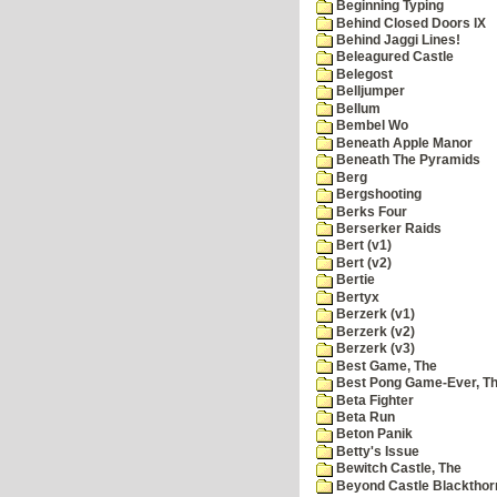
Beginning Typing
Behind Closed Doors IX
Behind Jaggi Lines!
Beleagured Castle
Belegost
Belljumper
Bellum
Bembel Wo
Beneath Apple Manor
Beneath The Pyramids
Berg
Bergshooting
Berks Four
Berserker Raids
Bert (v1)
Bert (v2)
Bertie
Bertyx
Berzerk (v1)
Berzerk (v2)
Berzerk (v3)
Best Game, The
Best Pong Game-Ever, T
Beta Fighter
Beta Run
Beton Panik
Betty's Issue
Bewitch Castle, The
Beyond Castle Blackthor