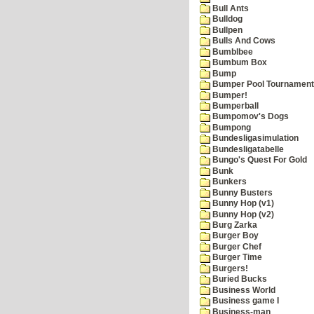
Bull Ants
Bulldog
Bullpen
Bulls And Cows
Bumblbee
Bumbum Box
Bump
Bumper Pool Tournament
Bumper!
Bumperball
Bumpomov's Dogs
Bumpong
Bundesligasimulation
Bundesligatabelle
Bungo's Quest For Gold
Bunk
Bunkers
Bunny Busters
Bunny Hop (v1)
Bunny Hop (v2)
Burg Zarka
Burger Boy
Burger Chef
Burger Time
Burgers!
Buried Bucks
Business World
Business game I
Business-man