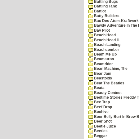
Battling Bugs
Battling Tank
Battlot
Batty Builders
Bau Des Atom-Kraftwerk
Bawdy Adventure In The 
Bay Pilot
Beach Head
Beach Head II
Beach Landing
Beachcomber
Beam Me Up
Beamatron
Beamrider
Bean Machine, The
Bear Jam
Beastoids
Beat The Beatles
Beata
Beauty Contest
Bedtime Stories Freddy Th
Bee Trap
Beef Drop
Beehive
Beer Belly Burt In Brew B
Beer Shot
Beetle Juice
Beetles
Beggar