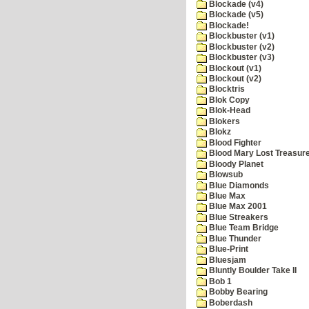
Blockade (v4)
Blockade (v5)
Blockade!
Blockbuster (v1)
Blockbuster (v2)
Blockbuster (v3)
Blockout (v1)
Blockout (v2)
Blocktris
Blok Copy
Blok-Head
Blokers
Blokz
Blood Fighter
Blood Mary Lost Treasur
Bloody Planet
Blowsub
Blue Diamonds
Blue Max
Blue Max 2001
Blue Streakers
Blue Team Bridge
Blue Thunder
Blue-Print
Bluesjam
Bluntly Boulder Take II
Bob 1
Bobby Bearing
Boberdash