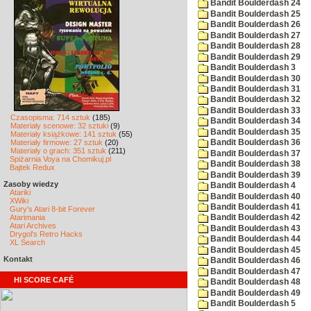
Bandit Boulderdash 24
Bandit Boulderdash 25
Bandit Boulderdash 26
Bandit Boulderdash 27
Bandit Boulderdash 28
Bandit Boulderdash 29
Bandit Boulderdash 3
Bandit Boulderdash 30
Bandit Boulderdash 31
Bandit Boulderdash 32
Bandit Boulderdash 33
Czasopisma: 714 sztuk
(185)
Bandit Boulderdash 34
Materiały scenowe: 32 sztuki
(9)
Bandit Boulderdash 35
Materiały książkowe: 141 sztuk
(55)
Materiały firmowe: 27 sztuk
(20)
Bandit Boulderdash 36
Materiały o grach: 351 sztuk
(211)
Bandit Boulderdash 37
Spiżarnia Voya na Chomikuj.pl
Bandit Boulderdash 38
Bajtek Redux
Bandit Boulderdash 39
Zasoby wiedzy
Bandit Boulderdash 4
Atariki
Bandit Boulderdash 40
XWiki
Bandit Boulderdash 41
Gury's Atari 8-bit Forever
Atarimania
Bandit Boulderdash 42
Atari Archives
Bandit Boulderdash 43
Drygol's Retro Hacks
Bandit Boulderdash 44
XL Search
Bandit Boulderdash 45
Kontakt
Bandit Boulderdash 46
Bandit Boulderdash 47
HI SCORE CAFÉ
Bandit Boulderdash 48
Bandit Boulderdash 49
Bandit Boulderdash 5