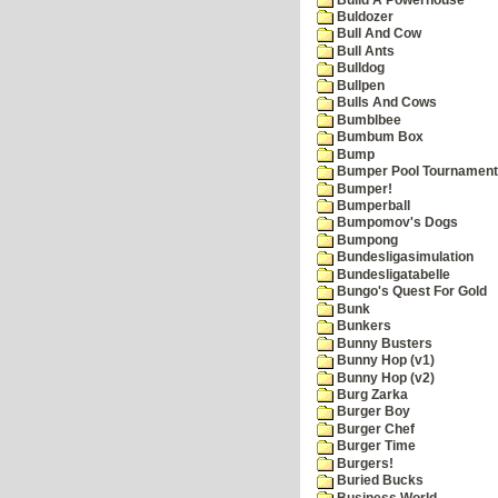
Buldozer
Bull And Cow
Bull Ants
Bulldog
Bullpen
Bulls And Cows
Bumblbee
Bumbum Box
Bump
Bumper Pool Tournament
Bumper!
Bumperball
Bumpomov's Dogs
Bumpong
Bundesligasimulation
Bundesligatabelle
Bungo's Quest For Gold
Bunk
Bunkers
Bunny Busters
Bunny Hop (v1)
Bunny Hop (v2)
Burg Zarka
Burger Boy
Burger Chef
Burger Time
Burgers!
Buried Bucks
Business World