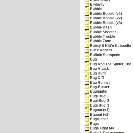
Brylanty
Bubble
Bubble Bobble (v1)
Bubble Bobble (v2)
Bubble Bobble (v3)
Bubble Dash
Bubble Shooter
Bubble Trouble
Bubble Zone
Bubsy-0 Kitt'n Kaboodle
Buck Rogers
Buffalo Stampede
Bug
Bug And The Spider, The
Bug Attack
Bug Hunt
Bug Off!
Bug Runner
Bug-Buster
Bughunter
Bugi Bugi
Bugi Bugi 2
Bugi Bugi 3
Bugout (v1)
Bugout (v2)
Bugrunner
Bugs
Bugs Fight M4
Build A Powerhouse