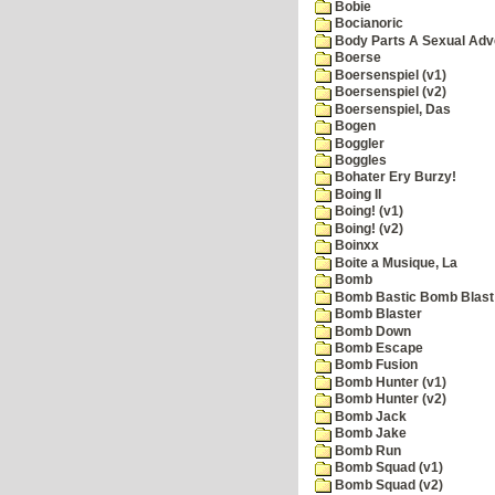
Bobie
Bocianoric
Body Parts A Sexual Adv
Boerse
Boersenspiel (v1)
Boersenspiel (v2)
Boersenspiel, Das
Bogen
Boggler
Boggles
Bohater Ery Burzy!
Boing II
Boing! (v1)
Boing! (v2)
Boinxx
Boite a Musique, La
Bomb
Bomb Bastic Bomb Blast 
Bomb Blaster
Bomb Down
Bomb Escape
Bomb Fusion
Bomb Hunter (v1)
Bomb Hunter (v2)
Bomb Jack
Bomb Jake
Bomb Run
Bomb Squad (v1)
Bomb Squad (v2)