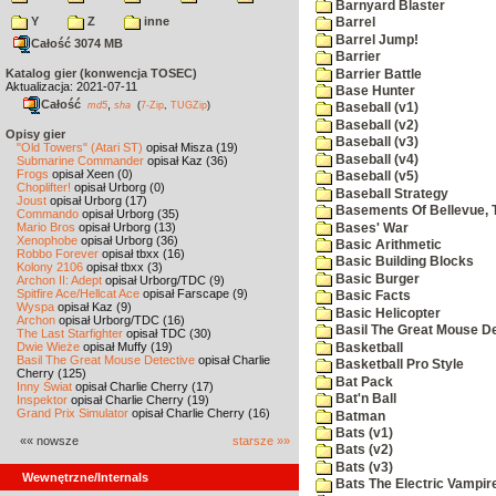
Barnyard Blaster
Y
Z
inne
Barrel
Barrel Jump!
Całość 3074 MB
Barrier
Katalog gier (konwencja TOSEC)
Barrier Battle
Aktualizacja: 2021-07-11
Base Hunter
Całość
,
md5
sha
(
7-Zip
,
TUGZip
)
Baseball (v1)
Baseball (v2)
Opisy gier
Baseball (v3)
"Old Towers" (Atari ST)
opisał Misza (19)
Baseball (v4)
Submarine Commander
opisał Kaz (36)
Frogs
opisał Xeen (0)
Baseball (v5)
Choplifter!
opisał Urborg (0)
Baseball Strategy
Joust
opisał Urborg (17)
Basements Of Bellevue, 
Commando
opisał Urborg (35)
Mario Bros
opisał Urborg (13)
Bases' War
Xenophobe
opisał Urborg (36)
Basic Arithmetic
Robbo Forever
opisał tbxx (16)
Basic Building Blocks
Kolony 2106
opisał tbxx (3)
Basic Burger
Archon II: Adept
opisał Urborg/TDC (9)
Spitfire Ace/Hellcat Ace
opisał Farscape (9)
Basic Facts
Wyspa
opisał Kaz (9)
Basic Helicopter
Archon
opisał Urborg/TDC (16)
Basil The Great Mouse De
The Last Starfighter
opisał TDC (30)
Dwie Wieże
opisał Muffy (19)
Basketball
Basil The Great Mouse Detective
opisał Charlie
Basketball Pro Style
Cherry (125)
Bat Pack
Inny Świat
opisał Charlie Cherry (17)
Bat'n Ball
Inspektor
opisał Charlie Cherry (19)
Grand Prix Simulator
opisał Charlie Cherry (16)
Batman
Bats (v1)
«« nowsze
starsze »»
Bats (v2)
Bats (v3)
Wewnętrzne/Internals
Bats The Electric Vampi