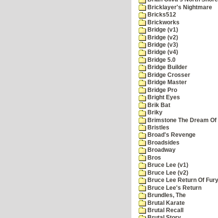
Bricklayer's Nightmare
Bricks512
Brickworks
Bridge (v1)
Bridge (v2)
Bridge (v3)
Bridge (v4)
Bridge 5.0
Bridge Builder
Bridge Crosser
Bridge Master
Bridge Pro
Bright Eyes
Brik Bat
Briky
Brimstone The Dream Of
Bristles
Broad's Revenge
Broadsides
Broadway
Bros
Bruce Lee (v1)
Bruce Lee (v2)
Bruce Lee Return Of Fur
Bruce Lee's Return
Brundles, The
Brutal Karate
Brutal Recall
Brutal Story