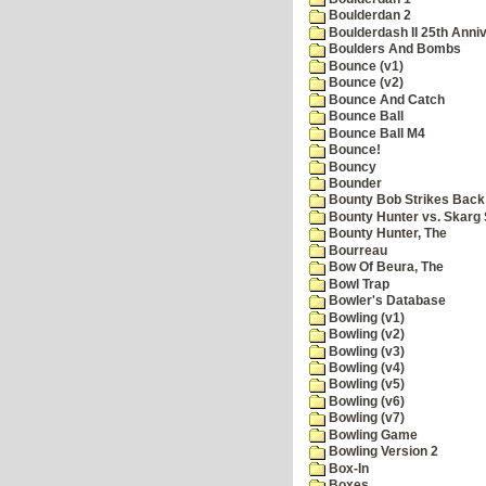
Boulderdan 2
Boulderdash II 25th Anni
Boulders And Bombs
Bounce (v1)
Bounce (v2)
Bounce And Catch
Bounce Ball
Bounce Ball M4
Bounce!
Bouncy
Bounder
Bounty Bob Strikes Back
Bounty Hunter vs. Skarg S
Bounty Hunter, The
Bourreau
Bow Of Beura, The
Bowl Trap
Bowler's Database
Bowling (v1)
Bowling (v2)
Bowling (v3)
Bowling (v4)
Bowling (v5)
Bowling (v6)
Bowling (v7)
Bowling Game
Bowling Version 2
Box-In
Boxes