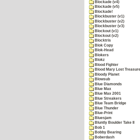
Blockade (v4)
Blockade (v5)
Blockade!
Blockbuster (v1)
Blockbuster (v2)
Blockbuster (v3)
Blockout (v1)
Blockout (v2)
Blocktris
Blok Copy
Blok-Head
Blokers
Blokz
Blood Fighter
Blood Mary Lost Treasur
Bloody Planet
Blowsub
Blue Diamonds
Blue Max
Blue Max 2001
Blue Streakers
Blue Team Bridge
Blue Thunder
Blue-Print
Bluesjam
Bluntly Boulder Take II
Bob 1
Bobby Bearing
Boberdash