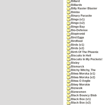
Billard
Billiards
Billy Raster Blaster
Bimbo
Binary Parasite
Bingo (v1)
Bingo (v2)
Bingo Bay
Bio-Defense
Bioptronid
Bird Eggs
Birdfood
Birds (v1)
Birds (v2)
Birth Of The Phoenix
Biscuits In Hell
Biscuits In My Pockets!
Bisley
Bismarck
Bitchy Witchy, The
Bitwa Morska (v1)
Bitwa Morska (v2)
Bitwa O Anglie
Bitwy Morskie
Biznesik
Biznesmen
Black Bouncy Blob
Black Box (v1)
Black Box (v2)