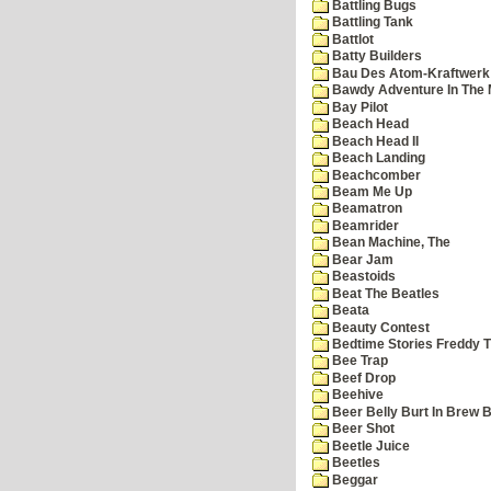
Battling Bugs
Battling Tank
Battlot
Batty Builders
Bau Des Atom-Kraftwerk
Bawdy Adventure In The 
Bay Pilot
Beach Head
Beach Head II
Beach Landing
Beachcomber
Beam Me Up
Beamatron
Beamrider
Bean Machine, The
Bear Jam
Beastoids
Beat The Beatles
Beata
Beauty Contest
Bedtime Stories Freddy Th
Bee Trap
Beef Drop
Beehive
Beer Belly Burt In Brew B
Beer Shot
Beetle Juice
Beetles
Beggar