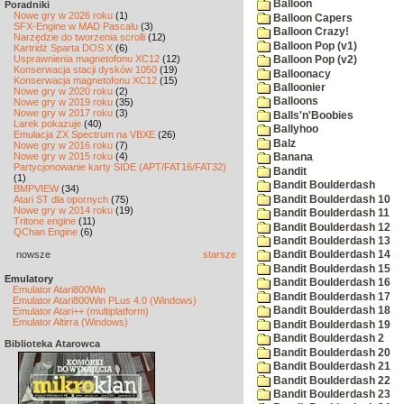
Balloon
Poradniki
Nowe gry w 2026 roku
(1)
Balloon Capers
SFX-Engine w MAD Pascalu
(3)
Balloon Crazy!
Narzędzie do tworzenia scrolli
(12)
Balloon Pop (v1)
Kartridż Sparta DOS X
(6)
Usprawnienia magnetofonu XC12
(12)
Balloon Pop (v2)
Konserwacja stacji dysków 1050
(19)
Balloonacy
Konserwacja magnetofonu XC12
(15)
Balloonier
Nowe gry w 2020 roku
(2)
Balloons
Nowe gry w 2019 roku
(35)
Nowe gry w 2017 roku
(3)
Balls'n'Boobies
Larek pokazuje
(40)
Ballyhoo
Emulacja ZX Spectrum na VBXE
(26)
Balz
Nowe gry w 2016 roku
(7)
Nowe gry w 2015 roku
(4)
Banana
Partycjonowanie karty SIDE (APT/FAT16/FAT32)
Bandit
(1)
Bandit Boulderdash
BMPVIEW
(34)
Bandit Boulderdash 10
Atari ST dla opornych
(75)
Nowe gry w 2014 roku
(19)
Bandit Boulderdash 11
Tritone engine
(11)
Bandit Boulderdash 12
QChan Engine
(6)
Bandit Boulderdash 13
nowsze
starsze
Bandit Boulderdash 14
Bandit Boulderdash 15
Emulatory
Bandit Boulderdash 16
Emulator Atari800Win
Bandit Boulderdash 17
Emulator Atari800Win PLus 4.0 (Windows)
Bandit Boulderdash 18
Emulator Atari++ (multiplatform)
Emulator Altirra (Windows)
Bandit Boulderdash 19
Bandit Boulderdash 2
Biblioteka Atarowca
Bandit Boulderdash 20
Bandit Boulderdash 21
Bandit Boulderdash 22
Bandit Boulderdash 23