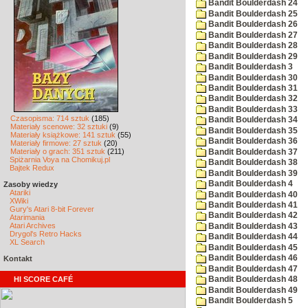
Bandit Boulderdash 24
Bandit Boulderdash 25
Bandit Boulderdash 26
Bandit Boulderdash 27
Bandit Boulderdash 28
Bandit Boulderdash 29
Bandit Boulderdash 3
Bandit Boulderdash 30
Bandit Boulderdash 31
Bandit Boulderdash 32
Bandit Boulderdash 33
Czasopisma: 714 sztuk
(185)
Bandit Boulderdash 34
Materiały scenowe: 32 sztuki
(9)
Bandit Boulderdash 35
Materiały książkowe: 141 sztuk
(55)
Bandit Boulderdash 36
Materiały firmowe: 27 sztuk
(20)
Materiały o grach: 351 sztuk
(211)
Bandit Boulderdash 37
Spiżarnia Voya na Chomikuj.pl
Bandit Boulderdash 38
Bajtek Redux
Bandit Boulderdash 39
Bandit Boulderdash 4
Zasoby wiedzy
Atariki
Bandit Boulderdash 40
XWiki
Bandit Boulderdash 41
Gury's Atari 8-bit Forever
Bandit Boulderdash 42
Atarimania
Atari Archives
Bandit Boulderdash 43
Drygol's Retro Hacks
Bandit Boulderdash 44
XL Search
Bandit Boulderdash 45
Bandit Boulderdash 46
Kontakt
Bandit Boulderdash 47
HI SCORE CAFÉ
Bandit Boulderdash 48
Bandit Boulderdash 49
Bandit Boulderdash 5