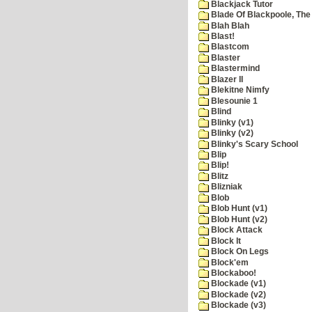
Blackjack Tutor
Blade Of Blackpoole, The
Blah Blah
Blast!
Blastcom
Blaster
Blastermind
Blazer II
Blekitne Nimfy
Blesounie 1
Blind
Blinky (v1)
Blinky (v2)
Blinky's Scary School
Blip
Blip!
Blitz
Blizniak
Blob
Blob Hunt (v1)
Blob Hunt (v2)
Block Attack
Block It
Block On Legs
Block'em
Blockaboo!
Blockade (v1)
Blockade (v2)
Blockade (v3)