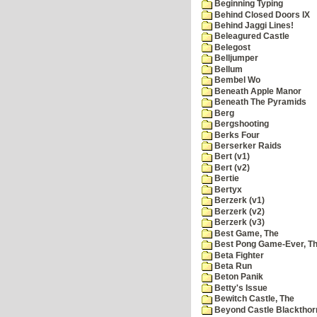
Beginning Typing
Behind Closed Doors IX
Behind Jaggi Lines!
Beleagured Castle
Belegost
Belljumper
Bellum
Bembel Wo
Beneath Apple Manor
Beneath The Pyramids
Berg
Bergshooting
Berks Four
Berserker Raids
Bert (v1)
Bert (v2)
Bertie
Bertyx
Berzerk (v1)
Berzerk (v2)
Berzerk (v3)
Best Game, The
Best Pong Game-Ever, T
Beta Fighter
Beta Run
Beton Panik
Betty's Issue
Bewitch Castle, The
Beyond Castle Blackthor