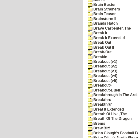
Brain Buster
Brain Strainers
Brain Teaser
Brainstorm II
Brands Hatch
Brave Carpenter, The
Break It
Break It Extended
Break Out
Break Out II
Break-Out
Breakin
Breakout (v1)
Breakout (v2)
Breakout (v3)
Breakout (v4)
Breakout (v5)
Breakout+
Breakout-Duell
Breakthrough In The Ard
Breakthru
Breakthru'
Breat It Extended
Breath Of Live, The
Breath Of The Dragon
Brems
Brew Biz!
Brian Clough's Football F
Brian Oliva's North Shore