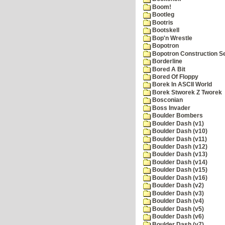
Boom!
Bootleg
Bootris
Bootskell
Bop'n Wrestle
Bopotron
Bopotron Construction S
Borderline
Bored A Bit
Bored Of Floppy
Borek In ASCII World
Borek Stworek Z Tworek
Bosconian
Boss Invader
Boulder Bombers
Boulder Dash (v1)
Boulder Dash (v10)
Boulder Dash (v11)
Boulder Dash (v12)
Boulder Dash (v13)
Boulder Dash (v14)
Boulder Dash (v15)
Boulder Dash (v16)
Boulder Dash (v2)
Boulder Dash (v3)
Boulder Dash (v4)
Boulder Dash (v5)
Boulder Dash (v6)
Boulder Dash (v7)