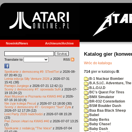
Nowinki/News
Archiwum/Archive
Katalog gier (konwe
Translate to
RSS
Wróc do katalogu
714
gier w katalogu
B
:
Spotkanie z demosceną #9: STeel/Tori
z 2026-08-
07 20:49 (1)
B-1 Nuclear Bomber
Letnia edycja Silly Venture 2026
z 2026-07-31
15:41 (38)
B.A.S.I.C. Adventure, The
Pamięci Jurgiego
z 2026-07-21 12:42 (1)
B.L.O.U.D
Sceny z demosceny #7: opowiada SuN
z 2026-07-
BC's Quest For Tires
19 15:24 (2)
Atari Muzeum w Poznaniu na KWAS #40
z 2026-
BMX Simulator
07-16 16:10 (4)
BR-032 Constellation
Nie żyje kolega Pecuś
z 2026-07-13 18:00 (30)
BSM Boulder Dash
Sceny z demosceny #7 - Grzegorz "Sun" Żyła
z
Baa Baa Black Sheep
2026-07-12 17:29 (12)
Lost Party 2026 nadchodzi
z 2026-07-08 15:28
Babel
(23)
Baby Berks
Pan Zenon i Atari na KWAS #40
z 2026-07-07 13:25
Baby Chase!
(7)
Spotkanie z redakcją "The Voice"
z 2026-07-04
Baby Dash
07:42 (9)