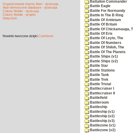
Battalion Commander
Organizowanie imprez Atari - dyskusja
Battle Eagle
Atari demoscene database - dyskusja
Battle For Normandy
Colony Mobile - dyskusja
Colony Mobile - projekt
Battle In The B Ring
Statystyki
Battle Of Antietam
Battle Of Britain
Battle Of Chickamauga, 
Battle Of Eris
Nowinki
tworzone dzięki
CuteNews
Battle Of Leyte, The
Battle Of Numbers
Battle Of Shiloh, The
Battle Of The Planets
Battle Ships (v1)
Battle Ships (v2)
Battle Star
Battle Stations
Battle Tank
Battle Trek
Battle Trivial
Battlecruiser I
Battlecruiser II
Battlefield
Battleroom
Battleship
Battleship (v1)
Battleship (v2)
Battleship (v3)
Battlezone (v1)
Battlezone (v2)