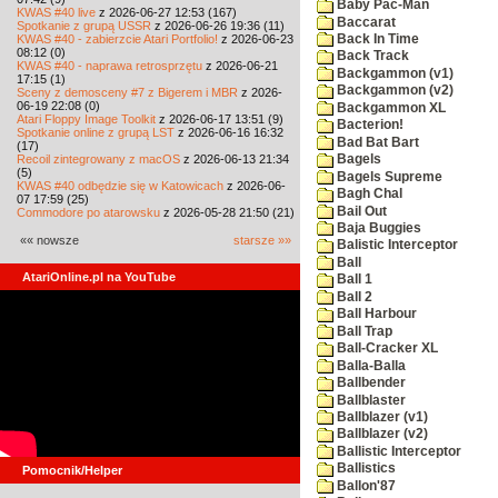
Baby Pac-Man
KWAS #40 live
z 2026-06-27 12:53 (167)
Baccarat
Spotkanie z grupą USSR
z 2026-06-26 19:36 (11)
KWAS #40 - zabierzcie Atari Portfolio!
z 2026-06-23
Back In Time
08:12 (0)
Back Track
KWAS #40 - naprawa retrosprzętu
z 2026-06-21
Backgammon (v1)
17:15 (1)
Backgammon (v2)
Sceny z demosceny #7 z Bigerem i MBR
z 2026-
06-19 22:08 (0)
Backgammon XL
Atari Floppy Image Toolkit
z 2026-06-17 13:51 (9)
Bacterion!
Spotkanie online z grupą LST
z 2026-06-16 16:32
Bad Bat Bart
(17)
Recoil zintegrowany z macOS
z 2026-06-13 21:34
Bagels
(5)
Bagels Supreme
KWAS #40 odbędzie się w Katowicach
z 2026-06-
Bagh Chal
07 17:59 (25)
Bail Out
Commodore po atarowsku
z 2026-05-28 21:50 (21)
Baja Buggies
«« nowsze
starsze »»
Balistic Interceptor
Ball
AtariOnline.pl na YouTube
Ball 1
Ball 2
Ball Harbour
Ball Trap
Ball-Cracker XL
Balla-Balla
Ballbender
Ballblaster
Ballblazer (v1)
Ballblazer (v2)
Ballistic Interceptor
Ballistics
Pomocnik/Helper
Ballon'87