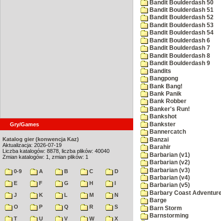
Bandit Boulderdash 50
Bandit Boulderdash 51
Bandit Boulderdash 52
Bandit Boulderdash 53
Bandit Boulderdash 54
Bandit Boulderdash 6
Bandit Boulderdash 7
Bandit Boulderdash 8
Bandit Boulderdash 9
Bandits
Bangpong
Bank Bang!
Bank Panik
Bank Robber
Banker's Run!
Bankshot
Bankster
Gry/Games
Bannercatch
Katalog gier (konwencja Kaz)
Banzai
Aktualizacja: 2026-07-19
Barahir
Liczba katalogów: 8878, liczba plików: 40040
Barbarian (v1)
Zmian katalogów: 1, zmian plików: 1
Barbarian (v2)
Barbarian (v3)
0-9
A
B
C
D
Barbarian (v4)
E
F
G
H
I
Barbarian (v5)
Barbary Coast Adventur
J
K
L
M
N
Barge
O
P
Q
R
S
Barn Storm
Barnstorming
T
U
V
W
X