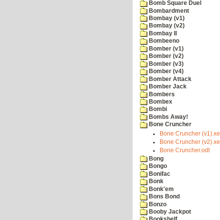
Bomb Square Duel
Bombardment
Bombay (v1)
Bombay (v2)
Bombay II
Bombeeno
Bomber (v1)
Bomber (v2)
Bomber (v3)
Bomber (v4)
Bomber Attack
Bomber Jack
Bombers
Bombex
Bombi
Bombs Away!
Bone Cruncher
Bone Cruncher (v1).x
Bone Cruncher (v2).x
Bone Cruncher.odt
Bong
Bongo
Bonifac
Bonk
Bonk'em
Bons Bond
Bonzo
Booby Jackpot
Bookshelf