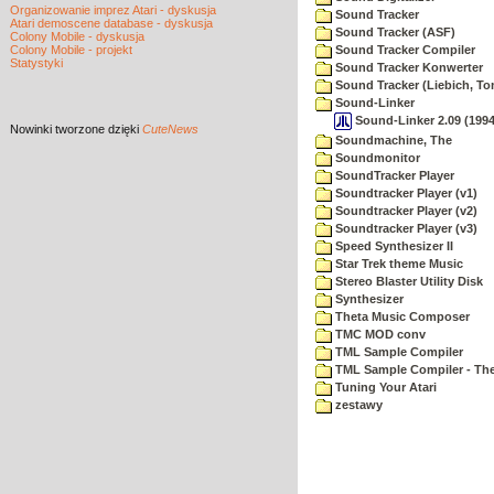
Organizowanie imprez Atari - dyskusja
Sound Tracker
Atari demoscene database - dyskusja
Sound Tracker (ASF)
Colony Mobile - dyskusja
Colony Mobile - projekt
Sound Tracker Compiler
Statystyki
Sound Tracker Konwerter
Sound Tracker (Liebich, T
Sound-Linker
Sound-Linker 2.09 (1994
Nowinki
tworzone dzięki
CuteNews
Soundmachine, The
Soundmonitor
SoundTracker Player
Soundtracker Player (v1)
Soundtracker Player (v2)
Soundtracker Player (v3)
Speed Synthesizer II
Star Trek theme Music
Stereo Blaster Utility Disk
Synthesizer
Theta Music Composer
TMC MOD conv
TML Sample Compiler
TML Sample Compiler - The
Tuning Your Atari
zestawy