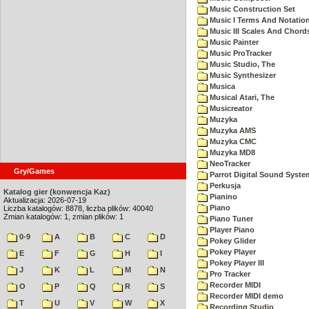
Music Construction Set
Music I Terms And Notatio
Music III Scales And Chord
Music Painter
Music ProTracker
Music Studio, The
Music Synthesizer
Musica
Musical Atari, The
Musicreator
Muzyka
Muzyka AMS
Muzyka CMC
Muzyka MD8
NeoTracker
Gry/Games
Parrot Digital Sound Syste
Perkusja
Katalog gier (konwencja Kaz)
Pianino
Aktualizacja: 2026-07-19
Piano
Liczba katalogów: 8878, liczba plików: 40040
Zmian katalogów: 1, zmian plików: 1
Piano Tuner
Player Piano
0-9
A
B
C
D
Pokey Glider
Pokey Player
E
F
G
H
I
Pokey Player III
J
K
L
M
N
Pro Tracker
Recorder MIDI
O
P
Q
R
S
Recorder MIDI demo
T
U
V
W
X
Recording Studio