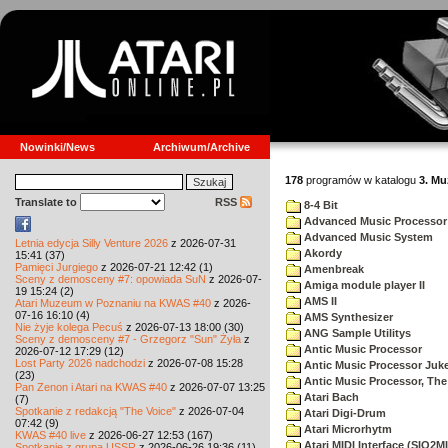
Nowinki/News
Archiwum/Archive
178
programów w katalogu
3. Mu
Translate to
RSS
8-4 Bit
Advanced Music Processor
Advanced Music System
Letnia edycja Silly Venture 2026
z 2026-07-31
Akordy
15:41 (37)
Pamięci Jurgiego
z 2026-07-21 12:42 (1)
Amenbreak
Sceny z demosceny #7: opowiada SuN
z 2026-07-
Amiga module player II
19 15:24 (2)
AMS II
Atari Muzeum w Poznaniu na KWAS #40
z 2026-
07-16 16:10 (4)
AMS Synthesizer
Nie żyje kolega Pecuś
z 2026-07-13 18:00 (30)
ANG Sample Utilitys
Sceny z demosceny #7 - Grzegorz "Sun" Żyła
z
Antic Music Processor
2026-07-12 17:29 (12)
Lost Party 2026 nadchodzi
z 2026-07-08 15:28
Antic Music Processor Juk
(23)
Antic Music Processor, The
Pan Zenon i Atari na KWAS #40
z 2026-07-07 13:25
Atari Bach
(7)
Spotkanie z redakcją "The Voice"
z 2026-07-04
Atari Digi-Drum
07:42 (9)
Atari Microrhytm
KWAS #40 live
z 2026-06-27 12:53 (167)
Atari MIDI Interface (SIO2MI
Spotkanie z grupą USSR
z 2026-06-26 19:36 (11)