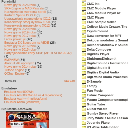
Poradniki
CMC Ins
Nowe gry w 2026 roku
(1)
SFX-Engine w MAD Pascalu
(3)
CMC Module Player
Narzędzie do tworzenia scrolli
(12)
CMC Module Player XF
Kartridż Sparta DOS X
(6)
CMC Player
Usprawnienia magnetofonu XC12
(12)
Konserwacja stacji dysków 1050
(19)
CMC Sample Maker
Konserwacja magnetofonu XC12
(15)
Colleen Music Creator, The
Nowe gry w 2020 roku
(2)
Crystal Sound
Nowe gry w 2019 roku
(35)
Nowe gry w 2017 roku
(3)
Data converter for MPT
Larek pokazuje
(40)
Dekoder modulow z Soundt
Emulacja ZX Spectrum na VBXE
(26)
Dekoder Modulow z Soundt
Nowe gry w 2016 roku
(7)
Nowe gry w 2015 roku
(4)
Delta Composer
Partycjonowanie karty SIDE (APT/FAT16/FAT32)
Digidisk Player
(1)
Digidrum;Digisynth
BMPVIEW
(34)
Atari ST dla opornych
(75)
Digital Sounds Instructio
Nowe gry w 2014 roku
(19)
Digital Studio II
Tritone engine
(11)
Digitize Digital Audio
QChan Engine
(6)
Digi-Voice Audio Processi
nowsze
starsze
D-Sample
Fampy
Emulatory
Fun Music
Emulator Atari800Win
Emulator Atari800Win PLus 4.0 (Windows)
Future Composer
Emulator Atari++ (multiplatform)
Future Composer uncompil
Emulator Altirra (Windows)
Guitar Tutor
Biblioteka Atarowca
Guitar Wizard
Gumby Stereo Player
Jerry White's Music Lesso
Jouer du Piano
K3 Wave Table Editor