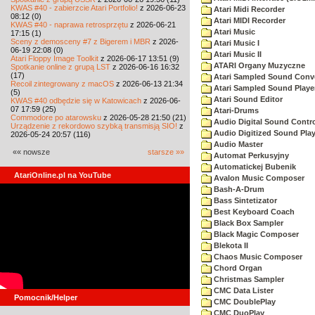
KWAS #40 - zabierzcie Atari Portfolio!
z 2026-06-23
Atari Midi Recorder
08:12 (0)
Atari MIDI Recorder
KWAS #40 - naprawa retrosprzętu
z 2026-06-21
Atari Music
17:15 (1)
Sceny z demosceny #7 z Bigerem i MBR
z 2026-
Atari Music I
06-19 22:08 (0)
Atari Music II
Atari Floppy Image Toolkit
z 2026-06-17 13:51 (9)
ATARI Organy Muzyczne
Spotkanie online z grupą LST
z 2026-06-16 16:32
(17)
Atari Sampled Sound Conve
Recoil zintegrowany z macOS
z 2026-06-13 21:34
Atari Sampled Sound Playe
(5)
Atari Sound Editor
KWAS #40 odbędzie się w Katowicach
z 2026-06-
07 17:59 (25)
Atari-Drums
Commodore po atarowsku
z 2026-05-28 21:50 (21)
Audio Digital Sound Contr
Urządzenie z rekordowo szybką transmisją SIO!
z
Audio Digitized Sound Play
2026-05-24 20:57 (116)
Audio Master
«« nowsze
starsze »»
Automat Perkusyjny
Automatickej Bubenik
AtariOnline.pl na YouTube
Avalon Music Composer
Bash-A-Drum
Bass Sintetizator
Best Keyboard Coach
Black Box Sampler
Black Magic Composer
Blekota II
Chaos Music Composer
Chord Organ
Christmas Sampler
CMC Data Lister
Pomocnik/Helper
CMC DoublePlay
CMC DuoPlay