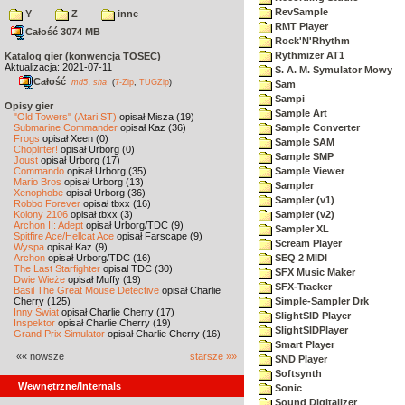
RevSample
Y
Z
inne
RMT Player
Całość 3074 MB
Rock'N'Rhythm
Rythmizer AT1
Katalog gier (konwencja TOSEC)
Aktualizacja: 2021-07-11
S. A. M. Symulator Mowy
Całość
,
md5
sha
(
7-Zip
,
TUGZip
)
Sam
Sampi
Opisy gier
Sample Art
"Old Towers" (Atari ST)
opisał Misza (19)
Submarine Commander
opisał Kaz (36)
Sample Converter
Frogs
opisał Xeen (0)
Sample SAM
Choplifter!
opisał Urborg (0)
Sample SMP
Joust
opisał Urborg (17)
Commando
opisał Urborg (35)
Sample Viewer
Mario Bros
opisał Urborg (13)
Sampler
Xenophobe
opisał Urborg (36)
Sampler (v1)
Robbo Forever
opisał tbxx (16)
Kolony 2106
opisał tbxx (3)
Sampler (v2)
Archon II: Adept
opisał Urborg/TDC (9)
Sampler XL
Spitfire Ace/Hellcat Ace
opisał Farscape (9)
Scream Player
Wyspa
opisał Kaz (9)
Archon
opisał Urborg/TDC (16)
SEQ 2 MIDI
The Last Starfighter
opisał TDC (30)
SFX Music Maker
Dwie Wieże
opisał Muffy (19)
SFX-Tracker
Basil The Great Mouse Detective
opisał Charlie
Cherry (125)
Simple-Sampler Drk
Inny Świat
opisał Charlie Cherry (17)
SlightSID Player
Inspektor
opisał Charlie Cherry (19)
SlightSIDPlayer
Grand Prix Simulator
opisał Charlie Cherry (16)
Smart Player
«« nowsze
starsze »»
SND Player
Softsynth
Wewnętrzne/Internals
Sonic
Sound Digitalizer