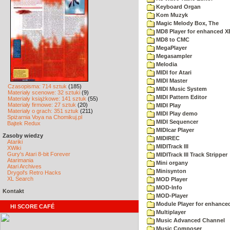
Keyboard Organ
Kom Muzyk
Magic Melody Box, The
MD8 Player for enhanced X
MD8 to CMC
MegaPlayer
Megasampler
Melodia
MIDI for Atari
MIDI Master
Czasopisma: 714 sztuk
(185)
MIDI Music System
Materiały scenowe: 32 sztuki
(9)
MIDI Pattern Editor
Materiały książkowe: 141 sztuk
(55)
Materiały firmowe: 27 sztuk
(20)
MIDI Play
Materiały o grach: 351 sztuk
(211)
MIDI Play demo
Spiżarnia Voya na Chomikuj.pl
MIDI Sequencer
Bajtek Redux
MIDIcar Player
Zasoby wiedzy
MIDIREC
Atariki
MIDITrack III
XWiki
Gury's Atari 8-bit Forever
MIDITrack III Track Stripper
Atarimania
Mini organy
Atari Archives
Minisynton
Drygol's Retro Hacks
XL Search
MOD Player
MOD-Info
Kontakt
MOD-Player
Module Player for enhance
HI SCORE CAFÉ
Multiplayer
Music Advanced Channel
Music Composer