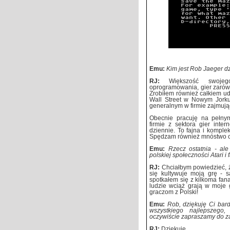
Emu:
Kim jest Rob Jaeger d
RJ:
Większość swojeg
oprogramowania, gier zarów
Zrobiłem również całkiem u
Wall Street w Nowym Jorku
generalnym w firmie zajmując
Obecnie pracuję na pełny
firmie z sektora gier int
dziennie. To fajna i kompl
Spędzam również mnóstwo c
Emu:
Rzecz ostatnia - al
polskiej społeczności Atari 
RJ:
Chciałbym powiedzieć, ż
się kultywuje moją grę - s
spotkałem się z kilkoma fan
ludzie wciąż grają w moje 
graczom z Polski!
Emu:
Rob, dziękuję Ci bar
wszystkiego najlepszego
oczywiście zapraszamy do zaj
RJ:
Dziękuję.