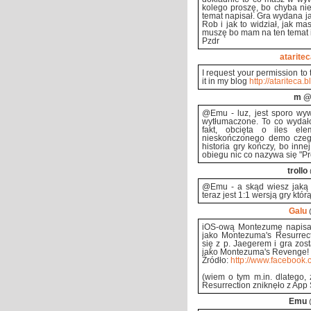
kolego proszę, bo chyba nie
temat napisał. Gra wydana ja
Rob i jak to widział, jak ma
muszę bo mam na ten temat i
Pzdr
atarite
I request your permission to 
it in my blog
http://atariteca
m
@2
@Emu - luz, jest sporo wyw
wytłumaczone. To co wydało
fakt, obcięta o iles e
nieskończonego demo czego
historia gry kończy, bo innej
obiegu nic co nazywa się "Pr
trollo
@Emu - a skąd wiesz jaką m
teraz jest 1:1 wersją gry któ
Galu
iOS-ową Montezumę napisał 
jako Montezuma's Resurrect
się z p. Jaegerem i gra zo
jako Montezuma's Revenge!
Źródło:
http://www.facebook.
(wiem o tym m.in. dlatego,
Resurrection zniknęło z App S
Emu