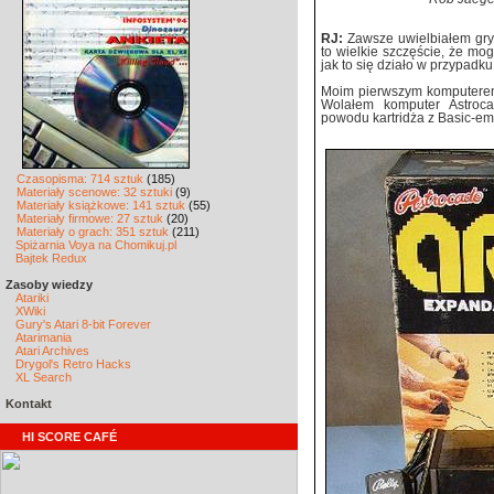
RJ:
Zawsze uwielbiałem gry,
to wielkie szczęście, że mog
jak to się działo w przypadk
Moim pierwszym komputerem 
Wolałem komputer Astroca
powodu kartridża z Basic-em
Czasopisma: 714 sztuk
(185)
Materiały scenowe: 32 sztuki
(9)
Materiały książkowe: 141 sztuk
(55)
Materiały firmowe: 27 sztuk
(20)
Materiały o grach: 351 sztuk
(211)
Spiżarnia Voya na Chomikuj.pl
Bajtek Redux
Zasoby wiedzy
Atariki
XWiki
Gury's Atari 8-bit Forever
Atarimania
Atari Archives
Drygol's Retro Hacks
XL Search
Kontakt
HI SCORE CAFÉ