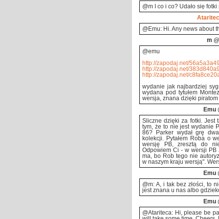
@m I co i co? Udało się fotki
Atarite
@Emu: Hi. Any news about the
m
@2
@emu
http://zapodaj.net/56a5a3a49
http://zapodaj.net/383d840a9
http://zapodaj.net/c8fa8ce20
wydanie jak najbardziej syg
wydana pod tytułem Monte
wersja, znana dzięki piratom
Emu
Śliczne dzięki za fotki. Jes
tym, że to nie jest wydanie 
86? Parker wydał grę dwa
kolekcji. Pytałem Roba o we
wersję PB, zresztą do ni
Odpowiem Ci - w wersji PB 
ma, bo Rob tego nie autoryz
w naszym kraju wersją". Wers
Emu
@m: A, i tak bez złości, to 
jest znana u nas albo gdzieko
Emu
@Atariteca: Hi, please be pati
will take some time. Cheers