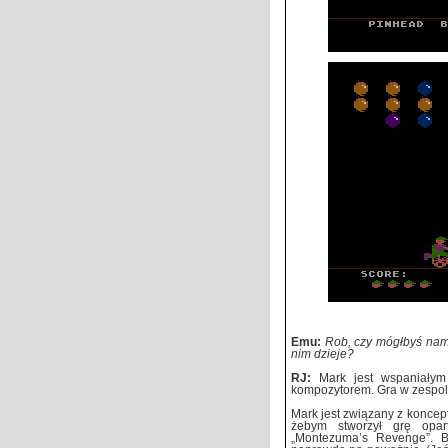
Emu:
Rob, czy mógłbyś nam 
nim dzieje?
RJ:
Mark jest wspaniałym 
kompozytorem. Gra w zespol
Mark jest związany z konce
żebym stworzył grę opa
„Montezuma’s Revenge”. Br