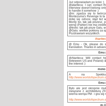
Już odpowiadam po kolei :)
@atariteca: I can contact R
interview doesn't belong only 
to handle it somehow :)
@m: zgadza się to twórczo
Montezuma's Revenge to ta k
dotej się odnosi, stąd też
Monty bo, tak jak piszesz, pi
wersji (Parker) nie ma cred
@trollo: tak jak pisze Galu, 
@Galu: wielkie pokłony za sp
Pozdrawiam wszystkich.
Atarite
@ Emu - Ok, please do so
translation. Thanks in advan
Emu
@Atariteca: Will contact h
beteween US and Poland) & w
the interest :)
mono
A na Spektru
http://www.worldofspectrum.or
Emu
Było ale jest okropnie mu
związane z architekturą Z
wierna wersja PM - i gra się
http://www.worldofspectrum.or
m
@2