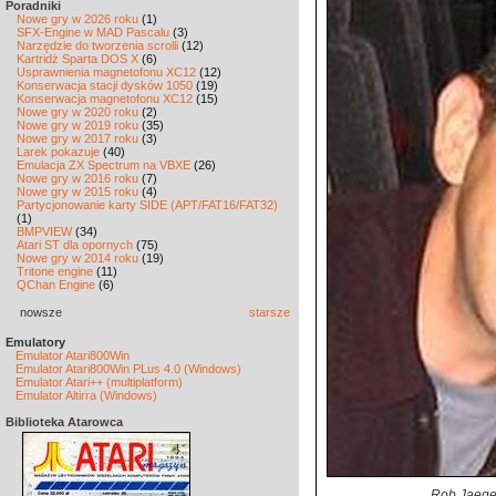
Poradniki
Nowe gry w 2026 roku
(1)
SFX-Engine w MAD Pascalu
(3)
Narzędzie do tworzenia scrolli
(12)
Kartridż Sparta DOS X
(6)
Usprawnienia magnetofonu XC12
(12)
Konserwacja stacji dysków 1050
(19)
Konserwacja magnetofonu XC12
(15)
Nowe gry w 2020 roku
(2)
Nowe gry w 2019 roku
(35)
Nowe gry w 2017 roku
(3)
Larek pokazuje
(40)
Emulacja ZX Spectrum na VBXE
(26)
Nowe gry w 2016 roku
(7)
Nowe gry w 2015 roku
(4)
Partycjonowanie karty SIDE (APT/FAT16/FAT32)
(1)
BMPVIEW
(34)
Atari ST dla opornych
(75)
Nowe gry w 2014 roku
(19)
Tritone engine
(11)
QChan Engine
(6)
nowsze
starsze
Emulatory
Emulator Atari800Win
Emulator Atari800Win PLus 4.0 (Windows)
Emulator Atari++ (multiplatform)
Emulator Altirra (Windows)
Biblioteka Atarowca
Rob Jaeger