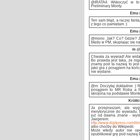
@IRATA4: Wskoczyć w to
Preliminary Monty.
Emu
Ten sam błąd, a raczej fantaz
z tego co pamiętam :)
Emu
@mono: Jak? Co? Gdzie? Ja
błędu w PM, skupiając się na
m
@2
Chwała za wywiad! Ale widać
Bo prawda jest taka, że nig
znamy pod ta nazwą to jes
jako gra z posągiem na końc
nie wydane.
Emu
@m: Doczytaj dokładnie :) R
posągiem to MR Roba a Pre
skrojoną na podstawie Mont
Krótki
Ja przepraszam, ale wyg
merytorycznie do wywiadu.
już od dawna znane - wyst
Jaegerem:
http://www.digitpress.com/libra
albo choćby do Wikipedii.
Może wtedy autor nie opow
opublikował grę pod nazwą P