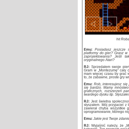
hit Rob
Emu:
Posiadasz jeszcze s
platformy do gier? Grasz w
zaprojektowania? Jeśli t
oryginalnego Atari?
RJ:
Sprzedałem swoje pierw
Gram w „Montezumę” cały cz
mam więcej czasu by grać w
to, że zabawne, proste gry wr
Emu:
Rob, interesujesz się
się bardzo. Mamy mnóstwo 
graficznych, rozszerzeń p
twardego dysku itp. Słyszałe
RJ:
Jest świetna społecznoś
słyszałem. Mój przyjaciel z 
zawierał chyba wszystkie g
oprogramowanie, którego ni
Emu:
Jakie jest Twoje zdani
RJ:
Wyjaśnić należy, że „