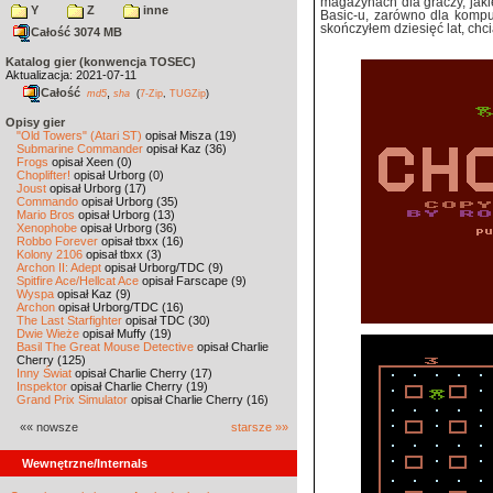
magazynach dla graczy, jaki
Y
Z
inne
Basic-u, zarówno dla komput
skończyłem dziesięć lat, chc
Całość 3074 MB
Katalog gier (konwencja TOSEC)
Aktualizacja: 2021-07-11
Całość
,
md5
sha
(
7-Zip
,
TUGZip
)
Opisy gier
"Old Towers" (Atari ST)
opisał Misza (19)
Submarine Commander
opisał Kaz (36)
Frogs
opisał Xeen (0)
Choplifter!
opisał Urborg (0)
Joust
opisał Urborg (17)
Commando
opisał Urborg (35)
Mario Bros
opisał Urborg (13)
Xenophobe
opisał Urborg (36)
Robbo Forever
opisał tbxx (16)
Kolony 2106
opisał tbxx (3)
Archon II: Adept
opisał Urborg/TDC (9)
Spitfire Ace/Hellcat Ace
opisał Farscape (9)
Wyspa
opisał Kaz (9)
Archon
opisał Urborg/TDC (16)
The Last Starfighter
opisał TDC (30)
Dwie Wieże
opisał Muffy (19)
Basil The Great Mouse Detective
opisał Charlie
Cherry (125)
Inny Świat
opisał Charlie Cherry (17)
Inspektor
opisał Charlie Cherry (19)
Grand Prix Simulator
opisał Charlie Cherry (16)
«« nowsze
starsze »»
Wewnętrzne/Internals