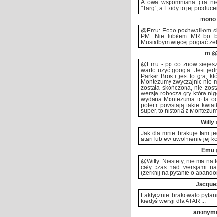
A owa wspomniana gra nie 
"Targ", a Exidy to jej produce
mono
@Emu: Eeee pochwaliłem się
PM. Nie lubiłem MR bo był
Musiałbym więcej pograć żeb
m
@2
@Emu - po co znów siejesz z
warto użyć googla. Jest j
Parker Bros i jest to gra, k
Montezumy zwyczajnie nie ma.
została skończona, nie zosta
wersja robocza gry która ni
wydana Montezuma to ta od 
potem powstają takie kwiatk
super, to historia z Montezu
Willy
Jak dla mnie brakuje tam je
atari lub ew uwolnienie jej 
Emu
@Willy: Niestety, nie ma na 
cały czas nad wersjami na 
(zerknij na pytanie o abando
Jacque
Faktycznie, brakowało pytan
kiedyś wersji dla ATARI...
anonym