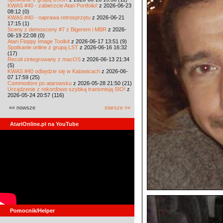
KWAS #40 - zabierzcie Atari Portfolio!
z 2026-06-23
08:12 (0)
KWAS #40 - naprawa retrosprzętu
z 2026-06-21
17:15 (1)
Sceny z demosceny #7 z Bigerem i MBR
z 2026-
06-19 22:08 (0)
Atari Floppy Image Toolkit
z 2026-06-17 13:51 (9)
Spotkanie online z grupą LST
z 2026-06-16 16:32
(17)
Recoil zintegrowany z macOS
z 2026-06-13 21:34
(5)
KWAS #40 odbędzie się w Katowicach
z 2026-06-
07 17:59 (25)
Commodore po atarowsku
z 2026-05-28 21:50 (21)
Urządzenie z rekordowo szybką transmisją SIO!
z
2026-05-24 20:57 (116)
«« nowsze
starsze »»
AtariOnline.pl na YouTube
Pomocnik/Helper