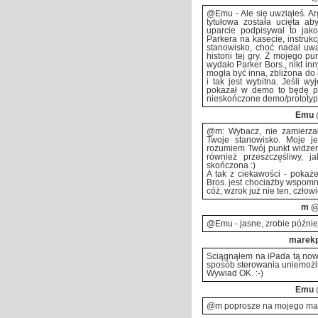
@Emu - Ale się uwziąłeś. Ar
tytułowa została ucięta ab
uparcie podpisywał to jako
Parkera na kasecie, instruk
stanowisko, choć nadal u
historii tej gry. Z mojego p
wydało Parker Bors., nikt in
mogła być inna, zbliżona do i
i tak jest wybitna. Jeśli w
pokazał w demo to będę prz
nieskończone demo/prototyp
Emu
@m: Wybacz, nie zamierza
Twoje stanowisko. Moje je
rozumiem Twój punkt widzen
również przeszczęśliwy, j
skończona :)
A tak z ciekawości - poka
Bros. jest chociażby wspomn
cóż, wzrok już nie ten, człowi
m
@2
@Emu - jasne, zrobie później
marek
Ściągnąłem na iPada tą nową 
sposób sterowania uniemożliw
Wywiad OK. :-)
Emu
@m poprosze na mojego ma