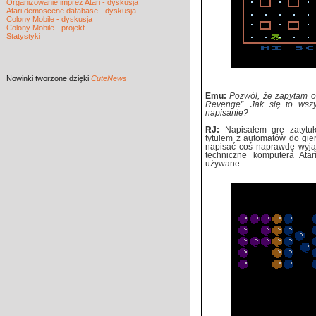
Organizowanie imprez Atari - dyskusja
Atari demoscene database - dyskusja
Colony Mobile - dyskusja
Colony Mobile - projekt
Statystyki
Nowinki
tworzone dzięki
CuteNews
Emu:
Pozwól, że zapytam o
Revenge”. Jak się to wsz
napisanie?
RJ:
Napisałem grę zatytuł
tytułem z automatów do gier
napisać coś naprawdę wyjąt
techniczne komputera Atar
używane.