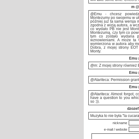
m
@2
@Emu - chcesz powiedzi
Montezumy po swojemu w ukry
później już ta sama wersja m
zgodna z wizją autora, a wcz
co wydało PB nie jest Mon
Montezumą, czy tym co pows
tym co zostało wydana p
wznowieniami. A może ta 
wymierzona w autora aby m
Dobra, z mojej strony EOT 
Monty.
Emu
@m: Z mojej strony również E
Emu
@Atariteca: Permission gran
Emu
@Atariteca: Almost forgot, 
have a question to you whic
so :)).
dzozef
Muzyka to nie była "la cucara
nickname
e-mail / website