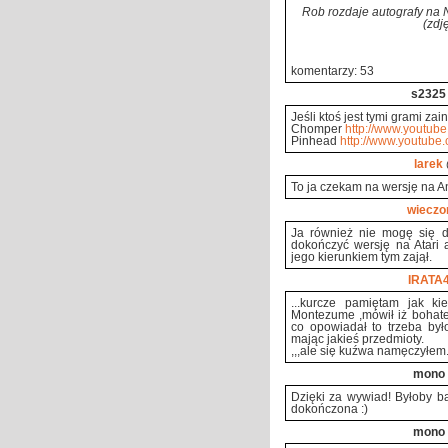
Rob rozdaje autografy na 
(zdj
komentarzy: 53
s2325
Jeśli ktoś jest tymi grami za
Chomper
http://www.youtub
Pinhead
http://www.youtub
larek
To ja czekam na wersję na An
wieczo
Ja również nie mogę się d
dokończyć wersję na Atari 
jego kierunkiem tym zajął.
IRATA
...kurcze pamiętam jak k
Montezume ,mówił iż bohate
co opowiadał to trzeba by
mając jakieś przedmioty.
,,,ale się kuźwa namęczyłem..
mono
Dzięki za wywiad! Byłoby b
dokończona :)
mono