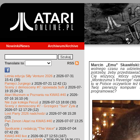
Nowinki/News
Archiwum/Archive
Translate to
RSS
Marcin „Emu” Skawińsk
wolnego czasu na udziele
potrzeby, żeby przedstawiać 
Letnia edycja Silly Venture 2026
z 2026-07-31
Cię wszyscy, którzy używ
15:41 (38)
„Montezuma’s Revenge” należ
Pamięci Jurgiego
z 2026-07-21 12:42 (1)
tu w Polsce oczywiście też t
Sceny z demosceny #7: opowiada SuN
z 2026-07-
Twój pierwszy komputer
19 15:24 (2)
programować?
Atari Muzeum w Poznaniu na KWAS #40
z 2026-
07-16 16:10 (4)
Nie żyje kolega Pecuś
z 2026-07-13 18:00 (30)
Sceny z demosceny #7 - Grzegorz "Sun" Żyła
z
2026-07-12 17:29 (12)
Lost Party 2026 nadchodzi
z 2026-07-08 15:28
(23)
Pan Zenon i Atari na KWAS #40
z 2026-07-07 13:25
(7)
Spotkanie z redakcją "The Voice"
z 2026-07-04
07:42 (9)
KWAS #40 live
z 2026-06-27 12:53 (167)
Spotkanie z grupą USSR
z 2026-06-26 19:36 (11)