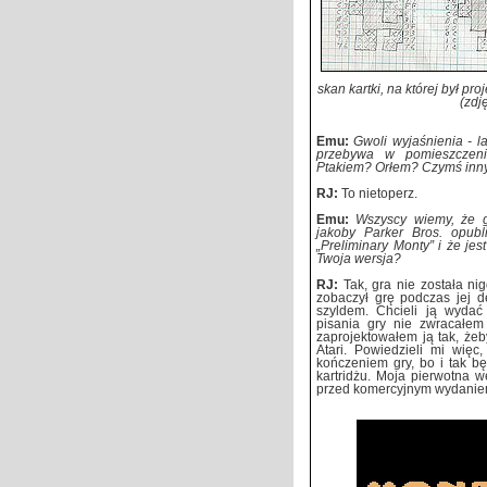
skan kartki, na której był 
(zdj
Emu:
Gwoli wyjaśnienia - l
przebywa w pomieszczeni
Ptakiem? Orłem? Czymś in
RJ:
To nietoperz.
Emu:
Wszyscy wiemy, że g
jakoby Parker Bros. opub
„Preliminary Monty” i że je
Twoja wersja?
RJ:
Tak, gra nie została ni
zobaczył grę podczas jej 
szyldem. Chcieli ją wyda
pisania gry nie zwracałem
zaprojektowałem ją tak, ż
Atari. Powiedzieli mi więc
kończeniem gry, bo i tak bę
kartridżu. Moja pierwotna 
przed komercyjnym wydanie