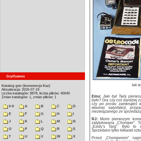
Gry/Games
tak w
Katalog gier (konwencja Kaz)
Aktualizacja: 2026-07-19
Liczba katalogów: 8878, liczba plików: 40040
Emu:
Jaki był Twój pierws
Zmian katalogów: 1, zmian plików: 1
było? Gra czy coś bardziej
czy po prostu zamknąłeś w
0-9
A
B
C
D
własnej satysfakcji, prz
niezwiązanego ze sprzedaż
E
F
G
H
I
RJ:
Moim pierwszym komer
J
K
L
M
N
zatytułowana „Chomper”. T
„Exidy’s Targ”. Było to
O
P
Q
R
S
Sprzedano tylko kilkaset sztu
T
U
V
W
X
Przed „Chomperem” napis