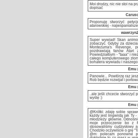
Moi drodzy, nic nie stoi na 
dopisać
Carus
Proponuję stworzyć pety
atarowskiej - najwspanialszej 
wawrzyn
Super wywiad! Skan animow
zobaczyć. Gdyby za dziecia
Montezuma's Revenge, p
pozdrawiają fanów Atari z
Powiedziałbym - "taaa" i nieź
całego komputerowego złomu,
bohatera wywiadu i naszego r
Emu
Panowie... Powtórzę raz jeszc
Rob będzie rozwijał i portowa
Emu
..ale jeśli chcecie stworzyć
wyślę :)
Emu
@Krótki: zdaję sobie spraw
każdy jest lingwistą jak Ty 
młodzieży głównie. Odnośnie
moje przeoczenie bo z 
stosowaliśmy cudzysłowy al
Chodziło oczywiście o grę "T
@m: polecam ponowne poc
dokładnie to co masz w wywi