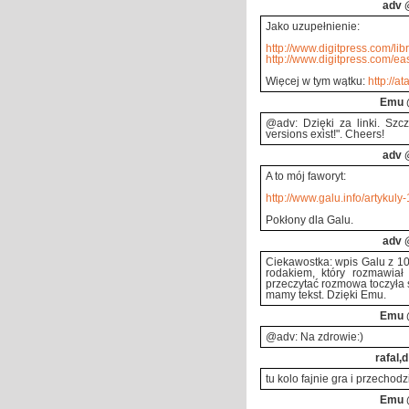
adv
@
Jako uzupełnienie:
http://www.digitpress.com/libra
http://www.digitpress.com/ea
Więcej w tym wątku:
http://a
Emu
@adv: Dzięki za linki. Szcz
versions exist!". Cheers!
adv
@
A to mój faworyt:
http://www.galu.info/artykuly
Pokłony dla Galu.
adv
@
Ciekawostka: wpis Galu z 1
rodakiem, który rozmawi
przeczytać rozmowa toczyła 
mamy tekst. Dzięki Emu.
Emu
@adv: Na zdrowie:)
rafal,d
tu kolo fajnie gra i przechodz
Emu