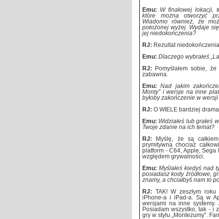
Emu:
W finałowej lokacji,
które można otworzyć pr
Wiadomo również, że możn
położonej wyżej. Wydaje się 
jej niedokończenia?
RJ:
Rezultat niedokończenia
Emu:
Dlaczego wybrałeś „L
RJ:
Pomyślałem sobie, że 
zabawna.
Emu:
Nad jakim zakończen
Monty” i wersje na inne pla
byłoby zakończenie w wersj
RJ:
O WIELE bardziej drama
Emu:
Widziałeś lub grałeś w 
Twoje zdanie na ich temat?
RJ:
Myślę, że są całkiem
prymitywna chociaż całkowi
platform - C64, Apple, Sega 
względem grywalności.
Emu:
Myślałeś kiedyś nad t
posiadasz kody źródłowe, gr
znamy, a chciałbyś nam to 
RJ:
TAK! W zeszłym roku 
iPhone-a i iPad-a. Są w A
wersjami na inne systemy. 
Posiadam wszystko, tak - i
gry w stylu „Montezumy”. Fa