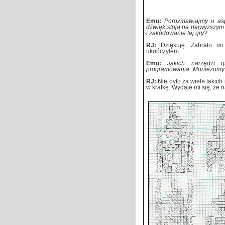
Emu:
Porozmawiajmy o asp
dźwięk stoją na najwyższym 
i zakodowanie tej gry?
RJ:
Dziękuję. Zabrało mi
ukończyłem.
Emu:
Jakich narzędzi g
programowania „Montezumy”
RJ:
Nie było za wiele takic
w kratkę. Wydaje mi się, że 