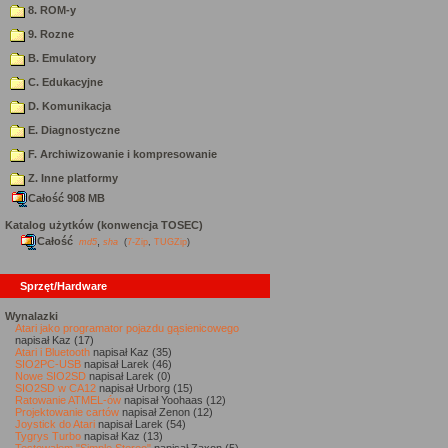
8. ROM-y
9. Rozne
B. Emulatory
C. Edukacyjne
D. Komunikacja
E. Diagnostyczne
F. Archiwizowanie i kompresowanie
Z. Inne platformy
Całość 908 MB
Katalog użytków (konwencja TOSEC)
Całość
,
md5
sha
(
7-Zip
,
TUGZip
)
Sprzęt/Hardware
Wynalazki
Atari jako programator pojazdu gąsienicowego
napisał Kaz (17)
Atari i Bluetooth
napisał Kaz (35)
SIO2PC-USB
napisał Larek (46)
Nowe SIO2SD
napisał Larek (0)
SIO2SD w CA12
napisał Urborg (15)
Ratowanie ATMEL-ów
napisał Yoohaas (12)
Projektowanie cartów
napisał Zenon (12)
Joystick do Atari
napisał Larek (54)
Tygrys Turbo
napisał Kaz (13)