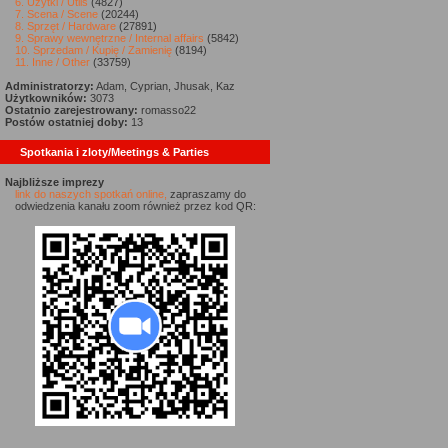
6. Użytki / Utils
(4827)
7. Scena / Scene
(20244)
8. Sprzęt / Hardware
(27891)
9. Sprawy wewnętrzne / Internal affairs
(5842)
10. Sprzedam / Kupię / Zamienię
(8194)
11. Inne / Other
(33759)
Administratorzy:
Adam, Cyprian, Jhusak, Kaz
Użytkowników:
3073
Ostatnio zarejestrowany:
romasso22
Postów ostatniej doby:
13
Spotkania i zloty/Meetings & Parties
Najbliższe imprezy
link do naszych spotkań online,
zapraszamy do
odwiedzenia kanału zoom również przez kod QR: