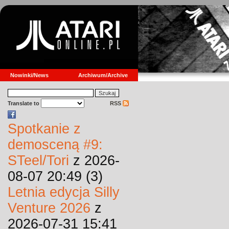
Nowinki/News
Archiwum/Archive
Translate to
RSS
Spotkanie z
demosceną #9:
STeel/Tori
z 2026-
08-07 20:49 (3)
Letnia edycja Silly
Venture 2026
z
2026-07-31 15:41