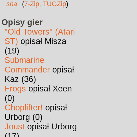
sha
(
7-Zip
,
TUGZip
)
Opisy gier
"Old Towers" (Atari
ST)
opisał Misza
(19)
Submarine
Commander
opisał
Kaz (36)
Frogs
opisał Xeen
(0)
Choplifter!
opisał
Urborg (0)
Joust
opisał Urborg
(17)