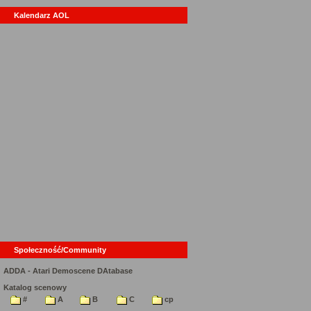
Kalendarz AOL
Społeczność/Community
ADDA - Atari Demoscene DAtabase
Katalog scenowy
#
A
B
C
cp