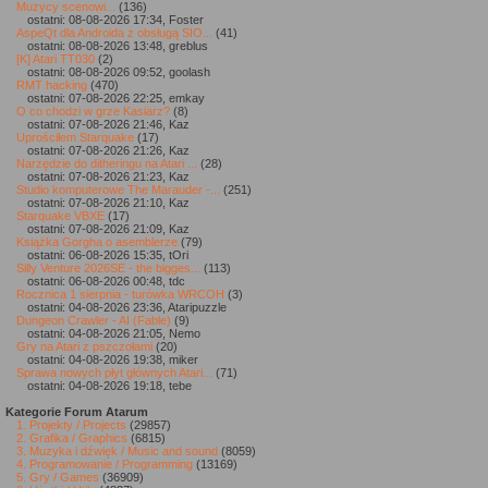
Muzycy scenowi...
(136)
ostatni: 08-08-2026 17:34, Foster
AspeQt dla Androida z obsługą SIO...
(41)
ostatni: 08-08-2026 13:48, greblus
[K] Atari TT030
(2)
ostatni: 08-08-2026 09:52, goolash
RMT hacking
(470)
ostatni: 07-08-2026 22:25, emkay
O co chodzi w grze Kasiarz?
(8)
ostatni: 07-08-2026 21:46, Kaz
Uprościłem Starquake
(17)
ostatni: 07-08-2026 21:26, Kaz
Narzędzie do ditheringu na Atari ...
(28)
ostatni: 07-08-2026 21:23, Kaz
Studio komputerowe The Marauder -...
(251)
ostatni: 07-08-2026 21:10, Kaz
Starquake VBXE
(17)
ostatni: 07-08-2026 21:09, Kaz
Książka Gorgha o asemblerze
(79)
ostatni: 06-08-2026 15:35, tOri
Silly Venture 2026SE - the bigges...
(113)
ostatni: 06-08-2026 00:48, tdc
Rocznica 1 sierpnia - turówka WRCOH
(3)
ostatni: 04-08-2026 23:36, Ataripuzzle
Dungeon Crawler - AI (Fable)
(9)
ostatni: 04-08-2026 21:05, Nemo
Gry na Atari z pszczołami
(20)
ostatni: 04-08-2026 19:38, miker
Sprawa nowych płyt głównych Atari...
(71)
ostatni: 04-08-2026 19:18, tebe
Kategorie Forum Atarum
1. Projekty / Projects
(29857)
2. Grafika / Graphics
(6815)
3. Muzyka i dźwięk / Music and sound
(8059)
4. Programowanie / Programming
(13169)
5. Gry / Games
(36909)