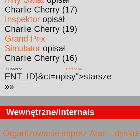
Inny Świat
opisał
Charlie Cherry (17)
Inspektor
opisał
Charlie Cherry (19)
Grand Prix
Simulator
opisał
Charlie Cherry (16)
«« nowsze
starsze »»
ENT_ID}&ct=opisy">starsze
»»
Wewnętrzne/Internals
Organizowanie imprez Atari - dysku