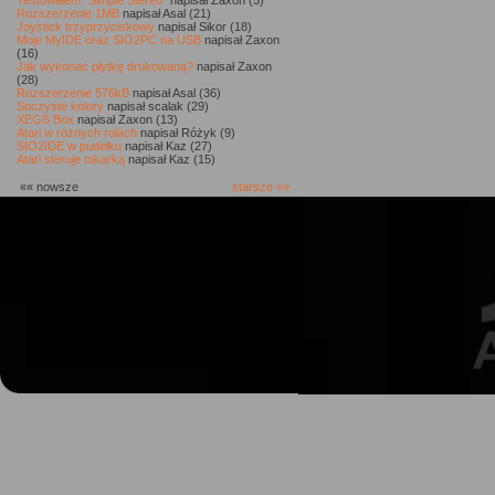
Testowałem "Simple Stereo"
napisał Zaxon (5)
Rozszerzenie 1MB
napisał Asal (21)
Joystick trzyprzyciskowy
napisał Sikor (18)
Moje MyIDE oraz SIO2PC na USB
napisał Zaxon
(16)
Jak wykonać płytkę drukowaną?
napisał Zaxon
(28)
Rozszerzenie 576kB
napisał Asal (36)
Soczyste kolory
napisał scalak (29)
XEGS Box
napisał Zaxon (13)
Atari w różnych rolach
napisał Różyk (9)
SIO2IDE w pudełku
napisał Kaz (27)
Atari steruje tokarką
napisał Kaz (15)
«« nowsze
starsze »»