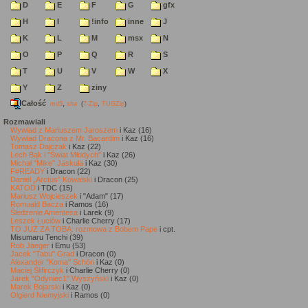
D
E
F
G
gfx
H
I
!info
inne
J
K
L
M
msx
N
O
P
Q
R
S
T
U
V
W
X
Y
Z
ziny
Całość
,
md5
sha
(
7-Zip
,
TUGZip
)
Rozmawiali
Wywiad z Mariuszem Jaroszem
i Kaz (16)
Wywiad Dracona z Mr. Bacardim
i Kaz (16)
Tomasz Dajczak
i Kaz (22)
Lech Bąk i "Świat Młodych"
i Kaz (26)
Michał "Mike" Jaskuła
i Kaz (30)
F#READY
i Dracon (22)
Daniel „Arctus” Kowalski
i Dracon (25)
KATOD
i TDC (15)
Mariusz Wojcieszek
i "Adam" (17)
Romuald Bacza
i Ramos (16)
Śledzenie Amentesa
i Larek (9)
Leszek Łuciów
i Charlie Cherry (17)
TO JUŻ ZA TOBĄ: rozmowa z Bobem Pape
i cpt.
Misumaru Tenchi (39)
Rob Jaeger
i Emu (53)
Jacek "Tabu" Grad
i Dracon (0)
Alexander "Koma" Schön
i Kaz (0)
Maciej Ślifirczyk
i Charlie Cherry (0)
Jarek "Odyniec1" Wyszyński
i Kaz (0)
Marek Bojarski
i Kaz (0)
Olgierd Niemyjski
i Ramos (0)