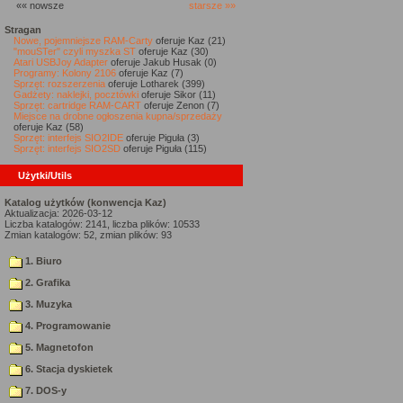
«« nowsze
starsze »»
Stragan
Nowe, pojemniejsze RAM-Carty
oferuje Kaz (21)
"mouSTer" czyli myszka ST
oferuje Kaz (30)
Atari USBJoy Adapter
oferuje Jakub Husak (0)
Programy: Kolony 2106
oferuje Kaz (7)
Sprzęt: rozszerzenia
oferuje Lotharek (399)
Gadżety: naklejki, pocztówki
oferuje Sikor (11)
Sprzęt: cartridge RAM-CART
oferuje Zenon (7)
Miejsce na drobne ogłoszenia kupna/sprzedaży
oferuje Kaz (58)
Sprzęt: interfejs SIO2IDE
oferuje Piguła (3)
Sprzęt: interfejs SIO2SD
oferuje Piguła (115)
Użytki/Utils
Katalog użytków (konwencja Kaz)
Aktualizacja: 2026-03-12
Liczba katalogów: 2141, liczba plików: 10533
Zmian katalogów: 52, zmian plików: 93
1. Biuro
2. Grafika
3. Muzyka
4. Programowanie
5. Magnetofon
6. Stacja dyskietek
7. DOS-y