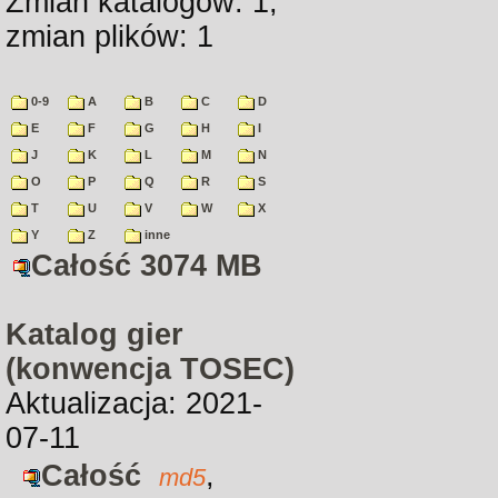
Zmian katalogów: 1,
zmian plików: 1
0-9
A
B
C
D
E
F
G
H
I
J
K
L
M
N
O
P
Q
R
S
T
U
V
W
X
Y
Z
inne
Całość 3074 MB
Katalog gier
(konwencja TOSEC)
Aktualizacja: 2021-
07-11
Całość
,
md5