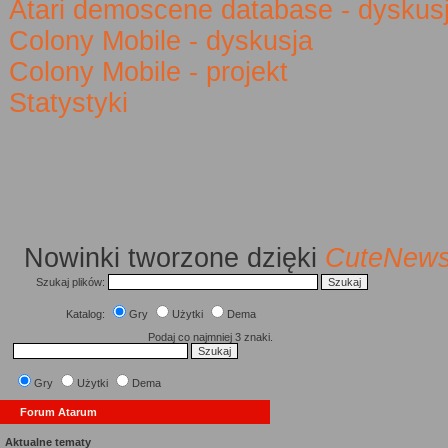
Atari demoscene database - dyskus
Colony Mobile - dyskusja
Colony Mobile - projekt
Statystyki
Nowinki
tworzone dzięki
CuteNew
Szukaj plików:
Katalog:
Gry
Użytki
Dema
Podaj co najmniej 3 znaki.
Gry
Użytki
Dema
Forum Atarum
Aktualne tematy