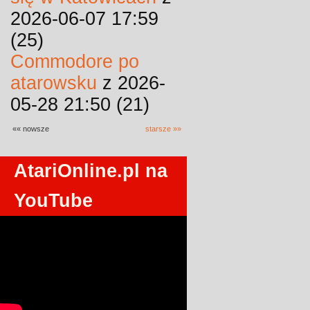
2026-06-07 17:59
(25)
Commodore po
atarowsku
z 2026-
05-28 21:50 (21)
«« nowsze
starsze »»
AtariOnline.pl na
YouTube