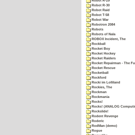
Robot R-29
Robot R-30
Robot Raid
Robot T-58
Robot War
Robotron 2084
Robots
Robots of Nala
ROBOX Incident, The
Rockball
Rocket Boy
Rocket Hockey
Rocket Raiders
Rocket Repairman - The Fu
Rocket Rescue
Rocketball
Rockford
Rocki im Lolliland
Rockies, The
Rockman
Rockmania
Rocks!
Rocks! (ANALOG Computi
Rockslide!
Rodent Revenge
Roderic
RodMan (demo)
Rogue