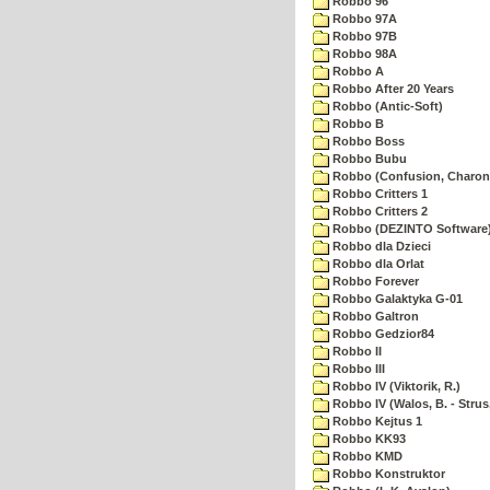
Robbo 96
Robbo 97A
Robbo 97B
Robbo 98A
Robbo A
Robbo After 20 Years
Robbo (Antic-Soft)
Robbo B
Robbo Boss
Robbo Bubu
Robbo (Confusion, Charon
Robbo Critters 1
Robbo Critters 2
Robbo (DEZINTO Software
Robbo dla Dzieci
Robbo dla Orlat
Robbo Forever
Robbo Galaktyka G-01
Robbo Galtron
Robbo Gedzior84
Robbo II
Robbo III
Robbo IV (Viktorik, R.)
Robbo IV (Walos, B. - Strus,
Robbo Kejtus 1
Robbo KK93
Robbo KMD
Robbo Konstruktor