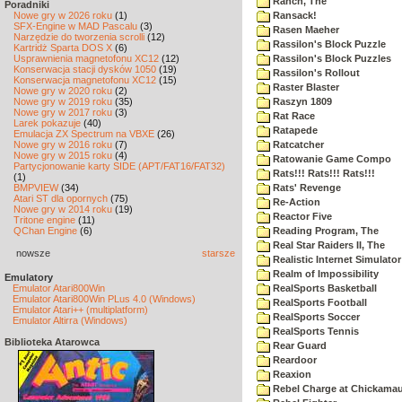
Ranch, The
Poradniki
Nowe gry w 2026 roku
(1)
Ransack!
SFX-Engine w MAD Pascalu
(3)
Rasen Maeher
Narzędzie do tworzenia scrolli
(12)
Rassilon's Block Puzzle
Kartridż Sparta DOS X
(6)
Usprawnienia magnetofonu XC12
(12)
Rassilon's Block Puzzles
Konserwacja stacji dysków 1050
(19)
Rassilon's Rollout
Konserwacja magnetofonu XC12
(15)
Raster Blaster
Nowe gry w 2020 roku
(2)
Nowe gry w 2019 roku
(35)
Raszyn 1809
Nowe gry w 2017 roku
(3)
Rat Race
Larek pokazuje
(40)
Ratapede
Emulacja ZX Spectrum na VBXE
(26)
Nowe gry w 2016 roku
(7)
Ratcatcher
Nowe gry w 2015 roku
(4)
Ratowanie Game Compo
Partycjonowanie karty SIDE (APT/FAT16/FAT32)
Rats!!! Rats!!! Rats!!!
(1)
BMPVIEW
(34)
Rats' Revenge
Atari ST dla opornych
(75)
Re-Action
Nowe gry w 2014 roku
(19)
Reactor Five
Tritone engine
(11)
QChan Engine
(6)
Reading Program, The
Real Star Raiders II, The
nowsze
starsze
Realistic Internet Simulator
Realm of Impossibility
Emulatory
Emulator Atari800Win
RealSports Basketball
Emulator Atari800Win PLus 4.0 (Windows)
RealSports Football
Emulator Atari++ (multiplatform)
RealSports Soccer
Emulator Altirra (Windows)
RealSports Tennis
Biblioteka Atarowca
Rear Guard
Reardoor
Reaxion
Rebel Charge at Chickama