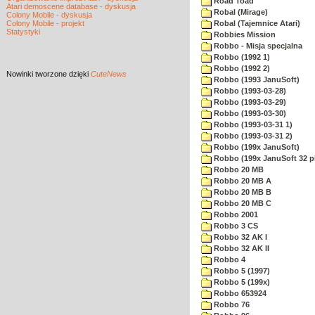
Road Toad
Atari demoscene database - dyskusja
Robal (Mirage)
Colony Mobile - dyskusja
Colony Mobile - projekt
Robal (Tajemnice Atari)
Statystyki
Robbies Mission
Robbo - Misja specjalna
Robbo (1992 1)
Robbo (1992 2)
Nowinki
tworzone dzięki
CuteNews
Robbo (1993 JanuSoft)
Robbo (1993-03-28)
Robbo (1993-03-29)
Robbo (1993-03-30)
Robbo (1993-03-31 1)
Robbo (1993-03-31 2)
Robbo (199x JanuSoft)
Robbo (199x JanuSoft 32 p
Robbo 20 MB
Robbo 20 MB A
Robbo 20 MB B
Robbo 20 MB C
Robbo 2001
Robbo 3 CS
Robbo 32 AK I
Robbo 32 AK II
Robbo 4
Robbo 5 (1997)
Robbo 5 (199x)
Robbo 653924
Robbo 76