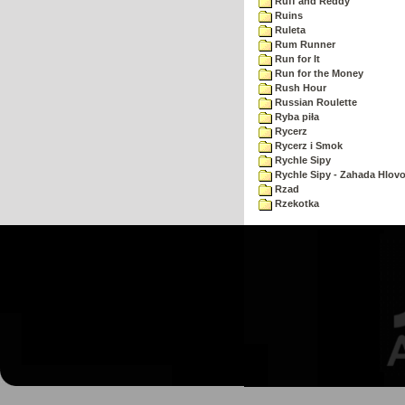
Ruff and Reddy
Ruins
Ruleta
Rum Runner
Run for It
Run for the Money
Rush Hour
Russian Roulette
Ryba piła
Rycerz
Rycerz i Smok
Rychle Sipy
Rychle Sipy - Zahada Hlov
Rzad
Rzekotka