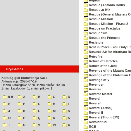
Repton
Rescue (Antonin Holik)
Rescue at 94k
Rescue (General Masters C
Rescue Mission
Rescue Mission - Phase 2
Rescue on Fractalus!
Rescue Sub
Rescue the Princess
Resistors
Rest in Peace - You Only L
Resurex 2.0 for Alternate R
Retrofire!
Return of Heracles
Return of the Jedi
Gry/Games
Revenge of the Mutant Ca
Revenge of the Plutonian F
Katalog gier (konwencja Kaz)
Revenge of V
Aktualizacja: 2026-07-19
Revenger
Liczba katalogów: 8878, liczba plików: 40040
Zmian katalogów: 1, zmian plików: 1
Reverse
Reverse Master
0-9
A
B
C
D
Reversi
Reversi!
E
F
G
H
I
Reversi (Artsci)
J
K
L
M
N
Reversi II
Reversi (Thorn EMI)
O
P
Q
R
S
Revoler Kid
T
U
V
W
X
RGB