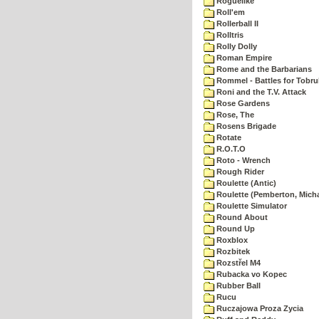
Roguelike
Roll'em
Rollerball II
Rolltris
Rolly Dolly
Roman Empire
Rome and the Barbarians
Rommel - Battles for Tobru
Roni and the T.V. Attack
Rose Gardens
Rose, The
Rosens Brigade
Rotate
R.O.T.O
Roto - Wrench
Rough Rider
Roulette (Antic)
Roulette (Pemberton, Micha
Roulette Simulator
Round About
Round Up
Roxblox
Rozbitek
Rozstřel M4
Rubacka vo Kopec
Rubber Ball
Rucu
Ruczajowa Proza Zycia