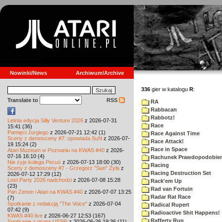
Nowinki/News
Archiwum/Archive
336
gier w katalogu
R
:
Translate to
RSS
RA
Rabbacan
Rabbotz!
Letnia edycja Silly Venture 2026
z 2026-07-31
Race
15:41 (36)
Pamięci Jurgiego
z 2026-07-21 12:42 (1)
Race Against Time
Sceny z demosceny #7: opowiada SuN
z 2026-07-
Race Attack!
19 15:24 (2)
Race in Space
Atari Muzeum w Poznaniu na KWAS #40
z 2026-
07-16 16:10 (4)
Rachunek Prawdopodobie
Nie żyje kolega Pecuś
z 2026-07-13 18:00 (30)
Racing
Sceny z demosceny #7 - Grzegorz "Sun" Żyła
z
Racing Destruction Set
2026-07-12 17:29 (12)
Lost Party 2026 nadchodzi
z 2026-07-08 15:28
Rack'em Up
(23)
Rad van Fortuin
Pan Zenon i Atari na KWAS #40
z 2026-07-07 13:25
Radar Rat Race
(7)
Spotkanie z redakcją "The Voice"
z 2026-07-04
Radical Rupert
07:42 (9)
Radioactive Shit Happens!
KWAS #40 live
z 2026-06-27 12:53 (167)
Rafferty Run
Spotkanie z grupą USSR
z 2026-06-26 19:36 (11)