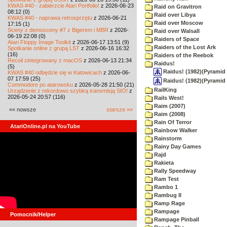
KWAS #40 - zabierzcie Atari Portfolio!
z 2026-06-23
Raid on Gravitron
08:12 (0)
Raid over Libya
KWAS #40 - naprawa retrosprzętu
z 2026-06-21
Raid over Moscow
17:15 (1)
Sceny z demosceny #7 z Bigerem i MBR
z 2026-
Raid over Walsall
06-19 22:08 (0)
Raiders of Space
Atari Floppy Image Toolkit
z 2026-06-17 13:51 (9)
Raiders of the Lost Ark
Spotkanie online z grupą LST
z 2026-06-16 16:32
(16)
Raiders of the Reebok
Recoil zintegrowany z macOS
z 2026-06-13 21:34
Raidus!
(5)
Raidus! (1982)(Pyramid 
KWAS #40 odbędzie się w Katowicach
z 2026-06-
07 17:59 (25)
Raidus! (1982)(Pyramid 
Commodore po atarowsku
z 2026-05-28 21:50 (21)
RailKing
Urządzenie z rekordowo szybką transmisją SIO!
z
2026-05-24 20:57 (116)
Rails West!
Raim (2007)
«« nowsze
starsze »»
Raim (2008)
Rain Of Terror
AtariOnline.pl na YouTube
Rainbow Walker
Rainstorm
Rainy Day Games
Rajd
Rakieta
Rally Speedway
Ram Test
Rambo 1
Rambug II
Ramp Rage
Rampage
Pomocnik/Helper
Rampage Pinball