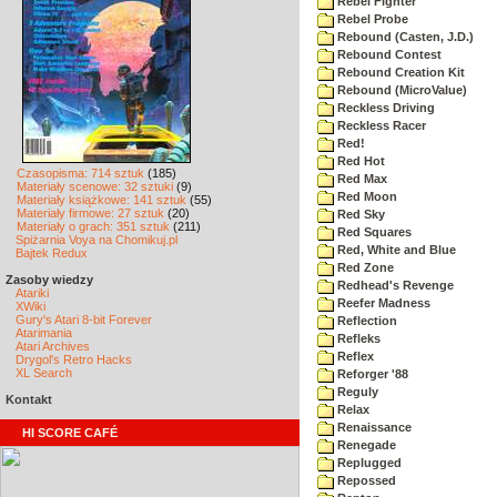
Rebel Fighter
Rebel Probe
Rebound (Casten, J.D.)
Rebound Contest
Rebound Creation Kit
Rebound (MicroValue)
Reckless Driving
Reckless Racer
Red!
Red Hot
Czasopisma: 714 sztuk
(185)
Red Max
Materiały scenowe: 32 sztuki
(9)
Red Moon
Materiały książkowe: 141 sztuk
(55)
Materiały firmowe: 27 sztuk
(20)
Red Sky
Materiały o grach: 351 sztuk
(211)
Red Squares
Spiżarnia Voya na Chomikuj.pl
Red, White and Blue
Bajtek Redux
Red Zone
Zasoby wiedzy
Redhead's Revenge
Atariki
Reefer Madness
XWiki
Gury's Atari 8-bit Forever
Reflection
Atarimania
Refleks
Atari Archives
Reflex
Drygol's Retro Hacks
XL Search
Reforger '88
Reguly
Kontakt
Relax
Renaissance
HI SCORE CAFÉ
Renegade
Replugged
Repossed