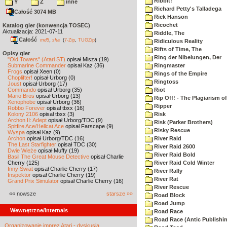
Ribbit!
Y
Z
inne
Richard Petty's Talladega
Całość 3074 MB
Rick Hanson
Ricochet
Katalog gier (konwencja TOSEC)
Aktualizacja: 2021-07-11
Riddle, The
Całość
,
md5
sha
(
7-Zip
,
TUGZip
)
Ridiculous Reality
Rifts of Time, The
Opisy gier
Ring der Nibelungen, Der
"Old Towers" (Atari ST)
opisał Misza (19)
Submarine Commander
opisał Kaz (36)
Ringmaster
Frogs
opisał Xeen (0)
Rings of the Empire
Choplifter!
opisał Urborg (0)
Ringtoss
Joust
opisał Urborg (17)
Commando
opisał Urborg (35)
Riot
Mario Bros
opisał Urborg (13)
Rip Off! - The Plagiarism o
Xenophobe
opisał Urborg (36)
Ripper
Robbo Forever
opisał tbxx (16)
Kolony 2106
opisał tbxx (3)
Risk
Archon II: Adept
opisał Urborg/TDC (9)
Risk (Parker Brothers)
Spitfire Ace/Hellcat Ace
opisał Farscape (9)
Risky Rescue
Wyspa
opisał Kaz (9)
Archon
opisał Urborg/TDC (16)
River Raid
The Last Starfighter
opisał TDC (30)
River Raid 2600
Dwie Wieże
opisał Muffy (19)
River Raid Bold
Basil The Great Mouse Detective
opisał Charlie
Cherry (125)
River Raid Cold Winter
Inny Świat
opisał Charlie Cherry (17)
River Rally
Inspektor
opisał Charlie Cherry (19)
River Rat
Grand Prix Simulator
opisał Charlie Cherry (16)
River Rescue
«« nowsze
starsze »»
Road Block
Road Jump
Wewnętrzne/Internals
Road Race
Road Race (Antic Publishi
Organizowanie imprez Atari - dyskusja