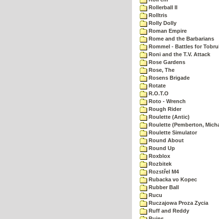
Rollerball II
Rolltris
Rolly Dolly
Roman Empire
Rome and the Barbarians
Rommel - Battles for Tobru
Roni and the T.V. Attack
Rose Gardens
Rose, The
Rosens Brigade
Rotate
R.O.T.O
Roto - Wrench
Rough Rider
Roulette (Antic)
Roulette (Pemberton, Micha
Roulette Simulator
Round About
Round Up
Roxblox
Rozbitek
Rozstřel M4
Rubacka vo Kopec
Rubber Ball
Rucu
Ruczajowa Proza Zycia
Ruff and Reddy
Ruins