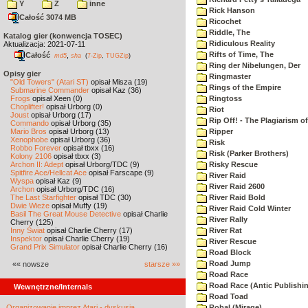
Y
Z
inne
Rick Hanson
Całość 3074 MB
Ricochet
Riddle, The
Katalog gier (konwencja TOSEC)
Ridiculous Reality
Aktualizacja: 2021-07-11
Rifts of Time, The
Całość
,
md5
sha
(
7-Zip
,
TUGZip
)
Ring der Nibelungen, Der
Opisy gier
Ringmaster
"Old Towers" (Atari ST)
opisał Misza (19)
Rings of the Empire
Submarine Commander
opisał Kaz (36)
Frogs
opisał Xeen (0)
Ringtoss
Choplifter!
opisał Urborg (0)
Riot
Joust
opisał Urborg (17)
Rip Off! - The Plagiarism o
Commando
opisał Urborg (35)
Mario Bros
opisał Urborg (13)
Ripper
Xenophobe
opisał Urborg (36)
Risk
Robbo Forever
opisał tbxx (16)
Risk (Parker Brothers)
Kolony 2106
opisał tbxx (3)
Archon II: Adept
opisał Urborg/TDC (9)
Risky Rescue
Spitfire Ace/Hellcat Ace
opisał Farscape (9)
River Raid
Wyspa
opisał Kaz (9)
River Raid 2600
Archon
opisał Urborg/TDC (16)
The Last Starfighter
opisał TDC (30)
River Raid Bold
Dwie Wieże
opisał Muffy (19)
River Raid Cold Winter
Basil The Great Mouse Detective
opisał Charlie
River Rally
Cherry (125)
Inny Świat
opisał Charlie Cherry (17)
River Rat
Inspektor
opisał Charlie Cherry (19)
River Rescue
Grand Prix Simulator
opisał Charlie Cherry (16)
Road Block
Road Jump
«« nowsze
starsze »»
Road Race
Road Race (Antic Publishi
Wewnętrzne/Internals
Road Toad
Organizowanie imprez Atari - dyskusja
Robal (Mirage)