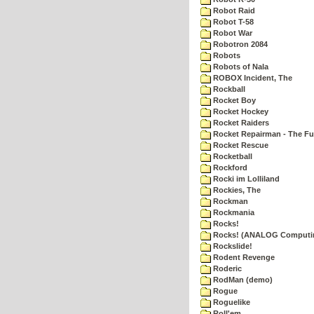
Robot Raid
Robot T-58
Robot War
Robotron 2084
Robots
Robots of Nala
ROBOX Incident, The
Rockball
Rocket Boy
Rocket Hockey
Rocket Raiders
Rocket Repairman - The Fu
Rocket Rescue
Rocketball
Rockford
Rocki im Lolliland
Rockies, The
Rockman
Rockmania
Rocks!
Rocks! (ANALOG Computi
Rockslide!
Rodent Revenge
Roderic
RodMan (demo)
Rogue
Roguelike
Roll'em