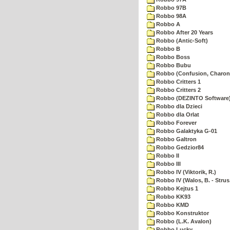
Robbo 97B
Robbo 98A
Robbo A
Robbo After 20 Years
Robbo (Antic-Soft)
Robbo B
Robbo Boss
Robbo Bubu
Robbo (Confusion, Charon
Robbo Critters 1
Robbo Critters 2
Robbo (DEZINTO Software
Robbo dla Dzieci
Robbo dla Orlat
Robbo Forever
Robbo Galaktyka G-01
Robbo Galtron
Robbo Gedzior84
Robbo II
Robbo III
Robbo IV (Viktorik, R.)
Robbo IV (Walos, B. - Strus,
Robbo Kejtus 1
Robbo KK93
Robbo KMD
Robbo Konstruktor
Robbo (L.K. Avalon)
Robbo Lucky