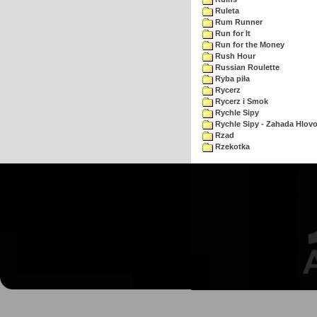
Ruleta
Rum Runner
Run for It
Run for the Money
Rush Hour
Russian Roulette
Ryba piła
Rycerz
Rycerz i Smok
Rychle Sipy
Rychle Sipy - Zahada Hlov
Rzad
Rzekotka