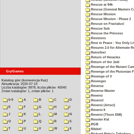
Rescue at 94k
Rescue (General Masters C
Rescue Mission
Rescue Mission - Phase 2
Rescue on Fractalus!
Rescue Sub
Rescue the Princess
Resistors
Rest in Peace - You Only L
Resurex 2.0 for Alternate R
Retrofire!
Return of Heracles
Return of the Jedi
Revenge of the Mutant Ca
Gry/Games
Revenge of the Plutonian F
Revenge of V
Katalog gier (konwencja Kaz)
Revenger
Aktualizacja: 2026-07-19
Reverse
Liczba katalogów: 8878, liczba plików: 40040
Reverse Master
Zmian katalogów: 1, zmian plików: 1
Reversi
0-9
A
B
C
D
Reversi!
Reversi (Artsci)
E
F
G
H
I
Reversi II
J
K
L
M
N
Reversi (Thorn EMI)
Revoler Kid
O
P
Q
R
S
RGB
T
U
V
W
X
Ribbit!
Richard Petty's Talladega