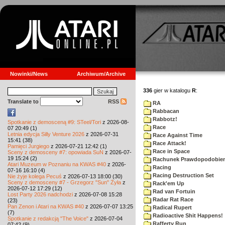
Nowinki/News
Archiwum/Archive
336
gier w katalogu
R
:
Translate to
RSS
RA
Rabbacan
Rabbotz!
Spotkanie z demosceną #9: STeel/Tori
z 2026-08-
Race
07 20:49 (1)
Letnia edycja Silly Venture 2026
z 2026-07-31
Race Against Time
15:41 (38)
Race Attack!
Pamięci Jurgiego
z 2026-07-21 12:42 (1)
Race in Space
Sceny z demosceny #7: opowiada SuN
z 2026-07-
19 15:24 (2)
Rachunek Prawdopodobie
Atari Muzeum w Poznaniu na KWAS #40
z 2026-
Racing
07-16 16:10 (4)
Racing Destruction Set
Nie żyje kolega Pecuś
z 2026-07-13 18:00 (30)
Sceny z demosceny #7 - Grzegorz "Sun" Żyła
z
Rack'em Up
2026-07-12 17:29 (12)
Rad van Fortuin
Lost Party 2026 nadchodzi
z 2026-07-08 15:28
Radar Rat Race
(23)
Pan Zenon i Atari na KWAS #40
z 2026-07-07 13:25
Radical Rupert
(7)
Radioactive Shit Happens!
Spotkanie z redakcją "The Voice"
z 2026-07-04
Rafferty Run
07:42 (9)