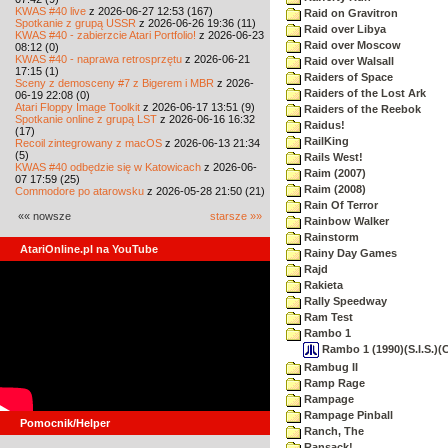
KWAS #40 live
z 2026-06-27 12:53 (167)
Raid on Gravitron
Spotkanie z grupą USSR
z 2026-06-26 19:36 (11)
Raid over Libya
KWAS #40 - zabierzcie Atari Portfolio!
z 2026-06-23
Raid over Moscow
08:12 (0)
KWAS #40 - naprawa retrosprzętu
z 2026-06-21
Raid over Walsall
17:15 (1)
Raiders of Space
Sceny z demosceny #7 z Bigerem i MBR
z 2026-
Raiders of the Lost Ark
06-19 22:08 (0)
Atari Floppy Image Toolkit
z 2026-06-17 13:51 (9)
Raiders of the Reebok
Spotkanie online z grupą LST
z 2026-06-16 16:32
Raidus!
(17)
RailKing
Recoil zintegrowany z macOS
z 2026-06-13 21:34
(5)
Rails West!
KWAS #40 odbędzie się w Katowicach
z 2026-06-
Raim (2007)
07 17:59 (25)
Raim (2008)
Commodore po atarowsku
z 2026-05-28 21:50 (21)
Rain Of Terror
«« nowsze
starsze »»
Rainbow Walker
Rainstorm
AtariOnline.pl na YouTube
Rainy Day Games
Rajd
Rakieta
Rally Speedway
Ram Test
Rambo 1
Rambo 1 (1990)(S.I.S.)(
Rambug II
Ramp Rage
Rampage
Rampage Pinball
Pomocnik/Helper
Ranch, The
Ransack!