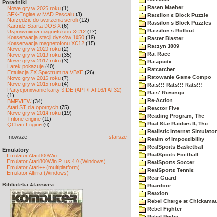
Poradniki
Rasen Maeher
Nowe gry w 2026 roku
(1)
SFX-Engine w MAD Pascalu
(3)
Rassilon's Block Puzzle
Narzędzie do tworzenia scrolli
(12)
Rassilon's Block Puzzles
Kartridż Sparta DOS X
(6)
Rassilon's Rollout
Usprawnienia magnetofonu XC12
(12)
Konserwacja stacji dysków 1050
(19)
Raster Blaster
Konserwacja magnetofonu XC12
(15)
Raszyn 1809
Nowe gry w 2020 roku
(2)
Rat Race
Nowe gry w 2019 roku
(35)
Nowe gry w 2017 roku
(3)
Ratapede
Larek pokazuje
(40)
Ratcatcher
Emulacja ZX Spectrum na VBXE
(26)
Ratowanie Game Compo
Nowe gry w 2016 roku
(7)
Nowe gry w 2015 roku
(4)
Rats!!! Rats!!! Rats!!!
Partycjonowanie karty SIDE (APT/FAT16/FAT32)
Rats' Revenge
(1)
Re-Action
BMPVIEW
(34)
Atari ST dla opornych
(75)
Reactor Five
Nowe gry w 2014 roku
(19)
Reading Program, The
Tritone engine
(11)
Real Star Raiders II, The
QChan Engine
(6)
Realistic Internet Simulator
nowsze
starsze
Realm of Impossibility
RealSports Basketball
Emulatory
RealSports Football
Emulator Atari800Win
Emulator Atari800Win PLus 4.0 (Windows)
RealSports Soccer
Emulator Atari++ (multiplatform)
RealSports Tennis
Emulator Altirra (Windows)
Rear Guard
Biblioteka Atarowca
Reardoor
Reaxion
Rebel Charge at Chickama
Rebel Fighter
Rebel Probe