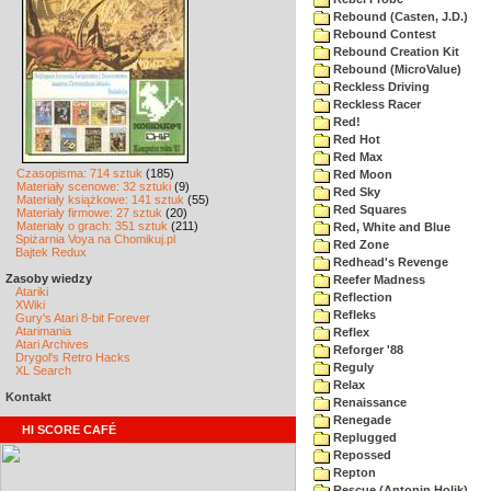
Rebound (Casten, J.D.)
Rebound Contest
Rebound Creation Kit
Rebound (MicroValue)
Reckless Driving
Reckless Racer
Red!
Red Hot
Red Max
Czasopisma: 714 sztuk
(185)
Red Moon
Materiały scenowe: 32 sztuki
(9)
Red Sky
Materiały książkowe: 141 sztuk
(55)
Red Squares
Materiały firmowe: 27 sztuk
(20)
Materiały o grach: 351 sztuk
(211)
Red, White and Blue
Spiżarnia Voya na Chomikuj.pl
Red Zone
Bajtek Redux
Redhead's Revenge
Zasoby wiedzy
Reefer Madness
Atariki
Reflection
XWiki
Refleks
Gury's Atari 8-bit Forever
Atarimania
Reflex
Atari Archives
Reforger '88
Drygol's Retro Hacks
Reguly
XL Search
Relax
Kontakt
Renaissance
Renegade
HI SCORE CAFÉ
Replugged
Repossed
Repton
Rescue (Antonin Holik)