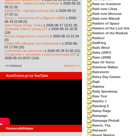
KWAS #40 - zabierzcie Atari Portfolio!
z 2026-06-23
Raid on Gravitron
08:12 (0)
Raid over Libya
KWAS #40 - naprawa retrosprzętu
z 2026-06-21
Raid over Moscow
17:15 (1)
Sceny z demosceny #7 z Bigerem i MBR
z 2026-
Raid over Walsall
06-19 22:08 (0)
Raiders of Space
Atari Floppy Image Toolkit
z 2026-06-17 13:51 (9)
Raiders of the Lost Ark
Spotkanie online z grupą LST
z 2026-06-16 16:32
(16)
Raiders of the Reebok
Recoil zintegrowany z macOS
z 2026-06-13 21:34
Raidus!
(5)
RailKing
KWAS #40 odbędzie się w Katowicach
z 2026-06-
07 17:59 (25)
Rails West!
Commodore po atarowsku
z 2026-05-28 21:50 (21)
Raim (2007)
Urządzenie z rekordowo szybką transmisją SIO!
z
Raim (2008)
2026-05-24 20:57 (116)
Rain Of Terror
«« nowsze
starsze »»
Rainbow Walker
Rainstorm
AtariOnline.pl na YouTube
Rainy Day Games
Rajd
Rakieta
Rally Speedway
Ram Test
Rambo 1
Rambug II
Ramp Rage
Rampage
Rampage Pinball
Ranch, The
Pomocnik/Helper
Ransack!
Rasen Maeher