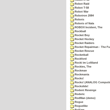
Robot Raid
Robot T-58
Robot War
Robotron 2084
Robots
Robots of Nala
ROBOX Incident, The
Rockball
Rocket Boy
Rocket Hockey
Rocket Raiders
Rocket Repairman - The Fu
Rocket Rescue
Rocketball
Rockford
Rocki im Lolliland
Rockies, The
Rockman
Rockmania
Rocks!
Rocks! (ANALOG Computi
Rockslide!
Rodent Revenge
Roderic
RodMan (demo)
Rogue
Roguelike
Roll'em