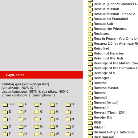
Rescue (General Masters C
Rescue Mission
Rescue Mission - Phase 2
Rescue on Fractalus!
Rescue Sub
Rescue the Princess
Resistors
Rest in Peace - You Only L
Resurex 2.0 for Alternate R
Retrofire!
Return of Heracles
Return of the Jedi
Revenge of the Mutant Ca
Revenge of the Plutonian F
Revenge of V
Gry/Games
Revenger
Reverse
Katalog gier (konwencja Kaz)
Aktualizacja: 2026-07-19
Reverse Master
Liczba katalogów: 8878, liczba plików: 40040
Reversi
Zmian katalogów: 1, zmian plików: 1
Reversi!
Reversi (Artsci)
0-9
A
B
C
D
Reversi II
E
F
G
H
I
Reversi (Thorn EMI)
Revoler Kid
J
K
L
M
N
RGB
O
P
Q
R
S
Ribbit!
Richard Petty's Talladega
T
U
V
W
X
Rick Hanson