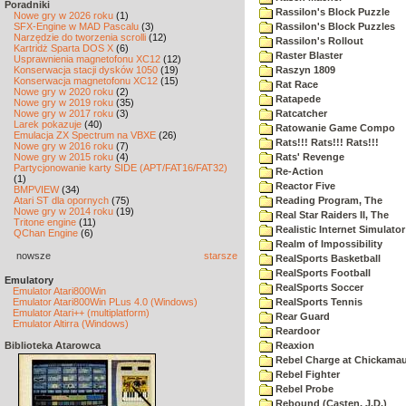
Poradniki
Rassilon's Block Puzzle
Nowe gry w 2026 roku
(1)
SFX-Engine w MAD Pascalu
(3)
Rassilon's Block Puzzles
Narzędzie do tworzenia scrolli
(12)
Rassilon's Rollout
Kartridż Sparta DOS X
(6)
Raster Blaster
Usprawnienia magnetofonu XC12
(12)
Konserwacja stacji dysków 1050
(19)
Raszyn 1809
Konserwacja magnetofonu XC12
(15)
Rat Race
Nowe gry w 2020 roku
(2)
Ratapede
Nowe gry w 2019 roku
(35)
Nowe gry w 2017 roku
(3)
Ratcatcher
Larek pokazuje
(40)
Ratowanie Game Compo
Emulacja ZX Spectrum na VBXE
(26)
Rats!!! Rats!!! Rats!!!
Nowe gry w 2016 roku
(7)
Nowe gry w 2015 roku
(4)
Rats' Revenge
Partycjonowanie karty SIDE (APT/FAT16/FAT32)
Re-Action
(1)
Reactor Five
BMPVIEW
(34)
Atari ST dla opornych
(75)
Reading Program, The
Nowe gry w 2014 roku
(19)
Real Star Raiders II, The
Tritone engine
(11)
Realistic Internet Simulator
QChan Engine
(6)
Realm of Impossibility
nowsze
starsze
RealSports Basketball
RealSports Football
Emulatory
RealSports Soccer
Emulator Atari800Win
Emulator Atari800Win PLus 4.0 (Windows)
RealSports Tennis
Emulator Atari++ (multiplatform)
Rear Guard
Emulator Altirra (Windows)
Reardoor
Biblioteka Atarowca
Reaxion
Rebel Charge at Chickama
Rebel Fighter
Rebel Probe
Rebound (Casten, J.D.)