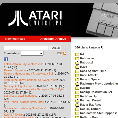
Nowinki/News
Archiwum/Archive
336
gier w katalogu
R
:
Translate to
RSS
RA
Rabbacan
Rabbotz!
Letnia edycja Silly Venture 2026
z 2026-07-31
Race
15:41 (36)
Pamięci Jurgiego
z 2026-07-21 12:42 (1)
Race Against Time
Sceny z demosceny #7: opowiada SuN
z 2026-07-
Race Attack!
19 15:24 (2)
Race in Space
Atari Muzeum w Poznaniu na KWAS #40
z 2026-
07-16 16:10 (4)
Rachunek Prawdopodobie
Nie żyje kolega Pecuś
z 2026-07-13 18:00 (30)
Racing
Sceny z demosceny #7 - Grzegorz "Sun" Żyła
z
Racing Destruction Set
2026-07-12 17:29 (12)
Lost Party 2026 nadchodzi
z 2026-07-08 15:28
Rack'em Up
(23)
Rad van Fortuin
Pan Zenon i Atari na KWAS #40
z 2026-07-07 13:25
Radar Rat Race
(7)
Spotkanie z redakcją "The Voice"
z 2026-07-04
Radical Rupert
07:42 (9)
Radioactive Shit Happens!
KWAS #40 live
z 2026-06-27 12:53 (167)
Rafferty Run
Spotkanie z grupą USSR
z 2026-06-26 19:36 (11)