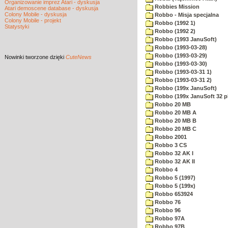
Organizowanie imprez Atari - dyskusja
Robbies Mission
Atari demoscene database - dyskusja
Colony Mobile - dyskusja
Robbo - Misja specjalna
Colony Mobile - projekt
Robbo (1992 1)
Statystyki
Robbo (1992 2)
Robbo (1993 JanuSoft)
Robbo (1993-03-28)
Robbo (1993-03-29)
Nowinki
tworzone dzięki
CuteNews
Robbo (1993-03-30)
Robbo (1993-03-31 1)
Robbo (1993-03-31 2)
Robbo (199x JanuSoft)
Robbo (199x JanuSoft 32 p
Robbo 20 MB
Robbo 20 MB A
Robbo 20 MB B
Robbo 20 MB C
Robbo 2001
Robbo 3 CS
Robbo 32 AK I
Robbo 32 AK II
Robbo 4
Robbo 5 (1997)
Robbo 5 (199x)
Robbo 653924
Robbo 76
Robbo 96
Robbo 97A
Robbo 97B