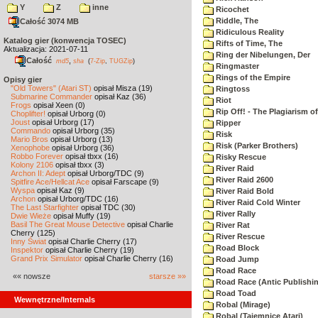
Y
Z
inne
Ricochet
Riddle, The
Całość 3074 MB
Ridiculous Reality
Katalog gier (konwencja TOSEC)
Rifts of Time, The
Aktualizacja: 2021-07-11
Ring der Nibelungen, Der
Całość
,
md5
sha
(
7-Zip
,
TUGZip
)
Ringmaster
Rings of the Empire
Opisy gier
"Old Towers" (Atari ST)
opisał Misza (19)
Ringtoss
Submarine Commander
opisał Kaz (36)
Riot
Frogs
opisał Xeen (0)
Rip Off! - The Plagiarism o
Choplifter!
opisał Urborg (0)
Joust
opisał Urborg (17)
Ripper
Commando
opisał Urborg (35)
Risk
Mario Bros
opisał Urborg (13)
Risk (Parker Brothers)
Xenophobe
opisał Urborg (36)
Robbo Forever
opisał tbxx (16)
Risky Rescue
Kolony 2106
opisał tbxx (3)
River Raid
Archon II: Adept
opisał Urborg/TDC (9)
River Raid 2600
Spitfire Ace/Hellcat Ace
opisał Farscape (9)
Wyspa
opisał Kaz (9)
River Raid Bold
Archon
opisał Urborg/TDC (16)
River Raid Cold Winter
The Last Starfighter
opisał TDC (30)
River Rally
Dwie Wieże
opisał Muffy (19)
Basil The Great Mouse Detective
opisał Charlie
River Rat
Cherry (125)
River Rescue
Inny Świat
opisał Charlie Cherry (17)
Road Block
Inspektor
opisał Charlie Cherry (19)
Grand Prix Simulator
opisał Charlie Cherry (16)
Road Jump
Road Race
«« nowsze
starsze »»
Road Race (Antic Publishi
Road Toad
Wewnętrzne/Internals
Robal (Mirage)
Robal (Tajemnice Atari)