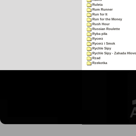
Ruleta
Rum Runner
Run for It
Run for the Money
Rush Hour
Russian Roulette
Ryba piła
Rycerz
Rycerz i Smok
Rychle Sipy
Rychle Sipy - Zahada Hlov
Rzad
Rzekotka