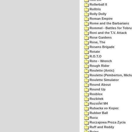
Rollerball II
Rolltris
Rolly Dolly
Roman Empire
Rome and the Barbarians
Rommel - Battles for Tobru
Roni and the T.V. Attack
Rose Gardens
Rose, The
Rosens Brigade
Rotate
R.O.T.O
Roto - Wrench
Rough Rider
Roulette (Antic)
Roulette (Pemberton, Micha
Roulette Simulator
Round About
Round Up
Roxblox
Rozbitek
Rozstřel M4
Rubacka vo Kopec
Rubber Ball
Rucu
Ruczajowa Proza Zycia
Ruff and Reddy
Ruins