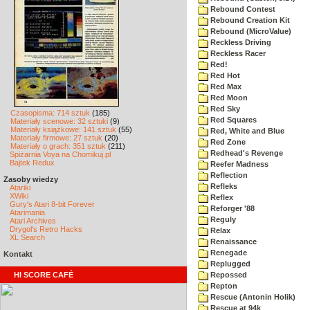
Rebound Contest
Rebound Creation Kit
Rebound (MicroValue)
Reckless Driving
Reckless Racer
Red!
Red Hot
Red Max
Red Moon
Red Sky
Czasopisma: 714 sztuk
(185)
Red Squares
Materiały scenowe: 32 sztuki
(9)
Materiały książkowe: 141 sztuk
(55)
Red, White and Blue
Materiały firmowe: 27 sztuk
(20)
Red Zone
Materiały o grach: 351 sztuk
(211)
Redhead's Revenge
Spiżarnia Voya na Chomikuj.pl
Bajtek Redux
Reefer Madness
Reflection
Zasoby wiedzy
Refleks
Atariki
XWiki
Reflex
Gury's Atari 8-bit Forever
Reforger '88
Atarimania
Reguly
Atari Archives
Drygol's Retro Hacks
Relax
XL Search
Renaissance
Renegade
Kontakt
Replugged
HI SCORE CAFÉ
Repossed
Repton
Rescue (Antonin Holik)
Rescue at 94k