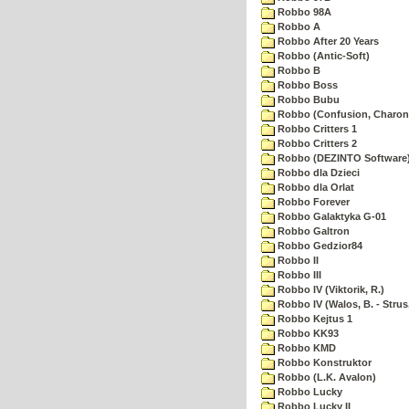
Robbo 98A
Robbo A
Robbo After 20 Years
Robbo (Antic-Soft)
Robbo B
Robbo Boss
Robbo Bubu
Robbo (Confusion, Charon
Robbo Critters 1
Robbo Critters 2
Robbo (DEZINTO Software
Robbo dla Dzieci
Robbo dla Orlat
Robbo Forever
Robbo Galaktyka G-01
Robbo Galtron
Robbo Gedzior84
Robbo II
Robbo III
Robbo IV (Viktorik, R.)
Robbo IV (Walos, B. - Strus,
Robbo Kejtus 1
Robbo KK93
Robbo KMD
Robbo Konstruktor
Robbo (L.K. Avalon)
Robbo Lucky
Robbo Lucky II