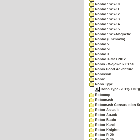
Robbo SWS-10
Robbo SWS-11
Robbo SWS-12
Robbo SWS-13
Robbo SWS-14
Robbo SWS-15
Robbo SWS-Magnetic
Robbo (unknown)
Robbo V
Robbo VI
Robbo X
Robbo X-Mas 2012
Robin - Wojownik Czasu
Robin Hood Adventure
Robinson
Robix
Robo Type
Robo Type (2013)(TDC)(
Robocop
Robomash
Robomash Construction S
Robot Assault
Robot Attack
Robot Battle
Robot Karel
Robot Knights
Robot R-29
Robot R-30