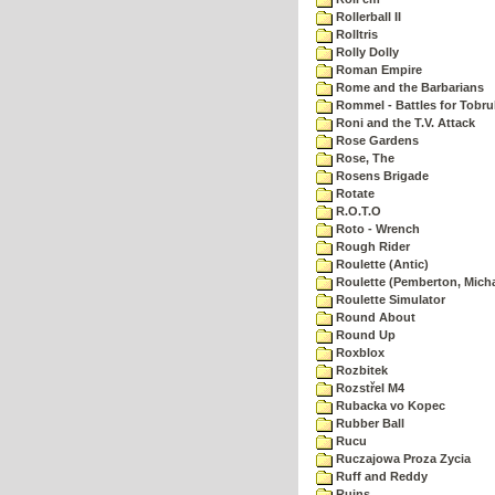
Rollerball II
Rolltris
Rolly Dolly
Roman Empire
Rome and the Barbarians
Rommel - Battles for Tobru
Roni and the T.V. Attack
Rose Gardens
Rose, The
Rosens Brigade
Rotate
R.O.T.O
Roto - Wrench
Rough Rider
Roulette (Antic)
Roulette (Pemberton, Micha
Roulette Simulator
Round About
Round Up
Roxblox
Rozbitek
Rozstřel M4
Rubacka vo Kopec
Rubber Ball
Rucu
Ruczajowa Proza Zycia
Ruff and Reddy
Ruins