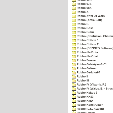
Robbo 97B
Robbo 98A
Robbo A
Robbo After 20 Years
Robbo (Antic-Soft)
Robbo B
Robbo Boss
Robbo Bubu
Robbo (Confusion, Charon
Robbo Critters 1
Robbo Critters 2
Robbo (DEZINTO Software
Robbo dla Dzieci
Robbo dla Orlat
Robbo Forever
Robbo Galaktyka G-01
Robbo Galtron
Robbo Gedzior84
Robbo II
Robbo III
Robbo IV (Viktorik, R.)
Robbo IV (Walos, B. - Strus,
Robbo Kejtus 1
Robbo KK93
Robbo KMD
Robbo Konstruktor
Robbo (L.K. Avalon)
Robbo Lucky