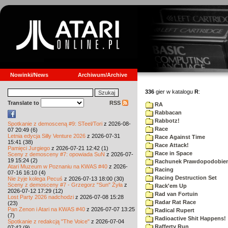
Nowinki/News
Archiwum/Archive
336
gier w katalogu
R
:
Translate to
RSS
RA
Rabbacan
Rabbotz!
Spotkanie z demosceną #9: STeel/Tori
z 2026-08-
Race
07 20:49 (6)
Letnia edycja Silly Venture 2026
z 2026-07-31
Race Against Time
15:41 (38)
Race Attack!
Pamięci Jurgiego
z 2026-07-21 12:42 (1)
Race in Space
Sceny z demosceny #7: opowiada SuN
z 2026-07-
19 15:24 (2)
Rachunek Prawdopodobie
Atari Muzeum w Poznaniu na KWAS #40
z 2026-
Racing
07-16 16:10 (4)
Racing Destruction Set
Nie żyje kolega Pecuś
z 2026-07-13 18:00 (30)
Sceny z demosceny #7 - Grzegorz "Sun" Żyła
z
Rack'em Up
2026-07-12 17:29 (12)
Rad van Fortuin
Lost Party 2026 nadchodzi
z 2026-07-08 15:28
Radar Rat Race
(23)
Pan Zenon i Atari na KWAS #40
z 2026-07-07 13:25
Radical Rupert
(7)
Radioactive Shit Happens!
Spotkanie z redakcją "The Voice"
z 2026-07-04
Rafferty Run
07:42 (9)