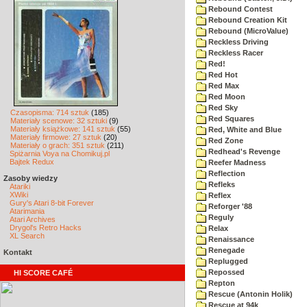
Rebound Contest
Rebound Creation Kit
Rebound (MicroValue)
Reckless Driving
Reckless Racer
Red!
Red Hot
Red Max
Red Moon
Red Sky
Czasopisma: 714 sztuk
(185)
Red Squares
Materiały scenowe: 32 sztuki
(9)
Materiały książkowe: 141 sztuk
(55)
Red, White and Blue
Materiały firmowe: 27 sztuk
(20)
Red Zone
Materiały o grach: 351 sztuk
(211)
Redhead's Revenge
Spiżarnia Voya na Chomikuj.pl
Bajtek Redux
Reefer Madness
Reflection
Zasoby wiedzy
Refleks
Atariki
XWiki
Reflex
Gury's Atari 8-bit Forever
Reforger '88
Atarimania
Reguly
Atari Archives
Drygol's Retro Hacks
Relax
XL Search
Renaissance
Renegade
Kontakt
Replugged
Repossed
HI SCORE CAFÉ
Repton
Rescue (Antonin Holik)
Rescue at 94k