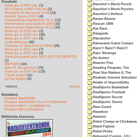
Poradniki
Rassilon's Block Puzzle
Nowe gry w 2026 roku
(1)
SFX-Engine w MAD Pascalu
(3)
Rassilon's Block Puzzles
Narzędzie do tworzenia scrolli
(12)
Rassilon's Rollout
Kartridż Sparta DOS X
(6)
Raster Blaster
Usprawnienia magnetofonu XC12
(12)
Konserwacja stacji dysków 1050
(19)
Raszyn 1809
Konserwacja magnetofonu XC12
(15)
Rat Race
Nowe gry w 2020 roku
(2)
Ratapede
Nowe gry w 2019 roku
(35)
Nowe gry w 2017 roku
(3)
Ratcatcher
Larek pokazuje
(40)
Ratowanie Game Compo
Emulacja ZX Spectrum na VBXE
(26)
Rats!!! Rats!!! Rats!!!
Nowe gry w 2016 roku
(7)
Nowe gry w 2015 roku
(4)
Rats' Revenge
Partycjonowanie karty SIDE (APT/FAT16/FAT32)
Re-Action
(1)
Reactor Five
BMPVIEW
(34)
Atari ST dla opornych
(75)
Reading Program, The
Nowe gry w 2014 roku
(19)
Real Star Raiders II, The
Tritone engine
(11)
Realistic Internet Simulator
QChan Engine
(6)
Realm of Impossibility
nowsze
starsze
RealSports Basketball
RealSports Football
Emulatory
RealSports Soccer
Emulator Atari800Win
Emulator Atari800Win PLus 4.0 (Windows)
RealSports Tennis
Emulator Atari++ (multiplatform)
Rear Guard
Emulator Altirra (Windows)
Reardoor
Biblioteka Atarowca
Reaxion
Rebel Charge at Chickama
Rebel Fighter
Rebel Probe
Rebound (Casten, J.D.)