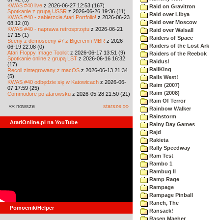
KWAS #40 live
z 2026-06-27 12:53 (167)
Raid on Gravitron
Spotkanie z grupą USSR
z 2026-06-26 19:36 (11)
Raid over Libya
KWAS #40 - zabierzcie Atari Portfolio!
z 2026-06-23
Raid over Moscow
08:12 (0)
KWAS #40 - naprawa retrosprzętu
z 2026-06-21
Raid over Walsall
17:15 (1)
Raiders of Space
Sceny z demosceny #7 z Bigerem i MBR
z 2026-
Raiders of the Lost Ark
06-19 22:08 (0)
Atari Floppy Image Toolkit
z 2026-06-17 13:51 (9)
Raiders of the Reebok
Spotkanie online z grupą LST
z 2026-06-16 16:32
Raidus!
(17)
RailKing
Recoil zintegrowany z macOS
z 2026-06-13 21:34
(5)
Rails West!
KWAS #40 odbędzie się w Katowicach
z 2026-06-
Raim (2007)
07 17:59 (25)
Raim (2008)
Commodore po atarowsku
z 2026-05-28 21:50 (21)
Rain Of Terror
«« nowsze
starsze »»
Rainbow Walker
Rainstorm
AtariOnline.pl na YouTube
Rainy Day Games
Rajd
Rakieta
Rally Speedway
Ram Test
Rambo 1
Rambug II
Ramp Rage
Rampage
Rampage Pinball
Ranch, The
Pomocnik/Helper
Ransack!
Rasen Maeher