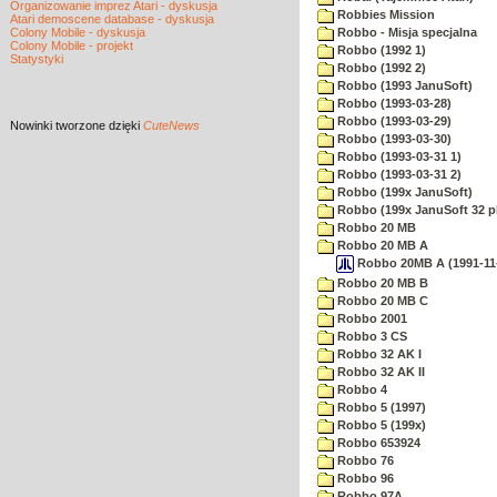
Organizowanie imprez Atari - dyskusja
Robbies Mission
Atari demoscene database - dyskusja
Colony Mobile - dyskusja
Robbo - Misja specjalna
Colony Mobile - projekt
Robbo (1992 1)
Statystyki
Robbo (1992 2)
Robbo (1993 JanuSoft)
Robbo (1993-03-28)
Robbo (1993-03-29)
Nowinki
tworzone dzięki
CuteNews
Robbo (1993-03-30)
Robbo (1993-03-31 1)
Robbo (1993-03-31 2)
Robbo (199x JanuSoft)
Robbo (199x JanuSoft 32 p
Robbo 20 MB
Robbo 20 MB A
Robbo 20MB A (1991-11-
Robbo 20 MB B
Robbo 20 MB C
Robbo 2001
Robbo 3 CS
Robbo 32 AK I
Robbo 32 AK II
Robbo 4
Robbo 5 (1997)
Robbo 5 (199x)
Robbo 653924
Robbo 76
Robbo 96
Robbo 97A