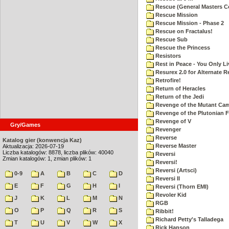
Rescue (General Masters C
Rescue Mission
Rescue Mission - Phase 2
Rescue on Fractalus!
Rescue Sub
Rescue the Princess
Resistors
Rest in Peace - You Only L
Resurex 2.0 for Alternate R
Retrofire!
Return of Heracles
Return of the Jedi
Revenge of the Mutant Ca
Revenge of the Plutonian F
Revenge of V
Gry/Games
Revenger
Reverse
Katalog gier (konwencja Kaz)
Reverse Master
Aktualizacja: 2026-07-19
Liczba katalogów: 8878, liczba plików: 40040
Reversi
Zmian katalogów: 1, zmian plików: 1
Reversi!
Reversi (Artsci)
0-9
A
B
C
D
Reversi II
E
F
G
H
I
Reversi (Thorn EMI)
Revoler Kid
J
K
L
M
N
RGB
O
P
Q
R
S
Ribbit!
Richard Petty's Talladega
T
U
V
W
X
Rick Hanson