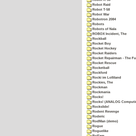
Robot Raid
Robot T-58
Robot War
Robotron 2084
Robots
Robots of Nala
ROBOX Incident, The
Rockball
Rocket Boy
Rocket Hockey
Rocket Raiders
Rocket Repairman - The Fu
Rocket Rescue
Rocketball
Rockford
Rocki im Lolliland
Rockies, The
Rockman
Rockmania
Rocks!
Rocks! (ANALOG Computi
Rockslide!
Rodent Revenge
Roderic
RodMan (demo)
Rogue
Roguelike
Roll'em