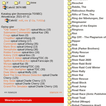
Y
Z
inne
Ricochet
Riddle, The
Całość 3074 MB
Ridiculous Reality
Katalog gier (konwencja TOSEC)
Rifts of Time, The
Aktualizacja: 2021-07-11
Ring der Nibelungen, Der
Całość
,
md5
sha
(
7-Zip
,
TUGZip
)
Ringmaster
Rings of the Empire
Opisy gier
"Old Towers" (Atari ST)
opisał Misza (19)
Ringtoss
Submarine Commander
opisał Kaz (36)
Riot
Frogs
opisał Xeen (0)
Rip Off! - The Plagiarism o
Choplifter!
opisał Urborg (0)
Joust
opisał Urborg (17)
Ripper
Commando
opisał Urborg (35)
Risk
Mario Bros
opisał Urborg (13)
Risk (Parker Brothers)
Xenophobe
opisał Urborg (36)
Robbo Forever
opisał tbxx (16)
Risky Rescue
Kolony 2106
opisał tbxx (3)
River Raid
Archon II: Adept
opisał Urborg/TDC (9)
River Raid 2600
Spitfire Ace/Hellcat Ace
opisał Farscape (9)
Wyspa
opisał Kaz (9)
River Raid Bold
Archon
opisał Urborg/TDC (16)
River Raid Cold Winter
The Last Starfighter
opisał TDC (30)
River Rally
Dwie Wieże
opisał Muffy (19)
Basil The Great Mouse Detective
opisał Charlie
River Rat
Cherry (125)
River Rescue
Inny Świat
opisał Charlie Cherry (17)
Road Block
Inspektor
opisał Charlie Cherry (19)
Grand Prix Simulator
opisał Charlie Cherry (16)
Road Jump
Road Race
«« nowsze
starsze »»
Road Race (Antic Publishi
Road Toad
Wewnętrzne/Internals
Robal (Mirage)
Robal (Tajemnice Atari)