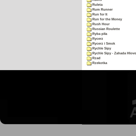
Ruleta
Rum Runner
Run for It
Run for the Money
Rush Hour
Russian Roulette
Ryba piła
Rycerz
Rycerz i Smok
Rychle Sipy
Rychle Sipy - Zahada Hlov
Rzad
Rzekotka