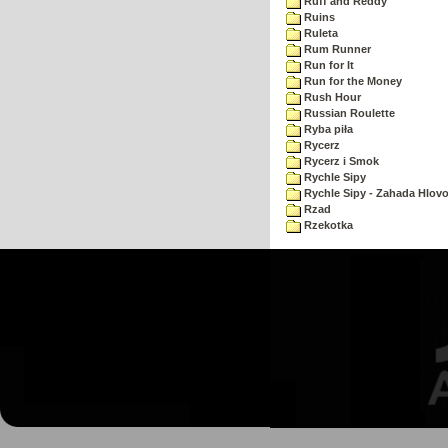
Ruff and Reddy
Ruins
Ruleta
Rum Runner
Run for It
Run for the Money
Rush Hour
Russian Roulette
Ryba piła
Rycerz
Rycerz i Smok
Rychle Sipy
Rychle Sipy - Zahada Hlov
Rzad
Rzekotka