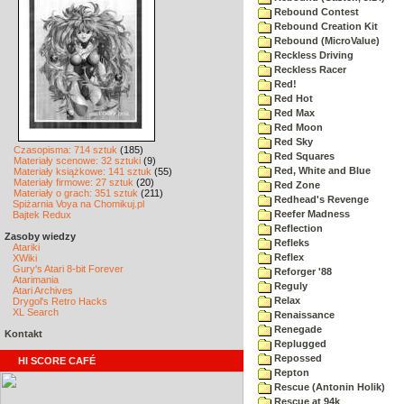
Rebound Contest
Rebound Creation Kit
Rebound (MicroValue)
Reckless Driving
Reckless Racer
Red!
Red Hot
Red Max
Red Moon
Red Sky
Czasopisma: 714 sztuk
(185)
Red Squares
Materiały scenowe: 32 sztuki
(9)
Red, White and Blue
Materiały książkowe: 141 sztuk
(55)
Materiały firmowe: 27 sztuk
(20)
Red Zone
Materiały o grach: 351 sztuk
(211)
Redhead's Revenge
Spiżarnia Voya na Chomikuj.pl
Reefer Madness
Bajtek Redux
Reflection
Zasoby wiedzy
Refleks
Atariki
Reflex
XWiki
Gury's Atari 8-bit Forever
Reforger '88
Atarimania
Reguly
Atari Archives
Relax
Drygol's Retro Hacks
XL Search
Renaissance
Renegade
Kontakt
Replugged
Repossed
HI SCORE CAFÉ
Repton
Rescue (Antonin Holik)
Rescue at 94k