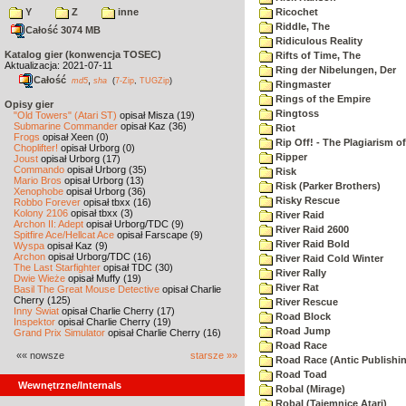
Y
Z
inne
Ricochet
Riddle, The
Całość 3074 MB
Ridiculous Reality
Katalog gier (konwencja TOSEC)
Rifts of Time, The
Aktualizacja: 2021-07-11
Ring der Nibelungen, Der
Całość
,
md5
sha
(
7-Zip
,
TUGZip
)
Ringmaster
Rings of the Empire
Opisy gier
Ringtoss
"Old Towers" (Atari ST)
opisał Misza (19)
Submarine Commander
opisał Kaz (36)
Riot
Frogs
opisał Xeen (0)
Rip Off! - The Plagiarism o
Choplifter!
opisał Urborg (0)
Ripper
Joust
opisał Urborg (17)
Commando
opisał Urborg (35)
Risk
Mario Bros
opisał Urborg (13)
Risk (Parker Brothers)
Xenophobe
opisał Urborg (36)
Risky Rescue
Robbo Forever
opisał tbxx (16)
Kolony 2106
opisał tbxx (3)
River Raid
Archon II: Adept
opisał Urborg/TDC (9)
River Raid 2600
Spitfire Ace/Hellcat Ace
opisał Farscape (9)
River Raid Bold
Wyspa
opisał Kaz (9)
Archon
opisał Urborg/TDC (16)
River Raid Cold Winter
The Last Starfighter
opisał TDC (30)
River Rally
Dwie Wieże
opisał Muffy (19)
River Rat
Basil The Great Mouse Detective
opisał Charlie
Cherry (125)
River Rescue
Inny Świat
opisał Charlie Cherry (17)
Road Block
Inspektor
opisał Charlie Cherry (19)
Road Jump
Grand Prix Simulator
opisał Charlie Cherry (16)
Road Race
«« nowsze
starsze »»
Road Race (Antic Publishi
Road Toad
Wewnętrzne/Internals
Robal (Mirage)
Robal (Tajemnice Atari)