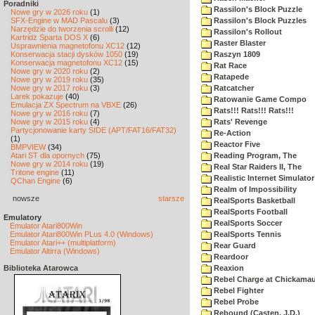
Poradniki
Rassilon's Block Puzzle
Nowe gry w 2026 roku
(1)
SFX-Engine w MAD Pascalu
(3)
Rassilon's Block Puzzles
Narzędzie do tworzenia scrolli
(12)
Rassilon's Rollout
Kartridż Sparta DOS X
(6)
Raster Blaster
Usprawnienia magnetofonu XC12
(12)
Konserwacja stacji dysków 1050
(19)
Raszyn 1809
Konserwacja magnetofonu XC12
(15)
Rat Race
Nowe gry w 2020 roku
(2)
Ratapede
Nowe gry w 2019 roku
(35)
Nowe gry w 2017 roku
(3)
Ratcatcher
Larek pokazuje
(40)
Ratowanie Game Compo
Emulacja ZX Spectrum na VBXE
(26)
Rats!!! Rats!!! Rats!!!
Nowe gry w 2016 roku
(7)
Nowe gry w 2015 roku
(4)
Rats' Revenge
Partycjonowanie karty SIDE (APT/FAT16/FAT32)
Re-Action
(1)
Reactor Five
BMPVIEW
(34)
Atari ST dla opornych
(75)
Reading Program, The
Nowe gry w 2014 roku
(19)
Real Star Raiders II, The
Tritone engine
(11)
Realistic Internet Simulator
QChan Engine
(6)
Realm of Impossibility
nowsze
starsze
RealSports Basketball
RealSports Football
Emulatory
RealSports Soccer
Emulator Atari800Win
Emulator Atari800Win PLus 4.0 (Windows)
RealSports Tennis
Emulator Atari++ (multiplatform)
Rear Guard
Emulator Altirra (Windows)
Reardoor
Biblioteka Atarowca
Reaxion
Rebel Charge at Chickama
Rebel Fighter
Rebel Probe
Rebound (Casten, J.D.)