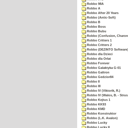
Robbo 98A
Robbo A
Robbo After 20 Years
Robbo (Antic-Soft)
Robbo B
Robbo Boss
Robbo Bubu
Robbo (Confusion, Charon
Robbo Critters 1
Robbo Critters 2
Robbo (DEZINTO Software
Robbo dla Dzieci
Robbo dla Orlat
Robbo Forever
Robbo Galaktyka G-01
Robbo Galtron
Robbo Gedzior84
Robbo II
Robbo III
Robbo IV (Viktorik, R.)
Robbo IV (Walos, B. - Strus,
Robbo Kejtus 1
Robbo KK93
Robbo KMD
Robbo Konstruktor
Robbo (L.K. Avalon)
Robbo Lucky
Robbo Lucky II