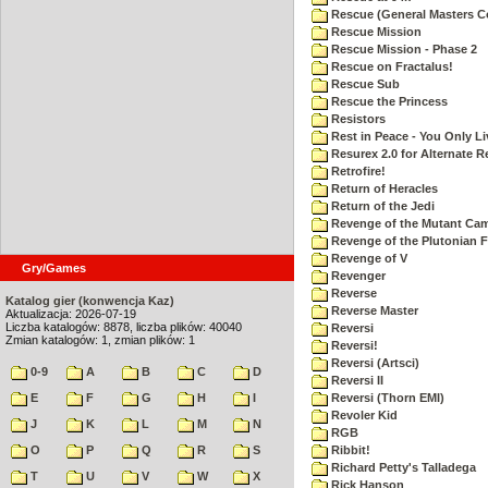
Rescue (General Masters C
Rescue Mission
Rescue Mission - Phase 2
Rescue on Fractalus!
Rescue Sub
Rescue the Princess
Resistors
Rest in Peace - You Only L
Resurex 2.0 for Alternate R
Retrofire!
Return of Heracles
Return of the Jedi
Revenge of the Mutant Ca
Revenge of the Plutonian F
Revenge of V
Gry/Games
Revenger
Reverse
Katalog gier (konwencja Kaz)
Reverse Master
Aktualizacja: 2026-07-19
Liczba katalogów: 8878, liczba plików: 40040
Reversi
Zmian katalogów: 1, zmian plików: 1
Reversi!
Reversi (Artsci)
0-9
A
B
C
D
Reversi II
E
F
G
H
I
Reversi (Thorn EMI)
Revoler Kid
J
K
L
M
N
RGB
O
P
Q
R
S
Ribbit!
Richard Petty's Talladega
T
U
V
W
X
Rick Hanson