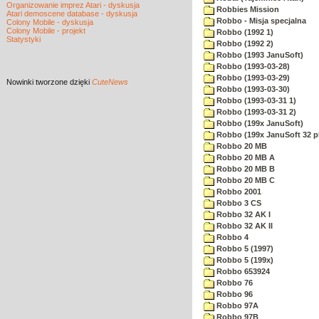
Organizowanie imprez Atari - dyskusja
Robbies Mission
Atari demoscene database - dyskusja
Robbo - Misja specjalna
Colony Mobile - dyskusja
Colony Mobile - projekt
Robbo (1992 1)
Statystyki
Robbo (1992 2)
Robbo (1993 JanuSoft)
Robbo (1993-03-28)
Robbo (1993-03-29)
Nowinki
tworzone dzięki
CuteNews
Robbo (1993-03-30)
Robbo (1993-03-31 1)
Robbo (1993-03-31 2)
Robbo (199x JanuSoft)
Robbo (199x JanuSoft 32 p
Robbo 20 MB
Robbo 20 MB A
Robbo 20 MB B
Robbo 20 MB C
Robbo 2001
Robbo 3 CS
Robbo 32 AK I
Robbo 32 AK II
Robbo 4
Robbo 5 (1997)
Robbo 5 (199x)
Robbo 653924
Robbo 76
Robbo 96
Robbo 97A
Robbo 97B