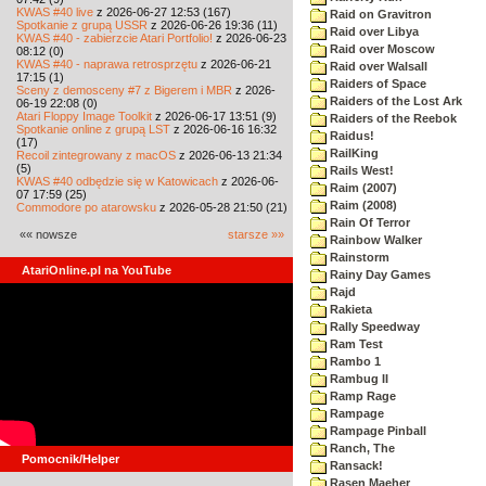
KWAS #40 live
z 2026-06-27 12:53 (167)
Raid on Gravitron
Spotkanie z grupą USSR
z 2026-06-26 19:36 (11)
Raid over Libya
KWAS #40 - zabierzcie Atari Portfolio!
z 2026-06-23
Raid over Moscow
08:12 (0)
KWAS #40 - naprawa retrosprzętu
z 2026-06-21
Raid over Walsall
17:15 (1)
Raiders of Space
Sceny z demosceny #7 z Bigerem i MBR
z 2026-
Raiders of the Lost Ark
06-19 22:08 (0)
Atari Floppy Image Toolkit
z 2026-06-17 13:51 (9)
Raiders of the Reebok
Spotkanie online z grupą LST
z 2026-06-16 16:32
Raidus!
(17)
RailKing
Recoil zintegrowany z macOS
z 2026-06-13 21:34
(5)
Rails West!
KWAS #40 odbędzie się w Katowicach
z 2026-06-
Raim (2007)
07 17:59 (25)
Raim (2008)
Commodore po atarowsku
z 2026-05-28 21:50 (21)
Rain Of Terror
«« nowsze
starsze »»
Rainbow Walker
Rainstorm
AtariOnline.pl na YouTube
Rainy Day Games
Rajd
Rakieta
Rally Speedway
Ram Test
Rambo 1
Rambug II
Ramp Rage
Rampage
Rampage Pinball
Ranch, The
Pomocnik/Helper
Ransack!
Rasen Maeher