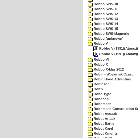
Robbo SWS-10
Robbo SWS-11
Robbo SWS-12
Robbo SWS-13
Robbo SWS-14
Robbo SWS-15
Robbo SWS-Magnetic
Robbo (unknown)
Robbo V
Robbo V (1991)(Atarax)(pl
Robbo V (1991)(Atarax)(
Robbo VI
Robbo X
Robbo X-Mas 2012
Robin - Wojownik Czasu
Robin Hood Adventure
Robinson
Robix
Robo Type
Robocop
Robomash
Robomash Construction S
Robot Assault
Robot Attack
Robot Battle
Robot Karel
Robot Knights