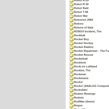
Robot R-29
Robot R-30
Robot Raid
Robot T-58
Robot War
Robotron 2084
Robots
Robots of Nala
ROBOX Incident, The
Rockball
Rocket Boy
Rocket Hockey
Rocket Raiders
Rocket Repairman - The Fu
Rocket Rescue
Rocketball
Rockford
Rocki im Lolliland
Rockies, The
Rockman
Rockmania
Rocks!
Rocks! (ANALOG Computi
Rockslide!
Rodent Revenge
Roderic
RodMan (demo)
Rogue