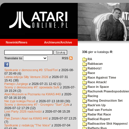
Nowinki/News
Archiwum/Archive
336
gier w katalogu
R
:
Translate to
RSS
RA
Rabbacan
Rabbotz!
Spotkanie z demosceną #9: STeel/Tori
z 2026-08-
Race
07 20:49 (6)
Letnia edycja Silly Venture 2026
z 2026-07-31
Race Against Time
15:41 (38)
Race Attack!
Pamięci Jurgiego
z 2026-07-21 12:42 (1)
Race in Space
Sceny z demosceny #7: opowiada SuN
z 2026-07-
19 15:24 (2)
Rachunek Prawdopodobie
Atari Muzeum w Poznaniu na KWAS #40
z 2026-
Racing
07-16 16:10 (4)
Racing Destruction Set
Nie żyje kolega Pecuś
z 2026-07-13 18:00 (30)
Sceny z demosceny #7 - Grzegorz "Sun" Żyła
z
Rack'em Up
2026-07-12 17:29 (12)
Rad van Fortuin
Lost Party 2026 nadchodzi
z 2026-07-08 15:28
Radar Rat Race
(23)
Pan Zenon i Atari na KWAS #40
z 2026-07-07 13:25
Radical Rupert
(7)
Radioactive Shit Happens!
Spotkanie z redakcją "The Voice"
z 2026-07-04
Rafferty Run
07:42 (9)