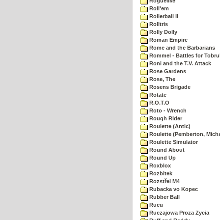
Roguelike
Roll'em
Rollerball II
Rolltris
Rolly Dolly
Roman Empire
Rome and the Barbarians
Rommel - Battles for Tobru
Roni and the T.V. Attack
Rose Gardens
Rose, The
Rosens Brigade
Rotate
R.O.T.O
Roto - Wrench
Rough Rider
Roulette (Antic)
Roulette (Pemberton, Micha
Roulette Simulator
Round About
Round Up
Roxblox
Rozbitek
Rozstřel M4
Rubacka vo Kopec
Rubber Ball
Rucu
Ruczajowa Proza Zycia