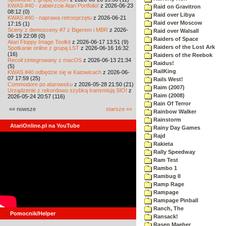
KWAS #40 - zabierzcie Atari Portfolio!
z 2026-06-23
Raid on Gravitron
08:12 (0)
Raid over Libya
KWAS #40 - naprawa retrosprzętu
z 2026-06-21
Raid over Moscow
17:15 (1)
Sceny z demosceny #7 z Bigerem i MBR
z 2026-
Raid over Walsall
06-19 22:08 (0)
Raiders of Space
Atari Floppy Image Toolkit
z 2026-06-17 13:51 (9)
Raiders of the Lost Ark
Spotkanie online z grupą LST
z 2026-06-16 16:32
(16)
Raiders of the Reebok
Recoil zintegrowany z macOS
z 2026-06-13 21:34
Raidus!
(5)
RailKing
KWAS #40 odbędzie się w Katowicach
z 2026-06-
07 17:59 (25)
Rails West!
Commodore po atarowsku
z 2026-05-28 21:50 (21)
Raim (2007)
Urządzenie z rekordowo szybką transmisją SIO!
z
Raim (2008)
2026-05-24 20:57 (116)
Rain Of Terror
«« nowsze
starsze »»
Rainbow Walker
Rainstorm
AtariOnline.pl na YouTube
Rainy Day Games
Rajd
Rakieta
Rally Speedway
Ram Test
Rambo 1
Rambug II
Ramp Rage
Rampage
Rampage Pinball
Ranch, The
Pomocnik/Helper
Ransack!
Rasen Maeher