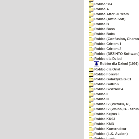
Robbo 98A
Robbo A
Robbo After 20 Years
Robbo (Antic-Soft)
Robbo B
Robbo Boss
Robbo Bubu
Robbo (Confusion, Charon
Robbo Critters 1
Robbo Critters 2
Robbo (DEZINTO Software
Robbo dla Dzieci
Robbo dla Dzieci (1991)
Robbo dla Orlat
Robbo Forever
Robbo Galaktyka G-01
Robbo Galtron
Robbo Gedzior84
Robbo II
Robbo III
Robbo IV (Viktorik, R.)
Robbo IV (Walos, B. - Strus,
Robbo Kejtus 1
Robbo KK93
Robbo KMD
Robbo Konstruktor
Robbo (L.K. Avalon)
Robbo Lucky