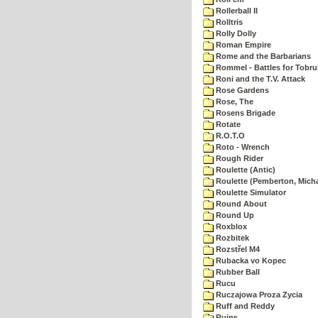
Rollerball II
Rolltris
Rolly Dolly
Roman Empire
Rome and the Barbarians
Rommel - Battles for Tobru
Roni and the T.V. Attack
Rose Gardens
Rose, The
Rosens Brigade
Rotate
R.O.T.O
Roto - Wrench
Rough Rider
Roulette (Antic)
Roulette (Pemberton, Micha
Roulette Simulator
Round About
Round Up
Roxblox
Rozbitek
Rozstřel M4
Rubacka vo Kopec
Rubber Ball
Rucu
Ruczajowa Proza Zycia
Ruff and Reddy
Ruins