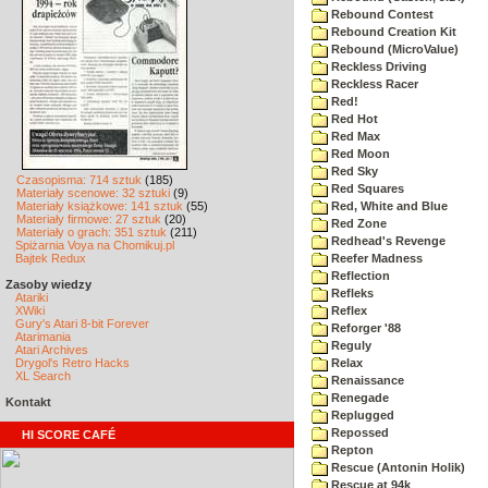
Rebound Contest
Rebound Creation Kit
Rebound (MicroValue)
Reckless Driving
Reckless Racer
Red!
Red Hot
Red Max
Red Moon
Red Sky
Czasopisma: 714 sztuk
(185)
Red Squares
Materiały scenowe: 32 sztuki
(9)
Materiały książkowe: 141 sztuk
(55)
Red, White and Blue
Materiały firmowe: 27 sztuk
(20)
Red Zone
Materiały o grach: 351 sztuk
(211)
Redhead's Revenge
Spiżarnia Voya na Chomikuj.pl
Bajtek Redux
Reefer Madness
Reflection
Zasoby wiedzy
Refleks
Atariki
XWiki
Reflex
Gury's Atari 8-bit Forever
Reforger '88
Atarimania
Reguly
Atari Archives
Drygol's Retro Hacks
Relax
XL Search
Renaissance
Renegade
Kontakt
Replugged
Repossed
HI SCORE CAFÉ
Repton
Rescue (Antonin Holik)
Rescue at 94k