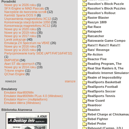
Poradniki
Rassilon's Block Puzzle
Nowe gry w 2026 roku
(1)
SFX-Engine w MAD Pascalu
(3)
Rassilon's Block Puzzles
Narzędzie do tworzenia scrolli
(12)
Rassilon's Rollout
Kartridż Sparta DOS X
(6)
Raster Blaster
Usprawnienia magnetofonu XC12
(12)
Konserwacja stacji dysków 1050
(19)
Raszyn 1809
Konserwacja magnetofonu XC12
(15)
Rat Race
Nowe gry w 2020 roku
(2)
Ratapede
Nowe gry w 2019 roku
(35)
Nowe gry w 2017 roku
(3)
Ratcatcher
Larek pokazuje
(40)
Ratowanie Game Compo
Emulacja ZX Spectrum na VBXE
(26)
Rats!!! Rats!!! Rats!!!
Nowe gry w 2016 roku
(7)
Nowe gry w 2015 roku
(4)
Rats' Revenge
Partycjonowanie karty SIDE (APT/FAT16/FAT32)
Re-Action
(1)
Reactor Five
BMPVIEW
(34)
Atari ST dla opornych
(75)
Reading Program, The
Nowe gry w 2014 roku
(19)
Real Star Raiders II, The
Tritone engine
(11)
Realistic Internet Simulator
QChan Engine
(6)
Realm of Impossibility
nowsze
starsze
RealSports Basketball
RealSports Football
Emulatory
RealSports Soccer
Emulator Atari800Win
Emulator Atari800Win PLus 4.0 (Windows)
RealSports Tennis
Emulator Atari++ (multiplatform)
Rear Guard
Emulator Altirra (Windows)
Reardoor
Biblioteka Atarowca
Reaxion
Rebel Charge at Chickama
Rebel Fighter
Rebel Probe
Rebound (Casten, J.D.)