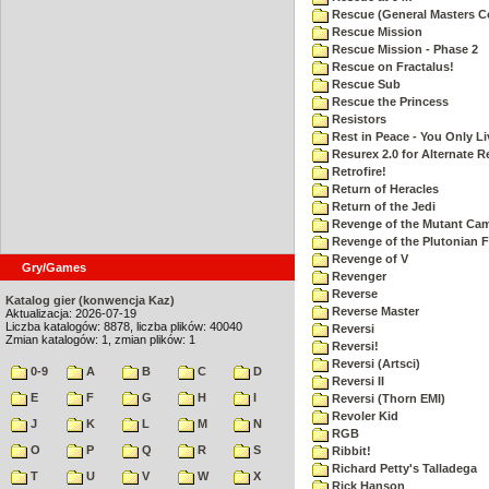
Rescue (General Masters C
Rescue Mission
Rescue Mission - Phase 2
Rescue on Fractalus!
Rescue Sub
Rescue the Princess
Resistors
Rest in Peace - You Only L
Resurex 2.0 for Alternate R
Retrofire!
Return of Heracles
Return of the Jedi
Revenge of the Mutant Ca
Revenge of the Plutonian F
Revenge of V
Gry/Games
Revenger
Reverse
Katalog gier (konwencja Kaz)
Reverse Master
Aktualizacja: 2026-07-19
Liczba katalogów: 8878, liczba plików: 40040
Reversi
Zmian katalogów: 1, zmian plików: 1
Reversi!
Reversi (Artsci)
0-9
A
B
C
D
Reversi II
E
F
G
H
I
Reversi (Thorn EMI)
Revoler Kid
J
K
L
M
N
RGB
O
P
Q
R
S
Ribbit!
Richard Petty's Talladega
T
U
V
W
X
Rick Hanson