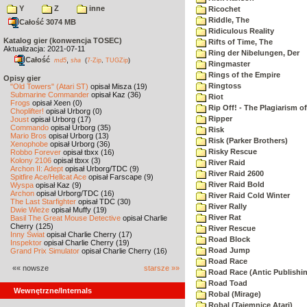
Y
Z
inne
Ricochet
Riddle, The
Całość 3074 MB
Ridiculous Reality
Katalog gier (konwencja TOSEC)
Rifts of Time, The
Aktualizacja: 2021-07-11
Ring der Nibelungen, Der
Całość
,
md5
sha
(
7-Zip
,
TUGZip
)
Ringmaster
Rings of the Empire
Opisy gier
Ringtoss
"Old Towers" (Atari ST)
opisał Misza (19)
Submarine Commander
opisał Kaz (36)
Riot
Frogs
opisał Xeen (0)
Rip Off! - The Plagiarism o
Choplifter!
opisał Urborg (0)
Ripper
Joust
opisał Urborg (17)
Commando
opisał Urborg (35)
Risk
Mario Bros
opisał Urborg (13)
Risk (Parker Brothers)
Xenophobe
opisał Urborg (36)
Risky Rescue
Robbo Forever
opisał tbxx (16)
Kolony 2106
opisał tbxx (3)
River Raid
Archon II: Adept
opisał Urborg/TDC (9)
River Raid 2600
Spitfire Ace/Hellcat Ace
opisał Farscape (9)
River Raid Bold
Wyspa
opisał Kaz (9)
Archon
opisał Urborg/TDC (16)
River Raid Cold Winter
The Last Starfighter
opisał TDC (30)
River Rally
Dwie Wieże
opisał Muffy (19)
River Rat
Basil The Great Mouse Detective
opisał Charlie
Cherry (125)
River Rescue
Inny Świat
opisał Charlie Cherry (17)
Road Block
Inspektor
opisał Charlie Cherry (19)
Road Jump
Grand Prix Simulator
opisał Charlie Cherry (16)
Road Race
«« nowsze
starsze »»
Road Race (Antic Publishi
Road Toad
Wewnętrzne/Internals
Robal (Mirage)
Robal (Tajemnice Atari)