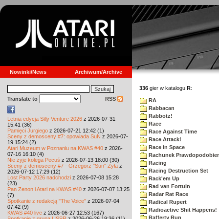
Nowinki/News
Archiwum/Archive
336
gier w katalogu
R
:
Translate to
RSS
RA
Rabbacan
Rabbotz!
Letnia edycja Silly Venture 2026
z 2026-07-31
Race
15:41 (36)
Pamięci Jurgiego
z 2026-07-21 12:42 (1)
Race Against Time
Sceny z demosceny #7: opowiada SuN
z 2026-07-
Race Attack!
19 15:24 (2)
Race in Space
Atari Muzeum w Poznaniu na KWAS #40
z 2026-
07-16 16:10 (4)
Rachunek Prawdopodobie
Nie żyje kolega Pecuś
z 2026-07-13 18:00 (30)
Racing
Sceny z demosceny #7 - Grzegorz "Sun" Żyła
z
Racing Destruction Set
2026-07-12 17:29 (12)
Lost Party 2026 nadchodzi
z 2026-07-08 15:28
Rack'em Up
(23)
Rad van Fortuin
Pan Zenon i Atari na KWAS #40
z 2026-07-07 13:25
Radar Rat Race
(7)
Spotkanie z redakcją "The Voice"
z 2026-07-04
Radical Rupert
07:42 (9)
Radioactive Shit Happens!
KWAS #40 live
z 2026-06-27 12:53 (167)
Rafferty Run
Spotkanie z grupą USSR
z 2026-06-26 19:36 (11)