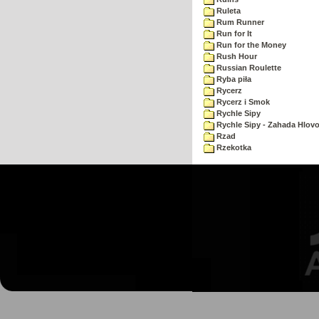
Ruleta
Rum Runner
Run for It
Run for the Money
Rush Hour
Russian Roulette
Ryba piła
Rycerz
Rycerz i Smok
Rychle Sipy
Rychle Sipy - Zahada Hlov
Rzad
Rzekotka