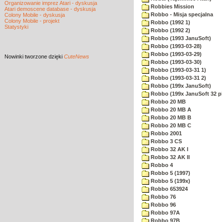
Organizowanie imprez Atari - dyskusja
Robbies Mission
Atari demoscene database - dyskusja
Robbo - Misja specjalna
Colony Mobile - dyskusja
Colony Mobile - projekt
Robbo (1992 1)
Statystyki
Robbo (1992 2)
Robbo (1993 JanuSoft)
Robbo (1993-03-28)
Robbo (1993-03-29)
Nowinki
tworzone dzięki
CuteNews
Robbo (1993-03-30)
Robbo (1993-03-31 1)
Robbo (1993-03-31 2)
Robbo (199x JanuSoft)
Robbo (199x JanuSoft 32 p
Robbo 20 MB
Robbo 20 MB A
Robbo 20 MB B
Robbo 20 MB C
Robbo 2001
Robbo 3 CS
Robbo 32 AK I
Robbo 32 AK II
Robbo 4
Robbo 5 (1997)
Robbo 5 (199x)
Robbo 653924
Robbo 76
Robbo 96
Robbo 97A
Robbo 97B