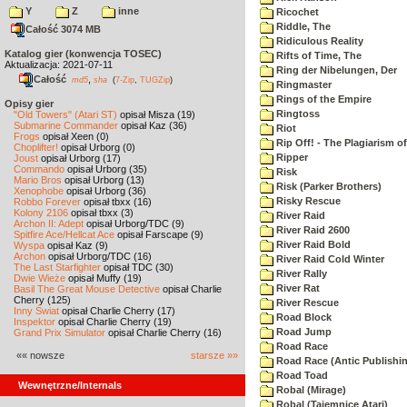
Y
Z
inne
Ricochet
Riddle, The
Całość 3074 MB
Ridiculous Reality
Katalog gier (konwencja TOSEC)
Rifts of Time, The
Aktualizacja: 2021-07-11
Ring der Nibelungen, Der
Całość
,
md5
sha
(
7-Zip
,
TUGZip
)
Ringmaster
Rings of the Empire
Opisy gier
Ringtoss
"Old Towers" (Atari ST)
opisał Misza (19)
Submarine Commander
opisał Kaz (36)
Riot
Frogs
opisał Xeen (0)
Rip Off! - The Plagiarism o
Choplifter!
opisał Urborg (0)
Ripper
Joust
opisał Urborg (17)
Commando
opisał Urborg (35)
Risk
Mario Bros
opisał Urborg (13)
Risk (Parker Brothers)
Xenophobe
opisał Urborg (36)
Risky Rescue
Robbo Forever
opisał tbxx (16)
Kolony 2106
opisał tbxx (3)
River Raid
Archon II: Adept
opisał Urborg/TDC (9)
River Raid 2600
Spitfire Ace/Hellcat Ace
opisał Farscape (9)
River Raid Bold
Wyspa
opisał Kaz (9)
Archon
opisał Urborg/TDC (16)
River Raid Cold Winter
The Last Starfighter
opisał TDC (30)
River Rally
Dwie Wieże
opisał Muffy (19)
River Rat
Basil The Great Mouse Detective
opisał Charlie
Cherry (125)
River Rescue
Inny Świat
opisał Charlie Cherry (17)
Road Block
Inspektor
opisał Charlie Cherry (19)
Road Jump
Grand Prix Simulator
opisał Charlie Cherry (16)
Road Race
«« nowsze
starsze »»
Road Race (Antic Publishi
Road Toad
Wewnętrzne/Internals
Robal (Mirage)
Robal (Tajemnice Atari)