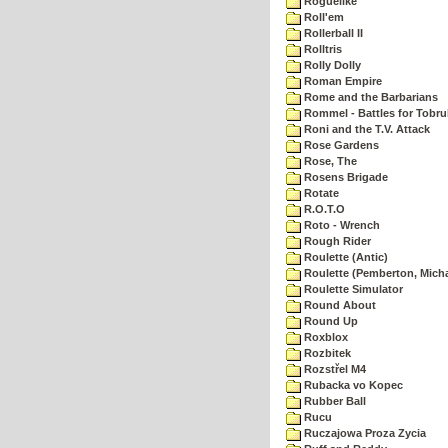
Roguelike
Roll'em
Rollerball II
Rolltris
Rolly Dolly
Roman Empire
Rome and the Barbarians
Rommel - Battles for Tobru
Roni and the T.V. Attack
Rose Gardens
Rose, The
Rosens Brigade
Rotate
R.O.T.O
Roto - Wrench
Rough Rider
Roulette (Antic)
Roulette (Pemberton, Micha
Roulette Simulator
Round About
Round Up
Roxblox
Rozbitek
Rozstřel M4
Rubacka vo Kopec
Rubber Ball
Rucu
Ruczajowa Proza Zycia