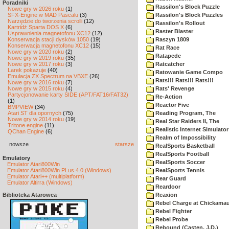
Poradniki
Rassilon's Block Puzzle
Nowe gry w 2026 roku
(1)
SFX-Engine w MAD Pascalu
(3)
Rassilon's Block Puzzles
Narzędzie do tworzenia scrolli
(12)
Rassilon's Rollout
Kartridż Sparta DOS X
(6)
Raster Blaster
Usprawnienia magnetofonu XC12
(12)
Konserwacja stacji dysków 1050
(19)
Raszyn 1809
Konserwacja magnetofonu XC12
(15)
Rat Race
Nowe gry w 2020 roku
(2)
Ratapede
Nowe gry w 2019 roku
(35)
Nowe gry w 2017 roku
(3)
Ratcatcher
Larek pokazuje
(40)
Ratowanie Game Compo
Emulacja ZX Spectrum na VBXE
(26)
Rats!!! Rats!!! Rats!!!
Nowe gry w 2016 roku
(7)
Nowe gry w 2015 roku
(4)
Rats' Revenge
Partycjonowanie karty SIDE (APT/FAT16/FAT32)
Re-Action
(1)
Reactor Five
BMPVIEW
(34)
Atari ST dla opornych
(75)
Reading Program, The
Nowe gry w 2014 roku
(19)
Real Star Raiders II, The
Tritone engine
(11)
Realistic Internet Simulator
QChan Engine
(6)
Realm of Impossibility
nowsze
starsze
RealSports Basketball
RealSports Football
Emulatory
RealSports Soccer
Emulator Atari800Win
Emulator Atari800Win PLus 4.0 (Windows)
RealSports Tennis
Emulator Atari++ (multiplatform)
Rear Guard
Emulator Altirra (Windows)
Reardoor
Biblioteka Atarowca
Reaxion
Rebel Charge at Chickama
Rebel Fighter
Rebel Probe
Rebound (Casten, J.D.)