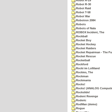
Robot R-29
Robot R-30
Robot Raid
Robot T-58
Robot War
Robotron 2084
Robots
Robots of Nala
ROBOX Incident, The
Rockball
Rocket Boy
Rocket Hockey
Rocket Raiders
Rocket Repairman - The Fu
Rocket Rescue
Rocketball
Rockford
Rocki im Lolliland
Rockies, The
Rockman
Rockmania
Rocks!
Rocks! (ANALOG Computi
Rockslide!
Rodent Revenge
Roderic
RodMan (demo)
Rogue