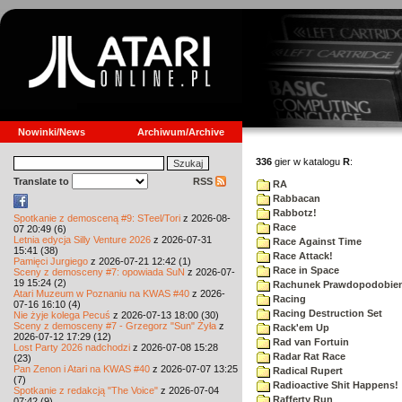
Nowinki/News
Archiwum/Archive
336
gier w katalogu
R
:
Translate to
RSS
RA
Rabbacan
Rabbotz!
Spotkanie z demosceną #9: STeel/Tori
z 2026-08-
Race
07 20:49 (6)
Letnia edycja Silly Venture 2026
z 2026-07-31
Race Against Time
15:41 (38)
Race Attack!
Pamięci Jurgiego
z 2026-07-21 12:42 (1)
Race in Space
Sceny z demosceny #7: opowiada SuN
z 2026-07-
19 15:24 (2)
Rachunek Prawdopodobie
Atari Muzeum w Poznaniu na KWAS #40
z 2026-
Racing
07-16 16:10 (4)
Racing Destruction Set
Nie żyje kolega Pecuś
z 2026-07-13 18:00 (30)
Sceny z demosceny #7 - Grzegorz "Sun" Żyła
z
Rack'em Up
2026-07-12 17:29 (12)
Rad van Fortuin
Lost Party 2026 nadchodzi
z 2026-07-08 15:28
Radar Rat Race
(23)
Pan Zenon i Atari na KWAS #40
z 2026-07-07 13:25
Radical Rupert
(7)
Radioactive Shit Happens!
Spotkanie z redakcją "The Voice"
z 2026-07-04
Rafferty Run
07:42 (9)