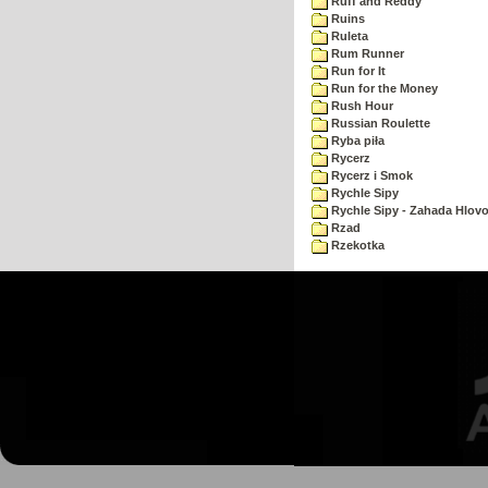
Ruff and Reddy
Ruins
Ruleta
Rum Runner
Run for It
Run for the Money
Rush Hour
Russian Roulette
Ryba piła
Rycerz
Rycerz i Smok
Rychle Sipy
Rychle Sipy - Zahada Hlov
Rzad
Rzekotka