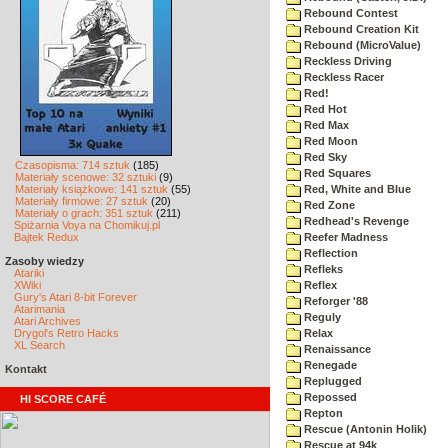
Rebound Contest
Rebound Creation Kit
Rebound (MicroValue)
Reckless Driving
Reckless Racer
Red!
Red Hot
Red Max
Red Moon
Red Sky
Czasopisma: 714 sztuk
(185)
Red Squares
Materiały scenowe: 32 sztuki
(9)
Materiały książkowe: 141 sztuk
(55)
Red, White and Blue
Materiały firmowe: 27 sztuk
(20)
Red Zone
Materiały o grach: 351 sztuk
(211)
Redhead's Revenge
Spiżarnia Voya na Chomikuj.pl
Bajtek Redux
Reefer Madness
Reflection
Zasoby wiedzy
Refleks
Atariki
XWiki
Reflex
Gury's Atari 8-bit Forever
Reforger '88
Atarimania
Reguly
Atari Archives
Drygol's Retro Hacks
Relax
XL Search
Renaissance
Renegade
Kontakt
Replugged
Repossed
HI SCORE CAFÉ
Repton
Rescue (Antonin Holik)
Rescue at 94k