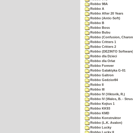
Robbo 98A
Robbo A
Robbo After 20 Years
Robbo (Antic-Soft)
Robbo B
Robbo Boss
Robbo Bubu
Robbo (Confusion, Charon
Robbo Critters 1
Robbo Critters 2
Robbo (DEZINTO Software
Robbo dla Dzieci
Robbo dla Orlat
Robbo Forever
Robbo Galaktyka G-01
Robbo Galtron
Robbo Gedzior84
Robbo II
Robbo III
Robbo IV (Viktorik, R.)
Robbo IV (Walos, B. - Strus,
Robbo Kejtus 1
Robbo KK93
Robbo KMD
Robbo Konstruktor
Robbo (L.K. Avalon)
Robbo Lucky
Robbo Lucky II