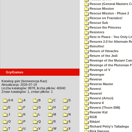
Rescue (General Masters C
Rescue Mission
Rescue Mission - Phase 2
Rescue on Fractalus!
Rescue Sub
Rescue the Princess
Resistors
Rest in Peace - You Only L
Resurex 2.0 for Alternate R
Retrofire!
Return of Heracles
Return of the Jedi
Revenge of the Mutant Ca
Revenge of the Plutonian F
Revenge of V
Gry/Games
Revenger
Reverse
Katalog gier (konwencja Kaz)
Reverse Master
Aktualizacja: 2026-07-19
Liczba katalogów: 8878, liczba plików: 40040
Reversi
Zmian katalogów: 1, zmian plików: 1
Reversi!
Reversi (Artsci)
0-9
A
B
C
D
Reversi II
E
F
G
H
I
Reversi (Thorn EMI)
Revoler Kid
J
K
L
M
N
RGB
O
P
Q
R
S
Ribbit!
Richard Petty's Talladega
T
U
V
W
X
Rick Hanson