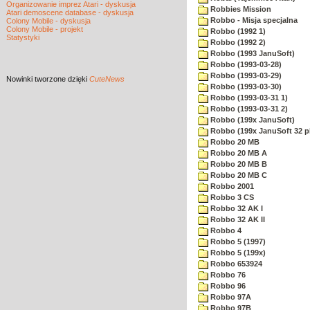
Organizowanie imprez Atari - dyskusja
Robbies Mission
Atari demoscene database - dyskusja
Robbo - Misja specjalna
Colony Mobile - dyskusja
Colony Mobile - projekt
Robbo (1992 1)
Statystyki
Robbo (1992 2)
Robbo (1993 JanuSoft)
Robbo (1993-03-28)
Robbo (1993-03-29)
Nowinki
tworzone dzięki
CuteNews
Robbo (1993-03-30)
Robbo (1993-03-31 1)
Robbo (1993-03-31 2)
Robbo (199x JanuSoft)
Robbo (199x JanuSoft 32 p
Robbo 20 MB
Robbo 20 MB A
Robbo 20 MB B
Robbo 20 MB C
Robbo 2001
Robbo 3 CS
Robbo 32 AK I
Robbo 32 AK II
Robbo 4
Robbo 5 (1997)
Robbo 5 (199x)
Robbo 653924
Robbo 76
Robbo 96
Robbo 97A
Robbo 97B