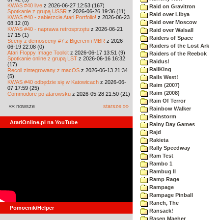
KWAS #40 live
z 2026-06-27 12:53 (167)
Raid on Gravitron
Spotkanie z grupą USSR
z 2026-06-26 19:36 (11)
Raid over Libya
KWAS #40 - zabierzcie Atari Portfolio!
z 2026-06-23
Raid over Moscow
08:12 (0)
KWAS #40 - naprawa retrosprzętu
z 2026-06-21
Raid over Walsall
17:15 (1)
Raiders of Space
Sceny z demosceny #7 z Bigerem i MBR
z 2026-
Raiders of the Lost Ark
06-19 22:08 (0)
Atari Floppy Image Toolkit
z 2026-06-17 13:51 (9)
Raiders of the Reebok
Spotkanie online z grupą LST
z 2026-06-16 16:32
Raidus!
(17)
RailKing
Recoil zintegrowany z macOS
z 2026-06-13 21:34
(5)
Rails West!
KWAS #40 odbędzie się w Katowicach
z 2026-06-
Raim (2007)
07 17:59 (25)
Raim (2008)
Commodore po atarowsku
z 2026-05-28 21:50 (21)
Rain Of Terror
«« nowsze
starsze »»
Rainbow Walker
Rainstorm
AtariOnline.pl na YouTube
Rainy Day Games
Rajd
Rakieta
Rally Speedway
Ram Test
Rambo 1
Rambug II
Ramp Rage
Rampage
Rampage Pinball
Ranch, The
Pomocnik/Helper
Ransack!
Rasen Maeher