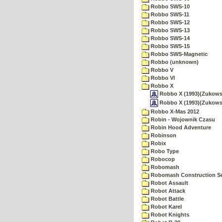
Robbo SWS-10
Robbo SWS-11
Robbo SWS-12
Robbo SWS-13
Robbo SWS-14
Robbo SWS-15
Robbo SWS-Magnetic
Robbo (unknown)
Robbo V
Robbo VI
Robbo X
Robbo X (1993)(Zukowski
Robbo X (1993)(Zukowski
Robbo X-Mas 2012
Robin - Wojownik Czasu
Robin Hood Adventure
Robinson
Robix
Robo Type
Robocop
Robomash
Robomash Construction S
Robot Assault
Robot Attack
Robot Battle
Robot Karel
Robot Knights