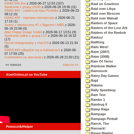
KWAS #40 live
z 2026-06-27 12:53 (167)
Raid on Gravitron
Spotkanie z grupą USSR
z 2026-06-26 19:36 (11)
Raid over Libya
KWAS #40 - zabierzcie Atari Portfolio!
z 2026-06-23
Raid over Moscow
08:12 (0)
KWAS #40 - naprawa retrosprzętu
z 2026-06-21
Raid over Walsall
17:15 (1)
Raiders of Space
Sceny z demosceny #7 z Bigerem i MBR
z 2026-
Raiders of the Lost Ark
06-19 22:08 (0)
Atari Floppy Image Toolkit
z 2026-06-17 13:51 (9)
Raiders of the Reebok
Spotkanie online z grupą LST
z 2026-06-16 16:32
Raidus!
(17)
RailKing
Recoil zintegrowany z macOS
z 2026-06-13 21:34
(5)
Rails West!
KWAS #40 odbędzie się w Katowicach
z 2026-06-
Raim (2007)
07 17:59 (25)
Raim (2008)
Commodore po atarowsku
z 2026-05-28 21:50 (21)
Rain Of Terror
«« nowsze
starsze »»
Rainbow Walker
Rainstorm
AtariOnline.pl na YouTube
Rainy Day Games
Rajd
Rakieta
Rally Speedway
Ram Test
Rambo 1
Rambug II
Ramp Rage
Rampage
Rampage Pinball
Ranch, The
Pomocnik/Helper
Ransack!
Rasen Maeher