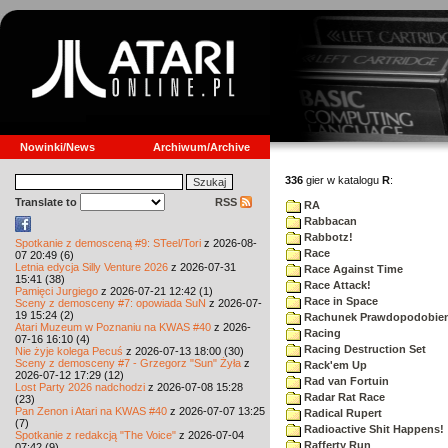
Nowinki/News
Archiwum/Archive
336
gier w katalogu
R
:
Translate to
RSS
RA
Rabbacan
Rabbotz!
Spotkanie z demosceną #9: STeel/Tori
z 2026-08-
Race
07 20:49 (6)
Letnia edycja Silly Venture 2026
z 2026-07-31
Race Against Time
15:41 (38)
Race Attack!
Pamięci Jurgiego
z 2026-07-21 12:42 (1)
Race in Space
Sceny z demosceny #7: opowiada SuN
z 2026-07-
19 15:24 (2)
Rachunek Prawdopodobie
Atari Muzeum w Poznaniu na KWAS #40
z 2026-
Racing
07-16 16:10 (4)
Racing Destruction Set
Nie żyje kolega Pecuś
z 2026-07-13 18:00 (30)
Sceny z demosceny #7 - Grzegorz "Sun" Żyła
z
Rack'em Up
2026-07-12 17:29 (12)
Rad van Fortuin
Lost Party 2026 nadchodzi
z 2026-07-08 15:28
Radar Rat Race
(23)
Pan Zenon i Atari na KWAS #40
z 2026-07-07 13:25
Radical Rupert
(7)
Radioactive Shit Happens!
Spotkanie z redakcją "The Voice"
z 2026-07-04
Rafferty Run
07:42 (9)