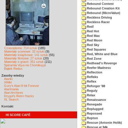
Rebound Contest
Rebound Creation Kit
Rebound (MicroValue)
Reckless Driving
Reckless Racer
Red!
Red Hot
Red Max
Red Moon
Red Sky
Czasopisma: 714 sztuk
(185)
Red Squares
Materiały scenowe: 32 sztuki
(9)
Red, White and Blue
Materiały książkowe: 141 sztuk
(55)
Materiały firmowe: 27 sztuk
(20)
Red Zone
Materiały o grach: 351 sztuk
(211)
Redhead's Revenge
Spiżarnia Voya na Chomikuj.pl
Reefer Madness
Bajtek Redux
Reflection
Zasoby wiedzy
Refleks
Atariki
Reflex
XWiki
Gury's Atari 8-bit Forever
Reforger '88
Atarimania
Reguly
Atari Archives
Relax
Drygol's Retro Hacks
XL Search
Renaissance
Renegade
Kontakt
Replugged
Repossed
HI SCORE CAFÉ
Repton
Rescue (Antonin Holik)
Rescue at 94k