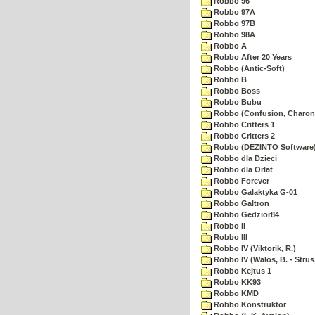
Robbo 96
Robbo 97A
Robbo 97B
Robbo 98A
Robbo A
Robbo After 20 Years
Robbo (Antic-Soft)
Robbo B
Robbo Boss
Robbo Bubu
Robbo (Confusion, Charon
Robbo Critters 1
Robbo Critters 2
Robbo (DEZINTO Software
Robbo dla Dzieci
Robbo dla Orlat
Robbo Forever
Robbo Galaktyka G-01
Robbo Galtron
Robbo Gedzior84
Robbo II
Robbo III
Robbo IV (Viktorik, R.)
Robbo IV (Walos, B. - Strus,
Robbo Kejtus 1
Robbo KK93
Robbo KMD
Robbo Konstruktor