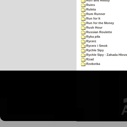
Ruff and Reddy
Ruins
Ruleta
Rum Runner
Run for It
Run for the Money
Rush Hour
Russian Roulette
Ryba piła
Rycerz
Rycerz i Smok
Rychle Sipy
Rychle Sipy - Zahada Hlov
Rzad
Rzekotka