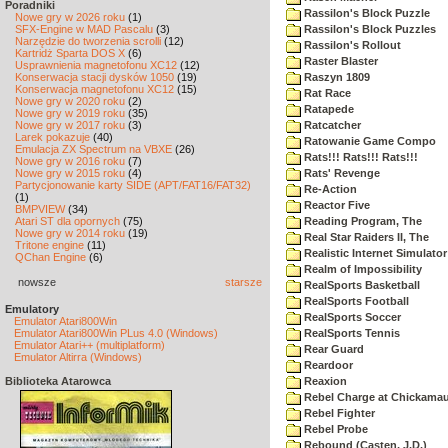
Poradniki
Rassilon's Block Puzzle
Nowe gry w 2026 roku
(1)
SFX-Engine w MAD Pascalu
(3)
Rassilon's Block Puzzles
Narzędzie do tworzenia scrolli
(12)
Rassilon's Rollout
Kartridż Sparta DOS X
(6)
Raster Blaster
Usprawnienia magnetofonu XC12
(12)
Konserwacja stacji dysków 1050
(19)
Raszyn 1809
Konserwacja magnetofonu XC12
(15)
Rat Race
Nowe gry w 2020 roku
(2)
Ratapede
Nowe gry w 2019 roku
(35)
Nowe gry w 2017 roku
(3)
Ratcatcher
Larek pokazuje
(40)
Ratowanie Game Compo
Emulacja ZX Spectrum na VBXE
(26)
Rats!!! Rats!!! Rats!!!
Nowe gry w 2016 roku
(7)
Nowe gry w 2015 roku
(4)
Rats' Revenge
Partycjonowanie karty SIDE (APT/FAT16/FAT32)
Re-Action
(1)
Reactor Five
BMPVIEW
(34)
Atari ST dla opornych
(75)
Reading Program, The
Nowe gry w 2014 roku
(19)
Real Star Raiders II, The
Tritone engine
(11)
Realistic Internet Simulator
QChan Engine
(6)
Realm of Impossibility
nowsze
starsze
RealSports Basketball
RealSports Football
Emulatory
RealSports Soccer
Emulator Atari800Win
Emulator Atari800Win PLus 4.0 (Windows)
RealSports Tennis
Emulator Atari++ (multiplatform)
Rear Guard
Emulator Altirra (Windows)
Reardoor
Biblioteka Atarowca
Reaxion
Rebel Charge at Chickama
Rebel Fighter
Rebel Probe
Rebound (Casten, J.D.)