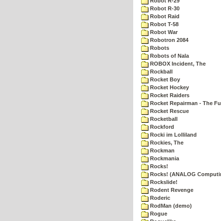
Robot R-29
Robot R-30
Robot Raid
Robot T-58
Robot War
Robotron 2084
Robots
Robots of Nala
ROBOX Incident, The
Rockball
Rocket Boy
Rocket Hockey
Rocket Raiders
Rocket Repairman - The Fu
Rocket Rescue
Rocketball
Rockford
Rocki im Lolliland
Rockies, The
Rockman
Rockmania
Rocks!
Rocks! (ANALOG Computi
Rockslide!
Rodent Revenge
Roderic
RodMan (demo)
Rogue