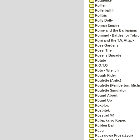
Roguelike
Roll'em
Rollerball II
Rolltris
Rolly Dolly
Roman Empire
Rome and the Barbarians
Rommel - Battles for Tobru
Roni and the T.V. Attack
Rose Gardens
Rose, The
Rosens Brigade
Rotate
R.O.T.O
Roto - Wrench
Rough Rider
Roulette (Antic)
Roulette (Pemberton, Micha
Roulette Simulator
Round About
Round Up
Roxblox
Rozbitek
Rozstřel M4
Rubacka vo Kopec
Rubber Ball
Rucu
Ruczajowa Proza Zycia