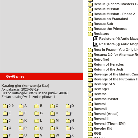
Rescue (General Masters C
Rescue Mission
Rescue Mission - Phase 2
Rescue on Fractalus!
Rescue Sub
Rescue the Princess
Resistors
Resistors (-)(Antic Maga
Resistors (-)(Antic Mag
Rest in Peace - You Only L
Resurex 2.0 for Alternate R
Retrofire!
Return of Heracles
Return of the Jedi
Revenge of the Mutant Ca
Gry/Games
Revenge of the Plutonian F
Revenge of V
Katalog gier (konwencja Kaz)
Revenger
Aktualizacja: 2026-07-19
Liczba katalogów: 8878, liczba plików: 40040
Reverse
Zmian katalogów: 1, zmian plików: 1
Reverse Master
Reversi
0-9
A
B
C
D
Reversi!
E
F
G
H
I
Reversi (Artsci)
Reversi II
J
K
L
M
N
Reversi (Thorn EMI)
O
P
Q
R
S
Revoler Kid
RGB
T
U
V
W
X