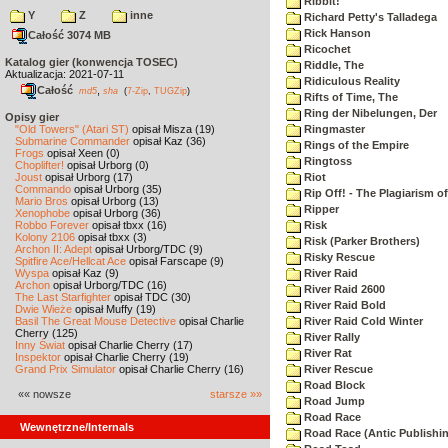
Ribbit!
Y
Z
inne
Richard Petty's Talladega
Rick Hanson
Całość 3074 MB
Ricochet
Katalog gier (konwencja TOSEC)
Riddle, The
Aktualizacja: 2021-07-11
Ridiculous Reality
Całość
,
md5
sha
(
7-Zip
,
TUGZip
)
Rifts of Time, The
Ring der Nibelungen, Der
Opisy gier
"Old Towers" (Atari ST)
opisał Misza (19)
Ringmaster
Submarine Commander
opisał Kaz (36)
Rings of the Empire
Frogs
opisał Xeen (0)
Ringtoss
Choplifter!
opisał Urborg (0)
Joust
opisał Urborg (17)
Riot
Commando
opisał Urborg (35)
Rip Off! - The Plagiarism o
Mario Bros
opisał Urborg (13)
Ripper
Xenophobe
opisał Urborg (36)
Robbo Forever
opisał tbxx (16)
Risk
Kolony 2106
opisał tbxx (3)
Risk (Parker Brothers)
Archon II: Adept
opisał Urborg/TDC (9)
Risky Rescue
Spitfire Ace/Hellcat Ace
opisał Farscape (9)
Wyspa
opisał Kaz (9)
River Raid
Archon
opisał Urborg/TDC (16)
River Raid 2600
The Last Starfighter
opisał TDC (30)
River Raid Bold
Dwie Wieże
opisał Muffy (19)
Basil The Great Mouse Detective
opisał Charlie
River Raid Cold Winter
Cherry (125)
River Rally
Inny Świat
opisał Charlie Cherry (17)
River Rat
Inspektor
opisał Charlie Cherry (19)
Grand Prix Simulator
opisał Charlie Cherry (16)
River Rescue
Road Block
«« nowsze
starsze »»
Road Jump
Road Race
Wewnętrzne/Internals
Road Race (Antic Publishi