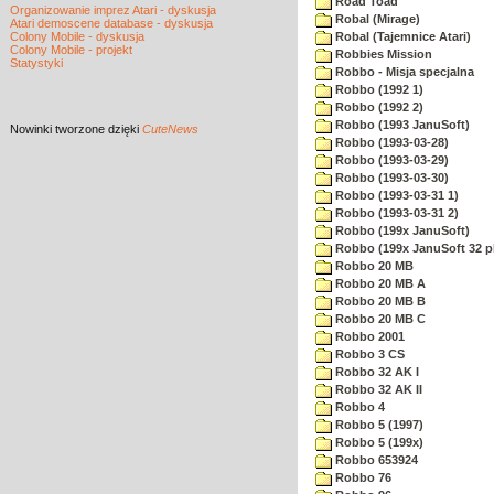
Road Toad
Organizowanie imprez Atari - dyskusja
Robal (Mirage)
Atari demoscene database - dyskusja
Colony Mobile - dyskusja
Robal (Tajemnice Atari)
Colony Mobile - projekt
Robbies Mission
Statystyki
Robbo - Misja specjalna
Robbo (1992 1)
Robbo (1992 2)
Robbo (1993 JanuSoft)
Nowinki
tworzone dzięki
CuteNews
Robbo (1993-03-28)
Robbo (1993-03-29)
Robbo (1993-03-30)
Robbo (1993-03-31 1)
Robbo (1993-03-31 2)
Robbo (199x JanuSoft)
Robbo (199x JanuSoft 32 p
Robbo 20 MB
Robbo 20 MB A
Robbo 20 MB B
Robbo 20 MB C
Robbo 2001
Robbo 3 CS
Robbo 32 AK I
Robbo 32 AK II
Robbo 4
Robbo 5 (1997)
Robbo 5 (199x)
Robbo 653924
Robbo 76