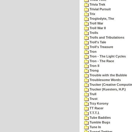
Trivia Trek
Trivial Pursuit
Trix
Troglodyte, The
Troll War
Troll War II
Trolls
Trolls and Tribulations
Troll's Tale
Troll's Treasure
Tron
Tron - The Light Cycles
Tron - The Race
Tron II
Trong
Trouble with the Bubble
Troublesome Words
Trucker (Creative Computi
Trucker (Kuesters, H.P.)
Trull
Trust
Trzy Korony
TT Racer
T.T.T.1
Tube Baddies
Tumble Bugs
Tune In
Tunnel Trekker