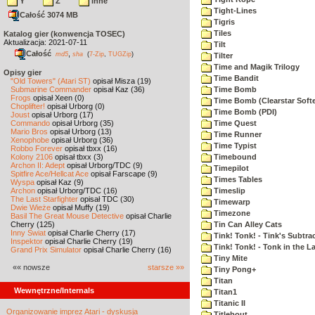
Y
Z
inne
Tight-Lines
Całość 3074 MB
Tigris
Tiles
Katalog gier (konwencja TOSEC)
Aktualizacja: 2021-07-11
Tilt
Całość
,
md5
sha
(
7-Zip
,
TUGZip
)
Tilter
Time and Magik Trilogy
Opisy gier
Time Bandit
"Old Towers" (Atari ST)
opisał Misza (19)
Submarine Commander
opisał Kaz (36)
Time Bomb
Frogs
opisał Xeen (0)
Time Bomb (Clearstar Soft
Choplifter!
opisał Urborg (0)
Time Bomb (PDI)
Joust
opisał Urborg (17)
Commando
opisał Urborg (35)
Time Quest
Mario Bros
opisał Urborg (13)
Time Runner
Xenophobe
opisał Urborg (36)
Time Typist
Robbo Forever
opisał tbxx (16)
Kolony 2106
opisał tbxx (3)
Timebound
Archon II: Adept
opisał Urborg/TDC (9)
Timepilot
Spitfire Ace/Hellcat Ace
opisał Farscape (9)
Times Tables
Wyspa
opisał Kaz (9)
Archon
opisał Urborg/TDC (16)
Timeslip
The Last Starfighter
opisał TDC (30)
Timewarp
Dwie Wieże
opisał Muffy (19)
Timezone
Basil The Great Mouse Detective
opisał Charlie
Cherry (125)
Tin Can Alley Cats
Inny Świat
opisał Charlie Cherry (17)
Tink! Tonk! - Tink's Subtrac
Inspektor
opisał Charlie Cherry (19)
Tink! Tonk! - Tonk in the 
Grand Prix Simulator
opisał Charlie Cherry (16)
Tiny Mite
«« nowsze
starsze »»
Tiny Pong+
Titan
Wewnętrzne/Internals
Titan1
Titanic II
Organizowanie imprez Atari - dyskusja
Titlebout