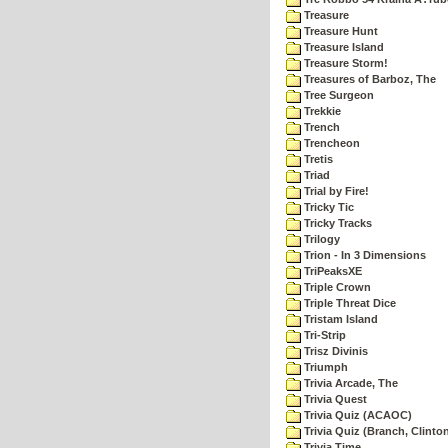
Treasure
Treasure Hunt
Treasure Island
Treasure Storm!
Treasures of Barboz, The
Tree Surgeon
Trekkie
Trench
Trencheon
Tretis
Triad
Trial by Fire!
Tricky Tic
Tricky Tracks
Trilogy
Trion - In 3 Dimensions
TriPeaksXE
Triple Crown
Triple Threat Dice
Tristam Island
Tri-Strip
Trisz Divinis
Triumph
Trivia Arcade, The
Trivia Quest
Trivia Quiz (ACAOC)
Trivia Quiz (Branch, Clinto
Trivia Time