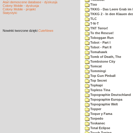
Atari demoscene database - dyskusja
Tixo
Colony Mobile - dyskusja
Colony Mobile - projekt
TKKG - Das Leere Grab im
Statystyki
TKKG 2 - In den Klauen des
TLC
T-N-T
TNT Terror!
Nowinki
tworzone dzięki
CuteNews
To the Rescue!
Toboggan Run
Tobot - Part I
Tobot - Part II
Tomahawk
Tomb of Death, The
Tombstone City
Tomcat
Tommingi
Top Gun Pinball
Top Secret
Topkapi
Topless Tina
Topographie Deutschland
Topographie Europa
Topographie Welt
Topper
Toque y Fama
Torpedo
Toskanec
Total Eclipse
Touch Typing