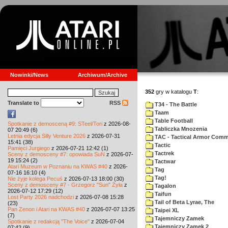
Nowinki/News
Archiwum/Archive
352
gry w katalogu
T
:
Translate to
RSS
T34 - The Battle
Taam
Table Football
Spotkanie z demosceną #9: STeel/Tori
z 2026-08-
Tabliczka Mnozenia
07 20:49 (6)
Letnia edycja Silly Venture 2026
z 2026-07-31
TAC - Tactical Armor Com
15:41 (38)
Tactic
Pamięci Jurgiego
z 2026-07-21 12:42 (1)
Tactrek
Sceny z demosceny #7: opowiada SuN
z 2026-07-
19 15:24 (2)
Tactwar
Atari Muzeum w Poznaniu na KWAS #40
z 2026-
Tag
07-16 16:10 (4)
Tag!
Nie żyje kolega Pecuś
z 2026-07-13 18:00 (30)
Sceny z demosceny #7 - Grzegorz "Sun" Żyła
z
Tagalon
2026-07-12 17:29 (12)
Taifun
Lost Party 2026 nadchodzi
z 2026-07-08 15:28
Tail of Beta Lyrae, The
(23)
Pan Zenon i Atari na KWAS #40
z 2026-07-07 13:25
Taipei XL
(7)
Tajemniczy Zamek
Spotkanie z redakcją "The Voice"
z 2026-07-04
Tajemniczy Zamek 2
07:42 (9)