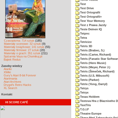
Test
Test Drive
Test Ortografii
Test Ortografii+
Test Your Memory
Test z Prawa Jazdy
Teste Deinen IQ
Tetpnc
Tetra
Czasopisma: 714 sztuk
(185)
Tetricize
Materiały scenowe: 32 sztuki
(9)
Tetris 3D
Materiały książkowe: 141 sztuk
(55)
Materiały firmowe: 27 sztuk
(20)
Tetris (Brabec, S.)
Materiały o grach: 351 sztuk
(211)
Tetris (Carter, Richard)
Spiżarnia Voya na Chomikuj.pl
Tetris (Fanatic Star Softwar
Bajtek Redux
Tetris (Hero Music)
Zasoby wiedzy
Tetris (Meyer, Peter J.)
Atariki
Tetris (Šimeček, Richard)
XWiki
Gury's Atari 8-bit Forever
Tetris (U.S. Mibusoft)
Atarimania
Tetrix (Parker)
Atari Archives
Tetrix (Yong, Darryl)
Drygol's Retro Hacks
XL Search
Tetrys
Tetryx
Kontakt
Texas Holdem
Textova Hra z Blazniveho
HI SCORE CAFÉ
TextTris
T.G.I.F
Theatre Europe
Thera-Med Zahnschutz-Spie