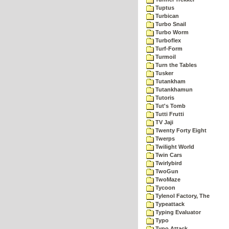
Tuptus
Turbican
Turbo Snail
Turbo Worm
Turboflex
Turf-Form
Turmoil
Turn the Tables
Tusker
Tutankham
Tutankhamun
Tutoris
Tut's Tomb
Tutti Frutti
TV Jaji
Twenty Forty Eight
Twerps
Twilight World
Twin Cars
Twirlybird
TwoGun
TwoMaze
Tycoon
Tylenol Factory, The
Typeattack
Typing Evaluator
Typo
Typo Attack