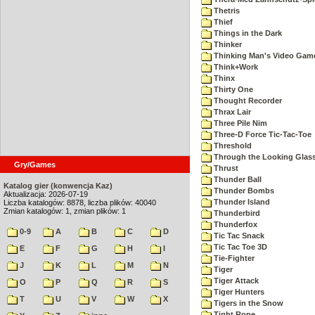
Thetris
Thief
Things in the Dark
Thinker
Thinking Man's Video Gam
Think+Work
Thinx
Thirty One
Thought Recorder
Thrax Lair
Three Pile Nim
Three-D Force Tic-Tac-Toe
Threshold
Through the Looking Glas
Gry/Games
Thrust
Thunder Ball
Katalog gier (konwencja Kaz)
Thunder Bombs
Aktualizacja: 2026-07-19
Thunder Island
Liczba katalogów: 8878, liczba plików: 40040
Zmian katalogów: 1, zmian plików: 1
Thunderbird
Thunderfox
0-9
A
B
C
D
Tic Tac Snack
Tic Tac Toe 3D
E
F
G
H
I
Tie-Fighter
J
K
L
M
N
Tiger
Tiger Attack
O
P
Q
R
S
Tiger Hunters
T
U
V
W
X
Tigers in the Snow
Tight Rope