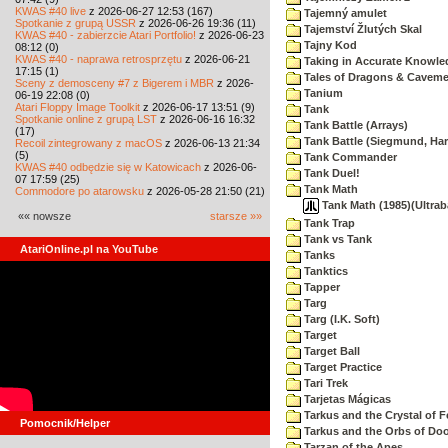
KWAS #40 live
z 2026-06-27 12:53 (167)
Tajemný amulet
Spotkanie z grupą USSR
z 2026-06-26 19:36 (11)
Tajemství Žlutých Skal
KWAS #40 - zabierzcie Atari Portfolio!
z 2026-06-23
Tajny Kod
08:12 (0)
KWAS #40 - naprawa retrosprzętu
z 2026-06-21
Taking in Accurate Knowle
17:15 (1)
Tales of Dragons & Cavem
Sceny z demosceny #7 z Bigerem i MBR
z 2026-
Tanium
06-19 22:08 (0)
Atari Floppy Image Toolkit
z 2026-06-17 13:51 (9)
Tank
Spotkanie online z grupą LST
z 2026-06-16 16:32
Tank Battle (Arrays)
(17)
Tank Battle (Siegmund, Har
Recoil zintegrowany z macOS
z 2026-06-13 21:34
(5)
Tank Commander
KWAS #40 odbędzie się w Katowicach
z 2026-06-
Tank Duel!
07 17:59 (25)
Tank Math
Commodore po atarowsku
z 2026-05-28 21:50 (21)
Tank Math (1985)(Ultraba
«« nowsze
starsze »»
Tank Trap
Tank vs Tank
AtariOnline.pl na YouTube
Tanks
Tanktics
Tapper
Targ
Targ (I.K. Soft)
Target
Target Ball
Target Practice
Tari Trek
Tarjetas Mágicas
Tarkus and the Crystal of F
Pomocnik/Helper
Tarkus and the Orbs of D
Tarzan of the Apes