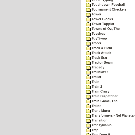
Touchdown Football
Tournament Checkers
Tower
Tower Blocks
Tower Toppler
Towns of Oz, The
Toyshop
Toy'Swap
Tracer
Track & Field
Track Attack
Track Star
Tractor Beam
Tragedy
Trailblazer
Trailer
Train
Train 2
Train Crazy
Train Dispatcher
Train Game, The
Trains
Trans Muter
Transformers - Nel Pianeta 
Transition
Transylvania
Trap
Trap Door II