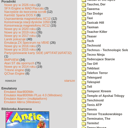
Poradniki
Taucher, Der
Nowe gry w 2026 roku
(1)
SFX-Engine w MAD Pascalu
(3)
Tawerna
Narzędzie do tworzenia scrolli
(12)
Tax Dodge
Kartridż Sparta DOS X
(6)
Taxi
Usprawnienia magnetofonu XC12
(12)
Konserwacja stacji dysków 1050
(19)
Taxicab Hill
Konserwacja magnetofonu XC12
(15)
Taxman
Nowe gry w 2020 roku
(2)
Teacher Killer
Nowe gry w 2019 roku
(35)
Nowe gry w 2017 roku
(3)
Teaser
Larek pokazuje
(40)
Tech
Emulacja ZX Spectrum na VBXE
(26)
Technoid
Nowe gry w 2016 roku
(7)
Nowe gry w 2015 roku
(4)
Technus - Technologic Sold
Partycjonowanie karty SIDE (APT/FAT16/FAT32)
Tecno Ninja
(1)
Tedecujace Starcie
BMPVIEW
(34)
Atari ST dla opornych
(75)
Tee Off
Nowe gry w 2014 roku
(19)
Tekblast
Tritone engine
(11)
Telefon Terror
QChan Engine
(6)
Telengard
nowsze
starsze
Telespiel
Tell
Emulatory
Tempest Xtreem
Emulator Atari800Win
Emulator Atari800Win PLus 4.0 (Windows)
Temple of Apshai Trilogy
Emulator Atari++ (multiplatform)
Tenchinoid
Emulator Altirra (Windows)
Tenis ATP
Biblioteka Atarowca
Tennis
Tensor Trzaskowskiego
Terminator, The
Termite!
Terror House