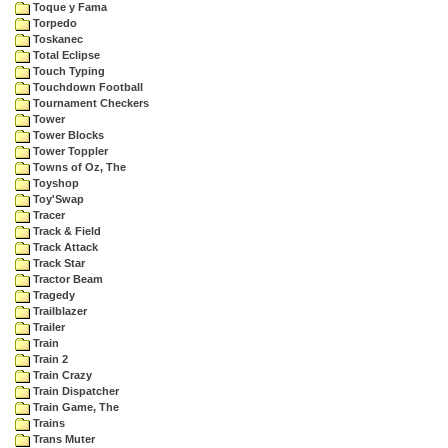
Toque y Fama
Torpedo
Toskanec
Total Eclipse
Touch Typing
Touchdown Football
Tournament Checkers
Tower
Tower Blocks
Tower Toppler
Towns of Oz, The
Toyshop
Toy'Swap
Tracer
Track & Field
Track Attack
Track Star
Tractor Beam
Tragedy
Trailblazer
Trailer
Train
Train 2
Train Crazy
Train Dispatcher
Train Game, The
Trains
Trans Muter