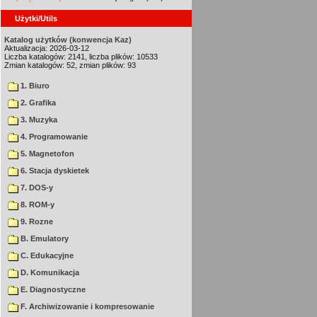
Użytki/Utils
Katalog użytków (konwencja Kaz)
Aktualizacja: 2026-03-12
Liczba katalogów: 2141, liczba plików: 10533
Zmian katalogów: 52, zmian plików: 93
1. Biuro
2. Grafika
3. Muzyka
4. Programowanie
5. Magnetofon
6. Stacja dyskietek
7. DOS-y
8. ROM-y
9. Rozne
B. Emulatory
C. Edukacyjne
D. Komunikacja
E. Diagnostyczne
F. Archiwizowanie i kompresowanie