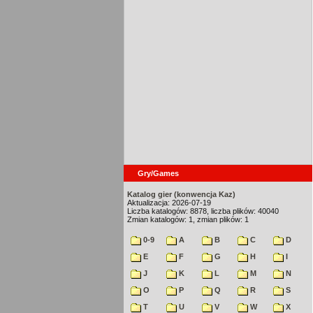
Gry/Games
Katalog gier (konwencja Kaz)
Aktualizacja: 2026-07-19
Liczba katalogów: 8878, liczba plików: 40040
Zmian katalogów: 1, zmian plików: 1
0-9
A
B
C
D
E
F
G
H
I
J
K
L
M
N
O
P
Q
R
S
T
U
V
W
X