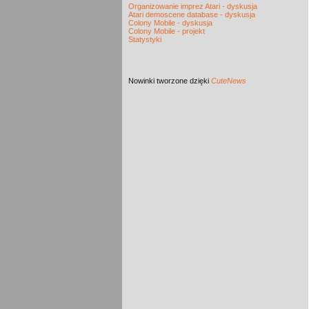
Organizowanie imprez Atari - dyskusja
Atari demoscene database - dyskusja
Colony Mobile - dyskusja
Colony Mobile - projekt
Statystyki
Nowinki
tworzone dzięki
CuteNews