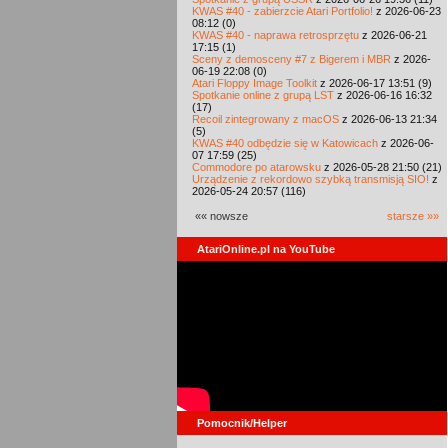
KWAS #40 - zabierzcie Atari Portfolio!
z 2026-06-23
08:12 (0)
KWAS #40 - naprawa retrosprzętu
z 2026-06-21
17:15 (1)
Sceny z demosceny #7 z Bigerem i MBR
z 2026-
06-19 22:08 (0)
Atari Floppy Image Toolkit
z 2026-06-17 13:51 (9)
Spotkanie online z grupą LST
z 2026-06-16 16:32
(17)
Recoil zintegrowany z macOS
z 2026-06-13 21:34
(5)
KWAS #40 odbędzie się w Katowicach
z 2026-06-
07 17:59 (25)
Commodore po atarowsku
z 2026-05-28 21:50 (21)
Urządzenie z rekordowo szybką transmisją SIO!
z
2026-05-24 20:57 (116)
«« nowsze
starsze »»
AtariOnline.pl na YouTube
Pomocnik/Helper