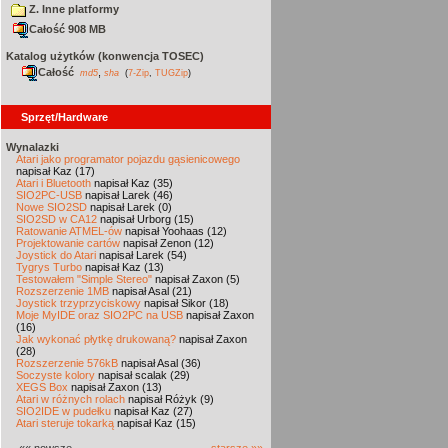
Z. Inne platformy
Całość 908 MB
Katalog użytków (konwencja TOSEC)
Całość
,
md5
sha
(
7-Zip
,
TUGZip
)
Sprzęt/Hardware
Wynalazki
Atari jako programator pojazdu gąsienicowego
napisał Kaz (17)
Atari i Bluetooth
napisał Kaz (35)
SIO2PC-USB
napisał Larek (46)
Nowe SIO2SD
napisał Larek (0)
SIO2SD w CA12
napisał Urborg (15)
Ratowanie ATMEL-ów
napisał Yoohaas (12)
Projektowanie cartów
napisał Zenon (12)
Joystick do Atari
napisał Larek (54)
Tygrys Turbo
napisał Kaz (13)
Testowałem "Simple Stereo"
napisał Zaxon (5)
Rozszerzenie 1MB
napisał Asal (21)
Joystick trzyprzyciskowy
napisał Sikor (18)
Moje MyIDE oraz SIO2PC na USB
napisał Zaxon
(16)
Jak wykonać płytkę drukowaną?
napisał Zaxon
(28)
Rozszerzenie 576kB
napisał Asal (36)
Soczyste kolory
napisał scalak (29)
XEGS Box
napisał Zaxon (13)
Atari w różnych rolach
napisał Różyk (9)
SIO2IDE w pudełku
napisał Kaz (27)
Atari steruje tokarką
napisał Kaz (15)