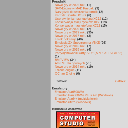
Poradniki
Nowe gry w 2026 roku
(1)
SFX-Engine w MAD Pascalu
(3)
Narzędzie do tworzenia scrolli
(12)
Kartridż Sparta DOS X
(6)
Usprawnienia magnetofonu XC12
(12)
Konserwacja stacji dysków 1050
(19)
Konserwacja magnetofonu XC12
(15)
Nowe gry w 2020 roku
(2)
Nowe gry w 2019 roku
(35)
Nowe gry w 2017 roku
(3)
Larek pokazuje
(40)
Emulacja ZX Spectrum na VBXE
(26)
Nowe gry w 2016 roku
(7)
Nowe gry w 2015 roku
(4)
Partycjonowanie karty SIDE (APT/FAT16/FAT32)
(1)
BMPVIEW
(34)
Atari ST dla opornych
(75)
Nowe gry w 2014 roku
(19)
Tritone engine
(11)
QChan Engine
(6)
nowsze
starsze
Emulatory
Emulator Atari800Win
Emulator Atari800Win PLus 4.0 (Windows)
Emulator Atari++ (multiplatform)
Emulator Altirra (Windows)
Biblioteka Atarowca