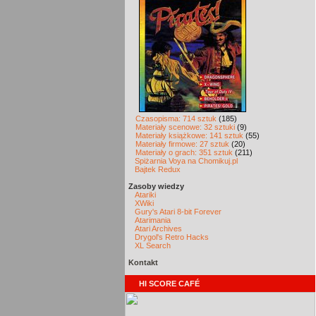
Czasopisma: 714 sztuk
(185)
Materiały scenowe: 32 sztuki
(9)
Materiały książkowe: 141 sztuk
(55)
Materiały firmowe: 27 sztuk
(20)
Materiały o grach: 351 sztuk
(211)
Spiżarnia Voya na Chomikuj.pl
Bajtek Redux
Zasoby wiedzy
Atariki
XWiki
Gury's Atari 8-bit Forever
Atarimania
Atari Archives
Drygol's Retro Hacks
XL Search
Kontakt
HI SCORE CAFÉ