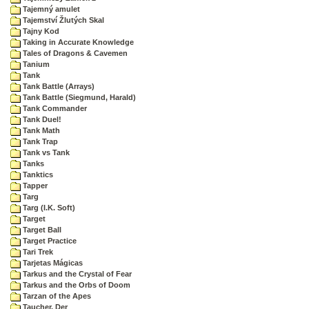
Tajemný amulet
Tajemství Žlutých Skal
Tajny Kod
Taking in Accurate Knowledge
Tales of Dragons & Cavemen
Tanium
Tank
Tank Battle (Arrays)
Tank Battle (Siegmund, Harald)
Tank Commander
Tank Duel!
Tank Math
Tank Trap
Tank vs Tank
Tanks
Tanktics
Tapper
Targ
Targ (I.K. Soft)
Target
Target Ball
Target Practice
Tari Trek
Tarjetas Mágicas
Tarkus and the Crystal of Fear
Tarkus and the Orbs of Doom
Tarzan of the Apes
Taucher, Der