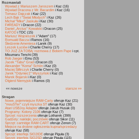
Rozmawiali
Wywiad z Mariuszem Jaroszem
i Kaz (16)
Wywiad Dracona z Mr. Bacardim
i Kaz (16)
Tomasz Dajczak
i Kaz (22)
Lech Bąk i "Świat Młodych"
i Kaz (26)
Michał "Mike" Jaskuła
i Kaz (30)
F#READY
i Dracon (22)
Daniel „Arctus” Kowalski
i Dracon (25)
KATOD
i TDC (15)
Mariusz Wojcieszek
i "Adam" (17)
Romuald Bacza
i Ramos (16)
Śledzenie Amentesa
i Larek (9)
Leszek Łuciów
i Charlie Cherry (17)
TO JUŻ ZA TOBĄ: rozmowa z Bobem Pape
i cpt.
Misumaru Tenchi (39)
Rob Jaeger
i Emu (53)
Jacek "Tabu" Grad
i Dracon (0)
Alexander "Koma" Schön
i Kaz (0)
Maciej Ślifirczyk
i Charlie Cherry (0)
Jarek "Odyniec1" Wyszyński
i Kaz (0)
Marek Bojarski
i Kaz (0)
Olgierd Niemyjski
i Ramos (0)
«« nowsze
starsze »»
Stragan
Nowe, pojemniejsze RAM-Carty
oferuje Kaz (21)
"mouSTer" czyli myszka ST
oferuje Kaz (30)
Atari USBJoy Adapter
oferuje Jakub Husak (0)
Programy: Kolony 2106
oferuje Kaz (7)
Sprzęt: rozszerzenia
oferuje Lotharek (399)
Gadżety: naklejki, pocztówki
oferuje Sikor (11)
Sprzęt: cartridge RAM-CART
oferuje Zenon (7)
Miejsce na drobne ogłoszenia kupna/sprzedaży
oferuje Kaz (58)
Sprzęt: interfejs SIO2IDE
oferuje Piguła (3)
Sprzęt: interfejs SIO2SD
oferuje Piguła (115)