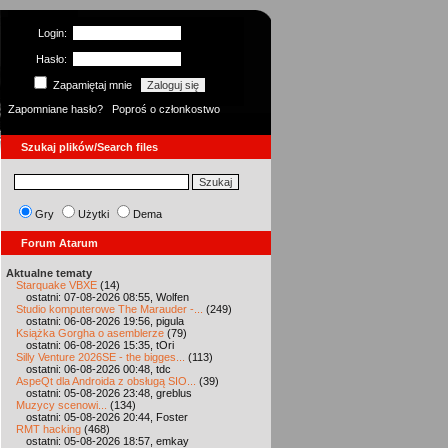
Login:
Hasło:
Zapamiętaj mnie
Zapomniane hasło?
Poproś o członkostwo
Szukaj plików/Search files
Gry
Użytki
Dema
Forum Atarum
Aktualne tematy
Starquake VBXE
(14)
ostatni: 07-08-2026 08:55, Wolfen
Studio komputerowe The Marauder -...
(249)
ostatni: 06-08-2026 19:56, pigula
Książka Gorgha o asemblerze
(79)
ostatni: 06-08-2026 15:35, tOri
Silly Venture 2026SE - the bigges...
(113)
ostatni: 06-08-2026 00:48, tdc
AspeQt dla Androida z obsługą SIO...
(39)
ostatni: 05-08-2026 23:48, greblus
Muzycy scenowi...
(134)
ostatni: 05-08-2026 20:44, Foster
RMT hacking
(468)
ostatni: 05-08-2026 18:57, emkay