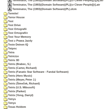
Terminator, The (1993)(Domain Software)(PL)[cr Clever People][t][a].atr
Terminator, The (1993)(Domain Software)(PL)[cr Clever People][t].atr
Terminator, The (1993)(Domain Software)(PL).dcm
Termite!
Terror House
Test
Test Drive
Test Ortografii
Test Ortografii+
Test Your Memory
Test z Prawa Jazdy
Teste Deinen IQ
Tetpnc
Tetra
Tetricize
Tetris 3D
Tetris (Brabec, S.)
Tetris (Carter, Richard)
Tetris (Fanatic Star Software - Fandal Software)
Tetris (Hero Music)
Tetris (Meyer, Peter J.)
Tetris (Šimeček, Richard)
Tetris (U.S. Mibusoft)
Tetrix (Parker)
Tetrix (Yong, Darryl)
Tetrys
Tetryx
Texas Holdem