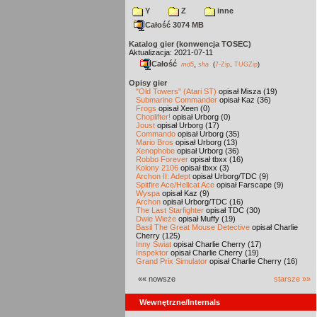
Y
Z
inne
Całość 3074 MB
Katalog gier (konwencja TOSEC)
Aktualizacja: 2021-07-11
Całość
,
md5
sha
(
7-Zip
,
TUGZip
)
Opisy gier
"Old Towers" (Atari ST)
opisał Misza (19)
Submarine Commander
opisał Kaz (36)
Frogs
opisał Xeen (0)
Choplifter!
opisał Urborg (0)
Joust
opisał Urborg (17)
Commando
opisał Urborg (35)
Mario Bros
opisał Urborg (13)
Xenophobe
opisał Urborg (36)
Robbo Forever
opisał tbxx (16)
Kolony 2106
opisał tbxx (3)
Archon II: Adept
opisał Urborg/TDC (9)
Spitfire Ace/Hellcat Ace
opisał Farscape (9)
Wyspa
opisał Kaz (9)
Archon
opisał Urborg/TDC (16)
The Last Starfighter
opisał TDC (30)
Dwie Wieże
opisał Muffy (19)
Basil The Great Mouse Detective
opisał Charlie
Cherry (125)
Inny Świat
opisał Charlie Cherry (17)
Inspektor
opisał Charlie Cherry (19)
Grand Prix Simulator
opisał Charlie Cherry (16)
«« nowsze
starsze »»
Wewnętrzne/Internals