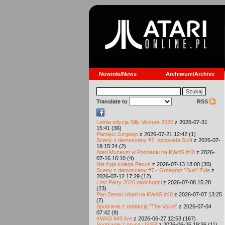
Nowinki/News
Archiwum/Archive
Translate to
RSS
Letnia edycja Silly Venture 2026
z 2026-07-31
15:41 (36)
Pamięci Jurgiego
z 2026-07-21 12:42 (1)
Sceny z demosceny #7: opowiada SuN
z 2026-07-
19 15:24 (2)
Atari Muzeum w Poznaniu na KWAS #40
z 2026-
07-16 16:10 (4)
Nie żyje kolega Pecuś
z 2026-07-13 18:00 (30)
Sceny z demosceny #7 - Grzegorz "Sun" Żyła
z
2026-07-12 17:29 (12)
Lost Party 2026 nadchodzi
z 2026-07-08 15:28
(23)
Pan Zenon i Atari na KWAS #40
z 2026-07-07 13:25
(7)
Spotkanie z redakcją "The Voice"
z 2026-07-04
07:42 (9)
KWAS #40 live
z 2026-06-27 12:53 (167)
Spotkanie z grupą USSR
z 2026-06-26 19:36 (11)