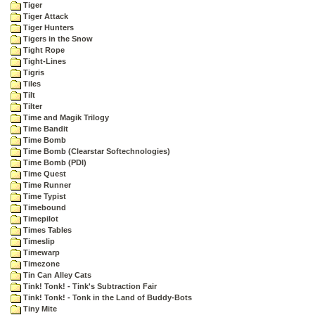
Tiger
Tiger Attack
Tiger Hunters
Tigers in the Snow
Tight Rope
Tight-Lines
Tigris
Tiles
Tilt
Tilter
Time and Magik Trilogy
Time Bandit
Time Bomb
Time Bomb (Clearstar Softechnologies)
Time Bomb (PDI)
Time Quest
Time Runner
Time Typist
Timebound
Timepilot
Times Tables
Timeslip
Timewarp
Timezone
Tin Can Alley Cats
Tink! Tonk! - Tink's Subtraction Fair
Tink! Tonk! - Tonk in the Land of Buddy-Bots
Tiny Mite