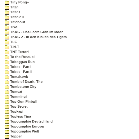
Tiny Pong+
Titan
Titan1
Titanic II
Titlebout
Tixo
TKKG - Das Leere Grab im Moor
TKKG 2 - In den Klauen des Tigers
TLC
T-N-T
TNT Terror!
To the Rescue!
Toboggan Run
Tobot - Part I
Tobot - Part II
Tomahawk
Tomb of Death, The
Tombstone City
Tomcat
Tommingi
Top Gun Pinball
Top Secret
Topkapi
Topless Tina
Topographie Deutschland
Topographie Europa
Topographie Welt
Topper