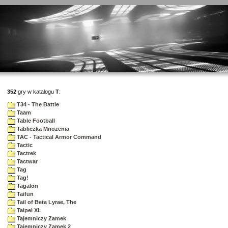
352
gry w katalogu
T
:
T34 - The Battle
Taam
Table Football
Tabliczka Mnozenia
TAC - Tactical Armor Command
Tactic
Tactrek
Tactwar
Tag
Tag!
Tagalon
Taifun
Tail of Beta Lyrae, The
Taipei XL
Tajemniczy Zamek
Tajemniczy Zamek 2