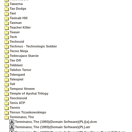
Tawerna
Tax Dodge
Taxi
Taxicab Hill
Taxman
Teacher Killer
Teaser
Tech
Technoid
Technus - Technologic Soldier
Tecno Ninja
Tedecujace Starcie
Tee Off
Tekblast
Telefon Terror
Telengard
Telespiel
Tell
Tempest Xtreem
Temple of Apshai Trilogy
Tenchinoid
Tenis ATP
Tennis
Tensor Trzaskowskiego
Terminator, The
Terminator, The (1993)(Domain Software)(PL)[a].dcm
Terminator, The (1993)(Domain Software)(PL).atr