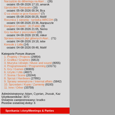
Narzędzie do ditheringu na Atari ...
(26)
ostatni: 05-08-2026 17:10, amarok
Uprościłem Starquake
(16)
ostatni: 05-08-2026 00:34, Bca
O co chodzi w grze Kasiarz?
(7)
ostatni: 05-08-2026 00:25, MaW
Rocznica 1 sierpnia - turówka WRCOH
(3)
ostatni: 04-08-2026 23:36, Ataripuzzle
Dungeon Crawler - AI (Fable)
(9)
ostatni: 04-08-2026 21:05, Nemo
Gry na Atari z pszczołami
(20)
ostatni: 04-08-2026 19:38, miker
Sprawa nowych płyt głównych Atari...
(71)
ostatni: 04-08-2026 19:18, tebe
Konsole z Lidla
(14)
ostatni: 04-08-2026 09:48, MaW
Kategorie Forum Atarum
1. Projekty / Projects
(29854)
2. Grafika / Graphics
(6813)
3. Muzyka i dźwięk / Music and sound
(8055)
4. Programowanie / Programming
(13171)
5. Gry / Games
(36903)
6. Użytki / Utils
(4827)
7. Scena / Scene
(20244)
8. Sprzęt / Hardware
(27891)
9. Sprawy wewnętrzne / Internal affairs
(5842)
10. Sprzedam / Kupię / Zamienię
(8193)
11. Inne / Other
(33759)
Administratorzy:
Adam, Cyprian, Jhusak, Kaz
Użytkowników:
3072
Ostatnio zarejestrowany:
bradko
Postów ostatniej doby:
6
Spotkania i zloty/Meetings & Parties