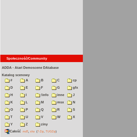
Społeczność/Community
ADDA - Atari Demoscene DAtabase
Katalog scenowy
#
A
B
C
cp
D
E
F
G
gfx
H
I
!info
inne
J
K
L
M
msx
N
O
P
Q
R
S
T
U
V
W
X
Y
Z
ziny
Całość
,
md5
sha
(
7-Zip
,
TUGZip
)