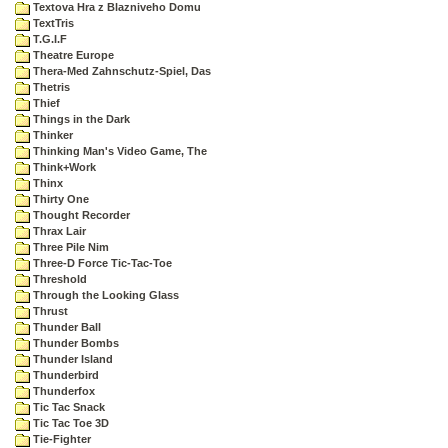
Textova Hra z Blazniveho Domu
TextTris
T.G.I.F
Theatre Europe
Thera-Med Zahnschutz-Spiel, Das
Thetris
Thief
Things in the Dark
Thinker
Thinking Man's Video Game, The
Think+Work
Thinx
Thirty One
Thought Recorder
Thrax Lair
Three Pile Nim
Three-D Force Tic-Tac-Toe
Threshold
Through the Looking Glass
Thrust
Thunder Ball
Thunder Bombs
Thunder Island
Thunderbird
Thunderfox
Tic Tac Snack
Tic Tac Toe 3D
Tie-Fighter