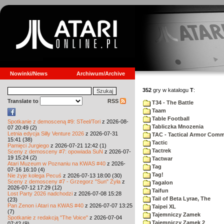
Nowinki/News
Archiwum/Archive
352
gry w katalogu
T
:
Translate to
RSS
T34 - The Battle
Taam
Table Football
Spotkanie z demosceną #9: STeel/Tori
z 2026-08-
Tabliczka Mnozenia
07 20:49 (2)
Letnia edycja Silly Venture 2026
z 2026-07-31
TAC - Tactical Armor Com
15:41 (38)
Tactic
Pamięci Jurgiego
z 2026-07-21 12:42 (1)
Tactrek
Sceny z demosceny #7: opowiada SuN
z 2026-07-
19 15:24 (2)
Tactwar
Atari Muzeum w Poznaniu na KWAS #40
z 2026-
Tag
07-16 16:10 (4)
Tag!
Nie żyje kolega Pecuś
z 2026-07-13 18:00 (30)
Sceny z demosceny #7 - Grzegorz "Sun" Żyła
z
Tagalon
2026-07-12 17:29 (12)
Taifun
Lost Party 2026 nadchodzi
z 2026-07-08 15:28
Tail of Beta Lyrae, The
(23)
Pan Zenon i Atari na KWAS #40
z 2026-07-07 13:25
Taipei XL
(7)
Tajemniczy Zamek
Spotkanie z redakcją "The Voice"
z 2026-07-04
Tajemniczy Zamek 2
07:42 (9)