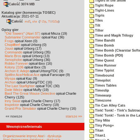
Tigers in the Snow
Całość 3074 MB
Tight Rope
Tight-Lines
Katalog gier (konwencja TOSEC)
Tigris
Aktualizacja: 2021-07-11
Tiles
Całość
,
md5
sha
(
7-Zip
,
TUGZip
)
Tilt
Opisy gier
Tilter
"Old Towers" (Atari ST)
opisał Misza (19)
Time and Magik Trilogy
Submarine Commander
opisał Kaz (36)
Time Bandit
Frogs
opisał Xeen (0)
Choplifter!
opisał Urborg (0)
Time Bomb
Joust
opisał Urborg (17)
Time Bomb (Clearstar Soft
Commando
opisał Urborg (35)
Time Bomb (PDI)
Mario Bros
opisał Urborg (13)
Xenophobe
opisał Urborg (36)
Time Quest
Robbo Forever
opisał tbxx (16)
Time Runner
Kolony 2106
opisał tbxx (3)
Time Typist
Archon II: Adept
opisał Urborg/TDC (9)
Spitfire Ace/Hellcat Ace
opisał Farscape (9)
Timebound
Wyspa
opisał Kaz (9)
Timepilot
Archon
opisał Urborg/TDC (16)
Times Tables
The Last Starfighter
opisał TDC (30)
Dwie Wieże
opisał Muffy (19)
Timeslip
Basil The Great Mouse Detective
opisał Charlie
Timewarp
Cherry (125)
Timezone
Inny Świat
opisał Charlie Cherry (17)
Inspektor
opisał Charlie Cherry (19)
Tin Can Alley Cats
Grand Prix Simulator
opisał Charlie Cherry (16)
Tink! Tonk! - Tink's Subtrac
Tink! Tonk! - Tonk in the 
«« nowsze
starsze »»
Tiny Mite
Tiny Pong+
Wewnętrzne/Internals
Titan
Titan1
Organizowanie imprez Atari - dyskusja
Atari demoscene database - dyskusja