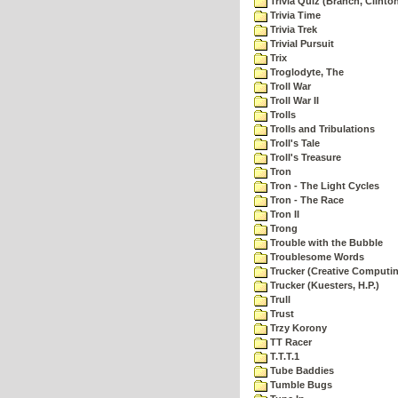
Trivia Quiz (Branch, Clinto
Trivia Time
Trivia Trek
Trivial Pursuit
Trix
Troglodyte, The
Troll War
Troll War II
Trolls
Trolls and Tribulations
Troll's Tale
Troll's Treasure
Tron
Tron - The Light Cycles
Tron - The Race
Tron II
Trong
Trouble with the Bubble
Troublesome Words
Trucker (Creative Computi
Trucker (Kuesters, H.P.)
Trull
Trust
Trzy Korony
TT Racer
T.T.T.1
Tube Baddies
Tumble Bugs