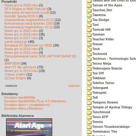
Tarkus and the Orbs of D
Poradniki
Nowe gry w 2026 roku
(1)
Tarzan of the Apes
SFX-Engine w MAD Pascalu
(3)
Taucher, Der
Narzędzie do tworzenia scrolli
(12)
Tawerna
Kartridż Sparta DOS X
(6)
Usprawnienia magnetofonu XC12
(12)
Tax Dodge
Konserwacja stacji dysków 1050
(19)
Taxi
Konserwacja magnetofonu XC12
(15)
Taxicab Hill
Nowe gry w 2020 roku
(2)
Nowe gry w 2019 roku
(35)
Taxman
Nowe gry w 2017 roku
(3)
Teacher Killer
Larek pokazuje
(40)
Teaser
Emulacja ZX Spectrum na VBXE
(26)
Nowe gry w 2016 roku
(7)
Tech
Nowe gry w 2015 roku
(4)
Technoid
Partycjonowanie karty SIDE (APT/FAT16/FAT32)
Technus - Technologic Sold
(1)
BMPVIEW
(34)
Tecno Ninja
Atari ST dla opornych
(75)
Tedecujace Starcie
Nowe gry w 2014 roku
(19)
Tee Off
Tritone engine
(11)
QChan Engine
(6)
Tekblast
Telefon Terror
nowsze
starsze
Telengard
Telespiel
Emulatory
Emulator Atari800Win
Tell
Emulator Atari800Win PLus 4.0 (Windows)
Tempest Xtreem
Emulator Atari++ (multiplatform)
Temple of Apshai Trilogy
Emulator Altirra (Windows)
Tenchinoid
Biblioteka Atarowca
Tenis ATP
Tennis
Tensor Trzaskowskiego
Terminator, The