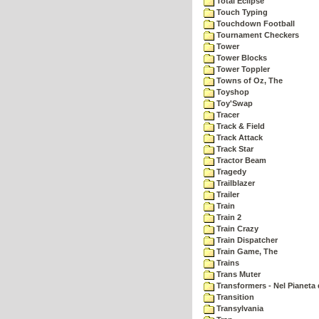
Total Eclipse
Touch Typing
Touchdown Football
Tournament Checkers
Tower
Tower Blocks
Tower Toppler
Towns of Oz, The
Toyshop
Toy'Swap
Tracer
Track & Field
Track Attack
Track Star
Tractor Beam
Tragedy
Trailblazer
Trailer
Train
Train 2
Train Crazy
Train Dispatcher
Train Game, The
Trains
Trans Muter
Transformers - Nel Pianeta 
Transition
Transylvania