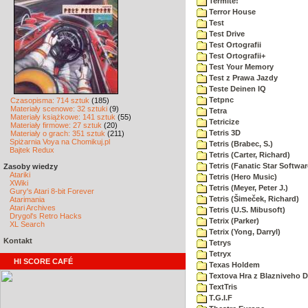
Termite!
Terror House
Test
Test Drive
Test Ortografii
Test Ortografii+
Test Your Memory
Test z Prawa Jazdy
Teste Deinen IQ
Tetpnc
Czasopisma: 714 sztuk
(185)
Materiały scenowe: 32 sztuki
(9)
Tetra
Materiały książkowe: 141 sztuk
(55)
Tetricize
Materiały firmowe: 27 sztuk
(20)
Tetris 3D
Materiały o grach: 351 sztuk
(211)
Spiżarnia Voya na Chomikuj.pl
Tetris (Brabec, S.)
Bajtek Redux
Tetris (Carter, Richard)
Tetris (Fanatic Star Softwar
Zasoby wiedzy
Atariki
Tetris (Hero Music)
XWiki
Tetris (Meyer, Peter J.)
Gury's Atari 8-bit Forever
Tetris (Šimeček, Richard)
Atarimania
Atari Archives
Tetris (U.S. Mibusoft)
Drygol's Retro Hacks
Tetrix (Parker)
XL Search
Tetrix (Yong, Darryl)
Kontakt
Tetrys
Tetryx
HI SCORE CAFÉ
Texas Holdem
Textova Hra z Blazniveho
TextTris
T.G.I.F