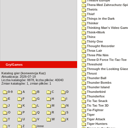
Theatre Europe
Thera-Med Zahnschutz-Spie
Thetris
Thief
Things in the Dark
Thinker
Thinking Man's Video Gam
Think+Work
Thinx
Thirty One
Thought Recorder
Thrax Lair
Three Pile Nim
Three-D Force Tic-Tac-Toe
Threshold
Gry/Games
Through the Looking Glas
Katalog gier (konwencja Kaz)
Thrust
Aktualizacja: 2026-07-19
Thunder Ball
Liczba katalogów: 8878, liczba plików: 40040
Thunder Bombs
Zmian katalogów: 1, zmian plików: 1
Thunder Island
0-9
A
B
C
D
Thunderbird
Thunderfox
E
F
G
H
I
Tic Tac Snack
J
K
L
M
N
Tic Tac Toe 3D
Tie-Fighter
O
P
Q
R
S
Tiger
T
U
V
W
X
Tiger Attack
Tiger Hunters
Y
Z
inne