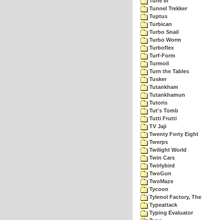
Tune In
Tunnel Trekker
Tuptus
Turbican
Turbo Snail
Turbo Worm
Turboflex
Turf-Form
Turmoil
Turn the Tables
Tusker
Tutankham
Tutankhamun
Tutoris
Tut's Tomb
Tutti Frutti
TV Jaji
Twenty Forty Eight
Twerps
Twilight World
Twin Cars
Twirlybird
TwoGun
TwoMaze
Tycoon
Tylenol Factory, The
Typeattack
Typing Evaluator