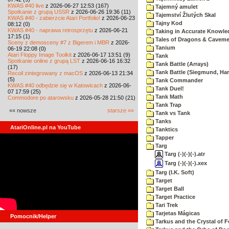
KWAS #40 live
z 2026-06-27 12:53 (167)
Tajemný amulet
Spotkanie z grupą USSR
z 2026-06-26 19:36 (11)
Tajemství Žlutých Skal
KWAS #40 - zabierzcie Atari Portfolio!
z 2026-06-23
Tajny Kod
08:12 (0)
KWAS #40 - naprawa retrosprzętu
z 2026-06-21
Taking in Accurate Knowle
17:15 (1)
Tales of Dragons & Cavem
Sceny z demosceny #7 z Bigerem i MBR
z 2026-
Tanium
06-19 22:08 (0)
Atari Floppy Image Toolkit
z 2026-06-17 13:51 (9)
Tank
Spotkanie online z grupą LST
z 2026-06-16 16:32
Tank Battle (Arrays)
(17)
Tank Battle (Siegmund, Har
Recoil zintegrowany z macOS
z 2026-06-13 21:34
(5)
Tank Commander
KWAS #40 odbędzie się w Katowicach
z 2026-06-
Tank Duel!
07 17:59 (25)
Tank Math
Commodore po atarowsku
z 2026-05-28 21:50 (21)
Tank Trap
«« nowsze
starsze »»
Tank vs Tank
Tanks
AtariOnline.pl na YouTube
Tanktics
Tapper
Targ
Targ (-)(-)(-).atr
Targ (-)(-)(-).xex
Targ (I.K. Soft)
Target
Target Ball
Target Practice
Tari Trek
Tarjetas Mágicas
Pomocnik/Helper
Tarkus and the Crystal of F