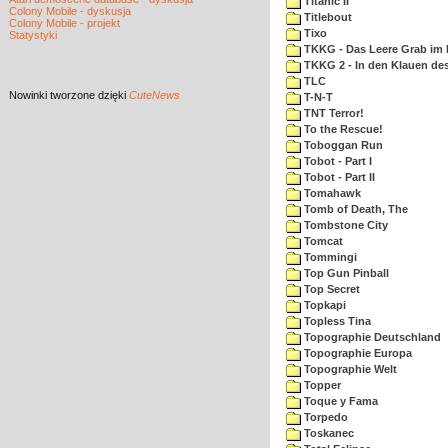
Titanic II
Colony Mobile - dyskusja
Titlebout
Colony Mobile - projekt
Tixo
Statystyki
TKKG - Das Leere Grab im
TKKG 2 - In den Klauen des
TLC
Nowinki
tworzone dzięki
CuteNews
T-N-T
TNT Terror!
To the Rescue!
Toboggan Run
Tobot - Part I
Tobot - Part II
Tomahawk
Tomb of Death, The
Tombstone City
Tomcat
Tommingi
Top Gun Pinball
Top Secret
Topkapi
Topless Tina
Topographie Deutschland
Topographie Europa
Topographie Welt
Topper
Toque y Fama
Torpedo
Toskanec