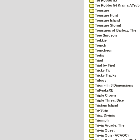
Tre Robbo 53
Tre Robbo 54 Kraina A?rub
Treasure
Treasure Hunt
Treasure Island
Treasure Storm!
Treasures of Barboz, The
Tree Surgeon
Trekkie
Trench
Trencheon
Tretis
Triad
Trial by Fire!
Tricky Tic
Tricky Tracks
Trilogy
Trion - In 3 Dimensions
TriPeaksXE
Triple Crown
Triple Threat Dice
Tristam Island
Tri-Strip
Trisz Divinis
Triumph
Trivia Arcade, The
Trivia Quest
Trivia Quiz (ACAOC)