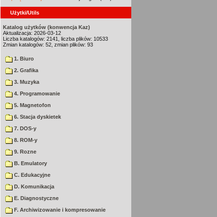
Użytki/Utils
Katalog użytków (konwencja Kaz)
Aktualizacja: 2026-03-12
Liczba katalogów: 2141, liczba plików: 10533
Zmian katalogów: 52, zmian plików: 93
1. Biuro
2. Grafika
3. Muzyka
4. Programowanie
5. Magnetofon
6. Stacja dyskietek
7. DOS-y
8. ROM-y
9. Rozne
B. Emulatory
C. Edukacyjne
D. Komunikacja
E. Diagnostyczne
F. Archiwizowanie i kompresowanie