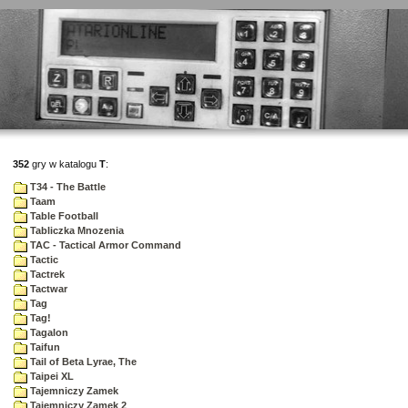
352
gry w katalogu
T
:
T34 - The Battle
Taam
Table Football
Tabliczka Mnozenia
TAC - Tactical Armor Command
Tactic
Tactrek
Tactwar
Tag
Tag!
Tagalon
Taifun
Tail of Beta Lyrae, The
Taipei XL
Tajemniczy Zamek
Tajemniczy Zamek 2