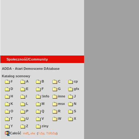
Społeczność/Community
ADDA - Atari Demoscene DAtabase
Katalog scenowy
#
A
B
C
cp
D
E
F
G
gfx
H
I
!info
inne
J
K
L
M
msx
N
O
P
Q
R
S
T
U
V
W
X
Y
Z
ziny
Całość
,
md5
sha
(
7-Zip
,
TUGZip
)