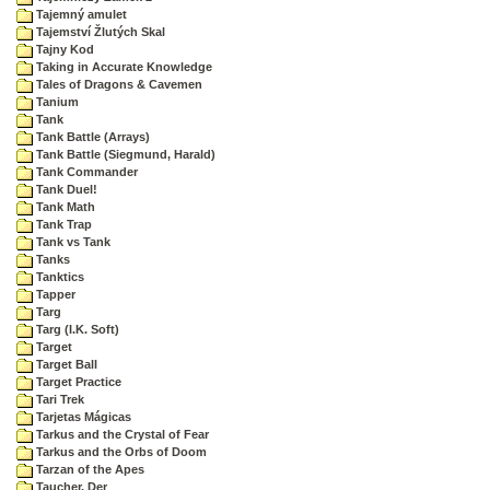
Tajemný amulet
Tajemství Žlutých Skal
Tajny Kod
Taking in Accurate Knowledge
Tales of Dragons & Cavemen
Tanium
Tank
Tank Battle (Arrays)
Tank Battle (Siegmund, Harald)
Tank Commander
Tank Duel!
Tank Math
Tank Trap
Tank vs Tank
Tanks
Tanktics
Tapper
Targ
Targ (I.K. Soft)
Target
Target Ball
Target Practice
Tari Trek
Tarjetas Mágicas
Tarkus and the Crystal of Fear
Tarkus and the Orbs of Doom
Tarzan of the Apes
Taucher, Der