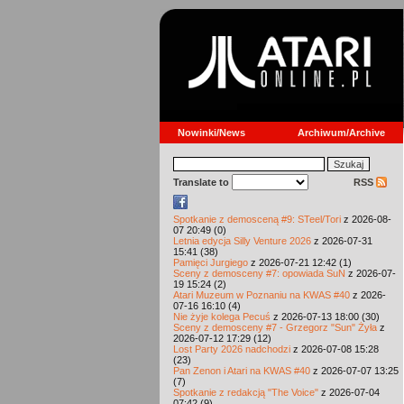
Nowinki/News
Archiwum/Archive
Translate to
RSS
Spotkanie z demosceną #9: STeel/Tori
z 2026-08-
07 20:49 (0)
Letnia edycja Silly Venture 2026
z 2026-07-31
15:41 (38)
Pamięci Jurgiego
z 2026-07-21 12:42 (1)
Sceny z demosceny #7: opowiada SuN
z 2026-07-
19 15:24 (2)
Atari Muzeum w Poznaniu na KWAS #40
z 2026-
07-16 16:10 (4)
Nie żyje kolega Pecuś
z 2026-07-13 18:00 (30)
Sceny z demosceny #7 - Grzegorz "Sun" Żyła
z
2026-07-12 17:29 (12)
Lost Party 2026 nadchodzi
z 2026-07-08 15:28
(23)
Pan Zenon i Atari na KWAS #40
z 2026-07-07 13:25
(7)
Spotkanie z redakcją "The Voice"
z 2026-07-04
07:42 (9)