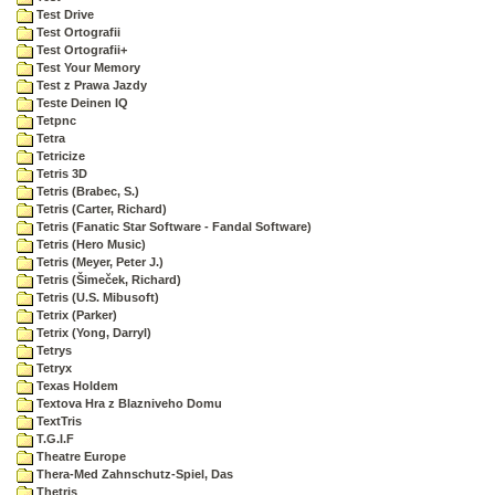
Test Drive
Test Ortografii
Test Ortografii+
Test Your Memory
Test z Prawa Jazdy
Teste Deinen IQ
Tetpnc
Tetra
Tetricize
Tetris 3D
Tetris (Brabec, S.)
Tetris (Carter, Richard)
Tetris (Fanatic Star Software - Fandal Software)
Tetris (Hero Music)
Tetris (Meyer, Peter J.)
Tetris (Šimeček, Richard)
Tetris (U.S. Mibusoft)
Tetrix (Parker)
Tetrix (Yong, Darryl)
Tetrys
Tetryx
Texas Holdem
Textova Hra z Blazniveho Domu
TextTris
T.G.I.F
Theatre Europe
Thera-Med Zahnschutz-Spiel, Das
Thetris