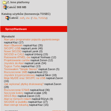
Z. Inne platformy
Całość 908 MB
Katalog użytków (konwencja TOSEC)
Całość
,
md5
sha
(
7-Zip
,
TUGZip
)
Sprzęt/Hardware
Wynalazki
Atari jako programator pojazdu gąsienicowego
napisał Kaz (17)
Atari i Bluetooth
napisał Kaz (35)
SIO2PC-USB
napisał Larek (46)
Nowe SIO2SD
napisał Larek (0)
SIO2SD w CA12
napisał Urborg (15)
Ratowanie ATMEL-ów
napisał Yoohaas (12)
Projektowanie cartów
napisał Zenon (12)
Joystick do Atari
napisał Larek (54)
Tygrys Turbo
napisał Kaz (13)
Testowałem "Simple Stereo"
napisał Zaxon (5)
Rozszerzenie 1MB
napisał Asal (21)
Joystick trzyprzyciskowy
napisał Sikor (18)
Moje MyIDE oraz SIO2PC na USB
napisał Zaxon
(16)
Jak wykonać płytkę drukowaną?
napisał Zaxon
(28)
Rozszerzenie 576kB
napisał Asal (36)
Soczyste kolory
napisał scalak (29)
XEGS Box
napisał Zaxon (13)
Atari w różnych rolach
napisał Różyk (9)
SIO2IDE w pudełku
napisał Kaz (27)
Atari steruje tokarką
napisał Kaz (15)