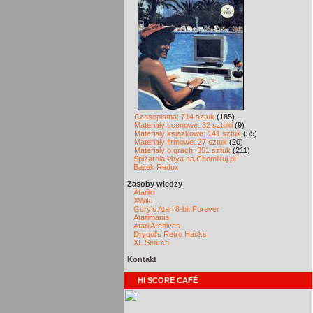
Czasopisma: 714 sztuk
(185)
Materiały scenowe: 32 sztuki
(9)
Materiały książkowe: 141 sztuk
(55)
Materiały firmowe: 27 sztuk
(20)
Materiały o grach: 351 sztuk
(211)
Spiżarnia Voya na Chomikuj.pl
Bajtek Redux
Zasoby wiedzy
Atariki
XWiki
Gury's Atari 8-bit Forever
Atarimania
Atari Archives
Drygol's Retro Hacks
XL Search
Kontakt
HI SCORE CAFÉ