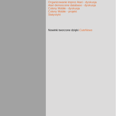
Organizowanie imprez Atari - dyskusja
Atari demoscene database - dyskusja
Colony Mobile - dyskusja
Colony Mobile - projekt
Statystyki
Nowinki
tworzone dzięki
CuteNews