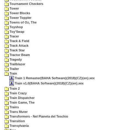
Tournament Checkers
Tower
Tower Blocks
Tower Toppler
Towns of Oz, The
Toyshop
Toy'Swap
Tracer
Track & Field
Track Attack
Track Star
Tractor Beam
Tragedy
Trailblazer
Trailer
Train
Train 1 Remaster(BAHA Software)(2018)(CZ)(en).xex
Train v1.0(BAHA Software)(2018)(CZ)(en).xex
Train 2
Train Crazy
Train Dispatcher
Train Game, The
Trains
Trans Muter
Transformers - Nel Pianeta del Teschio
Transition
Transylvania