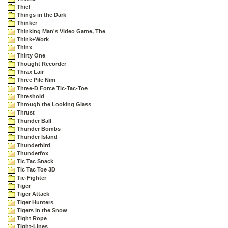
Thief
Things in the Dark
Thinker
Thinking Man's Video Game, The
Think+Work
Thinx
Thirty One
Thought Recorder
Thrax Lair
Three Pile Nim
Three-D Force Tic-Tac-Toe
Threshold
Through the Looking Glass
Thrust
Thunder Ball
Thunder Bombs
Thunder Island
Thunderbird
Thunderfox
Tic Tac Snack
Tic Tac Toe 3D
Tie-Fighter
Tiger
Tiger Attack
Tiger Hunters
Tigers in the Snow
Tight Rope
Tight-Lines