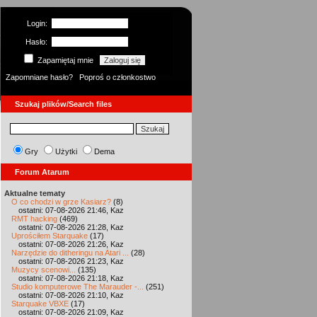
Login:
Hasło:
Zapamiętaj mnie
Zapomniane hasło?
Poproś o członkostwo
Szukaj plików/Search files
Gry
Użytki
Dema
Forum Atarum
Aktualne tematy
O co chodzi w grze Kasiarz?
(8)
ostatni: 07-08-2026 21:46, Kaz
RMT hacking
(469)
ostatni: 07-08-2026 21:28, Kaz
Uprościłem Starquake
(17)
ostatni: 07-08-2026 21:26, Kaz
Narzędzie do ditheringu na Atari ...
(28)
ostatni: 07-08-2026 21:23, Kaz
Muzycy scenowi...
(135)
ostatni: 07-08-2026 21:18, Kaz
Studio komputerowe The Marauder -...
(251)
ostatni: 07-08-2026 21:10, Kaz
Starquake VBXE
(17)
ostatni: 07-08-2026 21:09, Kaz