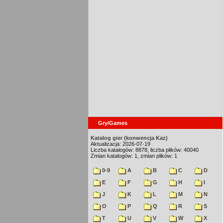
Gry/Games
Katalog gier (konwencja Kaz)
Aktualizacja: 2026-07-19
Liczba katalogów: 8878, liczba plików: 40040
Zmian katalogów: 1, zmian plików: 1
0-9
A
B
C
D
E
F
G
H
I
J
K
L
M
N
O
P
Q
R
S
T
U
V
W
X