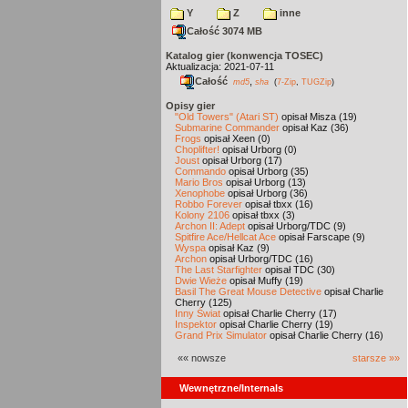
Y
Z
inne
Całość 3074 MB
Katalog gier (konwencja TOSEC)
Aktualizacja: 2021-07-11
Całość
,
md5
sha
(
7-Zip
,
TUGZip
)
Opisy gier
"Old Towers" (Atari ST)
opisał Misza (19)
Submarine Commander
opisał Kaz (36)
Frogs
opisał Xeen (0)
Choplifter!
opisał Urborg (0)
Joust
opisał Urborg (17)
Commando
opisał Urborg (35)
Mario Bros
opisał Urborg (13)
Xenophobe
opisał Urborg (36)
Robbo Forever
opisał tbxx (16)
Kolony 2106
opisał tbxx (3)
Archon II: Adept
opisał Urborg/TDC (9)
Spitfire Ace/Hellcat Ace
opisał Farscape (9)
Wyspa
opisał Kaz (9)
Archon
opisał Urborg/TDC (16)
The Last Starfighter
opisał TDC (30)
Dwie Wieże
opisał Muffy (19)
Basil The Great Mouse Detective
opisał Charlie
Cherry (125)
Inny Świat
opisał Charlie Cherry (17)
Inspektor
opisał Charlie Cherry (19)
Grand Prix Simulator
opisał Charlie Cherry (16)
«« nowsze
starsze »»
Wewnętrzne/Internals