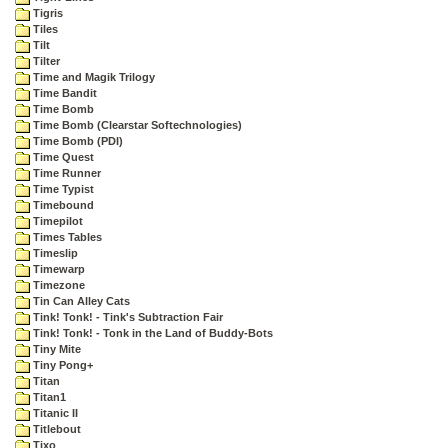
Tigris
Tiles
Tilt
Tilter
Time and Magik Trilogy
Time Bandit
Time Bomb
Time Bomb (Clearstar Softechnologies)
Time Bomb (PDI)
Time Quest
Time Runner
Time Typist
Timebound
Timepilot
Times Tables
Timeslip
Timewarp
Timezone
Tin Can Alley Cats
Tink! Tonk! - Tink's Subtraction Fair
Tink! Tonk! - Tonk in the Land of Buddy-Bots
Tiny Mite
Tiny Pong+
Titan
Titan1
Titanic II
Titlebout
Tixo