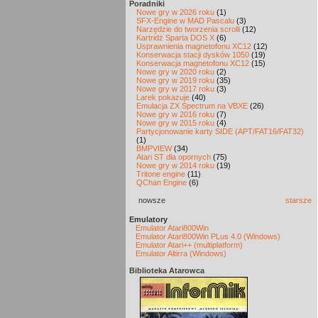
Poradniki
Nowe gry w 2026 roku
(1)
SFX-Engine w MAD Pascalu
(3)
Narzędzie do tworzenia scrolli
(12)
Kartridż Sparta DOS X
(6)
Usprawnienia magnetofonu XC12
(12)
Konserwacja stacji dysków 1050
(19)
Konserwacja magnetofonu XC12
(15)
Nowe gry w 2020 roku
(2)
Nowe gry w 2019 roku
(35)
Nowe gry w 2017 roku
(3)
Larek pokazuje
(40)
Emulacja ZX Spectrum na VBXE
(26)
Nowe gry w 2016 roku
(7)
Nowe gry w 2015 roku
(4)
Partycjonowanie karty SIDE (APT/FAT16/FAT32)
(1)
BMPVIEW
(34)
Atari ST dla opornych
(75)
Nowe gry w 2014 roku
(19)
Tritone engine
(11)
QChan Engine
(6)
nowsze
starsze
Emulatory
Emulator Atari800Win
Emulator Atari800Win PLus 4.0 (Windows)
Emulator Atari++ (multiplatform)
Emulator Altirra (Windows)
Biblioteka Atarowca