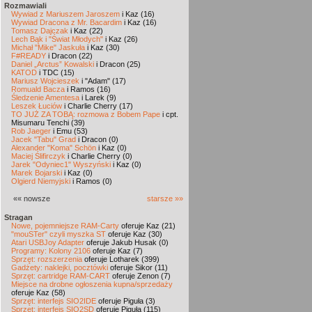
Rozmawiali
Wywiad z Mariuszem Jaroszem
i Kaz (16)
Wywiad Dracona z Mr. Bacardim
i Kaz (16)
Tomasz Dajczak
i Kaz (22)
Lech Bąk i "Świat Młodych"
i Kaz (26)
Michał "Mike" Jaskuła
i Kaz (30)
F#READY
i Dracon (22)
Daniel „Arctus” Kowalski
i Dracon (25)
KATOD
i TDC (15)
Mariusz Wojcieszek
i "Adam" (17)
Romuald Bacza
i Ramos (16)
Śledzenie Amentesa
i Larek (9)
Leszek Łuciów
i Charlie Cherry (17)
TO JUŻ ZA TOBĄ: rozmowa z Bobem Pape
i cpt.
Misumaru Tenchi (39)
Rob Jaeger
i Emu (53)
Jacek "Tabu" Grad
i Dracon (0)
Alexander "Koma" Schön
i Kaz (0)
Maciej Ślifirczyk
i Charlie Cherry (0)
Jarek "Odyniec1" Wyszyński
i Kaz (0)
Marek Bojarski
i Kaz (0)
Olgierd Niemyjski
i Ramos (0)
«« nowsze
starsze »»
Stragan
Nowe, pojemniejsze RAM-Carty
oferuje Kaz (21)
"mouSTer" czyli myszka ST
oferuje Kaz (30)
Atari USBJoy Adapter
oferuje Jakub Husak (0)
Programy: Kolony 2106
oferuje Kaz (7)
Sprzęt: rozszerzenia
oferuje Lotharek (399)
Gadżety: naklejki, pocztówki
oferuje Sikor (11)
Sprzęt: cartridge RAM-CART
oferuje Zenon (7)
Miejsce na drobne ogłoszenia kupna/sprzedaży
oferuje Kaz (58)
Sprzęt: interfejs SIO2IDE
oferuje Piguła (3)
Sprzęt: interfejs SIO2SD
oferuje Piguła (115)