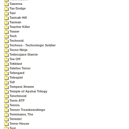
Tawerna
Tax Dodge
Taxi
Taxicab Hill
Taxman
Teacher Killer
Teaser
Tech
Technoid
Technus - Technologic Soldier
Tecno Ninja
Tedecujace Starcie
Tee Off
Tekblast
Telefon Terror
Telengard
Telespiel
Tell
Tempest Xtreem
Temple of Apshai Trilogy
Tenchinoid
Tenis ATP
Tennis
Tensor Trzaskowskiego
Terminator, The
Termite!
Terror House
Test