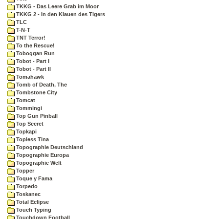
TKKG - Das Leere Grab im Moor
TKKG 2 - In den Klauen des Tigers
TLC
T-N-T
TNT Terror!
To the Rescue!
Toboggan Run
Tobot - Part I
Tobot - Part II
Tomahawk
Tomb of Death, The
Tombstone City
Tomcat
Tommingi
Top Gun Pinball
Top Secret
Topkapi
Topless Tina
Topographie Deutschland
Topographie Europa
Topographie Welt
Topper
Toque y Fama
Torpedo
Toskanec
Total Eclipse
Touch Typing
Touchdown Football