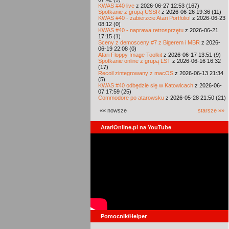
KWAS #40 live
z 2026-06-27 12:53 (167)
Spotkanie z grupą USSR
z 2026-06-26 19:36 (11)
KWAS #40 - zabierzcie Atari Portfolio!
z 2026-06-23
08:12 (0)
KWAS #40 - naprawa retrosprzętu
z 2026-06-21
17:15 (1)
Sceny z demosceny #7 z Bigerem i MBR
z 2026-
06-19 22:08 (0)
Atari Floppy Image Toolkit
z 2026-06-17 13:51 (9)
Spotkanie online z grupą LST
z 2026-06-16 16:32
(17)
Recoil zintegrowany z macOS
z 2026-06-13 21:34
(5)
KWAS #40 odbędzie się w Katowicach
z 2026-06-
07 17:59 (25)
Commodore po atarowsku
z 2026-05-28 21:50 (21)
«« nowsze
starsze »»
AtariOnline.pl na YouTube
Pomocnik/Helper