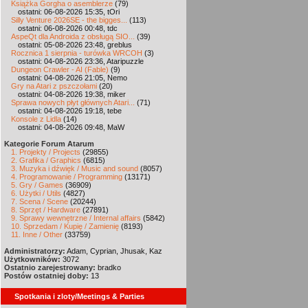
Książka Gorgha o asemblerze
(79)
ostatni: 06-08-2026 15:35, tOri
Silly Venture 2026SE - the bigges...
(113)
ostatni: 06-08-2026 00:48, tdc
AspeQt dla Androida z obsługą SIO...
(39)
ostatni: 05-08-2026 23:48, greblus
Rocznica 1 sierpnia - turówka WRCOH
(3)
ostatni: 04-08-2026 23:36, Ataripuzzle
Dungeon Crawler - AI (Fable)
(9)
ostatni: 04-08-2026 21:05, Nemo
Gry na Atari z pszczołami
(20)
ostatni: 04-08-2026 19:38, miker
Sprawa nowych płyt głównych Atari...
(71)
ostatni: 04-08-2026 19:18, tebe
Konsole z Lidla
(14)
ostatni: 04-08-2026 09:48, MaW
Kategorie Forum Atarum
1. Projekty / Projects
(29855)
2. Grafika / Graphics
(6815)
3. Muzyka i dźwięk / Music and sound
(8057)
4. Programowanie / Programming
(13171)
5. Gry / Games
(36909)
6. Użytki / Utils
(4827)
7. Scena / Scene
(20244)
8. Sprzęt / Hardware
(27891)
9. Sprawy wewnętrzne / Internal affairs
(5842)
10. Sprzedam / Kupię / Zamienię
(8193)
11. Inne / Other
(33759)
Administratorzy:
Adam, Cyprian, Jhusak, Kaz
Użytkowników:
3072
Ostatnio zarejestrowany:
bradko
Postów ostatniej doby:
13
Spotkania i zloty/Meetings & Parties