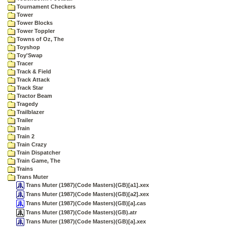
Tournament Checkers
Tower
Tower Blocks
Tower Toppler
Towns of Oz, The
Toyshop
Toy'Swap
Tracer
Track & Field
Track Attack
Track Star
Tractor Beam
Tragedy
Trailblazer
Trailer
Train
Train 2
Train Crazy
Train Dispatcher
Train Game, The
Trains
Trans Muter
Trans Muter (1987)(Code Masters)(GB)[a1].xex
Trans Muter (1987)(Code Masters)(GB)[a2].xex
Trans Muter (1987)(Code Masters)(GB)[a].cas
Trans Muter (1987)(Code Masters)(GB).atr
Trans Muter (1987)(Code Masters)(GB)[a].xex