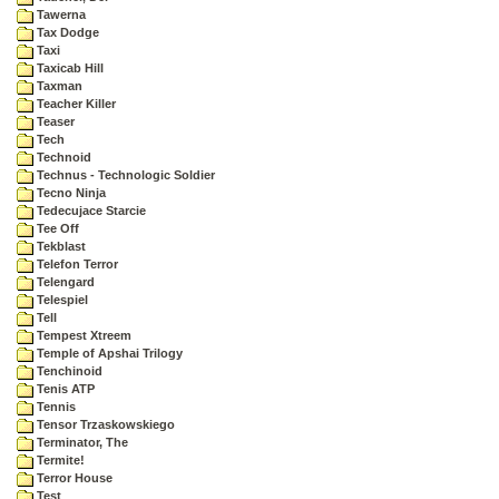
Tawerna
Tax Dodge
Taxi
Taxicab Hill
Taxman
Teacher Killer
Teaser
Tech
Technoid
Technus - Technologic Soldier
Tecno Ninja
Tedecujace Starcie
Tee Off
Tekblast
Telefon Terror
Telengard
Telespiel
Tell
Tempest Xtreem
Temple of Apshai Trilogy
Tenchinoid
Tenis ATP
Tennis
Tensor Trzaskowskiego
Terminator, The
Termite!
Terror House
Test