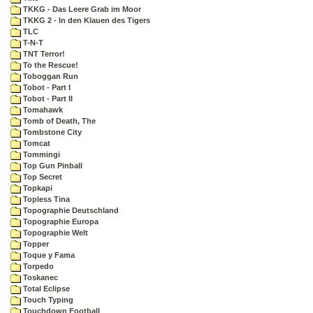
TKKG - Das Leere Grab im Moor
TKKG 2 - In den Klauen des Tigers
TLC
T-N-T
TNT Terror!
To the Rescue!
Toboggan Run
Tobot - Part I
Tobot - Part II
Tomahawk
Tomb of Death, The
Tombstone City
Tomcat
Tommingi
Top Gun Pinball
Top Secret
Topkapi
Topless Tina
Topographie Deutschland
Topographie Europa
Topographie Welt
Topper
Toque y Fama
Torpedo
Toskanec
Total Eclipse
Touch Typing
Touchdown Football