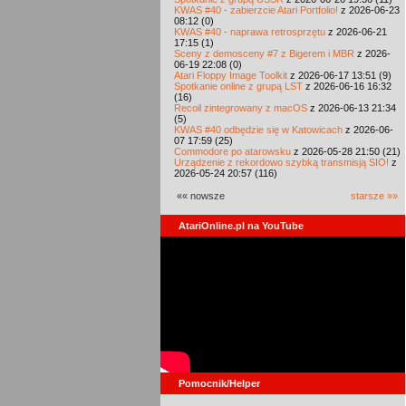
KWAS #40 - zabierzcie Atari Portfolio!
z 2026-06-23
08:12 (0)
KWAS #40 - naprawa retrosprzętu
z 2026-06-21
17:15 (1)
Sceny z demosceny #7 z Bigerem i MBR
z 2026-
06-19 22:08 (0)
Atari Floppy Image Toolkit
z 2026-06-17 13:51 (9)
Spotkanie online z grupą LST
z 2026-06-16 16:32
(16)
Recoil zintegrowany z macOS
z 2026-06-13 21:34
(5)
KWAS #40 odbędzie się w Katowicach
z 2026-06-
07 17:59 (25)
Commodore po atarowsku
z 2026-05-28 21:50 (21)
Urządzenie z rekordowo szybką transmisją SIO!
z
2026-05-24 20:57 (116)
«« nowsze
starsze »»
AtariOnline.pl na YouTube
Pomocnik/Helper