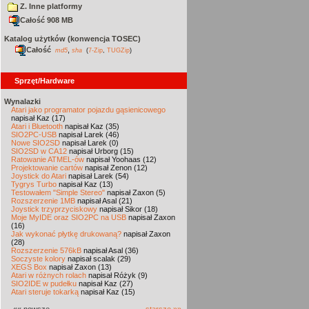
Z. Inne platformy
Całość 908 MB
Katalog użytków (konwencja TOSEC)
Całość
,
md5
sha
(
7-Zip
,
TUGZip
)
Sprzęt/Hardware
Wynalazki
Atari jako programator pojazdu gąsienicowego
napisał Kaz (17)
Atari i Bluetooth
napisał Kaz (35)
SIO2PC-USB
napisał Larek (46)
Nowe SIO2SD
napisał Larek (0)
SIO2SD w CA12
napisał Urborg (15)
Ratowanie ATMEL-ów
napisał Yoohaas (12)
Projektowanie cartów
napisał Zenon (12)
Joystick do Atari
napisał Larek (54)
Tygrys Turbo
napisał Kaz (13)
Testowałem "Simple Stereo"
napisał Zaxon (5)
Rozszerzenie 1MB
napisał Asal (21)
Joystick trzyprzyciskowy
napisał Sikor (18)
Moje MyIDE oraz SIO2PC na USB
napisał Zaxon
(16)
Jak wykonać płytkę drukowaną?
napisał Zaxon
(28)
Rozszerzenie 576kB
napisał Asal (36)
Soczyste kolory
napisał scalak (29)
XEGS Box
napisał Zaxon (13)
Atari w różnych rolach
napisał Różyk (9)
SIO2IDE w pudełku
napisał Kaz (27)
Atari steruje tokarką
napisał Kaz (15)