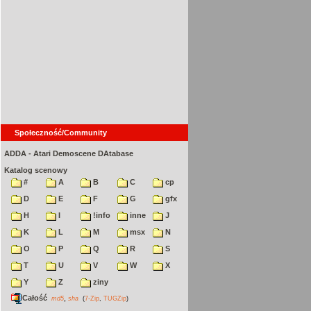
Społeczność/Community
ADDA - Atari Demoscene DAtabase
Katalog scenowy
#
A
B
C
cp
D
E
F
G
gfx
H
I
!info
inne
J
K
L
M
msx
N
O
P
Q
R
S
T
U
V
W
X
Y
Z
ziny
Całość
,
md5
sha
(
7-Zip
,
TUGZip
)