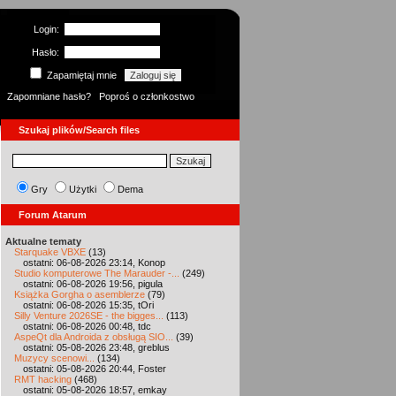
Login:
Hasło:
Zapamiętaj mnie
Zapomniane hasło?
Poproś o członkostwo
Szukaj plików/Search files
Gry
Użytki
Dema
Forum Atarum
Aktualne tematy
Starquake VBXE
(13)
ostatni: 06-08-2026 23:14, Konop
Studio komputerowe The Marauder -...
(249)
ostatni: 06-08-2026 19:56, pigula
Książka Gorgha o asemblerze
(79)
ostatni: 06-08-2026 15:35, tOri
Silly Venture 2026SE - the bigges...
(113)
ostatni: 06-08-2026 00:48, tdc
AspeQt dla Androida z obsługą SIO...
(39)
ostatni: 05-08-2026 23:48, greblus
Muzycy scenowi...
(134)
ostatni: 05-08-2026 20:44, Foster
RMT hacking
(468)
ostatni: 05-08-2026 18:57, emkay