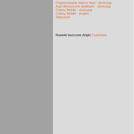
Organizowanie imprez Atari - dyskusja
Atari demoscene database - dyskusja
Colony Mobile - dyskusja
Colony Mobile - projekt
Statystyki
Nowinki
tworzone dzięki
CuteNews