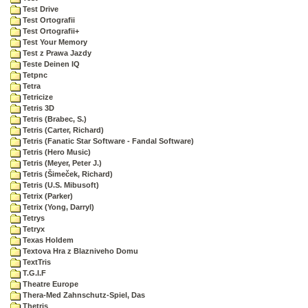
Test Drive
Test Ortografii
Test Ortografii+
Test Your Memory
Test z Prawa Jazdy
Teste Deinen IQ
Tetpnc
Tetra
Tetricize
Tetris 3D
Tetris (Brabec, S.)
Tetris (Carter, Richard)
Tetris (Fanatic Star Software - Fandal Software)
Tetris (Hero Music)
Tetris (Meyer, Peter J.)
Tetris (Šimeček, Richard)
Tetris (U.S. Mibusoft)
Tetrix (Parker)
Tetrix (Yong, Darryl)
Tetrys
Tetryx
Texas Holdem
Textova Hra z Blazniveho Domu
TextTris
T.G.I.F
Theatre Europe
Thera-Med Zahnschutz-Spiel, Das
Thetris