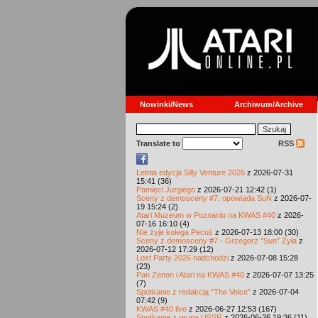
Nowinki/News
Archiwum/Archive
Translate to
RSS
Letnia edycja Silly Venture 2026
z 2026-07-31
15:41 (36)
Pamięci Jurgiego
z 2026-07-21 12:42 (1)
Sceny z demosceny #7: opowiada SuN
z 2026-07-
19 15:24 (2)
Atari Muzeum w Poznaniu na KWAS #40
z 2026-
07-16 16:10 (4)
Nie żyje kolega Pecuś
z 2026-07-13 18:00 (30)
Sceny z demosceny #7 - Grzegorz "Sun" Żyła
z
2026-07-12 17:29 (12)
Lost Party 2026 nadchodzi
z 2026-07-08 15:28
(23)
Pan Zenon i Atari na KWAS #40
z 2026-07-07 13:25
(7)
Spotkanie z redakcją "The Voice"
z 2026-07-04
07:42 (9)
KWAS #40 live
z 2026-06-27 12:53 (167)
Spotkanie z grupą USSR
z 2026-06-26 19:36 (11)