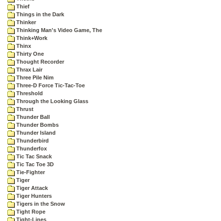
Thief
Things in the Dark
Thinker
Thinking Man's Video Game, The
Think+Work
Thinx
Thirty One
Thought Recorder
Thrax Lair
Three Pile Nim
Three-D Force Tic-Tac-Toe
Threshold
Through the Looking Glass
Thrust
Thunder Ball
Thunder Bombs
Thunder Island
Thunderbird
Thunderfox
Tic Tac Snack
Tic Tac Toe 3D
Tie-Fighter
Tiger
Tiger Attack
Tiger Hunters
Tigers in the Snow
Tight Rope
Tight-Lines