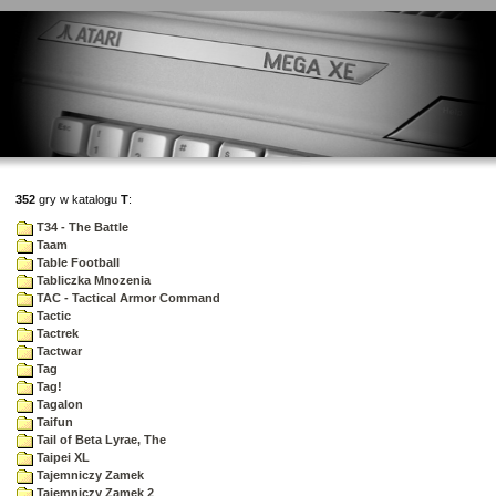
352
gry w katalogu
T
:
T34 - The Battle
Taam
Table Football
Tabliczka Mnozenia
TAC - Tactical Armor Command
Tactic
Tactrek
Tactwar
Tag
Tag!
Tagalon
Taifun
Tail of Beta Lyrae, The
Taipei XL
Tajemniczy Zamek
Tajemniczy Zamek 2