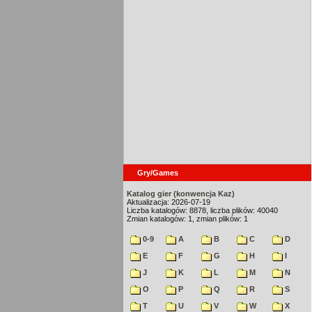
Gry/Games
Katalog gier (konwencja Kaz)
Aktualizacja: 2026-07-19
Liczba katalogów: 8878, liczba plików: 40040
Zmian katalogów: 1, zmian plików: 1
0-9
A
B
C
D
E
F
G
H
I
J
K
L
M
N
O
P
Q
R
S
T
U
V
W
X