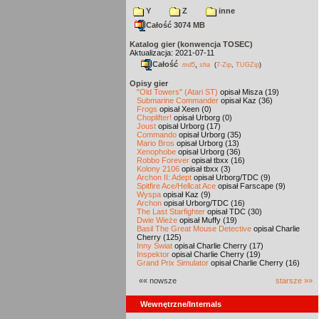
Y
Z
inne
Całość 3074 MB
Katalog gier (konwencja TOSEC)
Aktualizacja: 2021-07-11
Całość
,
md5
sha
(
7-Zip
,
TUGZip
)
Opisy gier
"Old Towers" (Atari ST)
opisał Misza (19)
Submarine Commander
opisał Kaz (36)
Frogs
opisał Xeen (0)
Choplifter!
opisał Urborg (0)
Joust
opisał Urborg (17)
Commando
opisał Urborg (35)
Mario Bros
opisał Urborg (13)
Xenophobe
opisał Urborg (36)
Robbo Forever
opisał tbxx (16)
Kolony 2106
opisał tbxx (3)
Archon II: Adept
opisał Urborg/TDC (9)
Spitfire Ace/Hellcat Ace
opisał Farscape (9)
Wyspa
opisał Kaz (9)
Archon
opisał Urborg/TDC (16)
The Last Starfighter
opisał TDC (30)
Dwie Wieże
opisał Muffy (19)
Basil The Great Mouse Detective
opisał Charlie
Cherry (125)
Inny Świat
opisał Charlie Cherry (17)
Inspektor
opisał Charlie Cherry (19)
Grand Prix Simulator
opisał Charlie Cherry (16)
«« nowsze
starsze »»
Wewnętrzne/Internals