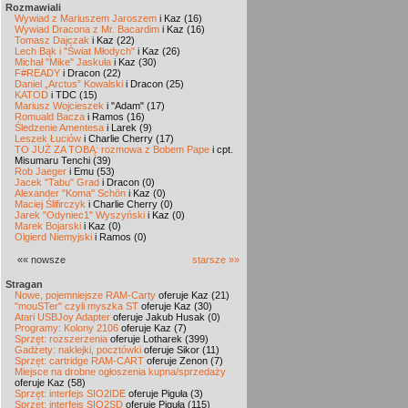
Rozmawiali
Wywiad z Mariuszem Jaroszem
i Kaz (16)
Wywiad Dracona z Mr. Bacardim
i Kaz (16)
Tomasz Dajczak
i Kaz (22)
Lech Bąk i "Świat Młodych"
i Kaz (26)
Michał "Mike" Jaskuła
i Kaz (30)
F#READY
i Dracon (22)
Daniel „Arctus” Kowalski
i Dracon (25)
KATOD
i TDC (15)
Mariusz Wojcieszek
i "Adam" (17)
Romuald Bacza
i Ramos (16)
Śledzenie Amentesa
i Larek (9)
Leszek Łuciów
i Charlie Cherry (17)
TO JUŻ ZA TOBĄ: rozmowa z Bobem Pape
i cpt.
Misumaru Tenchi (39)
Rob Jaeger
i Emu (53)
Jacek "Tabu" Grad
i Dracon (0)
Alexander "Koma" Schön
i Kaz (0)
Maciej Ślifirczyk
i Charlie Cherry (0)
Jarek "Odyniec1" Wyszyński
i Kaz (0)
Marek Bojarski
i Kaz (0)
Olgierd Niemyjski
i Ramos (0)
«« nowsze
starsze »»
Stragan
Nowe, pojemniejsze RAM-Carty
oferuje Kaz (21)
"mouSTer" czyli myszka ST
oferuje Kaz (30)
Atari USBJoy Adapter
oferuje Jakub Husak (0)
Programy: Kolony 2106
oferuje Kaz (7)
Sprzęt: rozszerzenia
oferuje Lotharek (399)
Gadżety: naklejki, pocztówki
oferuje Sikor (11)
Sprzęt: cartridge RAM-CART
oferuje Zenon (7)
Miejsce na drobne ogłoszenia kupna/sprzedaży
oferuje Kaz (58)
Sprzęt: interfejs SIO2IDE
oferuje Piguła (3)
Sprzęt: interfejs SIO2SD
oferuje Piguła (115)