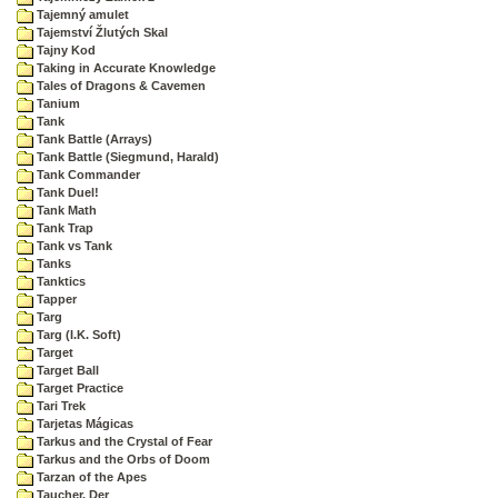
Tajemný amulet
Tajemství Žlutých Skal
Tajny Kod
Taking in Accurate Knowledge
Tales of Dragons & Cavemen
Tanium
Tank
Tank Battle (Arrays)
Tank Battle (Siegmund, Harald)
Tank Commander
Tank Duel!
Tank Math
Tank Trap
Tank vs Tank
Tanks
Tanktics
Tapper
Targ
Targ (I.K. Soft)
Target
Target Ball
Target Practice
Tari Trek
Tarjetas Mágicas
Tarkus and the Crystal of Fear
Tarkus and the Orbs of Doom
Tarzan of the Apes
Taucher, Der