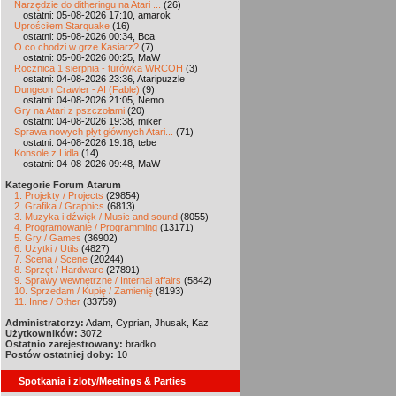
Narzędzie do ditheringu na Atari ...
(26)
ostatni: 05-08-2026 17:10, amarok
Uprościłem Starquake
(16)
ostatni: 05-08-2026 00:34, Bca
O co chodzi w grze Kasiarz?
(7)
ostatni: 05-08-2026 00:25, MaW
Rocznica 1 sierpnia - turówka WRCOH
(3)
ostatni: 04-08-2026 23:36, Ataripuzzle
Dungeon Crawler - AI (Fable)
(9)
ostatni: 04-08-2026 21:05, Nemo
Gry na Atari z pszczołami
(20)
ostatni: 04-08-2026 19:38, miker
Sprawa nowych płyt głównych Atari...
(71)
ostatni: 04-08-2026 19:18, tebe
Konsole z Lidla
(14)
ostatni: 04-08-2026 09:48, MaW
Kategorie Forum Atarum
1. Projekty / Projects
(29854)
2. Grafika / Graphics
(6813)
3. Muzyka i dźwięk / Music and sound
(8055)
4. Programowanie / Programming
(13171)
5. Gry / Games
(36902)
6. Użytki / Utils
(4827)
7. Scena / Scene
(20244)
8. Sprzęt / Hardware
(27891)
9. Sprawy wewnętrzne / Internal affairs
(5842)
10. Sprzedam / Kupię / Zamienię
(8193)
11. Inne / Other
(33759)
Administratorzy:
Adam, Cyprian, Jhusak, Kaz
Użytkowników:
3072
Ostatnio zarejestrowany:
bradko
Postów ostatniej doby:
10
Spotkania i zloty/Meetings & Parties