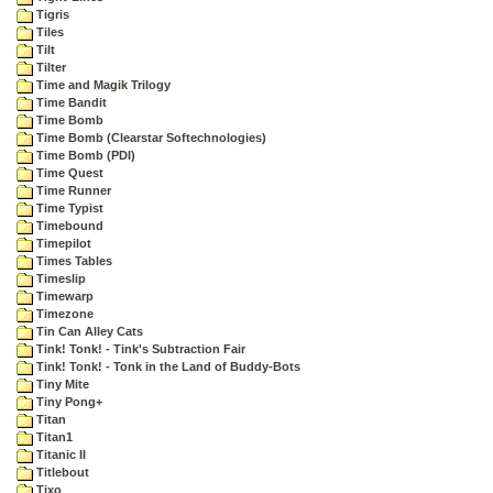
Tigris
Tiles
Tilt
Tilter
Time and Magik Trilogy
Time Bandit
Time Bomb
Time Bomb (Clearstar Softechnologies)
Time Bomb (PDI)
Time Quest
Time Runner
Time Typist
Timebound
Timepilot
Times Tables
Timeslip
Timewarp
Timezone
Tin Can Alley Cats
Tink! Tonk! - Tink's Subtraction Fair
Tink! Tonk! - Tonk in the Land of Buddy-Bots
Tiny Mite
Tiny Pong+
Titan
Titan1
Titanic II
Titlebout
Tixo