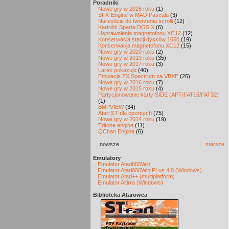
Poradniki
Nowe gry w 2026 roku
(1)
SFX-Engine w MAD Pascalu
(3)
Narzędzie do tworzenia scrolli
(12)
Kartridż Sparta DOS X
(6)
Usprawnienia magnetofonu XC12
(12)
Konserwacja stacji dysków 1050
(19)
Konserwacja magnetofonu XC12
(15)
Nowe gry w 2020 roku
(2)
Nowe gry w 2019 roku
(35)
Nowe gry w 2017 roku
(3)
Larek pokazuje
(40)
Emulacja ZX Spectrum na VBXE
(26)
Nowe gry w 2016 roku
(7)
Nowe gry w 2015 roku
(4)
Partycjonowanie karty SIDE (APT/FAT16/FAT32)
(1)
BMPVIEW
(34)
Atari ST dla opornych
(75)
Nowe gry w 2014 roku
(19)
Tritone engine
(11)
QChan Engine
(6)
nowsze
starsze
Emulatory
Emulator Atari800Win
Emulator Atari800Win PLus 4.0 (Windows)
Emulator Atari++ (multiplatform)
Emulator Altirra (Windows)
Biblioteka Atarowca