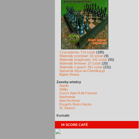
Czasopisma: 714 sztuk
(185)
Materiały scenowe: 32 sztuki
(9)
Materiały książkowe: 141 sztuk
(55)
Materiały firmowe: 27 sztuk
(20)
Materiały o grach: 351 sztuk
(211)
Spiżarnia Voya na Chomikuj.pl
Bajtek Redux
Zasoby wiedzy
Atariki
XWiki
Gury's Atari 8-bit Forever
Atarimania
Atari Archives
Drygol's Retro Hacks
XL Search
Kontakt
HI SCORE CAFÉ