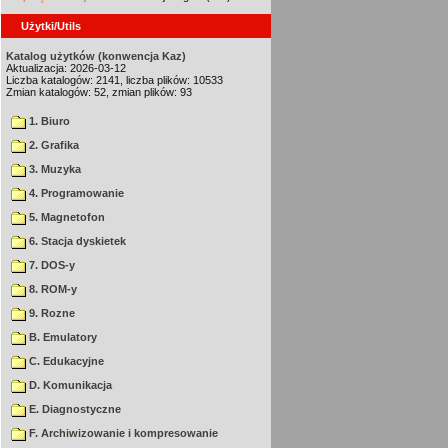
Użytki/Utils
Katalog użytków (konwencja Kaz)
Aktualizacja: 2026-03-12
Liczba katalogów: 2141, liczba plików: 10533
Zmian katalogów: 52, zmian plików: 93
1. Biuro
2. Grafika
3. Muzyka
4. Programowanie
5. Magnetofon
6. Stacja dyskietek
7. DOS-y
8. ROM-y
9. Rozne
B. Emulatory
C. Edukacyjne
D. Komunikacja
E. Diagnostyczne
F. Archiwizowanie i kompresowanie