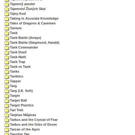
Tajemný amulet
Tajemství Žlutých Skal
Tajny Kod
Taking in Accurate Knowledge
Tales of Dragons & Cavemen
Tanium
Tank
Tank Battle (Arrays)
Tank Battle (Siegmund, Harald)
Tank Commander
Tank Duel!
Tank Math
Tank Trap
Tank vs Tank
Tanks
Tanktics
Tapper
Targ
Targ (I.K. Soft)
Target
Target Ball
Target Practice
Tari Trek
Tarjetas Mágicas
Tarkus and the Crystal of Fear
Tarkus and the Orbs of Doom
Tarzan of the Apes
Taucher, Der