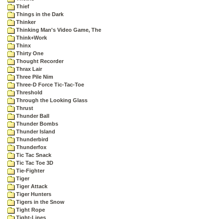
Thief
Things in the Dark
Thinker
Thinking Man's Video Game, The
Think+Work
Thinx
Thirty One
Thought Recorder
Thrax Lair
Three Pile Nim
Three-D Force Tic-Tac-Toe
Threshold
Through the Looking Glass
Thrust
Thunder Ball
Thunder Bombs
Thunder Island
Thunderbird
Thunderfox
Tic Tac Snack
Tic Tac Toe 3D
Tie-Fighter
Tiger
Tiger Attack
Tiger Hunters
Tigers in the Snow
Tight Rope
Tight-Lines