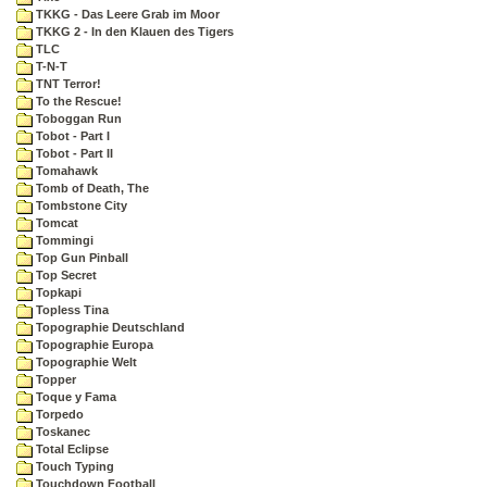
TKKG - Das Leere Grab im Moor
TKKG 2 - In den Klauen des Tigers
TLC
T-N-T
TNT Terror!
To the Rescue!
Toboggan Run
Tobot - Part I
Tobot - Part II
Tomahawk
Tomb of Death, The
Tombstone City
Tomcat
Tommingi
Top Gun Pinball
Top Secret
Topkapi
Topless Tina
Topographie Deutschland
Topographie Europa
Topographie Welt
Topper
Toque y Fama
Torpedo
Toskanec
Total Eclipse
Touch Typing
Touchdown Football