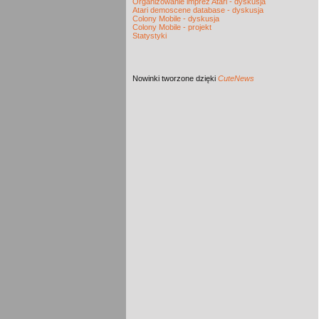
Organizowanie imprez Atari - dyskusja
Atari demoscene database - dyskusja
Colony Mobile - dyskusja
Colony Mobile - projekt
Statystyki
Nowinki
tworzone dzięki
CuteNews