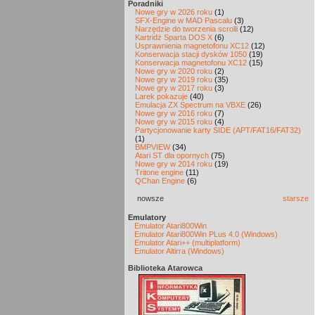
Poradniki
Nowe gry w 2026 roku
(1)
SFX-Engine w MAD Pascalu
(3)
Narzędzie do tworzenia scrolli
(12)
Kartridż Sparta DOS X
(6)
Usprawnienia magnetofonu XC12
(12)
Konserwacja stacji dysków 1050
(19)
Konserwacja magnetofonu XC12
(15)
Nowe gry w 2020 roku
(2)
Nowe gry w 2019 roku
(35)
Nowe gry w 2017 roku
(3)
Larek pokazuje
(40)
Emulacja ZX Spectrum na VBXE
(26)
Nowe gry w 2016 roku
(7)
Nowe gry w 2015 roku
(4)
Partycjonowanie karty SIDE (APT/FAT16/FAT32)
(1)
BMPVIEW
(34)
Atari ST dla opornych
(75)
Nowe gry w 2014 roku
(19)
Tritone engine
(11)
QChan Engine
(6)
nowsze
starsze
Emulatory
Emulator Atari800Win
Emulator Atari800Win PLus 4.0 (Windows)
Emulator Atari++ (multiplatform)
Emulator Altirra (Windows)
Biblioteka Atarowca