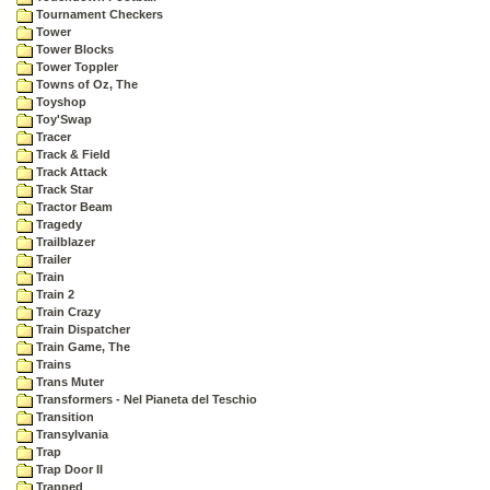
Tournament Checkers
Tower
Tower Blocks
Tower Toppler
Towns of Oz, The
Toyshop
Toy'Swap
Tracer
Track & Field
Track Attack
Track Star
Tractor Beam
Tragedy
Trailblazer
Trailer
Train
Train 2
Train Crazy
Train Dispatcher
Train Game, The
Trains
Trans Muter
Transformers - Nel Pianeta del Teschio
Transition
Transylvania
Trap
Trap Door II
Trapped