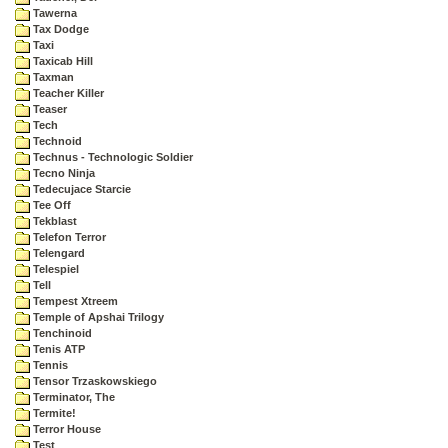
Tawerna
Tax Dodge
Taxi
Taxicab Hill
Taxman
Teacher Killer
Teaser
Tech
Technoid
Technus - Technologic Soldier
Tecno Ninja
Tedecujace Starcie
Tee Off
Tekblast
Telefon Terror
Telengard
Telespiel
Tell
Tempest Xtreem
Temple of Apshai Trilogy
Tenchinoid
Tenis ATP
Tennis
Tensor Trzaskowskiego
Terminator, The
Termite!
Terror House
Test