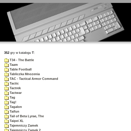
352
gry w katalogu
T
:
T34 - The Battle
Taam
Table Football
Tabliczka Mnozenia
TAC - Tactical Armor Command
Tactic
Tactrek
Tactwar
Tag
Tag!
Tagalon
Taifun
Tail of Beta Lyrae, The
Taipei XL
Tajemniczy Zamek
Tajemniczy Zamek 2