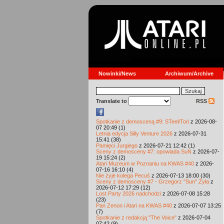
Nowinki/News
Archiwum/Archive
Translate to
RSS
Spotkanie z demosceną #9: STeel/Tori
z 2026-08-
07 20:49 (1)
Letnia edycja Silly Venture 2026
z 2026-07-31
15:41 (38)
Pamięci Jurgiego
z 2026-07-21 12:42 (1)
Sceny z demosceny #7: opowiada SuN
z 2026-07-
19 15:24 (2)
Atari Muzeum w Poznaniu na KWAS #40
z 2026-
07-16 16:10 (4)
Nie żyje kolega Pecuś
z 2026-07-13 18:00 (30)
Sceny z demosceny #7 - Grzegorz "Sun" Żyła
z
2026-07-12 17:29 (12)
Lost Party 2026 nadchodzi
z 2026-07-08 15:28
(23)
Pan Zenon i Atari na KWAS #40
z 2026-07-07 13:25
(7)
Spotkanie z redakcją "The Voice"
z 2026-07-04
07:42 (9)