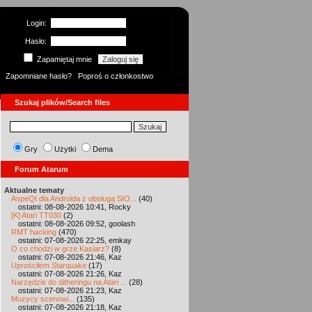
Login:
Hasło:
Zapamiętaj mnie
Zapomniane hasło?
Poproś o członkostwo
Szukaj plików/Search files
Gry
Użytki
Dema
Forum Atarum
Aktualne tematy
AspeQt dla Androida z obsługą SIO...
(40)
ostatni: 08-08-2026 10:41, Rocky
[K] Atari TT030
(2)
ostatni: 08-08-2026 09:52, goolash
RMT hacking
(470)
ostatni: 07-08-2026 22:25, emkay
O co chodzi w grze Kasiarz?
(8)
ostatni: 07-08-2026 21:46, Kaz
Uprościłem Starquake
(17)
ostatni: 07-08-2026 21:26, Kaz
Narzędzie do ditheringu na Atari ...
(28)
ostatni: 07-08-2026 21:23, Kaz
Muzycy scenowi...
(135)
ostatni: 07-08-2026 21:18, Kaz