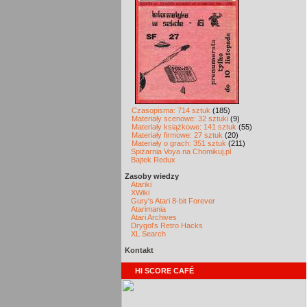
Czasopisma: 714 sztuk
(185)
Materiały scenowe: 32 sztuki
(9)
Materiały książkowe: 141 sztuk
(55)
Materiały firmowe: 27 sztuk
(20)
Materiały o grach: 351 sztuk
(211)
Spiżarnia Voya na Chomikuj.pl
Bajtek Redux
Zasoby wiedzy
Atariki
XWiki
Gury's Atari 8-bit Forever
Atarimania
Atari Archives
Drygol's Retro Hacks
XL Search
Kontakt
HI SCORE CAFÉ