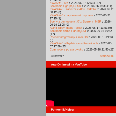
KWAS #40 live
z 2026-06-27 12:53 (167)
Spotkanie z grupą USSR
z 2026-06-26 19:36 (11)
KWAS #40 - zabierzcie Atari Portfolio!
z 2026-06-23
08:12 (0)
KWAS #40 - naprawa retrosprzętu
z 2026-06-21
17:15 (1)
Sceny z demosceny #7 z Bigerem i MBR
z 2026-
06-19 22:08 (0)
Atari Floppy Image Toolkit
z 2026-06-17 13:51 (9)
Spotkanie online z grupą LST
z 2026-06-16 16:32
(17)
Recoil zintegrowany z macOS
z 2026-06-13 21:34
(5)
KWAS #40 odbędzie się w Katowicach
z 2026-06-
07 17:59 (25)
Commodore po atarowsku
z 2026-05-28 21:50 (21)
«« nowsze
starsze »»
AtariOnline.pl na YouTube
Pomocnik/Helper