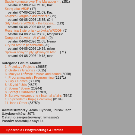
Studio komputerowe The Marauder -...
(251)
ostatni: 07-08-2026 21:10, Kaz
Starquake VBXE
(17)
ostatni: 07-08-2026 21:09, Kaz
Książka Gorgha o asemblerze
(79)
ostatni: 06-08-2026 15:35, tOri
Silly Venture 2026SE - the bigges...
(113)
ostatni: 06-08-2026 00:48, tdc
Rocznica 1 sierpnia - turówka WRCOH
(3)
ostatni: 04-08-2026 23:36, Ataripuzzle
Dungeon Crawler - AI (Fable)
(9)
ostatni: 04-08-2026 21:05, Nemo
Gry na Atari z pszczołami
(20)
ostatni: 04-08-2026 19:38, miker
Sprawa nowych płyt głównych Atari...
(71)
ostatni: 04-08-2026 19:18, tebe
Kategorie Forum Atarum
1. Projekty / Projects
(29856)
2. Grafika / Graphics
(6815)
3. Muzyka i dźwięk / Music and sound
(8058)
4. Programowanie / Programming
(13171)
5. Gry / Games
(36909)
6. Użytki / Utils
(4827)
7. Scena / Scene
(20244)
8. Sprzęt / Hardware
(27891)
9. Sprawy wewnętrzne / Internal affairs
(5842)
10. Sprzedam / Kupię / Zamienię
(8194)
11. Inne / Other
(33759)
Administratorzy:
Adam, Cyprian, Jhusak, Kaz
Użytkowników:
3073
Ostatnio zarejestrowany:
romasso22
Postów ostatniej doby:
14
Spotkania i zloty/Meetings & Parties