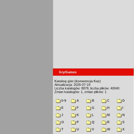
Gry/Games
Katalog gier (konwencja Kaz)
Aktualizacja: 2026-07-19
Liczba katalogów: 8878, liczba plików: 40040
Zmian katalogów: 1, zmian plików: 1
0-9
A
B
C
D
E
F
G
H
I
J
K
L
M
N
O
P
Q
R
S
T
U
V
W
X