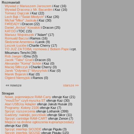
Rozmawiali
Wywiad z Mariuszem Jaroszem
i Kaz (16)
Wywiad Dracona z Mr. Bacardim
i Kaz (16)
Tomasz Dajczak
i Kaz (22)
Lech Bąk i "Świat Młodych"
i Kaz (26)
Michał "Mike" Jaskuła
i Kaz (30)
F#READY
i Dracon (22)
Daniel „Arctus” Kowalski
i Dracon (25)
KATOD
i TDC (15)
Mariusz Wojcieszek
i "Adam" (17)
Romuald Bacza
i Ramos (16)
Śledzenie Amentesa
i Larek (9)
Leszek Łuciów
i Charlie Cherry (17)
TO JUŻ ZA TOBĄ: rozmowa z Bobem Pape
i cpt.
Misumaru Tenchi (39)
Rob Jaeger
i Emu (53)
Jacek "Tabu" Grad
i Dracon (0)
Alexander "Koma" Schön
i Kaz (0)
Maciej Ślifirczyk
i Charlie Cherry (0)
Jarek "Odyniec1" Wyszyński
i Kaz (0)
Marek Bojarski
i Kaz (0)
Olgierd Niemyjski
i Ramos (0)
«« nowsze
starsze »»
Stragan
Nowe, pojemniejsze RAM-Carty
oferuje Kaz (21)
"mouSTer" czyli myszka ST
oferuje Kaz (30)
Atari USBJoy Adapter
oferuje Jakub Husak (0)
Programy: Kolony 2106
oferuje Kaz (7)
Sprzęt: rozszerzenia
oferuje Lotharek (399)
Gadżety: naklejki, pocztówki
oferuje Sikor (11)
Sprzęt: cartridge RAM-CART
oferuje Zenon (7)
Miejsce na drobne ogłoszenia kupna/sprzedaży
oferuje Kaz (58)
Sprzęt: interfejs SIO2IDE
oferuje Piguła (3)
Sprzęt: interfejs SIO2SD
oferuje Piguła (115)