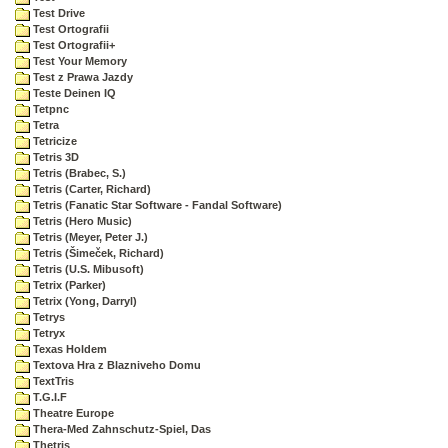
Test Drive
Test Ortografii
Test Ortografii+
Test Your Memory
Test z Prawa Jazdy
Teste Deinen IQ
Tetpnc
Tetra
Tetricize
Tetris 3D
Tetris (Brabec, S.)
Tetris (Carter, Richard)
Tetris (Fanatic Star Software - Fandal Software)
Tetris (Hero Music)
Tetris (Meyer, Peter J.)
Tetris (Šimeček, Richard)
Tetris (U.S. Mibusoft)
Tetrix (Parker)
Tetrix (Yong, Darryl)
Tetrys
Tetryx
Texas Holdem
Textova Hra z Blazniveho Domu
TextTris
T.G.I.F
Theatre Europe
Thera-Med Zahnschutz-Spiel, Das
Thetris