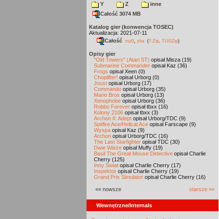
Y
Z
inne
Całość 3074 MB
Katalog gier (konwencja TOSEC)
Aktualizacja: 2021-07-11
Całość
,
md5
sha
(
7-Zip
,
TUGZip
)
Opisy gier
"Old Towers" (Atari ST)
opisał Misza (19)
Submarine Commander
opisał Kaz (36)
Frogs
opisał Xeen (0)
Choplifter!
opisał Urborg (0)
Joust
opisał Urborg (17)
Commando
opisał Urborg (35)
Mario Bros
opisał Urborg (13)
Xenophobe
opisał Urborg (36)
Robbo Forever
opisał tbxx (16)
Kolony 2106
opisał tbxx (3)
Archon II: Adept
opisał Urborg/TDC (9)
Spitfire Ace/Hellcat Ace
opisał Farscape (9)
Wyspa
opisał Kaz (9)
Archon
opisał Urborg/TDC (16)
The Last Starfighter
opisał TDC (30)
Dwie Wieże
opisał Muffy (19)
Basil The Great Mouse Detective
opisał Charlie
Cherry (125)
Inny Świat
opisał Charlie Cherry (17)
Inspektor
opisał Charlie Cherry (19)
Grand Prix Simulator
opisał Charlie Cherry (16)
«« nowsze
starsze »»
Wewnętrzne/Internals