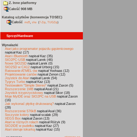
Z. Inne platformy
Całość 908 MB
Katalog użytków (konwencja TOSEC)
Całość
,
md5
sha
(
7-Zip
,
TUGZip
)
Sprzęt/Hardware
Wynalazki
Atari jako programator pojazdu gąsienicowego
napisał Kaz (17)
Atari i Bluetooth
napisał Kaz (35)
SIO2PC-USB
napisał Larek (46)
Nowe SIO2SD
napisał Larek (0)
SIO2SD w CA12
napisał Urborg (15)
Ratowanie ATMEL-ów
napisał Yoohaas (12)
Projektowanie cartów
napisał Zenon (12)
Joystick do Atari
napisał Larek (54)
Tygrys Turbo
napisał Kaz (13)
Testowałem "Simple Stereo"
napisał Zaxon (5)
Rozszerzenie 1MB
napisał Asal (21)
Joystick trzyprzyciskowy
napisał Sikor (18)
Moje MyIDE oraz SIO2PC na USB
napisał Zaxon
(16)
Jak wykonać płytkę drukowaną?
napisał Zaxon
(28)
Rozszerzenie 576kB
napisał Asal (36)
Soczyste kolory
napisał scalak (29)
XEGS Box
napisał Zaxon (13)
Atari w różnych rolach
napisał Różyk (9)
SIO2IDE w pudełku
napisał Kaz (27)
Atari steruje tokarką
napisał Kaz (15)