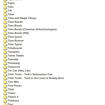
Tigris
Tiles
Tilt
Tilter
Time and Magik Trilogy
Time Bandit
Time Bomb
Time Bomb (Clearstar Softechnologies)
Time Bomb (PDI)
Time Quest
Time Runner
Time Typist
Timebound
Timepilot
Times Tables
Timeslip
Timewarp
Timezone
Tin Can Alley Cats
Tink! Tonk! - Tink's Subtraction Fair
Tink! Tonk! - Tonk in the Land of Buddy-Bots
Tiny Mite
Tiny Pong+
Titan
Titan1
Titanic II
Titlebout
Tixo