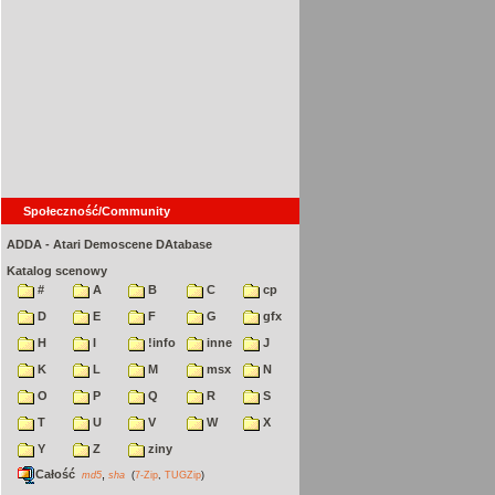
Społeczność/Community
ADDA - Atari Demoscene DAtabase
Katalog scenowy
#
A
B
C
cp
D
E
F
G
gfx
H
I
!info
inne
J
K
L
M
msx
N
O
P
Q
R
S
T
U
V
W
X
Y
Z
ziny
Całość
,
md5
sha
(
7-Zip
,
TUGZip
)