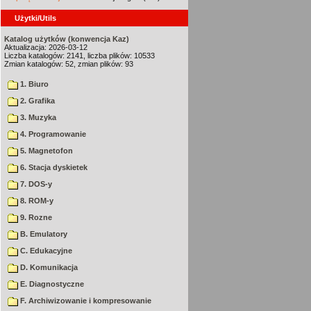
Użytki/Utils
Katalog użytków (konwencja Kaz)
Aktualizacja: 2026-03-12
Liczba katalogów: 2141, liczba plików: 10533
Zmian katalogów: 52, zmian plików: 93
1. Biuro
2. Grafika
3. Muzyka
4. Programowanie
5. Magnetofon
6. Stacja dyskietek
7. DOS-y
8. ROM-y
9. Rozne
B. Emulatory
C. Edukacyjne
D. Komunikacja
E. Diagnostyczne
F. Archiwizowanie i kompresowanie