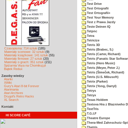
Test Drive
Test Ortografii
Test Ortografii+
Test Your Memory
Test z Prawa Jazdy
Teste Deinen IQ
Tetpnc
Tetra
Tetricize
Tetris 3D
Czasopisma: 714 sztuk
(185)
Tetris (Brabec, S.)
Materiały scenowe: 32 sztuki
(9)
Tetris (Carter, Richard)
Materiały książkowe: 141 sztuk
(55)
Materiały firmowe: 27 sztuk
(20)
Tetris (Fanatic Star Softwar
Materiały o grach: 351 sztuk
(211)
Tetris (Hero Music)
Spiżarnia Voya na Chomikuj.pl
Tetris (Meyer, Peter J.)
Bajtek Redux
Tetris (Šimeček, Richard)
Zasoby wiedzy
Tetris (U.S. Mibusoft)
Atariki
Tetrix (Parker)
XWiki
Gury's Atari 8-bit Forever
Tetrix (Yong, Darryl)
Atarimania
Tetrys
Atari Archives
Tetryx
Drygol's Retro Hacks
XL Search
Texas Holdem
Textova Hra z Blazniveho
Kontakt
TextTris
T.G.I.F
HI SCORE CAFÉ
Theatre Europe
Thera-Med Zahnschutz-Spie
Thetris