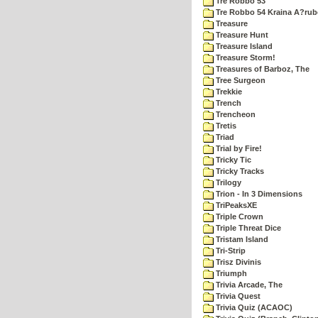
Tre Robbo 53
Tre Robbo 54 Kraina A?rub
Treasure
Treasure Hunt
Treasure Island
Treasure Storm!
Treasures of Barboz, The
Tree Surgeon
Trekkie
Trench
Trencheon
Tretis
Triad
Trial by Fire!
Tricky Tic
Tricky Tracks
Trilogy
Trion - In 3 Dimensions
TriPeaksXE
Triple Crown
Triple Threat Dice
Tristam Island
Tri-Strip
Trisz Divinis
Triumph
Trivia Arcade, The
Trivia Quest
Trivia Quiz (ACAOC)