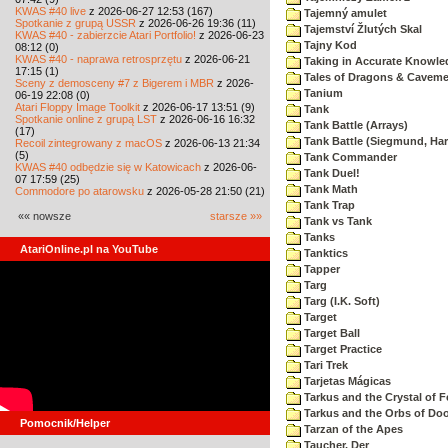
KWAS #40 live
z 2026-06-27 12:53 (167)
Tajemný amulet
Spotkanie z grupą USSR
z 2026-06-26 19:36 (11)
Tajemství Žlutých Skal
KWAS #40 - zabierzcie Atari Portfolio!
z 2026-06-23
Tajny Kod
08:12 (0)
KWAS #40 - naprawa retrosprzętu
z 2026-06-21
Taking in Accurate Knowle
17:15 (1)
Tales of Dragons & Cavem
Sceny z demosceny #7 z Bigerem i MBR
z 2026-
Tanium
06-19 22:08 (0)
Atari Floppy Image Toolkit
z 2026-06-17 13:51 (9)
Tank
Spotkanie online z grupą LST
z 2026-06-16 16:32
Tank Battle (Arrays)
(17)
Tank Battle (Siegmund, Har
Recoil zintegrowany z macOS
z 2026-06-13 21:34
(5)
Tank Commander
KWAS #40 odbędzie się w Katowicach
z 2026-06-
Tank Duel!
07 17:59 (25)
Tank Math
Commodore po atarowsku
z 2026-05-28 21:50 (21)
Tank Trap
«« nowsze
starsze »»
Tank vs Tank
Tanks
AtariOnline.pl na YouTube
Tanktics
Tapper
Targ
Targ (I.K. Soft)
Target
Target Ball
Target Practice
Tari Trek
Tarjetas Mágicas
Tarkus and the Crystal of F
Tarkus and the Orbs of D
Pomocnik/Helper
Tarzan of the Apes
Taucher, Der