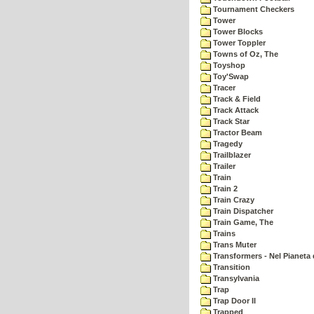
Tournament Checkers
Tower
Tower Blocks
Tower Toppler
Towns of Oz, The
Toyshop
Toy'Swap
Tracer
Track & Field
Track Attack
Track Star
Tractor Beam
Tragedy
Trailblazer
Trailer
Train
Train 2
Train Crazy
Train Dispatcher
Train Game, The
Trains
Trans Muter
Transformers - Nel Pianeta 
Transition
Transylvania
Trap
Trap Door II
Trapped