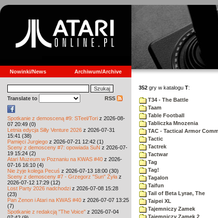
Nowinki/News
Archiwum/Archive
352
gry w katalogu
T
:
Translate to
RSS
T34 - The Battle
Taam
Table Football
Spotkanie z demosceną #9: STeel/Tori
z 2026-08-
Tabliczka Mnozenia
07 20:49 (0)
Letnia edycja Silly Venture 2026
z 2026-07-31
TAC - Tactical Armor Com
15:41 (38)
Tactic
Pamięci Jurgiego
z 2026-07-21 12:42 (1)
Tactrek
Sceny z demosceny #7: opowiada SuN
z 2026-07-
19 15:24 (2)
Tactwar
Atari Muzeum w Poznaniu na KWAS #40
z 2026-
Tag
07-16 16:10 (4)
Tag!
Nie żyje kolega Pecuś
z 2026-07-13 18:00 (30)
Sceny z demosceny #7 - Grzegorz "Sun" Żyła
z
Tagalon
2026-07-12 17:29 (12)
Taifun
Lost Party 2026 nadchodzi
z 2026-07-08 15:28
Tail of Beta Lyrae, The
(23)
Pan Zenon i Atari na KWAS #40
z 2026-07-07 13:25
Taipei XL
(7)
Tajemniczy Zamek
Spotkanie z redakcją "The Voice"
z 2026-07-04
Tajemniczy Zamek 2
07:42 (9)