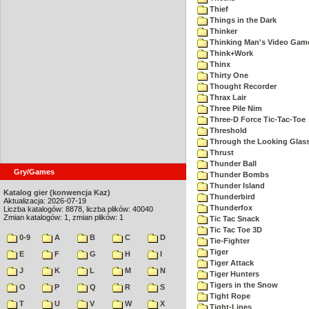
Thief
Things in the Dark
Thinker
Thinking Man's Video Gam
Think+Work
Thinx
Thirty One
Thought Recorder
Thrax Lair
Three Pile Nim
Three-D Force Tic-Tac-Toe
Threshold
Through the Looking Glas
Thrust
Thunder Ball
Gry/Games
Thunder Bombs
Thunder Island
Katalog gier (konwencja Kaz)
Thunderbird
Aktualizacja: 2026-07-19
Thunderfox
Liczba katalogów: 8878, liczba plików: 40040
Zmian katalogów: 1, zmian plików: 1
Tic Tac Snack
Tic Tac Toe 3D
0-9
A
B
C
D
Tie-Fighter
Tiger
E
F
G
H
I
Tiger Attack
J
K
L
M
N
Tiger Hunters
Tigers in the Snow
O
P
Q
R
S
Tight Rope
T
U
V
W
X
Tight-Lines