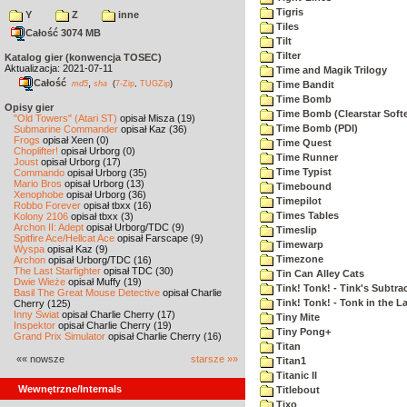
Tigris
Y
Z
inne
Tiles
Całość 3074 MB
Tilt
Tilter
Katalog gier (konwencja TOSEC)
Aktualizacja: 2021-07-11
Time and Magik Trilogy
Całość
,
md5
sha
(
7-Zip
,
TUGZip
)
Time Bandit
Time Bomb
Opisy gier
Time Bomb (Clearstar Soft
"Old Towers" (Atari ST)
opisał Misza (19)
Time Bomb (PDI)
Submarine Commander
opisał Kaz (36)
Frogs
opisał Xeen (0)
Time Quest
Choplifter!
opisał Urborg (0)
Time Runner
Joust
opisał Urborg (17)
Time Typist
Commando
opisał Urborg (35)
Mario Bros
opisał Urborg (13)
Timebound
Xenophobe
opisał Urborg (36)
Timepilot
Robbo Forever
opisał tbxx (16)
Times Tables
Kolony 2106
opisał tbxx (3)
Archon II: Adept
opisał Urborg/TDC (9)
Timeslip
Spitfire Ace/Hellcat Ace
opisał Farscape (9)
Timewarp
Wyspa
opisał Kaz (9)
Timezone
Archon
opisał Urborg/TDC (16)
The Last Starfighter
opisał TDC (30)
Tin Can Alley Cats
Dwie Wieże
opisał Muffy (19)
Tink! Tonk! - Tink's Subtrac
Basil The Great Mouse Detective
opisał Charlie
Tink! Tonk! - Tonk in the 
Cherry (125)
Inny Świat
opisał Charlie Cherry (17)
Tiny Mite
Inspektor
opisał Charlie Cherry (19)
Tiny Pong+
Grand Prix Simulator
opisał Charlie Cherry (16)
Titan
«« nowsze
starsze »»
Titan1
Titanic II
Wewnętrzne/Internals
Titlebout
Tixo