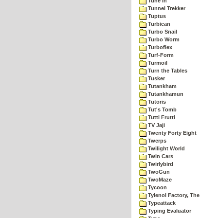
Tune In
Tunnel Trekker
Tuptus
Turbican
Turbo Snail
Turbo Worm
Turboflex
Turf-Form
Turmoil
Turn the Tables
Tusker
Tutankham
Tutankhamun
Tutoris
Tut's Tomb
Tutti Frutti
TV Jaji
Twenty Forty Eight
Twerps
Twilight World
Twin Cars
Twirlybird
TwoGun
TwoMaze
Tycoon
Tylenol Factory, The
Typeattack
Typing Evaluator