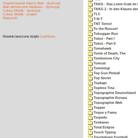
Organizowanie imprez Atari - dyskusja
TKKG - Das Leere Grab im
Atari demoscene database - dyskusja
TKKG 2 - In den Klauen des
Colony Mobile - dyskusja
TLC
Colony Mobile - projekt
Statystyki
T-N-T
TNT Terror!
To the Rescue!
Toboggan Run
Nowinki
tworzone dzięki
CuteNews
Tobot - Part I
Tobot - Part II
Tomahawk
Tomb of Death, The
Tombstone City
Tomcat
Tommingi
Top Gun Pinball
Top Secret
Topkapi
Topless Tina
Topographie Deutschland
Topographie Europa
Topographie Welt
Topper
Toque y Fama
Torpedo
Toskanec
Total Eclipse
Touch Typing
Touchdown Football