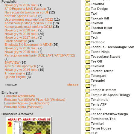
Poradniki
Tawerna
Nowe gry w 2026 roku
(1)
SFX-Engine w MAD Pascalu
(3)
Tax Dodge
Narzędzie do tworzenia scrolli
(12)
Taxi
Kartridż Sparta DOS X
(6)
Taxicab Hill
Usprawnienia magnetofonu XC12
(12)
Konserwacja stacji dysków 1050
(19)
Taxman
Konserwacja magnetofonu XC12
(15)
Teacher Killer
Nowe gry w 2020 roku
(2)
Teaser
Nowe gry w 2019 roku
(35)
Nowe gry w 2017 roku
(3)
Tech
Larek pokazuje
(40)
Technoid
Emulacja ZX Spectrum na VBXE
(26)
Technus - Technologic Sold
Nowe gry w 2016 roku
(7)
Nowe gry w 2015 roku
(4)
Tecno Ninja
Partycjonowanie karty SIDE (APT/FAT16/FAT32)
Tedecujace Starcie
(1)
Tee Off
BMPVIEW
(34)
Atari ST dla opornych
(75)
Tekblast
Nowe gry w 2014 roku
(19)
Telefon Terror
Tritone engine
(11)
Telengard
QChan Engine
(6)
Telespiel
nowsze
starsze
Tell
Tempest Xtreem
Emulatory
Temple of Apshai Trilogy
Emulator Atari800Win
Emulator Atari800Win PLus 4.0 (Windows)
Tenchinoid
Emulator Atari++ (multiplatform)
Tenis ATP
Emulator Altirra (Windows)
Tennis
Biblioteka Atarowca
Tensor Trzaskowskiego
Terminator, The
Termite!
Terror House
Test