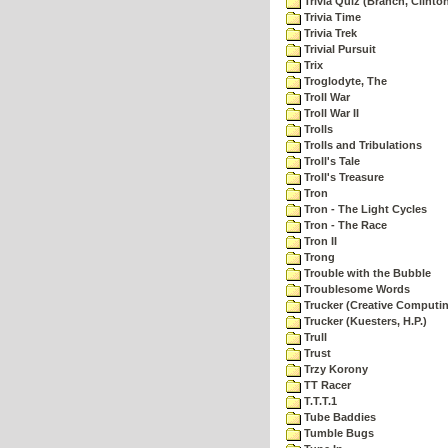
Trivia Quiz (Branch, Clinto
Trivia Time
Trivia Trek
Trivial Pursuit
Trix
Troglodyte, The
Troll War
Troll War II
Trolls
Trolls and Tribulations
Troll's Tale
Troll's Treasure
Tron
Tron - The Light Cycles
Tron - The Race
Tron II
Trong
Trouble with the Bubble
Troublesome Words
Trucker (Creative Computi
Trucker (Kuesters, H.P.)
Trull
Trust
Trzy Korony
TT Racer
T.T.T.1
Tube Baddies
Tumble Bugs