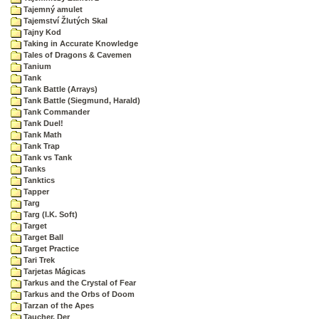
Tajemný amulet
Tajemství Žlutých Skal
Tajny Kod
Taking in Accurate Knowledge
Tales of Dragons & Cavemen
Tanium
Tank
Tank Battle (Arrays)
Tank Battle (Siegmund, Harald)
Tank Commander
Tank Duel!
Tank Math
Tank Trap
Tank vs Tank
Tanks
Tanktics
Tapper
Targ
Targ (I.K. Soft)
Target
Target Ball
Target Practice
Tari Trek
Tarjetas Mágicas
Tarkus and the Crystal of Fear
Tarkus and the Orbs of Doom
Tarzan of the Apes
Taucher, Der