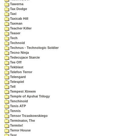
Tawerna
Tax Dodge
Taxi
Taxicab Hill
Taxman
Teacher Killer
Teaser
Tech
Technoid
Technus - Technologic Soldier
Tecno Ninja
Tedecujace Starcie
Tee Off
Tekblast
Telefon Terror
Telengard
Telespiel
Tell
Tempest Xtreem
Temple of Apshai Trilogy
Tenchinoid
Tenis ATP
Tennis
Tensor Trzaskowskiego
Terminator, The
Termite!
Terror House
Test