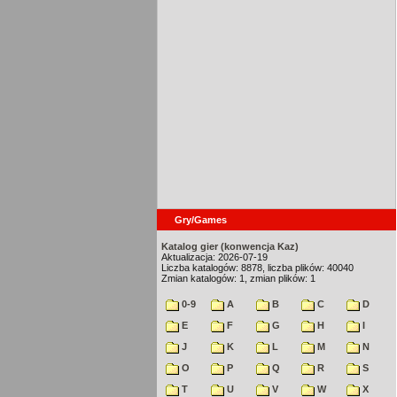
Gry/Games
Katalog gier (konwencja Kaz)
Aktualizacja: 2026-07-19
Liczba katalogów: 8878, liczba plików: 40040
Zmian katalogów: 1, zmian plików: 1
0-9
A
B
C
D
E
F
G
H
I
J
K
L
M
N
O
P
Q
R
S
T
U
V
W
X