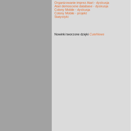
Organizowanie imprez Atari - dyskusja
Atari demoscene database - dyskusja
Colony Mobile - dyskusja
Colony Mobile - projekt
Statystyki
Nowinki
tworzone dzięki
CuteNews