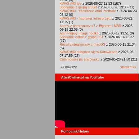
KWAS #40 live
z 2026-06-27 12:53 (167)
Spotkanie z grupą USSR
z 2026-06-26 19:36 (11)
KWAS #40 - zabierzcie Atari Portfolio!
z 2026-06-23
08:12 (0)
KWAS #40 - naprawa retrosprzętu
z 2026-06-21
17:15 (1)
Sceny z demosceny #7 z Bigerem i MBR
z 2026-
06-19 22:08 (0)
Atari Floppy Image Toolkit
z 2026-06-17 13:51 (9)
Spotkanie online z grupą LST
z 2026-06-16 16:32
(17)
Recoil zintegrowany z macOS
z 2026-06-13 21:34
(5)
KWAS #40 odbędzie się w Katowicach
z 2026-06-
07 17:59 (25)
Commodore po atarowsku
z 2026-05-28 21:50 (21)
«« nowsze
starsze »»
AtariOnline.pl na YouTube
Pomocnik/Helper