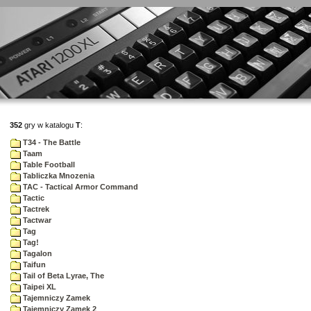
352
gry w katalogu
T
:
T34 - The Battle
Taam
Table Football
Tabliczka Mnozenia
TAC - Tactical Armor Command
Tactic
Tactrek
Tactwar
Tag
Tag!
Tagalon
Taifun
Tail of Beta Lyrae, The
Taipei XL
Tajemniczy Zamek
Tajemniczy Zamek 2