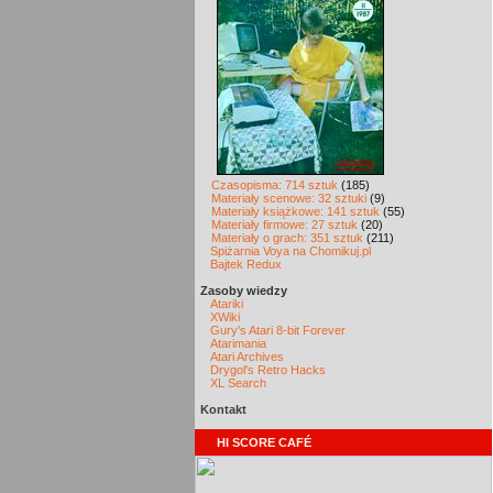
Czasopisma: 714 sztuk
(185)
Materiały scenowe: 32 sztuki
(9)
Materiały książkowe: 141 sztuk
(55)
Materiały firmowe: 27 sztuk
(20)
Materiały o grach: 351 sztuk
(211)
Spiżarnia Voya na Chomikuj.pl
Bajtek Redux
Zasoby wiedzy
Atariki
XWiki
Gury's Atari 8-bit Forever
Atarimania
Atari Archives
Drygol's Retro Hacks
XL Search
Kontakt
HI SCORE CAFÉ