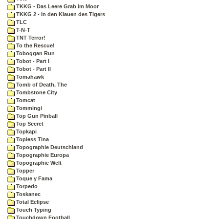
TKKG - Das Leere Grab im Moor
TKKG 2 - In den Klauen des Tigers
TLC
T-N-T
TNT Terror!
To the Rescue!
Toboggan Run
Tobot - Part I
Tobot - Part II
Tomahawk
Tomb of Death, The
Tombstone City
Tomcat
Tommingi
Top Gun Pinball
Top Secret
Topkapi
Topless Tina
Topographie Deutschland
Topographie Europa
Topographie Welt
Topper
Toque y Fama
Torpedo
Toskanec
Total Eclipse
Touch Typing
Touchdown Football