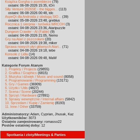
Książka Gorgha o asemblerze
(79)
ostatni: 06-08-2026 15:35, tOri
Silly Venture 2026SE - the bigges...
(113)
ostatni: 06-08-2026 00:48, tdc
AspeQt dla Androida z obsługą SIO...
(39)
ostatni: 05-08-2026 23:48, greblus
Rocznica 1 sierpnia - turówka WRCOH
(3)
ostatni: 04-08-2026 23:36, Ataripuzzle
Dungeon Crawler - AI (Fable)
(9)
ostatni: 04-08-2026 21:05, Nemo
Gry na Atari z pszczołami
(20)
ostatni: 04-08-2026 19:38, miker
Sprawa nowych płyt głównych Atari...
(71)
ostatni: 04-08-2026 19:18, tebe
Konsole z Lidla
(14)
ostatni: 04-08-2026 09:48, MaW
Kategorie Forum Atarum
1. Projekty / Projects
(29855)
2. Grafika / Graphics
(6815)
3. Muzyka i dźwięk / Music and sound
(8058)
4. Programowanie / Programming
(13171)
5. Gry / Games
(36909)
6. Użytki / Utils
(4827)
7. Scena / Scene
(20244)
8. Sprzęt / Hardware
(27891)
9. Sprawy wewnętrzne / Internal affairs
(5842)
10. Sprzedam / Kupię / Zamienię
(8193)
11. Inne / Other
(33759)
Administratorzy:
Adam, Cyprian, Jhusak, Kaz
Użytkowników:
3073
Ostatnio zarejestrowany:
romasso22
Postów ostatniej doby:
12
Spotkania i zloty/Meetings & Parties