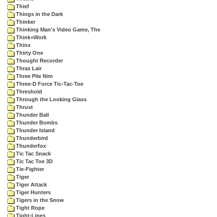
Thief
Things in the Dark
Thinker
Thinking Man's Video Game, The
Think+Work
Thinx
Thirty One
Thought Recorder
Thrax Lair
Three Pile Nim
Three-D Force Tic-Tac-Toe
Threshold
Through the Looking Glass
Thrust
Thunder Ball
Thunder Bombs
Thunder Island
Thunderbird
Thunderfox
Tic Tac Snack
Tic Tac Toe 3D
Tie-Fighter
Tiger
Tiger Attack
Tiger Hunters
Tigers in the Snow
Tight Rope
Tight-Lines