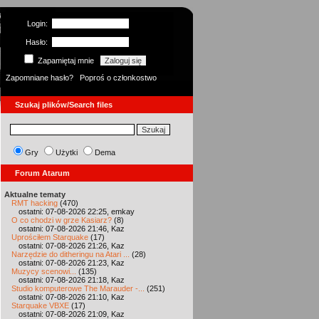
Login:
Hasło:
Zapamiętaj mnie
Zapomniane hasło?
Poproś o członkostwo
Szukaj plików/Search files
Gry
Użytki
Dema
Forum Atarum
Aktualne tematy
RMT hacking
(470)
ostatni: 07-08-2026 22:25, emkay
O co chodzi w grze Kasiarz?
(8)
ostatni: 07-08-2026 21:46, Kaz
Uprościłem Starquake
(17)
ostatni: 07-08-2026 21:26, Kaz
Narzędzie do ditheringu na Atari ...
(28)
ostatni: 07-08-2026 21:23, Kaz
Muzycy scenowi...
(135)
ostatni: 07-08-2026 21:18, Kaz
Studio komputerowe The Marauder -...
(251)
ostatni: 07-08-2026 21:10, Kaz
Starquake VBXE
(17)
ostatni: 07-08-2026 21:09, Kaz