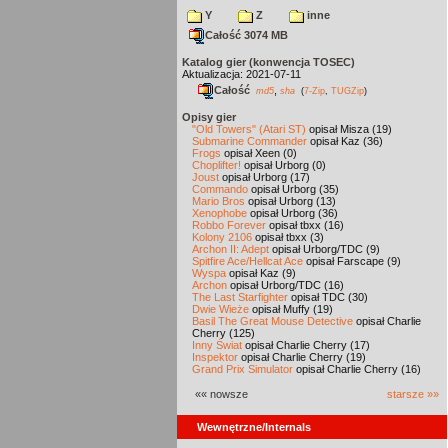
Y
Z
inne
Całość 3074 MB
Katalog gier (konwencja TOSEC)
Aktualizacja: 2021-07-11
Całość
,
md5
sha
(
7-Zip
,
TUGZip
)
Opisy gier
"Old Towers" (Atari ST)
opisał Misza (19)
Submarine Commander
opisał Kaz (36)
Frogs
opisał Xeen (0)
Choplifter!
opisał Urborg (0)
Joust
opisał Urborg (17)
Commando
opisał Urborg (35)
Mario Bros
opisał Urborg (13)
Xenophobe
opisał Urborg (36)
Robbo Forever
opisał tbxx (16)
Kolony 2106
opisał tbxx (3)
Archon II: Adept
opisał Urborg/TDC (9)
Spitfire Ace/Hellcat Ace
opisał Farscape (9)
Wyspa
opisał Kaz (9)
Archon
opisał Urborg/TDC (16)
The Last Starfighter
opisał TDC (30)
Dwie Wieże
opisał Muffy (19)
Basil The Great Mouse Detective
opisał Charlie
Cherry (125)
Inny Świat
opisał Charlie Cherry (17)
Inspektor
opisał Charlie Cherry (19)
Grand Prix Simulator
opisał Charlie Cherry (16)
«« nowsze
starsze »»
Wewnętrzne/Internals