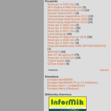
Poradniki
Nowe gry w 2026 roku
(1)
SFX-Engine w MAD Pascalu
(3)
Narzędzie do tworzenia scrolli
(12)
Kartridż Sparta DOS X
(6)
Usprawnienia magnetofonu XC12
(12)
Konserwacja stacji dysków 1050
(19)
Konserwacja magnetofonu XC12
(15)
Nowe gry w 2020 roku
(2)
Nowe gry w 2019 roku
(35)
Nowe gry w 2017 roku
(3)
Larek pokazuje
(40)
Emulacja ZX Spectrum na VBXE
(26)
Nowe gry w 2016 roku
(7)
Nowe gry w 2015 roku
(4)
Partycjonowanie karty SIDE (APT/FAT16/FAT32)
(1)
BMPVIEW
(34)
Atari ST dla opornych
(75)
Nowe gry w 2014 roku
(19)
Tritone engine
(11)
QChan Engine
(6)
nowsze
starsze
Emulatory
Emulator Atari800Win
Emulator Atari800Win PLus 4.0 (Windows)
Emulator Atari++ (multiplatform)
Emulator Altirra (Windows)
Biblioteka Atarowca