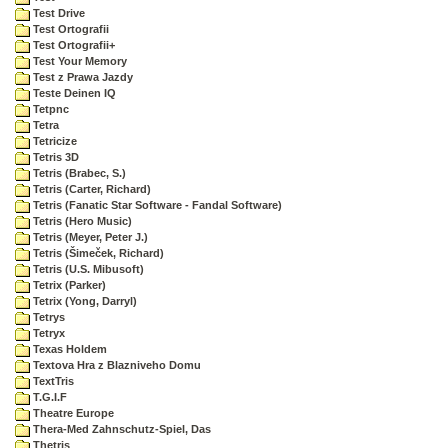
Test Drive
Test Ortografii
Test Ortografii+
Test Your Memory
Test z Prawa Jazdy
Teste Deinen IQ
Tetpnc
Tetra
Tetricize
Tetris 3D
Tetris (Brabec, S.)
Tetris (Carter, Richard)
Tetris (Fanatic Star Software - Fandal Software)
Tetris (Hero Music)
Tetris (Meyer, Peter J.)
Tetris (Šimeček, Richard)
Tetris (U.S. Mibusoft)
Tetrix (Parker)
Tetrix (Yong, Darryl)
Tetrys
Tetryx
Texas Holdem
Textova Hra z Blazniveho Domu
TextTris
T.G.I.F
Theatre Europe
Thera-Med Zahnschutz-Spiel, Das
Thetris