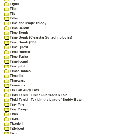
Tigris
Tiles
Tilt
Tilter
Time and Magik Trilogy
Time Bandit
Time Bomb
Time Bomb (Clearstar Softechnologies)
Time Bomb (PDI)
Time Quest
Time Runner
Time Typist
Timebound
Timepilot
Times Tables
Timeslip
Timewarp
Timezone
Tin Can Alley Cats
Tink! Tonk! - Tink's Subtraction Fair
Tink! Tonk! - Tonk in the Land of Buddy-Bots
Tiny Mite
Tiny Pong+
Titan
Titan1
Titanic II
Titlebout
Tixo