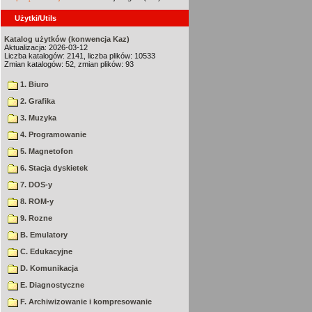
Użytki/Utils
Katalog użytków (konwencja Kaz)
Aktualizacja: 2026-03-12
Liczba katalogów: 2141, liczba plików: 10533
Zmian katalogów: 52, zmian plików: 93
1. Biuro
2. Grafika
3. Muzyka
4. Programowanie
5. Magnetofon
6. Stacja dyskietek
7. DOS-y
8. ROM-y
9. Rozne
B. Emulatory
C. Edukacyjne
D. Komunikacja
E. Diagnostyczne
F. Archiwizowanie i kompresowanie