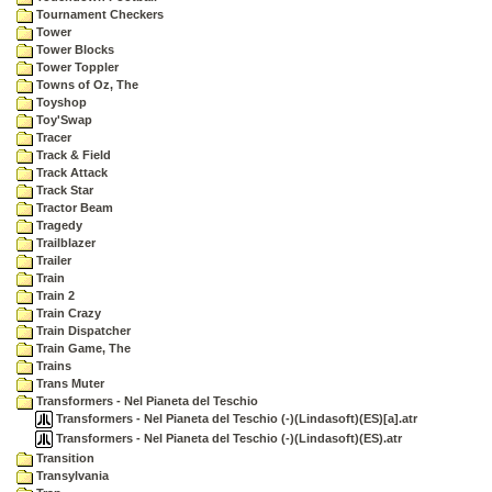
Tournament Checkers
Tower
Tower Blocks
Tower Toppler
Towns of Oz, The
Toyshop
Toy'Swap
Tracer
Track & Field
Track Attack
Track Star
Tractor Beam
Tragedy
Trailblazer
Trailer
Train
Train 2
Train Crazy
Train Dispatcher
Train Game, The
Trains
Trans Muter
Transformers - Nel Pianeta del Teschio
Transformers - Nel Pianeta del Teschio (-)(Lindasoft)(ES)[a].atr
Transformers - Nel Pianeta del Teschio (-)(Lindasoft)(ES).atr
Transition
Transylvania