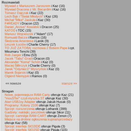
Rozmawiali
Wywiad z Mariuszem Jaroszem
i Kaz (16)
Wywiad Dracona z Mr. Bacardim
i Kaz (16)
Tomasz Dajczak
i Kaz (22)
Lech Bąk i "Świat Młodych"
i Kaz (26)
Michał "Mike" Jaskuła
i Kaz (30)
F#READY
i Dracon (22)
Daniel „Arctus” Kowalski
i Dracon (25)
KATOD
i TDC (15)
Mariusz Wojcieszek
i "Adam" (17)
Romuald Bacza
i Ramos (16)
Śledzenie Amentesa
i Larek (9)
Leszek Łuciów
i Charlie Cherry (17)
TO JUŻ ZA TOBĄ: rozmowa z Bobem Pape
i cpt.
Misumaru Tenchi (39)
Rob Jaeger
i Emu (53)
Jacek "Tabu" Grad
i Dracon (0)
Alexander "Koma" Schön
i Kaz (0)
Maciej Ślifirczyk
i Charlie Cherry (0)
Jarek "Odyniec1" Wyszyński
i Kaz (0)
Marek Bojarski
i Kaz (0)
Olgierd Niemyjski
i Ramos (0)
«« nowsze
starsze »»
Stragan
Nowe, pojemniejsze RAM-Carty
oferuje Kaz (21)
"mouSTer" czyli myszka ST
oferuje Kaz (30)
Atari USBJoy Adapter
oferuje Jakub Husak (0)
Programy: Kolony 2106
oferuje Kaz (7)
Sprzęt: rozszerzenia
oferuje Lotharek (399)
Gadżety: naklejki, pocztówki
oferuje Sikor (11)
Sprzęt: cartridge RAM-CART
oferuje Zenon (7)
Miejsce na drobne ogłoszenia kupna/sprzedaży
oferuje Kaz (58)
Sprzęt: interfejs SIO2IDE
oferuje Piguła (3)
Sprzęt: interfejs SIO2SD
oferuje Piguła (115)