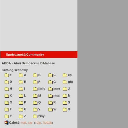
Społeczność/Community
ADDA - Atari Demoscene DAtabase
Katalog scenowy
#
A
B
C
cp
D
E
F
G
gfx
H
I
!info
inne
J
K
L
M
msx
N
O
P
Q
R
S
T
U
V
W
X
Y
Z
ziny
Całość
,
md5
sha
(
7-Zip
,
TUGZip
)