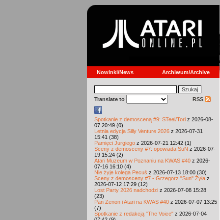
Nowinki/News
Archiwum/Archive
Translate to
RSS
Spotkanie z demosceną #9: STeel/Tori
z 2026-08-
07 20:49 (0)
Letnia edycja Silly Venture 2026
z 2026-07-31
15:41 (38)
Pamięci Jurgiego
z 2026-07-21 12:42 (1)
Sceny z demosceny #7: opowiada SuN
z 2026-07-
19 15:24 (2)
Atari Muzeum w Poznaniu na KWAS #40
z 2026-
07-16 16:10 (4)
Nie żyje kolega Pecuś
z 2026-07-13 18:00 (30)
Sceny z demosceny #7 - Grzegorz "Sun" Żyła
z
2026-07-12 17:29 (12)
Lost Party 2026 nadchodzi
z 2026-07-08 15:28
(23)
Pan Zenon i Atari na KWAS #40
z 2026-07-07 13:25
(7)
Spotkanie z redakcją "The Voice"
z 2026-07-04
07:42 (9)