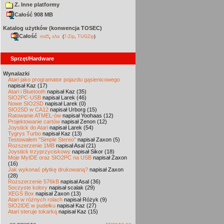
Z. Inne platformy
Całość 908 MB
Katalog użytków (konwencja TOSEC)
Całość
,
md5
sha
(
7-Zip
,
TUGZip
)
Sprzęt/Hardware
Wynalazki
Atari jako programator pojazdu gąsienicowego
napisał Kaz (17)
Atari i Bluetooth
napisał Kaz (35)
SIO2PC-USB
napisał Larek (46)
Nowe SIO2SD
napisał Larek (0)
SIO2SD w CA12
napisał Urborg (15)
Ratowanie ATMEL-ów
napisał Yoohaas (12)
Projektowanie cartów
napisał Zenon (12)
Joystick do Atari
napisał Larek (54)
Tygrys Turbo
napisał Kaz (13)
Testowałem "Simple Stereo"
napisał Zaxon (5)
Rozszerzenie 1MB
napisał Asal (21)
Joystick trzyprzyciskowy
napisał Sikor (18)
Moje MyIDE oraz SIO2PC na USB
napisał Zaxon
(16)
Jak wykonać płytkę drukowaną?
napisał Zaxon
(28)
Rozszerzenie 576kB
napisał Asal (36)
Soczyste kolory
napisał scalak (29)
XEGS Box
napisał Zaxon (13)
Atari w różnych rolach
napisał Różyk (9)
SIO2IDE w pudełku
napisał Kaz (27)
Atari steruje tokarką
napisał Kaz (15)