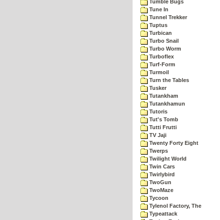
Tumble Bugs
Tune In
Tunnel Trekker
Tuptus
Turbican
Turbo Snail
Turbo Worm
Turboflex
Turf-Form
Turmoil
Turn the Tables
Tusker
Tutankham
Tutankhamun
Tutoris
Tut's Tomb
Tutti Frutti
TV Jaji
Twenty Forty Eight
Twerps
Twilight World
Twin Cars
Twirlybird
TwoGun
TwoMaze
Tycoon
Tylenol Factory, The
Typeattack