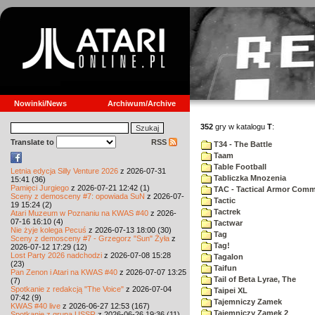
Nowinki/News
Archiwum/Archive
352
gry w katalogu
T
:
Translate to
RSS
T34 - The Battle
Taam
Table Football
Letnia edycja Silly Venture 2026
z 2026-07-31
Tabliczka Mnozenia
15:41 (36)
Pamięci Jurgiego
z 2026-07-21 12:42 (1)
TAC - Tactical Armor Com
Sceny z demosceny #7: opowiada SuN
z 2026-07-
Tactic
19 15:24 (2)
Tactrek
Atari Muzeum w Poznaniu na KWAS #40
z 2026-
07-16 16:10 (4)
Tactwar
Nie żyje kolega Pecuś
z 2026-07-13 18:00 (30)
Tag
Sceny z demosceny #7 - Grzegorz "Sun" Żyła
z
Tag!
2026-07-12 17:29 (12)
Lost Party 2026 nadchodzi
z 2026-07-08 15:28
Tagalon
(23)
Taifun
Pan Zenon i Atari na KWAS #40
z 2026-07-07 13:25
Tail of Beta Lyrae, The
(7)
Spotkanie z redakcją "The Voice"
z 2026-07-04
Taipei XL
07:42 (9)
Tajemniczy Zamek
KWAS #40 live
z 2026-06-27 12:53 (167)
Tajemniczy Zamek 2
Spotkanie z grupą USSR
z 2026-06-26 19:36 (11)