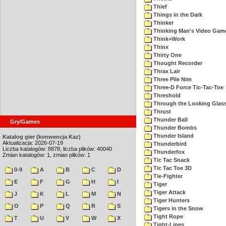
Thief
Things in the Dark
Thinker
Thinking Man's Video Gam
Think+Work
Thinx
Thirty One
Thought Recorder
Thrax Lair
Three Pile Nim
Three-D Force Tic-Tac-Toe
Threshold
Through the Looking Glas
Thrust
Thunder Ball
Gry/Games
Thunder Bombs
Thunder Island
Katalog gier (konwencja Kaz)
Aktualizacja: 2026-07-19
Thunderbird
Liczba katalogów: 8878, liczba plików: 40040
Thunderfox
Zmian katalogów: 1, zmian plików: 1
Tic Tac Snack
Tic Tac Toe 3D
0-9
A
B
C
D
Tie-Fighter
E
F
G
H
I
Tiger
Tiger Attack
J
K
L
M
N
Tiger Hunters
O
P
Q
R
S
Tigers in the Snow
Tight Rope
T
U
V
W
X
Tight-Lines