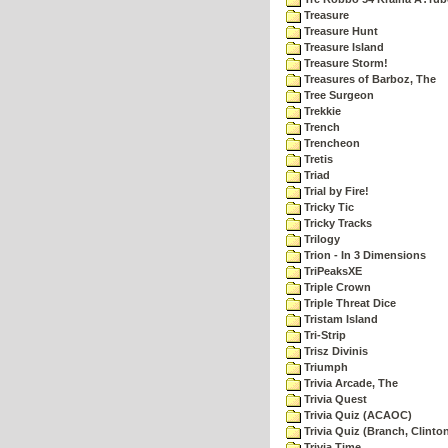
Treasure
Treasure Hunt
Treasure Island
Treasure Storm!
Treasures of Barboz, The
Tree Surgeon
Trekkie
Trench
Trencheon
Tretis
Triad
Trial by Fire!
Tricky Tic
Tricky Tracks
Trilogy
Trion - In 3 Dimensions
TriPeaksXE
Triple Crown
Triple Threat Dice
Tristam Island
Tri-Strip
Trisz Divinis
Triumph
Trivia Arcade, The
Trivia Quest
Trivia Quiz (ACAOC)
Trivia Quiz (Branch, Clinto
Trivia Time