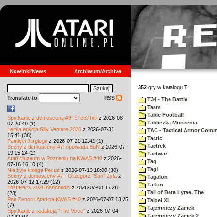
Nowinki/News
Archiwum/Archive
352
gry w katalogu
T
:
Translate to
RSS
T34 - The Battle
Taam
Table Football
Spotkanie z demosceną #9: STeel/Tori
z 2026-08-
Tabliczka Mnozenia
07 20:49 (1)
Letnia edycja Silly Venture 2026
z 2026-07-31
TAC - Tactical Armor Com
15:41 (38)
Tactic
Pamięci Jurgiego
z 2026-07-21 12:42 (1)
Tactrek
Sceny z demosceny #7: opowiada SuN
z 2026-07-
19 15:24 (2)
Tactwar
Atari Muzeum w Poznaniu na KWAS #40
z 2026-
Tag
07-16 16:10 (4)
Tag!
Nie żyje kolega Pecuś
z 2026-07-13 18:00 (30)
Sceny z demosceny #7 - Grzegorz "Sun" Żyła
z
Tagalon
2026-07-12 17:29 (12)
Taifun
Lost Party 2026 nadchodzi
z 2026-07-08 15:28
Tail of Beta Lyrae, The
(23)
Pan Zenon i Atari na KWAS #40
z 2026-07-07 13:25
Taipei XL
(7)
Tajemniczy Zamek
Spotkanie z redakcją "The Voice"
z 2026-07-04
Tajemniczy Zamek 2
07:42 (9)