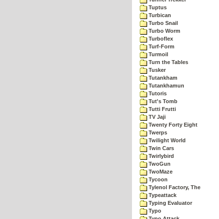
Tuptus
Turbican
Turbo Snail
Turbo Worm
Turboflex
Turf-Form
Turmoil
Turn the Tables
Tusker
Tutankham
Tutankhamun
Tutoris
Tut's Tomb
Tutti Frutti
TV Jaji
Twenty Forty Eight
Twerps
Twilight World
Twin Cars
Twirlybird
TwoGun
TwoMaze
Tycoon
Tylenol Factory, The
Typeattack
Typing Evaluator
Typo
Typo Attack