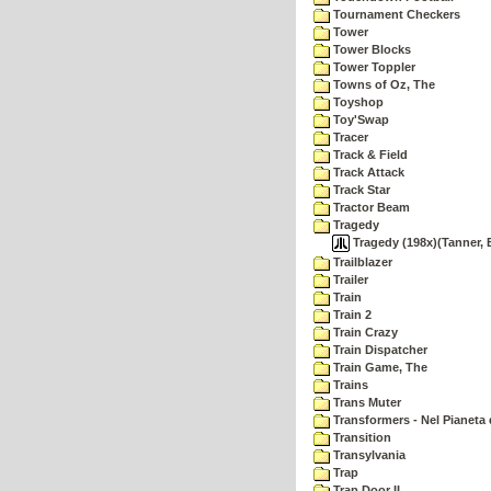
Tournament Checkers
Tower
Tower Blocks
Tower Toppler
Towns of Oz, The
Toyshop
Toy'Swap
Tracer
Track & Field
Track Attack
Track Star
Tractor Beam
Tragedy
Tragedy (198x)(Tanner, 
Trailblazer
Trailer
Train
Train 2
Train Crazy
Train Dispatcher
Train Game, The
Trains
Trans Muter
Transformers - Nel Pianeta 
Transition
Transylvania
Trap
Trap Door II