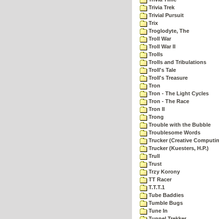
Trivia Trek
Trivial Pursuit
Trix
Troglodyte, The
Troll War
Troll War II
Trolls
Trolls and Tribulations
Troll's Tale
Troll's Treasure
Tron
Tron - The Light Cycles
Tron - The Race
Tron II
Trong
Trouble with the Bubble
Troublesome Words
Trucker (Creative Computi
Trucker (Kuesters, H.P.)
Trull
Trust
Trzy Korony
TT Racer
T.T.T.1
Tube Baddies
Tumble Bugs
Tune In
Tunnel Trekker