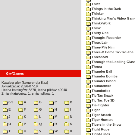
Thief
Things in the Dark
Thinker
Thinking Man's Video Gam
Think+Work
Thinx
Thirty One
Thought Recorder
Thrax Lair
Three Pile Nim
Three-D Force Tic-Tac-Toe
Threshold
Through the Looking Glas
Thrust
Thunder Ball
Gry/Games
Thunder Bombs
Thunder Island
Katalog gier (konwencja Kaz)
Thunderbird
Aktualizacja: 2026-07-19
Liczba katalogów: 8878, liczba plików: 40040
Thunderfox
Zmian katalogów: 1, zmian plików: 1
Tic Tac Snack
Tic Tac Toe 3D
0-9
A
B
C
D
Tie-Fighter
E
F
G
H
I
Tiger
Tiger Attack
J
K
L
M
N
Tiger Hunters
O
P
Q
R
S
Tigers in the Snow
Tight Rope
T
U
V
W
X
Tight-Lines