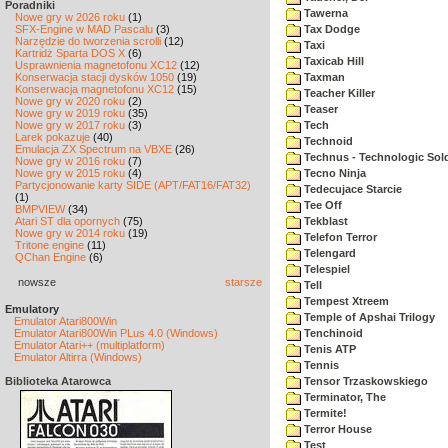
Poradniki
Tawerna
Nowe gry w 2026 roku
(1)
SFX-Engine w MAD Pascalu
(3)
Tax Dodge
Narzędzie do tworzenia scrolli
(12)
Taxi
Kartridż Sparta DOS X
(6)
Taxicab Hill
Usprawnienia magnetofonu XC12
(12)
Konserwacja stacji dysków 1050
(19)
Taxman
Konserwacja magnetofonu XC12
(15)
Teacher Killer
Nowe gry w 2020 roku
(2)
Teaser
Nowe gry w 2019 roku
(35)
Nowe gry w 2017 roku
(3)
Tech
Larek pokazuje
(40)
Technoid
Emulacja ZX Spectrum na VBXE
(26)
Technus - Technologic Sold
Nowe gry w 2016 roku
(7)
Nowe gry w 2015 roku
(4)
Tecno Ninja
Partycjonowanie karty SIDE (APT/FAT16/FAT32)
Tedecujace Starcie
(1)
Tee Off
BMPVIEW
(34)
Atari ST dla opornych
(75)
Tekblast
Nowe gry w 2014 roku
(19)
Telefon Terror
Tritone engine
(11)
Telengard
QChan Engine
(6)
Telespiel
nowsze
starsze
Tell
Tempest Xtreem
Emulatory
Temple of Apshai Trilogy
Emulator Atari800Win
Emulator Atari800Win PLus 4.0 (Windows)
Tenchinoid
Emulator Atari++ (multiplatform)
Tenis ATP
Emulator Altirra (Windows)
Tennis
Biblioteka Atarowca
Tensor Trzaskowskiego
Terminator, The
Termite!
Terror House
Test