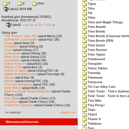
Y
Z
inne
Tigris
Tiles
Całość 3074 MB
Tilt
Katalog gier (konwencja TOSEC)
Tilter
Aktualizacja: 2021-07-11
Time and Magik Trilogy
Całość
,
md5
sha
(
7-Zip
,
TUGZip
)
Time Bandit
Time Bomb
Opisy gier
"Old Towers" (Atari ST)
opisał Misza (19)
Time Bomb (Clearstar Soft
Submarine Commander
opisał Kaz (36)
Time Bomb (PDI)
Frogs
opisał Xeen (0)
Time Quest
Choplifter!
opisał Urborg (0)
Joust
opisał Urborg (17)
Time Runner
Commando
opisał Urborg (35)
Time Typist
Mario Bros
opisał Urborg (13)
Timebound
Xenophobe
opisał Urborg (36)
Robbo Forever
opisał tbxx (16)
Timepilot
Kolony 2106
opisał tbxx (3)
Times Tables
Archon II: Adept
opisał Urborg/TDC (9)
Timeslip
Spitfire Ace/Hellcat Ace
opisał Farscape (9)
Wyspa
opisał Kaz (9)
Timewarp
Archon
opisał Urborg/TDC (16)
Timezone
The Last Starfighter
opisał TDC (30)
Tin Can Alley Cats
Dwie Wieże
opisał Muffy (19)
Basil The Great Mouse Detective
opisał Charlie
Tink! Tonk! - Tink's Subtrac
Cherry (125)
Tink! Tonk! - Tonk in the 
Inny Świat
opisał Charlie Cherry (17)
Tiny Mite
Inspektor
opisał Charlie Cherry (19)
Grand Prix Simulator
opisał Charlie Cherry (16)
Tiny Pong+
Titan
«« nowsze
starsze »»
Titan1
Titanic II
Wewnętrzne/Internals
Titlebout
Tixo