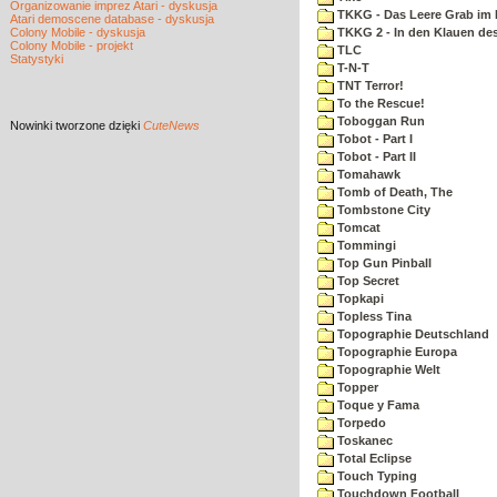
Organizowanie imprez Atari - dyskusja
TKKG - Das Leere Grab im
Atari demoscene database - dyskusja
Colony Mobile - dyskusja
TKKG 2 - In den Klauen des
Colony Mobile - projekt
TLC
Statystyki
T-N-T
TNT Terror!
To the Rescue!
Toboggan Run
Nowinki
tworzone dzięki
CuteNews
Tobot - Part I
Tobot - Part II
Tomahawk
Tomb of Death, The
Tombstone City
Tomcat
Tommingi
Top Gun Pinball
Top Secret
Topkapi
Topless Tina
Topographie Deutschland
Topographie Europa
Topographie Welt
Topper
Toque y Fama
Torpedo
Toskanec
Total Eclipse
Touch Typing
Touchdown Football