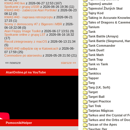
KWAS #40 live
z 2026-06-27 12:53 (167)
Tajemný amulet
Spotkanie z grupą USSR
z 2026-06-26 19:36 (11)
Tajemství Žlutých Skal
KWAS #40 - zabierzcie Atari Portfolio!
z 2026-06-23
Tajny Kod
08:12 (0)
KWAS #40 - naprawa retrosprzętu
z 2026-06-21
Taking in Accurate Knowle
17:15 (1)
Tales of Dragons & Cavem
Sceny z demosceny #7 z Bigerem i MBR
z 2026-
Tanium
06-19 22:08 (0)
Atari Floppy Image Toolkit
z 2026-06-17 13:51 (9)
Tank
Spotkanie online z grupą LST
z 2026-06-16 16:32
Tank Battle (Arrays)
(17)
Tank Battle (Siegmund, Har
Recoil zintegrowany z macOS
z 2026-06-13 21:34
(5)
Tank Commander
KWAS #40 odbędzie się w Katowicach
z 2026-06-
Tank Duel!
07 17:59 (25)
Tank Math
Commodore po atarowsku
z 2026-05-28 21:50 (21)
Tank Trap
«« nowsze
starsze »»
Tank vs Tank
Tanks
AtariOnline.pl na YouTube
Tanktics
Tapper
Targ
Targ (I.K. Soft)
Target
Target Ball
Target Practice
Tari Trek
Tarjetas Mágicas
Tarkus and the Crystal of F
Tarkus and the Orbs of D
Pomocnik/Helper
Tarzan of the Apes
Taucher, Der