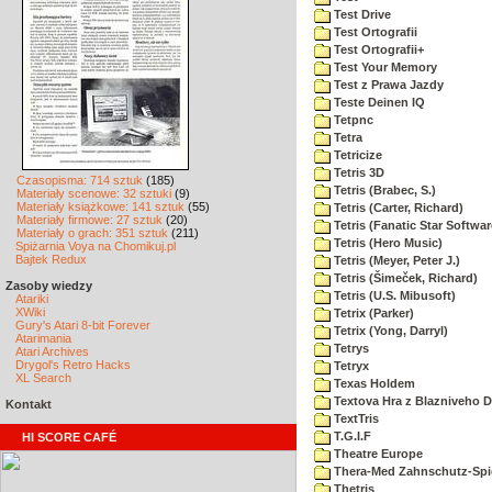
Test Drive
Test Ortografii
Test Ortografii+
Test Your Memory
Test z Prawa Jazdy
Teste Deinen IQ
Tetpnc
Tetra
Tetricize
Tetris 3D
Czasopisma: 714 sztuk
(185)
Tetris (Brabec, S.)
Materiały scenowe: 32 sztuki
(9)
Materiały książkowe: 141 sztuk
(55)
Tetris (Carter, Richard)
Materiały firmowe: 27 sztuk
(20)
Tetris (Fanatic Star Softwar
Materiały o grach: 351 sztuk
(211)
Tetris (Hero Music)
Spiżarnia Voya na Chomikuj.pl
Bajtek Redux
Tetris (Meyer, Peter J.)
Tetris (Šimeček, Richard)
Zasoby wiedzy
Tetris (U.S. Mibusoft)
Atariki
XWiki
Tetrix (Parker)
Gury's Atari 8-bit Forever
Tetrix (Yong, Darryl)
Atarimania
Tetrys
Atari Archives
Drygol's Retro Hacks
Tetryx
XL Search
Texas Holdem
Textova Hra z Blazniveho
Kontakt
TextTris
T.G.I.F
HI SCORE CAFÉ
Theatre Europe
Thera-Med Zahnschutz-Spie
Thetris