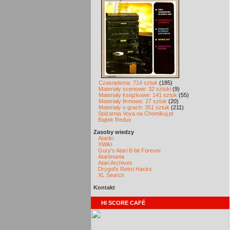
Czasopisma: 714 sztuk
(185)
Materiały scenowe: 32 sztuki
(9)
Materiały książkowe: 141 sztuk
(55)
Materiały firmowe: 27 sztuk
(20)
Materiały o grach: 351 sztuk
(211)
Spiżarnia Voya na Chomikuj.pl
Bajtek Redux
Zasoby wiedzy
Atariki
XWiki
Gury's Atari 8-bit Forever
Atarimania
Atari Archives
Drygol's Retro Hacks
XL Search
Kontakt
HI SCORE CAFÉ