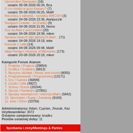
Uprościłem Starquake
(16)
ostatni: 05-08-2026 00:34, Bca
O co chodzi w grze Kasiarz?
(7)
ostatni: 05-08-2026 00:25, MaW
Rocznica 1 sierpnia - turówka WRCOH
(3)
ostatni: 04-08-2026 23:36, Ataripuzzle
Dungeon Crawler - AI (Fable)
(9)
ostatni: 04-08-2026 21:05, Nemo
Gry na Atari z pszczołami
(20)
ostatni: 04-08-2026 19:38, miker
Sprawa nowych płyt głównych Atari...
(71)
ostatni: 04-08-2026 19:18, tebe
Konsole z Lidla
(14)
ostatni: 04-08-2026 09:48, MaW
Aleja Pamięci / Avenue of Memories
(173)
ostatni: 03-08-2026 20:18, miker
Kategorie Forum Atarum
1. Projekty / Projects
(29854)
2. Grafika / Graphics
(6813)
3. Muzyka i dźwięk / Music and sound
(8055)
4. Programowanie / Programming
(13171)
5. Gry / Games
(36899)
6. Użytki / Utils
(4827)
7. Scena / Scene
(20244)
8. Sprzęt / Hardware
(27891)
9. Sprawy wewnętrzne / Internal affairs
(5842)
10. Sprzedam / Kupię / Zamienię
(8193)
11. Inne / Other
(33759)
Administratorzy:
Adam, Cyprian, Jhusak, Kaz
Użytkowników:
3072
Ostatnio zarejestrowany:
bradko
Postów ostatniej doby:
11
Spotkania i zloty/Meetings & Parties