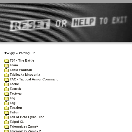
352
gry w katalogu
T
:
T34 - The Battle
Taam
Table Football
Tabliczka Mnozenia
TAC - Tactical Armor Command
Tactic
Tactrek
Tactwar
Tag
Tag!
Tagalon
Taifun
Tail of Beta Lyrae, The
Taipei XL
Tajemniczy Zamek
Tajemniczy Zamek 2