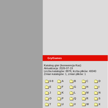
Gry/Games
Katalog gier (konwencja Kaz)
Aktualizacja: 2026-07-19
Liczba katalogów: 8878, liczba plików: 40040
Zmian katalogów: 1, zmian plików: 1
0-9
A
B
C
D
E
F
G
H
I
J
K
L
M
N
O
P
Q
R
S
T
U
V
W
X