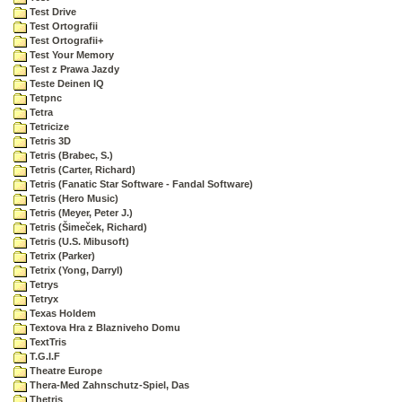
Test Drive
Test Ortografii
Test Ortografii+
Test Your Memory
Test z Prawa Jazdy
Teste Deinen IQ
Tetpnc
Tetra
Tetricize
Tetris 3D
Tetris (Brabec, S.)
Tetris (Carter, Richard)
Tetris (Fanatic Star Software - Fandal Software)
Tetris (Hero Music)
Tetris (Meyer, Peter J.)
Tetris (Šimeček, Richard)
Tetris (U.S. Mibusoft)
Tetrix (Parker)
Tetrix (Yong, Darryl)
Tetrys
Tetryx
Texas Holdem
Textova Hra z Blazniveho Domu
TextTris
T.G.I.F
Theatre Europe
Thera-Med Zahnschutz-Spiel, Das
Thetris