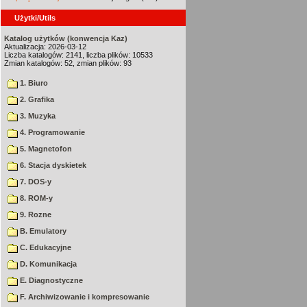
Użytki/Utils
Katalog użytków (konwencja Kaz)
Aktualizacja: 2026-03-12
Liczba katalogów: 2141, liczba plików: 10533
Zmian katalogów: 52, zmian plików: 93
1. Biuro
2. Grafika
3. Muzyka
4. Programowanie
5. Magnetofon
6. Stacja dyskietek
7. DOS-y
8. ROM-y
9. Rozne
B. Emulatory
C. Edukacyjne
D. Komunikacja
E. Diagnostyczne
F. Archiwizowanie i kompresowanie