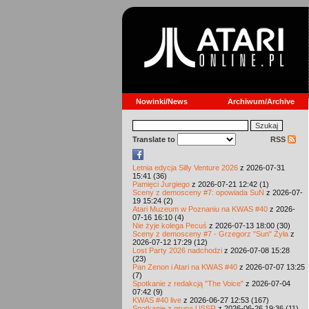
Nowinki/News
Archiwum/Archive
Translate to
RSS
Letnia edycja Silly Venture 2026
z 2026-07-31
15:41 (36)
Pamięci Jurgiego
z 2026-07-21 12:42 (1)
Sceny z demosceny #7: opowiada SuN
z 2026-07-
19 15:24 (2)
Atari Muzeum w Poznaniu na KWAS #40
z 2026-
07-16 16:10 (4)
Nie żyje kolega Pecuś
z 2026-07-13 18:00 (30)
Sceny z demosceny #7 - Grzegorz "Sun" Żyła
z
2026-07-12 17:29 (12)
Lost Party 2026 nadchodzi
z 2026-07-08 15:28
(23)
Pan Zenon i Atari na KWAS #40
z 2026-07-07 13:25
(7)
Spotkanie z redakcją "The Voice"
z 2026-07-04
07:42 (9)
KWAS #40 live
z 2026-06-27 12:53 (167)
Spotkanie z grupą USSR
z 2026-06-26 19:36 (11)