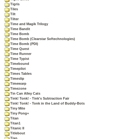
Tigris
Tiles
Tilt
Tilter
Time and Magik Trilogy
Time Bandit
Time Bomb
Time Bomb (Clearstar Softechnologies)
Time Bomb (PDI)
Time Quest
Time Runner
Time Typist
Timebound
Timepilot
Times Tables
Timeslip
Timewarp
Timezone
Tin Can Alley Cats
Tink! Tonk! - Tink's Subtraction Fair
Tink! Tonk! - Tonk in the Land of Buddy-Bots
Tiny Mite
Tiny Pong+
Titan
Titan1
Titanic II
Titlebout
Tixo