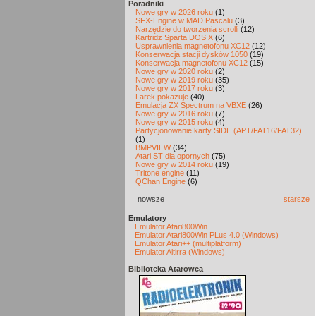
Poradniki
Nowe gry w 2026 roku
(1)
SFX-Engine w MAD Pascalu
(3)
Narzędzie do tworzenia scrolli
(12)
Kartridż Sparta DOS X
(6)
Usprawnienia magnetofonu XC12
(12)
Konserwacja stacji dysków 1050
(19)
Konserwacja magnetofonu XC12
(15)
Nowe gry w 2020 roku
(2)
Nowe gry w 2019 roku
(35)
Nowe gry w 2017 roku
(3)
Larek pokazuje
(40)
Emulacja ZX Spectrum na VBXE
(26)
Nowe gry w 2016 roku
(7)
Nowe gry w 2015 roku
(4)
Partycjonowanie karty SIDE (APT/FAT16/FAT32)
(1)
BMPVIEW
(34)
Atari ST dla opornych
(75)
Nowe gry w 2014 roku
(19)
Tritone engine
(11)
QChan Engine
(6)
nowsze
starsze
Emulatory
Emulator Atari800Win
Emulator Atari800Win PLus 4.0 (Windows)
Emulator Atari++ (multiplatform)
Emulator Altirra (Windows)
Biblioteka Atarowca