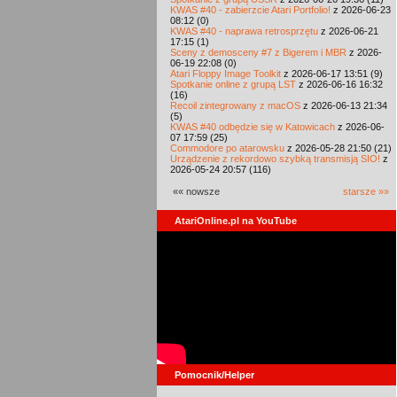
KWAS #40 - zabierzcie Atari Portfolio!
z 2026-06-23
08:12 (0)
KWAS #40 - naprawa retrosprzętu
z 2026-06-21
17:15 (1)
Sceny z demosceny #7 z Bigerem i MBR
z 2026-
06-19 22:08 (0)
Atari Floppy Image Toolkit
z 2026-06-17 13:51 (9)
Spotkanie online z grupą LST
z 2026-06-16 16:32
(16)
Recoil zintegrowany z macOS
z 2026-06-13 21:34
(5)
KWAS #40 odbędzie się w Katowicach
z 2026-06-
07 17:59 (25)
Commodore po atarowsku
z 2026-05-28 21:50 (21)
Urządzenie z rekordowo szybką transmisją SIO!
z
2026-05-24 20:57 (116)
«« nowsze
starsze »»
AtariOnline.pl na YouTube
Pomocnik/Helper