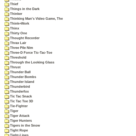
Thief
Things in the Dark
Thinker
Thinking Man's Video Game, The
Think+Work
Thinx
Thirty One
Thought Recorder
Thrax Lair
Three Pile Nim
Three-D Force Tic-Tac-Toe
Threshold
Through the Looking Glass
Thrust
Thunder Ball
Thunder Bombs
Thunder Island
Thunderbird
Thunderfox
Tic Tac Snack
Tic Tac Toe 3D
Tie-Fighter
Tiger
Tiger Attack
Tiger Hunters
Tigers in the Snow
Tight Rope
Tight-Lines