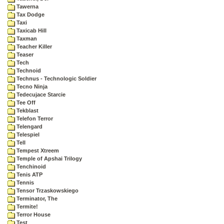
Tawerna
Tax Dodge
Taxi
Taxicab Hill
Taxman
Teacher Killer
Teaser
Tech
Technoid
Technus - Technologic Soldier
Tecno Ninja
Tedecujace Starcie
Tee Off
Tekblast
Telefon Terror
Telengard
Telespiel
Tell
Tempest Xtreem
Temple of Apshai Trilogy
Tenchinoid
Tenis ATP
Tennis
Tensor Trzaskowskiego
Terminator, The
Termite!
Terror House
Test