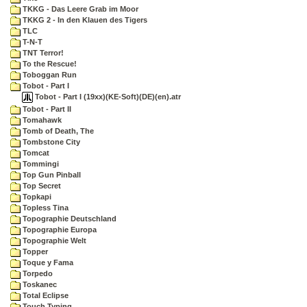
TKKG - Das Leere Grab im Moor
TKKG 2 - In den Klauen des Tigers
TLC
T-N-T
TNT Terror!
To the Rescue!
Toboggan Run
Tobot - Part I
Tobot - Part I (19xx)(KE-Soft)(DE)(en).atr
Tobot - Part II
Tomahawk
Tomb of Death, The
Tombstone City
Tomcat
Tommingi
Top Gun Pinball
Top Secret
Topkapi
Topless Tina
Topographie Deutschland
Topographie Europa
Topographie Welt
Topper
Toque y Fama
Torpedo
Toskanec
Total Eclipse
Touch Typing