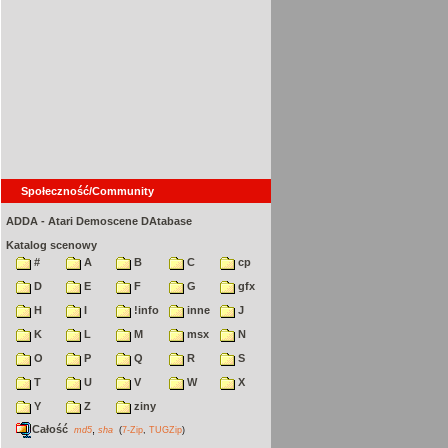
Społeczność/Community
ADDA - Atari Demoscene DAtabase
Katalog scenowy
#
A
B
C
cp
D
E
F
G
gfx
H
I
!info
inne
J
K
L
M
msx
N
O
P
Q
R
S
T
U
V
W
X
Y
Z
ziny
Całość
,
md5
sha
(
7-Zip
,
TUGZip
)