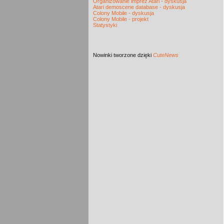
Organizowanie imprez Atari - dyskusja
Atari demoscene database - dyskusja
Colony Mobile - dyskusja
Colony Mobile - projekt
Statystyki
Nowinki
tworzone dzięki
CuteNews