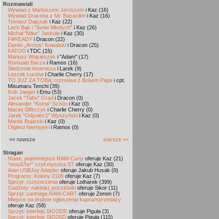
Rozmawiali
Wywiad z Mariuszem Jaroszem
i Kaz (16)
Wywiad Dracona z Mr. Bacardim
i Kaz (16)
Tomasz Dajczak
i Kaz (22)
Lech Bąk i "Świat Młodych"
i Kaz (26)
Michał "Mike" Jaskuła
i Kaz (30)
F#READY
i Dracon (22)
Daniel „Arctus” Kowalski
i Dracon (25)
KATOD
i TDC (15)
Mariusz Wojcieszek
i "Adam" (17)
Romuald Bacza
i Ramos (16)
Śledzenie Amentesa
i Larek (9)
Leszek Łuciów
i Charlie Cherry (17)
TO JUŻ ZA TOBĄ: rozmowa z Bobem Pape
i cpt.
Misumaru Tenchi (39)
Rob Jaeger
i Emu (53)
Jacek "Tabu" Grad
i Dracon (0)
Alexander "Koma" Schön
i Kaz (0)
Maciej Ślifirczyk
i Charlie Cherry (0)
Jarek "Odyniec1" Wyszyński
i Kaz (0)
Marek Bojarski
i Kaz (0)
Olgierd Niemyjski
i Ramos (0)
«« nowsze
starsze »»
Stragan
Nowe, pojemniejsze RAM-Carty
oferuje Kaz (21)
"mouSTer" czyli myszka ST
oferuje Kaz (30)
Atari USBJoy Adapter
oferuje Jakub Husak (0)
Programy: Kolony 2106
oferuje Kaz (7)
Sprzęt: rozszerzenia
oferuje Lotharek (399)
Gadżety: naklejki, pocztówki
oferuje Sikor (11)
Sprzęt: cartridge RAM-CART
oferuje Zenon (7)
Miejsce na drobne ogłoszenia kupna/sprzedaży
oferuje Kaz (58)
Sprzęt: interfejs SIO2IDE
oferuje Piguła (3)
Sprzęt: interfejs SIO2SD
oferuje Piguła (115)