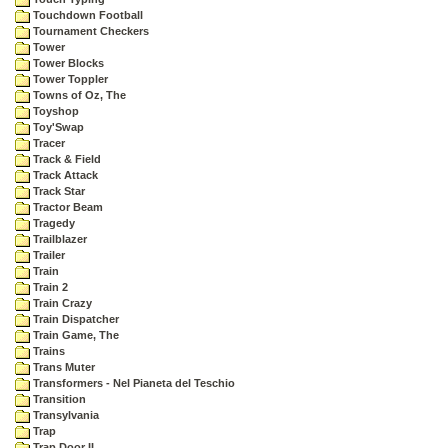
Touchdown Football
Tournament Checkers
Tower
Tower Blocks
Tower Toppler
Towns of Oz, The
Toyshop
Toy'Swap
Tracer
Track & Field
Track Attack
Track Star
Tractor Beam
Tragedy
Trailblazer
Trailer
Train
Train 2
Train Crazy
Train Dispatcher
Train Game, The
Trains
Trans Muter
Transformers - Nel Pianeta del Teschio
Transition
Transylvania
Trap
Trap Door II