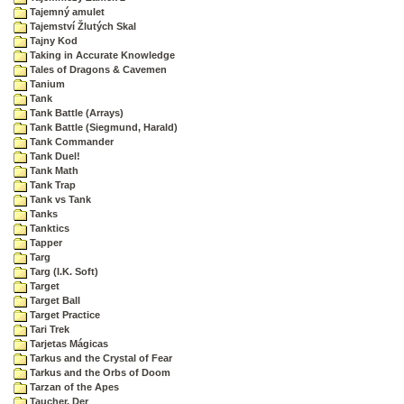
Tajemný amulet
Tajemství Žlutých Skal
Tajny Kod
Taking in Accurate Knowledge
Tales of Dragons & Cavemen
Tanium
Tank
Tank Battle (Arrays)
Tank Battle (Siegmund, Harald)
Tank Commander
Tank Duel!
Tank Math
Tank Trap
Tank vs Tank
Tanks
Tanktics
Tapper
Targ
Targ (I.K. Soft)
Target
Target Ball
Target Practice
Tari Trek
Tarjetas Mágicas
Tarkus and the Crystal of Fear
Tarkus and the Orbs of Doom
Tarzan of the Apes
Taucher, Der