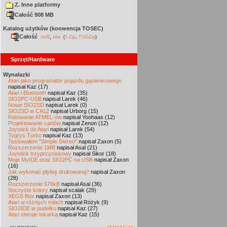
Z. Inne platformy
Całość 908 MB
Katalog użytków (konwencja TOSEC)
Całość
,
md5
sha
(
7-Zip
,
TUGZip
)
Sprzęt/Hardware
Wynalazki
Atari jako programator pojazdu gąsienicowego
napisał Kaz (17)
Atari i Bluetooth
napisał Kaz (35)
SIO2PC-USB
napisał Larek (46)
Nowe SIO2SD
napisał Larek (0)
SIO2SD w CA12
napisał Urborg (15)
Ratowanie ATMEL-ów
napisał Yoohaas (12)
Projektowanie cartów
napisał Zenon (12)
Joystick do Atari
napisał Larek (54)
Tygrys Turbo
napisał Kaz (13)
Testowałem "Simple Stereo"
napisał Zaxon (5)
Rozszerzenie 1MB
napisał Asal (21)
Joystick trzyprzyciskowy
napisał Sikor (18)
Moje MyIDE oraz SIO2PC na USB
napisał Zaxon
(16)
Jak wykonać płytkę drukowaną?
napisał Zaxon
(28)
Rozszerzenie 576kB
napisał Asal (36)
Soczyste kolory
napisał scalak (29)
XEGS Box
napisał Zaxon (13)
Atari w różnych rolach
napisał Różyk (9)
SIO2IDE w pudełku
napisał Kaz (27)
Atari steruje tokarką
napisał Kaz (15)