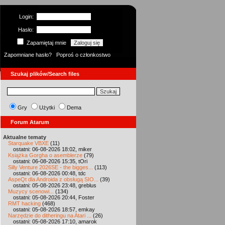
Login:
Hasło:
Zapamiętaj mnie
Zapomniane hasło?
Poproś o członkostwo
Szukaj plików/Search files
Gry
Użytki
Dema
Forum Atarum
Aktualne tematy
Starquake VBXE
(11)
ostatni: 06-08-2026 18:02, miker
Książka Gorgha o asemblerze
(79)
ostatni: 06-08-2026 15:35, tOri
Silly Venture 2026SE - the bigges...
(113)
ostatni: 06-08-2026 00:48, tdc
AspeQt dla Androida z obsługą SIO...
(39)
ostatni: 05-08-2026 23:48, greblus
Muzycy scenowi...
(134)
ostatni: 05-08-2026 20:44, Foster
RMT hacking
(468)
ostatni: 05-08-2026 18:57, emkay
Narzędzie do ditheringu na Atari ...
(26)
ostatni: 05-08-2026 17:10, amarok