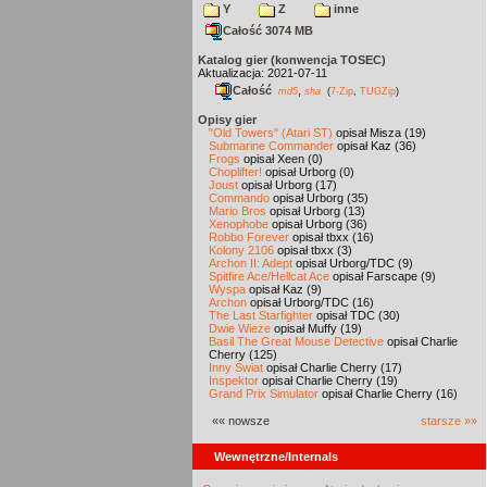
Y
Z
inne
Całość 3074 MB
Katalog gier (konwencja TOSEC)
Aktualizacja: 2021-07-11
Całość
,
md5
sha
(
7-Zip
,
TUGZip
)
Opisy gier
"Old Towers" (Atari ST)
opisał Misza (19)
Submarine Commander
opisał Kaz (36)
Frogs
opisał Xeen (0)
Choplifter!
opisał Urborg (0)
Joust
opisał Urborg (17)
Commando
opisał Urborg (35)
Mario Bros
opisał Urborg (13)
Xenophobe
opisał Urborg (36)
Robbo Forever
opisał tbxx (16)
Kolony 2106
opisał tbxx (3)
Archon II: Adept
opisał Urborg/TDC (9)
Spitfire Ace/Hellcat Ace
opisał Farscape (9)
Wyspa
opisał Kaz (9)
Archon
opisał Urborg/TDC (16)
The Last Starfighter
opisał TDC (30)
Dwie Wieże
opisał Muffy (19)
Basil The Great Mouse Detective
opisał Charlie
Cherry (125)
Inny Świat
opisał Charlie Cherry (17)
Inspektor
opisał Charlie Cherry (19)
Grand Prix Simulator
opisał Charlie Cherry (16)
«« nowsze
starsze »»
Wewnętrzne/Internals