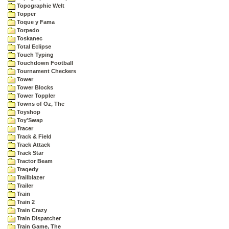
Topographie Welt
Topper
Toque y Fama
Torpedo
Toskanec
Total Eclipse
Touch Typing
Touchdown Football
Tournament Checkers
Tower
Tower Blocks
Tower Toppler
Towns of Oz, The
Toyshop
Toy'Swap
Tracer
Track & Field
Track Attack
Track Star
Tractor Beam
Tragedy
Trailblazer
Trailer
Train
Train 2
Train Crazy
Train Dispatcher
Train Game, The