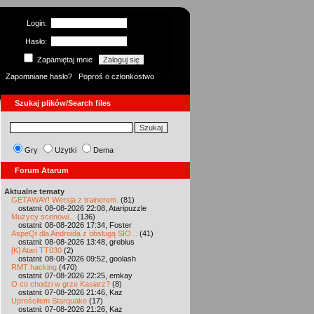
Login:
Hasło:
Zapamiętaj mnie
Zapomniane hasło?
Poproś o członkostwo
Szukaj plików/Search files
Gry
Użytki
Dema
Forum Atarum
Aktualne tematy
GETAWAY! Wersja z trainerem.
(81)
ostatni: 08-08-2026 22:08, Ataripuzzle
Muzycy scenowi...
(136)
ostatni: 08-08-2026 17:34, Foster
AspeQt dla Androida z obsługą SIO...
(41)
ostatni: 08-08-2026 13:48, greblus
[K] Atari TT030
(2)
ostatni: 08-08-2026 09:52, goolash
RMT hacking
(470)
ostatni: 07-08-2026 22:25, emkay
O co chodzi w grze Kasiarz?
(8)
ostatni: 07-08-2026 21:46, Kaz
Uprościłem Starquake
(17)
ostatni: 07-08-2026 21:26, Kaz