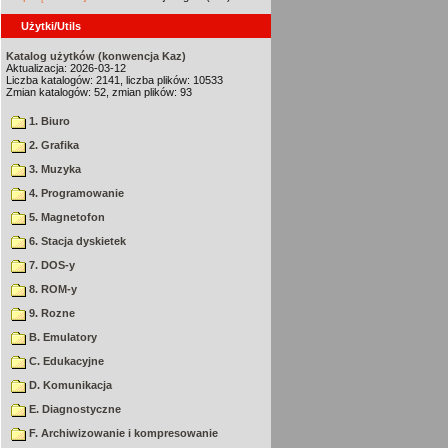
Użytki/Utils
Katalog użytków (konwencja Kaz)
Aktualizacja: 2026-03-12
Liczba katalogów: 2141, liczba plików: 10533
Zmian katalogów: 52, zmian plików: 93
1. Biuro
2. Grafika
3. Muzyka
4. Programowanie
5. Magnetofon
6. Stacja dyskietek
7. DOS-y
8. ROM-y
9. Rozne
B. Emulatory
C. Edukacyjne
D. Komunikacja
E. Diagnostyczne
F. Archiwizowanie i kompresowanie