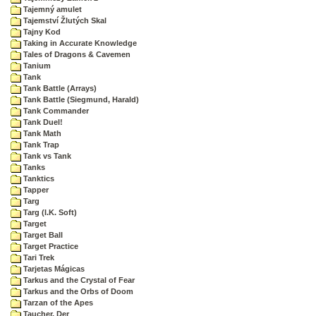
Tajemný amulet
Tajemství Žlutých Skal
Tajny Kod
Taking in Accurate Knowledge
Tales of Dragons & Cavemen
Tanium
Tank
Tank Battle (Arrays)
Tank Battle (Siegmund, Harald)
Tank Commander
Tank Duel!
Tank Math
Tank Trap
Tank vs Tank
Tanks
Tanktics
Tapper
Targ
Targ (I.K. Soft)
Target
Target Ball
Target Practice
Tari Trek
Tarjetas Mágicas
Tarkus and the Crystal of Fear
Tarkus and the Orbs of Doom
Tarzan of the Apes
Taucher, Der