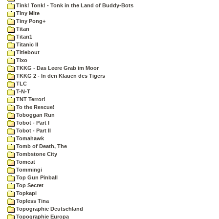
Tink! Tonk! - Tonk in the Land of Buddy-Bots
Tiny Mite
Tiny Pong+
Titan
Titan1
Titanic II
Titlebout
Tixo
TKKG - Das Leere Grab im Moor
TKKG 2 - In den Klauen des Tigers
TLC
T-N-T
TNT Terror!
To the Rescue!
Toboggan Run
Tobot - Part I
Tobot - Part II
Tomahawk
Tomb of Death, The
Tombstone City
Tomcat
Tommingi
Top Gun Pinball
Top Secret
Topkapi
Topless Tina
Topographie Deutschland
Topographie Europa