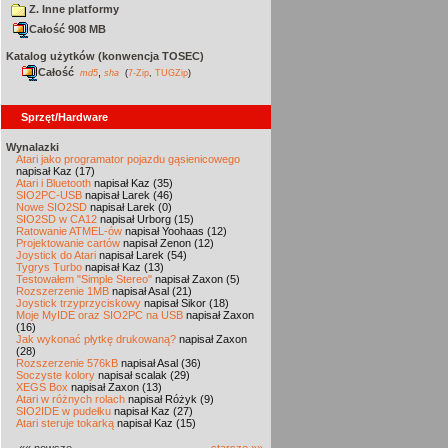
Z. Inne platformy
Całość 908 MB
Katalog użytków (konwencja TOSEC)
Całość
,
md5
sha
(
7-Zip
,
TUGZip
)
Sprzęt/Hardware
Wynalazki
Atari jako programator pojazdu gąsienicowego
napisał Kaz (17)
Atari i Bluetooth
napisał Kaz (35)
SIO2PC-USB
napisał Larek (46)
Nowe SIO2SD
napisał Larek (0)
SIO2SD w CA12
napisał Urborg (15)
Ratowanie ATMEL-ów
napisał Yoohaas (12)
Projektowanie cartów
napisał Zenon (12)
Joystick do Atari
napisał Larek (54)
Tygrys Turbo
napisał Kaz (13)
Testowałem "Simple Stereo"
napisał Zaxon (5)
Rozszerzenie 1MB
napisał Asal (21)
Joystick trzyprzyciskowy
napisał Sikor (18)
Moje MyIDE oraz SIO2PC na USB
napisał Zaxon
(16)
Jak wykonać płytkę drukowaną?
napisał Zaxon
(28)
Rozszerzenie 576kB
napisał Asal (36)
Soczyste kolory
napisał scalak (29)
XEGS Box
napisał Zaxon (13)
Atari w różnych rolach
napisał Różyk (9)
SIO2IDE w pudełku
napisał Kaz (27)
Atari steruje tokarką
napisał Kaz (15)