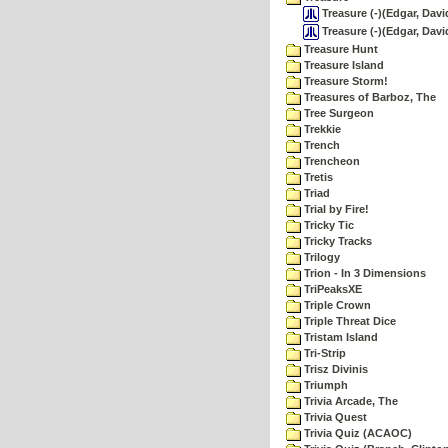
Treasure (-)(Edgar, Davi
Treasure (-)(Edgar, Davi
Treasure Hunt
Treasure Island
Treasure Storm!
Treasures of Barboz, The
Tree Surgeon
Trekkie
Trench
Trencheon
Tretis
Triad
Trial by Fire!
Tricky Tic
Tricky Tracks
Trilogy
Trion - In 3 Dimensions
TriPeaksXE
Triple Crown
Triple Threat Dice
Tristam Island
Tri-Strip
Trisz Divinis
Triumph
Trivia Arcade, The
Trivia Quest
Trivia Quiz (ACAOC)