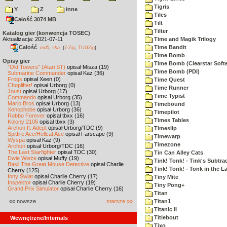
Tigris
Y
Z
inne
Tiles
Całość 3074 MB
Tilt
Tilter
Katalog gier (konwencja TOSEC)
Aktualizacja: 2021-07-11
Time and Magik Trilogy
Całość
,
Time Bandit
md5
sha
(
7-Zip
,
TUGZip
)
Time Bomb
Opisy gier
Time Bomb (Clearstar Soft
"Old Towers" (Atari ST)
opisał Misza (19)
Time Bomb (PDI)
Submarine Commander
opisał Kaz (36)
Frogs
opisał Xeen (0)
Time Quest
Choplifter!
opisał Urborg (0)
Time Runner
Joust
opisał Urborg (17)
Time Typist
Commando
opisał Urborg (35)
Mario Bros
opisał Urborg (13)
Timebound
Xenophobe
opisał Urborg (36)
Timepilot
Robbo Forever
opisał tbxx (16)
Times Tables
Kolony 2106
opisał tbxx (3)
Archon II: Adept
opisał Urborg/TDC (9)
Timeslip
Spitfire Ace/Hellcat Ace
opisał Farscape (9)
Timewarp
Wyspa
opisał Kaz (9)
Timezone
Archon
opisał Urborg/TDC (16)
The Last Starfighter
opisał TDC (30)
Tin Can Alley Cats
Dwie Wieże
opisał Muffy (19)
Tink! Tonk! - Tink's Subtrac
Basil The Great Mouse Detective
opisał Charlie
Tink! Tonk! - Tonk in the 
Cherry (125)
Inny Świat
opisał Charlie Cherry (17)
Tiny Mite
Inspektor
opisał Charlie Cherry (19)
Tiny Pong+
Grand Prix Simulator
opisał Charlie Cherry (16)
Titan
«« nowsze
starsze »»
Titan1
Titanic II
Titlebout
Wewnętrzne/Internals
Tixo