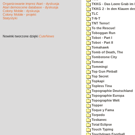
Organizowanie imprez Atari - dyskusja
TKKG - Das Leere Grab im
Atari demoscene database - dyskusja
TKKG 2 - In den Klauen des
Colony Mobile - dyskusja
TLC
Colony Mobile - projekt
Statystyki
T-N-T
TNT Terror!
To the Rescue!
Toboggan Run
Nowinki
tworzone dzięki
CuteNews
Tobot - Part I
Tobot - Part II
Tomahawk
Tomb of Death, The
Tombstone City
Tomcat
Tommingi
Top Gun Pinball
Top Secret
Topkapi
Topless Tina
Topographie Deutschland
Topographie Europa
Topographie Welt
Topper
Toque y Fama
Torpedo
Toskanec
Total Eclipse
Touch Typing
Touchdown Football