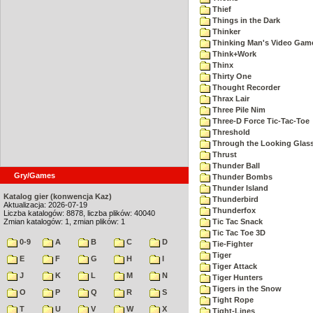
Thief
Things in the Dark
Thinker
Thinking Man's Video Gam
Think+Work
Thinx
Thirty One
Thought Recorder
Thrax Lair
Three Pile Nim
Three-D Force Tic-Tac-Toe
Threshold
Through the Looking Glas
Thrust
Thunder Ball
Gry/Games
Thunder Bombs
Thunder Island
Katalog gier (konwencja Kaz)
Thunderbird
Aktualizacja: 2026-07-19
Thunderfox
Liczba katalogów: 8878, liczba plików: 40040
Zmian katalogów: 1, zmian plików: 1
Tic Tac Snack
Tic Tac Toe 3D
0-9
A
B
C
D
Tie-Fighter
Tiger
E
F
G
H
I
Tiger Attack
J
K
L
M
N
Tiger Hunters
Tigers in the Snow
O
P
Q
R
S
Tight Rope
T
U
V
W
X
Tight-Lines