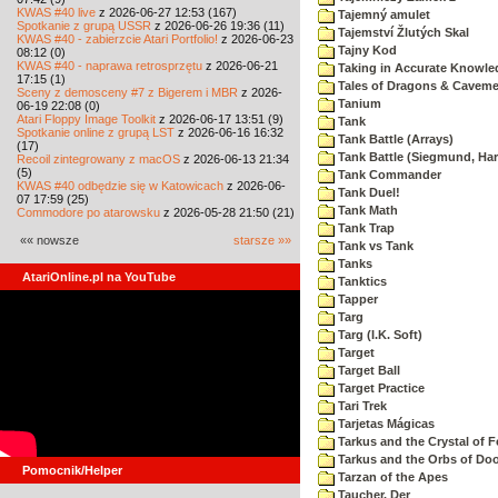
KWAS #40 live
z 2026-06-27 12:53 (167)
Tajemný amulet
Spotkanie z grupą USSR
z 2026-06-26 19:36 (11)
Tajemství Žlutých Skal
KWAS #40 - zabierzcie Atari Portfolio!
z 2026-06-23
Tajny Kod
08:12 (0)
KWAS #40 - naprawa retrosprzętu
z 2026-06-21
Taking in Accurate Knowle
17:15 (1)
Tales of Dragons & Cavem
Sceny z demosceny #7 z Bigerem i MBR
z 2026-
Tanium
06-19 22:08 (0)
Atari Floppy Image Toolkit
z 2026-06-17 13:51 (9)
Tank
Spotkanie online z grupą LST
z 2026-06-16 16:32
Tank Battle (Arrays)
(17)
Tank Battle (Siegmund, Har
Recoil zintegrowany z macOS
z 2026-06-13 21:34
(5)
Tank Commander
KWAS #40 odbędzie się w Katowicach
z 2026-06-
Tank Duel!
07 17:59 (25)
Tank Math
Commodore po atarowsku
z 2026-05-28 21:50 (21)
Tank Trap
«« nowsze
starsze »»
Tank vs Tank
Tanks
AtariOnline.pl na YouTube
Tanktics
Tapper
Targ
Targ (I.K. Soft)
Target
Target Ball
Target Practice
Tari Trek
Tarjetas Mágicas
Tarkus and the Crystal of F
Tarkus and the Orbs of D
Pomocnik/Helper
Tarzan of the Apes
Taucher, Der