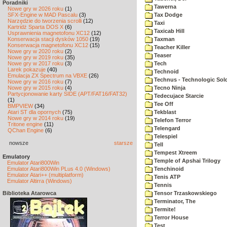
Poradniki
Tawerna
Nowe gry w 2026 roku
(1)
SFX-Engine w MAD Pascalu
(3)
Tax Dodge
Narzędzie do tworzenia scrolli
(12)
Taxi
Kartridż Sparta DOS X
(6)
Taxicab Hill
Usprawnienia magnetofonu XC12
(12)
Konserwacja stacji dysków 1050
(19)
Taxman
Konserwacja magnetofonu XC12
(15)
Teacher Killer
Nowe gry w 2020 roku
(2)
Teaser
Nowe gry w 2019 roku
(35)
Nowe gry w 2017 roku
(3)
Tech
Larek pokazuje
(40)
Technoid
Emulacja ZX Spectrum na VBXE
(26)
Technus - Technologic Sold
Nowe gry w 2016 roku
(7)
Nowe gry w 2015 roku
(4)
Tecno Ninja
Partycjonowanie karty SIDE (APT/FAT16/FAT32)
Tedecujace Starcie
(1)
Tee Off
BMPVIEW
(34)
Atari ST dla opornych
(75)
Tekblast
Nowe gry w 2014 roku
(19)
Telefon Terror
Tritone engine
(11)
Telengard
QChan Engine
(6)
Telespiel
nowsze
starsze
Tell
Tempest Xtreem
Emulatory
Temple of Apshai Trilogy
Emulator Atari800Win
Emulator Atari800Win PLus 4.0 (Windows)
Tenchinoid
Emulator Atari++ (multiplatform)
Tenis ATP
Emulator Altirra (Windows)
Tennis
Biblioteka Atarowca
Tensor Trzaskowskiego
Terminator, The
Termite!
Terror House
Test