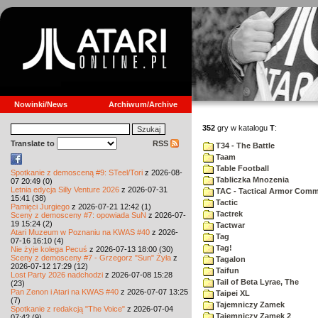
Nowinki/News
Archiwum/Archive
352
gry w katalogu
T
:
Translate to
RSS
T34 - The Battle
Taam
Table Football
Spotkanie z demosceną #9: STeel/Tori
z 2026-08-
Tabliczka Mnozenia
07 20:49 (0)
Letnia edycja Silly Venture 2026
z 2026-07-31
TAC - Tactical Armor Com
15:41 (38)
Tactic
Pamięci Jurgiego
z 2026-07-21 12:42 (1)
Tactrek
Sceny z demosceny #7: opowiada SuN
z 2026-07-
19 15:24 (2)
Tactwar
Atari Muzeum w Poznaniu na KWAS #40
z 2026-
Tag
07-16 16:10 (4)
Tag!
Nie żyje kolega Pecuś
z 2026-07-13 18:00 (30)
Sceny z demosceny #7 - Grzegorz "Sun" Żyła
z
Tagalon
2026-07-12 17:29 (12)
Taifun
Lost Party 2026 nadchodzi
z 2026-07-08 15:28
Tail of Beta Lyrae, The
(23)
Pan Zenon i Atari na KWAS #40
z 2026-07-07 13:25
Taipei XL
(7)
Tajemniczy Zamek
Spotkanie z redakcją "The Voice"
z 2026-07-04
Tajemniczy Zamek 2
07:42 (9)