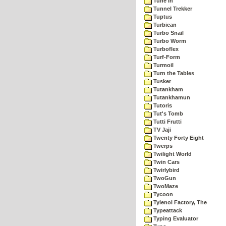
Tune In
Tunnel Trekker
Tuptus
Turbican
Turbo Snail
Turbo Worm
Turboflex
Turf-Form
Turmoil
Turn the Tables
Tusker
Tutankham
Tutankhamun
Tutoris
Tut's Tomb
Tutti Frutti
TV Jaji
Twenty Forty Eight
Twerps
Twilight World
Twin Cars
Twirlybird
TwoGun
TwoMaze
Tycoon
Tylenol Factory, The
Typeattack
Typing Evaluator