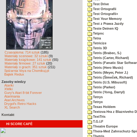
Test Drive
Test Ortografii
Test Ortografii+
Test Your Memory
Test z Prawa Jazdy
Teste Deinen IQ
Tetpnc
Tetra
Tetricize
Tetris 3D
Czasopisma: 714 sztuk
(185)
Tetris (Brabec, S.)
Materiały scenowe: 32 sztuki
(9)
Tetris (Carter, Richard)
Materiały książkowe: 141 sztuk
(55)
Tetris (Fanatic Star Softwar
Materiały firmowe: 27 sztuk
(20)
Materiały o grach: 351 sztuk
(211)
Tetris (Hero Music)
Spiżarnia Voya na Chomikuj.pl
Tetris (Meyer, Peter J.)
Bajtek Redux
Tetris (Šimeček, Richard)
Zasoby wiedzy
Tetris (U.S. Mibusoft)
Atariki
Tetrix (Parker)
XWiki
Tetrix (Yong, Darryl)
Gury's Atari 8-bit Forever
Atarimania
Tetrys
Atari Archives
Tetryx
Drygol's Retro Hacks
Texas Holdem
XL Search
Textova Hra z Blazniveho
Kontakt
TextTris
T.G.I.F
HI SCORE CAFÉ
Theatre Europe
Thera-Med Zahnschutz-Spie
Thetris