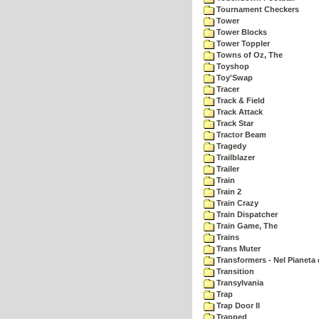
Tournament Checkers
Tower
Tower Blocks
Tower Toppler
Towns of Oz, The
Toyshop
Toy'Swap
Tracer
Track & Field
Track Attack
Track Star
Tractor Beam
Tragedy
Trailblazer
Trailer
Train
Train 2
Train Crazy
Train Dispatcher
Train Game, The
Trains
Trans Muter
Transformers - Nel Pianeta 
Transition
Transylvania
Trap
Trap Door II
Trapped