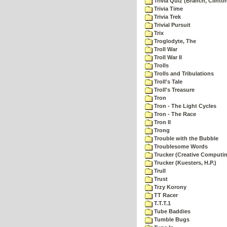
Trivia Quiz (Branch, Clinto
Trivia Time
Trivia Trek
Trivial Pursuit
Trix
Troglodyte, The
Troll War
Troll War II
Trolls
Trolls and Tribulations
Troll's Tale
Troll's Treasure
Tron
Tron - The Light Cycles
Tron - The Race
Tron II
Trong
Trouble with the Bubble
Troublesome Words
Trucker (Creative Computi
Trucker (Kuesters, H.P.)
Trull
Trust
Trzy Korony
TT Racer
T.T.T.1
Tube Baddies
Tumble Bugs