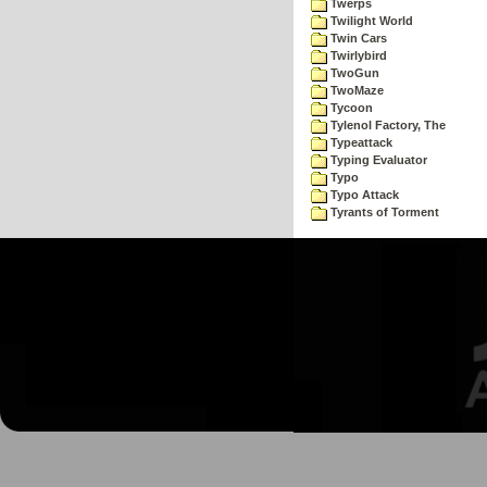
Twerps
Twilight World
Twin Cars
Twirlybird
TwoGun
TwoMaze
Tycoon
Tylenol Factory, The
Typeattack
Typing Evaluator
Typo
Typo Attack
Tyrants of Torment