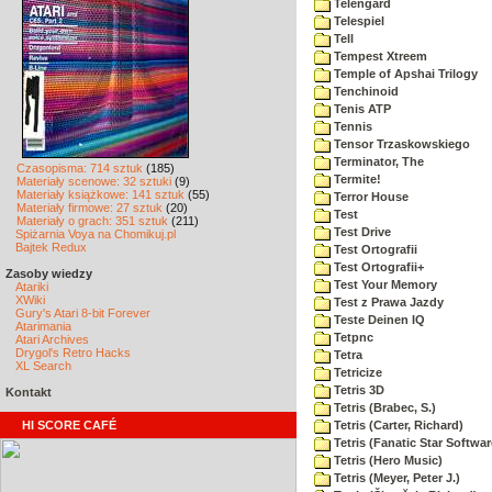
Telengard
Telespiel
Tell
Tempest Xtreem
Temple of Apshai Trilogy
Tenchinoid
Tenis ATP
Tennis
Tensor Trzaskowskiego
Terminator, The
Czasopisma: 714 sztuk
(185)
Termite!
Materiały scenowe: 32 sztuki
(9)
Materiały książkowe: 141 sztuk
(55)
Terror House
Materiały firmowe: 27 sztuk
(20)
Test
Materiały o grach: 351 sztuk
(211)
Test Drive
Spiżarnia Voya na Chomikuj.pl
Bajtek Redux
Test Ortografii
Test Ortografii+
Zasoby wiedzy
Test Your Memory
Atariki
XWiki
Test z Prawa Jazdy
Gury's Atari 8-bit Forever
Teste Deinen IQ
Atarimania
Tetpnc
Atari Archives
Drygol's Retro Hacks
Tetra
XL Search
Tetricize
Tetris 3D
Kontakt
Tetris (Brabec, S.)
HI SCORE CAFÉ
Tetris (Carter, Richard)
Tetris (Fanatic Star Softwar
Tetris (Hero Music)
Tetris (Meyer, Peter J.)