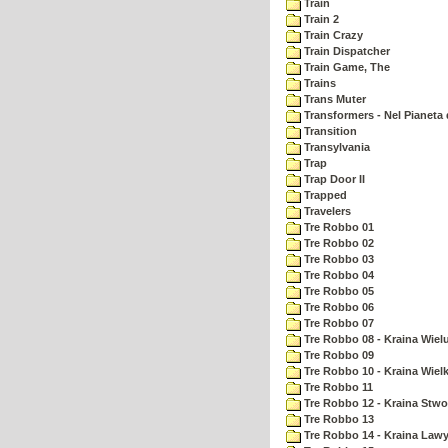
Train
Train 2
Train Crazy
Train Dispatcher
Train Game, The
Trains
Trans Muter
Transformers - Nel Pianeta 
Transition
Transylvania
Trap
Trap Door II
Trapped
Travelers
Tre Robbo 01
Tre Robbo 02
Tre Robbo 03
Tre Robbo 04
Tre Robbo 05
Tre Robbo 06
Tre Robbo 07
Tre Robbo 08 - Kraina Wie
Tre Robbo 09
Tre Robbo 10 - Kraina Wielk
Tre Robbo 11
Tre Robbo 12 - Kraina Stw
Tre Robbo 13
Tre Robbo 14 - Kraina Law