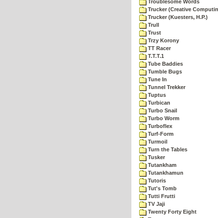
Troublesome Words
Trucker (Creative Computi
Trucker (Kuesters, H.P.)
Trull
Trust
Trzy Korony
TT Racer
T.T.T.1
Tube Baddies
Tumble Bugs
Tune In
Tunnel Trekker
Tuptus
Turbican
Turbo Snail
Turbo Worm
Turboflex
Turf-Form
Turmoil
Turn the Tables
Tusker
Tutankham
Tutankhamun
Tutoris
Tut's Tomb
Tutti Frutti
TV Jaji
Twenty Forty Eight