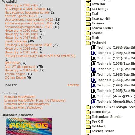
Poradniki
Tawerna
Nowe gry w 2026 roku
(1)
SFX-Engine w MAD Pascalu
(3)
Tax Dodge
Narzędzie do tworzenia scrolli
(12)
Taxi
Kartridż Sparta DOS X
(6)
Taxicab Hill
Usprawnienia magnetofonu XC12
(12)
Konserwacja stacji dysków 1050
(19)
Taxman
Konserwacja magnetofonu XC12
(15)
Teacher Killer
Nowe gry w 2020 roku
(2)
Teaser
Nowe gry w 2019 roku
(35)
Nowe gry w 2017 roku
(3)
Tech
Larek pokazuje
(40)
Technoid
Emulacja ZX Spectrum na VBXE
(26)
Technoid (1995)(StanBit
Nowe gry w 2016 roku
(7)
Nowe gry w 2015 roku
(4)
Technoid (1995)(StanBit
Partycjonowanie karty SIDE (APT/FAT16/FAT32)
Technoid (1995)(StanBit)
(1)
BMPVIEW
(34)
Technoid (1995)(StanBit)(
Atari ST dla opornych
(75)
Technoid (1995)(StanBit
Nowe gry w 2014 roku
(19)
Tritone engine
(11)
Technoid (1995)(StanBit)(
QChan Engine
(6)
Technoid (1995)(StanBit)
nowsze
starsze
Technoid (1995)(StanBit)
Technoid (1995)(StanBit
Emulatory
Technoid (demo)(19xx)(St
Emulator Atari800Win
Emulator Atari800Win PLus 4.0 (Windows)
Technoid (demo)(19xx)(
Emulator Atari++ (multiplatform)
Technus - Technologic Sold
Emulator Altirra (Windows)
Tecno Ninja
Biblioteka Atarowca
Tedecujace Starcie
Tee Off
Tekblast
Telefon Terror