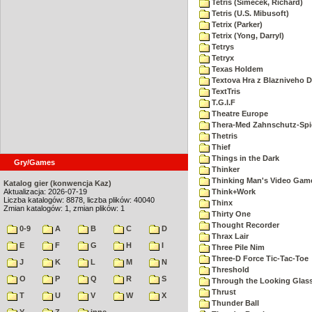
Tetris (Šimeček, Richard)
Tetris (U.S. Mibusoft)
Tetrix (Parker)
Tetrix (Yong, Darryl)
Tetrys
Tetryx
Texas Holdem
Textova Hra z Blazniveho
TextTris
T.G.I.F
Theatre Europe
Thera-Med Zahnschutz-Spie
Thetris
Thief
Things in the Dark
Gry/Games
Thinker
Thinking Man's Video Gam
Katalog gier (konwencja Kaz)
Aktualizacja: 2026-07-19
Think+Work
Liczba katalogów: 8878, liczba plików: 40040
Thinx
Zmian katalogów: 1, zmian plików: 1
Thirty One
Thought Recorder
0-9
A
B
C
D
Thrax Lair
E
F
G
H
I
Three Pile Nim
Three-D Force Tic-Tac-Toe
J
K
L
M
N
Threshold
O
P
Q
R
S
Through the Looking Glas
Thrust
T
U
V
W
X
Thunder Ball