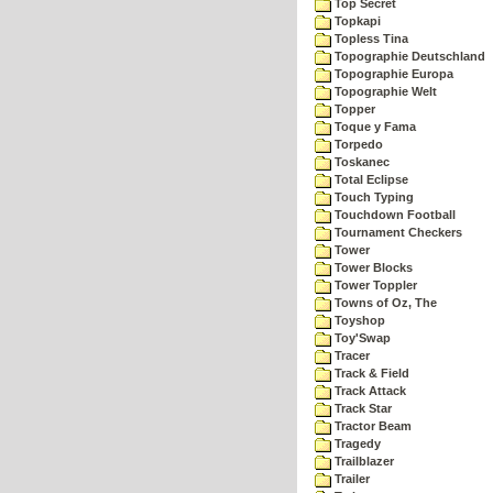
Top Secret
Topkapi
Topless Tina
Topographie Deutschland
Topographie Europa
Topographie Welt
Topper
Toque y Fama
Torpedo
Toskanec
Total Eclipse
Touch Typing
Touchdown Football
Tournament Checkers
Tower
Tower Blocks
Tower Toppler
Towns of Oz, The
Toyshop
Toy'Swap
Tracer
Track & Field
Track Attack
Track Star
Tractor Beam
Tragedy
Trailblazer
Trailer