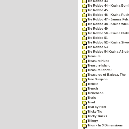
Tre Robbo 43
Tre Robbo 44 - Kraina Bom
Tre Robbo 45
Tre Robbo 46 - Kraina Ruc
Tre Robbo 47 - Janusz Pel
Tre Robbo 48 - Kraina Wiel
Tre Robbo 49
Tre Robbo 50 - Kraina Ptak
Tre Robbo 51
Tre Robbo 52 - Kraina Stw
Tre Robbo 53
Tre Robbo 54 Kraina A?rub
Treasure
Treasure Hunt
Treasure Island
Treasure Storm!
Treasures of Barboz, The
Tree Surgeon
Trekkie
Trench
Trencheon
Tretis
Triad
Trial by Fire!
Tricky Tic
Tricky Tracks
Trilogy
Trion - In 3 Dimensions