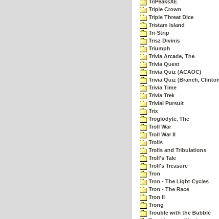
TriPeaksXE
Triple Crown
Triple Threat Dice
Tristam Island
Tri-Strip
Trisz Divinis
Triumph
Trivia Arcade, The
Trivia Quest
Trivia Quiz (ACAOC)
Trivia Quiz (Branch, Clinto
Trivia Time
Trivia Trek
Trivial Pursuit
Trix
Troglodyte, The
Troll War
Troll War II
Trolls
Trolls and Tribulations
Troll's Tale
Troll's Treasure
Tron
Tron - The Light Cycles
Tron - The Race
Tron II
Trong
Trouble with the Bubble