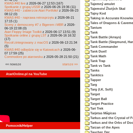
KWAS #40 live
z 2026-06-27 12:53 (167)
Tajemný amulet
Spotkanie z grupą USSR
z 2026-06-26 19:36 (11)
Tajemství Žlutých Skal
KWAS #40 - zabierzcie Atari Portfolio!
z 2026-06-23
Tajny Kod
08:12 (0)
KWAS #40 - naprawa retrosprzętu
z 2026-06-21
Taking in Accurate Knowle
17:15 (1)
Tales of Dragons & Cavem
Sceny z demosceny #7 z Bigerem i MBR
z 2026-
Tanium
06-19 22:08 (0)
Atari Floppy Image Toolkit
z 2026-06-17 13:51 (9)
Tank
Spotkanie online z grupą LST
z 2026-06-16 16:32
Tank Battle (Arrays)
(17)
Tank Battle (Siegmund, Har
Recoil zintegrowany z macOS
z 2026-06-13 21:34
(5)
Tank Commander
KWAS #40 odbędzie się w Katowicach
z 2026-06-
Tank Duel!
07 17:59 (25)
Tank Math
Commodore po atarowsku
z 2026-05-28 21:50 (21)
Tank Trap
«« nowsze
starsze »»
Tank vs Tank
Tanks
AtariOnline.pl na YouTube
Tanktics
Tapper
Targ
Targ (I.K. Soft)
Target
Target Ball
Target Practice
Tari Trek
Tarjetas Mágicas
Tarkus and the Crystal of F
Tarkus and the Orbs of D
Pomocnik/Helper
Tarzan of the Apes
Taucher, Der