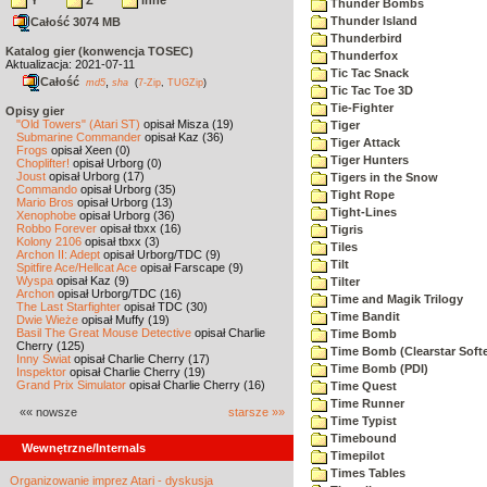
Y
Z
inne
Thunder Bombs
Thunder Island
Całość 3074 MB
Thunderbird
Katalog gier (konwencja TOSEC)
Thunderfox
Aktualizacja: 2021-07-11
Tic Tac Snack
Całość
,
md5
sha
(
7-Zip
,
TUGZip
)
Tic Tac Toe 3D
Tie-Fighter
Opisy gier
"Old Towers" (Atari ST)
opisał Misza (19)
Tiger
Submarine Commander
opisał Kaz (36)
Tiger Attack
Frogs
opisał Xeen (0)
Tiger Hunters
Choplifter!
opisał Urborg (0)
Joust
opisał Urborg (17)
Tigers in the Snow
Commando
opisał Urborg (35)
Tight Rope
Mario Bros
opisał Urborg (13)
Tight-Lines
Xenophobe
opisał Urborg (36)
Robbo Forever
opisał tbxx (16)
Tigris
Kolony 2106
opisał tbxx (3)
Tiles
Archon II: Adept
opisał Urborg/TDC (9)
Tilt
Spitfire Ace/Hellcat Ace
opisał Farscape (9)
Wyspa
opisał Kaz (9)
Tilter
Archon
opisał Urborg/TDC (16)
Time and Magik Trilogy
The Last Starfighter
opisał TDC (30)
Time Bandit
Dwie Wieże
opisał Muffy (19)
Basil The Great Mouse Detective
opisał Charlie
Time Bomb
Cherry (125)
Time Bomb (Clearstar Soft
Inny Świat
opisał Charlie Cherry (17)
Time Bomb (PDI)
Inspektor
opisał Charlie Cherry (19)
Grand Prix Simulator
opisał Charlie Cherry (16)
Time Quest
Time Runner
«« nowsze
starsze »»
Time Typist
Timebound
Wewnętrzne/Internals
Timepilot
Times Tables
Organizowanie imprez Atari - dyskusja