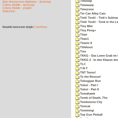
Timeslip
Atari demoscene database - dyskusja
Colony Mobile - dyskusja
Timewarp
Colony Mobile - projekt
Timezone
Statystyki
Tin Can Alley Cats
Tink! Tonk! - Tink's Subtrac
Tink! Tonk! - Tonk in the 
Tiny Mite
Nowinki
tworzone dzięki
CuteNews
Tiny Pong+
Titan
Titan1
Titanic II
Titlebout
Tixo
TKKG - Das Leere Grab im
TKKG 2 - In den Klauen des
TLC
T-N-T
TNT Terror!
To the Rescue!
Toboggan Run
Tobot - Part I
Tobot - Part II
Tomahawk
Tomb of Death, The
Tombstone City
Tomcat
Tommingi
Top Gun Pinball