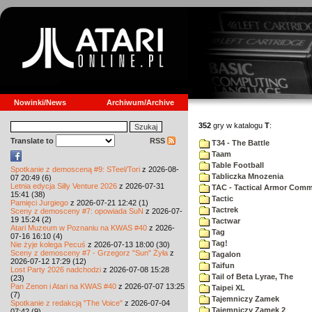
Nowinki/News
Archiwum/Archive
352
gry w katalogu
T
:
Translate to
RSS
T34 - The Battle
Taam
Table Football
Spotkanie z demosceną #9: STeel/Tori
z 2026-08-
Tabliczka Mnozenia
07 20:49 (6)
Letnia edycja Silly Venture 2026
z 2026-07-31
TAC - Tactical Armor Com
15:41 (38)
Tactic
Pamięci Jurgiego
z 2026-07-21 12:42 (1)
Tactrek
Sceny z demosceny #7: opowiada SuN
z 2026-07-
19 15:24 (2)
Tactwar
Atari Muzeum w Poznaniu na KWAS #40
z 2026-
Tag
07-16 16:10 (4)
Tag!
Nie żyje kolega Pecuś
z 2026-07-13 18:00 (30)
Sceny z demosceny #7 - Grzegorz "Sun" Żyła
z
Tagalon
2026-07-12 17:29 (12)
Taifun
Lost Party 2026 nadchodzi
z 2026-07-08 15:28
Tail of Beta Lyrae, The
(23)
Pan Zenon i Atari na KWAS #40
z 2026-07-07 13:25
Taipei XL
(7)
Tajemniczy Zamek
Spotkanie z redakcją "The Voice"
z 2026-07-04
Tajemniczy Zamek 2
07:42 (9)