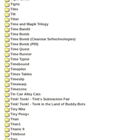
Tigris
Tiles
Tilt
Tilter
Time and Magik Trilogy
Time Bandit
Time Bomb
Time Bomb (Clearstar Softechnologies)
Time Bomb (PDI)
Time Quest
Time Runner
Time Typist
Timebound
Timepilot
Times Tables
Timeslip
Timewarp
Timezone
Tin Can Alley Cats
Tink! Tonk! - Tink's Subtraction Fair
Tink! Tonk! - Tonk in the Land of Buddy-Bots
Tiny Mite
Tiny Pong+
Titan
Titan1
Titanic II
Titlebout
Tixo