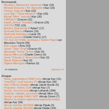
Rozmawiali
Wywiad z Mariuszem Jaroszem
i Kaz (16)
Wywiad Dracona z Mr. Bacardim
i Kaz (16)
Tomasz Dajczak
i Kaz (22)
Lech Bąk i "Świat Młodych"
i Kaz (26)
Michał "Mike" Jaskuła
i Kaz (30)
F#READY
i Dracon (22)
Daniel „Arctus” Kowalski
i Dracon (25)
KATOD
i TDC (15)
Mariusz Wojcieszek
i "Adam" (17)
Romuald Bacza
i Ramos (16)
Śledzenie Amentesa
i Larek (9)
Leszek Łuciów
i Charlie Cherry (17)
TO JUŻ ZA TOBĄ: rozmowa z Bobem Pape
i cpt.
Misumaru Tenchi (39)
Rob Jaeger
i Emu (53)
Jacek "Tabu" Grad
i Dracon (0)
Alexander "Koma" Schön
i Kaz (0)
Maciej Ślifirczyk
i Charlie Cherry (0)
Jarek "Odyniec1" Wyszyński
i Kaz (0)
Marek Bojarski
i Kaz (0)
Olgierd Niemyjski
i Ramos (0)
«« nowsze
starsze »»
Stragan
Nowe, pojemniejsze RAM-Carty
oferuje Kaz (21)
"mouSTer" czyli myszka ST
oferuje Kaz (30)
Atari USBJoy Adapter
oferuje Jakub Husak (0)
Programy: Kolony 2106
oferuje Kaz (7)
Sprzęt: rozszerzenia
oferuje Lotharek (399)
Gadżety: naklejki, pocztówki
oferuje Sikor (11)
Sprzęt: cartridge RAM-CART
oferuje Zenon (7)
Miejsce na drobne ogłoszenia kupna/sprzedaży
oferuje Kaz (58)
Sprzęt: interfejs SIO2IDE
oferuje Piguła (3)
Sprzęt: interfejs SIO2SD
oferuje Piguła (115)