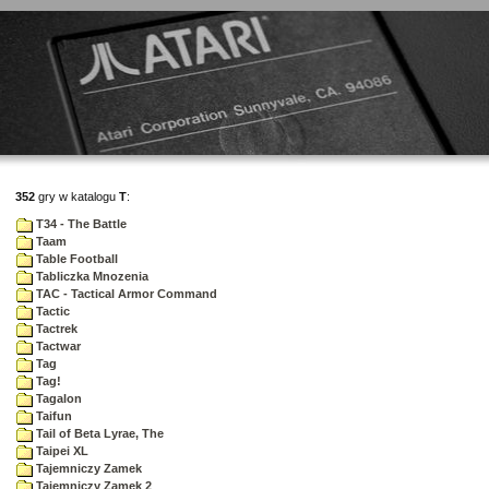
352
gry w katalogu
T
:
T34 - The Battle
Taam
Table Football
Tabliczka Mnozenia
TAC - Tactical Armor Command
Tactic
Tactrek
Tactwar
Tag
Tag!
Tagalon
Taifun
Tail of Beta Lyrae, The
Taipei XL
Tajemniczy Zamek
Tajemniczy Zamek 2