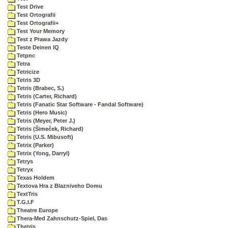
Test Drive
Test Ortografii
Test Ortografii+
Test Your Memory
Test z Prawa Jazdy
Teste Deinen IQ
Tetpnc
Tetra
Tetricize
Tetris 3D
Tetris (Brabec, S.)
Tetris (Carter, Richard)
Tetris (Fanatic Star Software - Fandal Software)
Tetris (Hero Music)
Tetris (Meyer, Peter J.)
Tetris (Šimeček, Richard)
Tetris (U.S. Mibusoft)
Tetrix (Parker)
Tetrix (Yong, Darryl)
Tetrys
Tetryx
Texas Holdem
Textova Hra z Blazniveho Domu
TextTris
T.G.I.F
Theatre Europe
Thera-Med Zahnschutz-Spiel, Das
Thetris