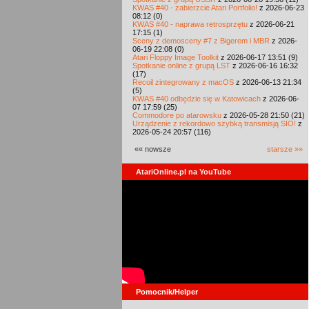
KWAS #40 - zabierzcie Atari Portfolio!
z 2026-06-23
08:12 (0)
KWAS #40 - naprawa retrosprzętu
z 2026-06-21
17:15 (1)
Sceny z demosceny #7 z Bigerem i MBR
z 2026-
06-19 22:08 (0)
Atari Floppy Image Toolkit
z 2026-06-17 13:51 (9)
Spotkanie online z grupą LST
z 2026-06-16 16:32
(17)
Recoil zintegrowany z macOS
z 2026-06-13 21:34
(5)
KWAS #40 odbędzie się w Katowicach
z 2026-06-
07 17:59 (25)
Commodore po atarowsku
z 2026-05-28 21:50 (21)
Urządzenie z rekordowo szybką transmisją SIO!
z
2026-05-24 20:57 (116)
«« nowsze
starsze »»
AtariOnline.pl na YouTube
Pomocnik/Helper