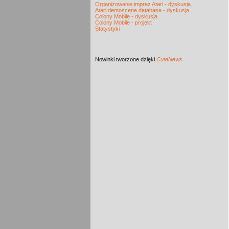
Organizowanie imprez Atari - dyskusja
Atari demoscene database - dyskusja
Colony Mobile - dyskusja
Colony Mobile - projekt
Statystyki
Nowinki
tworzone dzięki
CuteNews