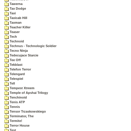
Tawerna
Tax Dodge
Taxi
Taxicab Hill
Taxman
Teacher Killer
Teaser
Tech
Technoid
Technus - Technologic Soldier
Tecno Ninja
Tedecujace Starcie
Tee Off
Tekblast
Telefon Terror
Telengard
Telespiel
Tell
Tempest Xtreem
Temple of Apshai Trilogy
Tenchinoid
Tenis ATP
Tennis
Tensor Trzaskowskiego
Terminator, The
Termite!
Terror House
Test