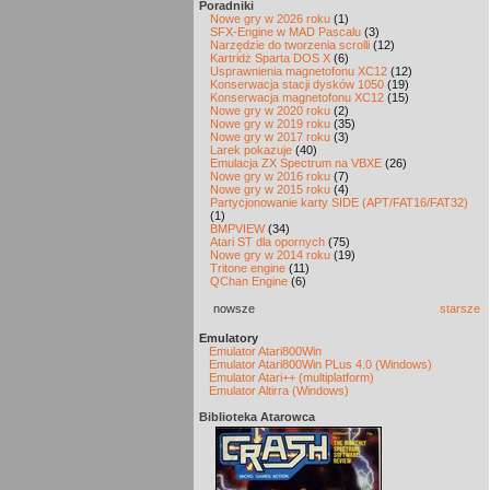
Poradniki
Nowe gry w 2026 roku
(1)
SFX-Engine w MAD Pascalu
(3)
Narzędzie do tworzenia scrolli
(12)
Kartridż Sparta DOS X
(6)
Usprawnienia magnetofonu XC12
(12)
Konserwacja stacji dysków 1050
(19)
Konserwacja magnetofonu XC12
(15)
Nowe gry w 2020 roku
(2)
Nowe gry w 2019 roku
(35)
Nowe gry w 2017 roku
(3)
Larek pokazuje
(40)
Emulacja ZX Spectrum na VBXE
(26)
Nowe gry w 2016 roku
(7)
Nowe gry w 2015 roku
(4)
Partycjonowanie karty SIDE (APT/FAT16/FAT32)
(1)
BMPVIEW
(34)
Atari ST dla opornych
(75)
Nowe gry w 2014 roku
(19)
Tritone engine
(11)
QChan Engine
(6)
nowsze
starsze
Emulatory
Emulator Atari800Win
Emulator Atari800Win PLus 4.0 (Windows)
Emulator Atari++ (multiplatform)
Emulator Altirra (Windows)
Biblioteka Atarowca