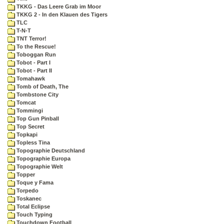
TKKG - Das Leere Grab im Moor
TKKG 2 - In den Klauen des Tigers
TLC
T-N-T
TNT Terror!
To the Rescue!
Toboggan Run
Tobot - Part I
Tobot - Part II
Tomahawk
Tomb of Death, The
Tombstone City
Tomcat
Tommingi
Top Gun Pinball
Top Secret
Topkapi
Topless Tina
Topographie Deutschland
Topographie Europa
Topographie Welt
Topper
Toque y Fama
Torpedo
Toskanec
Total Eclipse
Touch Typing
Touchdown Football