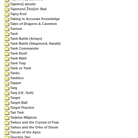
Tajemný amulet
Tajemství Žlutých Skal
Tajny Kod
Taking in Accurate Knowledge
Tales of Dragons & Cavemen
Tanium
Tank
Tank Battle (Arrays)
Tank Battle (Siegmund, Harald)
Tank Commander
Tank Duel!
Tank Math
Tank Trap
Tank vs Tank
Tanks
Tanktics
Tapper
Targ
Targ (I.K. Soft)
Target
Target Ball
Target Practice
Tari Trek
Tarjetas Mágicas
Tarkus and the Crystal of Fear
Tarkus and the Orbs of Doom
Tarzan of the Apes
Taucher, Der