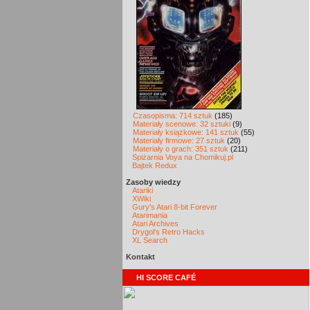
Czasopisma: 714 sztuk
(185)
Materiały scenowe: 32 sztuki
(9)
Materiały książkowe: 141 sztuk
(55)
Materiały firmowe: 27 sztuk
(20)
Materiały o grach: 351 sztuk
(211)
Spiżarnia Voya na Chomikuj.pl
Bajtek Redux
Zasoby wiedzy
Atariki
XWiki
Gury's Atari 8-bit Forever
Atarimania
Atari Archives
Drygol's Retro Hacks
XL Search
Kontakt
HI SCORE CAFÉ