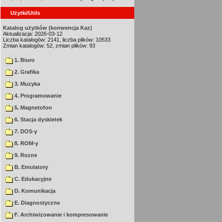
Użytki/Utils
Katalog użytków (konwencja Kaz)
Aktualizacja: 2026-03-12
Liczba katalogów: 2141, liczba plików: 10533
Zmian katalogów: 52, zmian plików: 93
1. Biuro
2. Grafika
3. Muzyka
4. Programowanie
5. Magnetofon
6. Stacja dyskietek
7. DOS-y
8. ROM-y
9. Rozne
B. Emulatory
C. Edukacyjne
D. Komunikacja
E. Diagnostyczne
F. Archiwizowanie i kompresowanie