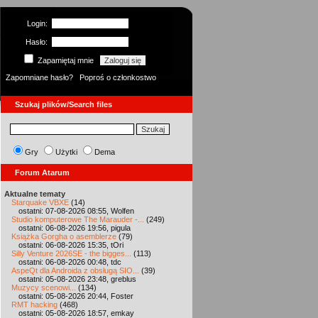
Login:
Hasło:
Zapamiętaj mnie
Zapomniane hasło?
Poproś o członkostwo
Szukaj plików/Search files
Gry
Użytki
Dema
Forum Atarum
Aktualne tematy
Starquake VBXE
(14)
ostatni: 07-08-2026 08:55, Wolfen
Studio komputerowe The Marauder -...
(249)
ostatni: 06-08-2026 19:56, pigula
Książka Gorgha o asemblerze
(79)
ostatni: 06-08-2026 15:35, tOri
Silly Venture 2026SE - the bigges...
(113)
ostatni: 06-08-2026 00:48, tdc
AspeQt dla Androida z obsługą SIO...
(39)
ostatni: 05-08-2026 23:48, greblus
Muzycy scenowi...
(134)
ostatni: 05-08-2026 20:44, Foster
RMT hacking
(468)
ostatni: 05-08-2026 18:57, emkay