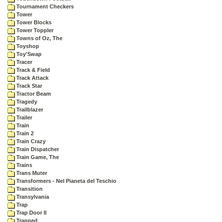
Tournament Checkers
Tower
Tower Blocks
Tower Toppler
Towns of Oz, The
Toyshop
Toy'Swap
Tracer
Track & Field
Track Attack
Track Star
Tractor Beam
Tragedy
Trailblazer
Trailer
Train
Train 2
Train Crazy
Train Dispatcher
Train Game, The
Trains
Trans Muter
Transformers - Nel Pianeta del Teschio
Transition
Transylvania
Trap
Trap Door II
Trapped