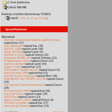
Z. Inne platformy
Całość 908 MB
Katalog użytków (konwencja TOSEC)
Całość
,
md5
sha
(
7-Zip
,
TUGZip
)
Sprzęt/Hardware
Wynalazki
Atari jako programator pojazdu gąsienicowego
napisał Kaz (17)
Atari i Bluetooth
napisał Kaz (35)
SIO2PC-USB
napisał Larek (46)
Nowe SIO2SD
napisał Larek (0)
SIO2SD w CA12
napisał Urborg (15)
Ratowanie ATMEL-ów
napisał Yoohaas (12)
Projektowanie cartów
napisał Zenon (12)
Joystick do Atari
napisał Larek (54)
Tygrys Turbo
napisał Kaz (13)
Testowałem "Simple Stereo"
napisał Zaxon (5)
Rozszerzenie 1MB
napisał Asal (21)
Joystick trzyprzyciskowy
napisał Sikor (18)
Moje MyIDE oraz SIO2PC na USB
napisał Zaxon
(16)
Jak wykonać płytkę drukowaną?
napisał Zaxon
(28)
Rozszerzenie 576kB
napisał Asal (36)
Soczyste kolory
napisał scalak (29)
XEGS Box
napisał Zaxon (13)
Atari w różnych rolach
napisał Różyk (9)
SIO2IDE w pudełku
napisał Kaz (27)
Atari steruje tokarką
napisał Kaz (15)