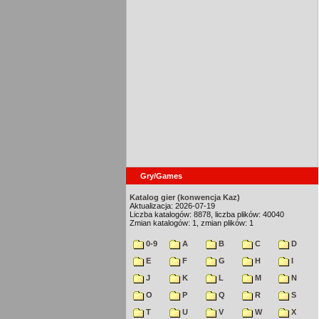
Gry/Games
Katalog gier (konwencja Kaz)
Aktualizacja: 2026-07-19
Liczba katalogów: 8878, liczba plików: 40040
Zmian katalogów: 1, zmian plików: 1
0-9
A
B
C
D
E
F
G
H
I
J
K
L
M
N
O
P
Q
R
S
T
U
V
W
X