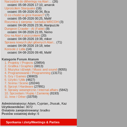
Narzędzie do ditheringu na Atari ...
(26)
ostatni: 05-08-2026 17:10, amarok
Uprościłem Starquake
(16)
ostatni: 05-08-2026 00:34, Bca
O co chodzi w grze Kasiarz?
(7)
ostatni: 05-08-2026 00:25, MaW
Rocznica 1 sierpnia - turówka WRCOH
(3)
ostatni: 04-08-2026 23:36, Ataripuzzle
Dungeon Crawler - AI (Fable)
(9)
ostatni: 04-08-2026 21:05, Nemo
Gry na Atari z pszczołami
(20)
ostatni: 04-08-2026 19:38, miker
Sprawa nowych płyt głównych Atari...
(71)
ostatni: 04-08-2026 19:18, tebe
Konsole z Lidla
(14)
ostatni: 04-08-2026 09:48, MaW
Kategorie Forum Atarum
1. Projekty / Projects
(29854)
2. Grafika / Graphics
(6813)
3. Muzyka i dźwięk / Music and sound
(8055)
4. Programowanie / Programming
(13171)
5. Gry / Games
(36903)
6. Użytki / Utils
(4827)
7. Scena / Scene
(20244)
8. Sprzęt / Hardware
(27891)
9. Sprawy wewnętrzne / Internal affairs
(5842)
10. Sprzedam / Kupię / Zamienię
(8193)
11. Inne / Other
(33759)
Administratorzy:
Adam, Cyprian, Jhusak, Kaz
Użytkowników:
3072
Ostatnio zarejestrowany:
bradko
Postów ostatniej doby:
6
Spotkania i zloty/Meetings & Parties