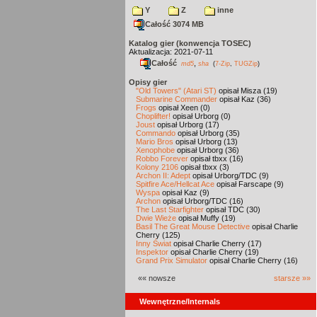
Y
Z
inne
Całość 3074 MB
Katalog gier (konwencja TOSEC)
Aktualizacja: 2021-07-11
Całość
,
md5
sha
(
7-Zip
,
TUGZip
)
Opisy gier
"Old Towers" (Atari ST)
opisał Misza (19)
Submarine Commander
opisał Kaz (36)
Frogs
opisał Xeen (0)
Choplifter!
opisał Urborg (0)
Joust
opisał Urborg (17)
Commando
opisał Urborg (35)
Mario Bros
opisał Urborg (13)
Xenophobe
opisał Urborg (36)
Robbo Forever
opisał tbxx (16)
Kolony 2106
opisał tbxx (3)
Archon II: Adept
opisał Urborg/TDC (9)
Spitfire Ace/Hellcat Ace
opisał Farscape (9)
Wyspa
opisał Kaz (9)
Archon
opisał Urborg/TDC (16)
The Last Starfighter
opisał TDC (30)
Dwie Wieże
opisał Muffy (19)
Basil The Great Mouse Detective
opisał Charlie
Cherry (125)
Inny Świat
opisał Charlie Cherry (17)
Inspektor
opisał Charlie Cherry (19)
Grand Prix Simulator
opisał Charlie Cherry (16)
«« nowsze
starsze »»
Wewnętrzne/Internals