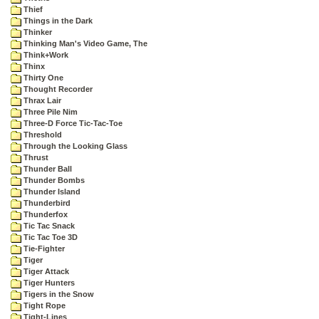
Thief
Things in the Dark
Thinker
Thinking Man's Video Game, The
Think+Work
Thinx
Thirty One
Thought Recorder
Thrax Lair
Three Pile Nim
Three-D Force Tic-Tac-Toe
Threshold
Through the Looking Glass
Thrust
Thunder Ball
Thunder Bombs
Thunder Island
Thunderbird
Thunderfox
Tic Tac Snack
Tic Tac Toe 3D
Tie-Fighter
Tiger
Tiger Attack
Tiger Hunters
Tigers in the Snow
Tight Rope
Tight-Lines