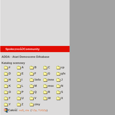
Społeczność/Community
ADDA - Atari Demoscene DAtabase
Katalog scenowy
#
A
B
C
cp
D
E
F
G
gfx
H
I
!info
inne
J
K
L
M
msx
N
O
P
Q
R
S
T
U
V
W
X
Y
Z
ziny
Całość
,
md5
sha
(
7-Zip
,
TUGZip
)