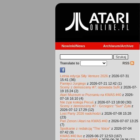
Nowinki/News
Archiwum/Archive
Translate to
RSS
Letnia edycja Silly Venture 2026
z 2026-07-31
15:41 (36)
Pamięci Jurgiego
z 2026-07-21 12:42 (1)
Sceny z demosceny #7: opowiada SuN
z 2026-07-
19 15:24 (2)
Atari Muzeum w Poznaniu na KWAS #40
z 2026-
07-16 16:10 (4)
Nie żyje kolega Pecuś
z 2026-07-13 18:00 (30)
Sceny z demosceny #7 - Grzegorz "Sun" Żyła
z
2026-07-12 17:29 (12)
Lost Party 2026 nadchodzi
z 2026-07-08 15:28
(23)
Pan Zenon i Atari na KWAS #40
z 2026-07-07 13:25
(7)
Spotkanie z redakcją "The Voice"
z 2026-07-04
07:42 (9)
KWAS #40 live
z 2026-06-27 12:53 (167)
Spotkanie z grupą USSR
z 2026-06-26 19:36 (11)