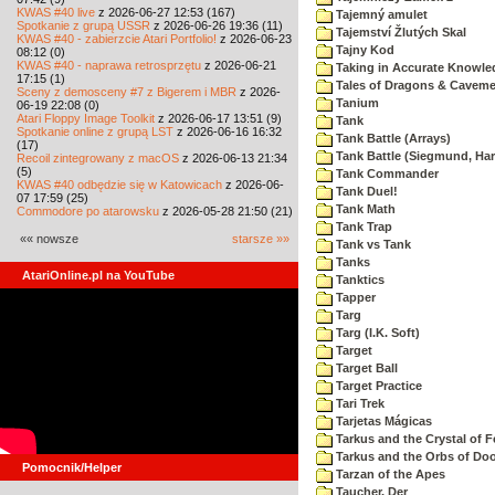
KWAS #40 live
z 2026-06-27 12:53 (167)
Tajemný amulet
Spotkanie z grupą USSR
z 2026-06-26 19:36 (11)
Tajemství Žlutých Skal
KWAS #40 - zabierzcie Atari Portfolio!
z 2026-06-23
Tajny Kod
08:12 (0)
KWAS #40 - naprawa retrosprzętu
z 2026-06-21
Taking in Accurate Knowle
17:15 (1)
Tales of Dragons & Cavem
Sceny z demosceny #7 z Bigerem i MBR
z 2026-
Tanium
06-19 22:08 (0)
Atari Floppy Image Toolkit
z 2026-06-17 13:51 (9)
Tank
Spotkanie online z grupą LST
z 2026-06-16 16:32
Tank Battle (Arrays)
(17)
Tank Battle (Siegmund, Har
Recoil zintegrowany z macOS
z 2026-06-13 21:34
(5)
Tank Commander
KWAS #40 odbędzie się w Katowicach
z 2026-06-
Tank Duel!
07 17:59 (25)
Tank Math
Commodore po atarowsku
z 2026-05-28 21:50 (21)
Tank Trap
«« nowsze
starsze »»
Tank vs Tank
Tanks
AtariOnline.pl na YouTube
Tanktics
Tapper
Targ
Targ (I.K. Soft)
Target
Target Ball
Target Practice
Tari Trek
Tarjetas Mágicas
Tarkus and the Crystal of F
Tarkus and the Orbs of D
Pomocnik/Helper
Tarzan of the Apes
Taucher, Der