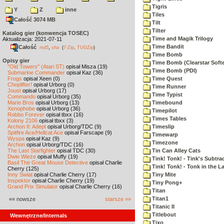
Tigris
Y
Z
inne
Tiles
Całość 3074 MB
Tilt
Tilter
Katalog gier (konwencja TOSEC)
Time and Magik Trilogy
Aktualizacja: 2021-07-11
Time Bandit
Całość
,
md5
sha
(
7-Zip
,
TUGZip
)
Time Bomb
Opisy gier
Time Bomb (Clearstar Soft
"Old Towers" (Atari ST)
opisał Misza (19)
Time Bomb (PDI)
Submarine Commander
opisał Kaz (36)
Frogs
opisał Xeen (0)
Time Quest
Choplifter!
opisał Urborg (0)
Time Runner
Joust
opisał Urborg (17)
Time Typist
Commando
opisał Urborg (35)
Mario Bros
opisał Urborg (13)
Timebound
Xenophobe
opisał Urborg (36)
Timepilot
Robbo Forever
opisał tbxx (16)
Times Tables
Kolony 2106
opisał tbxx (3)
Archon II: Adept
opisał Urborg/TDC (9)
Timeslip
Spitfire Ace/Hellcat Ace
opisał Farscape (9)
Timewarp
Wyspa
opisał Kaz (9)
Timezone
Archon
opisał Urborg/TDC (16)
The Last Starfighter
opisał TDC (30)
Tin Can Alley Cats
Dwie Wieże
opisał Muffy (19)
Tink! Tonk! - Tink's Subtrac
Basil The Great Mouse Detective
opisał Charlie
Tink! Tonk! - Tonk in the 
Cherry (125)
Inny Świat
opisał Charlie Cherry (17)
Tiny Mite
Inspektor
opisał Charlie Cherry (19)
Tiny Pong+
Grand Prix Simulator
opisał Charlie Cherry (16)
Titan
Titan1
«« nowsze
starsze »»
Titanic II
Titlebout
Wewnętrzne/Internals
Tixo