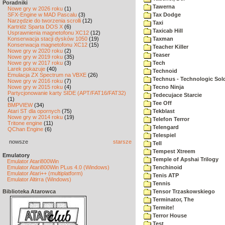
Poradniki
Tawerna
Nowe gry w 2026 roku
(1)
SFX-Engine w MAD Pascalu
(3)
Tax Dodge
Narzędzie do tworzenia scrolli
(12)
Taxi
Kartridż Sparta DOS X
(6)
Taxicab Hill
Usprawnienia magnetofonu XC12
(12)
Konserwacja stacji dysków 1050
(19)
Taxman
Konserwacja magnetofonu XC12
(15)
Teacher Killer
Nowe gry w 2020 roku
(2)
Teaser
Nowe gry w 2019 roku
(35)
Nowe gry w 2017 roku
(3)
Tech
Larek pokazuje
(40)
Technoid
Emulacja ZX Spectrum na VBXE
(26)
Technus - Technologic Sold
Nowe gry w 2016 roku
(7)
Nowe gry w 2015 roku
(4)
Tecno Ninja
Partycjonowanie karty SIDE (APT/FAT16/FAT32)
Tedecujace Starcie
(1)
Tee Off
BMPVIEW
(34)
Atari ST dla opornych
(75)
Tekblast
Nowe gry w 2014 roku
(19)
Telefon Terror
Tritone engine
(11)
Telengard
QChan Engine
(6)
Telespiel
nowsze
starsze
Tell
Tempest Xtreem
Emulatory
Temple of Apshai Trilogy
Emulator Atari800Win
Emulator Atari800Win PLus 4.0 (Windows)
Tenchinoid
Emulator Atari++ (multiplatform)
Tenis ATP
Emulator Altirra (Windows)
Tennis
Biblioteka Atarowca
Tensor Trzaskowskiego
Terminator, The
Termite!
Terror House
Test