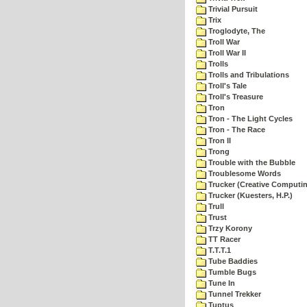
Trivial Pursuit
Trix
Troglodyte, The
Troll War
Troll War II
Trolls
Trolls and Tribulations
Troll's Tale
Troll's Treasure
Tron
Tron - The Light Cycles
Tron - The Race
Tron II
Trong
Trouble with the Bubble
Troublesome Words
Trucker (Creative Computi
Trucker (Kuesters, H.P.)
Trull
Trust
Trzy Korony
TT Racer
T.T.T.1
Tube Baddies
Tumble Bugs
Tune In
Tunnel Trekker
Tuptus