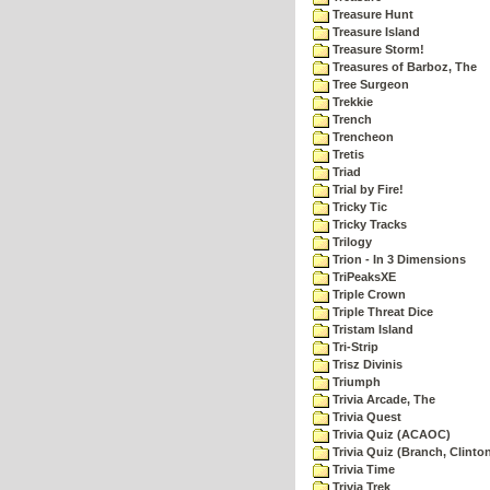
Treasure Hunt
Treasure Island
Treasure Storm!
Treasures of Barboz, The
Tree Surgeon
Trekkie
Trench
Trencheon
Tretis
Triad
Trial by Fire!
Tricky Tic
Tricky Tracks
Trilogy
Trion - In 3 Dimensions
TriPeaksXE
Triple Crown
Triple Threat Dice
Tristam Island
Tri-Strip
Trisz Divinis
Triumph
Trivia Arcade, The
Trivia Quest
Trivia Quiz (ACAOC)
Trivia Quiz (Branch, Clinto
Trivia Time
Trivia Trek