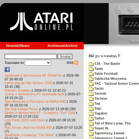
Nowinki/News
Archiwum/Archive
352
gry w katalogu
T
:
Translate to
RSS
T34 - The Battle
Taam
Table Football
Spotkanie z demosceną #9: STeel/Tori
z 2026-08-
Tabliczka Mnozenia
07 20:49 (0)
Letnia edycja Silly Venture 2026
z 2026-07-31
TAC - Tactical Armor Com
15:41 (38)
Tactic
Pamięci Jurgiego
z 2026-07-21 12:42 (1)
Tactrek
Sceny z demosceny #7: opowiada SuN
z 2026-07-
19 15:24 (2)
Tactwar
Atari Muzeum w Poznaniu na KWAS #40
z 2026-
Tag
07-16 16:10 (4)
Tag!
Nie żyje kolega Pecuś
z 2026-07-13 18:00 (30)
Sceny z demosceny #7 - Grzegorz "Sun" Żyła
z
Tagalon
2026-07-12 17:29 (12)
Taifun
Lost Party 2026 nadchodzi
z 2026-07-08 15:28
Tail of Beta Lyrae, The
(23)
Pan Zenon i Atari na KWAS #40
z 2026-07-07 13:25
Taipei XL
(7)
Tajemniczy Zamek
Spotkanie z redakcją "The Voice"
z 2026-07-04
Tajemniczy Zamek 2
07:42 (9)