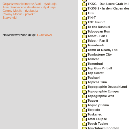
Organizowanie imprez Atari - dyskusja
TKKG - Das Leere Grab im
Atari demoscene database - dyskusja
TKKG 2 - In den Klauen des
Colony Mobile - dyskusja
TLC
Colony Mobile - projekt
Statystyki
T-N-T
TNT Terror!
To the Rescue!
Toboggan Run
Nowinki
tworzone dzięki
CuteNews
Tobot - Part I
Tobot - Part II
Tomahawk
Tomb of Death, The
Tombstone City
Tomcat
Tommingi
Top Gun Pinball
Top Secret
Topkapi
Topless Tina
Topographie Deutschland
Topographie Europa
Topographie Welt
Topper
Toque y Fama
Torpedo
Toskanec
Total Eclipse
Touch Typing
Touchdown Football