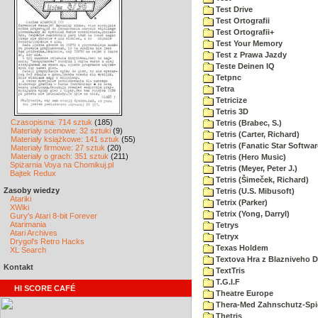
Test Drive
Test Ortografii
Test Ortografii+
Test Your Memory
Test z Prawa Jazdy
Teste Deinen IQ
Tetpnc
Tetra
Tetricize
Tetris 3D
Czasopisma: 714 sztuk
(185)
Tetris (Brabec, S.)
Materiały scenowe: 32 sztuki
(9)
Tetris (Carter, Richard)
Materiały książkowe: 141 sztuk
(55)
Tetris (Fanatic Star Softwar
Materiały firmowe: 27 sztuk
(20)
Materiały o grach: 351 sztuk
(211)
Tetris (Hero Music)
Spiżarnia Voya na Chomikuj.pl
Tetris (Meyer, Peter J.)
Bajtek Redux
Tetris (Šimeček, Richard)
Zasoby wiedzy
Tetris (U.S. Mibusoft)
Atariki
Tetrix (Parker)
XWiki
Tetrix (Yong, Darryl)
Gury's Atari 8-bit Forever
Atarimania
Tetrys
Atari Archives
Tetryx
Drygol's Retro Hacks
Texas Holdem
XL Search
Textova Hra z Blazniveho
Kontakt
TextTris
T.G.I.F
HI SCORE CAFÉ
Theatre Europe
Thera-Med Zahnschutz-Spie
Thetris