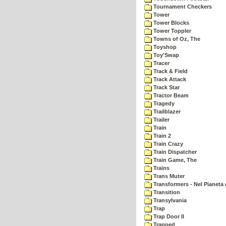
Tournament Checkers
Tower
Tower Blocks
Tower Toppler
Towns of Oz, The
Toyshop
Toy'Swap
Tracer
Track & Field
Track Attack
Track Star
Tractor Beam
Tragedy
Trailblazer
Trailer
Train
Train 2
Train Crazy
Train Dispatcher
Train Game, The
Trains
Trans Muter
Transformers - Nel Pianeta 
Transition
Transylvania
Trap
Trap Door II
Trapped