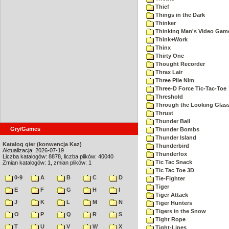
Thief
Things in the Dark
Thinker
Thinking Man's Video Gam
Think+Work
Thinx
Thirty One
Thought Recorder
Thrax Lair
Three Pile Nim
Three-D Force Tic-Tac-Toe
Threshold
Through the Looking Glas
Thrust
Thunder Ball
Gry/Games
Thunder Bombs
Thunder Island
Katalog gier (konwencja Kaz)
Thunderbird
Aktualizacja: 2026-07-19
Thunderfox
Liczba katalogów: 8878, liczba plików: 40040
Tic Tac Snack
Zmian katalogów: 1, zmian plików: 1
Tic Tac Toe 3D
0-9
A
B
C
D
Tie-Fighter
Tiger
E
F
G
H
I
Tiger Attack
J
K
L
M
N
Tiger Hunters
Tigers in the Snow
O
P
Q
R
S
Tight Rope
T
U
V
W
X
Tight-Lines