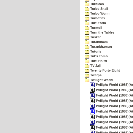
Turbican
Turbo Snail
Turbo Worm
Turboflex
Turf-Form
Turmoil
Turn the Tables
Tusker
Tutankham
Tutankhamun
Tutoris
Tut's Tomb
Tutti Frutti
TV Jaji
Twenty Forty Eight
Twerps
Twilight World
Twilight World (1986)(At
Twilight World (1986)(At
Twilight World (1986)(A
Twilight World (1986)(At
Twilight World (1986)(At
Twilight World (1986)(At
Twilight World (1986)(At
Twilight World (1986)(A
Twilight World (1986)(Ata
Twilight World (1986)(At