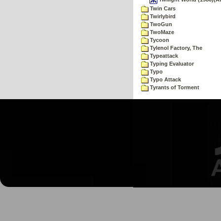
Twin Cars
Twirlybird
TwoGun
TwoMaze
Tycoon
Tylenol Factory, The
Typeattack
Typing Evaluator
Typo
Typo Attack
Tyrants of Torment