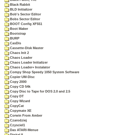
Black Rabbit
BLD Initializer
Bob's Sector Editor
Bobs Sector Editor
BOOT Config XF551
Boot Maker
Bootstrap
BURP
CasDis
Cassette-Disk Master
Chaos Init 2
Chaos Loader
Chaos Loader Initializer
Chaos Loader+ Instalator
Compy Shop Speedy 1050 System Software
Copier UM-Disc
Copy 2000
Copy CD 54k
Copy Disc to Tape for DOS 2.0 and 2.5
Copy DT
Copy Wizard
CopyCat
Copymate XE
Corwin From Amber
Czarodziej
Czysciel1
Das ATARI-Menue
Digital II