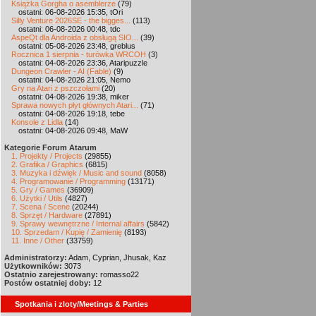
Książka Gorgha o asemblerze
(79)
ostatni: 06-08-2026 15:35, tOri
Silly Venture 2026SE - the bigges...
(113)
ostatni: 06-08-2026 00:48, tdc
AspeQt dla Androida z obsługą SIO...
(39)
ostatni: 05-08-2026 23:48, greblus
Rocznica 1 sierpnia - turówka WRCOH
(3)
ostatni: 04-08-2026 23:36, Ataripuzzle
Dungeon Crawler - AI (Fable)
(9)
ostatni: 04-08-2026 21:05, Nemo
Gry na Atari z pszczołami
(20)
ostatni: 04-08-2026 19:38, miker
Sprawa nowych płyt głównych Atari...
(71)
ostatni: 04-08-2026 19:18, tebe
Konsole z Lidla
(14)
ostatni: 04-08-2026 09:48, MaW
Kategorie Forum Atarum
1. Projekty / Projects
(29855)
2. Grafika / Graphics
(6815)
3. Muzyka i dźwięk / Music and sound
(8058)
4. Programowanie / Programming
(13171)
5. Gry / Games
(36909)
6. Użytki / Utils
(4827)
7. Scena / Scene
(20244)
8. Sprzęt / Hardware
(27891)
9. Sprawy wewnętrzne / Internal affairs
(5842)
10. Sprzedam / Kupię / Zamienię
(8193)
11. Inne / Other
(33759)
Administratorzy:
Adam, Cyprian, Jhusak, Kaz
Użytkowników:
3073
Ostatnio zarejestrowany:
romasso22
Postów ostatniej doby:
12
Spotkania i zloty/Meetings & Parties