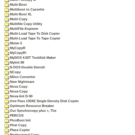
Multi-Boot
Multiboot to Cassette
Multi-Boot XL
Multi-Copy
Multifile Copy Utility
MultiFile-Kopierer
Multi-Load Tape To Disk Copier
Multi-Load Tape To Tape Copier
Mutar-2
MyCopyR
MyCopyR!
MyDOS 4.50T Tooldisk Maker
MyInit 89
N DOS Double Densiti
NCopy
NDos Converter
New Nightmare
Nova Copy
Nova-Copy
Nova-Init D-90
One Pass 130XE Single Density Disk Copier
Optimum Resource Breaker
Our Synchrocopy plus +, The
PERCUS
PicoBoot Init
Pirat Copy
Plaza Copier
Professional Copy