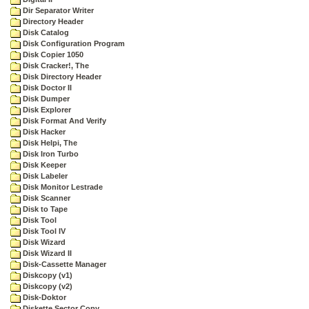
Dir Separator Writer
Directory Header
Disk Catalog
Disk Configuration Program
Disk Copier 1050
Disk Cracker!, The
Disk Directory Header
Disk Doctor II
Disk Dumper
Disk Explorer
Disk Format And Verify
Disk Hacker
Disk Helpi, The
Disk Iron Turbo
Disk Keeper
Disk Labeler
Disk Monitor Lestrade
Disk Scanner
Disk to Tape
Disk Tool
Disk Tool IV
Disk Wizard
Disk Wizard II
Disk-Cassette Manager
Diskcopy (v1)
Diskcopy (v2)
Disk-Doktor
Diskette Sector Copy