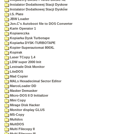
Instalator Dodatkowej Stacji Dyskow
Instalator Dodatkowej Stacji Dysków
I.S. Plate
JBW Loader
Jon.C's Autoboot file to DOS Converter
Karin Operator 1
Kopiareczka
Kopiarka Dysk Turbotape
Kopiarka DYSK-TURBOTAPE
Kopier-Superautomat 800XL
Kopirak
Laser TCopy 1.4
LDW super 2000 Init
Lestrade Disk Monitor
LiteDOS
Mad Copier
MALs Hexadecimal Sector Editor
MarcoLoader DD
Masker Demasker
Micro-DOS II D Initializer
Mini Copy
Mirage Disk Hacker
Monitor display GLUS
MS-Copy
Multdos
MultDOS
Multi Filecopy II
Multi Filecopy III