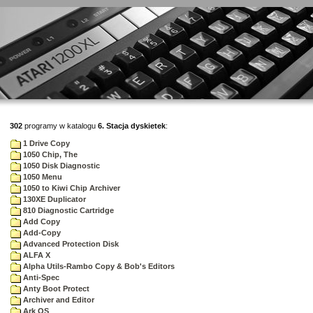
302
programy w katalogu
6. Stacja dyskietek
:
1 Drive Copy
1050 Chip, The
1050 Disk Diagnostic
1050 Menu
1050 to Kiwi Chip Archiver
130XE Duplicator
810 Diagnostic Cartridge
Add Copy
Add-Copy
Advanced Protection Disk
ALFA X
Alpha Utils-Rambo Copy & Bob's Editors
Anti-Spec
Anty Boot Protect
Archiver and Editor
Ark OS