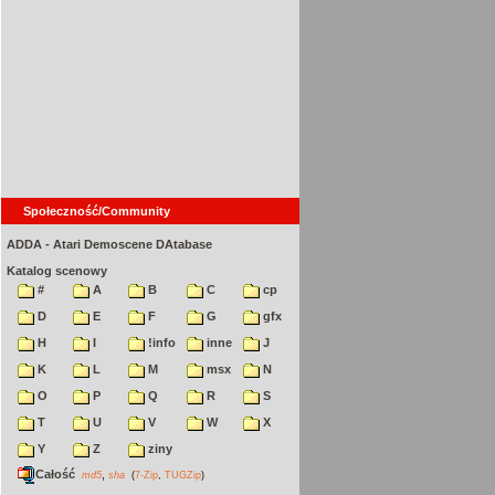
Społeczność/Community
ADDA - Atari Demoscene DAtabase
Katalog scenowy
#
A
B
C
cp
D
E
F
G
gfx
H
I
!info
inne
J
K
L
M
msx
N
O
P
Q
R
S
T
U
V
W
X
Y
Z
ziny
Całość
,
md5
sha
(
7-Zip
,
TUGZip
)