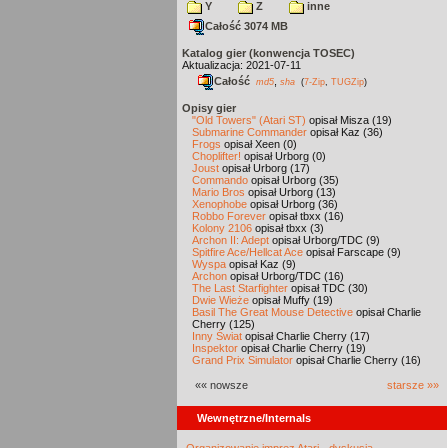
Y
Z
inne
Całość 3074 MB
Katalog gier (konwencja TOSEC)
Aktualizacja: 2021-07-11
Całość
,
md5
sha
(
7-Zip
,
TUGZip
)
Opisy gier
"Old Towers" (Atari ST)
opisał Misza (19)
Submarine Commander
opisał Kaz (36)
Frogs
opisał Xeen (0)
Choplifter!
opisał Urborg (0)
Joust
opisał Urborg (17)
Commando
opisał Urborg (35)
Mario Bros
opisał Urborg (13)
Xenophobe
opisał Urborg (36)
Robbo Forever
opisał tbxx (16)
Kolony 2106
opisał tbxx (3)
Archon II: Adept
opisał Urborg/TDC (9)
Spitfire Ace/Hellcat Ace
opisał Farscape (9)
Wyspa
opisał Kaz (9)
Archon
opisał Urborg/TDC (16)
The Last Starfighter
opisał TDC (30)
Dwie Wieże
opisał Muffy (19)
Basil The Great Mouse Detective
opisał Charlie
Cherry (125)
Inny Świat
opisał Charlie Cherry (17)
Inspektor
opisał Charlie Cherry (19)
Grand Prix Simulator
opisał Charlie Cherry (16)
«« nowsze
starsze »»
Wewnętrzne/Internals