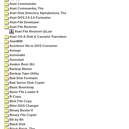
Atari Commander
Atari Commander, The
Atari Disk Directory Alphabetizer, The
Atari DOS 2.0 2.5 Formatter
Atari File Developer
Atari File Restorer
Atari File Restorer (b).atr
Atari OS-A Disk & Cassette Translator
AtariIBM
Autoboot file to DOS Converter
Autogo
Automake
Autostart
Avalon Boot 2k1
Backup Master
Backup Tape Utility
Bad Disk Formater
Bad Sector Disk Copier
Basic Bootstrap
Basic File Loader II
B-Copy
Best File Copy
Bibo-DOS Changer
Binary Buster II
Binary File Copier
Bit by Bit
Black Disk
Black Patch, The