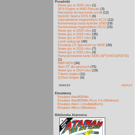
Poradniki
Nowe gry w 2026 roku
(1)
SFX-Engine w MAD Pascalu
(3)
Narzędzie do tworzenia scrolli
(12)
Kartridż Sparta DOS X
(6)
Usprawnienia magnetofonu XC12
(12)
Konserwacja stacji dysków 1050
(19)
Konserwacja magnetofonu XC12
(15)
Nowe gry w 2020 roku
(2)
Nowe gry w 2019 roku
(35)
Nowe gry w 2017 roku
(3)
Larek pokazuje
(40)
Emulacja ZX Spectrum na VBXE
(26)
Nowe gry w 2016 roku
(7)
Nowe gry w 2015 roku
(4)
Partycjonowanie karty SIDE (APT/FAT16/FAT32)
(1)
BMPVIEW
(34)
Atari ST dla opornych
(75)
Nowe gry w 2014 roku
(19)
Tritone engine
(11)
QChan Engine
(6)
nowsze
starsze
Emulatory
Emulator Atari800Win
Emulator Atari800Win PLus 4.0 (Windows)
Emulator Atari++ (multiplatform)
Emulator Altirra (Windows)
Biblioteka Atarowca