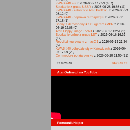
KWAS #40 live
z 2026-06-27 12:53 (167)
Spotkanie z grupą USSR
z 2026-06-26 19:36 (11)
KWAS #40 - zabierzcie Atari Portfolio!
z 2026-06-23
08:12 (0)
KWAS #40 - naprawa retrosprzętu
z 2026-06-21
17:15 (1)
Sceny z demosceny #7 z Bigerem i MBR
z 2026-
06-19 22:08 (0)
Atari Floppy Image Toolkit
z 2026-06-17 13:51 (9)
Spotkanie online z grupą LST
z 2026-06-16 16:32
(17)
Recoil zintegrowany z macOS
z 2026-06-13 21:34
(5)
KWAS #40 odbędzie się w Katowicach
z 2026-06-
07 17:59 (25)
Commodore po atarowsku
z 2026-05-28 21:50 (21)
«« nowsze
starsze »»
AtariOnline.pl na YouTube
Pomocnik/Helper