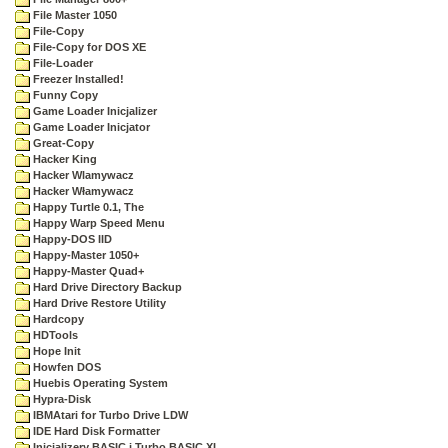
File Master 1050
File-Copy
File-Copy for DOS XE
File-Loader
Freezer Installed!
Funny Copy
Game Loader Inicjalizer
Game Loader Inicjator
Great-Copy
Hacker King
Hacker Wlamywacz
Hacker Włamywacz
Happy Turtle 0.1, The
Happy Warp Speed Menu
Happy-DOS IID
Happy-Master 1050+
Happy-Master Quad+
Hard Drive Directory Backup
Hard Drive Restore Utility
Hardcopy
HDTools
Hope Init
Howfen DOS
Huebis Operating System
Hypra-Disk
IBMAtari for Turbo Drive LDW
IDE Hard Disk Formatter
Inicjalizery BASIC i Turbo BASIC XL