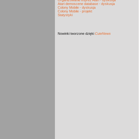
Organizowanie imprez Atari - dyskusja
Atari demoscene database - dyskusja
Colony Mobile - dyskusja
Colony Mobile - projekt
Statystyki
Nowinki
tworzone dzięki
CuteNews