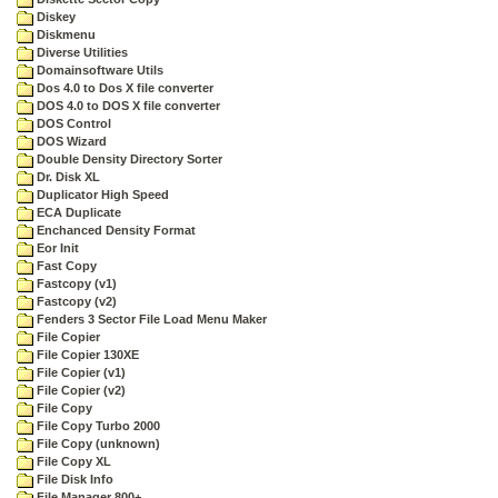
Diskey
Diskmenu
Diverse Utilities
Domainsoftware Utils
Dos 4.0 to Dos X file converter
DOS 4.0 to DOS X file converter
DOS Control
DOS Wizard
Double Density Directory Sorter
Dr. Disk XL
Duplicator High Speed
ECA Duplicate
Enchanced Density Format
Eor Init
Fast Copy
Fastcopy (v1)
Fastcopy (v2)
Fenders 3 Sector File Load Menu Maker
File Copier
File Copier 130XE
File Copier (v1)
File Copier (v2)
File Copy
File Copy Turbo 2000
File Copy (unknown)
File Copy XL
File Disk Info
File Manager 800+