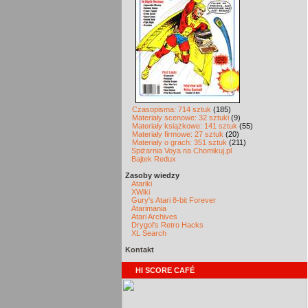
Czasopisma: 714 sztuk
(185)
Materiały scenowe: 32 sztuki
(9)
Materiały książkowe: 141 sztuk
(55)
Materiały firmowe: 27 sztuk
(20)
Materiały o grach: 351 sztuk
(211)
Spiżarnia Voya na Chomikuj.pl
Bajtek Redux
Zasoby wiedzy
Atariki
XWiki
Gury's Atari 8-bit Forever
Atarimania
Atari Archives
Drygol's Retro Hacks
XL Search
Kontakt
HI SCORE CAFÉ