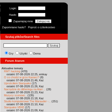
Login:
Hasło:
Zapamiętaj mnie
Zapomniane hasło?
Poproś o członkostwo
Szukaj plików/Search files
Gry
Użytki
Dema
Forum Atarum
Aktualne tematy
RMT hacking
(470)
ostatni: 07-08-2026 22:25, emkay
O co chodzi w grze Kasiarz?
(8)
ostatni: 07-08-2026 21:46, Kaz
Uprościłem Starquake
(17)
ostatni: 07-08-2026 21:26, Kaz
Narzędzie do ditheringu na Atari ...
(28)
ostatni: 07-08-2026 21:23, Kaz
Muzycy scenowi...
(135)
ostatni: 07-08-2026 21:18, Kaz
Studio komputerowe The Marauder -...
(251)
ostatni: 07-08-2026 21:10, Kaz
Starquake VBXE
(17)
ostatni: 07-08-2026 21:09, Kaz