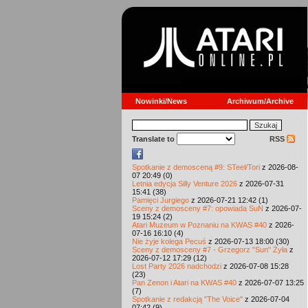
Nowinki/News
Archiwum/Archive
Translate to
RSS
Spotkanie z demosceną #9: STeel/Tori
z 2026-08-
07 20:49 (0)
Letnia edycja Silly Venture 2026
z 2026-07-31
15:41 (38)
Pamięci Jurgiego
z 2026-07-21 12:42 (1)
Sceny z demosceny #7: opowiada SuN
z 2026-07-
19 15:24 (2)
Atari Muzeum w Poznaniu na KWAS #40
z 2026-
07-16 16:10 (4)
Nie żyje kolega Pecuś
z 2026-07-13 18:00 (30)
Sceny z demosceny #7 - Grzegorz "Sun" Żyła
z
2026-07-12 17:29 (12)
Lost Party 2026 nadchodzi
z 2026-07-08 15:28
(23)
Pan Zenon i Atari na KWAS #40
z 2026-07-07 13:25
(7)
Spotkanie z redakcją "The Voice"
z 2026-07-04
07:42 (9)