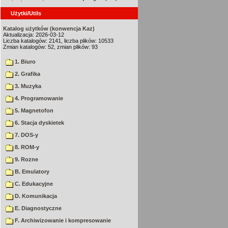
Użytki/Utils
Katalog użytków (konwencja Kaz)
Aktualizacja: 2026-03-12
Liczba katalogów: 2141, liczba plików: 10533
Zmian katalogów: 52, zmian plików: 93
1. Biuro
2. Grafika
3. Muzyka
4. Programowanie
5. Magnetofon
6. Stacja dyskietek
7. DOS-y
8. ROM-y
9. Rozne
B. Emulatory
C. Edukacyjne
D. Komunikacja
E. Diagnostyczne
F. Archiwizowanie i kompresowanie