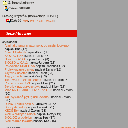
Z. Inne platformy
Całość 908 MB
Katalog użytków (konwencja TOSEC)
Całość
,
md5
sha
(
7-Zip
,
TUGZip
)
Sprzęt/Hardware
Wynalazki
Atari jako programator pojazdu gąsienicowego
napisał Kaz (17)
Atari i Bluetooth
napisał Kaz (35)
SIO2PC-USB
napisał Larek (46)
Nowe SIO2SD
napisał Larek (0)
SIO2SD w CA12
napisał Urborg (15)
Ratowanie ATMEL-ów
napisał Yoohaas (12)
Projektowanie cartów
napisał Zenon (12)
Joystick do Atari
napisał Larek (54)
Tygrys Turbo
napisał Kaz (13)
Testowałem "Simple Stereo"
napisał Zaxon (5)
Rozszerzenie 1MB
napisał Asal (21)
Joystick trzyprzyciskowy
napisał Sikor (18)
Moje MyIDE oraz SIO2PC na USB
napisał Zaxon
(16)
Jak wykonać płytkę drukowaną?
napisał Zaxon
(28)
Rozszerzenie 576kB
napisał Asal (36)
Soczyste kolory
napisał scalak (29)
XEGS Box
napisał Zaxon (13)
Atari w różnych rolach
napisał Różyk (9)
SIO2IDE w pudełku
napisał Kaz (27)
Atari steruje tokarką
napisał Kaz (15)