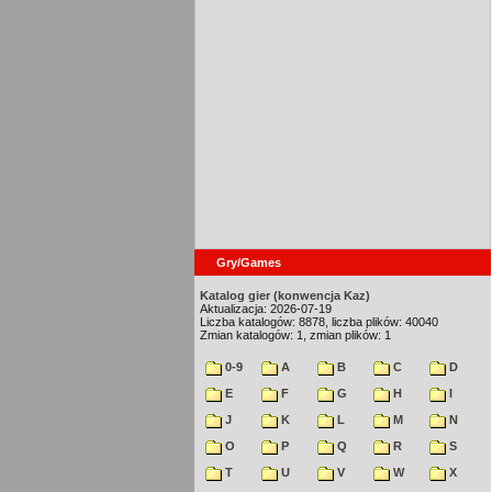
Gry/Games
Katalog gier (konwencja Kaz)
Aktualizacja: 2026-07-19
Liczba katalogów: 8878, liczba plików: 40040
Zmian katalogów: 1, zmian plików: 1
0-9
A
B
C
D
E
F
G
H
I
J
K
L
M
N
O
P
Q
R
S
T
U
V
W
X