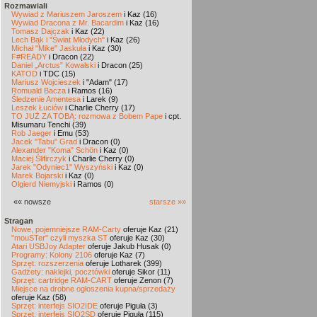
Rozmawiali
Wywiad z Mariuszem Jaroszem
i Kaz (16)
Wywiad Dracona z Mr. Bacardim
i Kaz (16)
Tomasz Dajczak
i Kaz (22)
Lech Bąk i "Świat Młodych"
i Kaz (26)
Michał "Mike" Jaskuła
i Kaz (30)
F#READY
i Dracon (22)
Daniel „Arctus” Kowalski
i Dracon (25)
KATOD
i TDC (15)
Mariusz Wojcieszek
i "Adam" (17)
Romuald Bacza
i Ramos (16)
Śledzenie Amentesa
i Larek (9)
Leszek Łuciów
i Charlie Cherry (17)
TO JUŻ ZA TOBĄ: rozmowa z Bobem Pape
i cpt.
Misumaru Tenchi (39)
Rob Jaeger
i Emu (53)
Jacek "Tabu" Grad
i Dracon (0)
Alexander "Koma" Schön
i Kaz (0)
Maciej Ślifirczyk
i Charlie Cherry (0)
Jarek "Odyniec1" Wyszyński
i Kaz (0)
Marek Bojarski
i Kaz (0)
Olgierd Niemyjski
i Ramos (0)
«« nowsze
starsze »»
Stragan
Nowe, pojemniejsze RAM-Carty
oferuje Kaz (21)
"mouSTer" czyli myszka ST
oferuje Kaz (30)
Atari USBJoy Adapter
oferuje Jakub Husak (0)
Programy: Kolony 2106
oferuje Kaz (7)
Sprzęt: rozszerzenia
oferuje Lotharek (399)
Gadżety: naklejki, pocztówki
oferuje Sikor (11)
Sprzęt: cartridge RAM-CART
oferuje Zenon (7)
Miejsce na drobne ogłoszenia kupna/sprzedaży
oferuje Kaz (58)
Sprzęt: interfejs SIO2IDE
oferuje Piguła (3)
Sprzęt: interfejs SIO2SD
oferuje Piguła (115)