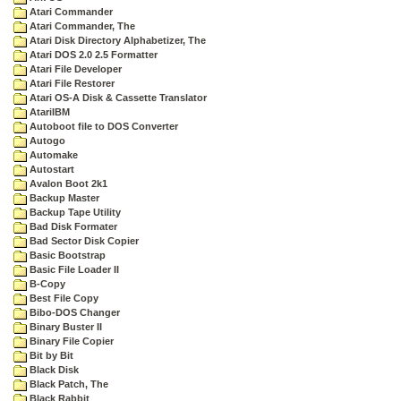
Atari Commander
Atari Commander, The
Atari Disk Directory Alphabetizer, The
Atari DOS 2.0 2.5 Formatter
Atari File Developer
Atari File Restorer
Atari OS-A Disk & Cassette Translator
AtariIBM
Autoboot file to DOS Converter
Autogo
Automake
Autostart
Avalon Boot 2k1
Backup Master
Backup Tape Utility
Bad Disk Formater
Bad Sector Disk Copier
Basic Bootstrap
Basic File Loader II
B-Copy
Best File Copy
Bibo-DOS Changer
Binary Buster II
Binary File Copier
Bit by Bit
Black Disk
Black Patch, The
Black Rabbit