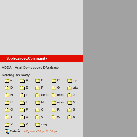
Społeczność/Community
ADDA - Atari Demoscene DAtabase
Katalog scenowy
#
A
B
C
cp
D
E
F
G
gfx
H
I
!info
inne
J
K
L
M
msx
N
O
P
Q
R
S
T
U
V
W
X
Y
Z
ziny
Całość
,
md5
sha
(
7-Zip
,
TUGZip
)