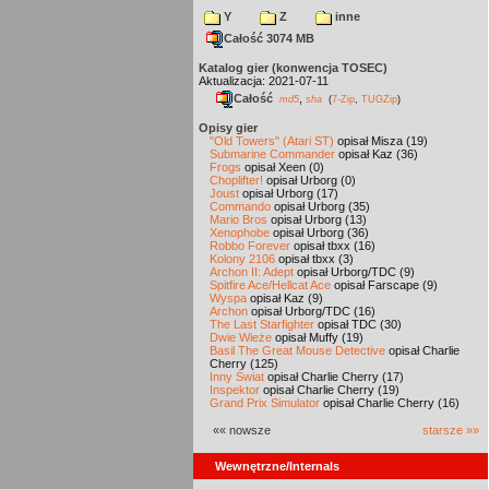
Y
Z
inne
Całość 3074 MB
Katalog gier (konwencja TOSEC)
Aktualizacja: 2021-07-11
Całość
,
md5
sha
(
7-Zip
,
TUGZip
)
Opisy gier
"Old Towers" (Atari ST)
opisał Misza (19)
Submarine Commander
opisał Kaz (36)
Frogs
opisał Xeen (0)
Choplifter!
opisał Urborg (0)
Joust
opisał Urborg (17)
Commando
opisał Urborg (35)
Mario Bros
opisał Urborg (13)
Xenophobe
opisał Urborg (36)
Robbo Forever
opisał tbxx (16)
Kolony 2106
opisał tbxx (3)
Archon II: Adept
opisał Urborg/TDC (9)
Spitfire Ace/Hellcat Ace
opisał Farscape (9)
Wyspa
opisał Kaz (9)
Archon
opisał Urborg/TDC (16)
The Last Starfighter
opisał TDC (30)
Dwie Wieże
opisał Muffy (19)
Basil The Great Mouse Detective
opisał Charlie
Cherry (125)
Inny Świat
opisał Charlie Cherry (17)
Inspektor
opisał Charlie Cherry (19)
Grand Prix Simulator
opisał Charlie Cherry (16)
«« nowsze
starsze »»
Wewnętrzne/Internals