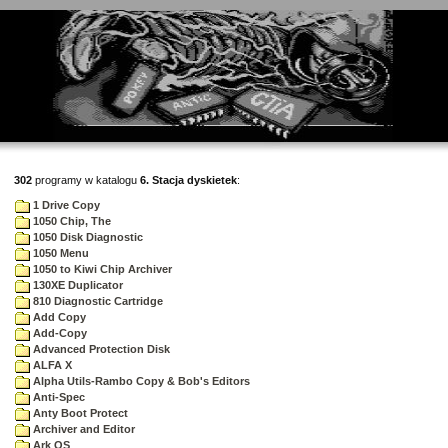
302
programy w katalogu
6. Stacja dyskietek
:
1 Drive Copy
1050 Chip, The
1050 Disk Diagnostic
1050 Menu
1050 to Kiwi Chip Archiver
130XE Duplicator
810 Diagnostic Cartridge
Add Copy
Add-Copy
Advanced Protection Disk
ALFA X
Alpha Utils-Rambo Copy & Bob's Editors
Anti-Spec
Anty Boot Protect
Archiver and Editor
Ark OS