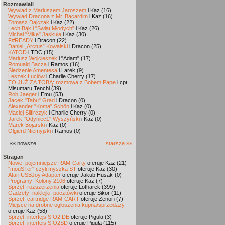
Rozmawiali
Wywiad z Mariuszem Jaroszem
i Kaz (16)
Wywiad Dracona z Mr. Bacardim
i Kaz (16)
Tomasz Dajczak
i Kaz (22)
Lech Bąk i "Świat Młodych"
i Kaz (26)
Michał "Mike" Jaskuła
i Kaz (30)
F#READY
i Dracon (22)
Daniel „Arctus” Kowalski
i Dracon (25)
KATOD
i TDC (15)
Mariusz Wojcieszek
i "Adam" (17)
Romuald Bacza
i Ramos (16)
Śledzenie Amentesa
i Larek (9)
Leszek Łuciów
i Charlie Cherry (17)
TO JUŻ ZA TOBĄ: rozmowa z Bobem Pape
i cpt.
Misumaru Tenchi (39)
Rob Jaeger
i Emu (53)
Jacek "Tabu" Grad
i Dracon (0)
Alexander "Koma" Schön
i Kaz (0)
Maciej Ślifirczyk
i Charlie Cherry (0)
Jarek "Odyniec1" Wyszyński
i Kaz (0)
Marek Bojarski
i Kaz (0)
Olgierd Niemyjski
i Ramos (0)
«« nowsze
starsze »»
Stragan
Nowe, pojemniejsze RAM-Carty
oferuje Kaz (21)
"mouSTer" czyli myszka ST
oferuje Kaz (30)
Atari USBJoy Adapter
oferuje Jakub Husak (0)
Programy: Kolony 2106
oferuje Kaz (7)
Sprzęt: rozszerzenia
oferuje Lotharek (399)
Gadżety: naklejki, pocztówki
oferuje Sikor (11)
Sprzęt: cartridge RAM-CART
oferuje Zenon (7)
Miejsce na drobne ogłoszenia kupna/sprzedaży
oferuje Kaz (58)
Sprzęt: interfejs SIO2IDE
oferuje Piguła (3)
Sprzęt: interfejs SIO2SD
oferuje Piguła (115)