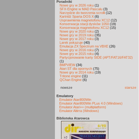
Poradniki
Nowe gry w 2026 roku
(1)
SFX-Engine w MAD Pascalu
(3)
Narzędzie do tworzenia scrolli
(12)
Kartridż Sparta DOS X
(6)
Usprawnienia magnetofonu XC12
(12)
Konserwacja stacji dysków 1050
(19)
Konserwacja magnetofonu XC12
(15)
Nowe gry w 2020 roku
(2)
Nowe gry w 2019 roku
(35)
Nowe gry w 2017 roku
(3)
Larek pokazuje
(40)
Emulacja ZX Spectrum na VBXE
(26)
Nowe gry w 2016 roku
(7)
Nowe gry w 2015 roku
(4)
Partycjonowanie karty SIDE (APT/FAT16/FAT32)
(1)
BMPVIEW
(34)
Atari ST dla opornych
(75)
Nowe gry w 2014 roku
(19)
Tritone engine
(11)
QChan Engine
(6)
nowsze
starsze
Emulatory
Emulator Atari800Win
Emulator Atari800Win PLus 4.0 (Windows)
Emulator Atari++ (multiplatform)
Emulator Altirra (Windows)
Biblioteka Atarowca