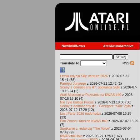
Nowinki/News
Archiwum/Archive
Translate to
RSS
Letnia edycja Silly Venture 2026
z 2026-07-31
15:41 (36)
Pamięci Jurgiego
z 2026-07-21 12:42 (1)
Sceny z demosceny #7: opowiada SuN
z 2026-07-
19 15:24 (2)
Atari Muzeum w Poznaniu na KWAS #40
z 2026-
07-16 16:10 (4)
Nie żyje kolega Pecuś
z 2026-07-13 18:00 (30)
Sceny z demosceny #7 - Grzegorz "Sun" Żyła
z
2026-07-12 17:29 (12)
Lost Party 2026 nadchodzi
z 2026-07-08 15:28
(23)
Pan Zenon i Atari na KWAS #40
z 2026-07-07 13:25
(7)
Spotkanie z redakcją "The Voice"
z 2026-07-04
07:42 (9)
KWAS #40 live
z 2026-06-27 12:53 (167)
Spotkanie z grupą USSR
z 2026-06-26 19:36 (11)