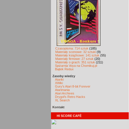
Czasopisma: 714 sztuk
(185)
Materiały scenowe: 32 sztuki
(9)
Materiały książkowe: 141 sztuk
(55)
Materiały firmowe: 27 sztuk
(20)
Materiały o grach: 351 sztuk
(211)
Spiżarnia Voya na Chomikuj.pl
Bajtek Redux
Zasoby wiedzy
Atariki
XWiki
Gury's Atari 8-bit Forever
Atarimania
Atari Archives
Drygol's Retro Hacks
XL Search
Kontakt
HI SCORE CAFÉ