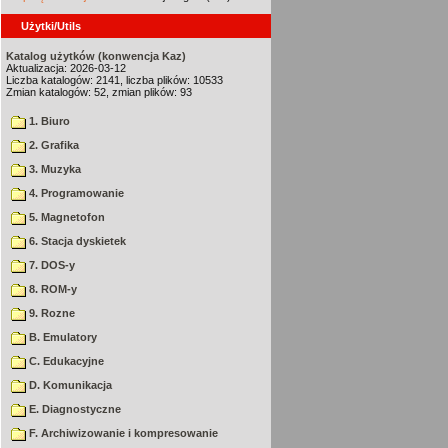
Użytki/Utils
Katalog użytków (konwencja Kaz)
Aktualizacja: 2026-03-12
Liczba katalogów: 2141, liczba plików: 10533
Zmian katalogów: 52, zmian plików: 93
1. Biuro
2. Grafika
3. Muzyka
4. Programowanie
5. Magnetofon
6. Stacja dyskietek
7. DOS-y
8. ROM-y
9. Rozne
B. Emulatory
C. Edukacyjne
D. Komunikacja
E. Diagnostyczne
F. Archiwizowanie i kompresowanie