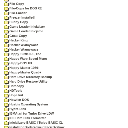
File-Copy
File-Copy for DOS XE
File-Loader
Freezer Installed!
Funny Copy
Game Loader Inicjalizer
Game Loader Inicjator
Great-Copy
Hacker King
Hacker Wlamywacz
Hacker Włamywacz
Happy Turtle 0.1, The
Happy Warp Speed Menu
Happy-DOS IID
Happy-Master 1050+
Happy-Master Quad+
Hard Drive Directory Backup
Hard Drive Restore Utility
Hardcopy
HDTools
Hope Init
Howfen DOS
Huebis Operating System
Hypra-Disk
IBMAtari for Turbo Drive LDW
IDE Hard Disk Formatter
Inicjalizery BASIC i Turbo BASIC XL
Instalator Dodatkowej Stacji Dyskow