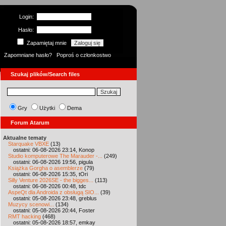
Login:
Hasło:
Zapamiętaj mnie
Zapomniane hasło?
Poproś o członkostwo
Szukaj plików/Search files
Gry
Użytki
Dema
Forum Atarum
Aktualne tematy
Starquake VBXE
(13)
ostatni: 06-08-2026 23:14, Konop
Studio komputerowe The Marauder -...
(249)
ostatni: 06-08-2026 19:56, pigula
Książka Gorgha o asemblerze
(79)
ostatni: 06-08-2026 15:35, tOri
Silly Venture 2026SE - the bigges...
(113)
ostatni: 06-08-2026 00:48, tdc
AspeQt dla Androida z obsługą SIO...
(39)
ostatni: 05-08-2026 23:48, greblus
Muzycy scenowi...
(134)
ostatni: 05-08-2026 20:44, Foster
RMT hacking
(468)
ostatni: 05-08-2026 18:57, emkay