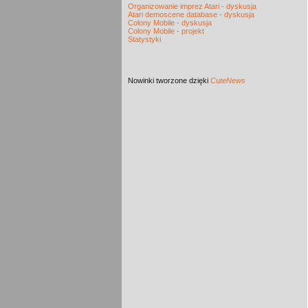
Organizowanie imprez Atari - dyskusja
Atari demoscene database - dyskusja
Colony Mobile - dyskusja
Colony Mobile - projekt
Statystyki
Nowinki
tworzone dzięki
CuteNews