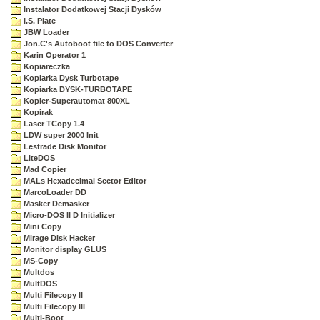
Instalator Dodatkowej Stacji Dysków
I.S. Plate
JBW Loader
Jon.C's Autoboot file to DOS Converter
Karin Operator 1
Kopiareczka
Kopiarka Dysk Turbotape
Kopiarka DYSK-TURBOTAPE
Kopier-Superautomat 800XL
Kopirak
Laser TCopy 1.4
LDW super 2000 Init
Lestrade Disk Monitor
LiteDOS
Mad Copier
MALs Hexadecimal Sector Editor
MarcoLoader DD
Masker Demasker
Micro-DOS II D Initializer
Mini Copy
Mirage Disk Hacker
Monitor display GLUS
MS-Copy
Multdos
MultDOS
Multi Filecopy II
Multi Filecopy III
Multi-Boot