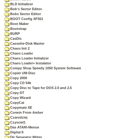
BLD Initializer
Bob's Sector Editor
Bobs Sector Editor
BOOT Config XF551
Boot Maker
Bootstrap
BURP
CasDis
Cassette-Disk Master
Chaos Init 2
Chaos Loader
Chaos Loader Initializer
Chaos Loader+ Instalator
Compy Shop Speedy 1050 System Software
Copier UM-Disc
Copy 2000
Copy CD 54k
Copy Disc to Tape for DOS 2.0 and 2.5
Copy DT
Copy Wizard
CopyCat
Copymate XE
Corwin From Amber
Czarodziej
Czysciel1
Das ATARI-Menue
Digital II
Dir Separator Writer