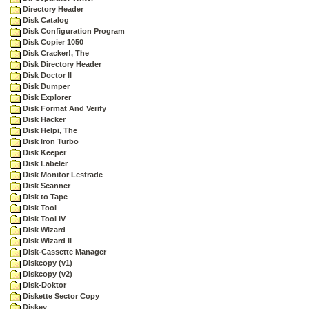
Directory Header
Disk Catalog
Disk Configuration Program
Disk Copier 1050
Disk Cracker!, The
Disk Directory Header
Disk Doctor II
Disk Dumper
Disk Explorer
Disk Format And Verify
Disk Hacker
Disk Helpi, The
Disk Iron Turbo
Disk Keeper
Disk Labeler
Disk Monitor Lestrade
Disk Scanner
Disk to Tape
Disk Tool
Disk Tool IV
Disk Wizard
Disk Wizard II
Disk-Cassette Manager
Diskcopy (v1)
Diskcopy (v2)
Disk-Doktor
Diskette Sector Copy
Diskey