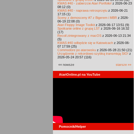
KWAS #40 - zabierzcie Atari Portfolio!
z 2026-06-23
08:12 (0)
KWAS #40 - naprawa retrosprzętu
z 2026-06-21
17:15 (1)
Sceny z demosceny #7 z Bigerem i MBR
z 2026-
06-19 22:08 (0)
Atari Floppy Image Toolkit
z 2026-06-17 13:51 (9)
Spotkanie online z grupą LST
z 2026-06-16 16:32
(17)
Recoil zintegrowany z macOS
z 2026-06-13 21:34
(5)
KWAS #40 odbędzie się w Katowicach
z 2026-06-
07 17:59 (25)
Commodore po atarowsku
z 2026-05-28 21:50 (21)
Urządzenie z rekordowo szybką transmisją SIO!
z
2026-05-24 20:57 (116)
«« nowsze
starsze »»
AtariOnline.pl na YouTube
Pomocnik/Helper