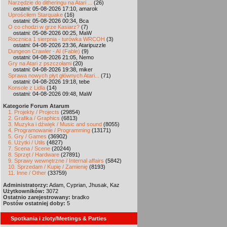
Narzędzie do ditheringu na Atari ...
(26)
ostatni: 05-08-2026 17:10, amarok
Uprościłem Starquake
(16)
ostatni: 05-08-2026 00:34, Bca
O co chodzi w grze Kasiarz?
(7)
ostatni: 05-08-2026 00:25, MaW
Rocznica 1 sierpnia - turówka WRCOH
(3)
ostatni: 04-08-2026 23:36, Ataripuzzle
Dungeon Crawler - AI (Fable)
(9)
ostatni: 04-08-2026 21:05, Nemo
Gry na Atari z pszczołami
(20)
ostatni: 04-08-2026 19:38, miker
Sprawa nowych płyt głównych Atari...
(71)
ostatni: 04-08-2026 19:18, tebe
Konsole z Lidla
(14)
ostatni: 04-08-2026 09:48, MaW
Kategorie Forum Atarum
1. Projekty / Projects
(29854)
2. Grafika / Graphics
(6813)
3. Muzyka i dźwięk / Music and sound
(8055)
4. Programowanie / Programming
(13171)
5. Gry / Games
(36902)
6. Użytki / Utils
(4827)
7. Scena / Scene
(20244)
8. Sprzęt / Hardware
(27891)
9. Sprawy wewnętrzne / Internal affairs
(5842)
10. Sprzedam / Kupię / Zamienię
(8193)
11. Inne / Other
(33759)
Administratorzy:
Adam, Cyprian, Jhusak, Kaz
Użytkowników:
3072
Ostatnio zarejestrowany:
bradko
Postów ostatniej doby:
5
Spotkania i zloty/Meetings & Parties