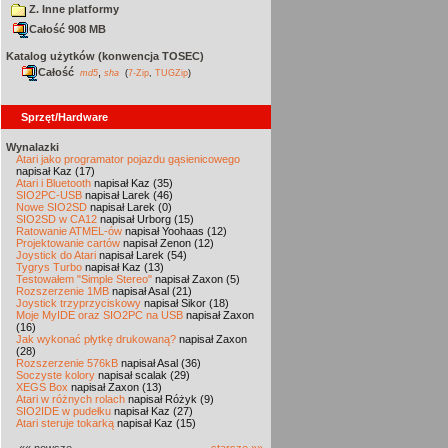
Z. Inne platformy
Całość 908 MB
Katalog użytków (konwencja TOSEC)
Całość
,
md5
sha
(
7-Zip
,
TUGZip
)
Sprzęt/Hardware
Wynalazki
Atari jako programator pojazdu gąsienicowego
napisał Kaz (17)
Atari i Bluetooth
napisał Kaz (35)
SIO2PC-USB
napisał Larek (46)
Nowe SIO2SD
napisał Larek (0)
SIO2SD w CA12
napisał Urborg (15)
Ratowanie ATMEL-ów
napisał Yoohaas (12)
Projektowanie cartów
napisał Zenon (12)
Joystick do Atari
napisał Larek (54)
Tygrys Turbo
napisał Kaz (13)
Testowałem "Simple Stereo"
napisał Zaxon (5)
Rozszerzenie 1MB
napisał Asal (21)
Joystick trzyprzyciskowy
napisał Sikor (18)
Moje MyIDE oraz SIO2PC na USB
napisał Zaxon
(16)
Jak wykonać płytkę drukowaną?
napisał Zaxon
(28)
Rozszerzenie 576kB
napisał Asal (36)
Soczyste kolory
napisał scalak (29)
XEGS Box
napisał Zaxon (13)
Atari w różnych rolach
napisał Różyk (9)
SIO2IDE w pudełku
napisał Kaz (27)
Atari steruje tokarką
napisał Kaz (15)