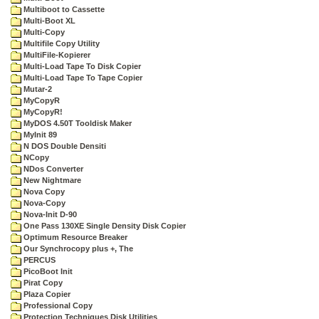
Multiboot to Cassette
Multi-Boot XL
Multi-Copy
Multifile Copy Utility
MultiFile-Kopierer
Multi-Load Tape To Disk Copier
Multi-Load Tape To Tape Copier
Mutar-2
MyCopyR
MyCopyR!
MyDOS 4.50T Tooldisk Maker
MyInit 89
N DOS Double Densiti
NCopy
NDos Converter
New Nightmare
Nova Copy
Nova-Copy
Nova-Init D-90
One Pass 130XE Single Density Disk Copier
Optimum Resource Breaker
Our Synchrocopy plus +, The
PERCUS
PicoBoot Init
Pirat Copy
Plaza Copier
Professional Copy
Protection Techniques Disk Utilities