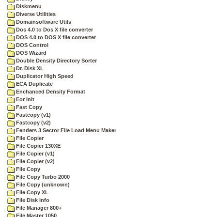
Diskmenu
Diverse Utilities
Domainsoftware Utils
Dos 4.0 to Dos X file converter
DOS 4.0 to DOS X file converter
DOS Control
DOS Wizard
Double Density Directory Sorter
Dr. Disk XL
Duplicator High Speed
ECA Duplicate
Enchanced Density Format
Eor Init
Fast Copy
Fastcopy (v1)
Fastcopy (v2)
Fenders 3 Sector File Load Menu Maker
File Copier
File Copier 130XE
File Copier (v1)
File Copier (v2)
File Copy
File Copy Turbo 2000
File Copy (unknown)
File Copy XL
File Disk Info
File Manager 800+
File Master 1050