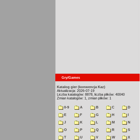
Gry/Games
Katalog gier (konwencja Kaz)
Aktualizacja: 2026-07-19
Liczba katalogów: 8878, liczba plików: 40040
Zmian katalogów: 1, zmian plików: 1
0-9
A
B
C
D
E
F
G
H
I
J
K
L
M
N
O
P
Q
R
S
T
U
V
W
X