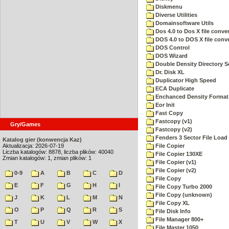
Diskmenu
Diverse Utilities
Domainsoftware Utils
Dos 4.0 to Dos X file conver
DOS 4.0 to DOS X file conve
DOS Control
DOS Wizard
Double Density Directory S
Dr. Disk XL
Duplicator High Speed
ECA Duplicate
Enchanced Density Format
Eor Init
Fast Copy
Fastcopy (v1)
Gry/Games
Fastcopy (v2)
Fenders 3 Sector File Loa
Katalog gier (konwencja Kaz)
Aktualizacja: 2026-07-19
File Copier
Liczba katalogów: 8878, liczba plików: 40040
File Copier 130XE
Zmian katalogów: 1, zmian plików: 1
File Copier (v1)
File Copier (v2)
0-9
A
B
C
D
File Copy
E
F
G
H
I
File Copy Turbo 2000
File Copy (unknown)
J
K
L
M
N
File Copy XL
O
P
Q
R
S
File Disk Info
File Manager 800+
T
U
V
W
X
File Master 1050