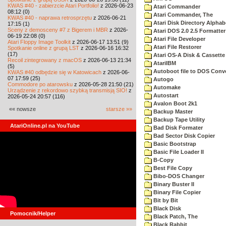
KWAS #40 - zabierzcie Atari Portfolio!
z 2026-06-23
Atari Commander
08:12 (0)
Atari Commander, The
KWAS #40 - naprawa retrosprzętu
z 2026-06-21
Atari Disk Directory Alphab
17:15 (1)
Sceny z demosceny #7 z Bigerem i MBR
z 2026-
Atari DOS 2.0 2.5 Formatter
06-19 22:08 (0)
Atari File Developer
Atari Floppy Image Toolkit
z 2026-06-17 13:51 (9)
Atari File Restorer
Spotkanie online z grupą LST
z 2026-06-16 16:32
(17)
Atari OS-A Disk & Cassette 
Recoil zintegrowany z macOS
z 2026-06-13 21:34
AtariIBM
(5)
Autoboot file to DOS Conve
KWAS #40 odbędzie się w Katowicach
z 2026-06-
07 17:59 (25)
Autogo
Commodore po atarowsku
z 2026-05-28 21:50 (21)
Automake
Urządzenie z rekordowo szybką transmisją SIO!
z
Autostart
2026-05-24 20:57 (116)
Avalon Boot 2k1
«« nowsze
starsze »»
Backup Master
Backup Tape Utility
AtariOnline.pl na YouTube
Bad Disk Formater
Bad Sector Disk Copier
Basic Bootstrap
Basic File Loader II
B-Copy
Best File Copy
Bibo-DOS Changer
Binary Buster II
Binary File Copier
Bit by Bit
Black Disk
Pomocnik/Helper
Black Patch, The
Black Rabbit