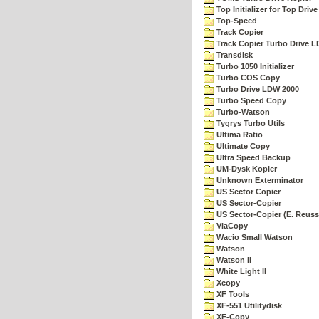
Top Initializer for Top Drive
Top-Speed
Track Copier
Track Copier Turbo Drive 
Transdisk
Turbo 1050 Initializer
Turbo COS Copy
Turbo Drive LDW 2000
Turbo Speed Copy
Turbo-Watson
Tygrys Turbo Utils
Ultima Ratio
Ultimate Copy
Ultra Speed Backup
UM-Dysk Kopier
Unknown Exterminator
US Sector Copier
US Sector-Copier
US Sector-Copier (E. Reuss
ViaCopy
Wacio Small Watson
Watson
Watson II
White Light II
Xcopy
XF Tools
XF-551 Utilitydisk
XF-Copy