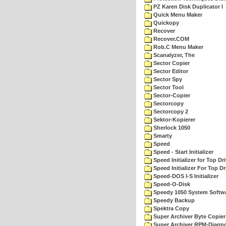
PZ Karen Disk Duplicator I
Quick Menu Maker
Quickopy
Recover
Recover.COM
Rob.C Menu Maker
Scanalyzer, The
Sector Copier
Sector Editor
Sector Spy
Sector Tool
Sector-Copier
Sectorcopy
Sectorcopy 2
Sektor-Kopierer
Sherlock 1050
Smarty
Speed
Speed - Start Initializer
Speed Initializer for Top D
Speed Initializer For Top D
Speed-DOS I-S Initializer
Speed-O-Disk
Speedy 1050 System Softw
Speedy Backup
Spektra Copy
Super Archiver Byte Copier
Super Archiver RPM-Diagno