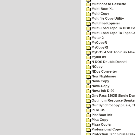
Multiboot to Cassette
Multi-Boot XL
Multi-Copy
Multifile Copy Utility
MultiFile-Kopierer
Multi-Load Tape To Disk Co
Multi-Load Tape To Tape C
Mutar-2
MyCopyR
MyCopyR!
MyDOS 4.50T Tooldisk Mak
MyInit 89
N DOS Double Densiti
NCopy
NDos Converter
New Nightmare
Nova Copy
Nova-Copy
Nova-Init D-90
One Pass 130XE Single Dens
Optimum Resource Breake
Our Synchrocopy plus +, T
PERCUS
PicoBoot Init
Pirat Copy
Plaza Copier
Professional Copy
Protection Techniques Disk 