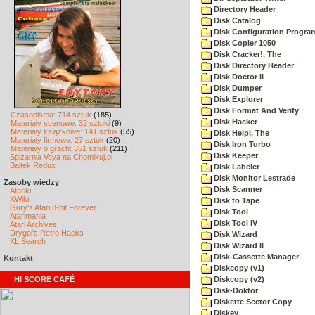
Directory Header
Disk Catalog
Disk Configuration Progra
Disk Copier 1050
Disk Cracker!, The
Disk Directory Header
Disk Doctor II
Disk Dumper
Disk Explorer
Disk Format And Verify
Czasopisma: 714 sztuk
(185)
Disk Hacker
Materiały scenowe: 32 sztuki
(9)
Materiały książkowe: 141 sztuk
(55)
Disk Helpi, The
Materiały firmowe: 27 sztuk
(20)
Disk Iron Turbo
Materiały o grach: 351 sztuk
(211)
Disk Keeper
Spiżarnia Voya na Chomikuj.pl
Bajtek Redux
Disk Labeler
Disk Monitor Lestrade
Zasoby wiedzy
Disk Scanner
Atariki
XWiki
Disk to Tape
Gury's Atari 8-bit Forever
Disk Tool
Atarimania
Disk Tool IV
Atari Archives
Drygol's Retro Hacks
Disk Wizard
XL Search
Disk Wizard II
Disk-Cassette Manager
Kontakt
Diskcopy (v1)
HI SCORE CAFÉ
Diskcopy (v2)
Disk-Doktor
Diskette Sector Copy
Diskey