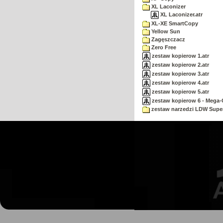
XL Laconizer
XL Laconizer.atr
XL-XE SmartCopy
Yellow Sun
Zagęszczacz
Zero Free
zestaw kopierow 1.atr
zestaw kopierow 2.atr
zestaw kopierow 3.atr
zestaw kopierow 4.atr
zestaw kopierow 5.atr
zestaw kopierow 6 - Mega-C
zestaw narzedzi LDW Supe