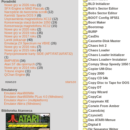
Poradniki
BLD Initializer
Nowe gry w 2026 roku
(1)
SFX-Engine w MAD Pascalu
(3)
Bob's Sector Editor
Narzędzie do tworzenia scrolli
(12)
Bobs Sector Editor
Kartridż Sparta DOS X
(6)
BOOT Config XF551
Usprawnienia magnetofonu XC12
(12)
Konserwacja stacji dysków 1050
(19)
Boot Maker
Konserwacja magnetofonu XC12
(15)
Bootstrap
Nowe gry w 2020 roku
(2)
BURP
Nowe gry w 2019 roku
(35)
Nowe gry w 2017 roku
(3)
CasDis
Larek pokazuje
(40)
Cassette-Disk Master
Emulacja ZX Spectrum na VBXE
(26)
Chaos Init 2
Nowe gry w 2016 roku
(7)
Nowe gry w 2015 roku
(4)
Chaos Loader
Partycjonowanie karty SIDE (APT/FAT16/FAT32)
Chaos Loader Initializer
(1)
Chaos Loader+ Instalator
BMPVIEW
(34)
Atari ST dla opornych
(75)
Compy Shop Speedy 1050 
Nowe gry w 2014 roku
(19)
Copier UM-Disc
Tritone engine
(11)
Copy 2000
QChan Engine
(6)
Copy CD 54k
nowsze
starsze
Copy Disc to Tape for DOS 
Copy DT
Emulatory
Copy Wizard
Emulator Atari800Win
Emulator Atari800Win PLus 4.0 (Windows)
CopyCat
Emulator Atari++ (multiplatform)
Copymate XE
Emulator Altirra (Windows)
Corwin From Amber
Biblioteka Atarowca
Czarodziej
Czysciel1
Das ATARI-Menue
Digital II
Dir Separator Writer