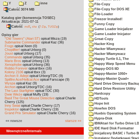
Y
Z
inne
File-Copy
File-Copy for DOS XE
Całość 3074 MB
File-Loader
Katalog gier (konwencja TOSEC)
Freezer Installed!
Aktualizacja: 2021-07-11
Funny Copy
Całość
,
md5
sha
(
7-Zip
,
TUGZip
)
Game Loader Inicjalizer
Game Loader Inicjator
Opisy gier
"Old Towers" (Atari ST)
opisał Misza (19)
Great-Copy
Submarine Commander
opisał Kaz (36)
Hacker King
Frogs
opisał Xeen (0)
Hacker Wlamywacz
Choplifter!
opisał Urborg (0)
Joust
opisał Urborg (17)
Hacker Włamywacz
Commando
opisał Urborg (35)
Happy Turtle 0.1, The
Mario Bros
opisał Urborg (13)
Happy Warp Speed Menu
Xenophobe
opisał Urborg (36)
Robbo Forever
opisał tbxx (16)
Happy-DOS IID
Kolony 2106
opisał tbxx (3)
Happy-Master 1050+
Archon II: Adept
opisał Urborg/TDC (9)
Happy-Master Quad+
Spitfire Ace/Hellcat Ace
opisał Farscape (9)
Wyspa
opisał Kaz (9)
Hard Drive Directory Backu
Archon
opisał Urborg/TDC (16)
Hard Drive Restore Utility
The Last Starfighter
opisał TDC (30)
Hardcopy
Dwie Wieże
opisał Muffy (19)
Basil The Great Mouse Detective
opisał Charlie
HDTools
Cherry (125)
Hope Init
Inny Świat
opisał Charlie Cherry (17)
Howfen DOS
Inspektor
opisał Charlie Cherry (19)
Grand Prix Simulator
opisał Charlie Cherry (16)
Huebis Operating System
Hypra-Disk
«« nowsze
starsze »»
IBMAtari for Turbo Drive L
IDE Hard Disk Formatter
Wewnętrzne/Internals
Inicjalizery BASIC i Turbo 
Instalator Dodatkowej Stac