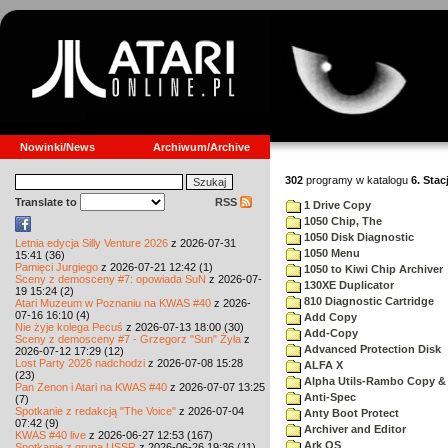
Nowinki/News
Archiwum/Archive
302
programy w katalogu
6. Stac
Translate to
RSS
1 Drive Copy
1050 Chip, The
1050 Disk Diagnostic
Letnia edycja Silly Venture 2026
z 2026-07-31
1050 Menu
15:41 (36)
Pamięci Jurgiego
z 2026-07-21 12:42 (1)
1050 to Kiwi Chip Archiver
Sceny z demosceny #7: opowiada SuN
z 2026-07-
130XE Duplicator
19 15:24 (2)
810 Diagnostic Cartridge
Atari Muzeum w Poznaniu na KWAS #40
z 2026-
07-16 16:10 (4)
Add Copy
Nie żyje kolega Pecuś
z 2026-07-13 18:00 (30)
Add-Copy
Sceny z demosceny #7 - Grzegorz "Sun" Żyła
z
Advanced Protection Disk
2026-07-12 17:29 (12)
Lost Party 2026 nadchodzi
z 2026-07-08 15:28
ALFA X
(23)
Alpha Utils-Rambo Copy & 
Pan Zenon i Atari na KWAS #40
z 2026-07-07 13:25
Anti-Spec
(7)
Spotkanie z redakcją "The Voice"
z 2026-07-04
Anty Boot Protect
07:42 (9)
Archiver and Editor
KWAS #40 live
z 2026-06-27 12:53 (167)
Ark OS
Spotkanie z grupą USSR
z 2026-06-26 19:36 (11)