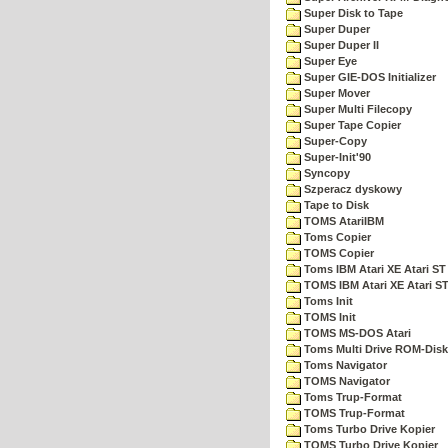
Super Disk to Tape
Super Duper
Super Duper II
Super Eye
Super GIE-DOS Initializer
Super Mover
Super Multi Filecopy
Super Tape Copier
Super-Copy
Super-Init'90
Syncopy
Szperacz dyskowy
Tape to Disk
TOMS AtariIBM
Toms Copier
TOMS Copier
Toms IBM Atari XE Atari ST
TOMS IBM Atari XE Atari S
Toms Init
TOMS Init
TOMS MS-DOS Atari
Toms Multi Drive ROM-Disk
Toms Navigator
TOMS Navigator
Toms Trup-Format
TOMS Trup-Format
Toms Turbo Drive Kopier
TOMS Turbo Drive Kopier