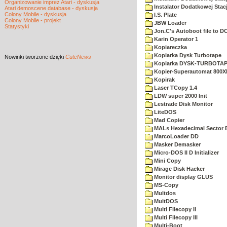
Organizowanie imprez Atari - dyskusja
Instalator Dodatkowej Stac
Atari demoscene database - dyskusja
Colony Mobile - dyskusja
I.S. Plate
Colony Mobile - projekt
JBW Loader
Statystyki
Jon.C's Autoboot file to D
Karin Operator 1
Kopiareczka
Kopiarka Dysk Turbotape
Nowinki
tworzone dzięki
CuteNews
Kopiarka DYSK-TURBOTA
Kopier-Superautomat 800X
Kopirak
Laser TCopy 1.4
LDW super 2000 Init
Lestrade Disk Monitor
LiteDOS
Mad Copier
MALs Hexadecimal Sector E
MarcoLoader DD
Masker Demasker
Micro-DOS II D Initializer
Mini Copy
Mirage Disk Hacker
Monitor display GLUS
MS-Copy
Multdos
MultDOS
Multi Filecopy II
Multi Filecopy III
Multi-Boot