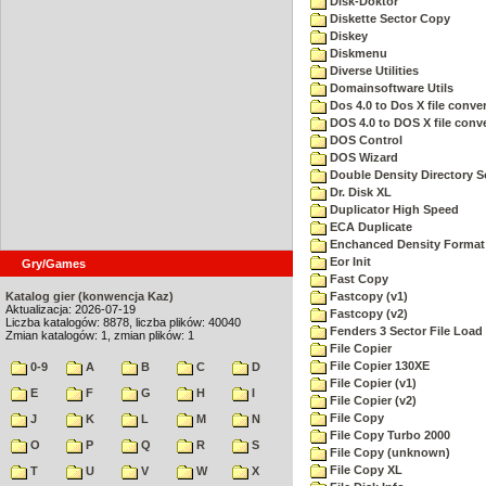
Disk-Doktor
Diskette Sector Copy
Diskey
Diskmenu
Diverse Utilities
Domainsoftware Utils
Dos 4.0 to Dos X file conver
DOS 4.0 to DOS X file conve
DOS Control
DOS Wizard
Double Density Directory S
Dr. Disk XL
Duplicator High Speed
ECA Duplicate
Enchanced Density Format
Eor Init
Gry/Games
Fast Copy
Katalog gier (konwencja Kaz)
Fastcopy (v1)
Aktualizacja: 2026-07-19
Fastcopy (v2)
Liczba katalogów: 8878, liczba plików: 40040
Fenders 3 Sector File Loa
Zmian katalogów: 1, zmian plików: 1
File Copier
File Copier 130XE
0-9
A
B
C
D
File Copier (v1)
E
F
G
H
I
File Copier (v2)
File Copy
J
K
L
M
N
File Copy Turbo 2000
O
P
Q
R
S
File Copy (unknown)
File Copy XL
T
U
V
W
X