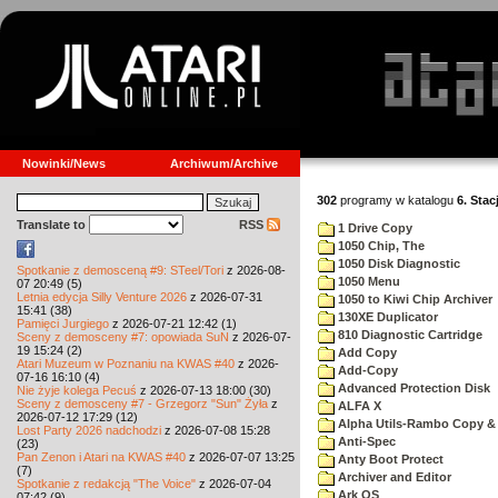
Nowinki/News
Archiwum/Archive
302
programy w katalogu
6. Stac
Translate to
RSS
1 Drive Copy
1050 Chip, The
1050 Disk Diagnostic
Spotkanie z demosceną #9: STeel/Tori
z 2026-08-
1050 Menu
07 20:49 (5)
Letnia edycja Silly Venture 2026
z 2026-07-31
1050 to Kiwi Chip Archiver
15:41 (38)
130XE Duplicator
Pamięci Jurgiego
z 2026-07-21 12:42 (1)
810 Diagnostic Cartridge
Sceny z demosceny #7: opowiada SuN
z 2026-07-
19 15:24 (2)
Add Copy
Atari Muzeum w Poznaniu na KWAS #40
z 2026-
Add-Copy
07-16 16:10 (4)
Advanced Protection Disk
Nie żyje kolega Pecuś
z 2026-07-13 18:00 (30)
Sceny z demosceny #7 - Grzegorz "Sun" Żyła
z
ALFA X
2026-07-12 17:29 (12)
Alpha Utils-Rambo Copy & 
Lost Party 2026 nadchodzi
z 2026-07-08 15:28
Anti-Spec
(23)
Pan Zenon i Atari na KWAS #40
z 2026-07-07 13:25
Anty Boot Protect
(7)
Archiver and Editor
Spotkanie z redakcją "The Voice"
z 2026-07-04
Ark OS
07:42 (9)