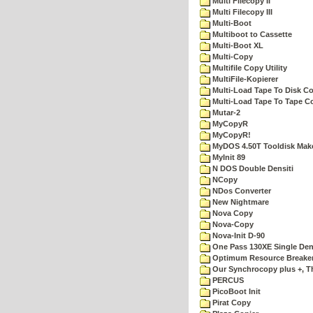
Multi Filecopy II
Multi Filecopy III
Multi-Boot
Multiboot to Cassette
Multi-Boot XL
Multi-Copy
Multifile Copy Utility
MultiFile-Kopierer
Multi-Load Tape To Disk Co
Multi-Load Tape To Tape C
Mutar-2
MyCopyR
MyCopyR!
MyDOS 4.50T Tooldisk Mak
MyInit 89
N DOS Double Densiti
NCopy
NDos Converter
New Nightmare
Nova Copy
Nova-Copy
Nova-Init D-90
One Pass 130XE Single Dens
Optimum Resource Breake
Our Synchrocopy plus +, T
PERCUS
PicoBoot Init
Pirat Copy