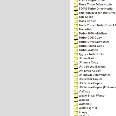
TOMS Trup-Format
Toms Turbo Drive Kopier
TOMS Turbo Drive Kopier
Top Initializer for Top Drive
Top-Speed
Track Copier
Track Copier Turbo Drive 
Transdisk
Turbo 1050 Initializer
Turbo COS Copy
Turbo Drive LDW 2000
Turbo Speed Copy
Turbo-Watson
Tygrys Turbo Utils
Ultima Ratio
Ultimate Copy
Ultra Speed Backup
UM-Dysk Kopier
Unknown Exterminator
US Sector Copier
US Sector-Copier
US Sector-Copier (E. Reuss
ViaCopy
Wacio Small Watson
Watson
Watson II
White Light II
Xcopy