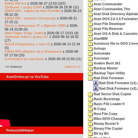
KWAS #40 live
z 2026-06-27 12:53 (167)
Atari Commander
Spotkanie z grupą USSR
z 2026-06-26 19:36 (11)
Atari Commander, The
KWAS #40 - zabierzcie Atari Portfolio!
z 2026-06-23
Atari Disk Directory Alphab
08:12 (0)
KWAS #40 - naprawa retrosprzętu
z 2026-06-21
Atari DOS 2.0 2.5 Formatter
17:15 (1)
Atari File Developer
Sceny z demosceny #7 z Bigerem i MBR
z 2026-
Atari File Restorer
06-19 22:08 (0)
Atari Floppy Image Toolkit
z 2026-06-17 13:51 (9)
Atari OS-A Disk & Cassette 
Spotkanie online z grupą LST
z 2026-06-16 16:32
AtariIBM
(17)
Autoboot file to DOS Conve
Recoil zintegrowany z macOS
z 2026-06-13 21:34
(5)
Autogo
KWAS #40 odbędzie się w Katowicach
z 2026-06-
Automake
07 17:59 (25)
Autostart
Commodore po atarowsku
z 2026-05-28 21:50 (21)
Avalon Boot 2k1
«« nowsze
starsze »»
Backup Master
Backup Tape Utility
AtariOnline.pl na YouTube
Bad Disk Formater
Bad Disk Formater (v1).
Bad Disk Formater (v2).
Bad Sector Disk Copier
Basic Bootstrap
Basic File Loader II
B-Copy
Best File Copy
Bibo-DOS Changer
Binary Buster II
Binary File Copier
Pomocnik/Helper
Bit by Bit