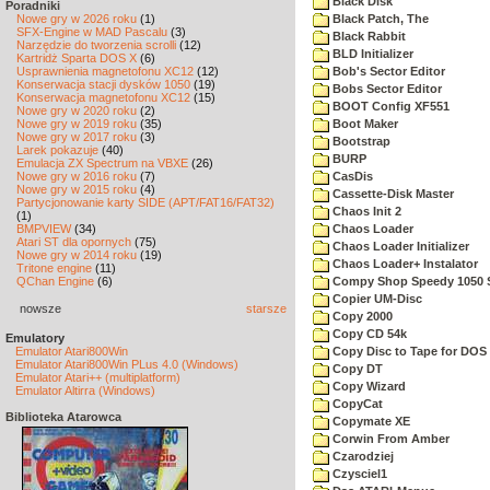
Black Disk
Poradniki
Nowe gry w 2026 roku
(1)
Black Patch, The
SFX-Engine w MAD Pascalu
(3)
Black Rabbit
Narzędzie do tworzenia scrolli
(12)
BLD Initializer
Kartridż Sparta DOS X
(6)
Usprawnienia magnetofonu XC12
(12)
Bob's Sector Editor
Konserwacja stacji dysków 1050
(19)
Bobs Sector Editor
Konserwacja magnetofonu XC12
(15)
BOOT Config XF551
Nowe gry w 2020 roku
(2)
Nowe gry w 2019 roku
(35)
Boot Maker
Nowe gry w 2017 roku
(3)
Bootstrap
Larek pokazuje
(40)
BURP
Emulacja ZX Spectrum na VBXE
(26)
Nowe gry w 2016 roku
(7)
CasDis
Nowe gry w 2015 roku
(4)
Cassette-Disk Master
Partycjonowanie karty SIDE (APT/FAT16/FAT32)
Chaos Init 2
(1)
BMPVIEW
(34)
Chaos Loader
Atari ST dla opornych
(75)
Chaos Loader Initializer
Nowe gry w 2014 roku
(19)
Chaos Loader+ Instalator
Tritone engine
(11)
QChan Engine
(6)
Compy Shop Speedy 1050 
Copier UM-Disc
nowsze
starsze
Copy 2000
Copy CD 54k
Emulatory
Emulator Atari800Win
Copy Disc to Tape for DOS 
Emulator Atari800Win PLus 4.0 (Windows)
Copy DT
Emulator Atari++ (multiplatform)
Copy Wizard
Emulator Altirra (Windows)
CopyCat
Biblioteka Atarowca
Copymate XE
Corwin From Amber
Czarodziej
Czysciel1