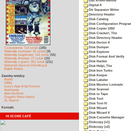
Das ATARI-Menue
Digital II
Dir Separator Writer
Directory Header
Disk Catalog
Disk Configuration Progra
Disk Copier 1050
Disk Cracker!, The
Disk Directory Header
Disk Doctor II
Disk Dumper
Czasopisma: 714 sztuk
(185)
Materiały scenowe: 32 sztuki
(9)
Disk Explorer
Materiały książkowe: 141 sztuk
(55)
Disk Format And Verify
Materiały firmowe: 27 sztuk
(20)
Disk Hacker
Materiały o grach: 351 sztuk
(211)
Spiżarnia Voya na Chomikuj.pl
Disk Helpi, The
Bajtek Redux
Disk Iron Turbo
Disk Keeper
Zasoby wiedzy
Atariki
Disk Labeler
XWiki
Disk Monitor Lestrade
Gury's Atari 8-bit Forever
Disk Scanner
Atarimania
Atari Archives
Disk to Tape
Drygol's Retro Hacks
Disk Tool
XL Search
Disk Tool IV
Kontakt
Disk Wizard
Disk Wizard II
HI SCORE CAFÉ
Disk-Cassette Manager
Diskcopy (v1)
Diskcopy (v2)