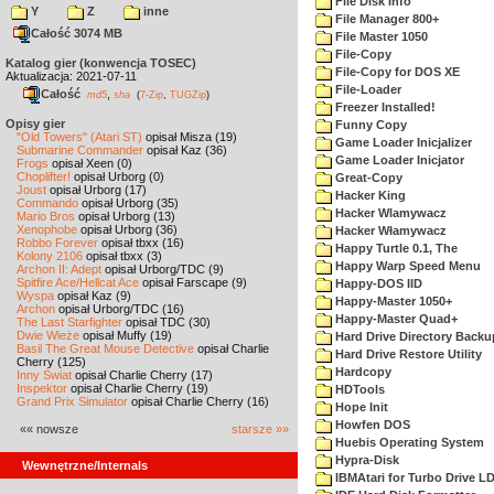
File Disk Info
Y
Z
inne
File Manager 800+
Całość 3074 MB
File Master 1050
File-Copy
Katalog gier (konwencja TOSEC)
File-Copy for DOS XE
Aktualizacja: 2021-07-11
File-Loader
Całość
,
md5
sha
(
7-Zip
,
TUGZip
)
Freezer Installed!
Opisy gier
Funny Copy
"Old Towers" (Atari ST)
opisał Misza (19)
Game Loader Inicjalizer
Submarine Commander
opisał Kaz (36)
Game Loader Inicjator
Frogs
opisał Xeen (0)
Choplifter!
opisał Urborg (0)
Great-Copy
Joust
opisał Urborg (17)
Hacker King
Commando
opisał Urborg (35)
Hacker Wlamywacz
Mario Bros
opisał Urborg (13)
Xenophobe
opisał Urborg (36)
Hacker Włamywacz
Robbo Forever
opisał tbxx (16)
Happy Turtle 0.1, The
Kolony 2106
opisał tbxx (3)
Happy Warp Speed Menu
Archon II: Adept
opisał Urborg/TDC (9)
Spitfire Ace/Hellcat Ace
opisał Farscape (9)
Happy-DOS IID
Wyspa
opisał Kaz (9)
Happy-Master 1050+
Archon
opisał Urborg/TDC (16)
Happy-Master Quad+
The Last Starfighter
opisał TDC (30)
Dwie Wieże
opisał Muffy (19)
Hard Drive Directory Backu
Basil The Great Mouse Detective
opisał Charlie
Hard Drive Restore Utility
Cherry (125)
Hardcopy
Inny Świat
opisał Charlie Cherry (17)
Inspektor
opisał Charlie Cherry (19)
HDTools
Grand Prix Simulator
opisał Charlie Cherry (16)
Hope Init
Howfen DOS
«« nowsze
starsze »»
Huebis Operating System
Hypra-Disk
Wewnętrzne/Internals
IBMAtari for Turbo Drive L