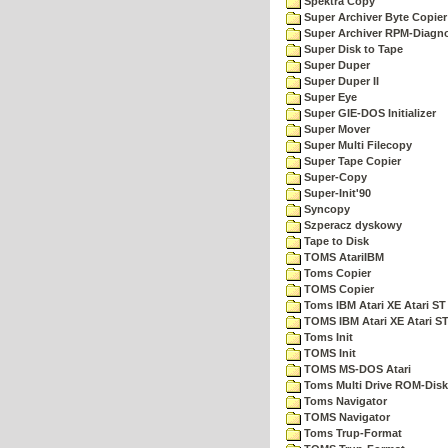
Spektra Copy
Super Archiver Byte Copier
Super Archiver RPM-Diagno
Super Disk to Tape
Super Duper
Super Duper II
Super Eye
Super GIE-DOS Initializer
Super Mover
Super Multi Filecopy
Super Tape Copier
Super-Copy
Super-Init'90
Syncopy
Szperacz dyskowy
Tape to Disk
TOMS AtariIBM
Toms Copier
TOMS Copier
Toms IBM Atari XE Atari ST
TOMS IBM Atari XE Atari S
Toms Init
TOMS Init
TOMS MS-DOS Atari
Toms Multi Drive ROM-Disk
Toms Navigator
TOMS Navigator
Toms Trup-Format