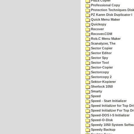
Plaza Copier
Professional Copy
Protection Techniques Disk 
PZ Karen Disk Duplicator I
Quick Menu Maker
Quickopy
Recover
Recover.COM
Rob.C Menu Maker
Scanalyzer, The
Sector Copier
Sector Editor
Sector Spy
Sector Tool
Sector-Copier
Sectorcopy
Sectorcopy 2
Sektor-Kopierer
Sherlock 1050
Smarty
Speed
Speed - Start Initializer
Speed Initializer for Top D
Speed Initializer For Top D
Speed-DOS I-S Initializer
Speed-O-Disk
Speedy 1050 System Softw
Speedy Backup