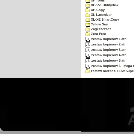
XF Tools
XF-551 Utilitydisk
XF-Copy
XL Laconizer
XL-XE SmartCopy
Yellow Sun
Zagęszczacz
Zero Free
zestaw kopierow 1.atr
zestaw kopierow 2.atr
zestaw kopierow 3.atr
zestaw kopierow 4.atr
zestaw kopierow 5.atr
zestaw kopierow 6 - Mega-C
zestaw narzedzi LDW Supe