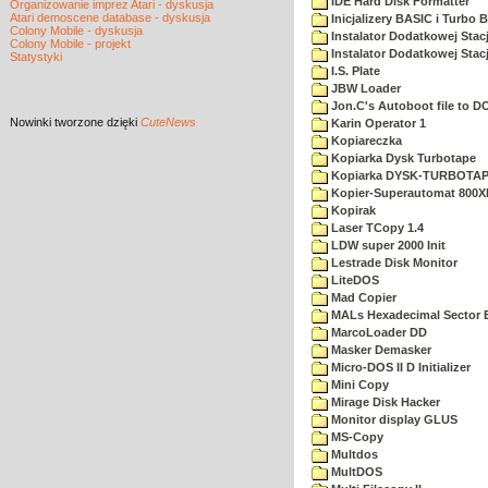
IDE Hard Disk Formatter
Organizowanie imprez Atari - dyskusja
Atari demoscene database - dyskusja
Inicjalizery BASIC i Turbo 
Colony Mobile - dyskusja
Instalator Dodatkowej Stac
Colony Mobile - projekt
Instalator Dodatkowej Stac
Statystyki
I.S. Plate
JBW Loader
Jon.C's Autoboot file to D
Nowinki
tworzone dzięki
CuteNews
Karin Operator 1
Kopiareczka
Kopiarka Dysk Turbotape
Kopiarka DYSK-TURBOTA
Kopier-Superautomat 800X
Kopirak
Laser TCopy 1.4
LDW super 2000 Init
Lestrade Disk Monitor
LiteDOS
Mad Copier
MALs Hexadecimal Sector E
MarcoLoader DD
Masker Demasker
Micro-DOS II D Initializer
Mini Copy
Mirage Disk Hacker
Monitor display GLUS
MS-Copy
Multdos
MultDOS