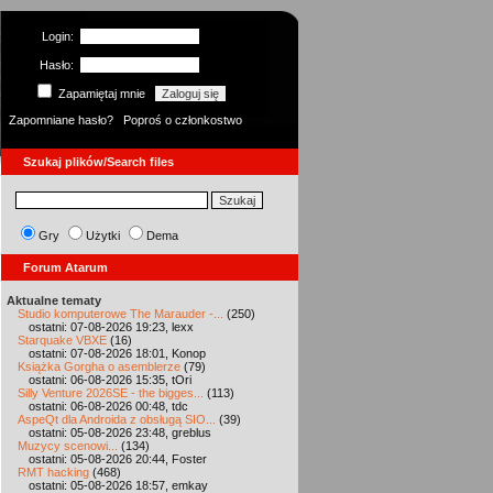
Login:
Hasło:
Zapamiętaj mnie
Zapomniane hasło?
Poproś o członkostwo
Szukaj plików/Search files
Gry
Użytki
Dema
Forum Atarum
Aktualne tematy
Studio komputerowe The Marauder -...
(250)
ostatni: 07-08-2026 19:23, lexx
Starquake VBXE
(16)
ostatni: 07-08-2026 18:01, Konop
Książka Gorgha o asemblerze
(79)
ostatni: 06-08-2026 15:35, tOri
Silly Venture 2026SE - the bigges...
(113)
ostatni: 06-08-2026 00:48, tdc
AspeQt dla Androida z obsługą SIO...
(39)
ostatni: 05-08-2026 23:48, greblus
Muzycy scenowi...
(134)
ostatni: 05-08-2026 20:44, Foster
RMT hacking
(468)
ostatni: 05-08-2026 18:57, emkay