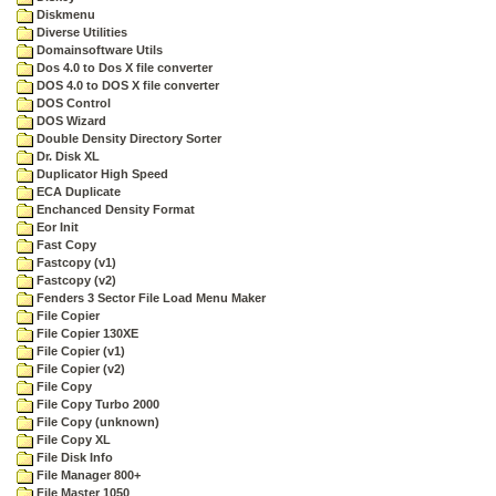
Diskmenu
Diverse Utilities
Domainsoftware Utils
Dos 4.0 to Dos X file converter
DOS 4.0 to DOS X file converter
DOS Control
DOS Wizard
Double Density Directory Sorter
Dr. Disk XL
Duplicator High Speed
ECA Duplicate
Enchanced Density Format
Eor Init
Fast Copy
Fastcopy (v1)
Fastcopy (v2)
Fenders 3 Sector File Load Menu Maker
File Copier
File Copier 130XE
File Copier (v1)
File Copier (v2)
File Copy
File Copy Turbo 2000
File Copy (unknown)
File Copy XL
File Disk Info
File Manager 800+
File Master 1050