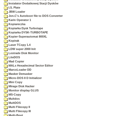
Instalator Dodatkowej Stacji Dysków
I.S. Plate
JBW Loader
Jon.C's Autoboot file to DOS Converter
Karin Operator 1
Kopiareczka
Kopiarka Dysk Turbotape
Kopiarka DYSK-TURBOTAPE
Kopier-Superautomat 800XL
Kopirak
Laser TCopy 1.4
LDW super 2000 Init
Lestrade Disk Monitor
LiteDOS
Mad Copier
MALs Hexadecimal Sector Editor
MarcoLoader DD
Masker Demasker
Micro-DOS II D Initializer
Mini Copy
Mirage Disk Hacker
Monitor display GLUS
MS-Copy
Multdos
MultDOS
Multi Filecopy II
Multi Filecopy III
Multi-Boot