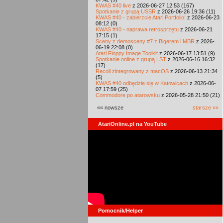
KWAS #40 live
z 2026-06-27 12:53 (167)
Spotkanie z grupą USSR
z 2026-06-26 19:36 (11)
KWAS #40 - zabierzcie Atari Portfolio!
z 2026-06-23
08:12 (0)
KWAS #40 - naprawa retrosprzętu
z 2026-06-21
17:15 (1)
Sceny z demosceny #7 z Bigerem i MBR
z 2026-
06-19 22:08 (0)
Atari Floppy Image Toolkit
z 2026-06-17 13:51 (9)
Spotkanie online z grupą LST
z 2026-06-16 16:32
(17)
Recoil zintegrowany z macOS
z 2026-06-13 21:34
(5)
KWAS #40 odbędzie się w Katowicach
z 2026-06-
07 17:59 (25)
Commodore po atarowsku
z 2026-05-28 21:50 (21)
«« nowsze
starsze »»
AtariOnline.pl na YouTube
Pomocnik/Helper