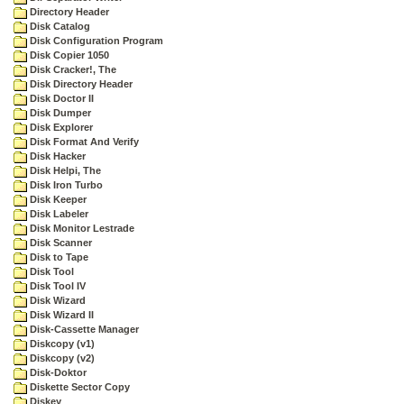
Directory Header
Disk Catalog
Disk Configuration Program
Disk Copier 1050
Disk Cracker!, The
Disk Directory Header
Disk Doctor II
Disk Dumper
Disk Explorer
Disk Format And Verify
Disk Hacker
Disk Helpi, The
Disk Iron Turbo
Disk Keeper
Disk Labeler
Disk Monitor Lestrade
Disk Scanner
Disk to Tape
Disk Tool
Disk Tool IV
Disk Wizard
Disk Wizard II
Disk-Cassette Manager
Diskcopy (v1)
Diskcopy (v2)
Disk-Doktor
Diskette Sector Copy
Diskey