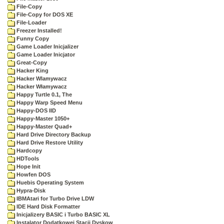
File-Copy
File-Copy for DOS XE
File-Loader
Freezer Installed!
Funny Copy
Game Loader Inicjalizer
Game Loader Inicjator
Great-Copy
Hacker King
Hacker Wlamywacz
Hacker Włamywacz
Happy Turtle 0.1, The
Happy Warp Speed Menu
Happy-DOS IID
Happy-Master 1050+
Happy-Master Quad+
Hard Drive Directory Backup
Hard Drive Restore Utility
Hardcopy
HDTools
Hope Init
Howfen DOS
Huebis Operating System
Hypra-Disk
IBMAtari for Turbo Drive LDW
IDE Hard Disk Formatter
Inicjalizery BASIC i Turbo BASIC XL
Instalator Dodatkowej Stacji Dyskow