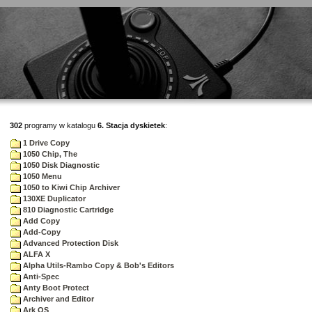
302
programy w katalogu
6. Stacja dyskietek
:
1 Drive Copy
1050 Chip, The
1050 Disk Diagnostic
1050 Menu
1050 to Kiwi Chip Archiver
130XE Duplicator
810 Diagnostic Cartridge
Add Copy
Add-Copy
Advanced Protection Disk
ALFA X
Alpha Utils-Rambo Copy & Bob's Editors
Anti-Spec
Anty Boot Protect
Archiver and Editor
Ark OS