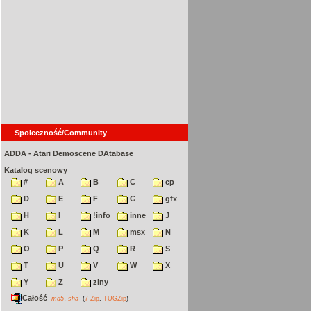
Społeczność/Community
ADDA - Atari Demoscene DAtabase
Katalog scenowy
#
A
B
C
cp
D
E
F
G
gfx
H
I
!info
inne
J
K
L
M
msx
N
O
P
Q
R
S
T
U
V
W
X
Y
Z
ziny
Całość
,
md5
sha
(
7-Zip
,
TUGZip
)