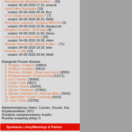
Narzędzie do ditheringu na Atari ...
(26)
ostatni: 05-08-2026 17:10, amarok
Uprościłem Starquake
(16)
ostatni: 05-08-2026 00:34, Bca
O co chodzi w grze Kasiarz?
(7)
ostatni: 05-08-2026 00:25, MaW
Rocznica 1 sierpnia - turówka WRCOH
(3)
ostatni: 04-08-2026 23:36, Ataripuzzle
Dungeon Crawler - AI (Fable)
(9)
ostatni: 04-08-2026 21:05, Nemo
Gry na Atari z pszczołami
(20)
ostatni: 04-08-2026 19:38, miker
Sprawa nowych płyt głównych Atari...
(71)
ostatni: 04-08-2026 19:18, tebe
Konsole z Lidla
(14)
ostatni: 04-08-2026 09:48, MaW
Kategorie Forum Atarum
1. Projekty / Projects
(29854)
2. Grafika / Graphics
(6813)
3. Muzyka i dźwięk / Music and sound
(8055)
4. Programowanie / Programming
(13171)
5. Gry / Games
(36906)
6. Użytki / Utils
(4827)
7. Scena / Scene
(20244)
8. Sprzęt / Hardware
(27891)
9. Sprawy wewnętrzne / Internal affairs
(5842)
10. Sprzedam / Kupię / Zamienię
(8193)
11. Inne / Other
(33759)
Administratorzy:
Adam, Cyprian, Jhusak, Kaz
Użytkowników:
3072
Ostatnio zarejestrowany:
bradko
Postów ostatniej doby:
6
Spotkania i zloty/Meetings & Parties