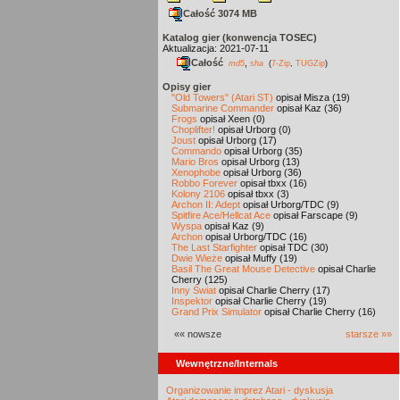
Całość 3074 MB
Katalog gier (konwencja TOSEC)
Aktualizacja: 2021-07-11
Całość
,
md5
sha
(
7-Zip
,
TUGZip
)
Opisy gier
"Old Towers" (Atari ST)
opisał Misza (19)
Submarine Commander
opisał Kaz (36)
Frogs
opisał Xeen (0)
Choplifter!
opisał Urborg (0)
Joust
opisał Urborg (17)
Commando
opisał Urborg (35)
Mario Bros
opisał Urborg (13)
Xenophobe
opisał Urborg (36)
Robbo Forever
opisał tbxx (16)
Kolony 2106
opisał tbxx (3)
Archon II: Adept
opisał Urborg/TDC (9)
Spitfire Ace/Hellcat Ace
opisał Farscape (9)
Wyspa
opisał Kaz (9)
Archon
opisał Urborg/TDC (16)
The Last Starfighter
opisał TDC (30)
Dwie Wieże
opisał Muffy (19)
Basil The Great Mouse Detective
opisał Charlie
Cherry (125)
Inny Świat
opisał Charlie Cherry (17)
Inspektor
opisał Charlie Cherry (19)
Grand Prix Simulator
opisał Charlie Cherry (16)
«« nowsze
starsze »»
Wewnętrzne/Internals
Organizowanie imprez Atari - dyskusja