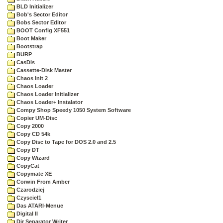
BLD Initializer
Bob's Sector Editor
Bobs Sector Editor
BOOT Config XF551
Boot Maker
Bootstrap
BURP
CasDis
Cassette-Disk Master
Chaos Init 2
Chaos Loader
Chaos Loader Initializer
Chaos Loader+ Instalator
Compy Shop Speedy 1050 System Software
Copier UM-Disc
Copy 2000
Copy CD 54k
Copy Disc to Tape for DOS 2.0 and 2.5
Copy DT
Copy Wizard
CopyCat
Copymate XE
Corwin From Amber
Czarodziej
Czysciel1
Das ATARI-Menue
Digital II
Dir Separator Writer