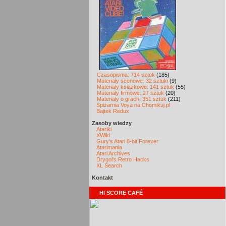
Czasopisma: 714 sztuk
(185)
Materiały scenowe: 32 sztuki
(9)
Materiały książkowe: 141 sztuk
(55)
Materiały firmowe: 27 sztuk
(20)
Materiały o grach: 351 sztuk
(211)
Spiżarnia Voya na Chomikuj.pl
Bajtek Redux
Zasoby wiedzy
Atariki
XWiki
Gury's Atari 8-bit Forever
Atarimania
Atari Archives
Drygol's Retro Hacks
XL Search
Kontakt
HI SCORE CAFÉ