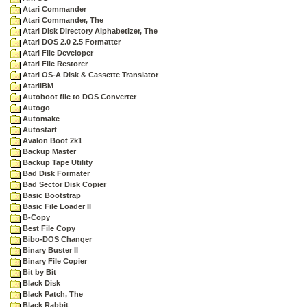
Atari Commander
Atari Commander, The
Atari Disk Directory Alphabetizer, The
Atari DOS 2.0 2.5 Formatter
Atari File Developer
Atari File Restorer
Atari OS-A Disk & Cassette Translator
AtariIBM
Autoboot file to DOS Converter
Autogo
Automake
Autostart
Avalon Boot 2k1
Backup Master
Backup Tape Utility
Bad Disk Formater
Bad Sector Disk Copier
Basic Bootstrap
Basic File Loader II
B-Copy
Best File Copy
Bibo-DOS Changer
Binary Buster II
Binary File Copier
Bit by Bit
Black Disk
Black Patch, The
Black Rabbit