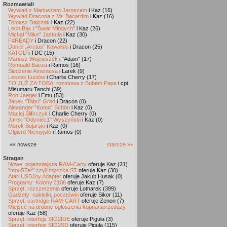
Rozmawiali
Wywiad z Mariuszem Jaroszem
i Kaz (16)
Wywiad Dracona z Mr. Bacardim
i Kaz (16)
Tomasz Dajczak
i Kaz (22)
Lech Bąk i "Świat Młodych"
i Kaz (26)
Michał "Mike" Jaskuła
i Kaz (30)
F#READY
i Dracon (22)
Daniel „Arctus” Kowalski
i Dracon (25)
KATOD
i TDC (15)
Mariusz Wojcieszek
i "Adam" (17)
Romuald Bacza
i Ramos (16)
Śledzenie Amentesa
i Larek (9)
Leszek Łuciów
i Charlie Cherry (17)
TO JUŻ ZA TOBĄ: rozmowa z Bobem Pape
i cpt.
Misumaru Tenchi (39)
Rob Jaeger
i Emu (53)
Jacek "Tabu" Grad
i Dracon (0)
Alexander "Koma" Schön
i Kaz (0)
Maciej Ślifirczyk
i Charlie Cherry (0)
Jarek "Odyniec1" Wyszyński
i Kaz (0)
Marek Bojarski
i Kaz (0)
Olgierd Niemyjski
i Ramos (0)
«« nowsze
starsze »»
Stragan
Nowe, pojemniejsze RAM-Carty
oferuje Kaz (21)
"mouSTer" czyli myszka ST
oferuje Kaz (30)
Atari USBJoy Adapter
oferuje Jakub Husak (0)
Programy: Kolony 2106
oferuje Kaz (7)
Sprzęt: rozszerzenia
oferuje Lotharek (399)
Gadżety: naklejki, pocztówki
oferuje Sikor (11)
Sprzęt: cartridge RAM-CART
oferuje Zenon (7)
Miejsce na drobne ogłoszenia kupna/sprzedaży
oferuje Kaz (58)
Sprzęt: interfejs SIO2IDE
oferuje Piguła (3)
Sprzęt: interfejs SIO2SD
oferuje Piguła (115)