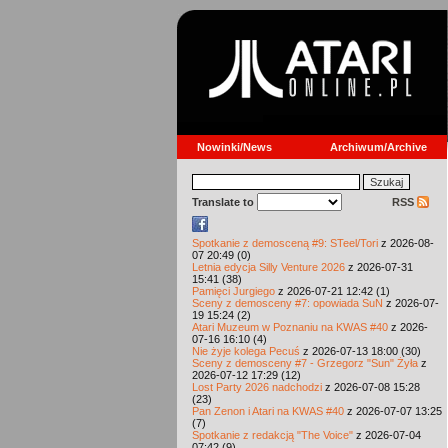
Nowinki/News
Archiwum/Archive
Translate to
RSS
Spotkanie z demosceną #9: STeel/Tori
z 2026-08-
07 20:49 (0)
Letnia edycja Silly Venture 2026
z 2026-07-31
15:41 (38)
Pamięci Jurgiego
z 2026-07-21 12:42 (1)
Sceny z demosceny #7: opowiada SuN
z 2026-07-
19 15:24 (2)
Atari Muzeum w Poznaniu na KWAS #40
z 2026-
07-16 16:10 (4)
Nie żyje kolega Pecuś
z 2026-07-13 18:00 (30)
Sceny z demosceny #7 - Grzegorz "Sun" Żyła
z
2026-07-12 17:29 (12)
Lost Party 2026 nadchodzi
z 2026-07-08 15:28
(23)
Pan Zenon i Atari na KWAS #40
z 2026-07-07 13:25
(7)
Spotkanie z redakcją "The Voice"
z 2026-07-04
07:42 (9)