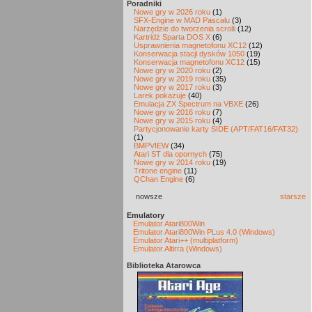
Poradniki
Nowe gry w 2026 roku
(1)
SFX-Engine w MAD Pascalu
(3)
Narzędzie do tworzenia scrolli
(12)
Kartridż Sparta DOS X
(6)
Usprawnienia magnetofonu XC12
(12)
Konserwacja stacji dysków 1050
(19)
Konserwacja magnetofonu XC12
(15)
Nowe gry w 2020 roku
(2)
Nowe gry w 2019 roku
(35)
Nowe gry w 2017 roku
(3)
Larek pokazuje
(40)
Emulacja ZX Spectrum na VBXE
(26)
Nowe gry w 2016 roku
(7)
Nowe gry w 2015 roku
(4)
Partycjonowanie karty SIDE (APT/FAT16/FAT32)
(1)
BMPVIEW
(34)
Atari ST dla opornych
(75)
Nowe gry w 2014 roku
(19)
Tritone engine
(11)
QChan Engine
(6)
nowsze
starsze
Emulatory
Emulator Atari800Win
Emulator Atari800Win PLus 4.0 (Windows)
Emulator Atari++ (multiplatform)
Emulator Altirra (Windows)
Biblioteka Atarowca