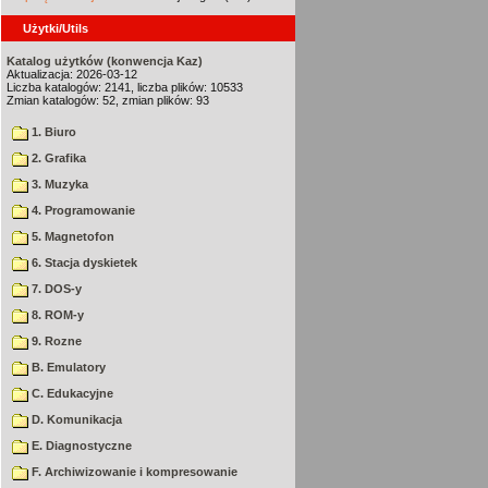
Użytki/Utils
Katalog użytków (konwencja Kaz)
Aktualizacja: 2026-03-12
Liczba katalogów: 2141, liczba plików: 10533
Zmian katalogów: 52, zmian plików: 93
1. Biuro
2. Grafika
3. Muzyka
4. Programowanie
5. Magnetofon
6. Stacja dyskietek
7. DOS-y
8. ROM-y
9. Rozne
B. Emulatory
C. Edukacyjne
D. Komunikacja
E. Diagnostyczne
F. Archiwizowanie i kompresowanie