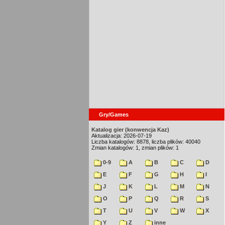
Gry/Games
Katalog gier (konwencja Kaz)
Aktualizacja: 2026-07-19
Liczba katalogów: 8878, liczba plików: 40040
Zmian katalogów: 1, zmian plików: 1
0-9
A
B
C
D
E
F
G
H
I
J
K
L
M
N
O
P
Q
R
S
T
U
V
W
X
Y
Z
inne