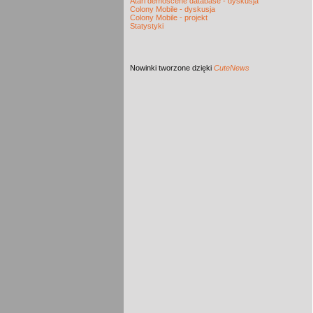
Atari demoscene database - dyskusja
Colony Mobile - dyskusja
Colony Mobile - projekt
Statystyki
Nowinki
tworzone dzięki
CuteNews