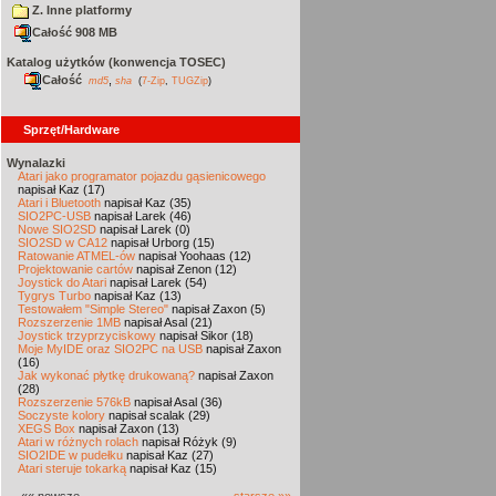
Z. Inne platformy
Całość 908 MB
Katalog użytków (konwencja TOSEC)
Całość
,
md5
sha
(
7-Zip
,
TUGZip
)
Sprzęt/Hardware
Wynalazki
Atari jako programator pojazdu gąsienicowego
napisał Kaz (17)
Atari i Bluetooth
napisał Kaz (35)
SIO2PC-USB
napisał Larek (46)
Nowe SIO2SD
napisał Larek (0)
SIO2SD w CA12
napisał Urborg (15)
Ratowanie ATMEL-ów
napisał Yoohaas (12)
Projektowanie cartów
napisał Zenon (12)
Joystick do Atari
napisał Larek (54)
Tygrys Turbo
napisał Kaz (13)
Testowałem "Simple Stereo"
napisał Zaxon (5)
Rozszerzenie 1MB
napisał Asal (21)
Joystick trzyprzyciskowy
napisał Sikor (18)
Moje MyIDE oraz SIO2PC na USB
napisał Zaxon
(16)
Jak wykonać płytkę drukowaną?
napisał Zaxon
(28)
Rozszerzenie 576kB
napisał Asal (36)
Soczyste kolory
napisał scalak (29)
XEGS Box
napisał Zaxon (13)
Atari w różnych rolach
napisał Różyk (9)
SIO2IDE w pudełku
napisał Kaz (27)
Atari steruje tokarką
napisał Kaz (15)