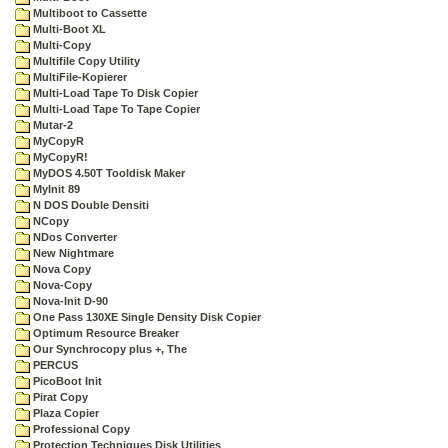
Multiboot to Cassette
Multi-Boot XL
Multi-Copy
Multifile Copy Utility
MultiFile-Kopierer
Multi-Load Tape To Disk Copier
Multi-Load Tape To Tape Copier
Mutar-2
MyCopyR
MyCopyR!
MyDOS 4.50T Tooldisk Maker
MyInit 89
N DOS Double Densiti
NCopy
NDos Converter
New Nightmare
Nova Copy
Nova-Copy
Nova-Init D-90
One Pass 130XE Single Density Disk Copier
Optimum Resource Breaker
Our Synchrocopy plus +, The
PERCUS
PicoBoot Init
Pirat Copy
Plaza Copier
Professional Copy
Protection Techniques Disk Utilities