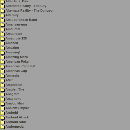
Alte Haus, Das
Alternate Reality - The City
Alternate Reality - The Dungeon
Alternity
Am Laufenden Band
Amansarranas
Amaurote
Amaurote+
Amaurote 128
Amazed
Amazing
Amazing!
Amazing Maze
American Poker
Americas' Capitals!
Americas Cup
Amnesia
AMP!
Amphibian!
Amulet, The
Anagram
Anagrams
Analog Man
Ancient Empire
Android
Android Attack
Android Nim!
Andromeda