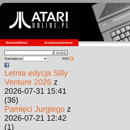
Nowinki/News
Archiwum/Archive
Translate to
RSS
Letnia edycja Silly
Venture 2026
z
2026-07-31 15:41
(36)
Pamięci Jurgiego
z
2026-07-21 12:42
(1)