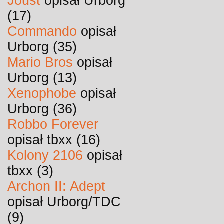
Joust
opisał Urborg
(17)
Commando
opisał
Urborg (35)
Mario Bros
opisał
Urborg (13)
Xenophobe
opisał
Urborg (36)
Robbo Forever
opisał tbxx (16)
Kolony 2106
opisał
tbxx (3)
Archon II: Adept
opisał Urborg/TDC
(9)