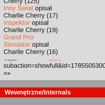
Cherry (125)
Inny Świat
opisał
Charlie Cherry (17)
Inspektor
opisał
Charlie Cherry (19)
Grand Prix
Simulator
opisał
Charlie Cherry (16)
«« nowsze
starsze »»
subaction=showfull&id=1785505300
»»
Wewnętrzne/Internals