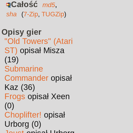
Całość
,
md5
sha
(
7-Zip
,
TUGZip
)
Opisy gier
"Old Towers" (Atari
ST)
opisał Misza
(19)
Submarine
Commander
opisał
Kaz (36)
Frogs
opisał Xeen
(0)
Choplifter!
opisał
Urborg (0)