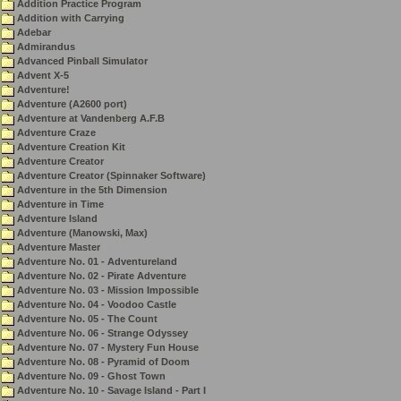
Addition Practice Program
Addition with Carrying
Adebar
Admirandus
Advanced Pinball Simulator
Advent X-5
Adventure!
Adventure (A2600 port)
Adventure at Vandenberg A.F.B
Adventure Craze
Adventure Creation Kit
Adventure Creator
Adventure Creator (Spinnaker Software)
Adventure in the 5th Dimension
Adventure in Time
Adventure Island
Adventure (Manowski, Max)
Adventure Master
Adventure No. 01 - Adventureland
Adventure No. 02 - Pirate Adventure
Adventure No. 03 - Mission Impossible
Adventure No. 04 - Voodoo Castle
Adventure No. 05 - The Count
Adventure No. 06 - Strange Odyssey
Adventure No. 07 - Mystery Fun House
Adventure No. 08 - Pyramid of Doom
Adventure No. 09 - Ghost Town
Adventure No. 10 - Savage Island - Part I