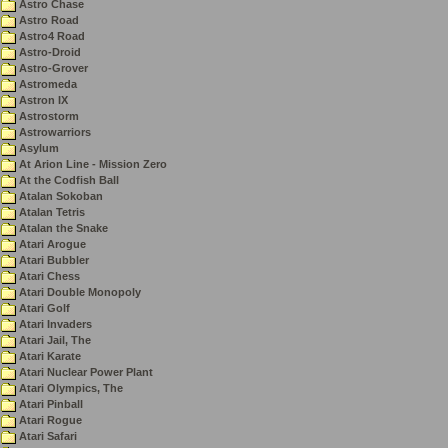
Astro Chase
Astro Road
Astro4 Road
Astro-Droid
Astro-Grover
Astromeda
Astron IX
Astrostorm
Astrowarriors
Asylum
At Arion Line - Mission Zero
At the Codfish Ball
Atalan Sokoban
Atalan Tetris
Atalan the Snake
Atari Arogue
Atari Bubbler
Atari Chess
Atari Double Monopoly
Atari Golf
Atari Invaders
Atari Jail, The
Atari Karate
Atari Nuclear Power Plant
Atari Olympics, The
Atari Pinball
Atari Rogue
Atari Safari