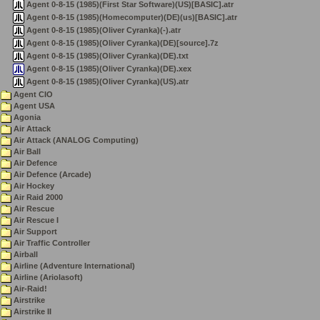
Agent 0-8-15 (1985)(First Star Software)(US)[BASIC].atr
Agent 0-8-15 (1985)(Homecomputer)(DE)(us)[BASIC].atr
Agent 0-8-15 (1985)(Oliver Cyranka)(-).atr
Agent 0-8-15 (1985)(Oliver Cyranka)(DE)[source].7z
Agent 0-8-15 (1985)(Oliver Cyranka)(DE).txt
Agent 0-8-15 (1985)(Oliver Cyranka)(DE).xex
Agent 0-8-15 (1985)(Oliver Cyranka)(US).atr
Agent CIO
Agent USA
Agonia
Air Attack
Air Attack (ANALOG Computing)
Air Ball
Air Defence
Air Defence (Arcade)
Air Hockey
Air Raid 2000
Air Rescue
Air Rescue I
Air Support
Air Traffic Controller
Airball
Airline (Adventure International)
Airline (Ariolasoft)
Air-Raid!
Airstrike
Airstrike II