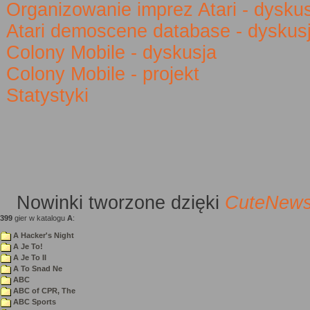
Organizowanie imprez Atari - dysku
Atari demoscene database - dyskus
Colony Mobile - dyskusja
Colony Mobile - projekt
Statystyki
Nowinki
tworzone dzięki
CuteNew
399
gier w katalogu
A
:
A Hacker's Night
A Je To!
A Je To II
A To Snad Ne
ABC
ABC of CPR, The
ABC Sports