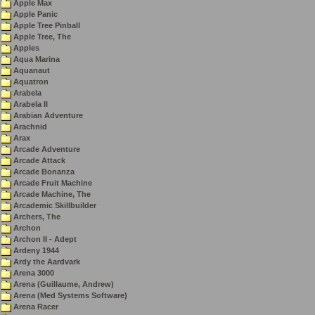
Apple Max
Apple Panic
Apple Tree Pinball
Apple Tree, The
Apples
Aqua Marina
Aquanaut
Aquatron
Arabela
Arabela II
Arabian Adventure
Arachnid
Arax
Arcade Adventure
Arcade Attack
Arcade Bonanza
Arcade Fruit Machine
Arcade Machine, The
Arcademic Skillbuilder
Archers, The
Archon
Archon II - Adept
Ardeny 1944
Ardy the Aardvark
Arena 3000
Arena (Guillaume, Andrew)
Arena (Med Systems Software)
Arena Racer