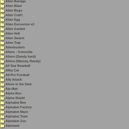
Alien Barrage
Alien Blast
Alien Bugs
Alien Craft!
Alien Egg
Alien Encounter v2
Alien Garden
Alien Hell
Alien Swarm
Alien Trap
Alienbusters
Aliens - Genocide
Aliens (Dandy hack)
Aliens (Massey, Randy)
All Star Baseball
Alley Cat
All-Pro Football
Ally Attack
Alone in the Dark
Alp Man
Alpha Run
Alpha Shield
Alphabet Bee
Alphabet Factory
Alphabet Maze
Alphabet Train
Alphabet Zoo
Alptraum