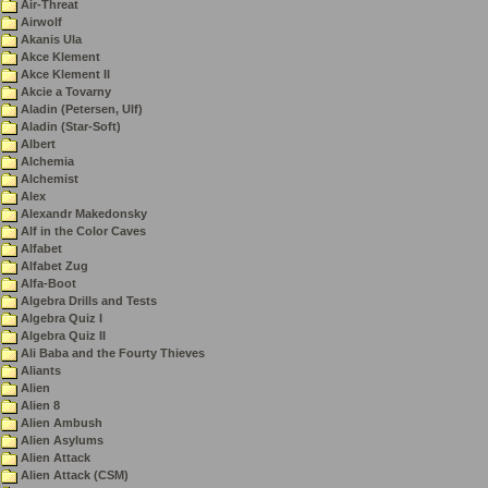
Air-Threat
Airwolf
Akanis Ula
Akce Klement
Akce Klement II
Akcie a Tovarny
Aladin (Petersen, Ulf)
Aladin (Star-Soft)
Albert
Alchemia
Alchemist
Alex
Alexandr Makedonsky
Alf in the Color Caves
Alfabet
Alfabet Zug
Alfa-Boot
Algebra Drills and Tests
Algebra Quiz I
Algebra Quiz II
Ali Baba and the Fourty Thieves
Aliants
Alien
Alien 8
Alien Ambush
Alien Asylums
Alien Attack
Alien Attack (CSM)