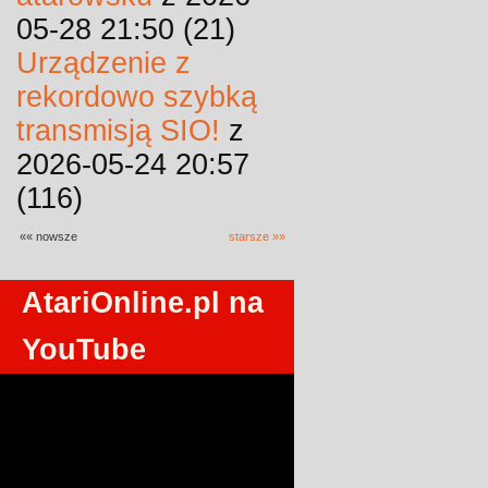
05-28 21:50 (21)
Urządzenie z
rekordowo szybką
transmisją SIO!
z
2026-05-24 20:57
(116)
«« nowsze
starsze »»
AtariOnline.pl na
YouTube