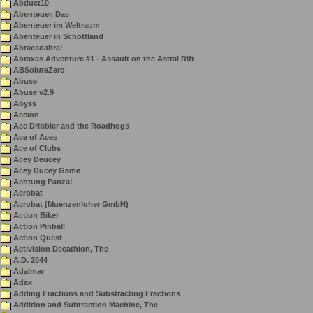
Abduct10
Abenteuer, Das
Abenteuer im Weltraum
Abenteuer in Schottland
Abracadabra!
Abraxas Adventure #1 - Assault on the Astral Rift
ABSoluteZero
Abuse
Abuse v2.9
Abyss
Accion
Ace Dribbler and the Roadhogs
Ace of Aces
Ace of Clubs
Acey Deucey
Acey Ducey Game
Achtung Panza!
Acrobat
Acrobat (Muenzenloher GmbH)
Action Biker
Action Pinball
Action Quest
Activision Decathlon, The
A.D. 2044
Adalmar
Adax
Adding Fractions and Substracting Fractions
Addition and Subtraction Machine, The