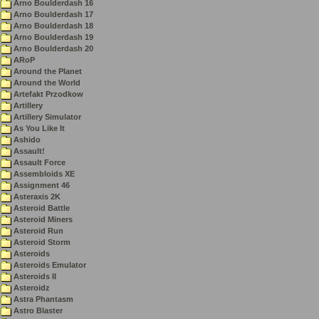
Arno Boulderdash 16
Arno Boulderdash 17
Arno Boulderdash 18
Arno Boulderdash 19
Arno Boulderdash 20
ARoP
Around the Planet
Around the World
Artefakt Przodkow
Artillery
Artillery Simulator
As You Like It
Ashido
Assault!
Assault Force
Assembloids XE
Assignment 46
Asteraxis 2K
Asteroid Battle
Asteroid Miners
Asteroid Run
Asteroid Storm
Asteroids
Asteroids Emulator
Asteroids II
Asteroidz
Astra Phantasm
Astro Blaster