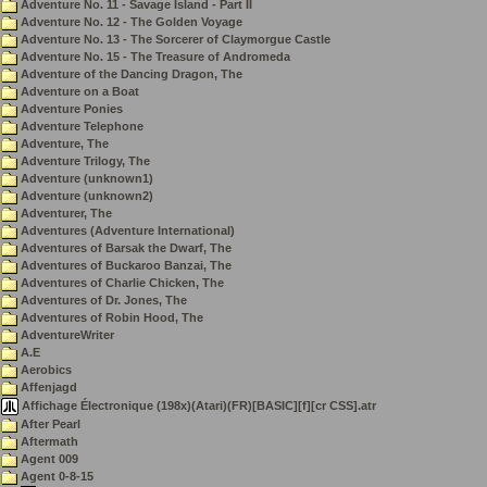
Adventure No. 11 - Savage Island - Part II
Adventure No. 12 - The Golden Voyage
Adventure No. 13 - The Sorcerer of Claymorgue Castle
Adventure No. 15 - The Treasure of Andromeda
Adventure of the Dancing Dragon, The
Adventure on a Boat
Adventure Ponies
Adventure Telephone
Adventure, The
Adventure Trilogy, The
Adventure (unknown1)
Adventure (unknown2)
Adventurer, The
Adventures (Adventure International)
Adventures of Barsak the Dwarf, The
Adventures of Buckaroo Banzai, The
Adventures of Charlie Chicken, The
Adventures of Dr. Jones, The
Adventures of Robin Hood, The
AdventureWriter
A.E
Aerobics
Affenjagd
Affichage Électronique (198x)(Atari)(FR)[BASIC][f][cr CSS].atr
After Pearl
Aftermath
Agent 009
Agent 0-8-15