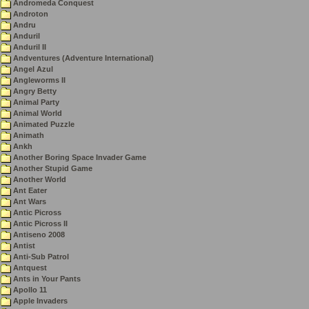
Andromeda Conquest
Androton
Andru
Anduril
Anduril II
Andventures (Adventure International)
Angel Azul
Angleworms II
Angry Betty
Animal Party
Animal World
Animated Puzzle
Animath
Ankh
Another Boring Space Invader Game
Another Stupid Game
Another World
Ant Eater
Ant Wars
Antic Picross
Antic Picross II
Antiseno 2008
Antist
Anti-Sub Patrol
Antquest
Ants in Your Pants
Apollo 11
Apple Invaders