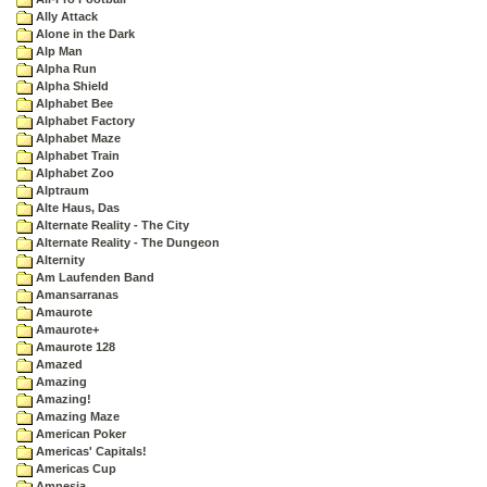
Ally Attack
Alone in the Dark
Alp Man
Alpha Run
Alpha Shield
Alphabet Bee
Alphabet Factory
Alphabet Maze
Alphabet Train
Alphabet Zoo
Alptraum
Alte Haus, Das
Alternate Reality - The City
Alternate Reality - The Dungeon
Alternity
Am Laufenden Band
Amansarranas
Amaurote
Amaurote+
Amaurote 128
Amazed
Amazing
Amazing!
Amazing Maze
American Poker
Americas' Capitals!
Americas Cup
Amnesia