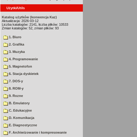
Użytki/Utils
Katalog użytków (konwencja Kaz)
Aktualizacja: 2026-03-12
Liczba katalogów: 2141, liczba plików: 10533
Zmian katalogów: 52, zmian plików: 93
1. Biuro
2. Grafika
3. Muzyka
4. Programowanie
5. Magnetofon
6. Stacja dyskietek
7. DOS-y
8. ROM-y
9. Rozne
B. Emulatory
C. Edukacyjne
D. Komunikacja
E. Diagnostyczne
F. Archiwizowanie i kompresowanie