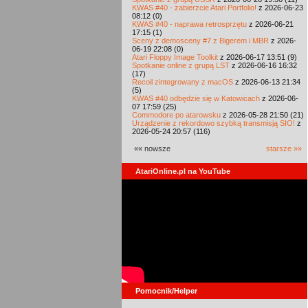
KWAS #40 - zabierzcie Atari Portfolio!
z 2026-06-23
08:12 (0)
KWAS #40 - naprawa retrosprzętu
z 2026-06-21
17:15 (1)
Sceny z demosceny #7 z Bigerem i MBR
z 2026-
06-19 22:08 (0)
Atari Floppy Image Toolkit
z 2026-06-17 13:51 (9)
Spotkanie online z grupą LST
z 2026-06-16 16:32
(17)
Recoil zintegrowany z macOS
z 2026-06-13 21:34
(5)
KWAS #40 odbędzie się w Katowicach
z 2026-06-
07 17:59 (25)
Commodore po atarowsku
z 2026-05-28 21:50 (21)
Urządzenie z rekordowo szybką transmisją SIO!
z
2026-05-24 20:57 (116)
«« nowsze
starsze »»
AtariOnline.pl na YouTube
Pomocnik/Helper