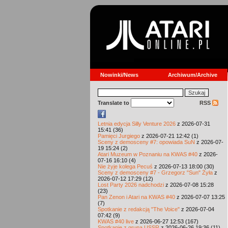
Nowinki/News
Archiwum/Archive
Translate to
RSS
Letnia edycja Silly Venture 2026
z 2026-07-31
15:41 (36)
Pamięci Jurgiego
z 2026-07-21 12:42 (1)
Sceny z demosceny #7: opowiada SuN
z 2026-07-
19 15:24 (2)
Atari Muzeum w Poznaniu na KWAS #40
z 2026-
07-16 16:10 (4)
Nie żyje kolega Pecuś
z 2026-07-13 18:00 (30)
Sceny z demosceny #7 - Grzegorz "Sun" Żyła
z
2026-07-12 17:29 (12)
Lost Party 2026 nadchodzi
z 2026-07-08 15:28
(23)
Pan Zenon i Atari na KWAS #40
z 2026-07-07 13:25
(7)
Spotkanie z redakcją "The Voice"
z 2026-07-04
07:42 (9)
KWAS #40 live
z 2026-06-27 12:53 (167)
Spotkanie z grupą USSR
z 2026-06-26 19:36 (11)