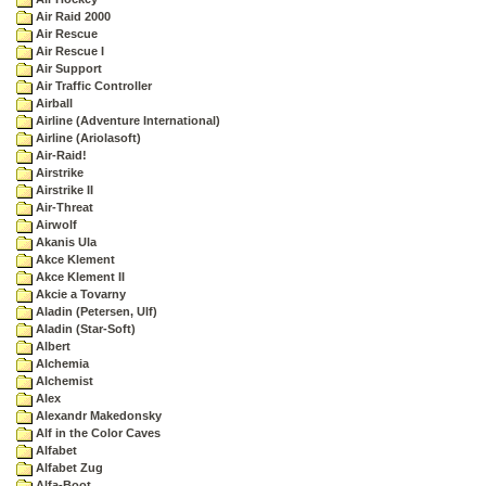
Air Raid 2000
Air Rescue
Air Rescue I
Air Support
Air Traffic Controller
Airball
Airline (Adventure International)
Airline (Ariolasoft)
Air-Raid!
Airstrike
Airstrike II
Air-Threat
Airwolf
Akanis Ula
Akce Klement
Akce Klement II
Akcie a Tovarny
Aladin (Petersen, Ulf)
Aladin (Star-Soft)
Albert
Alchemia
Alchemist
Alex
Alexandr Makedonsky
Alf in the Color Caves
Alfabet
Alfabet Zug
Alfa-Boot