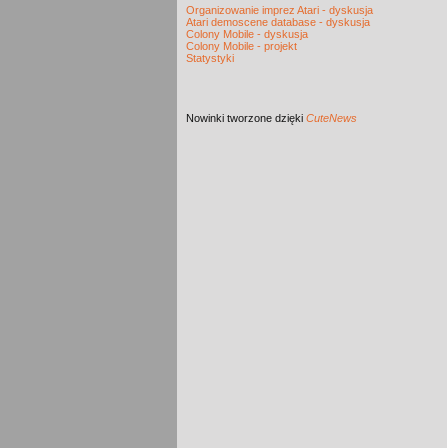
Organizowanie imprez Atari - dyskusja
Atari demoscene database - dyskusja
Colony Mobile - dyskusja
Colony Mobile - projekt
Statystyki
Nowinki
tworzone dzięki
CuteNews