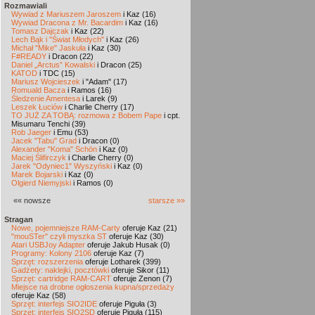
Rozmawiali
Wywiad z Mariuszem Jaroszem
i Kaz (16)
Wywiad Dracona z Mr. Bacardim
i Kaz (16)
Tomasz Dajczak
i Kaz (22)
Lech Bąk i "Świat Młodych"
i Kaz (26)
Michał "Mike" Jaskuła
i Kaz (30)
F#READY
i Dracon (22)
Daniel „Arctus” Kowalski
i Dracon (25)
KATOD
i TDC (15)
Mariusz Wojcieszek
i "Adam" (17)
Romuald Bacza
i Ramos (16)
Śledzenie Amentesa
i Larek (9)
Leszek Łuciów
i Charlie Cherry (17)
TO JUŻ ZA TOBĄ: rozmowa z Bobem Pape
i cpt.
Misumaru Tenchi (39)
Rob Jaeger
i Emu (53)
Jacek "Tabu" Grad
i Dracon (0)
Alexander "Koma" Schön
i Kaz (0)
Maciej Ślifirczyk
i Charlie Cherry (0)
Jarek "Odyniec1" Wyszyński
i Kaz (0)
Marek Bojarski
i Kaz (0)
Olgierd Niemyjski
i Ramos (0)
«« nowsze
starsze »»
Stragan
Nowe, pojemniejsze RAM-Carty
oferuje Kaz (21)
"mouSTer" czyli myszka ST
oferuje Kaz (30)
Atari USBJoy Adapter
oferuje Jakub Husak (0)
Programy: Kolony 2106
oferuje Kaz (7)
Sprzęt: rozszerzenia
oferuje Lotharek (399)
Gadżety: naklejki, pocztówki
oferuje Sikor (11)
Sprzęt: cartridge RAM-CART
oferuje Zenon (7)
Miejsce na drobne ogłoszenia kupna/sprzedaży
oferuje Kaz (58)
Sprzęt: interfejs SIO2IDE
oferuje Piguła (3)
Sprzęt: interfejs SIO2SD
oferuje Piguła (115)