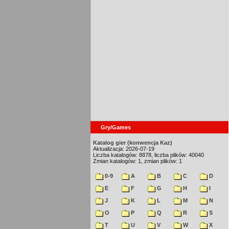
Gry/Games
Katalog gier (konwencja Kaz)
Aktualizacja: 2026-07-19
Liczba katalogów: 8878, liczba plików: 40040
Zmian katalogów: 1, zmian plików: 1
0-9
A
B
C
D
E
F
G
H
I
J
K
L
M
N
O
P
Q
R
S
T
U
V
W
X