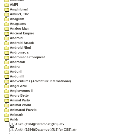
AMP!
Amphibian!
Amulet, The
Anagram
Anagrams
Analog Man
Ancient Empire
Android
Android Attack
Android Nim!
Andromeda
Andromeda Conquest
Androton
Andru
Anduril
Anduril II
Andventures (Adventure International)
Angel Azul
Angleworms II
Angry Betty
Animal Party
Animal World
Animated Puzzle
Animath
Ankh
Ankh (1984)(Datamost)(US).atx
Ankh (1984)(Datamost)(US)[cr CSS].atr