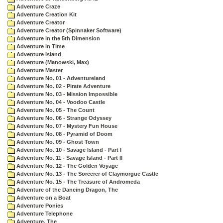
Adventure Craze
Adventure Creation Kit
Adventure Creator
Adventure Creator (Spinnaker Software)
Adventure in the 5th Dimension
Adventure in Time
Adventure Island
Adventure (Manowski, Max)
Adventure Master
Adventure No. 01 - Adventureland
Adventure No. 02 - Pirate Adventure
Adventure No. 03 - Mission Impossible
Adventure No. 04 - Voodoo Castle
Adventure No. 05 - The Count
Adventure No. 06 - Strange Odyssey
Adventure No. 07 - Mystery Fun House
Adventure No. 08 - Pyramid of Doom
Adventure No. 09 - Ghost Town
Adventure No. 10 - Savage Island - Part I
Adventure No. 11 - Savage Island - Part II
Adventure No. 12 - The Golden Voyage
Adventure No. 13 - The Sorcerer of Claymorgue Castle
Adventure No. 15 - The Treasure of Andromeda
Adventure of the Dancing Dragon, The
Adventure on a Boat
Adventure Ponies
Adventure Telephone
Adventure, The