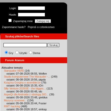
Login:
Hasło:
Zapamiętaj mnie
Zapomniane hasło?
Poproś o członkostwo
Szukaj plików/Search files
Gry
Użytki
Dema
Forum Atarum
Aktualne tematy
Starquake VBXE
(14)
ostatni: 07-08-2026 08:55, Wolfen
Studio komputerowe The Marauder -...
(249)
ostatni: 06-08-2026 19:56, pigula
Książka Gorgha o asemblerze
(79)
ostatni: 06-08-2026 15:35, tOri
Silly Venture 2026SE - the bigges...
(113)
ostatni: 06-08-2026 00:48, tdc
AspeQt dla Androida z obsługą SIO...
(39)
ostatni: 05-08-2026 23:48, greblus
Muzycy scenowi...
(134)
ostatni: 05-08-2026 20:44, Foster
RMT hacking
(468)
ostatni: 05-08-2026 18:57, emkay