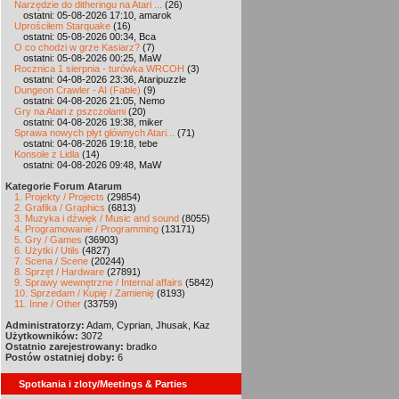
Narzędzie do ditheringu na Atari ...
(26)
ostatni: 05-08-2026 17:10, amarok
Uprościłem Starquake
(16)
ostatni: 05-08-2026 00:34, Bca
O co chodzi w grze Kasiarz?
(7)
ostatni: 05-08-2026 00:25, MaW
Rocznica 1 sierpnia - turówka WRCOH
(3)
ostatni: 04-08-2026 23:36, Ataripuzzle
Dungeon Crawler - AI (Fable)
(9)
ostatni: 04-08-2026 21:05, Nemo
Gry na Atari z pszczołami
(20)
ostatni: 04-08-2026 19:38, miker
Sprawa nowych płyt głównych Atari...
(71)
ostatni: 04-08-2026 19:18, tebe
Konsole z Lidla
(14)
ostatni: 04-08-2026 09:48, MaW
Kategorie Forum Atarum
1. Projekty / Projects
(29854)
2. Grafika / Graphics
(6813)
3. Muzyka i dźwięk / Music and sound
(8055)
4. Programowanie / Programming
(13171)
5. Gry / Games
(36903)
6. Użytki / Utils
(4827)
7. Scena / Scene
(20244)
8. Sprzęt / Hardware
(27891)
9. Sprawy wewnętrzne / Internal affairs
(5842)
10. Sprzedam / Kupię / Zamienię
(8193)
11. Inne / Other
(33759)
Administratorzy:
Adam, Cyprian, Jhusak, Kaz
Użytkowników:
3072
Ostatnio zarejestrowany:
bradko
Postów ostatniej doby:
6
Spotkania i zloty/Meetings & Parties