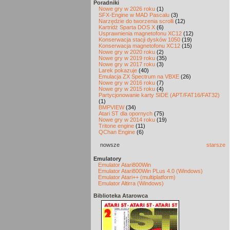
Poradniki
Nowe gry w 2026 roku
(1)
SFX-Engine w MAD Pascalu
(3)
Narzędzie do tworzenia scrolli
(12)
Kartridż Sparta DOS X
(6)
Usprawnienia magnetofonu XC12
(12)
Konserwacja stacji dysków 1050
(19)
Konserwacja magnetofonu XC12
(15)
Nowe gry w 2020 roku
(2)
Nowe gry w 2019 roku
(35)
Nowe gry w 2017 roku
(3)
Larek pokazuje
(40)
Emulacja ZX Spectrum na VBXE
(26)
Nowe gry w 2016 roku
(7)
Nowe gry w 2015 roku
(4)
Partycjonowanie karty SIDE (APT/FAT16/FAT32)
(1)
BMPVIEW
(34)
Atari ST dla opornych
(75)
Nowe gry w 2014 roku
(19)
Tritone engine
(11)
QChan Engine
(6)
nowsze
starsze
Emulatory
Emulator Atari800Win
Emulator Atari800Win PLus 4.0 (Windows)
Emulator Atari++ (multiplatform)
Emulator Altirra (Windows)
Biblioteka Atarowca