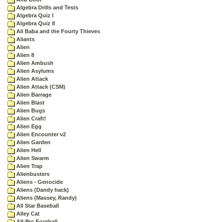
Algebra Drills and Tests
Algebra Quiz I
Algebra Quiz II
Ali Baba and the Fourty Thieves
Aliants
Alien
Alien 8
Alien Ambush
Alien Asylums
Alien Attack
Alien Attack (CSM)
Alien Barrage
Alien Blast
Alien Bugs
Alien Craft!
Alien Egg
Alien Encounter v2
Alien Garden
Alien Hell
Alien Swarm
Alien Trap
Alienbusters
Aliens - Genocide
Aliens (Dandy hack)
Aliens (Massey, Randy)
All Star Baseball
Alley Cat
All-Pro Football