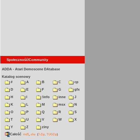
Społeczność/Community
ADDA - Atari Demoscene DAtabase
Katalog scenowy
#
A
B
C
cp
D
E
F
G
gfx
H
I
!info
inne
J
K
L
M
msx
N
O
P
Q
R
S
T
U
V
W
X
Y
Z
ziny
Całość
,
md5
sha
(
7-Zip
,
TUGZip
)