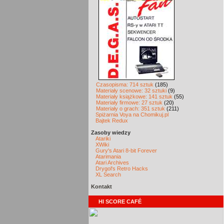
Czasopisma: 714 sztuk
(185)
Materiały scenowe: 32 sztuki
(9)
Materiały książkowe: 141 sztuk
(55)
Materiały firmowe: 27 sztuk
(20)
Materiały o grach: 351 sztuk
(211)
Spiżarnia Voya na Chomikuj.pl
Bajtek Redux
Zasoby wiedzy
Atariki
XWiki
Gury's Atari 8-bit Forever
Atarimania
Atari Archives
Drygol's Retro Hacks
XL Search
Kontakt
HI SCORE CAFÉ