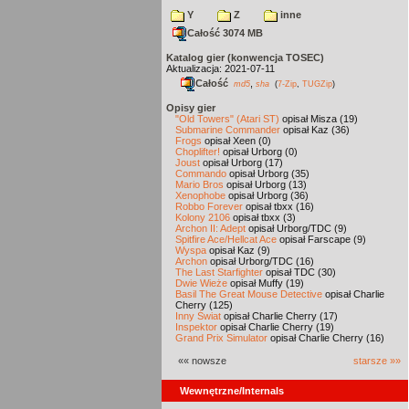
Y
Z
inne
Całość 3074 MB
Katalog gier (konwencja TOSEC)
Aktualizacja: 2021-07-11
Całość
,
md5
sha
(
7-Zip
,
TUGZip
)
Opisy gier
"Old Towers" (Atari ST)
opisał Misza (19)
Submarine Commander
opisał Kaz (36)
Frogs
opisał Xeen (0)
Choplifter!
opisał Urborg (0)
Joust
opisał Urborg (17)
Commando
opisał Urborg (35)
Mario Bros
opisał Urborg (13)
Xenophobe
opisał Urborg (36)
Robbo Forever
opisał tbxx (16)
Kolony 2106
opisał tbxx (3)
Archon II: Adept
opisał Urborg/TDC (9)
Spitfire Ace/Hellcat Ace
opisał Farscape (9)
Wyspa
opisał Kaz (9)
Archon
opisał Urborg/TDC (16)
The Last Starfighter
opisał TDC (30)
Dwie Wieże
opisał Muffy (19)
Basil The Great Mouse Detective
opisał Charlie
Cherry (125)
Inny Świat
opisał Charlie Cherry (17)
Inspektor
opisał Charlie Cherry (19)
Grand Prix Simulator
opisał Charlie Cherry (16)
«« nowsze
starsze »»
Wewnętrzne/Internals