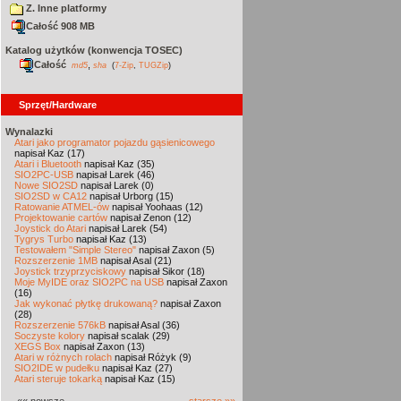
Z. Inne platformy
Całość 908 MB
Katalog użytków (konwencja TOSEC)
Całość
,
md5
sha
(
7-Zip
,
TUGZip
)
Sprzęt/Hardware
Wynalazki
Atari jako programator pojazdu gąsienicowego
napisał Kaz (17)
Atari i Bluetooth
napisał Kaz (35)
SIO2PC-USB
napisał Larek (46)
Nowe SIO2SD
napisał Larek (0)
SIO2SD w CA12
napisał Urborg (15)
Ratowanie ATMEL-ów
napisał Yoohaas (12)
Projektowanie cartów
napisał Zenon (12)
Joystick do Atari
napisał Larek (54)
Tygrys Turbo
napisał Kaz (13)
Testowałem "Simple Stereo"
napisał Zaxon (5)
Rozszerzenie 1MB
napisał Asal (21)
Joystick trzyprzyciskowy
napisał Sikor (18)
Moje MyIDE oraz SIO2PC na USB
napisał Zaxon
(16)
Jak wykonać płytkę drukowaną?
napisał Zaxon
(28)
Rozszerzenie 576kB
napisał Asal (36)
Soczyste kolory
napisał scalak (29)
XEGS Box
napisał Zaxon (13)
Atari w różnych rolach
napisał Różyk (9)
SIO2IDE w pudełku
napisał Kaz (27)
Atari steruje tokarką
napisał Kaz (15)