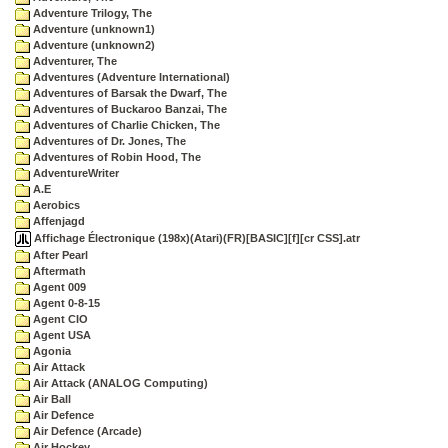
Adventure Trilogy, The
Adventure (unknown1)
Adventure (unknown2)
Adventurer, The
Adventures (Adventure International)
Adventures of Barsak the Dwarf, The
Adventures of Buckaroo Banzai, The
Adventures of Charlie Chicken, The
Adventures of Dr. Jones, The
Adventures of Robin Hood, The
AdventureWriter
A.E
Aerobics
Affenjagd
Affichage Électronique (198x)(Atari)(FR)[BASIC][f][cr CSS].atr
After Pearl
Aftermath
Agent 009
Agent 0-8-15
Agent CIO
Agent USA
Agonia
Air Attack
Air Attack (ANALOG Computing)
Air Ball
Air Defence
Air Defence (Arcade)
Air Hockey