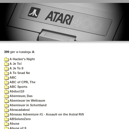
399
gier w katalogu
A
:
A Hacker's Night
A Je To!
A Je To II
A To Snad Ne
ABC
ABC of CPR, The
ABC Sports
Abduct10
Abenteuer, Das
Abenteuer im Weltraum
Abenteuer in Schottland
Abracadabra!
Abraxas Adventure #1 - Assault on the Astral Rift
ABSoluteZero
Abuse
Abuse v2.9