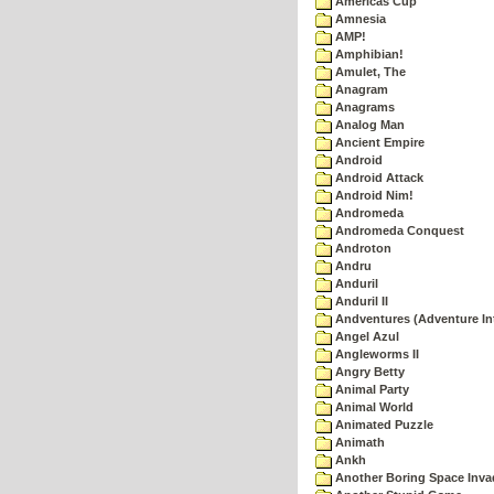
Americas Cup
Amnesia
AMP!
Amphibian!
Amulet, The
Anagram
Anagrams
Analog Man
Ancient Empire
Android
Android Attack
Android Nim!
Andromeda
Andromeda Conquest
Androton
Andru
Anduril
Anduril II
Andventures (Adventure Int
Angel Azul
Angleworms II
Angry Betty
Animal Party
Animal World
Animated Puzzle
Animath
Ankh
Another Boring Space Inv