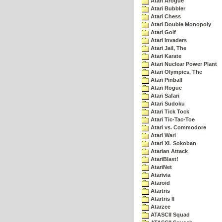
Atari Arogue
Atari Bubbler
Atari Chess
Atari Double Monopoly
Atari Golf
Atari Invaders
Atari Jail, The
Atari Karate
Atari Nuclear Power Plant
Atari Olympics, The
Atari Pinball
Atari Rogue
Atari Safari
Atari Sudoku
Atari Tick Tock
Atari Tic-Tac-Toe
Atari vs. Commodore
Atari Wari
Atari XL Sokoban
Atarian Attack
AtariBlast!
AtariNet
Atarivia
Ataroid
Atartris
Atartris II
Atarzee
ATASCII Squad