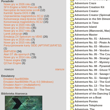
Poradniki
Adventure Craze
Nowe gry w 2026 roku
(1)
SFX-Engine w MAD Pascalu
(3)
Adventure Creation Kit
Narzędzie do tworzenia scrolli
(12)
Adventure Creator
Kartridż Sparta DOS X
(6)
Adventure Creator (Spinnak
Usprawnienia magnetofonu XC12
(12)
Konserwacja stacji dysków 1050
(19)
Adventure in the 5th Dime
Konserwacja magnetofonu XC12
(15)
Adventure in Time
Nowe gry w 2020 roku
(2)
Adventure Island
Nowe gry w 2019 roku
(35)
Nowe gry w 2017 roku
(3)
Adventure (Manowski, Max
Larek pokazuje
(40)
Adventure Master
Emulacja ZX Spectrum na VBXE
(26)
Adventure No. 01 - Advent
Nowe gry w 2016 roku
(7)
Nowe gry w 2015 roku
(4)
Adventure No. 02 - Pirate 
Partycjonowanie karty SIDE (APT/FAT16/FAT32)
Adventure No. 03 - Mission
(1)
Adventure No. 04 - Voodoo
BMPVIEW
(34)
Atari ST dla opornych
(75)
Adventure No. 05 - The Co
Nowe gry w 2014 roku
(19)
Adventure No. 06 - Strang
Tritone engine
(11)
Adventure No. 07 - Myster
QChan Engine
(6)
Adventure No. 08 - Pyrami
nowsze
starsze
Adventure No. 09 - Ghost 
Adventure No. 10 - Savage Is
Emulatory
Adventure No. 11 - Savage Is
Emulator Atari800Win
Emulator Atari800Win PLus 4.0 (Windows)
Adventure No. 12 - The Go
Emulator Atari++ (multiplatform)
Adventure No. 13 - The Sor
Emulator Altirra (Windows)
Adventure No. 15 - The Tr
Biblioteka Atarowca
Adventure of the Dancing 
Adventure on a Boat
Adventure Ponies
Adventure Telephone
Adventure, The