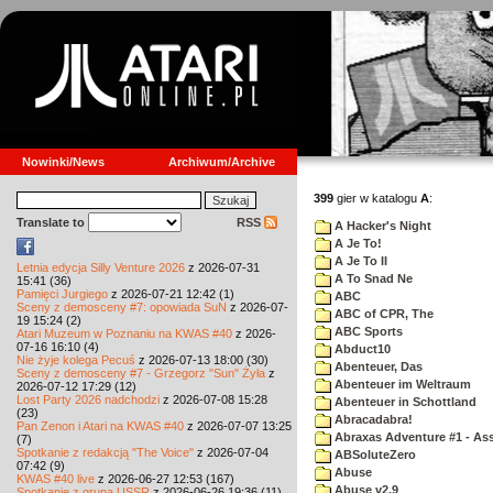
Nowinki/News
Archiwum/Archive
399
gier w katalogu
A
:
Translate to
RSS
A Hacker's Night
A Je To!
A Je To II
Letnia edycja Silly Venture 2026
z 2026-07-31
A To Snad Ne
15:41 (36)
Pamięci Jurgiego
z 2026-07-21 12:42 (1)
ABC
Sceny z demosceny #7: opowiada SuN
z 2026-07-
ABC of CPR, The
19 15:24 (2)
ABC Sports
Atari Muzeum w Poznaniu na KWAS #40
z 2026-
07-16 16:10 (4)
Abduct10
Nie żyje kolega Pecuś
z 2026-07-13 18:00 (30)
Abenteuer, Das
Sceny z demosceny #7 - Grzegorz "Sun" Żyła
z
Abenteuer im Weltraum
2026-07-12 17:29 (12)
Lost Party 2026 nadchodzi
z 2026-07-08 15:28
Abenteuer in Schottland
(23)
Abracadabra!
Pan Zenon i Atari na KWAS #40
z 2026-07-07 13:25
Abraxas Adventure #1 - Assa
(7)
Spotkanie z redakcją "The Voice"
z 2026-07-04
ABSoluteZero
07:42 (9)
Abuse
KWAS #40 live
z 2026-06-27 12:53 (167)
Abuse v2.9
Spotkanie z grupą USSR
z 2026-06-26 19:36 (11)