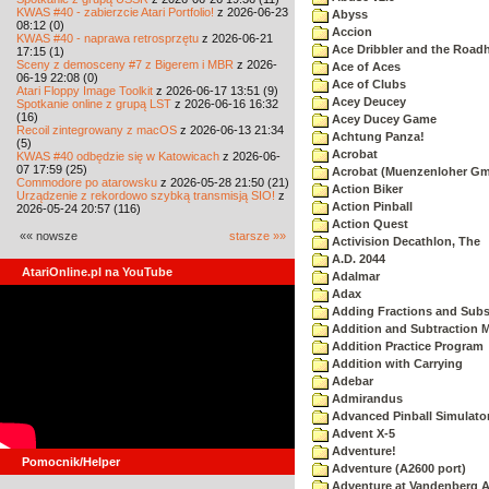
KWAS #40 - zabierzcie Atari Portfolio!
z 2026-06-23
Abyss
08:12 (0)
Accion
KWAS #40 - naprawa retrosprzętu
z 2026-06-21
Ace Dribbler and the Road
17:15 (1)
Sceny z demosceny #7 z Bigerem i MBR
z 2026-
Ace of Aces
06-19 22:08 (0)
Ace of Clubs
Atari Floppy Image Toolkit
z 2026-06-17 13:51 (9)
Acey Deucey
Spotkanie online z grupą LST
z 2026-06-16 16:32
(16)
Acey Ducey Game
Recoil zintegrowany z macOS
z 2026-06-13 21:34
Achtung Panza!
(5)
Acrobat
KWAS #40 odbędzie się w Katowicach
z 2026-06-
07 17:59 (25)
Acrobat (Muenzenloher G
Commodore po atarowsku
z 2026-05-28 21:50 (21)
Action Biker
Urządzenie z rekordowo szybką transmisją SIO!
z
Action Pinball
2026-05-24 20:57 (116)
Action Quest
«« nowsze
starsze »»
Activision Decathlon, The
A.D. 2044
AtariOnline.pl na YouTube
Adalmar
Adax
Adding Fractions and Subst
Addition and Subtraction 
Addition Practice Program
Addition with Carrying
Adebar
Admirandus
Advanced Pinball Simulato
Advent X-5
Adventure!
Pomocnik/Helper
Adventure (A2600 port)
Adventure at Vandenberg A