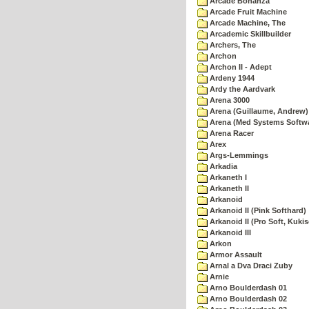
Arcade Bonanza
Arcade Fruit Machine
Arcade Machine, The
Arcademic Skillbuilder
Archers, The
Archon
Archon II - Adept
Ardeny 1944
Ardy the Aardvark
Arena 3000
Arena (Guillaume, Andrew)
Arena (Med Systems Softw
Arena Racer
Arex
Args-Lemmings
Arkadia
Arkaneth I
Arkaneth II
Arkanoid
Arkanoid II (Pink Softhard)
Arkanoid II (Pro Soft, Kukis
Arkanoid III
Arkon
Armor Assault
Arnal a Dva Draci Zuby
Arnie
Arno Boulderdash 01
Arno Boulderdash 02