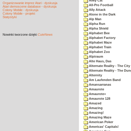
Alley Cat
Organizowanie imprez Atari - dyskusja
All-Pro Football
Atari demoscene database - dyskusja
Ally Attack
Colony Mobile - dyskusja
Colony Mobile - projekt
Alone in the Dark
Statystyki
Alp Man
Alpha Run
Alpha Shield
Alphabet Bee
Nowinki
tworzone dzięki
CuteNews
Alphabet Factory
Alphabet Maze
Alphabet Train
Alphabet Zoo
Alptraum
Alte Haus, Das
Alternate Reality - The City
Alternate Reality - The Du
Alternity
Am Laufenden Band
Amansarranas
Amaurote
Amaurote+
Amaurote 128
Amazed
Amazing
Amazing!
Amazing Maze
American Poker
Americas' Capitals!