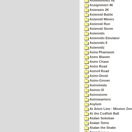
Assembloids XE
Assignment 46
Asteraxis 2K
Asteroid Battle
Asteroid Miners
Asteroid Run
Asteroid Storm
Asteroids
Asteroids Emulator
Asteroids II
Asteroidz
Astra Phantasm
Astro Blaster
Astro Chase
Astro Road
Astro4 Road
Astro-Droid
Astro-Grover
Astromeda
Astron IX
Astrostorm
Astrowarriors
Asylum
At Arion Line - Mission Zer
At the Codfish Ball
Atalan Sokoban
Atalan Tetris
Atalan the Snake