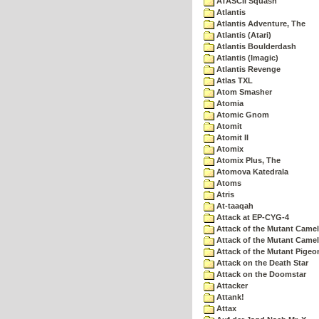
ATASCII Squash
Atlantis
Atlantis Adventure, The
Atlantis (Atari)
Atlantis Boulderdash
Atlantis (Imagic)
Atlantis Revenge
Atlas TXL
Atom Smasher
Atomia
Atomic Gnom
Atomit
Atomit II
Atomix
Atomix Plus, The
Atomova Katedrala
Atoms
Atris
At-taaqah
Attack at EP-CYG-4
Attack of the Mutant Came
Attack of the Mutant Camel
Attack of the Mutant Pigeo
Attack on the Death Star
Attack on the Doomstar
Attacker
Attank!
Attax