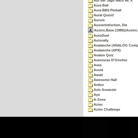
Auf der Jagd Nach Mr. X
Aura Ball
Aura BBS Pinball
Aural Quest!
Aurum
Ausserirdischen, Die
Austro.Base (1985)(Austro.
AutoDuel
Autorally
Avalanche (ANALOG Comp
Avalanche (APX)
Avalon Quiz
Aventuras D'Onofrio
Avex
Avoid
Awati
Awesome Hall
Axilox
Axis Assassin
Ayo
A-Zone
Aztec
Aztec Challenge