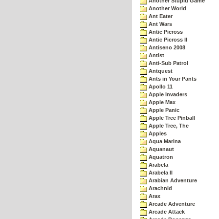
Another Stupid Game
Another World
Ant Eater
Ant Wars
Antic Picross
Antic Picross II
Antiseno 2008
Antist
Anti-Sub Patrol
Antquest
Ants in Your Pants
Apollo 11
Apple Invaders
Apple Max
Apple Panic
Apple Tree Pinball
Apple Tree, The
Apples
Aqua Marina
Aquanaut
Aquatron
Arabela
Arabela II
Arabian Adventure
Arachnid
Arax
Arcade Adventure
Arcade Attack