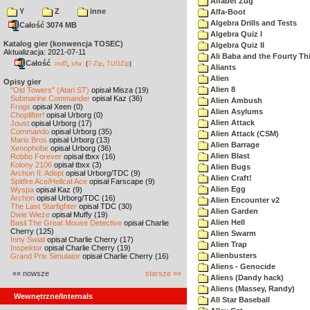
Alfabet Zug
Y
Z
inne
Alfa-Boot
Algebra Drills and Tests
Całość 3074 MB
Algebra Quiz I
Katalog gier (konwencja TOSEC)
Algebra Quiz II
Aktualizacja: 2021-07-11
Ali Baba and the Fourty Th
Całość
,
md5
sha
(
7-Zip
,
TUGZip
)
Aliants
Alien
Opisy gier
Alien 8
"Old Towers" (Atari ST)
opisał Misza (19)
Submarine Commander
opisał Kaz (36)
Alien Ambush
Frogs
opisał Xeen (0)
Alien Asylums
Choplifter!
opisał Urborg (0)
Alien Attack
Joust
opisał Urborg (17)
Commando
opisał Urborg (35)
Alien Attack (CSM)
Mario Bros
opisał Urborg (13)
Alien Barrage
Xenophobe
opisał Urborg (36)
Alien Blast
Robbo Forever
opisał tbxx (16)
Kolony 2106
opisał tbxx (3)
Alien Bugs
Archon II: Adept
opisał Urborg/TDC (9)
Alien Craft!
Spitfire Ace/Hellcat Ace
opisał Farscape (9)
Alien Egg
Wyspa
opisał Kaz (9)
Archon
opisał Urborg/TDC (16)
Alien Encounter v2
The Last Starfighter
opisał TDC (30)
Alien Garden
Dwie Wieże
opisał Muffy (19)
Alien Hell
Basil The Great Mouse Detective
opisał Charlie
Cherry (125)
Alien Swarm
Inny Świat
opisał Charlie Cherry (17)
Alien Trap
Inspektor
opisał Charlie Cherry (19)
Alienbusters
Grand Prix Simulator
opisał Charlie Cherry (16)
Aliens - Genocide
«« nowsze
starsze »»
Aliens (Dandy hack)
Aliens (Massey, Randy)
Wewnętrzne/Internals
All Star Baseball