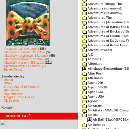
Adventure Trilogy, The
Adventure (unknown1)
Adventure (unknown2)
Adventurer, The
Adventures (Adventure Inte
Adventures of Barsak the D
Adventures of Buckaroo Ba
Adventures of Charlie Chic
Adventures of Dr. Jones, T
Adventures of Robin Hood
Czasopisma: 714 sztuk
(185)
AdventureWriter
Materiały scenowe: 32 sztuki
(9)
A.E
Materiały książkowe: 141 sztuk
(55)
Materiały firmowe: 27 sztuk
(20)
Aerobics
Materiały o grach: 351 sztuk
(211)
Affenjagd
Spiżarnia Voya na Chomikuj.pl
Affichage Électronique (198
Bajtek Redux
After Pearl
Zasoby wiedzy
Aftermath
Atariki
Agent 009
XWiki
Gury's Atari 8-bit Forever
Agent 0-8-15
Atarimania
Agent CIO
Atari Archives
Agent USA
Drygol's Retro Hacks
XL Search
Agonia
Air Attack
Kontakt
Air Attack (ANALOG Comp
Air Ball
HI SCORE CAFÉ
Air Ball (19xx)(-)[PCS].x
Air Defence