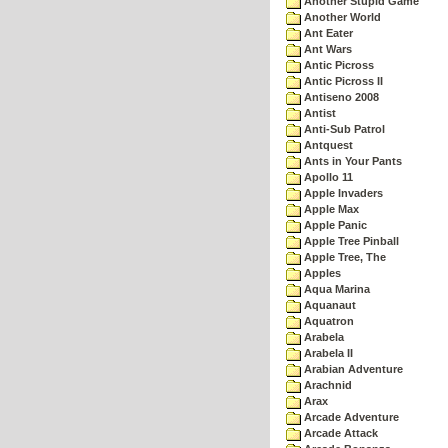
Another Stupid Game
Another World
Ant Eater
Ant Wars
Antic Picross
Antic Picross II
Antiseno 2008
Antist
Anti-Sub Patrol
Antquest
Ants in Your Pants
Apollo 11
Apple Invaders
Apple Max
Apple Panic
Apple Tree Pinball
Apple Tree, The
Apples
Aqua Marina
Aquanaut
Aquatron
Arabela
Arabela II
Arabian Adventure
Arachnid
Arax
Arcade Adventure
Arcade Attack