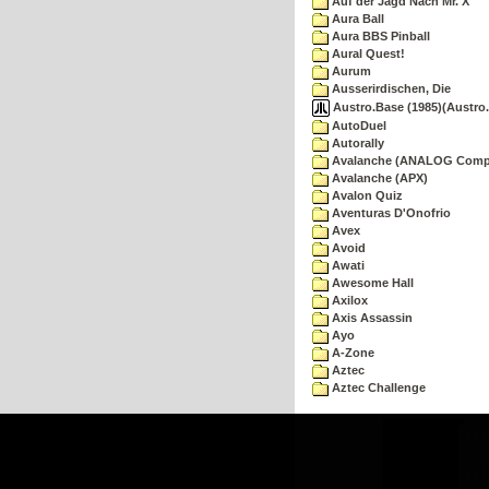
Auf der Jagd Nach Mr. X
Aura Ball
Aura BBS Pinball
Aural Quest!
Aurum
Ausserirdischen, Die
Austro.Base (1985)(Austro.
AutoDuel
Autorally
Avalanche (ANALOG Comp
Avalanche (APX)
Avalon Quiz
Aventuras D'Onofrio
Avex
Avoid
Awati
Awesome Hall
Axilox
Axis Assassin
Ayo
A-Zone
Aztec
Aztec Challenge