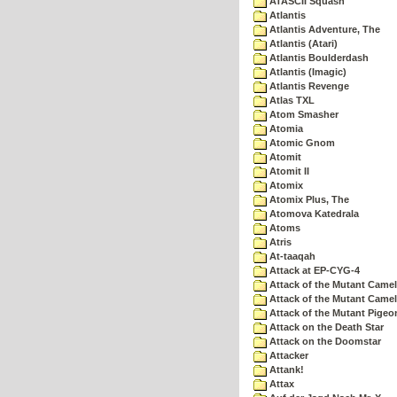
ATASCII Squash
Atlantis
Atlantis Adventure, The
Atlantis (Atari)
Atlantis Boulderdash
Atlantis (Imagic)
Atlantis Revenge
Atlas TXL
Atom Smasher
Atomia
Atomic Gnom
Atomit
Atomit II
Atomix
Atomix Plus, The
Atomova Katedrala
Atoms
Atris
At-taaqah
Attack at EP-CYG-4
Attack of the Mutant Came
Attack of the Mutant Camel
Attack of the Mutant Pigeo
Attack on the Death Star
Attack on the Doomstar
Attacker
Attank!
Attax