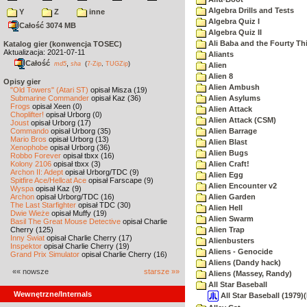
Algebra Drills and Tests
Y
Z
inne
Algebra Quiz I
Całość 3074 MB
Algebra Quiz II
Ali Baba and the Fourty Th
Katalog gier (konwencja TOSEC)
Aktualizacja: 2021-07-11
Aliants
Całość
,
md5
sha
(
7-Zip
,
TUGZip
)
Alien
Alien 8
Opisy gier
Alien Ambush
"Old Towers" (Atari ST)
opisał Misza (19)
Submarine Commander
opisał Kaz (36)
Alien Asylums
Frogs
opisał Xeen (0)
Alien Attack
Choplifter!
opisał Urborg (0)
Alien Attack (CSM)
Joust
opisał Urborg (17)
Commando
opisał Urborg (35)
Alien Barrage
Mario Bros
opisał Urborg (13)
Alien Blast
Xenophobe
opisał Urborg (36)
Alien Bugs
Robbo Forever
opisał tbxx (16)
Kolony 2106
opisał tbxx (3)
Alien Craft!
Archon II: Adept
opisał Urborg/TDC (9)
Alien Egg
Spitfire Ace/Hellcat Ace
opisał Farscape (9)
Alien Encounter v2
Wyspa
opisał Kaz (9)
Archon
opisał Urborg/TDC (16)
Alien Garden
The Last Starfighter
opisał TDC (30)
Alien Hell
Dwie Wieże
opisał Muffy (19)
Alien Swarm
Basil The Great Mouse Detective
opisał Charlie
Cherry (125)
Alien Trap
Inny Świat
opisał Charlie Cherry (17)
Alienbusters
Inspektor
opisał Charlie Cherry (19)
Aliens - Genocide
Grand Prix Simulator
opisał Charlie Cherry (16)
Aliens (Dandy hack)
«« nowsze
starsze »»
Aliens (Massey, Randy)
All Star Baseball
Wewnętrzne/Internals
All Star Baseball (197