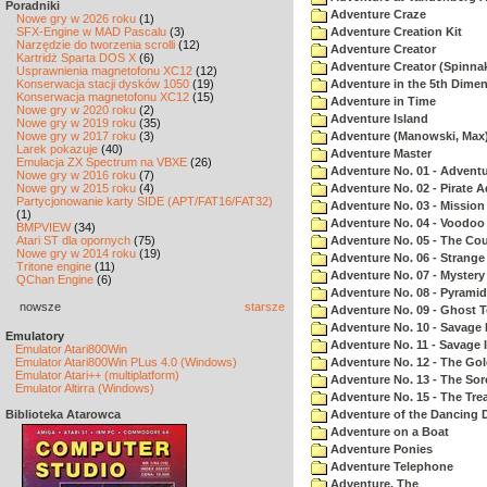
Poradniki
Adventure Craze
Nowe gry w 2026 roku
(1)
SFX-Engine w MAD Pascalu
(3)
Adventure Creation Kit
Narzędzie do tworzenia scrolli
(12)
Adventure Creator
Kartridż Sparta DOS X
(6)
Adventure Creator (Spinnak
Usprawnienia magnetofonu XC12
(12)
Konserwacja stacji dysków 1050
(19)
Adventure in the 5th Dime
Konserwacja magnetofonu XC12
(15)
Adventure in Time
Nowe gry w 2020 roku
(2)
Adventure Island
Nowe gry w 2019 roku
(35)
Nowe gry w 2017 roku
(3)
Adventure (Manowski, Max
Larek pokazuje
(40)
Adventure Master
Emulacja ZX Spectrum na VBXE
(26)
Adventure No. 01 - Advent
Nowe gry w 2016 roku
(7)
Nowe gry w 2015 roku
(4)
Adventure No. 02 - Pirate 
Partycjonowanie karty SIDE (APT/FAT16/FAT32)
Adventure No. 03 - Mission
(1)
Adventure No. 04 - Voodoo
BMPVIEW
(34)
Atari ST dla opornych
(75)
Adventure No. 05 - The Co
Nowe gry w 2014 roku
(19)
Adventure No. 06 - Strang
Tritone engine
(11)
Adventure No. 07 - Myster
QChan Engine
(6)
Adventure No. 08 - Pyrami
nowsze
starsze
Adventure No. 09 - Ghost 
Adventure No. 10 - Savage Is
Emulatory
Adventure No. 11 - Savage Is
Emulator Atari800Win
Emulator Atari800Win PLus 4.0 (Windows)
Adventure No. 12 - The Go
Emulator Atari++ (multiplatform)
Adventure No. 13 - The Sor
Emulator Altirra (Windows)
Adventure No. 15 - The Tr
Biblioteka Atarowca
Adventure of the Dancing 
Adventure on a Boat
Adventure Ponies
Adventure Telephone
Adventure, The