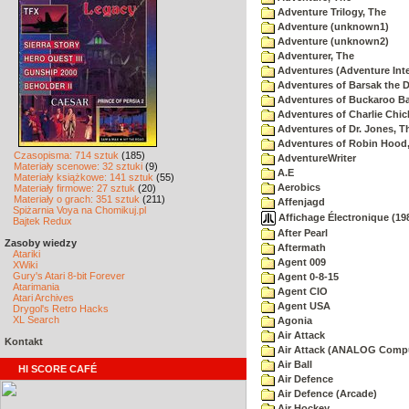
Adventure Trilogy, The
Adventure (unknown1)
Adventure (unknown2)
Adventurer, The
Adventures (Adventure Inte
Adventures of Barsak the D
Adventures of Buckaroo Ba
Adventures of Charlie Chic
Adventures of Dr. Jones, T
Adventures of Robin Hood
Czasopisma: 714 sztuk
(185)
AdventureWriter
Materiały scenowe: 32 sztuki
(9)
A.E
Materiały książkowe: 141 sztuk
(55)
Aerobics
Materiały firmowe: 27 sztuk
(20)
Materiały o grach: 351 sztuk
(211)
Affenjagd
Spiżarnia Voya na Chomikuj.pl
Affichage Électronique (198
Bajtek Redux
After Pearl
Zasoby wiedzy
Aftermath
Atariki
Agent 009
XWiki
Gury's Atari 8-bit Forever
Agent 0-8-15
Atarimania
Agent CIO
Atari Archives
Agent USA
Drygol's Retro Hacks
XL Search
Agonia
Air Attack
Kontakt
Air Attack (ANALOG Comp
Air Ball
HI SCORE CAFÉ
Air Defence
Air Defence (Arcade)
Air Hockey