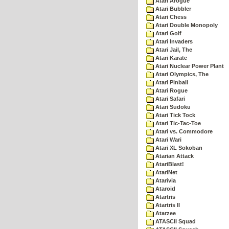
Atari Arogue
Atari Bubbler
Atari Chess
Atari Double Monopoly
Atari Golf
Atari Invaders
Atari Jail, The
Atari Karate
Atari Nuclear Power Plant
Atari Olympics, The
Atari Pinball
Atari Rogue
Atari Safari
Atari Sudoku
Atari Tick Tock
Atari Tic-Tac-Toe
Atari vs. Commodore
Atari Wari
Atari XL Sokoban
Atarian Attack
AtariBlast!
AtariNet
Atarivia
Ataroid
Atartris
Atartris II
Atarzee
ATASCII Squad