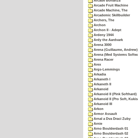
Arcade Bonanza
Arcade Fruit Machine
Arcade Machine, The
Arcademic Skillbuilder
Archers, The
Archon
Archon II - Adept
Ardeny 1944
Ardy the Aardvark
Arena 3000
Arena (Guillaume, Andrew)
Arena (Med Systems Softw
Arena Racer
Arex
Args-Lemmings
Arkadia
Arkaneth I
Arkaneth II
Arkanoid
Arkanoid II (Pink Softhard)
Arkanoid II (Pro Soft, Kukis
Arkanoid III
Arkon
Armor Assault
Arnal a Dva Draci Zuby
Arnie
Arno Boulderdash 01
Arno Boulderdash 02