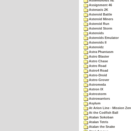
Assembloids XE
Assignment 46
Asteraxis 2K
Asteroid Battle
Asteroid Miners
Asteroid Run
Asteroid Storm
Asteroids
Asteroids Emulator
Asteroids II
Asteroidz
Astra Phantasm
Astro Blaster
Astro Chase
Astro Road
Astro4 Road
Astro-Droid
Astro-Grover
Astromeda
Astron IX
Astrostorm
Astrowarriors
Asylum
At Arion Line - Mission Zer
At the Codfish Ball
Atalan Sokoban
Atalan Tetris
Atalan the Snake