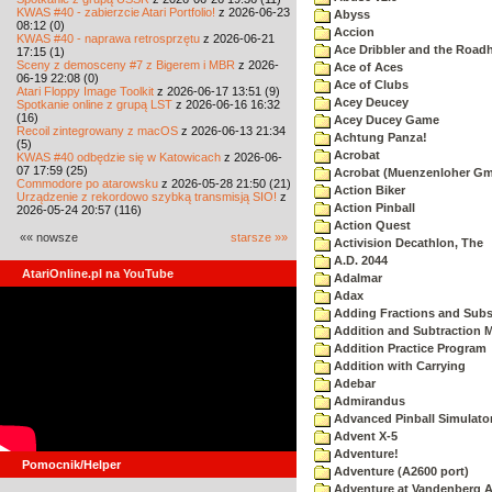
KWAS #40 - zabierzcie Atari Portfolio!
z 2026-06-23
Abyss
08:12 (0)
Accion
KWAS #40 - naprawa retrosprzętu
z 2026-06-21
Ace Dribbler and the Road
17:15 (1)
Sceny z demosceny #7 z Bigerem i MBR
z 2026-
Ace of Aces
06-19 22:08 (0)
Ace of Clubs
Atari Floppy Image Toolkit
z 2026-06-17 13:51 (9)
Acey Deucey
Spotkanie online z grupą LST
z 2026-06-16 16:32
(16)
Acey Ducey Game
Recoil zintegrowany z macOS
z 2026-06-13 21:34
Achtung Panza!
(5)
Acrobat
KWAS #40 odbędzie się w Katowicach
z 2026-06-
07 17:59 (25)
Acrobat (Muenzenloher G
Commodore po atarowsku
z 2026-05-28 21:50 (21)
Action Biker
Urządzenie z rekordowo szybką transmisją SIO!
z
Action Pinball
2026-05-24 20:57 (116)
Action Quest
«« nowsze
starsze »»
Activision Decathlon, The
A.D. 2044
AtariOnline.pl na YouTube
Adalmar
Adax
Adding Fractions and Subst
Addition and Subtraction 
Addition Practice Program
Addition with Carrying
Adebar
Admirandus
Advanced Pinball Simulato
Advent X-5
Adventure!
Pomocnik/Helper
Adventure (A2600 port)
Adventure at Vandenberg A