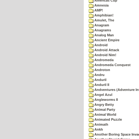
Americas Cup
Amnesia
AMP!
Amphibian!
Amulet, The
Anagram
Anagrams
Analog Man
Ancient Empire
Android
Android Attack
Android Nim!
Andromeda
Andromeda Conquest
Androton
Andru
Anduril
Anduril II
Andventures (Adventure Int
Angel Azul
Angleworms II
Angry Betty
Animal Party
Animal World
Animated Puzzle
Animath
Ankh
Another Boring Space Inv