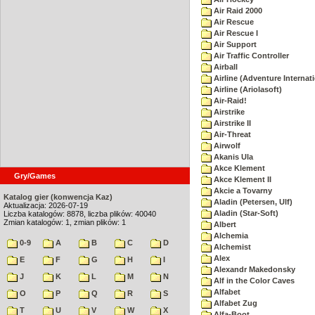
Air Raid 2000
Air Rescue
Air Rescue I
Air Support
Air Traffic Controller
Airball
Airline (Adventure Internati
Airline (Ariolasoft)
Air-Raid!
Airstrike
Airstrike II
Air-Threat
Airwolf
Akanis Ula
Akce Klement
Gry/Games
Akce Klement II
Akcie a Tovarny
Katalog gier (konwencja Kaz)
Aladin (Petersen, Ulf)
Aktualizacja: 2026-07-19
Aladin (Star-Soft)
Liczba katalogów: 8878, liczba plików: 40040
Zmian katalogów: 1, zmian plików: 1
Albert
Alchemia
0-9
A
B
C
D
Alchemist
Alex
E
F
G
H
I
Alexandr Makedonsky
J
K
L
M
N
Alf in the Color Caves
Alfabet
O
P
Q
R
S
Alfabet Zug
T
U
V
W
X
Alfa-Boot