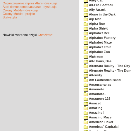
Alley Cat
Organizowanie imprez Atari - dyskusja
All-Pro Football
Atari demoscene database - dyskusja
Ally Attack
Colony Mobile - dyskusja
Colony Mobile - projekt
Alone in the Dark
Statystyki
Alp Man
Alpha Run
Alpha Shield
Alphabet Bee
Nowinki
tworzone dzięki
CuteNews
Alphabet Factory
Alphabet Maze
Alphabet Train
Alphabet Zoo
Alptraum
Alte Haus, Das
Alternate Reality - The City
Alternate Reality - The Du
Alternity
Am Laufenden Band
Amansarranas
Amaurote
Amaurote+
Amaurote 128
Amazed
Amazing
Amazing!
Amazing Maze
American Poker
Americas' Capitals!