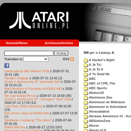
Nowinki/News
Archiwum/Archive
399
gier w katalogu
A
:
Translate to
RSS
A Hacker's Night
A Je To!
A Je To II
Letnia edycja Silly Venture 2026
z 2026-07-31
A To Snad Ne
15:41 (36)
Pamięci Jurgiego
z 2026-07-21 12:42 (1)
ABC
Sceny z demosceny #7: opowiada SuN
z 2026-07-
ABC of CPR, The
19 15:24 (2)
ABC Sports
Atari Muzeum w Poznaniu na KWAS #40
z 2026-
07-16 16:10 (4)
Abduct10
Nie żyje kolega Pecuś
z 2026-07-13 18:00 (30)
Abenteuer, Das
Sceny z demosceny #7 - Grzegorz "Sun" Żyła
z
Abenteuer im Weltraum
2026-07-12 17:29 (12)
Lost Party 2026 nadchodzi
z 2026-07-08 15:28
Abenteuer in Schottland
(23)
Abracadabra!
Pan Zenon i Atari na KWAS #40
z 2026-07-07 13:25
Abraxas Adventure #1 - Assa
(7)
Spotkanie z redakcją "The Voice"
z 2026-07-04
ABSoluteZero
07:42 (9)
Abuse
KWAS #40 live
z 2026-06-27 12:53 (167)
Abuse v2.9
Spotkanie z grupą USSR
z 2026-06-26 19:36 (11)