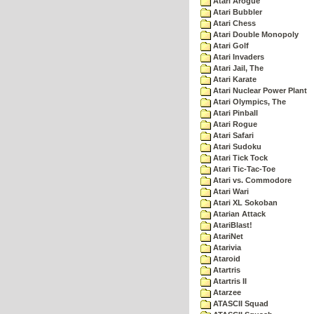
Atari Arogue
Atari Bubbler
Atari Chess
Atari Double Monopoly
Atari Golf
Atari Invaders
Atari Jail, The
Atari Karate
Atari Nuclear Power Plant
Atari Olympics, The
Atari Pinball
Atari Rogue
Atari Safari
Atari Sudoku
Atari Tick Tock
Atari Tic-Tac-Toe
Atari vs. Commodore
Atari Wari
Atari XL Sokoban
Atarian Attack
AtariBlast!
AtariNet
Atarivia
Ataroid
Atartris
Atartris II
Atarzee
ATASCII Squad