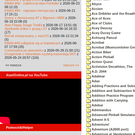
KWAS #40 - zabierzcie Atari Portfolio!
z 2026-06-23
Abyss
08:12 (0)
Accion
KWAS #40 - naprawa retrosprzętu
z 2026-06-21
Ace Dribbler and the Road
17:15 (1)
Sceny z demosceny #7 z Bigerem i MBR
z 2026-
Ace of Aces
06-19 22:08 (0)
Ace of Clubs
Atari Floppy Image Toolkit
z 2026-06-17 13:51 (9)
Acey Deucey
Spotkanie online z grupą LST
z 2026-06-16 16:32
(17)
Acey Ducey Game
Recoil zintegrowany z macOS
z 2026-06-13 21:34
Achtung Panza!
(5)
Acrobat
KWAS #40 odbędzie się w Katowicach
z 2026-06-
07 17:59 (25)
Acrobat (Muenzenloher G
Commodore po atarowsku
z 2026-05-28 21:50 (21)
Action Biker
Urządzenie z rekordowo szybką transmisją SIO!
z
Action Pinball
2026-05-24 20:57 (116)
Action Quest
«« nowsze
starsze »»
Activision Decathlon, The
A.D. 2044
AtariOnline.pl na YouTube
Adalmar
Adax
Adding Fractions and Subst
Addition and Subtraction 
Addition Practice Program
Addition with Carrying
Adebar
Admirandus
Advanced Pinball Simulato
Advent X-5
Adventure!
Pomocnik/Helper
Adventure (A2600 port)
Adventure at Vandenberg A