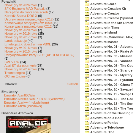
Poradniki
Adventure Craze
Nowe gry w 2026 roku
(1)
SFX-Engine w MAD Pascalu
(3)
Adventure Creation Kit
Narzędzie do tworzenia scrolli
(12)
Adventure Creator
Kartridż Sparta DOS X
(6)
Adventure Creator (Spinnak
Usprawnienia magnetofonu XC12
(12)
Konserwacja stacji dysków 1050
(19)
Adventure in the 5th Dime
Konserwacja magnetofonu XC12
(15)
Adventure in Time
Nowe gry w 2020 roku
(2)
Adventure Island
Nowe gry w 2019 roku
(35)
Nowe gry w 2017 roku
(3)
Adventure (Manowski, Max
Larek pokazuje
(40)
Adventure Master
Emulacja ZX Spectrum na VBXE
(26)
Adventure No. 01 - Advent
Nowe gry w 2016 roku
(7)
Nowe gry w 2015 roku
(4)
Adventure No. 02 - Pirate 
Partycjonowanie karty SIDE (APT/FAT16/FAT32)
Adventure No. 03 - Mission
(1)
Adventure No. 04 - Voodoo
BMPVIEW
(34)
Atari ST dla opornych
(75)
Adventure No. 05 - The Co
Nowe gry w 2014 roku
(19)
Adventure No. 06 - Strang
Tritone engine
(11)
Adventure No. 07 - Myster
QChan Engine
(6)
Adventure No. 08 - Pyrami
nowsze
starsze
Adventure No. 09 - Ghost 
Adventure No. 10 - Savage Is
Emulatory
Adventure No. 11 - Savage Is
Emulator Atari800Win
Emulator Atari800Win PLus 4.0 (Windows)
Adventure No. 12 - The Go
Emulator Atari++ (multiplatform)
Adventure No. 13 - The Sor
Emulator Altirra (Windows)
Adventure No. 15 - The Tr
Biblioteka Atarowca
Adventure of the Dancing 
Adventure on a Boat
Adventure Ponies
Adventure Telephone
Adventure, The