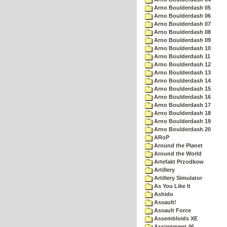
Arno Boulderdash 05
Arno Boulderdash 06
Arno Boulderdash 07
Arno Boulderdash 08
Arno Boulderdash 09
Arno Boulderdash 10
Arno Boulderdash 11
Arno Boulderdash 12
Arno Boulderdash 13
Arno Boulderdash 14
Arno Boulderdash 15
Arno Boulderdash 16
Arno Boulderdash 17
Arno Boulderdash 18
Arno Boulderdash 19
Arno Boulderdash 20
ARoP
Around the Planet
Around the World
Artefakt Przodkow
Artillery
Artillery Simulator
As You Like It
Ashido
Assault!
Assault Force
Assembloids XE
Assignment 46