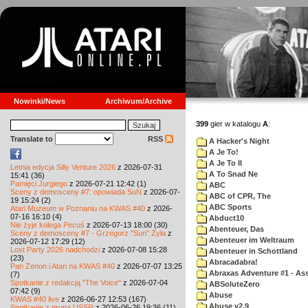
Nowinki/News
Archiwum/Archive
399
gier w katalogu
A
:
Translate to
RSS
A Hacker's Night
A Je To!
A Je To II
Letnia edycja Silly Venture 2026
z 2026-07-31
A To Snad Ne
15:41 (36)
Pamięci Jurgiego
z 2026-07-21 12:42 (1)
ABC
Sceny z demosceny #7: opowiada SuN
z 2026-07-
ABC of CPR, The
19 15:24 (2)
ABC Sports
Atari Muzeum w Poznaniu na KWAS #40
z 2026-
07-16 16:10 (4)
Abduct10
Nie żyje kolega Pecuś
z 2026-07-13 18:00 (30)
Abenteuer, Das
Sceny z demosceny #7 - Grzegorz "Sun" Żyła
z
Abenteuer im Weltraum
2026-07-12 17:29 (12)
Lost Party 2026 nadchodzi
z 2026-07-08 15:28
Abenteuer in Schottland
(23)
Abracadabra!
Pan Zenon i Atari na KWAS #40
z 2026-07-07 13:25
Abraxas Adventure #1 - Assa
(7)
Spotkanie z redakcją "The Voice"
z 2026-07-04
ABSoluteZero
07:42 (9)
Abuse
KWAS #40 live
z 2026-06-27 12:53 (167)
Abuse v2.9
Spotkanie z grupą USSR
z 2026-06-26 19:36 (11)