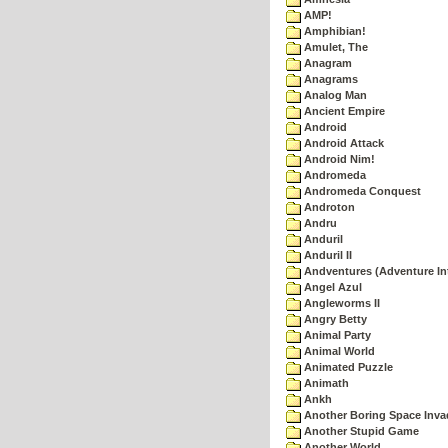
AMP!
Amphibian!
Amulet, The
Anagram
Anagrams
Analog Man
Ancient Empire
Android
Android Attack
Android Nim!
Andromeda
Andromeda Conquest
Androton
Andru
Anduril
Anduril II
Andventures (Adventure Int
Angel Azul
Angleworms II
Angry Betty
Animal Party
Animal World
Animated Puzzle
Animath
Ankh
Another Boring Space Inv
Another Stupid Game
Another World