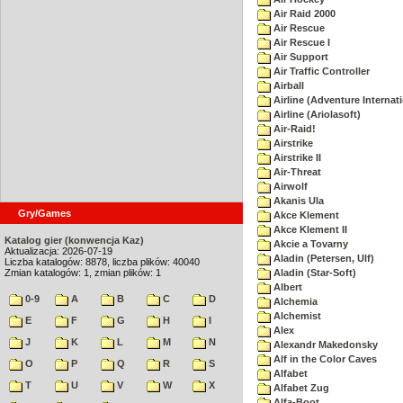
Air Raid 2000
Air Rescue
Air Rescue I
Air Support
Air Traffic Controller
Airball
Airline (Adventure Internati
Airline (Ariolasoft)
Air-Raid!
Airstrike
Airstrike II
Air-Threat
Airwolf
Akanis Ula
Gry/Games
Akce Klement
Akce Klement II
Katalog gier (konwencja Kaz)
Akcie a Tovarny
Aktualizacja: 2026-07-19
Aladin (Petersen, Ulf)
Liczba katalogów: 8878, liczba plików: 40040
Zmian katalogów: 1, zmian plików: 1
Aladin (Star-Soft)
Albert
0-9
A
B
C
D
Alchemia
Alchemist
E
F
G
H
I
Alex
J
K
L
M
N
Alexandr Makedonsky
Alf in the Color Caves
O
P
Q
R
S
Alfabet
T
U
V
W
X
Alfabet Zug
Alfa-Boot