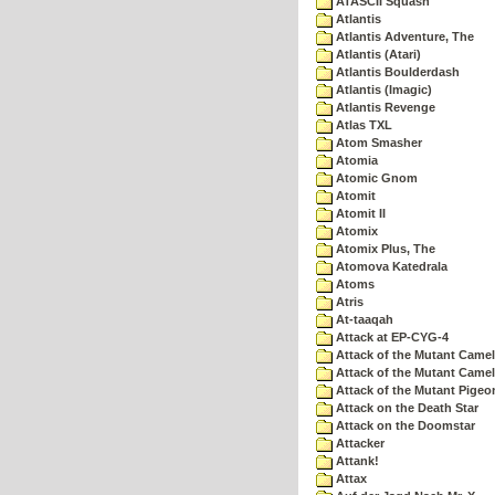
ATASCII Squash
Atlantis
Atlantis Adventure, The
Atlantis (Atari)
Atlantis Boulderdash
Atlantis (Imagic)
Atlantis Revenge
Atlas TXL
Atom Smasher
Atomia
Atomic Gnom
Atomit
Atomit II
Atomix
Atomix Plus, The
Atomova Katedrala
Atoms
Atris
At-taaqah
Attack at EP-CYG-4
Attack of the Mutant Came
Attack of the Mutant Camel
Attack of the Mutant Pigeo
Attack on the Death Star
Attack on the Doomstar
Attacker
Attank!
Attax