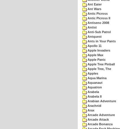
Ant Eater
Ant Wars
Antic Picross
Antic Picross II
Antiseno 2008
Antist
Anti-Sub Patrol
Antquest
Ants in Your Pants
Apollo 11
Apple Invaders
Apple Max
Apple Panic
Apple Tree Pinball
Apple Tree, The
Apples
Aqua Marina
Aquanaut
Aquatron
Arabela
Arabela II
Arabian Adventure
Arachnid
Arax
Arcade Adventure
Arcade Attack
Arcade Bonanza
Arcade Fruit Machine