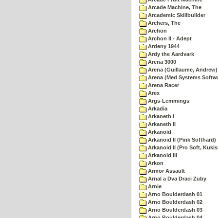
Arcade Machine, The
Arcademic Skillbuilder
Archers, The
Archon
Archon II - Adept
Ardeny 1944
Ardy the Aardvark
Arena 3000
Arena (Guillaume, Andrew)
Arena (Med Systems Softw
Arena Racer
Arex
Args-Lemmings
Arkadia
Arkaneth I
Arkaneth II
Arkanoid
Arkanoid II (Pink Softhard)
Arkanoid II (Pro Soft, Kukis
Arkanoid III
Arkon
Armor Assault
Arnal a Dva Draci Zuby
Arnie
Arno Boulderdash 01
Arno Boulderdash 02
Arno Boulderdash 03
Arno Boulderdash 04