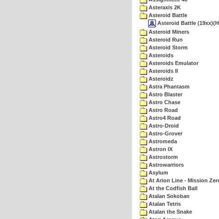
Asteraxis 2K
Asteroid Battle
Asteroid Battle (19xx)(
Asteroid Miners
Asteroid Run
Asteroid Storm
Asteroids
Asteroids Emulator
Asteroids II
Asteroidz
Astra Phantasm
Astro Blaster
Astro Chase
Astro Road
Astro4 Road
Astro-Droid
Astro-Grover
Astromeda
Astron IX
Astrostorm
Astrowarriors
Asylum
At Arion Line - Mission Zer
At the Codfish Ball
Atalan Sokoban
Atalan Tetris
Atalan the Snake