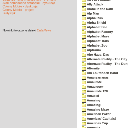
Atari demoscene database - dyskusja
Ally Attack
Colony Mobile - dyskusja
Alone in the Dark
Colony Mobile - projekt
Statystyki
Alp Man
Alpha Run
Alpha Shield
Alphabet Bee
Nowinki
tworzone dzięki
CuteNews
Alphabet Factory
Alphabet Maze
Alphabet Train
Alphabet Zoo
Alptraum
Alte Haus, Das
Alternate Reality - The City
Alternate Reality - The Du
Alternity
Am Laufenden Band
Amansarranas
Amaurote
Amaurote+
Amaurote 128
Amazed
Amazing
Amazing!
Amazing Maze
American Poker
Americas' Capitals!
Americas Cup
Amnesia