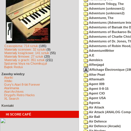
Adventure Trilogy, The
Adventure (unknown1)
Adventure (unknown2)
Adventurer, The
Adventures (Adventure Inte
Adventures of Barsak the D
Adventures of Buckaroo Ba
Adventures of Charlie Chic
Adventures of Dr. Jones, T
Czasopisma: 714 sztuk
(185)
Adventures of Robin Hood
Materiały scenowe: 32 sztuki
(9)
AdventureWriter
Materiały książkowe: 141 sztuk
(55)
A.E
Materiały firmowe: 27 sztuk
(20)
Materiały o grach: 351 sztuk
(211)
Aerobics
Spiżarnia Voya na Chomikuj.pl
Affenjagd
Bajtek Redux
Affichage Électronique (198
Zasoby wiedzy
After Pearl
Atariki
Aftermath
XWiki
Agent 009
Gury's Atari 8-bit Forever
Atarimania
Agent 0-8-15
Atari Archives
Agent CIO
Drygol's Retro Hacks
Agent USA
XL Search
Agonia
Kontakt
Air Attack
Air Attack (ANALOG Comp
HI SCORE CAFÉ
Air Ball
Air Defence
Air Defence (Arcade)
Air Hockey