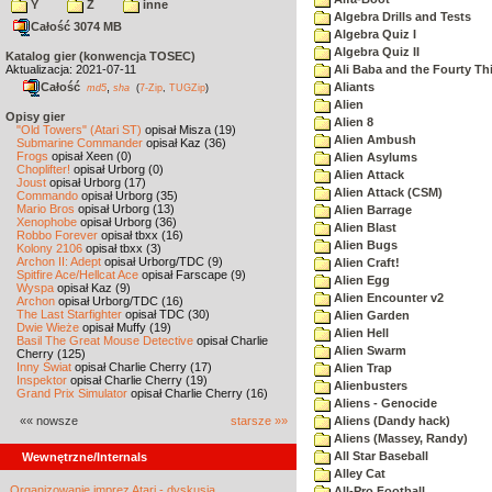
Y
Z
inne
Algebra Drills and Tests
Całość 3074 MB
Algebra Quiz I
Algebra Quiz II
Katalog gier (konwencja TOSEC)
Aktualizacja: 2021-07-11
Ali Baba and the Fourty Th
Całość
,
Aliants
md5
sha
(
7-Zip
,
TUGZip
)
Alien
Opisy gier
Alien 8
"Old Towers" (Atari ST)
opisał Misza (19)
Alien Ambush
Submarine Commander
opisał Kaz (36)
Frogs
opisał Xeen (0)
Alien Asylums
Choplifter!
opisał Urborg (0)
Alien Attack
Joust
opisał Urborg (17)
Alien Attack (CSM)
Commando
opisał Urborg (35)
Mario Bros
opisał Urborg (13)
Alien Barrage
Xenophobe
opisał Urborg (36)
Alien Blast
Robbo Forever
opisał tbxx (16)
Alien Bugs
Kolony 2106
opisał tbxx (3)
Archon II: Adept
opisał Urborg/TDC (9)
Alien Craft!
Spitfire Ace/Hellcat Ace
opisał Farscape (9)
Alien Egg
Wyspa
opisał Kaz (9)
Alien Encounter v2
Archon
opisał Urborg/TDC (16)
The Last Starfighter
opisał TDC (30)
Alien Garden
Dwie Wieże
opisał Muffy (19)
Alien Hell
Basil The Great Mouse Detective
opisał Charlie
Alien Swarm
Cherry (125)
Inny Świat
opisał Charlie Cherry (17)
Alien Trap
Inspektor
opisał Charlie Cherry (19)
Alienbusters
Grand Prix Simulator
opisał Charlie Cherry (16)
Aliens - Genocide
«« nowsze
starsze »»
Aliens (Dandy hack)
Aliens (Massey, Randy)
All Star Baseball
Wewnętrzne/Internals
Alley Cat
Organizowanie imprez Atari - dyskusja
All-Pro Football