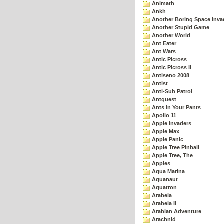
Animath
Ankh
Another Boring Space Inv
Another Stupid Game
Another World
Ant Eater
Ant Wars
Antic Picross
Antic Picross II
Antiseno 2008
Antist
Anti-Sub Patrol
Antquest
Ants in Your Pants
Apollo 11
Apple Invaders
Apple Max
Apple Panic
Apple Tree Pinball
Apple Tree, The
Apples
Aqua Marina
Aquanaut
Aquatron
Arabela
Arabela II
Arabian Adventure
Arachnid