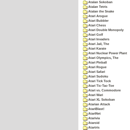
Atalan Sokoban
Atalan Tetris
Atalan the Snake
Atari Arogue
Atari Bubbler
Atari Chess
Atari Double Monopoly
Atari Golf
Atari Invaders
Atari Jail, The
Atari Karate
Atari Nuclear Power Plant
Atari Olympics, The
Atari Pinball
Atari Rogue
Atari Safari
Atari Sudoku
Atari Tick Tock
Atari Tic-Tac-Toe
Atari vs. Commodore
Atari Wari
Atari XL Sokoban
Atarian Attack
AtariBlast!
AtariNet
Atarivia
Ataroid
Atartris