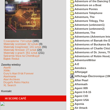
Adventure of the Dancing 
Adventure on a Boat
Adventure Ponies
Adventure Telephone
Adventure, The
Adventure Trilogy, The
Adventure (unknown1)
Adventure (unknown2)
Adventurer, The
Adventures (Adventure Inte
Adventures of Barsak the D
Czasopisma: 714 sztuk
(185)
Materiały scenowe: 32 sztuki
(9)
Adventures of Buckaroo Ba
Materiały książkowe: 141 sztuk
(55)
Adventures of Charlie Chic
Materiały firmowe: 27 sztuk
(20)
Adventures of Dr. Jones, T
Materiały o grach: 351 sztuk
(211)
Spiżarnia Voya na Chomikuj.pl
Adventures of Robin Hood
Bajtek Redux
AdventureWriter
A.E
Zasoby wiedzy
Atariki
Aerobics
XWiki
Affenjagd
Gury's Atari 8-bit Forever
Affichage Électronique (198
Atarimania
Atari Archives
After Pearl
Drygol's Retro Hacks
Aftermath
XL Search
Agent 009
Kontakt
Agent 0-8-15
Agent CIO
HI SCORE CAFÉ
Agent USA
Agonia
Air Attack