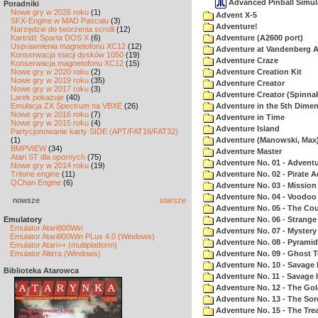
Advanced Pinball Simul
Poradniki
Nowe gry w 2026 roku
(1)
Advent X-5
SFX-Engine w MAD Pascalu
(3)
Adventure!
Narzędzie do tworzenia scrolli
(12)
Kartridż Sparta DOS X
(6)
Adventure (A2600 port)
Usprawnienia magnetofonu XC12
(12)
Adventure at Vandenberg A
Konserwacja stacji dysków 1050
(19)
Adventure Craze
Konserwacja magnetofonu XC12
(15)
Nowe gry w 2020 roku
(2)
Adventure Creation Kit
Nowe gry w 2019 roku
(35)
Adventure Creator
Nowe gry w 2017 roku
(3)
Adventure Creator (Spinnak
Larek pokazuje
(40)
Emulacja ZX Spectrum na VBXE
(26)
Adventure in the 5th Dime
Nowe gry w 2016 roku
(7)
Adventure in Time
Nowe gry w 2015 roku
(4)
Adventure Island
Partycjonowanie karty SIDE (APT/FAT16/FAT32)
(1)
Adventure (Manowski, Max
BMPVIEW
(34)
Adventure Master
Atari ST dla opornych
(75)
Adventure No. 01 - Advent
Nowe gry w 2014 roku
(19)
Tritone engine
(11)
Adventure No. 02 - Pirate 
QChan Engine
(6)
Adventure No. 03 - Mission
Adventure No. 04 - Voodoo
nowsze
starsze
Adventure No. 05 - The Co
Emulatory
Adventure No. 06 - Strang
Emulator Atari800Win
Adventure No. 07 - Myster
Emulator Atari800Win PLus 4.0 (Windows)
Adventure No. 08 - Pyrami
Emulator Atari++ (multiplatform)
Emulator Altirra (Windows)
Adventure No. 09 - Ghost 
Adventure No. 10 - Savage Is
Biblioteka Atarowca
Adventure No. 11 - Savage Is
Adventure No. 12 - The Go
Adventure No. 13 - The Sor
Adventure No. 15 - The Tr