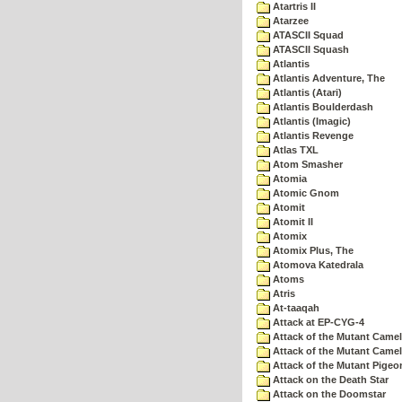
Atartris II
Atarzee
ATASCII Squad
ATASCII Squash
Atlantis
Atlantis Adventure, The
Atlantis (Atari)
Atlantis Boulderdash
Atlantis (Imagic)
Atlantis Revenge
Atlas TXL
Atom Smasher
Atomia
Atomic Gnom
Atomit
Atomit II
Atomix
Atomix Plus, The
Atomova Katedrala
Atoms
Atris
At-taaqah
Attack at EP-CYG-4
Attack of the Mutant Came
Attack of the Mutant Camel
Attack of the Mutant Pigeo
Attack on the Death Star
Attack on the Doomstar