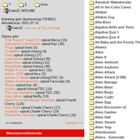
Alexandr Makedonsky
Y
Z
inne
Alf in the Color Caves
Całość 3074 MB
Alfabet
Alfabet Zug
Katalog gier (konwencja TOSEC)
Alfa-Boot
Aktualizacja: 2021-07-11
Algebra Drills and Tests
Całość
,
md5
sha
(
7-Zip
,
TUGZip
)
Algebra Quiz I
Opisy gier
Algebra Quiz II
"Old Towers" (Atari ST)
opisał Misza (19)
Ali Baba and the Fourty Th
Submarine Commander
opisał Kaz (36)
Aliants
Frogs
opisał Xeen (0)
Choplifter!
opisał Urborg (0)
Alien
Joust
opisał Urborg (17)
Alien 8
Commando
opisał Urborg (35)
Alien Ambush
Mario Bros
opisał Urborg (13)
Xenophobe
opisał Urborg (36)
Alien Asylums
Robbo Forever
opisał tbxx (16)
Alien Attack
Kolony 2106
opisał tbxx (3)
Alien Attack (CSM)
Archon II: Adept
opisał Urborg/TDC (9)
Spitfire Ace/Hellcat Ace
opisał Farscape (9)
Alien Barrage
Wyspa
opisał Kaz (9)
Alien Blast
Archon
opisał Urborg/TDC (16)
Alien Bugs
The Last Starfighter
opisał TDC (30)
Dwie Wieże
opisał Muffy (19)
Alien Craft!
Basil The Great Mouse Detective
opisał Charlie
Alien Egg
Cherry (125)
Alien Encounter v2
Inny Świat
opisał Charlie Cherry (17)
Inspektor
opisał Charlie Cherry (19)
Alien Garden
Grand Prix Simulator
opisał Charlie Cherry (16)
Alien Hell
Alien Swarm
«« nowsze
starsze »»
Alien Trap
Alienbusters
Wewnętrzne/Internals
Aliens - Genocide