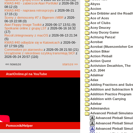
KWAS #40 - zabierzcie Atari Portfolio!
z 2026-06-23
Abyss
08:12 (0)
Accion
KWAS #40 - naprawa retrosprzętu
z 2026-06-21
Ace Dribbler and the Road
17:15 (1)
Sceny z demosceny #7 z Bigerem i MBR
z 2026-
Ace of Aces
06-19 22:08 (0)
Ace of Clubs
Atari Floppy Image Toolkit
z 2026-06-17 13:51 (9)
Acey Deucey
Spotkanie online z grupą LST
z 2026-06-16 16:32
(17)
Acey Ducey Game
Recoil zintegrowany z macOS
z 2026-06-13 21:34
Achtung Panza!
(5)
Acrobat
KWAS #40 odbędzie się w Katowicach
z 2026-06-
07 17:59 (25)
Acrobat (Muenzenloher G
Commodore po atarowsku
z 2026-05-28 21:50 (21)
Action Biker
Urządzenie z rekordowo szybką transmisją SIO!
z
Action Pinball
2026-05-24 20:57 (116)
Action Quest
«« nowsze
starsze »»
Activision Decathlon, The
A.D. 2044
AtariOnline.pl na YouTube
Adalmar
Adax
Adding Fractions and Subst
Addition and Subtraction 
Addition Practice Program
Addition with Carrying
Adebar
Admirandus
Advanced Pinball Simulato
Advanced Pinball Simula
Advanced Pinball Simulat
Pomocnik/Helper
Advanced Pinball Simula