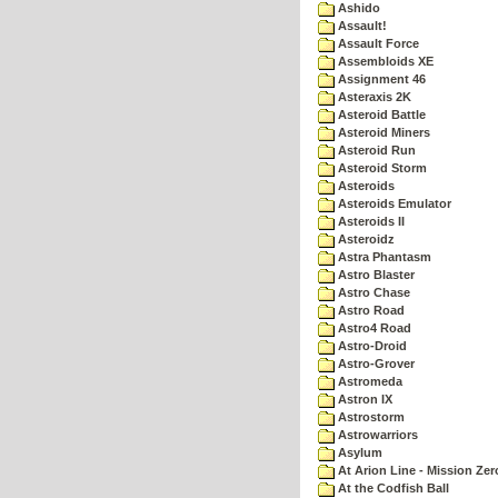
Ashido
Assault!
Assault Force
Assembloids XE
Assignment 46
Asteraxis 2K
Asteroid Battle
Asteroid Miners
Asteroid Run
Asteroid Storm
Asteroids
Asteroids Emulator
Asteroids II
Asteroidz
Astra Phantasm
Astro Blaster
Astro Chase
Astro Road
Astro4 Road
Astro-Droid
Astro-Grover
Astromeda
Astron IX
Astrostorm
Astrowarriors
Asylum
At Arion Line - Mission Zer
At the Codfish Ball