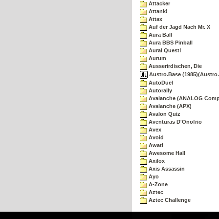
Attacker
Attank!
Attax
Auf der Jagd Nach Mr. X
Aura Ball
Aura BBS Pinball
Aural Quest!
Aurum
Ausserirdischen, Die
Austro.Base (1985)(Austro.
AutoDuel
Autorally
Avalanche (ANALOG Comp
Avalanche (APX)
Avalon Quiz
Aventuras D'Onofrio
Avex
Avoid
Awati
Awesome Hall
Axilox
Axis Assassin
Ayo
A-Zone
Aztec
Aztec Challenge