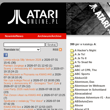
Nowinki/News
Archiwum/Archive
399
gier w katalogu
A
:
Translate to
RSS
A Hacker's Night
A Je To!
A Je To II
Letnia edycja Silly Venture 2026
z 2026-07-31
A To Snad Ne
15:41 (36)
Pamięci Jurgiego
z 2026-07-21 12:42 (1)
ABC
Sceny z demosceny #7: opowiada SuN
z 2026-07-
ABC of CPR, The
19 15:24 (2)
ABC Sports
Atari Muzeum w Poznaniu na KWAS #40
z 2026-
07-16 16:10 (4)
Abduct10
Nie żyje kolega Pecuś
z 2026-07-13 18:00 (30)
Abenteuer, Das
Sceny z demosceny #7 - Grzegorz "Sun" Żyła
z
Abenteuer im Weltraum
2026-07-12 17:29 (12)
Lost Party 2026 nadchodzi
z 2026-07-08 15:28
Abenteuer in Schottland
(23)
Abracadabra!
Pan Zenon i Atari na KWAS #40
z 2026-07-07 13:25
Abraxas Adventure #1 - Assa
(7)
Spotkanie z redakcją "The Voice"
z 2026-07-04
ABSoluteZero
07:42 (9)
Abuse
KWAS #40 live
z 2026-06-27 12:53 (167)
Abuse v2.9
Spotkanie z grupą USSR
z 2026-06-26 19:36 (11)