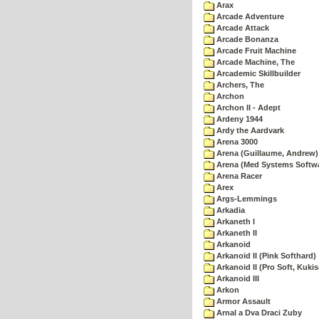
Arax
Arcade Adventure
Arcade Attack
Arcade Bonanza
Arcade Fruit Machine
Arcade Machine, The
Arcademic Skillbuilder
Archers, The
Archon
Archon II - Adept
Ardeny 1944
Ardy the Aardvark
Arena 3000
Arena (Guillaume, Andrew)
Arena (Med Systems Softw
Arena Racer
Arex
Args-Lemmings
Arkadia
Arkaneth I
Arkaneth II
Arkanoid
Arkanoid II (Pink Softhard)
Arkanoid II (Pro Soft, Kukis
Arkanoid III
Arkon
Armor Assault
Arnal a Dva Draci Zuby