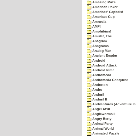
Amazing Maze
American Poker
Americas' Capitals!
Americas Cup
Amnesia
AMP!
Amphibian!
Amulet, The
Anagram
Anagrams
Analog Man
Ancient Empire
Android
Android Attack
Android Nim!
Andromeda
Andromeda Conquest
Androton
Andru
Anduril
Anduril II
Andventures (Adventure Int
Angel Azul
Angleworms II
Angry Betty
Animal Party
Animal World
Animated Puzzle