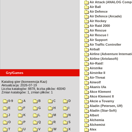
Air Attack (ANALOG Comp
Air Ball
Air Defence
Air Defence (Arcade)
Air Hockey
Air Raid 2000
Air Rescue
Air Rescue I
Air Support
Air Traffic Controller
Airball
Airline (Adventure Internati
Airline (Ariolasoft)
Air-Raid!
Airstrike
Gry/Games
Airstrike II
Air-Threat
Katalog gier (konwencja Kaz)
Airwolf
Aktualizacja: 2026-07-19
Akanis Ula
Liczba katalogów: 8878, liczba plików: 40040
Akce Klement
Zmian katalogów: 1, zmian plików: 1
Akce Klement II
0-9
A
B
C
D
Akcie a Tovarny
Aladin (Petersen, Ulf)
E
F
G
H
I
Aladin (Star-Soft)
J
K
L
M
N
Albert
Alchemia
O
P
Q
R
S
Alchemist
T
U
V
W
X
Alex