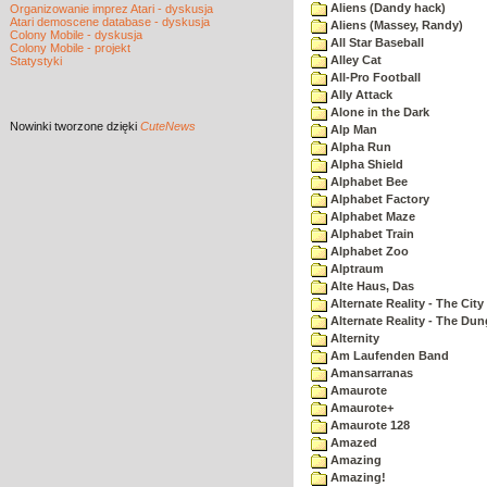
Aliens (Dandy hack)
Organizowanie imprez Atari - dyskusja
Atari demoscene database - dyskusja
Aliens (Massey, Randy)
Colony Mobile - dyskusja
All Star Baseball
Colony Mobile - projekt
Alley Cat
Statystyki
All-Pro Football
Ally Attack
Alone in the Dark
Nowinki
tworzone dzięki
CuteNews
Alp Man
Alpha Run
Alpha Shield
Alphabet Bee
Alphabet Factory
Alphabet Maze
Alphabet Train
Alphabet Zoo
Alptraum
Alte Haus, Das
Alternate Reality - The City
Alternate Reality - The Du
Alternity
Am Laufenden Band
Amansarranas
Amaurote
Amaurote+
Amaurote 128
Amazed
Amazing
Amazing!